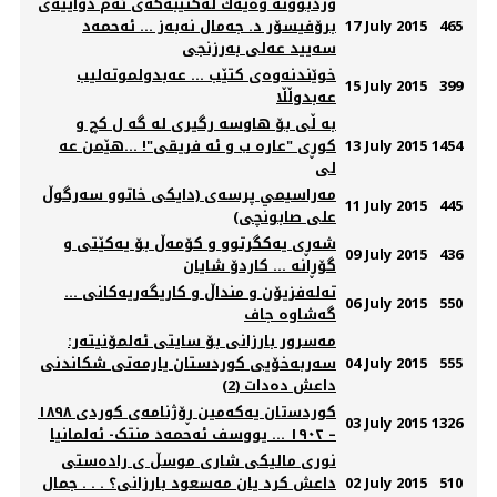
وردبوونه‌ وه‌یه‌ك له‌كتێبه‌كه‌ی ئه‌م دواییه‌ی
465
17 July 2015
برۆفیسۆر د. جه‌مال نه‌به‌ز ... ئه‌حمه‌د
سه‌یید عه‌لی به‌رزنجی
خوێندنه‌وه‌ی كتێب ... عه‌بدولموته‌لیب
15 July 2015
399
عه‌بدوڵڵا
به ڵى بۆ هاوسه رگيرى له گه ل كچ و
1454
13 July 2015
كوڕى "عاره ب و ئه فريقى"! ...هێمن عه
لى
مه‌راسيمي پرسه‌ی (دايکی خاتوو سه‌رگوڵ
11 July 2015
445
علی صابونچی)
شەڕی یەکگرتوو و کۆمەڵ بۆ یەکێتی و
09 July 2015
436
تەلەفزیۆن و منداڵ و کاریگەریەکانی ...
06 July 2015
550
گه‌شاوه جاف
مه‌سرور بارزانی بۆ سایتی ئه‌لمۆنیته‌ر:
555
04 July 2015
سه‌ربه‌خۆیی كوردستان یارمه‌تی شكاندنی
داعش ده‌دات (2)
ﻛﻮردﺳﺗﺎن یەکەمین ڕۆژنامەی کوردی ١٨٩٨
03 July 2015
1326
– ١٩٠٢ ... یووسف ئەحمەد منتک- ئەلمانیا
نورى ماليکى شارى موسڵ ى رادەستى
510
02 July 2015
داعش کرد يان مەسعود بارزانى؟ . . . جمال