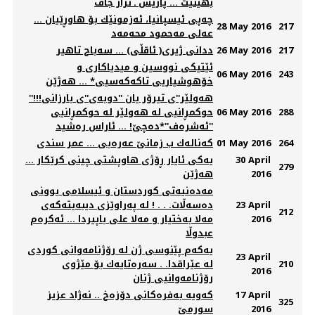
بهێنێت ... پاریس ـ نزار جاف
چه‌پی ئیسپانیا، ئه‌زمونێك بۆ هاوڕێیان ...
28 May 2016
217
عه‌لی مه‌حمود محه‌مه‌د
217
26 May 2016
ددانی ژیری( ئاقڵی) ... ‌سەباح تاھیر
ئێتیكی نووسین و میدیاكاری و
06 May 2016
243
خۆھوشیاریی تاكەكەسیی* ... ھەژێن
''هه‌ولێر''ی تیرۆر یان ''دوبه‌ی''ی بارزانی!!!
288
06 May 2016
حوکمڕانیی له‌ هه‌ولێر له‌ حوکمڕانیی
''ئه‌شره‌ف''*ده‌چێ! ... ئاراس ره‌شید
264
01 May 2016
كه‌ناله‌ك ب زمانێ عه‌ره‌بى ... عمر سندى
30 April
یەکی ئایار ڕۆژی هاوپشتی چینی کرێکار ...
279
2016
هەژێن
مه‌ده‌نیه‌تی كوردستان و ئیسلامی بوونی
23 April
ده‌سه‌ڵات. . . ! له‌ په‌راوێزی دیبه‌یته‌كه‌ی
212
2016
مه‌لا به‌ختیار و مه‌لا علی باپیردا ... ئەکرەم
عبدوڵا
یه‌كه‌م پێنوسی‌ ژن لە رۆژنامەوانی کوردی
23 April
210
لە عێراقدا. . سه‌ره‌تایه‌ك بۆ مێژوی‌
2016
رۆژنامه‌وانیی‌ ژنان
17 April
كه‌ویه‌ به‌فره‌كانی دۆزه‌خ .. نه‌ژاد عزیز
325
2016
سورمێ