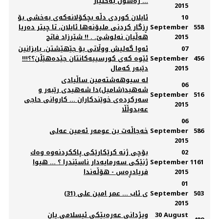
... ره‌سوڵ به‌ختیار
2015
10
ئایلان کوردی دڵە بچکۆلانەکەی بەخشی بۆ
558
September
ڕزگار کردنی ملیۆنەها ئایلان، تا چیتر دەریا
2015
هەڵیان نەلوشێ. . !! شێرزاد فاتح
07
ئه‌وا گه‌لیش ووڵاتی بۆ جێهێشتن، بابزانین
456
September
ئێوه‌ که‌ی کورسییه‌کانتان جێده‌هێڵن؟؟!!!
2015
دێبه‌ر که‌مال
له‌ سیوهه‌شته‌مین ساڵیادی
06
شەهید(شامیل)دا شەهیدی رێبەر و
September
516
سەرکردەی خوێندکاران ... کاروانی حاجی
2015
عه‌بدوڵڵا
06
586
September
خەجاڵەت بن عومەر ئەمین عەلی
2015
02
بۆچی ژنە كرێكارێكی پاككردنەوە وەك
1161
September
ژنێكی سەرمایەدار ناسێندرا ؟ ... هیوا
2015
فریادڕەس - هۆڵەندا
01
503
September
(31) ی ئاب ... عمر امین علی
2015
30 August
ویژدانی عەرەبێكی ئیسلامی یان