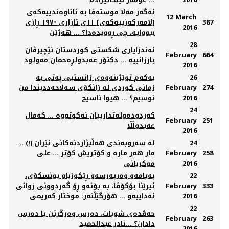
ئەگەر مەلا موستەفا بە ناناوەندییەکەی
12 March
387
[لامەرکەزییەکەی] ١١ی ئازاری ١٩٧٠ ڕازی
2016
ببووایە، چی ڕوویدەدا؟ ... هەژێن
28
ئەندزایاری شکستی کوردستان نێچیرڤان
February
664
بارزانییه ... دکتۆر عەبدولڕەحمان مەولود
2016
26
یه‌که‌‌م توێژینه‌وه‌ی زانستیی په‌تی به‌
274
February
زمانی کوردی له‌ زانکۆی سه‌لاحه‌ددیندا من
2016
نوسیم؟ ... هیوا ناسیح
24
كوردوده‌وله‌تدارییان نه‌كوتووه‌ ... کەمال
February
251
عەبدوڵڵا
2016
24
لە سەروبەندی هەڵبژاردنەكانی ئێران (!) ..
258
February
مار هەر مارە و كۆتريش كۆتر ... علی
2016
موكريانی
22
پەیامەو وەرپەرسەو ڕێکوزیاو یونسکۆی،
333
February
ئیرێنا بۆکۆڤا، بە بۆنەو ڕۆ گەردوونی زوانی
2016
ئەداییەو ... هۆرگێڵنەر: موختار کەریمی
22
حەڤدەی شوبات، دەرس وەرگرتن یا دەرس
February
263
دادان؟ ...نادر عبدالحمید
2016