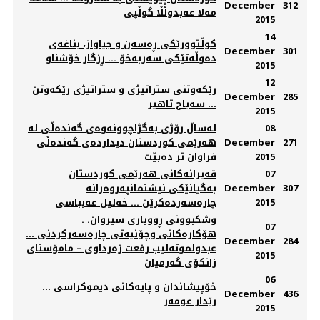
December
312
مه‌لا عه‌بدوڵڵا گوڵپی
2015
14
کوڵتوورێکی ڕه‌سه‌ن و جیاواز، بناغه‌ی
December
301
ده‌وڵه‌تێکی سه‌ربه‌خۆ ... ڕزگار خۆشناو
2015
12
رێکەوتنی ستراتیژی و ستراتیژی رێکەوتن
December
285
... ‌سەباح تاھیر
2015
08
لەساڵ رۆژى بەگژاچوونەوەى گەندەڵى لە
271
December
هەرێمى کوردستان دیداردەى گەندەڵى
2015
فراوان تر دەبێت
07
قەیرانەکانی هەرێمی کوردستان
307
December
بەگیانێکی نیشتمانپەروەرانە
2015
چارەسەردەکرێن ... خەلیل عەبباسی
وشكبوونی ڕووباری سیروان. .
07
هۆكاره‌كانی وچۆنیه‌تی چاره‌سه‌ركردنی ...
December
284
عبدولموته‌لیب رفعت زه‌رداوی – مامۆستای
2015
زانكۆی گه‌رمیان
06
خۆپیشاندان و پایەكانی دیموكراسی ...
December
436
رێدار عومەر
2015