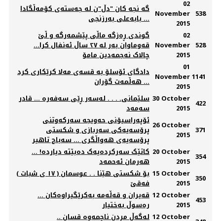
02
گه‌ نجه‌ كان "دڵ"ن له‌ جه‌سته‌ی كۆمه‌ڵگادا
November
538
... بابه‌علی به‌رزنجی
2015
02
گوندی ڕه‌زگه‌ ماڵی پێشمه‌رگه‌ و ڵێ
528
November
قه‌وماوان به‌ر له‌ ٢٧ ساڵ ئه‌نفال کرا...
2015
چالاک نەجمەدین مامۆ
01
دادگای ئۆسلۆ بە قسەی مەلا کرێکاری کرد
November
1141
... هەڵمەت گۆران
2015
30 October
سلێمانی. . . . له‌سه‌ر ڕێی سه‌فه‌ره‌ ... قادر
422
2015
سەمەد
ئۆپەراسیۆنی حەویجە ‌سەرکەوتنی
26 October
371
پرۆسەیەکی سەربازی و شکستی
2015
پرۆسەیەی ھەواڵگری ... ‌سەباح تاھیر
20 October
کاتێک سەرکردەیەک دەبێتە دیاردە! ...
354
2015
هەرمان ئەحمەد
15 October
( ١٧ ی شبات ) بۆ شکستی هێنا . . عوسمان
350
2015
فەقێ
12 October
قه‌یران و قه‌ڵه‌مه‌ به‌كرێگیراوه‌كان ...
453
2015
ره‌سوڵ به‌ختیار
12 October
له‌گه‌ڵ مردن ناچمه‌وه‌ قسان ..