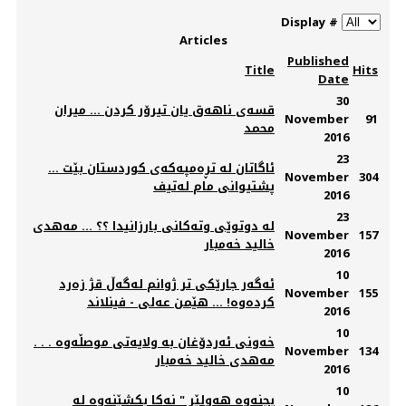
Display #
Articles
Published
Title
Hits
Date
30
قسەی ناهەق یان تیرۆر کردن ... میران
November
91
محمد
2016
23
ئاگاتان له‌ تڕه‌مپه‌که‌ی کوردستان بێت ...
November
304
پشتیوانی مام له‌تیف
2016
23
لە دوتوێی وتەکانی بارزانیدا ؟؟ ... مەهدی
November
157
خالید خەمبار
2016
10
ئه‌گه‌ر جارێكی تر ژوانم له‌گه‌ڵ قژ زه‌رد
November
155
كرده‌وه‌! ... هێمن عه‌لی - فینلاند
2016
10
خەونی ئەردۆغان بە ولایەتی موصڵەوە . . .
November
134
مەهدی خالید خەمبار
2016
10
بچنەوە هەولێر " نەکا بکشێنەوە لە