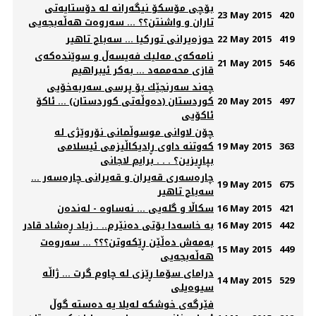
بۆچی مۆسکۆ نیگه‌رانە لە دۆستایه‌تی
23 May 2015
420
تاران و واشنتن؟؟ ... سەروەت هەڵەبجەیی
419
22 May 2015
حوزەیرانی تورکیا ... ‌سەباح تاهیر
نامەكەی مەلیك فەیسەڵ و سوێندەكەی
21 May 2015
546
قازی محەممەد ... بەكر ئیبراهیم
چه‌ند سه‌رنجێك بۆ پرسی سه‌ربه‌خۆیی
497
20 May 2015
كوردستان (ده‌وڵه‌تی كوردستان) ... ئاكۆ
ئاكۆیی
چۆن لاوانی موسوڵمانی نۆروێژی لە
363
19 May 2015
کەوتنە داوی ڕادیکاڵیزمی ئیسلامی
بپاڕیزین؟ . . . برایم لاجانی
چارەسەری قەیران ‌و ‌قەیرانی چارەسەر ...
19 May 2015
675
‌سەباح تاھیر
421
16 May 2015
سکاڵا و گلەیی ... نەساوە - لەندەن
442
16 May 2015
به‌ خاسه‌دا بۆتی ده‌نێرم.. . زیاد ڕه‌شاد قادر
به‌مه‌ش ده‌ڵێن ڕێکه‌وتن؟؟؟ ... سەروەت
15 May 2015
449
هەڵەبجەیی
درامای سۆما ڕێزی له‌ چاوم گرت ... ژاڵه‌
14 May 2015
529
سیوه‌یلی
فێرگەی خوشکە لەیلا یە دەستە گوڵ