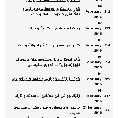
09
گۆڕان باشترین خزمەتی بە پارتی و
February
312
یەکیەتی کردوە ... هه‌ڵۆ جاف
2016
07
293
February
ژنێک لە عیشق ... هه‌نگاو ئازاد
2016
05
314
February
هەرێمی قەیران ... شێرزاد وڵاتدۆست
2016
05
گٶڕانەکان، ئایا لەحکومەتدان یاخود لە
February
314
ئۆپۆزسیۆن؟ ... کەریم سلێمانی
2016
04
369
February
کۆنسێرتێکی گۆرانی و مۆسیقای کوردی
2016
03
347
February
ژنێک جوانی لێ دەتکێ ... هه‌نگاو ئازاد
2016
31 January
ماسی و باخەوان و میراوەکە ... محەمەد
366
2016
عەبدە