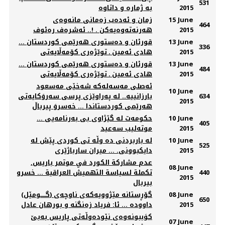
531
2015
بە ژمارە و داتاوە
15 June
زمان و ئه‌ده‌ب زه‌مانی مانه‌وه‌ی
464
2015
هه‌رنه‌ته‌وه‌یه‌كن . !.. ئه‌شره‌ف ره‌ئوف
13 June
قورئان و دەستوری هەرێمی کوردستان ...
336
2015
هادی ئەمین ـ توێژەری کۆمەڵایەتی
13 June
قورئان و دەستوری هەرێمی کوردستان ...
484
2015
هادی ئەمین ـ توێژەری کۆمەڵایەتی
ئه‌صلی مه‌سه‌له‌كه‌ شه‌خێی مه‌سعود
10 June
634
بارزانییه‌.. له‌ په‌راوێزی پرسی سه‌روَكایه‌تی
2015
هه‌رێمی كوردستاندا ... خه‌سروَ پیرباڵ
10 June
حكومه‌ت له‌ گێژاوی بی به‌رنامه‌یی ...
405
2015
موته‌لیب سه‌عید
10 June
له باربردنی ده وڵه تی کوردی پێش له
525
2015
دایکبوونی. ... میران سارباژێری
عدم مشاركة الكورد في موتمر باريس,
08 June
440
تكملة لسياسة التهميش العراقية ... خسرو
2015
بيربال
08 June
(گـــــومێل) گۆڕستانه‌ مێژوویه‌كه‌ی ناوچه‌ی
650
2015
داووده‌ ... ئا: فریاد زه‌نگنه‌ و بورهان عادل
كوَببونه‌وه‌ی نێوده‌وڵه‌تی پاریس به‌بێ
07 June