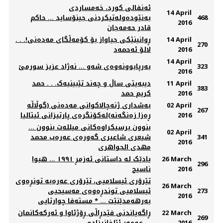
ئەنفالی كورد، خەمساردی
14 April
468
بەنێودەولەتیكردنی جینۆساید ... حاكم
2016
قادر حەمەجان
14 April
ڕوانینێکی جیاواز بۆ کۆمه‌ڵگای مه‌ده‌نی!. . .
270
2016
لالۆ‌ ئه‌حمه‌د
14 April
323
به‌رپابوونه‌وه‌ی شه‌و ... نەژاد عزیز سورمێ
2016
11 April
دیبەیتی ساڵ و چەند تێبینیەک. . . حمد
383
2016
کریم حمد
02 April
بەشداری ژنەچالاکوانی مەدەنی (گوڵاڵە
267
2016
ڕەزا زەنگەنە)لەکۆنگرەی پارتیزانی ئیتالیا
بنوون برسیکراوەکانی میللەت بنوون ...
02 April
341
شیعری شاعیری گەورەی عەرەب محمد
2016
مهدی الجواهری
26 March
یادێک له‌ داستانی ئه‌زمڕ ١٩٩١ ... هیوا
296
2016
ناسیح
تێرۆری ئیسلامیی، تێرۆری عەرەبە تونڕەوی
26 March
273
ئیسلامیی توندڕەوەی مەسیحیی
2016
بەرهەمدێنێت ... * مستەفا چوارتایی
22 March
ڕاگەیاندنی فێدڕاڵی ڕۆژئاوا و ئەرکەکانمان
269
2016
... عومەر ئێلخانیزادە