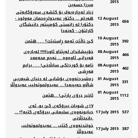
2015
میرزا حسه‌ین
زیاد لەچارەیەك بۆ کێشەی سەرۆکایەتی
12 August
هەرێم ... دکتۆر عەبدولڕەحمان مەولود -
656
2015
دکتۆرا لە زانستی کۆمپیتەر دانیشگای
کارلتۆن - کەنەدا
10 August
392
كێ ناڵێت ئه‌مه ڕاستبێت؟ . . . هێمن
2015
08 August
خۆپیشاندان له‌پێناو ئاودا!!!! له‌باره‌ی
406
2015
قه‌یرانی ئاوه‌وه‌ … نه‌جم محه‌مه‌د
08 August
نامە بۆ کوردێکی سابڵاخی! . . . برایم
462
2015
فەڕشی
01 August
ره‌شبردنه‌وه‌ی بۆشایی له‌ دنیای شیعریی
331
2015
شاڵاو حه‌بیبه‌دا ... عه‌بدولموته‌لیب عه‌بدوڵڵا
01 August
1112
ئاخير درۆى پارتى! ...هێمن
2015
١٧ی شوبات بیرۆکەی کێ بو، ئەی
537
17 July 2015
جیابونەوەی سلیمانی بیرۆکەی کێیە؟! ...
بانیخێڵانی.
خوێندنه‌وه‌ی كتێب ... عه‌بدولموته‌لیب
17 July 2015
387
عه‌بدوڵڵا