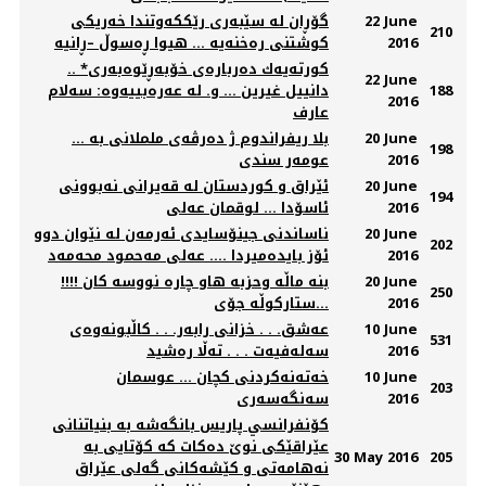
22 June
گۆڕان له‌ سێبه‌ری رێككه‌وتندا خه‌ریكی
210
2016
کورته‌یه‌ك ده‌رباره‌ی خۆبه‌ڕێوه‌به‌ری* ..
22 June
188
دانییل غیرین ... و. له‌ عه‌ره‌بییه‌وه‌: سه‌لام
2016
عارف
20 June
بلا ریفراندوم ژ ده‌رڤه‌ی ململانی به‌ ...
198
2016
عومه‌ر سندی
20 June
ئێراق و کوردستان لە قەیرانی نەبوونی
194
2016
ئاسۆدا ... لوقمان عەلی
20 June
ناساندنی جینۆسایدی ئه‌رمه‌ن له‌ نێوان دوو
202
2016
ئۆز بایده‌میردا .... عه‌لی مه‌حمود محه‌مه‌د
20 June
بنه ماڵه وحزبه هاو چاره نووسه کان !!!!
250
2016
...ستارکوڵه جۆی
10 June
عەشق. . . خزانی رابەر. . . کاڵبونەوەی
531
2016
سەلەفیەت . . . تەڵا رەشید
10 June
خه‌ته‌نه‌كردنی كچان ... عوسمان
203
2016
سه‌نگه‌سه‌ری
کۆنفرانسي پاریس بانگەشە بە بنیاتنانی
عێراقێکی نوێ دەکات کە کۆتایی بە
30 May 2016
205
نەهامەتی و کێشەکانی گەلی عێراق