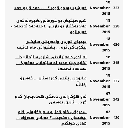
18
323
November
خورشید به‌ره‌و كوێ ؟ . . . حمد كریم حمد
2015
18
شیوەنێکیش بو خورماتوو.شیوەنەکەی
328
November
مەلا بەختیار بو پاریس..! محەمەد ئەحمەد –
2015
خورماتوو
18
میدیای کوردی واخه‌ریکی سایكس
November
626
بیكۆیه‌كی تره‌ ... پشتیوانی مام له‌تیف
2015
18
لەیادی دامەزراندنی شاری سلێمانییدا. .
315
November
تكایە چیتر غەدر لە سلێمانی مەكەن! ...
2015
محەمەد ئەحمەد
18
طابووری پێنجی كوردستان ... خه‌سرۆ
November
337
پیرباڵ
2015
07
ئەو هۆکارانەی دەنگی هەدەپەیان کەم
November
342
کرد ... تاریق یوسفی
2015
02
سه‌رۆكی كام گه‌ل و سه‌رۆكایه‌تی كام
420
November
نیشتمان ده‌كه‌یت...؟ جه‌نابی سه‌رۆك ...
2015
هادی كوڵكنی