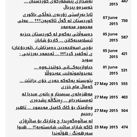
447
به‌شداری پێشمه‌رگه‌ی كوردستان ...
2015
خه‌سره‌و پیرباڵ
ئایا به‌ڕاستی زۆربه‌ی خه‌ڵكی باكوری
07 June
730
كوردستان له‌ گه‌ڵ ئاكه‌په‌ن؟؟؟ ... عه‌لی
2015
مه‌حمود محه‌مه‌د
05 June
دەسەڵاتی یەکەم لە کوردستان حیزبە
587
2015
ئیسلامییەکانن ... کاردۆ شایان
(ئەردۆغان)، بۆچی (سەلاحەدین دەمرتاش)،
05 June
421
ی تەکفیر کرد؟!!! ... ئەحمەد بەرزنجی -
2015
سوید
01 June
جیاوازییەكـــــانی خوێندنـــەوە ...
531
2015
عەبدولموتەلیب عەبدوڵڵا
پێویستە پەکەکە حەدی خۆی بزانێت ...
27 May 2015
555
کەماڵ مام خزری
مەهزەلەی سیمینار و یانەی میدیا لە
27 May 2015
403
ئەمستەردام ... ڕەنگاڵە پشدەری
وەڵامێک بۆ کاک کامیل مەحمود ... تاهیر
27 May 2015
504
رەحیم
له‌ ساڵوه‌گه‌ڕیدا: چ وتارێک بۆ ساڵڕۆژی
474
23 May 2015
کاکه‌ شازاد سائیب شایسته‌یه‌؟! ... هیوا
سه‌رهه‌نگ - هۆڵه‌ندا