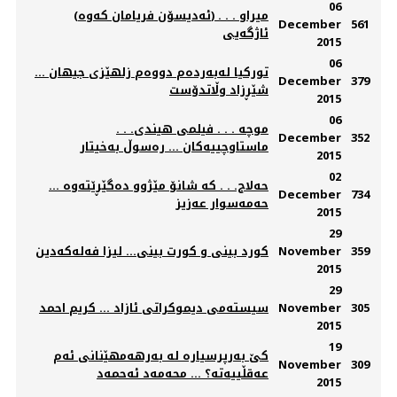
06
(ئه‌دیسۆن فریامان كه‌وه) . . . میراو
December
561
ئاژگه‌یی
2015
06
تورکیا لەبەردەم دووەم زلهێزی جیهان ...
December
379
شێڕزاد وڵاتدۆست
2015
06
موچه‌ . . . فیلمی هیندی. . .
December
352
ماستاوچییه‌كان ... ره‌سوڵ به‌خیتار
2015
02
حه‌لاج. . . كه‌ شانۆ مێژوو ده‌گێڕێته‌وه‌ ...
December
734
حه‌مه‌سوار عه‌زیز
2015
29
359
November
كورد بینی و كورت بینی... لیزا فه‌له‌كه‌دین
2015
29
305
November
سیسته‌می دیموكراتی ئازاد ... كریم احمد
2015
19
كێ‌ بەرپرسیارە لە بەرهەمهێنانی ئەم
November
309
عەقڵییەتە؟ ... محەمەد ئەحمەد
2015