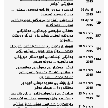
2015
هۆرێنى- تونس
02 April
ئه‌حمه‌د میره‌و ڕۆژنامه‌ نووسی سیخوڕ ...
443
2015
نه‌جات حه‌مید ئه‌حمه‌د
01 April
ئاسایشی نه‌ته‌وه‌یی و گه‌ڕانه‌وه‌ بۆ خاڵی
429
2015
سفر. . . حمد كريم
جەنگی سێیەمی جیهانیی، جەنگێكی
30 March
357
بەنوێنەرایەتیی خەڵك دژی خەڵك دەیکات
2015
...هەژێن
28 March
هۆشیار زێباری پیاوه‌ فاشیله‌که‌ی کورد له‌
454
2015
بغداد ... دلێر مه‌لا په‌روێز - هێلسینکی
28 March
یەکێتی نيشتمانی کوردستان حیزبێکی
1104
2015
بنەماڵەییە ... عەولە سیس
ئەگەر چەکدارانی دەوڵەتی خەلافەتی
28 March
444
ئیسلامی "شەهید" نەبن، ئەدی کێ
2015
"شەهیدە"؟ ... هەژێن
23 March
ئاپۆ بۆشایی مه‌رجه‌عیه‌تی كورد پر
428
2015
ده‌كاته‌وه‌؟ ... عیماد عه‌لی
23 March
بنیاته‌كانی زمانه‌وانیه‌كانی مانای نائومید
451
2015
بوون له‌ نیوان دوومه‌سیحدا.. نەجات حەمید
داچلەکان و هەراسانبوونی فمینیستانی
21 March