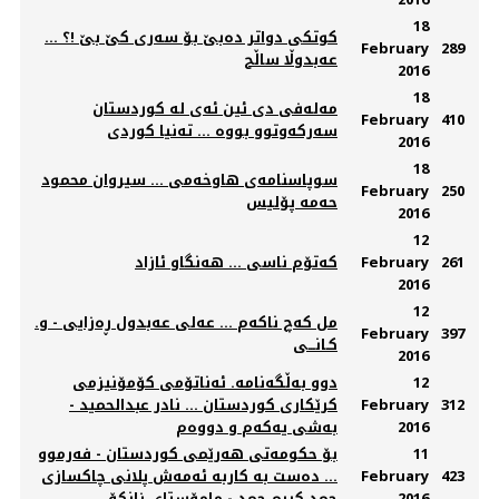
18
کوتکی دواتر دەبێ بۆ سەری کێ بێ !؟ ...
February
289
عەبدوڵا ساڵح
2016
18
مەلەفی دی ئین ئەی لە کوردستان
February
410
سەرکەوتوو بووە ... تەنیا کوردی
2016
18
سوپاسنامەی هاوخەمی ... سیروان محمود
February
250
حەمە پۆلیس
2016
12
261
February
كەتۆم ناسی ... هەنگا‌و ئازاد
2016
12
مل کەچ ناکەم ... عەلی عەبدول ڕەزایی - و.
February
397
کـانـــی
2016
12
دوو بەڵگەنامە. ئەناتۆمی کۆمۆنیزمی
312
February
کرێکاری کوردستان ... نادر عبدالحمید -
2016
بەشی یەکەم و دووەم
11
423
February
ده‌ست به‌ كاربه‌ ئه‌مه‌ش پلانی چاكسازی ‌...
2016
‎حمد كریم حمد - مامۆستای زانكۆ