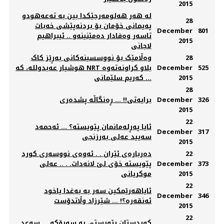
2015
لە هەر هەلومەرجێکدا بین بە تەعەهودو
28
پەیمانی خۆمان بۆ بردنەپێشی خەبات
December
801
تاسەر وەفادار دەمێنینەو .. ئیبراهیم
2015
لاجانی
28
وەڵامێک بۆ نووسسینەکانی بەڕێز کاک
525
December
هوشیار عەبدوللە، کە NRT بلاو کراونەتەوە
2015
... کەریم سلێمانی
28
326
December
برایەتی!! ... ڕەنگاڵە پشدەری
2015
22
ئایا په‌ڕله‌مانمان پێویسته‌؟ ... ئه‌حمه‌د
December
317
سه‌یید عه‌لی به‌رزنجی
2015
22
دەربارەی ئێران . . ئەوەی نووسەری كورد
373
December
پێويستە خۆی لێ لانەدات. . .. عەلی
2015
موكريانی
22
ئایاهەرێمکین سەر بە بەغدا یاخود
December
346
ئەنقەرە؟! ... شێرزاد وڵاتدۆست
2015
22
كوردستان پێویستی به‌ سه‌رۆكه‌ ... سه‌عد