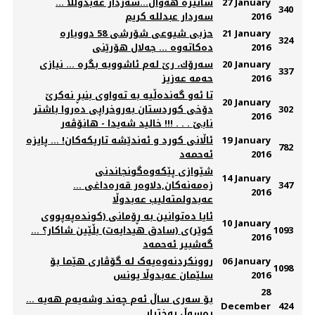
27 January
ساتیرە هەواڵ...سەردار عەبدوڵلا ...
340
2016
سەردار عبدلله‌ كریم
21 January
حزبی شیوعی شۆرشی 58 دووباره‌
324
2016
ده‌كاته‌وه‌ ... جه‌لال هۆرێنی
20 January
سه‌رۆك، رێ‌ له‌م ئاشووبه‌ بگره‌ ... نیازی
337
2016
حه‌مه‌ عه‌زیز
تا ئەو گەندەڵیە بە تەواوی بنبڕ نەکرێ
20 January
302
دۆخی كوردستان به‌روخراپی ده‌روا باشتر
2016
نابێ . . . !!! خالید شه‌یدا - هانۆڤه‌ر
19 January
ئاڵانی کورد و ئەندێشە تاریکەکان! ... پایزە
782
2016
ئەحمەد
شێوازی پێکەوەگونجاندنی
14 January
347
زەمەنەكان,دلاوەر قەرەداغی ...
2016
عەبدولمتەلیب عەبدوڵا
ئایا دەتوانین بە ڕۆمانی (کوندەپەپووی
10 January
1093
کوێر)ی (سادق هیدایەت) بڵێین شاکار؟ ...
2016
گەشبیر ئەحمەد
06 January
روونکردنەوەیەک لە گۆڤارى هێما بۆ
1098
2016
سلێمان عەبدوڵا یونس
28
بۆ سه‌ری ساڵ ئه‌م چه‌ند وشه‌یه‌م هه‌یه‌ ...
December
424
ره‌سوڵ به‌ختیار