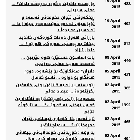
16 April
488
چاره‌سه‌ر ناكرێت و گوێ به‌ ڕه‌خنه‌ نادات؟ ...
2015
عه‌لی سیرینی
ڕێککەوتنی نێوان حکومەتی ئەسەد و
16 April
402
ئۆپزسیۆن لە دوو خوێندنەوەی جیاواز دا ...
2015
ته حسين عه بدولَلا
بارزانی هه‌ول ده‌دات کوره‌که‌ی کاندید
10 April
812
بیکات بو پوستی سه‌روکی هه‌رێم !! ...
2015
دلدار ئازاد
08 April
باله‌ (ساسۆن حسقێل) ه‌وه‌ فێربین ...
446
2015
ئه‌حمه‌د سه‌یید عه‌لی به‌رزنجی
05 April
"دابڕان" هەنگاوێک بۆ پێشەوە، دوو
431
2015
هەنگاو بۆ دواوە ... ئاسۆ کەمال
02 April
پێویسته‌ بیر له‌ به‌ كانتۆن بونی خانه‌قین
365
2015
بكرێته‌وه‌؟ ... عیماد عه‌لی
مسعود بارزانی بۆمبڕێشکراوه ئاگادار بن
02 April
1392
که س توخنی نه که وێت !! ... ستارکوڵه
2015
جۆیی
02 April
ئایا ئەمەریکا، کۆماری ئیسلامی ئێران
465
2015
دەڕوخێنێت؟ ... ‌سەباح تاهیر
بە وێنە : کۆڕبەندى کۆمەڵایەتى جیهانى
02 April
404
لەتونس کارەکانى تەواو کرد ..ەلال