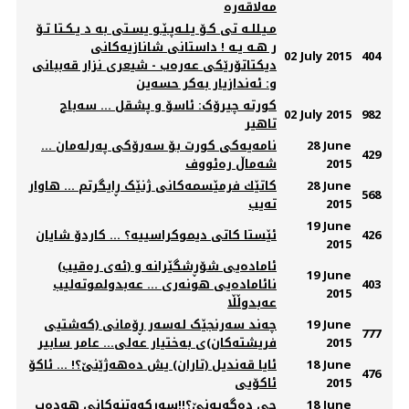
مەلاقەرە
مـیـللـه‌ تی کـۆ یـلـه‌پـێـو یسـتی به‌ د یـکـتا تـۆ
ر هـه‌ یـه !‌‌ داستانی شانازیه‌کانی
02 July 2015
404
دیکتاتۆرێکی عه‌ره‌ب - شیعری نزار قەببانی
و: ئەندازیار بەکر حسەین
‌کورتە چیرۆک: ئاسۆ و پشقل ... ‌سەباح
02 July 2015
982
تاھیر
28 June
نامه‌‌یه‌‌كی كورت بۆ سه‌‌رۆكی په‌‌رله‌‌مان ...
429
2015
شه‌‌ماڵ ره‌‌ئووف
28 June
کاتێك فرمێسمه‌کانی ژنێک ڕایگرتم ... هاوار
568
2015
ته‌یب
19 June
426
ئێستا کاتی دیموکراسییە؟ ... کاردۆ شایان
2015
(ئه‌ی ره‌قیب) ئاماده‌یی شۆڕشگێرانه‌ و
19 June
403
نائاماده‌یی هونه‌ری ... عه‌بدولموته‌لیب
2015
عه‌بدوڵڵا
19 June
چەند سەرنجێک لەسەر ڕۆمانی (کەشتیی
777
2015
فریشتەکان)ی بەختیار عەلی... عامر سابیر
18 June
ئایا قه‌ندیل (تاران) یش ده‌هه‌ژێنێ؟! ... ئاكۆ
476
2015
ئاكۆیی
18 June
چى دەگەيەنێ؟!!سەرکەوتنەکانى هەدەپ