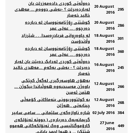
دەوڵەتی کوردی دادەمەزرێت یان
20 August
295
لەباردەبرێت ؟ -بەشی دووەم ... مەهدی
2016
خالید خەمبار
20 August
کوشتنی ڕۆژنامەنووسان لە دیاردە
286
2016
دەرچوو. ... عەلی عمر
18 August
لە چاوەڕوانی فریادڕەسدا. . . شێرزاد
301
2016
وڵاتدۆست
18 August
کوشتنی ڕۆژنامەنووسان لە دیاردە
360
2016
دەرچوو. ... عەلی عمر
دەوڵەتی کوردی لەدایک دەبێت یان لەبار
16 August
245
دەبرێت ؟ - بەشی یەکەم ...مەهدی خالید
2016
خەمبار
به‌هۆی هاوسه‌رگیری له‌گه‌ڵ كچێكی
12 August
266
باوه‌ژن مه‌سیحیه‌وه‌ هه‌وڵیاندا بیكوژن ...
2016
هێمن ئه‌مین
12 August
بە کولتووربوونی بنەماکانی کۆمەڵی
268
2016
چینایەتی ..هەژێن
384
02 July 2016
شارە ناوازەکەی سلێمانی ... سامی سابیر
گریمانەیەک دەربارەی ( جووتە تەنۆلکەی
27 June
449
کارۆموگناتیسی وەک تەنۆلکەکانی هەموو
2016
شتێک) ... د.هیوا احمد بابانی