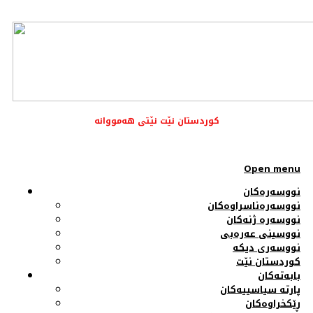
کوردستان نێت نێتی هەمووانە
Open menu
نووسەرەکان
نووسەرەناسراوەکان
نووسەرە ژنەکان
نووسینی عەرەبی
نووسەری دیکە
کوردستان نێت
بابەتەکان
پارتە سیاسییەکان
ڕێکخراوەکان