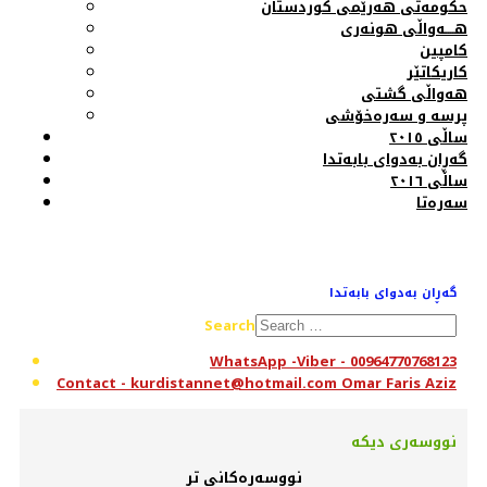
حکومەتی هەرێمی کوردستان
هــــەواڵی هونەری
کامپین
کاریکاتێر
هەواڵی گشتی
پرسە و سەرەخۆشی
ساڵی ٢٠١٥
گەڕان بەدوای بابەتدا
ساڵی ٢٠١٦
سەرەتا
گەڕان بەدوای بابەتدا
Search
WhatsApp -Viber - 00964770768123
Contact - kurdistannet@hotmail.com Omar Faris Aziz
نووسەری دیکە
نووسەرەکانی تر