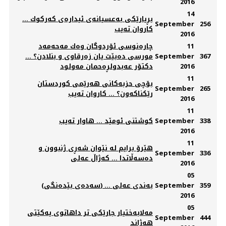
2016
14
بڕیارێكی به‌عسیانه‌ی ئیداره‌ی كه‌ركوك ...
September
256
كاروان ته‌یب
2016
11
چارەنوسی ئۆردوگان وەك مەحەمەد
367
September
مورسی دەبێت یان زەرقاوی و بنلادن؟ ...
2016
دکتۆر عەبدولڕەحمان مەولود
11
بۆچی حزبه‌كانی هه‌رێمی كوردستان
September
265
رێكناكه‌ون؟ ... كاروان ته‌یب
2016
11
338
September
کوشتنی ئومێد ... هاوار تەیب
2016
11
هێرۆ برایم له‌ نێوان شه‌ڕی ژنبوون و
September
336
ده‌سه‌ڵاتدا ... کەژاڵ عەلی
2016
05
359
September
(سەدەی بێدەنگی) ... بەندی عەلی
2016
05
مەلابەختیار جارێکی تر داهاتوی یەکێتی
September
444
هەژاند