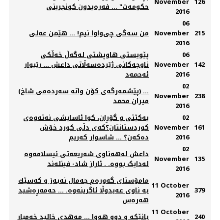
November
126
حکومەت" ... فەرەیدون کونجرینی
2016
06
215
November
من سه‌گی چی‌واوا نیم! ... هێمن عه‌لی
2016
06
پێویستی هاوپشتی لەگەڵ خەڵکی
142
November
ناوچەکانی ژێردەسەڵاتی داعش ... رێبوار
2016
ئەحمەد
02
(پێشمەرگەی کۆن واتە سەردەمی شاخ) ...
November
238
میران محمد
2016
02
یەکێتی و گۆڕان، کوا ئاسایشی نەتەوەی
161
November
کوردستانتان؟کەی دڵی کورد خۆش
2016
دەکەن؟ ... شاسوار کەریم
02
داعش لەهەناوی شەریعەتی ئیسلامەوە
November
135
لەدایک بووە. . ئاراز شاد- فینلەند
2016
مامۆستای گەورەم جەمال نەبەز و کەسێك
11 October
379
بە ناوی عەبدوڵا ئاگرینەوە. ... حەمەڕەشید
2016
هەرەس
11 October
240
بانێکە و دوو هەوا ... مەهدی خالید خەمبار