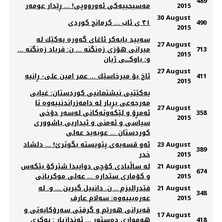
489
2015
مەسیحییەكی ئەورووپی! ... ڕێدار عومەر
30 August
490
٣١ ی ئاب ... کرمانج کوردی
2015
سه‌یید بابه‌كر ئاغای گه‌وره‌ یه‌كێك له‌
27 August
713
میرانی هۆزی زه‌نگنه‌ ... ن: فریاد زه‌نگنه‌ ...
2015
و: باوكــــی ژیان
27 August
411
2015
یەکێتیی نیشتمانیی کوردستان: غیابی
مەرجەعی بڕیار لە دامەزراندنییەوە تا
27 August
358
ئەمڕۆ و لێکەوتەکانی لەسەر دۆخی
2015
سیاسی و ئەمنی و ئیداریی باشووری
کوردستان ... عوبەید عەلی
23 August
ئه‌و قسه‌یه‌ی پێویسته‌ بگوترێ! ... دلشاد
389
2015
خدر
21 August
لە ساڵيادی كۆچی دواييدا شێركۆ بێكەس
674
2015
و كۆماری سێدارە ... عه‌لی موکریانی
21 August
فێدرالیزم .. ن. دانییل گیرین ... و. له‌
348
2015
عه‌ره‌بییه‌وه‌: سه‌لام عارف
قه‌یرانی هه‌رێم و گرفتی سه‌رۆکایه‌تی و
17 August
418
هه‌مواری ده‌ستور ... ئه‌ندازیار : به‌کری