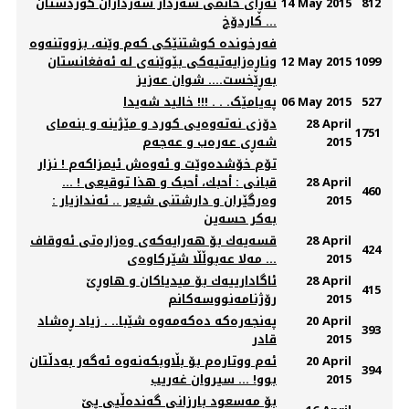
812
14 May 2015
ئەڕای خانمی سەردار سەرداران کوردستان
... کاردۆخ
فەرخوندە کوشتنێکی کەم وێنە، بزووتنەوە
1099
12 May 2015
وناڕەزایەتیەکی بێوێنەی لە ئەفغانستان
بەڕێخست.... شوان عەزیز
527
06 May 2015
پەیامێک. . . !!! خالید شەیدا
28 April
دۆزی نەتەوەیی کورد و مێژینە و بنەمای
1751
2015
شەڕی عەرەب و عەجەم
تۆم خۆشدەوێت و ئەوەش ئیمزاکەم ! نزار
28 April
قبانی : أحبك، أحبک و هذا توقیعی ! ...
460
2015
وەرگێران و دارشتنی شیعر .. ئەندازیار :
بەکر حسەین
28 April
قسه‌یه‌ك بۆ هه‌رایه‌كه‌ی وه‌زاره‌تی ئه‌وقاف
424
2015
... مه‌لا عه‌بوڵڵا شێركاوه‌ی
28 April
ئاگادارییه‌ك بۆ میدیاكان و هاوڕێ
415
2015
رۆژنامه‌نووسه‌كانم
20 April
په‌نجه‌ره‌كه‌ ده‌كه‌مه‌وه‌ شێبا.. . زیاد ڕه‌شاد
393
2015
قادر
20 April
ئه‌م ووتاره‌م بۆ بڵاوبكه‌نه‌وه‌ ئه‌گه‌ر به‌دڵتان
394
2015
بوو! ... سیروان غه‌ریب
بۆ مه‌سعود بارزانی گه‌نده‌ڵیی پێ