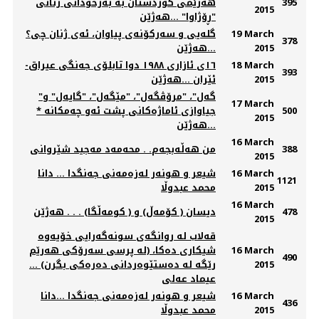
395
هەرێمی کوردستان بە بەرخودانی ژنانی
2015
"ڕۆژاوا" ...هەژێن
19 March
گلەیی و سەركۆنەی پیاوان، ئەی ژنان چی؟
378
2015
...هەژێن
18 March
١٦ی ئازاری ١٩٨٨ دوا تابلۆی جەنگی عیراق-
393
2015
ئێران ...هەژێن
"گەل"، "مرۆڤگەل"، "مێگەل"، "گایەل" و
17 March
500
جیاوازی ئاماژەکانی پشت ئەو چەمکانە *
2015
...هەژێن
16 March
388
من هه‌ڵه‌بجه‌م. . محەمەد مەجید شێروانی
2015
16 March
شیعر و هونه‌ر له‌زه‌مه‌نی جه‌نگدا ... دانا
1121
2015
محمد عبدوڵا
16 March
478
دیسان ( کۆمەڵ) و ( کومەڵگا) . . . هەژێن
2015
قه‌لاب له‌ روانگه‌ی سونه‌گه‌رایی خۆیه‌وه‌
16 March
شیكاری ده‌كا، (له‌ پرسی سه‌رۆكی هه‌رێم
490
2015
رێگه‌ له‌ ده‌ستێوه‌ردانی ده‌ره‌كی بگرن) ...
عیماد عه‌لی
16 March
شیعر و هونه‌ر له‌زه‌مه‌نی جه‌نگدا ...دانا
436
2015
محمد عبدوڵا