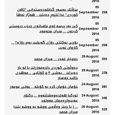
2016
05
ساڵێك به‌سه‌ر گیانله‌ده‌ستدانی "ئالان
September
258
كوردی" یدا تێپه‌ڕ ده‌بێت... هەژار تەها
2016
05
کێ بەر پرسە لەم مافیانەی حیزب دروستی
September
275
کردون ... میران محەمەد
2016
05
بۆچی یه‌كێتی رۆژی گه‌یشت به‌م رۆژه‌؟ ...
September
338
كاروان ته‌یب
2016
29 August
355
دووجار غەدر ... میران محمد
2016
دەوڵەتی کوردی دادەمەزرێت یا لە بار
29 August
278
دەبرێت ...بەشی ٣ و کۆتایی ...مەهدی
2016
خالید خەمبار
24 August
381
خۆمان خۆمان کرد بە کۆیلە. . عەلی عومەر
2016
24 August
تورکیا هەلدەوەشێتەوە ... دكتۆر
345
2016
عەبدولڕەحمان مەولود
20 August
(با چیتر وەڵامی ووشە بە ووشە بێت ) ...
520
2016
میران محمد