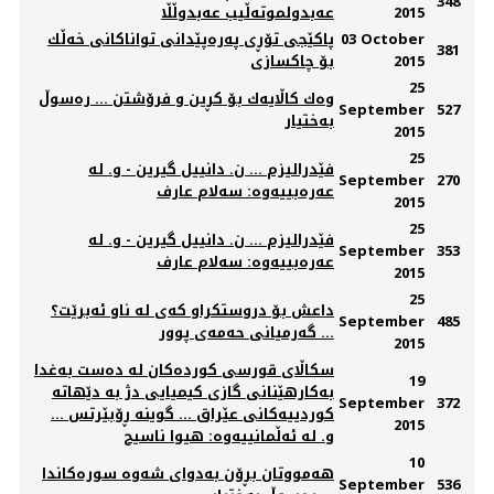
348
2015
عه‌بدولموته‌ڵیب عه‌بدوڵڵا
03 October
پاكێجی تۆڕی په‌ره‌پێدانی تواناكانی خه‌ڵك
381
2015
بۆ چاكسازی
25
وه‌ك كاڵایه‌ك بۆ كڕین و فرۆشتن ... ره‌سوڵ
September
527
به‌ختیار
2015
25
فێدرالیزم ... ن. دانییل گیرین - و. له‌
September
270
عه‌ره‌بییه‌وه‌: سه‌لام عارف
2015
25
فێدرالیزم ... ن. دانییل گیرین - و. له‌
September
353
عه‌ره‌بییه‌وه‌: سه‌لام عارف
2015
25
داعش بۆ دروستكراو كه‌ى له‌ ناو ئه‌برێت؟
September
485
... گه‌رميانى حه‌مه‌ى پوور
2015
سکاڵای قورسی کورده‌کان له‌ ده‌ست به‌غدا
19
به‌کارهێنانی گازی کیمیایی دژ به‌ دێهاته‌
September
372
کوردییه‌کانی عێراق ... گوینه‌ ڕۆبێرتس ...
2015
و. له‌ ئه‌ڵمانییه‌وه‌: هیوا ناسیح
10
هه‌مووتان بڕۆن به‌دوای شه‌وه‌ سوره‌كاندا
September
536