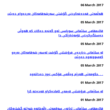
06 March 2017
هه‌ڵمه‌تی قه‌ده‌غه‌كردنی گۆشتی سه‌رشه‌قامه‌كان به‌رده‌وام ده‌بێت
05 March 2017
قائیمقامی سلێمانی سوپاسی ئه‌و گه‌نجه‌ ده‌كات كه‌ هه‌وڵی
ده‌ستگیركردنی تۆمه‌تبارێكی دا
05 March 2017
له‌ سلێمانی دیارده‌ی فرۆشتنی گۆشت له‌سه‌ر شه‌قامه‌كان به‌ره‌و
كه‌مبوونه‌وه‌ ده‌چێت
05 March 2017
حکومەتی هەرێم وەڵامی فۆکس نیوز دەداتەوە. . .
01 March 2017
له‌ سلێمانی فرۆشتنی قیمه‌ی ئاماده‌كراو قه‌ده‌غه‌ كرا
01 March 2017
قائیمقامی سلێمانی: لیژنه‌ی سه‌لامه‌تی باڵه‌خانه‌و شوێنه‌ گشتیه‌كان