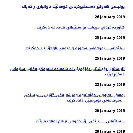
پۆلیسی هەولێر دەستگیركردنی كۆمەڵێك تاوانباری ڕاگەیاند
26 January 2019
هاوردەكردنی مریشك بۆ سلێمانی قەدەغە دەكرێت
25 January 2019
سلێمانی ...بەرهەمی سەوزە و میوەی ناوخۆ زیاد دەكرێت
25 January 2019
ئاراسته‌ی رۆیشتنی ئۆتۆمبێل له‌ شه‌قامه‌ سه‌ره‌كییه‌كانی سلێمانی
ده‌گۆڕدرێت
22 January 2019
به‌هۆی نه‌بوونی مۆڵه‌ته‌وه‌ وه‌رشه‌یه‌كی گۆرینی سیستمی
سوته‌مه‌نی ئۆتومبێل داده‌خرێت. .
20 January 2019
سلێمانی. . . برێكی زۆر خورمای بریه‌م له‌ناوده‌برێت. .
20 January 2019