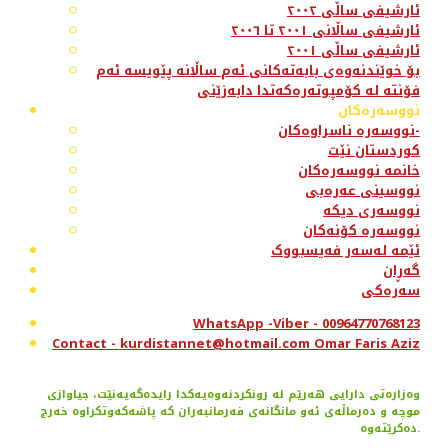
ئارشیفی ساڵی ٢٠٠٢
ئارشیفی ساڵانی ٢٠٠١ تا ٢٠٠٦
ئارشیفی ساڵی ٢٠٠١
بۆ خوێندنەوەی بابەتەکانی ئەم ساڵانە پێویسە ئەم
فۆنتە لە کۆمپوتەرەکەتدا دابەزێنی
نووسەرەکان
نووسەرە ناسراوەکان-
کوردستان نێت
خانمە نووسەرەکان
نووسینی عەرەبی
نووسەری دیکە
نووسەرە کۆنەکان
ئێمە لەسەر فەیسبووک
گەڕان
سەرەکی
WhatsApp -Viber - 00964770768123
Contact - kurdistannet@hotmail.com Omar Faris Aziz
وەزارەتی دارایی هەرێم لە رونکردنەوەیەکدا رایدەگەیەنێت، جیاوازی
موچە و دەرماڵەی ئەو مانگانەی فەرمانبەران کە پاشەکەوتکراوە خەرج
دەکرێتەوە.