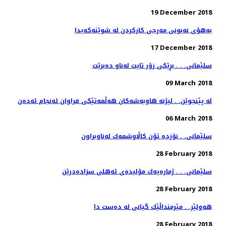
19 December 2018
به‌هۆی نه‌بونی مه‌رجی كاركردن له‌ شوێنه‌كه‌یدا
17 December 2018
سلێمانی. . . بڕێكی زۆر تایت له‌ناو ده‌برێت
09 March 2018
له‌ پێنجوێن. . لیژنه‌ هاوبه‌شه‌كان هه‌ڵمه‌تێكی فراوان ئه‌نجام ئه‌ده‌ن
06 March 2018
سلێمانی. . نۆزده‌ تۆن كاڵاوشمه‌ك له‌ناوبراون
28 February 2018
سلێمانی. . . ژماره‌یه‌ك مۆلیده‌ی ئه‌هلی سزاده‌درێن
28 February 2018
هەولێر. . مێرمنداڵێك گیانی لە دەست دا
28 February 2018