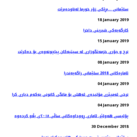
سلێمانی ...بڕێكی زۆر خورما له‌ناوده‌برێت
18 January 2019
كارگه‌یه‌كی شیرینی داخرا
15 January 2019
08 January 2019
ئاماره‌كانی 2018 سلێمانی راگه‌یه‌ندرا
04 January 2019
نرخی ئەمپێری مۆلیدەی ئەهلی بۆ مانگی كانونی یەكەم دیاری كرا
04 January 2019
پۆلیسی هەولێر، ئاماری ڕووداوەكانی ساڵی ٢٠١٨ی بڵاو كردەوە
30 December 2018