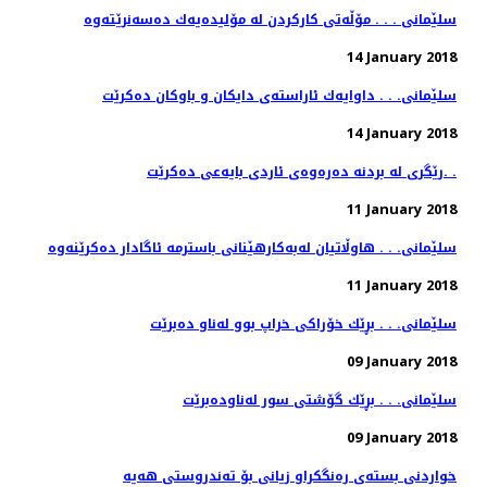
سلێمانی . . . مۆڵەتی كاركردن لە مۆلیدەیەك دەسەنرێتەوە
14 January 2018
سلێمانی. . . داوایه‌ك ئاراسته‌ی دایكان و باوكان ده‌كرێت
14 January 2018
رێگری له‌ بردنه‌ ده‌ره‌وه‌ی ئاردی بایه‌عی ده‌كرێت. .
11 January 2018
11 January 2018
سلێمانی. . . بڕێك خۆراكی خراپ بوو له‌ناو ده‌برێت
09 January 2018
سلێمانی. . . بڕێك گۆشتی سور له‌ناوده‌برێت
09 January 2018