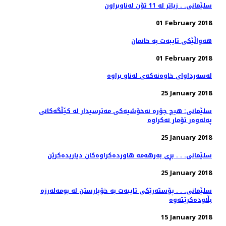
سلێمانی. . زیاتر له‌ 11 تۆن له‌ناوبراون
01 February 2018
هه‌واڵێكی تایبه‌ت به‌ خانمان
01 February 2018
25 January 2018
سلێمانی: هیچ جۆره‌ نه‌خۆشیه‌كی مه‌ترسیدار له‌ كێڵگه‌كانی
25 January 2018
سلێمانی. . . بڕی به‌رهه‌مه‌ هاورده‌كراوه‌كان دیاریده‌كرێن
25 January 2018
سلێمانی. . . پۆسته‌رێكی تایبه‌ت به‌ خۆپارستن له‌ بومه‌له‌رزه‌
15 January 2018