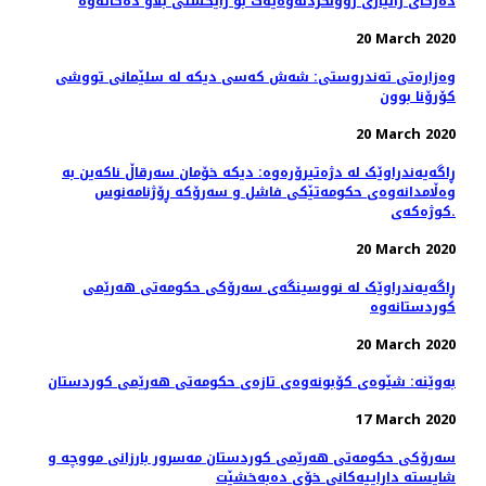
دەزگای زانیاری روونکردنەوەیەک بۆ رایگشتی بڵاو دەکاتەوە
20 March 2020
وەزارەتی تەندروستی: شەش كەسی دیكە لە سلێمانی تووشی
كۆرۆنا بوون
20 March 2020
ڕاگەیەندراوێک لە دژەتیرۆرەوە: دیکە خۆمان سەرقاڵ ناکەین بە
وەڵامدانەوەی حکومەتێکی فاشل و سەرۆکە ڕۆژنامەنوس
کوژەکەی.
20 March 2020
ڕاگەیەندراوێک لە نووسینگەی سەرۆکی حکومەتی هەرێمی
کوردستانەوە
20 March 2020
بەوێنە: شێوەی کۆبونەوەی تازەی حکومەتی هەرێمی کوردستان
17 March 2020
سەرۆکی حکومەتی هەرێمی کوردستان مەسرور بارزانی مووچە و
شایستە داراییەکانی خۆی دەبەخشێت