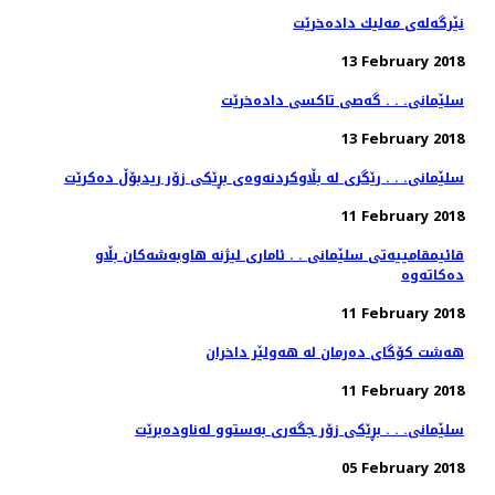
نێرگه‌له‌ی مه‌لیك داده‌خرێت
13 February 2018
سلێمانی. . . گه‌صی تاكسی داده‌خرێت
13 February 2018
سلێمانی. . . رێگری له‌ بڵاوكردنه‌وه‌ی بڕێكی زۆر ریدبۆڵ ده‌كرێت
11 February 2018
قائیمقامییه‌تی سلێمانی . . ئاماری لیژنه‌ هاوبه‌شه‌كان بڵاو
11 February 2018
هەشت كۆگای دەرمان لە هەولێر داخران
11 February 2018
سلێمانی. . . بڕێكی زۆر جگه‌ری به‌ستوو له‌ناوده‌برێت
05 February 2018