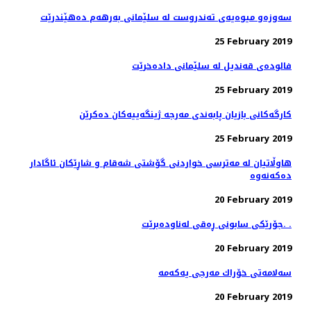
سه‌وزه‌و میوه‌یه‌ی ته‌ندروست له‌ سلێمانی به‌رهه‌م ده‌هێندرێت
25 February 2019
فالوده‌ی قه‌ندیل له‌ سلێمانی داده‌خرێت
25 February 2019
كارگه‌كانی بازیان پابه‌ندی مه‌رجه‌ ژینگه‌ییه‌كان ده‌كرێن
25 February 2019
هاوڵاتیان له‌ مەترسی خواردنی گۆشتی شەقام و شاڕێكان ئاگادار
20 February 2019
جۆرێكی سابونی ڕه‌قی له‌ناوده‌برێت. .
20 February 2019
20 February 2019