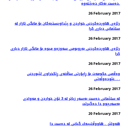
ده‌ست به‌كار ده‌بێته‌وه‌.
26 February 2017
رێژه‌ی هاورده‌كردنی خواردن و پێداویستیه‌كان بۆ مانگی ئازار له‌
سلێمانی دیاری كرا
26 February 2017
رێژه‌ی هاورده‌كردنی به‌روبومی سه‌وزه‌و میوه‌ بۆ مانگی ئازار دیاری
كرا
26 February 2017
وەڵامی حکومەت بۆ ڕاپۆرتی ساڵانەی ڕێکخراوى لێبوردنى
نێودەوڵەتى. . .
26 February 2017
له‌ سلێمانی ده‌ست به‌سه‌ر زیاتر له‌ 3 تۆن خواردن و مه‌وادی
به‌سه‌رچوو دا ده‌گیرێت
20 February 2017
هەولێر. . هاووڵاتییەك گیانی لە دەست دا