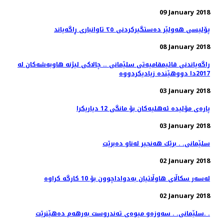
09 January 2018
پۆلیسی هەولێر دەستگیركردنی ٢٥ تاوانباری ڕاگەیاند
08 January 2018
راگه‌یاندنی قائیمقامیه‌تی سلێمانی .. چالاكی لیژنه‌ هاوبه‌شه‌كان له‌
03 January 2018
پاره‌ی مۆلیده‌ ئه‌هلیه‌كان بۆ مانگی 12 دیاریكرا
03 January 2018
سلێمانی. . برێك هه‌نجیر له‌ناو ده‌برێت
02 January 2018
02 January 2018
سلێمانی. . سه‌وزه‌و میوه‌ی ته‌ندروست به‌رهه‌م ده‌هێنرێت. .