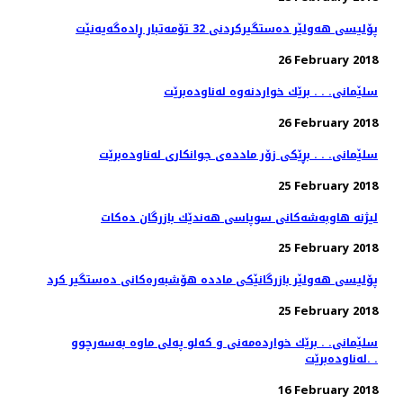
پۆلیسی هەولێر دەستگیركردنی 32 تۆمەتبار ڕادەگەیەنێت
26 February 2018
سلێمانی. . . برێك خواردنه‌وه‌ له‌ناوده‌برێت
26 February 2018
سلێمانی. . . بڕێكی زۆر مادده‌ی جوانكاری له‌ناوده‌برێت
25 February 2018
لیژنه‌ هاوبه‌شه‌كانی سوپاسی هه‌ندێك بازرگان ده‌كات
25 February 2018
پۆلیسی هەولێر بازرگانێكی ماددە هۆشبەرەكانی دەستگیر كرد
25 February 2018
سلێمانی. . برێك خوارده‌مه‌نی و كه‌لو په‌لی ماوه‌ به‌سه‌رچوو
له‌ناوده‌برێت. .
16 February 2018