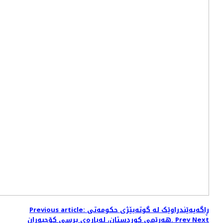
Previous article: ڕاگەیەێندراوێک لە گوتەبێژی حکومەتی
Next
Prev
ھەرێمی کوردستان، لەبارەی پرسی کۆچبەران.