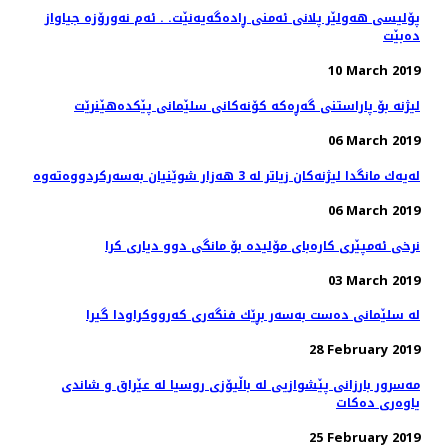
پۆلیسی هەولێر پلانی ئەمنی ڕادەگەیەنێت. . ئەم نەورۆزە جیاواز
دەبێت
10 March 2019
لیژنە بۆ پاراستنی گەڕەكە كۆنەكانی سلێمانی پێكدەهێنرێت
06 March 2019
06 March 2019
نرخی ئه‌مپێری كاره‌بای مۆلیده‌ بۆ مانگی دوو دیاری كرا
03 March 2019
له‌ سلێمانی ده‌ست به‌سه‌ر بڕێك فنگه‌ری كه‌رووكراودا گیرا
28 February 2019
مه‌سرور بارزانی پێشوازیی لە باڵیۆزی روسیا لە عێراق و شاندی
یاوه‌ری ده‌كات
25 February 2019