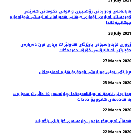
31 July 2021
بەیاننامەی وەزارەتی رۆشنبیری و لاوانی حکومەتی هەرێمی
کوردستان لەبارەی تۆماری جیهانی هەورامان لە لیستی شوێنەوارە
جیهانییەکاندا
28 July 2021
ژووری ئۆپەراسیۆنی پارێزگای هەولێر 23 بڕیاری نوێ‌ دەربارەی
خۆپارێزی لە ڤایرۆسی كۆرۆنا دەردەكات
27 March 2020
بڕیارێكی نوێی وەزارەتی ناوخۆ بۆ هێزە ئەمنییەكان
25 March 2020
وەزارەتی ناوخۆ لە بەیاننامەیەکدا بڕیارلەسەر ١٥ خاڵی تر سەبارەت
بە قەدەغەی هاتووچۆ دەدات
22 March 2020
هه‌ڤاڵ ئه‌بو به‌كر مژده‌ی چاره‌سه‌ری کۆرۆنای راگه‌یاند
22 March 2020