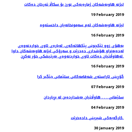
لیژنه‌ هاوبه‌شه‌كان ژماره‌یه‌كی نوێ بۆ سكاڵا ته‌رخان ده‌كات
19 February 2019
16 February 2019
به‌هۆی زوو تێكچونی پێكهاته‌كه‌ی، لەبارەی ئاوی خواردنەوەی
له‌ده‌به‌نراو هۆشداری دەدرێت و سه‌رۆكی لیژنه هاوبه‌شه‌كان داوا
له‌هاوڵاتیان ده‌كات ئاوی خواردنه‌وه‌ی به‌رتیشكی خۆر نه‌كڕن.
16 February 2019
گۆڕینی ئاراسته‌ی شه‌قامه‌كانی سلێمانی جێگیر كرا
07 February 2019
سلێمانی . . . هاوڵاتیان به‌شدارده‌بن له‌ بڕیاردان
04 February 2019
کارگەیەکی شیرینی دادەخرێت.
30 January 2019