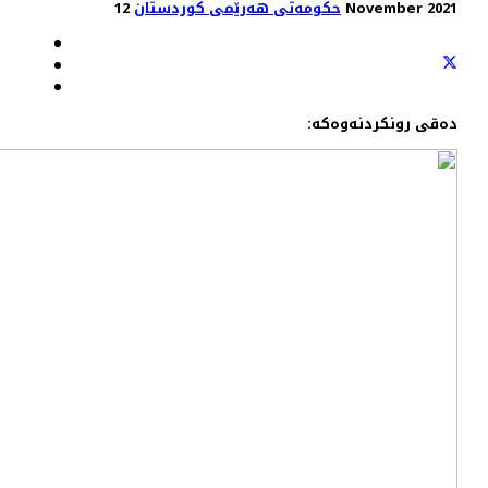
12 November 2021
حکومەتی هەرێمی کوردستان
دەقی رونکردنەوەکە: