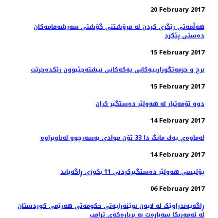
20 February 2017
هه‌ڵمه‌تی رێگری كردن له‌ فرۆشتنی گۆشتی سه‌رشه‌قامه‌كان
ده‌ستی پێكرد
15 February 2017
نرخ و خزمه‌تگوزارییه‌كانی یه‌كه‌كانی نیشته‌جێبوون رێكده‌خرێت
15 February 2017
دوو تۆمەتبار لە هەولێر دەستگیر كران
14 February 2017
14 February 2017
پۆلیسی هەولێر دەستگیركردنی 11 بكوژی ڕاگەیاند
06 February 2017
ڕاگەیەندراوێک لە لایەن نوێنەرایەتی حکومەتی هەرێمی کوردستان
لە ئەمەریکا سەبارەت بە بڕیارەکەی ترامپ