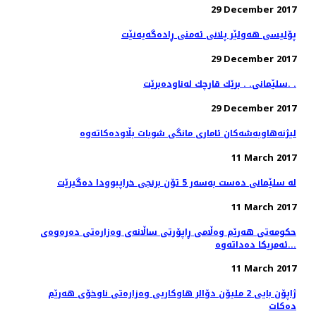
29 December 2017
پۆلیسی هەولێر پلانی ئەمنی ڕادەگەیەنێت
29 December 2017
سلێمانی. . برێك قارچك له‌ناوده‌برێت. .
29 December 2017
11 March 2017
له‌ سلێمانی ده‌ست به‌سه‌ر 5 تۆن برنجی خراپبوودا ده‌گیرێت
11 March 2017
حکومەتی هەرێم وەڵامی ڕاپۆرتی ساڵانەی وەزارەتی دەرەوەی
ئەمریکا دەداتەوە...
11 March 2017
ژاپۆن بایی 2 ملیۆن دۆالر هاوكاریی وەزارەتی ناوخۆی هەرێم
دەكات