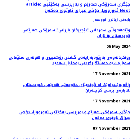
article: جێگری سەرۆکی هەرێم و بەرپرسی یەکێتیی
Next
ئەورووپا، دۆخى عيراق تاوتوێ ده‌كه‌ن
بابەتی زیاتری نووسەر
وێنه‌هه‌واڵی سه‌ردانی "نێچیرڤان بارزانی" سەرۆکی هەرێمی
کوردستان بۆ تاران
06 May 2024
رونکردنەوەی بەڕێوەبەرایەتی گشتی رۆشنبیری و هونەری سلێمانی
سەبارەت بە دەستگیرکردنی بەختیار سەعید
17 November 2021
ڕاگەیەێندراوێک لە گوتەبێژی حکومەتی ھەرێمی کوردستان،
لەبارەی پرسی کۆچبەران.
17 November 2021
جێگری سەرۆکی هەرێم و بەرپرسی یەکێتیی ئەورووپا، دۆخى
عيراق تاوتوێ ده‌كه‌ن
07 November 2021