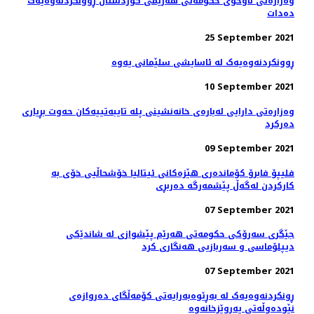
وەزارەتی ناوخۆی حکومەتی هەرێمی کوردستان ڕوونکردنەوەیەک
دەدات
25 September 2021
ڕوونکردنەوەیەک لە ئاسایشی سلێمانی یەوە
10 September 2021
وەزارەتی دارایی لەبارەی خانەنشینی پلە تایبەتییەکان حەوت بڕیاری
دەرکرد
09 September 2021
فلیپۆ فابرۆ کۆماندەری هێزەکانی ئیتالیا خۆشحاڵیی خۆی بە
كاركردن لەگەڵ پێشمەرگە دەربڕی
07 September 2021
جێگری سەرۆکی حکومەتی هەرێم پێشوازی لە شاندێکی
دیپلۆماسی و سەربازیی هەنگاری کرد
07 September 2021
ڕونکردنەوەیەک لە بەڕێوەبەرایەتی کۆمەڵگای دەروازەی
نێودەوڵەتی پەروێزخانەوە