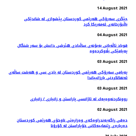
14 August 2021
جێگری سەرۆکی هەرێمی کوردستان پێشوازی لە شاندێکی
باڵیۆزخانه‌ی ئه‌مه‌ریکا کرد
04 August 2021
قوباد تاڵەبانی بەبۆنەی ساڵیادی هێرشی داعش بۆ سەر شنگال
پەیامێکی بڵاوکردەوە
03 August 2021
پەیامی سەرۆکی هەرێمی کوردستان له‌ يادى سى و هه‌شت ساڵه‌ى
ئه‌نفالكردنى بارزانيياندا
03 August 2021
روونكردنه‌وه‌یه‌ك له‌ ئاژانسی پاراستن و زانیاری / زانیاری
02 August 2021
دەقی راگەیەندراوەکەی وەزارەتی ناوخۆی هەرێمی کوردستان
دەربارەی ڕێنماییەکانی خۆپاراستن لە کۆرۆنا