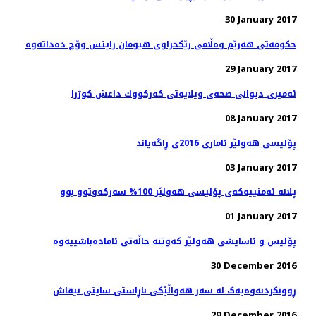
30 January 2017
29 January 2017
ئەمیری دیوانی صحەی ویلایەتی كه‌ركووك داعش کوژرا
08 January 2017
پۆلیسی هەولێر ئاماری 2016ی ڕاگەیاند
03 January 2017
پلانە ئەمنییەكەی پۆلیسی هەولێر 100% سەركەوتوو بوو
01 January 2017
پۆلیس و ئاسایشی هەولێر كەوتنە حاڵەتی ئامادەباشییەوە
30 December 2016
ڕوونکردنەوەیەک لە سەر هەواڵێکی ناڕاستی سایتی نیقاش
29 December 2016