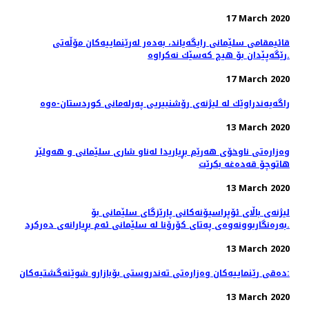
17 March 2020
قائیمقامی سلێمانی رایگه‌یاند، به‌ده‌ر له‌رێنماییه‌كان مۆڵه‌تی
رێگه‌پێدان بۆ هیچ كه‌سێك نه‌كراوه‌.
17 March 2020
راگه‌یه‌ندراوێك لە لیژنەی رۆشنبیریی پەرلەمانی كوردستان-ەوە
13 March 2020
وەزارەتی ناوخۆی هەرێم بڕیاریدا لەناو شاری سلێمانی و هەولێر
هاتوچۆ قەدەغە بکرێت
13 March 2020
لیژنەی باڵای ئۆپراسیۆنەكانی پارێزگای سلێمانی بۆ
بەرەنگاربوونەوەی پەتای كۆرۆنا لە سلێمانی ئەم بڕیارانەی دەرکرد.
13 March 2020
دەقی رێنماییەكان وەزارەتی تەندروستی بۆبازارو شوێنەگشتیەکان:
13 March 2020