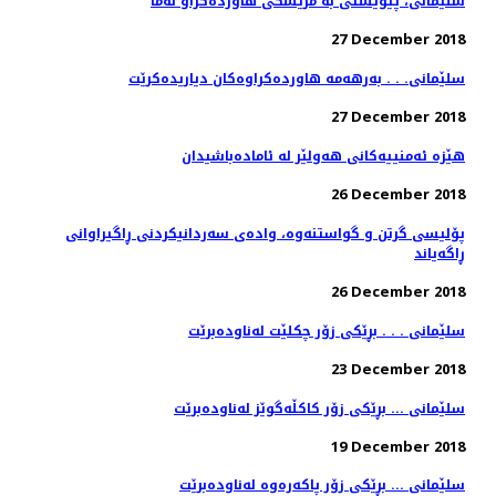
27 December 2018
سلێمانی. . . به‌رهه‌مه‌ هاورده‌كراوه‌كان دیاریده‌كرێت
27 December 2018
هێزە ئەمنییەكانی هەولێر لە ئامادەباشیدان
26 December 2018
پۆلیسی گرتن و گواستنەوە، وادەی سەردانیكردنی ڕاگیراوانی
ڕاگەیاند
26 December 2018
سلێمانی . . . بڕێكی زۆر چكلێت له‌ناوده‌برێت
23 December 2018
سلێمانی ... بڕێكی زۆر كاكڵه‌گوێز له‌ناوده‌برێت
19 December 2018
سلێمانی ... بڕێكی زۆر پاكه‌ره‌وه‌ له‌ناوده‌برێت