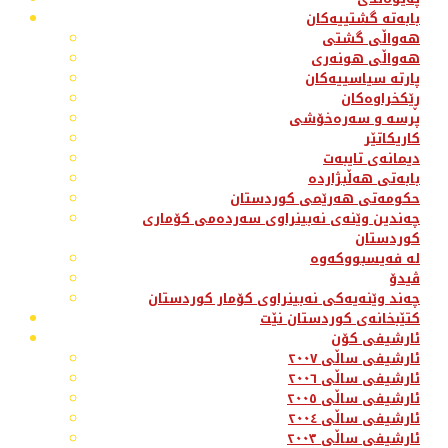
بابەتە گشتییەکان
هەواڵی گشتی
هەواڵی هونەری
پارتە سیاسییەکان
ڕێکخراوەکان
پرسە و سەرەخۆشی
کاریکاتێر
دیمانەی تایبەت
بابەتی هەڵبژاردە
حکومەتی هەرێمی کوردستان
چەندین وێنەی نەبینراوی سەردەمی کۆماری
کوردستان
لە فەیسبووکەوە
ڤیدۆ
چەند وێنەیەکی نەبینراوی کۆمار کوردستان
کتێبخانەی کوردستان نێت
ئارشیفی کۆن
ئارشیفی ساڵی ٢٠٠٧
ئارشیفی ساڵی ٢٠٠٦
ئارشیفی ساڵی ٢٠٠٥
ئارشیفی ساڵی ٢٠٠٤
ئارشیفی ساڵی ٢٠٠٣