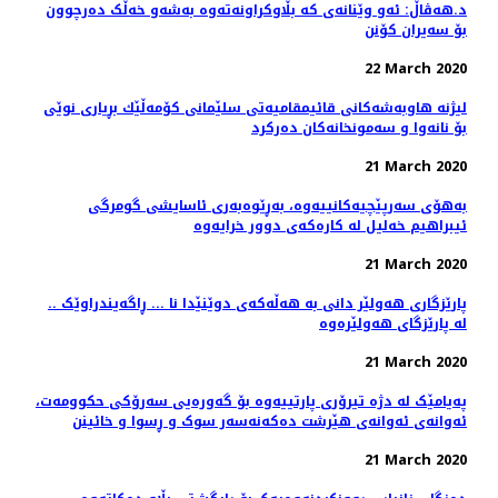
د.هەڤاڵ: ئەو وێنانەی کە بڵاوکراونەتەوە بەشەو خەڵک دەرچوون
بۆ سەیران کۆنن
22 March 2020
لیژنه‌ هاوبه‌شه‌كانی قائیمقامیه‌تی سلێمانی كۆمه‌ڵێك بڕیاری نوێی
بۆ نانه‌وا و سه‌مونخانه‌كان ده‌ركرد
21 March 2020
بەهۆی سەرپێچیەکانییەوە، بەڕێوەبەری ئاسایشی گومرگی
ئیبراهیم خەلیل لە کارەکەی دوور خرایەوە
21 March 2020
.. پارێزگاری هەولێر دانی بە هەڵەکەی دوێنێدا نا ... ڕاگەیندراوێک
لە پارێزگای هەولێرەوە
21 March 2020
پەیامێک لە دژە تیرۆری پارتییەوە بۆ گەورەیی سەرۆکی حکوومەت،
ئەوانەی ئەوانەی هێرشت دەکەنەسەر سوک و ڕسوا و خائینن
21 March 2020