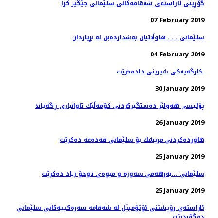
گۆڕینی ئاراسته‌ی شه‌قامه‌كانی سلێمانی جێگیر كرا
07 February 2019
سلێمانی . . . هاوڵاتیان به‌شدارده‌بن له‌ بڕیاردان
04 February 2019
کارگەیەکی شیرینی دادەخرێت.
30 January 2019
پۆلیسی هەولێر دەستگیركردنی كۆمەڵێك تاوانباری ڕاگەیاند
26 January 2019
هاوردەكردنی مریشك بۆ سلێمانی قەدەغە دەكرێت
25 January 2019
سلێمانی ...بەرهەمی سەوزە و میوەی ناوخۆ زیاد دەكرێت
25 January 2019
ئاراسته‌ی رۆیشتنی ئۆتۆمبێل له‌ شه‌قامه‌ سه‌ره‌كییه‌كانی سلێمانی
ده‌گۆڕدرێت