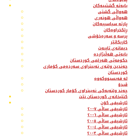
بابەتە گشتییەکان
هەواڵی گشتی
هەواڵی هونەری
پارتە سیاسییەکان
ڕێکخراوەکان
پرسە و سەرەخۆشی
کاریکاتێر
دیمانەی تایبەت
بابەتی هەڵبژاردە
حکومەتی هەرێمی کوردستان
چەندین وێنەی نەبینراوی سەردەمی کۆماری
کوردستان
لە فەیسبووکەوە
ڤیدۆ
چەند وێنەیەکی نەبینراوی کۆمار کوردستان
کتێبخانەی کوردستان نێت
ئارشیفی کۆن
ئارشیفی ساڵی ٢٠٠٧
ئارشیفی ساڵی ٢٠٠٦
ئارشیفی ساڵی ٢٠٠٥
ئارشیفی ساڵی ٢٠٠٤
ئارشیفی ساڵی ٢٠٠٣