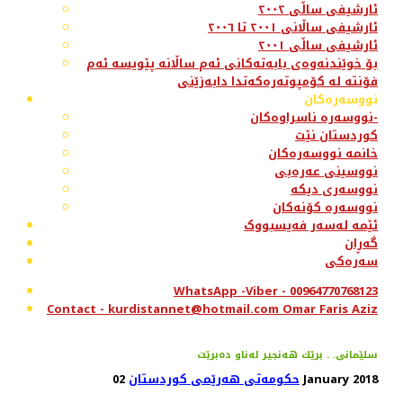
ئارشیفی ساڵی ٢٠٠٢
ئارشیفی ساڵانی ٢٠٠١ تا ٢٠٠٦
ئارشیفی ساڵی ٢٠٠١
بۆ خوێندنەوەی بابەتەکانی ئەم ساڵانە پێویسە ئەم
فۆنتە لە کۆمپوتەرەکەتدا دابەزێنی
نووسەرەکان
نووسەرە ناسراوەکان-
کوردستان نێت
خانمە نووسەرەکان
نووسینی عەرەبی
نووسەری دیکە
نووسەرە کۆنەکان
ئێمە لەسەر فەیسبووک
گەڕان
سەرەکی
WhatsApp -Viber - 00964770768123
Contact - kurdistannet@hotmail.com Omar Faris Aziz
سلێمانی. . برێك هه‌نجیر له‌ناو ده‌برێت
02 January 2018
حکومەتی هەرێمی کوردستان