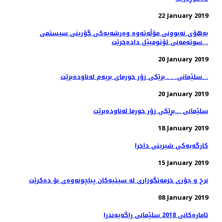
22 January 2019
به‌هۆی نه‌بوونی مۆڵه‌ته‌وه‌ وه‌رشه‌یه‌كی گۆرینی سیستمی
سوته‌مه‌نی ئۆتومبێل داده‌خرێت. .
20 January 2019
سلێمانی. . . برێكی زۆر خورمای بریه‌م له‌ناوده‌برێت. .
20 January 2019
سلێمانی ...بڕێكی زۆر خورما له‌ناوده‌برێت
18 January 2019
كارگه‌یه‌كی شیرینی داخرا
15 January 2019
08 January 2019
ئاماره‌كانی 2018 سلێمانی راگه‌یه‌ندرا