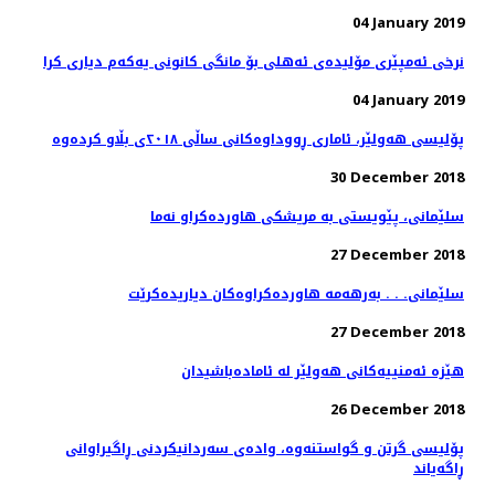
04 January 2019
نرخی ئەمپێری مۆلیدەی ئەهلی بۆ مانگی كانونی یەكەم دیاری كرا
04 January 2019
پۆلیسی هەولێر، ئاماری ڕووداوەكانی ساڵی ٢٠١٨ی بڵاو كردەوە
30 December 2018
27 December 2018
سلێمانی. . . به‌رهه‌مه‌ هاورده‌كراوه‌كان دیاریده‌كرێت
27 December 2018
هێزە ئەمنییەكانی هەولێر لە ئامادەباشیدان
26 December 2018
پۆلیسی گرتن و گواستنەوە، وادەی سەردانیكردنی ڕاگیراوانی
ڕاگەیاند