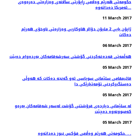
حکومەتی هەرێم وەڵامی ڕاپۆرتی ساڵانەی وەزارەتی دەرەوەی
ئەمریکا دەداتەوە...
11 March 2017
ژاپۆن بایی 2 ملیۆن دۆالر هاوكاریی وەزارەتی ناوخۆی هەرێم
دەكات
06 March 2017
هه‌ڵمه‌تی قه‌ده‌غه‌كردنی گۆشتی سه‌رشه‌قامه‌كان به‌رده‌وام ده‌بێت
05 March 2017
قائیمقامی سلێمانی سوپاسی ئه‌و گه‌نجه‌ ده‌كات كه‌ هه‌وڵی
ده‌ستگیركردنی تۆمه‌تبارێكی دا
05 March 2017
له‌ سلێمانی دیارده‌ی فرۆشتنی گۆشت له‌سه‌ر شه‌قامه‌كان به‌ره‌و
كه‌مبوونه‌وه‌ ده‌چێت
05 March 2017
حکومەتی هەرێم وەڵامی فۆکس نیوز دەداتەوە. . .