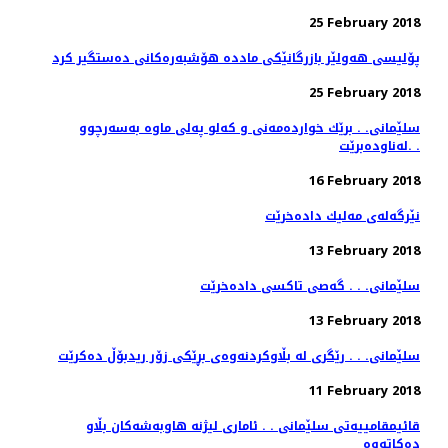
25 February 2018
پۆلیسی هەولێر بازرگانێكی ماددە هۆشبەرەكانی دەستگیر كرد
25 February 2018
سلێمانی. . برێك خوارده‌مه‌نی و كه‌لو په‌لی ماوه‌ به‌سه‌رچوو
له‌ناوده‌برێت. .
16 February 2018
نێرگه‌له‌ی مه‌لیك داده‌خرێت
13 February 2018
سلێمانی. . . گه‌صی تاكسی داده‌خرێت
13 February 2018
سلێمانی. . . رێگری له‌ بڵاوكردنه‌وه‌ی بڕێكی زۆر ریدبۆڵ ده‌كرێت
11 February 2018
قائیمقامییه‌تی سلێمانی . . ئاماری لیژنه‌ هاوبه‌شه‌كان بڵاو