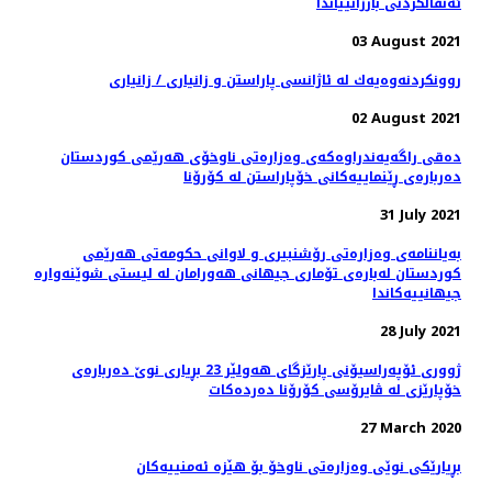
ئه‌نفالكردنى بارزانيياندا
03 August 2021
روونكردنه‌وه‌یه‌ك له‌ ئاژانسی پاراستن و زانیاری / زانیاری
02 August 2021
دەقی راگەیەندراوەکەی وەزارەتی ناوخۆی هەرێمی کوردستان
دەربارەی ڕێنماییەکانی خۆپاراستن لە کۆرۆنا
31 July 2021
بەیاننامەی وەزارەتی رۆشنبیری و لاوانی حکومەتی هەرێمی
کوردستان لەبارەی تۆماری جیهانی هەورامان لە لیستی شوێنەوارە
جیهانییەکاندا
28 July 2021
ژووری ئۆپەراسیۆنی پارێزگای هەولێر 23 بڕیاری نوێ‌ دەربارەی
خۆپارێزی لە ڤایرۆسی كۆرۆنا دەردەكات
27 March 2020
بڕیارێكی نوێی وەزارەتی ناوخۆ بۆ هێزە ئەمنییەكان