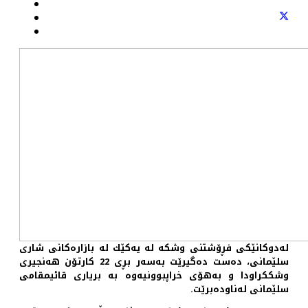
له‌دوكانێكی فڕۆشتنی وشكه‌ له‌ یه‌كێك له‌ بازاره‌كانی شاری
سلێمانی، ده‌ست ده‌گیرێت به‌سه‌ر بڕی 22 كارتۆن هه‌نجیری
وشككراودا و به‌هۆی خراپبوونیه‌وه‌ به‌ بریاری قائیمقامی
سلێمانی له‌ناوده‌برێت.