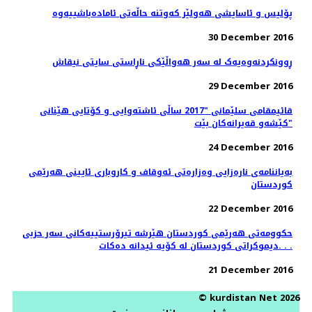
پۆلیس و ئاسایشی هەولێر كەوتنە حاڵەتی ئامادەباشییەوە
30 December 2016
ڕوونکردنەوەیەک لە سەر هەواڵێکی ناڕاستی سایتی نیقاش
29 December 2016
قائیمقامی سلێمانی "2017 ساڵی ئاشته‌وایی و كۆتایی هێنانی
كێشه‌و قه‌یرانه‌كان بێت"
24 December 2016
بەیاننامەی نارەزایی وەزارەتی ئەوقاف و كاروباری ئایینی هەرێمی
كوردستان
22 December 2016
حكوومه‌تى هه‌رێمى كوردستان هێرشە تیرۆرستییه‌کانی سەر حزبی
دیموکراتی کوردستان لە کۆیە ئیدانە دەكات. . .
21 December 2016
© kurdistan Net 2026