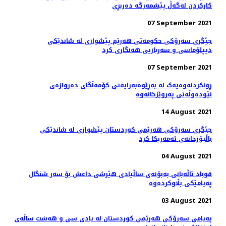
كاركردن لەگەڵ پێشمەرگە دەربڕی
07 September 2021
جێگری سەرۆکی حکومەتی هەرێم پێشوازی لە شاندێکی
دیپلۆماسی و سەربازیی هەنگاری کرد
07 September 2021
ڕونکردنەوەیەک لە بەڕێوەبەرایەتی کۆمەڵگای دەروازەی
نێودەوڵەتی پەروێزخانەوە
14 August 2021
جێگری سەرۆکی هەرێمی کوردستان پێشوازی لە شاندێکی
باڵیۆزخانه‌ی ئه‌مه‌ریکا کرد
04 August 2021
قوباد تاڵەبانی بەبۆنەی ساڵیادی هێرشی داعش بۆ سەر شنگال
پەیامێکی بڵاوکردەوە
03 August 2021
پەیامی سەرۆکی هەرێمی کوردستان له‌ يادى سى و هه‌شت ساڵه‌ى