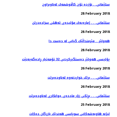
سلێمانی. . نۆزده‌ تۆن كاڵاوشمه‌ك له‌ناوبراون
28 February 2018
سلێمانی. . . ژماره‌یه‌ك مۆلیده‌ی ئه‌هلی سزاده‌درێن
28 February 2018
هەولێر. . مێرمنداڵێك گیانی لە دەست دا
28 February 2018
پۆلیسی هەولێر دەستگیركردنی 32 تۆمەتبار ڕادەگەیەنێت
26 February 2018
سلێمانی. . . برێك خواردنه‌وه‌ له‌ناوده‌برێت
26 February 2018
سلێمانی. . . بڕێكی زۆر مادده‌ی جوانكاری له‌ناوده‌برێت
25 February 2018
لیژنه‌ هاوبه‌شه‌كانی سوپاسی هه‌ندێك بازرگان ده‌كات