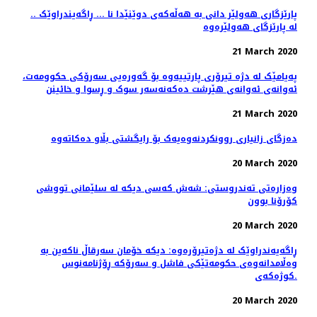
.. پارێزگاری هەولێر دانی بە هەڵەکەی دوێنێدا نا ... ڕاگەیندراوێک
لە پارێزگای هەولێرەوە
21 March 2020
پەیامێک لە دژە تیرۆری پارتییەوە بۆ گەورەیی سەرۆکی حکوومەت،
ئەوانەی ئەوانەی هێرشت دەکەنەسەر سوک و ڕسوا و خائینن
21 March 2020
دەزگای زانیاری روونکردنەوەیەک بۆ رایگشتی بڵاو دەکاتەوە
20 March 2020
وەزارەتی تەندروستی: شەش كەسی دیكە لە سلێمانی تووشی
كۆرۆنا بوون
20 March 2020
ڕاگەیەندراوێک لە دژەتیرۆرەوە: دیکە خۆمان سەرقاڵ ناکەین بە
وەڵامدانەوەی حکومەتێکی فاشل و سەرۆکە ڕۆژنامەنوس
کوژەکەی.
20 March 2020