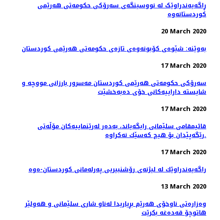
ڕاگەیەندراوێک لە نووسینگەی سەرۆکی حکومەتی هەرێمی
کوردستانەوە
20 March 2020
بەوێنە: شێوەی کۆبونەوەی تازەی حکومەتی هەرێمی کوردستان
17 March 2020
سەرۆکی حکومەتی هەرێمی کوردستان مەسرور بارزانی مووچە و
شایستە داراییەکانی خۆی دەبەخشێت
17 March 2020
قائیمقامی سلێمانی رایگه‌یاند، به‌ده‌ر له‌رێنماییه‌كان مۆڵه‌تی
رێگه‌پێدان بۆ هیچ كه‌سێك نه‌كراوه‌.
17 March 2020
راگه‌یه‌ندراوێك لە لیژنەی رۆشنبیریی پەرلەمانی كوردستان-ەوە
13 March 2020
وەزارەتی ناوخۆی هەرێم بڕیاریدا لەناو شاری سلێمانی و هەولێر
هاتوچۆ قەدەغە بکرێت