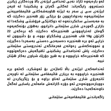
له‌و باره‌یه‌وه‌ ئازاد نه‌بی ئه‌ندامی لیژنه‌ی باڵا ورده‌كاری زیاتری
خسته‌روو، رایگه‌یاند: له‌كاتی گه‌ران و پشكنیندا له‌ لایه‌ن
لیژنه‌ی سی ی سه‌ر به‌ لیژنه‌ هاوبه‌شه‌كانی قائیمقامییه‌تی
سلێمانییه‌وه‌ به‌دواداچوون بۆ برێكی زۆر هه‌نجیر ده‌كرێت كه‌
به‌ مه‌به‌ستی ساغكردنه‌وه‌ له‌ دوكانێكی فرۆشتنی وشكه‌دا له‌
بازاری گه‌وره‌ی شاری سلێمانی دانرابوو، به‌هۆی بۆنه‌كه‌یه‌وه‌
گومان له‌خراپبوونی هه‌نجیره‌كه‌ ده‌كرێت كه‌ بره‌كه‌ی 22
كارتۆن و18 قاب هه‌نجیری وشككراو بووه‌، و بۆ دڵنیبوون له‌
خراپی ئه‌و بره‌ هه‌نجیره‌ ده‌سبه‌جی ده‌ستی به‌سه‌ردا ده‌گیرێت
و نموونه‌كه‌شی ره‌وانه‌ی فه‌رمانگه‌ی ته‌ندروستی سلێمانی
ده‌كرێت، پاش ئه‌نجامدانی پشكنینی تاقیگه‌یش ده‌ركه‌وتووه‌
كه‌ هه‌نجیره‌كه‌ خراپبووه‌ و به‌ هیچ جۆرێك شیاوی به‌كار هێنان
نییه‌.
ئه‌ندامه‌كه‌ی لیژنه‌ی باڵا ئاماژه‌ی بۆ ئه‌وشكرد، كه‌ئه‌و بره‌
هه‌نجیره‌ خراپبووه‌ به‌ بریاری قائیمقامی سلێمانی له‌ ناوچه‌ی
تانجه‌رۆی شاری سلێمانی له‌ناو براوه‌ و بۆ رێگریكردن له‌
دووباره‌بوونه‌وه‌ی ئه‌و جۆره‌ كارانه‌ش مامه‌ڵه‌ی یاسایی له‌گه‌ڵ
خاوه‌نه‌كه‌یدا ده‌كرێت.
راگه‌یاندنی قائیمقامیه‌تی سلێمانی