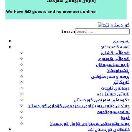
ژمارەی میوانانی سەرخەت
We have 962 guests and no members online
Search
پەیوەندی
بابەتە گشتییەکان
هەواڵی گشتی
هەواڵی هونەری
پارتە سیاسییەکان
ڕێکخراوەکان
پرسە و سەرەخۆشی
کاریکاتێر
دیمانەی تایبەت
بابەتی هەڵبژاردە
حکومەتی هەرێمی کوردستان
چەندین وێنەی نەبینراوی سەردەمی کۆماری کوردستان
لە فەیسبووکەوە
ڤیدۆ
چەند وێنەیەکی نەبینراوی کۆمار کوردستان
کتێبخانەی کوردستان نێت