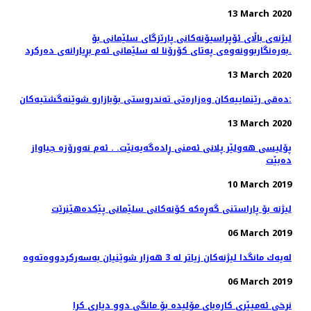
13 March 2020
لیژنەی باڵای ئۆپراسیۆنەكانی پارێزگای سلێمانی بۆ
بەرەنگاربوونەوەی پەتای كۆرۆنا لە سلێمانی ئەم بڕیارانەی دەرکرد.
13 March 2020
دەقی رێنماییەكان وەزارەتی تەندروستی بۆبازارو شوێنەگشتیەکان:
13 March 2020
پۆلیسی هەولێر پلانی ئەمنی ڕادەگەیەنێت. . ئەم نەورۆزە جیاواز
دەبێت
10 March 2019
لیژنە بۆ پاراستنی گەڕەكە كۆنەكانی سلێمانی پێكدەهێنرێت
06 March 2019
06 March 2019
نرخی ئه‌مپێری كاره‌بای مۆلیده‌ بۆ مانگی دوو دیاری كرا