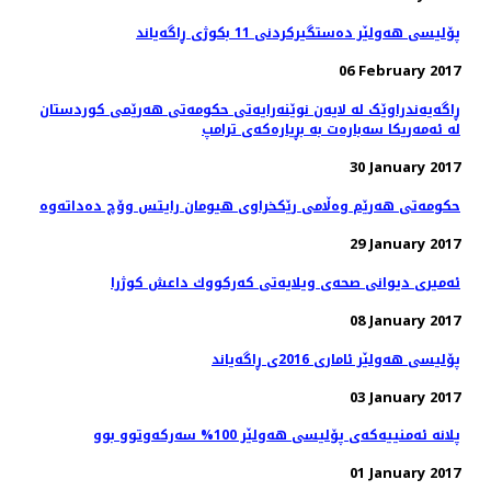
پۆلیسی هەولێر دەستگیركردنی 11 بكوژی ڕاگەیاند
06 February 2017
ڕاگەیەندراوێک لە لایەن نوێنەرایەتی حکومەتی هەرێمی کوردستان
لە ئەمەریکا سەبارەت بە بڕیارەکەی ترامپ
30 January 2017
29 January 2017
ئەمیری دیوانی صحەی ویلایەتی كه‌ركووك داعش کوژرا
08 January 2017
پۆلیسی هەولێر ئاماری 2016ی ڕاگەیاند
03 January 2017
پلانە ئەمنییەكەی پۆلیسی هەولێر 100% سەركەوتوو بوو
01 January 2017