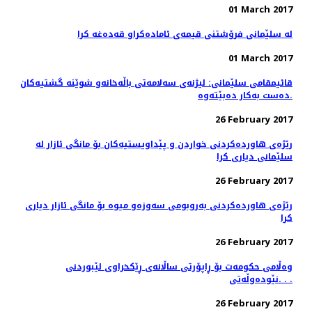
01 March 2017
له‌ سلێمانی فرۆشتنی قیمه‌ی ئاماده‌كراو قه‌ده‌غه‌ كرا
01 March 2017
قائیمقامی سلێمانی: لیژنه‌ی سه‌لامه‌تی باڵه‌خانه‌و شوێنه‌ گشتیه‌كان
ده‌ست به‌كار ده‌بێته‌وه‌.
26 February 2017
رێژه‌ی هاورده‌كردنی خواردن و پێداویستیه‌كان بۆ مانگی ئازار له‌
سلێمانی دیاری كرا
26 February 2017
رێژه‌ی هاورده‌كردنی به‌روبومی سه‌وزه‌و میوه‌ بۆ مانگی ئازار دیاری
كرا
26 February 2017
وەڵامی حکومەت بۆ ڕاپۆرتی ساڵانەی ڕێکخراوى لێبوردنى
نێودەوڵەتى. . .
26 February 2017