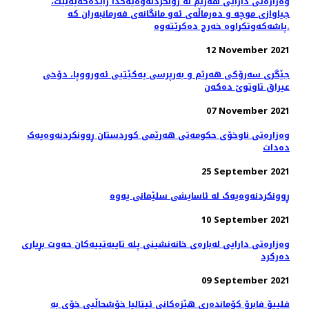
وەزارەتی دارایی هەرێم لە رونکردنەوەیەکدا رایدەگەیەنێت،
جیاوازی موچە و دەرماڵەی ئەو مانگانەی فەرمانبەران کە
پاشەکەوتکراوە خەرج دەکرێتەوە.
12 November 2021
جێگری سەرۆکی هەرێم و بەرپرسی یەکێتیی ئەورووپا، دۆخى
عيراق تاوتوێ ده‌كه‌ن
07 November 2021
وەزارەتی ناوخۆی حکومەتی هەرێمی کوردستان ڕوونکردنەوەیەک
دەدات
25 September 2021
ڕوونکردنەوەیەک لە ئاسایشی سلێمانی یەوە
10 September 2021
وەزارەتی دارایی لەبارەی خانەنشینی پلە تایبەتییەکان حەوت بڕیاری
دەرکرد
09 September 2021
فلیپۆ فابرۆ کۆماندەری هێزەکانی ئیتالیا خۆشحاڵیی خۆی بە