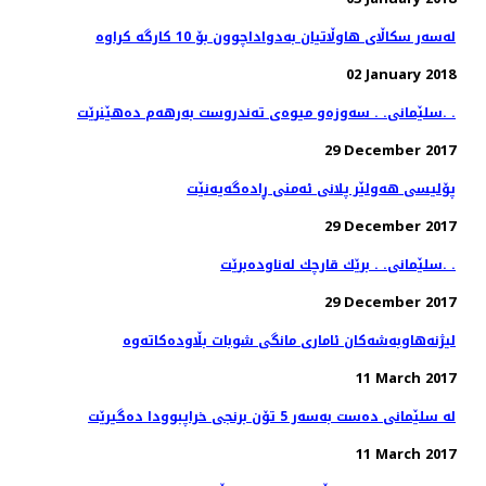
02 January 2018
سلێمانی. . سه‌وزه‌و میوه‌ی ته‌ندروست به‌رهه‌م ده‌هێنرێت. .
29 December 2017
پۆلیسی هەولێر پلانی ئەمنی ڕادەگەیەنێت
29 December 2017
سلێمانی. . برێك قارچك له‌ناوده‌برێت. .
29 December 2017
11 March 2017
له‌ سلێمانی ده‌ست به‌سه‌ر 5 تۆن برنجی خراپبوودا ده‌گیرێت
11 March 2017