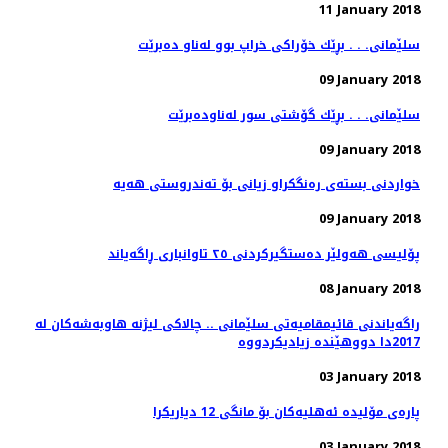
11 January 2018
سلێمانی. . . بڕێك خۆراكی خراپ بوو له‌ناو ده‌برێت
09 January 2018
سلێمانی. . . بڕێك گۆشتی سور له‌ناوده‌برێت
09 January 2018
09 January 2018
پۆلیسی هەولێر دەستگیركردنی ٢٥ تاوانباری ڕاگەیاند
08 January 2018
راگه‌یاندنی قائیمقامیه‌تی سلێمانی .. چالاكی لیژنه‌ هاوبه‌شه‌كان له‌
03 January 2018
پاره‌ی مۆلیده‌ ئه‌هلیه‌كان بۆ مانگی 12 دیاریكرا
03 January 2018