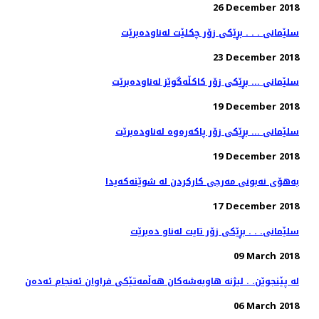
26 December 2018
سلێمانی . . . بڕێكی زۆر چكلێت له‌ناوده‌برێت
23 December 2018
سلێمانی ... بڕێكی زۆر كاكڵه‌گوێز له‌ناوده‌برێت
19 December 2018
سلێمانی ... بڕێكی زۆر پاكه‌ره‌وه‌ له‌ناوده‌برێت
19 December 2018
به‌هۆی نه‌بونی مه‌رجی كاركردن له‌ شوێنه‌كه‌یدا
17 December 2018
سلێمانی. . . بڕێكی زۆر تایت له‌ناو ده‌برێت
09 March 2018
له‌ پێنجوێن. . لیژنه‌ هاوبه‌شه‌كان هه‌ڵمه‌تێكی فراوان ئه‌نجام ئه‌ده‌ن
06 March 2018