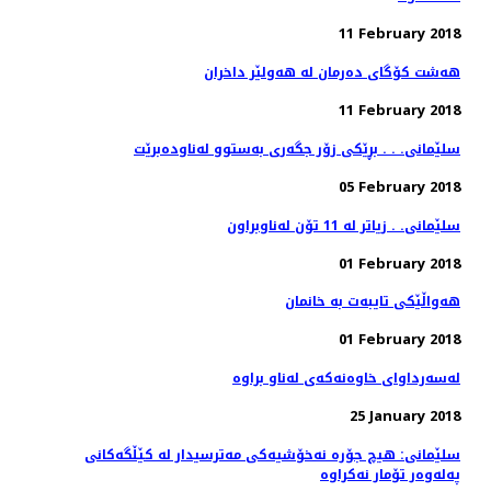
11 February 2018
هەشت كۆگای دەرمان لە هەولێر داخران
11 February 2018
سلێمانی. . . بڕێكی زۆر جگه‌ری به‌ستوو له‌ناوده‌برێت
05 February 2018
سلێمانی. . زیاتر له‌ 11 تۆن له‌ناوبراون
01 February 2018
هه‌واڵێكی تایبه‌ت به‌ خانمان
01 February 2018
25 January 2018
سلێمانی: هیچ جۆره‌ نه‌خۆشیه‌كی مه‌ترسیدار له‌ كێڵگه‌كانی