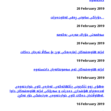
20 February 2019
جۆرێكی سابونی ڕه‌قی له‌ناوده‌برێت. .
20 February 2019
20 February 2019
لیژنه‌ هاوبه‌شه‌كان ژماره‌یه‌كی نوێ بۆ سكاڵا ته‌رخان ده‌كات
19 February 2019
16 February 2019
به‌هۆی زوو تێكچونی پێكهاته‌كه‌ی، لەبارەی ئاوی خواردنەوەی
له‌ده‌به‌نراو هۆشداری دەدرێت و سه‌رۆكی لیژنه هاوبه‌شه‌كان داوا
له‌هاوڵاتیان ده‌كات ئاوی خواردنه‌وه‌ی به‌رتیشكی خۆر نه‌كڕن.
16 February 2019