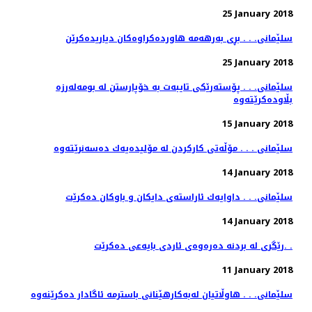
25 January 2018
سلێمانی. . . بڕی به‌رهه‌مه‌ هاورده‌كراوه‌كان دیاریده‌كرێن
25 January 2018
سلێمانی. . . پۆسته‌رێكی تایبه‌ت به‌ خۆپارستن له‌ بومه‌له‌رزه‌
15 January 2018
سلێمانی . . . مۆڵەتی كاركردن لە مۆلیدەیەك دەسەنرێتەوە
14 January 2018
سلێمانی. . . داوایه‌ك ئاراسته‌ی دایكان و باوكان ده‌كرێت
14 January 2018
رێگری له‌ بردنه‌ ده‌ره‌وه‌ی ئاردی بایه‌عی ده‌كرێت. .
11 January 2018