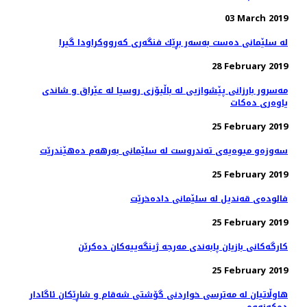
03 March 2019
له‌ سلێمانی ده‌ست به‌سه‌ر بڕێك فنگه‌ری كه‌رووكراودا گیرا
28 February 2019
مه‌سرور بارزانی پێشوازیی لە باڵیۆزی روسیا لە عێراق و شاندی
یاوه‌ری ده‌كات
25 February 2019
سه‌وزه‌و میوه‌یه‌ی ته‌ندروست له‌ سلێمانی به‌رهه‌م ده‌هێندرێت
25 February 2019
فالوده‌ی قه‌ندیل له‌ سلێمانی داده‌خرێت
25 February 2019
كارگه‌كانی بازیان پابه‌ندی مه‌رجه‌ ژینگه‌ییه‌كان ده‌كرێن
25 February 2019
هاوڵاتیان له‌ مەترسی خواردنی گۆشتی شەقام و شاڕێكان ئاگادار