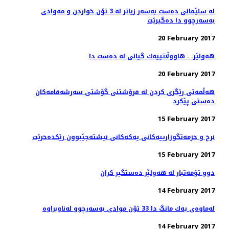
له‌ سلێمانی ده‌ست به‌سه‌ر زیاتر له‌ 3 تۆن خواردن و مه‌وادی
به‌سه‌رچوو دا ده‌گیرێت
20 February 2017
هەولێر. . هاووڵاتییەك گیانی لە دەست دا
20 February 2017
هه‌ڵمه‌تی رێگری كردن له‌ فرۆشتنی گۆشتی سه‌رشه‌قامه‌كان
ده‌ستی پێكرد
15 February 2017
نرخ و خزمه‌تگوزارییه‌كانی یه‌كه‌كانی نیشته‌جێبوون رێكده‌خرێت
15 February 2017
دوو تۆمەتبار لە هەولێر دەستگیر كران
14 February 2017
14 February 2017