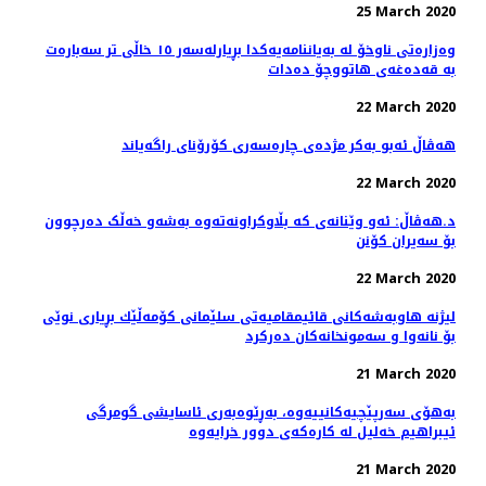
25 March 2020
وەزارەتی ناوخۆ لە بەیاننامەیەکدا بڕیارلەسەر ١٥ خاڵی تر سەبارەت
بە قەدەغەی هاتووچۆ دەدات
22 March 2020
هه‌ڤاڵ ئه‌بو به‌كر مژده‌ی چاره‌سه‌ری کۆرۆنای راگه‌یاند
22 March 2020
د.هەڤاڵ: ئەو وێنانەی کە بڵاوکراونەتەوە بەشەو خەڵک دەرچوون
بۆ سەیران کۆنن
22 March 2020
لیژنه‌ هاوبه‌شه‌كانی قائیمقامیه‌تی سلێمانی كۆمه‌ڵێك بڕیاری نوێی
بۆ نانه‌وا و سه‌مونخانه‌كان ده‌ركرد
21 March 2020
بەهۆی سەرپێچیەکانییەوە، بەڕێوەبەری ئاسایشی گومرگی
ئیبراهیم خەلیل لە کارەکەی دوور خرایەوە
21 March 2020