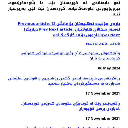
ئه‌و بابه‌تانه‌ی له‌ کوردستان نێت دا بڵاوده‌کرێنه‌وه‌،
بیروبۆچوونی خاوه‌نه‌کانیانه‌، کوردستان نێت لێی به‌رپرسیار
نییه‌.
Previous article: پاره‌ی مۆلیده‌ ئه‌هلیه‌كان بۆ مانگی 12
Next article: له‌سه‌ر سكاڵای هاوڵاتیان
Prev
دیاریكرا
Next
به‌دواداچوون بۆ 10 كارگه‌ كراوه‌
بابەتی زیاتری نووسەر
وێنه‌هه‌واڵی سه‌ردانی "نێچیرڤان بارزانی" سەرۆکی هەرێمی
کوردستان بۆ تاران
06 May 2024
رونکردنەوەی بەڕێوەبەرایەتی گشتی رۆشنبیری و هونەری سلێمانی
سەبارەت بە دەستگیرکردنی بەختیار سەعید
17 November 2021
ڕاگەیەێندراوێک لە گوتەبێژی حکومەتی ھەرێمی کوردستان،
لەبارەی پرسی کۆچبەران.
17 November 2021