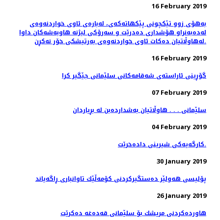
16 February 2019
به‌هۆی زوو تێكچونی پێكهاته‌كه‌ی، لەبارەی ئاوی خواردنەوەی
له‌ده‌به‌نراو هۆشداری دەدرێت و سه‌رۆكی لیژنه هاوبه‌شه‌كان داوا
له‌هاوڵاتیان ده‌كات ئاوی خواردنه‌وه‌ی به‌رتیشكی خۆر نه‌كڕن.
16 February 2019
گۆڕینی ئاراسته‌ی شه‌قامه‌كانی سلێمانی جێگیر كرا
07 February 2019
سلێمانی . . . هاوڵاتیان به‌شدارده‌بن له‌ بڕیاردان
04 February 2019
کارگەیەکی شیرینی دادەخرێت.
30 January 2019
پۆلیسی هەولێر دەستگیركردنی كۆمەڵێك تاوانباری ڕاگەیاند
26 January 2019
هاوردەكردنی مریشك بۆ سلێمانی قەدەغە دەكرێت