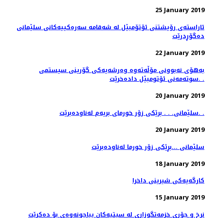
25 January 2019
ئاراسته‌ی رۆیشتنی ئۆتۆمبێل له‌ شه‌قامه‌ سه‌ره‌كییه‌كانی سلێمانی
ده‌گۆڕدرێت
22 January 2019
به‌هۆی نه‌بوونی مۆڵه‌ته‌وه‌ وه‌رشه‌یه‌كی گۆرینی سیستمی
سوته‌مه‌نی ئۆتومبێل داده‌خرێت. .
20 January 2019
سلێمانی. . . برێكی زۆر خورمای بریه‌م له‌ناوده‌برێت. .
20 January 2019
سلێمانی ...بڕێكی زۆر خورما له‌ناوده‌برێت
18 January 2019
كارگه‌یه‌كی شیرینی داخرا
15 January 2019