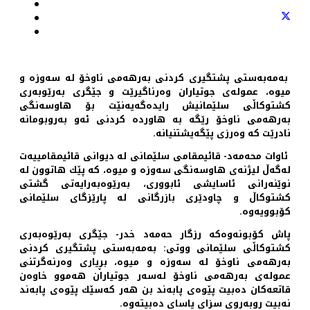
بەمەبەستی پشتگیری كردنی بەرهەمی ناوخۆ لە سەوزە و
میوە، عمولەی جوتیاران وەرناگیرێت و جێگری بەرێوبەری
كشتوكاڵی سلێمانیش رایدەگەیەنێت بۆ هاوسەنگی
بەرهەمی ناوخۆ رێگە بە هاوردە كردنی ئەو بەروبومانە
نادرێت كە وەرزی پێگەیشتنیانە.
ئاوات محەمەد- قائیمقامی سلێمانی لە دیوانی قائیمقامییەت
لەگەڵ لیژنەی هاوسەنگی سەوزە و میوە، كە پێك هاتوون لە
نوێنەرانی ئاسایشی ئابووری، بەرێوەبەرایەتی گشتی
كشتوكاڵ و چاودێری بازرگانی لە پارێزگای سلێمانی
كۆبوویەوە.
پاش كۆبونەوەكە رزگار حەمەد خدر- جێگری بەرێوەبەری
كشتوكاڵی سلێمانی ووتی: بەمەبەستی پشتگیری كردنی
بەرهەمی ناوخۆ لە سەوزە و میوە، بڕیاری وەرنەگرتنی
عمولەی بەرهەمی ناوخۆ لەسەر جوتیاران هەموو خاوەن
قاتعەكان دەبیت پێوەی پابەند بن هەر كەسێك پێوەی پابەند
نەبیت روبەروی سزای یاسای دەبیتەوە.