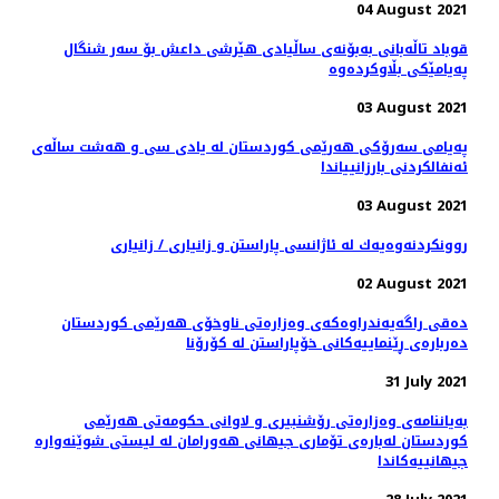
04 August 2021
قوباد تاڵەبانی بەبۆنەی ساڵیادی هێرشی داعش بۆ سەر شنگال
پەیامێکی بڵاوکردەوە
03 August 2021
پەیامی سەرۆکی هەرێمی کوردستان له‌ يادى سى و هه‌شت ساڵه‌ى
ئه‌نفالكردنى بارزانيياندا
03 August 2021
روونكردنه‌وه‌یه‌ك له‌ ئاژانسی پاراستن و زانیاری / زانیاری
02 August 2021
دەقی راگەیەندراوەکەی وەزارەتی ناوخۆی هەرێمی کوردستان
دەربارەی ڕێنماییەکانی خۆپاراستن لە کۆرۆنا
31 July 2021
بەیاننامەی وەزارەتی رۆشنبیری و لاوانی حکومەتی هەرێمی
کوردستان لەبارەی تۆماری جیهانی هەورامان لە لیستی شوێنەوارە
جیهانییەکاندا