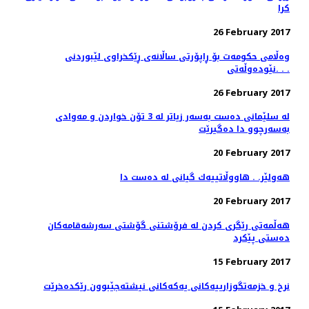
كرا
26 February 2017
وەڵامی حکومەت بۆ ڕاپۆرتی ساڵانەی ڕێکخراوى لێبوردنى
نێودەوڵەتى. . .
26 February 2017
له‌ سلێمانی ده‌ست به‌سه‌ر زیاتر له‌ 3 تۆن خواردن و مه‌وادی
به‌سه‌رچوو دا ده‌گیرێت
20 February 2017
هەولێر. . هاووڵاتییەك گیانی لە دەست دا
20 February 2017
هه‌ڵمه‌تی رێگری كردن له‌ فرۆشتنی گۆشتی سه‌رشه‌قامه‌كان
ده‌ستی پێكرد
15 February 2017
نرخ و خزمه‌تگوزارییه‌كانی یه‌كه‌كانی نیشته‌جێبوون رێكده‌خرێت