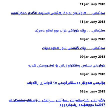
11 January 2018
11 January 2018
سلێمانی. . . بڕێك خۆراكی خراپ بوو له‌ناو ده‌برێت
09 January 2018
سلێمانی. . . بڕێك گۆشتی سور له‌ناوده‌برێت
09 January 2018
09 January 2018
پۆلیسی هەولێر دەستگیركردنی ٢٥ تاوانباری ڕاگەیاند
08 January 2018
راگه‌یاندنی قائیمقامیه‌تی سلێمانی .. چالاكی لیژنه‌ هاوبه‌شه‌كان له‌