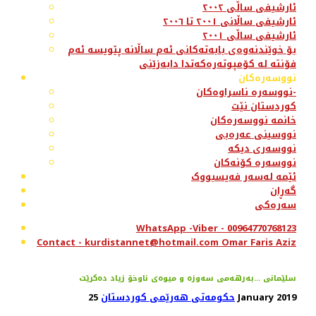
ئارشیفی ساڵی ٢٠٠٢
ئارشیفی ساڵانی ٢٠٠١ تا ٢٠٠٦
ئارشیفی ساڵی ٢٠٠١
بۆ خوێندنەوەی بابەتەکانی ئەم ساڵانە پێویسە ئەم
فۆنتە لە کۆمپوتەرەکەتدا دابەزێنی
نووسەرەکان
نووسەرە ناسراوەکان-
کوردستان نێت
خانمە نووسەرەکان
نووسینی عەرەبی
نووسەری دیکە
نووسەرە کۆنەکان
ئێمە لەسەر فەیسبووک
گەڕان
سەرەکی
WhatsApp -Viber - 00964770768123
Contact - kurdistannet@hotmail.com Omar Faris Aziz
سلێمانی ...بەرهەمی سەوزە و میوەی ناوخۆ زیاد دەكرێت
25 January 2019
حکومەتی هەرێمی کوردستان