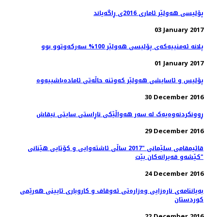
پۆلیسی هەولێر ئاماری 2016ی ڕاگەیاند
03 January 2017
پلانە ئەمنییەكەی پۆلیسی هەولێر 100% سەركەوتوو بوو
01 January 2017
پۆلیس و ئاسایشی هەولێر كەوتنە حاڵەتی ئامادەباشییەوە
30 December 2016
ڕوونکردنەوەیەک لە سەر هەواڵێکی ناڕاستی سایتی نیقاش
29 December 2016
قائیمقامی سلێمانی "2017 ساڵی ئاشته‌وایی و كۆتایی هێنانی
كێشه‌و قه‌یرانه‌كان بێت"
24 December 2016
بەیاننامەی نارەزایی وەزارەتی ئەوقاف و كاروباری ئایینی هەرێمی
كوردستان
22 December 2016