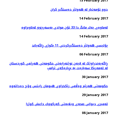
15 February 2017
دوو تۆمەتبار لە هەولێر دەستگیر كران
14 February 2017
14 February 2017
پۆلیسی هەولێر دەستگیركردنی 11 بكوژی ڕاگەیاند
06 February 2017
ڕاگەیەندراوێک لە لایەن نوێنەرایەتی حکومەتی هەرێمی کوردستان
لە ئەمەریکا سەبارەت بە بڕیارەکەی ترامپ
30 January 2017
29 January 2017
ئەمیری دیوانی صحەی ویلایەتی كه‌ركووك داعش کوژرا
08 January 2017