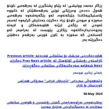
رزگار حەمەد ووتیشی: لە پێناو پشتگیری لە بەرهەمی ناوخۆ
هەوڵ دەدەن وەرزێكی نوێی بەرهەمهێنان لە خانووە
پلاستیكییەكاندا جێبكەنەوە، لەو رێگەیەشەوە بەرهەمی
سەوزە و میوەی ناوخۆ زیاد دەكرێت.جەختیش كرایەوە لەسەر
ئەوەی لە رێگەی لیژنە هاوبەشەكان و لایەنە
پەیوەندیدارەكانەوە رێكاری پێویست لە بەرامبەر ئەو
كەسانەی كە سەوزە بە ئاوی قورس بەرهەم دەهێنن
دەگیرێتە بەر.
Previous article: هاوردەكردنی مریشك بۆ سلێمانی قەدەغە
Next article: ئاراسته‌ی رۆیشتنی ئۆتۆمبێل له‌
Prev
دەكرێت
Next
شه‌قامه‌ سه‌ره‌كییه‌كانی سلێمانی ده‌گۆڕدرێت
بابەتی زیاتری نووسەر
وێنه‌هه‌واڵی سه‌ردانی "نێچیرڤان بارزانی" سەرۆکی هەرێمی
کوردستان بۆ تاران
06 May 2024
رونکردنەوەی بەڕێوەبەرایەتی گشتی رۆشنبیری و هونەری سلێمانی
سەبارەت بە دەستگیرکردنی بەختیار سەعید