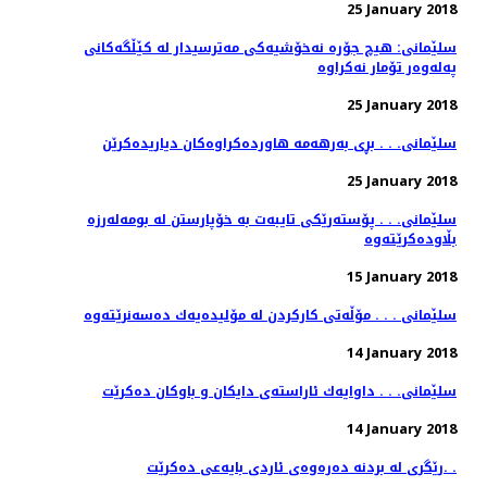
25 January 2018
سلێمانی: هیچ جۆره‌ نه‌خۆشیه‌كی مه‌ترسیدار له‌ كێڵگه‌كانی
25 January 2018
سلێمانی. . . بڕی به‌رهه‌مه‌ هاورده‌كراوه‌كان دیاریده‌كرێن
25 January 2018
سلێمانی. . . پۆسته‌رێكی تایبه‌ت به‌ خۆپارستن له‌ بومه‌له‌رزه‌
15 January 2018
سلێمانی . . . مۆڵەتی كاركردن لە مۆلیدەیەك دەسەنرێتەوە
14 January 2018
سلێمانی. . . داوایه‌ك ئاراسته‌ی دایكان و باوكان ده‌كرێت
14 January 2018
رێگری له‌ بردنه‌ ده‌ره‌وه‌ی ئاردی بایه‌عی ده‌كرێت. .