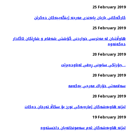
25 February 2019
كارگه‌كانی بازیان پابه‌ندی مه‌رجه‌ ژینگه‌ییه‌كان ده‌كرێن
25 February 2019
هاوڵاتیان له‌ مەترسی خواردنی گۆشتی شەقام و شاڕێكان ئاگادار
20 February 2019
جۆرێكی سابونی ڕه‌قی له‌ناوده‌برێت. .
20 February 2019
20 February 2019
لیژنه‌ هاوبه‌شه‌كان ژماره‌یه‌كی نوێ بۆ سكاڵا ته‌رخان ده‌كات
19 February 2019