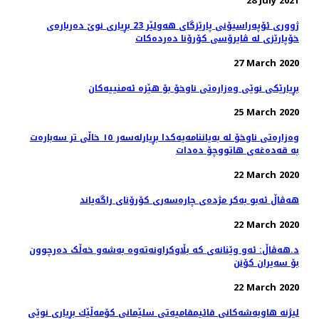
28 July 2021
ژووری ئۆپەراسیۆنی پارێزگای هەولێر 23 بڕیاری نوێ‌ دەربارەی
خۆپارێزی لە ڤایرۆسی كۆرۆنا دەردەكات
27 March 2020
بڕیارێكی نوێی وەزارەتی ناوخۆ بۆ هێزە ئەمنییەكان
25 March 2020
وەزارەتی ناوخۆ لە بەیاننامەیەکدا بڕیارلەسەر ١٥ خاڵی تر سەبارەت
بە قەدەغەی هاتووچۆ دەدات
22 March 2020
هه‌ڤاڵ ئه‌بو به‌كر مژده‌ی چاره‌سه‌ری کۆرۆنای راگه‌یاند
22 March 2020
د.هەڤاڵ: ئەو وێنانەی کە بڵاوکراونەتەوە بەشەو خەڵک دەرچوون
بۆ سەیران کۆنن
22 March 2020
لیژنه‌ هاوبه‌شه‌كانی قائیمقامیه‌تی سلێمانی كۆمه‌ڵێك بڕیاری نوێی