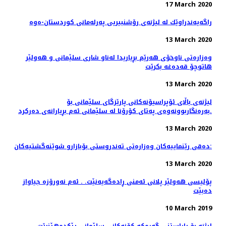
17 March 2020
راگه‌یه‌ندراوێك لە لیژنەی رۆشنبیریی پەرلەمانی كوردستان-ەوە
13 March 2020
وەزارەتی ناوخۆی هەرێم بڕیاریدا لەناو شاری سلێمانی و هەولێر
هاتوچۆ قەدەغە بکرێت
13 March 2020
لیژنەی باڵای ئۆپراسیۆنەكانی پارێزگای سلێمانی بۆ
بەرەنگاربوونەوەی پەتای كۆرۆنا لە سلێمانی ئەم بڕیارانەی دەرکرد.
13 March 2020
دەقی رێنماییەكان وەزارەتی تەندروستی بۆبازارو شوێنەگشتیەکان:
13 March 2020
پۆلیسی هەولێر پلانی ئەمنی ڕادەگەیەنێت. . ئەم نەورۆزە جیاواز
دەبێت
10 March 2019
لیژنە بۆ پاراستنی گەڕەكە كۆنەكانی سلێمانی پێكدەهێنرێت