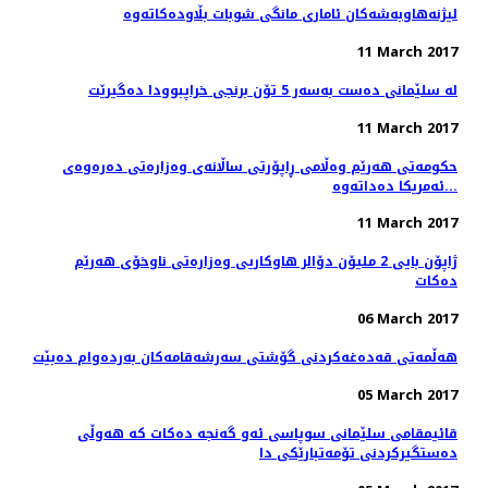
11 March 2017
له‌ سلێمانی ده‌ست به‌سه‌ر 5 تۆن برنجی خراپبوودا ده‌گیرێت
11 March 2017
حکومەتی هەرێم وەڵامی ڕاپۆرتی ساڵانەی وەزارەتی دەرەوەی
ئەمریکا دەداتەوە...
11 March 2017
ژاپۆن بایی 2 ملیۆن دۆالر هاوكاریی وەزارەتی ناوخۆی هەرێم
دەكات
06 March 2017
هه‌ڵمه‌تی قه‌ده‌غه‌كردنی گۆشتی سه‌رشه‌قامه‌كان به‌رده‌وام ده‌بێت
05 March 2017
قائیمقامی سلێمانی سوپاسی ئه‌و گه‌نجه‌ ده‌كات كه‌ هه‌وڵی
ده‌ستگیركردنی تۆمه‌تبارێكی دا