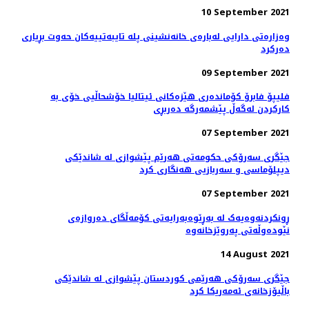
10 September 2021
وەزارەتی دارایی لەبارەی خانەنشینی پلە تایبەتییەکان حەوت بڕیاری
دەرکرد
09 September 2021
فلیپۆ فابرۆ کۆماندەری هێزەکانی ئیتالیا خۆشحاڵیی خۆی بە
كاركردن لەگەڵ پێشمەرگە دەربڕی
07 September 2021
جێگری سەرۆکی حکومەتی هەرێم پێشوازی لە شاندێکی
دیپلۆماسی و سەربازیی هەنگاری کرد
07 September 2021
ڕونکردنەوەیەک لە بەڕێوەبەرایەتی کۆمەڵگای دەروازەی
نێودەوڵەتی پەروێزخانەوە
14 August 2021
جێگری سەرۆکی هەرێمی کوردستان پێشوازی لە شاندێکی
باڵیۆزخانه‌ی ئه‌مه‌ریکا کرد