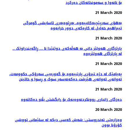
بۆ نانه‌وا و سه‌مونخانه‌كان ده‌ركرد
21 March 2020
بەهۆی سەرپێچیەکانییەوە، بەڕێوەبەری ئاسایشی گومرگی
ئیبراهیم خەلیل لە کارەکەی دوور خرایەوە
21 March 2020
.. پارێزگاری هەولێر دانی بە هەڵەکەی دوێنێدا نا ... ڕاگەیندراوێک
لە پارێزگای هەولێرەوە
21 March 2020
پەیامێک لە دژە تیرۆری پارتییەوە بۆ گەورەیی سەرۆکی حکوومەت،
ئەوانەی ئەوانەی هێرشت دەکەنەسەر سوک و ڕسوا و خائینن
21 March 2020
دەزگای زانیاری روونکردنەوەیەک بۆ رایگشتی بڵاو دەکاتەوە
20 March 2020
وەزارەتی تەندروستی: شەش كەسی دیكە لە سلێمانی تووشی
كۆرۆنا بوون