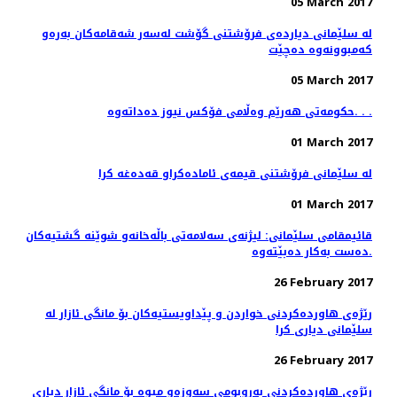
05 March 2017
له‌ سلێمانی دیارده‌ی فرۆشتنی گۆشت له‌سه‌ر شه‌قامه‌كان به‌ره‌و
كه‌مبوونه‌وه‌ ده‌چێت
05 March 2017
حکومەتی هەرێم وەڵامی فۆکس نیوز دەداتەوە. . .
01 March 2017
له‌ سلێمانی فرۆشتنی قیمه‌ی ئاماده‌كراو قه‌ده‌غه‌ كرا
01 March 2017
قائیمقامی سلێمانی: لیژنه‌ی سه‌لامه‌تی باڵه‌خانه‌و شوێنه‌ گشتیه‌كان
ده‌ست به‌كار ده‌بێته‌وه‌.
26 February 2017
رێژه‌ی هاورده‌كردنی خواردن و پێداویستیه‌كان بۆ مانگی ئازار له‌
سلێمانی دیاری كرا
26 February 2017
رێژه‌ی هاورده‌كردنی به‌روبومی سه‌وزه‌و میوه‌ بۆ مانگی ئازار دیاری