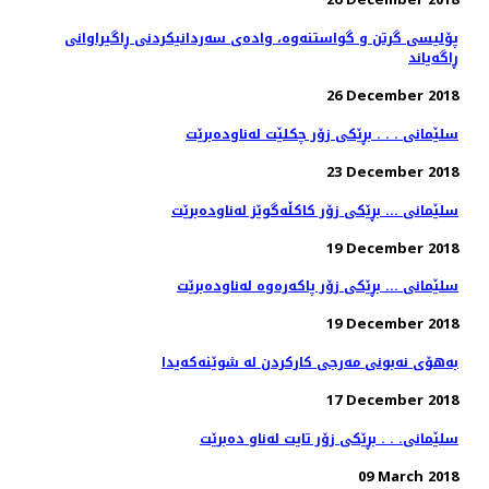
پۆلیسی گرتن و گواستنەوە، وادەی سەردانیكردنی ڕاگیراوانی
ڕاگەیاند
26 December 2018
سلێمانی . . . بڕێكی زۆر چكلێت له‌ناوده‌برێت
23 December 2018
سلێمانی ... بڕێكی زۆر كاكڵه‌گوێز له‌ناوده‌برێت
19 December 2018
سلێمانی ... بڕێكی زۆر پاكه‌ره‌وه‌ له‌ناوده‌برێت
19 December 2018
به‌هۆی نه‌بونی مه‌رجی كاركردن له‌ شوێنه‌كه‌یدا
17 December 2018
سلێمانی. . . بڕێكی زۆر تایت له‌ناو ده‌برێت
09 March 2018