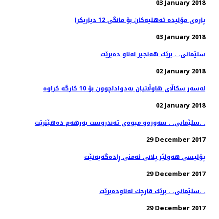
03 January 2018
پاره‌ی مۆلیده‌ ئه‌هلیه‌كان بۆ مانگی 12 دیاریكرا
03 January 2018
سلێمانی. . برێك هه‌نجیر له‌ناو ده‌برێت
02 January 2018
02 January 2018
سلێمانی. . سه‌وزه‌و میوه‌ی ته‌ندروست به‌رهه‌م ده‌هێنرێت. .
29 December 2017
پۆلیسی هەولێر پلانی ئەمنی ڕادەگەیەنێت
29 December 2017
سلێمانی. . برێك قارچك له‌ناوده‌برێت. .
29 December 2017