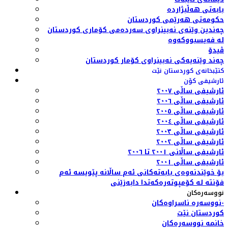
بابەتی هەڵبژاردە
حکومەتی هەرێمی کوردستان
چەندین وێنەی نەبینراوی سەردەمی کۆماری کوردستان
لە فەیسبووکەوە
ڤیدۆ
چەند وێنەیەکی نەبینراوی کۆمار کوردستان
کتێبخانەی کوردستان نێت
ئارشیفی کۆن
ئارشیفی ساڵی ٢٠٠٧
ئارشیفی ساڵی ٢٠٠٦
ئارشیفی ساڵی ٢٠٠٥
ئارشیفی ساڵی ٢٠٠٤
ئارشیفی ساڵی ٢٠٠٣
ئارشیفی ساڵی ٢٠٠٢
ئارشیفی ساڵانی ٢٠٠١ تا ٢٠٠٦
ئارشیفی ساڵی ٢٠٠١
بۆ خوێندنەوەی بابەتەکانی ئەم ساڵانە پێویسە ئەم
فۆنتە لە کۆمپوتەرەکەتدا دابەزێنی
نووسەرەکان
نووسەرە ناسراوەکان-
کوردستان نێت
خانمە نووسەرەکان