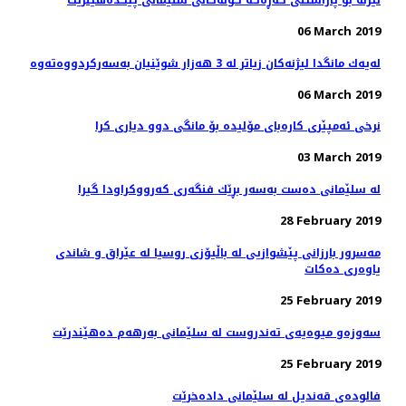
06 March 2019
06 March 2019
نرخی ئه‌مپێری كاره‌بای مۆلیده‌ بۆ مانگی دوو دیاری كرا
03 March 2019
له‌ سلێمانی ده‌ست به‌سه‌ر بڕێك فنگه‌ری كه‌رووكراودا گیرا
28 February 2019
مه‌سرور بارزانی پێشوازیی لە باڵیۆزی روسیا لە عێراق و شاندی
یاوه‌ری ده‌كات
25 February 2019
سه‌وزه‌و میوه‌یه‌ی ته‌ندروست له‌ سلێمانی به‌رهه‌م ده‌هێندرێت
25 February 2019
فالوده‌ی قه‌ندیل له‌ سلێمانی داده‌خرێت