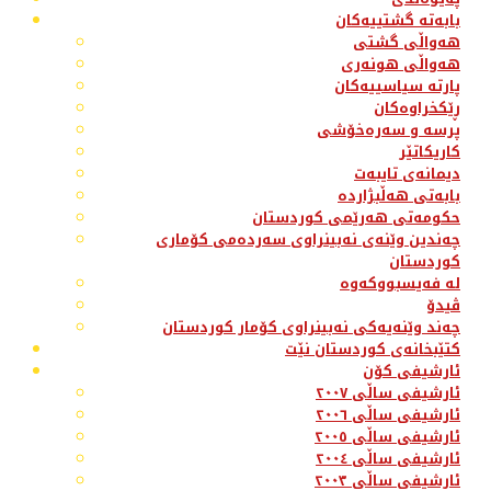
بابەتە گشتییەکان
هەواڵی گشتی
هەواڵی هونەری
پارتە سیاسییەکان
ڕێکخراوەکان
پرسە و سەرەخۆشی
کاریکاتێر
دیمانەی تایبەت
بابەتی هەڵبژاردە
حکومەتی هەرێمی کوردستان
چەندین وێنەی نەبینراوی سەردەمی کۆماری
کوردستان
لە فەیسبووکەوە
ڤیدۆ
چەند وێنەیەکی نەبینراوی کۆمار کوردستان
کتێبخانەی کوردستان نێت
ئارشیفی کۆن
ئارشیفی ساڵی ٢٠٠٧
ئارشیفی ساڵی ٢٠٠٦
ئارشیفی ساڵی ٢٠٠٥
ئارشیفی ساڵی ٢٠٠٤
ئارشیفی ساڵی ٢٠٠٣