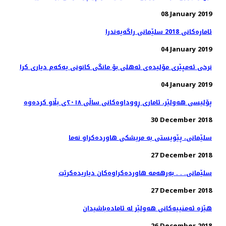
08 January 2019
ئاماره‌كانی 2018 سلێمانی راگه‌یه‌ندرا
04 January 2019
نرخی ئەمپێری مۆلیدەی ئەهلی بۆ مانگی كانونی یەكەم دیاری كرا
04 January 2019
پۆلیسی هەولێر، ئاماری ڕووداوەكانی ساڵی ٢٠١٨ی بڵاو كردەوە
30 December 2018
27 December 2018
سلێمانی. . . به‌رهه‌مه‌ هاورده‌كراوه‌كان دیاریده‌كرێت
27 December 2018
هێزە ئەمنییەكانی هەولێر لە ئامادەباشیدان
26 December 2018