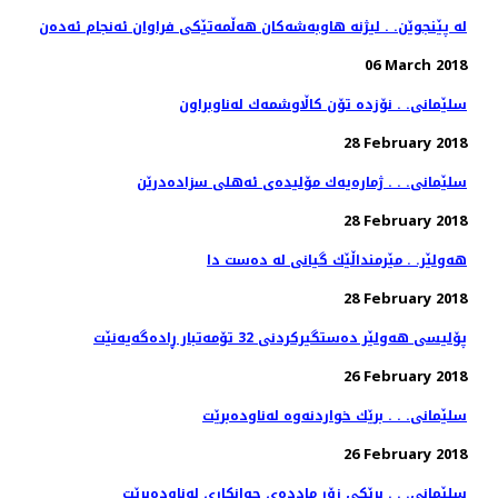
له‌ پێنجوێن. . لیژنه‌ هاوبه‌شه‌كان هه‌ڵمه‌تێكی فراوان ئه‌نجام ئه‌ده‌ن
06 March 2018
سلێمانی. . نۆزده‌ تۆن كاڵاوشمه‌ك له‌ناوبراون
28 February 2018
سلێمانی. . . ژماره‌یه‌ك مۆلیده‌ی ئه‌هلی سزاده‌درێن
28 February 2018
هەولێر. . مێرمنداڵێك گیانی لە دەست دا
28 February 2018
پۆلیسی هەولێر دەستگیركردنی 32 تۆمەتبار ڕادەگەیەنێت
26 February 2018
سلێمانی. . . برێك خواردنه‌وه‌ له‌ناوده‌برێت
26 February 2018
سلێمانی. . . بڕێكی زۆر مادده‌ی جوانكاری له‌ناوده‌برێت