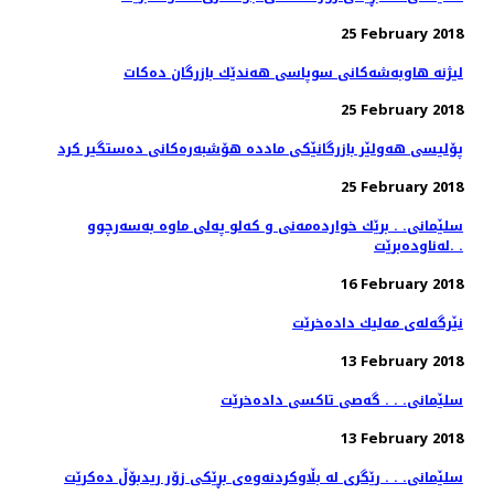
25 February 2018
لیژنه‌ هاوبه‌شه‌كانی سوپاسی هه‌ندێك بازرگان ده‌كات
25 February 2018
پۆلیسی هەولێر بازرگانێكی ماددە هۆشبەرەكانی دەستگیر كرد
25 February 2018
سلێمانی. . برێك خوارده‌مه‌نی و كه‌لو په‌لی ماوه‌ به‌سه‌رچوو
له‌ناوده‌برێت. .
16 February 2018
نێرگه‌له‌ی مه‌لیك داده‌خرێت
13 February 2018
سلێمانی. . . گه‌صی تاكسی داده‌خرێت
13 February 2018
سلێمانی. . . رێگری له‌ بڵاوكردنه‌وه‌ی بڕێكی زۆر ریدبۆڵ ده‌كرێت