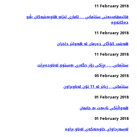
11 February 2018
قائیمقامییه‌تی سلێمانی . . ئاماری لیژنه‌ هاوبه‌شه‌كان بڵاو
11 February 2018
هەشت كۆگای دەرمان لە هەولێر داخران
11 February 2018
سلێمانی. . . بڕێكی زۆر جگه‌ری به‌ستوو له‌ناوده‌برێت
05 February 2018
سلێمانی. . زیاتر له‌ 11 تۆن له‌ناوبراون
01 February 2018
هه‌واڵێكی تایبه‌ت به‌ خانمان
01 February 2018