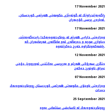
17 November 2021
ڕاگەیەێندراوێک لە گوتەبێژی حکومەتی ھەرێمی کوردستان،
لەبارەی پرسی کۆچبەران.
17 November 2021
وەزارەتی دارایی هەرێم لە رونکردنەوەیەکدا رایدەگەیەنێت،
جیاوازی موچە و دەرماڵەی ئەو مانگانەی فەرمانبەران کە
پاشەکەوتکراوە خەرج دەکرێتەوە.
12 November 2021
جێگری سەرۆکی هەرێم و بەرپرسی یەکێتیی ئەورووپا، دۆخى
عيراق تاوتوێ ده‌كه‌ن
07 November 2021
وەزارەتی ناوخۆی حکومەتی هەرێمی کوردستان ڕوونکردنەوەیەک
دەدات
25 September 2021
ڕوونکردنەوەیەک لە ئاسایشی سلێمانی یەوە