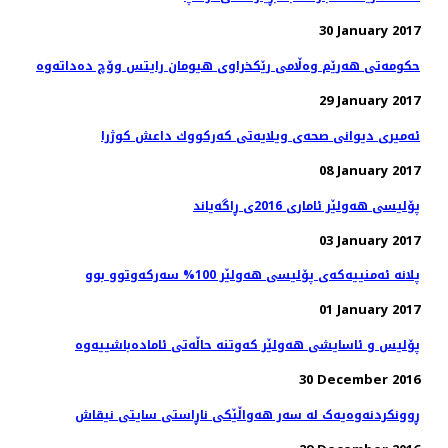
30 January 2017
29 January 2017
ئەمیری دیوانی صحەی ویلایەتی كه‌ركووك داعش کوژرا
08 January 2017
پۆلیسی هەولێر ئاماری 2016ی ڕاگەیاند
03 January 2017
پلانە ئەمنییەكەی پۆلیسی هەولێر 100% سەركەوتوو بوو
01 January 2017
پۆلیس و ئاسایشی هەولێر كەوتنە حاڵەتی ئامادەباشییەوە
30 December 2016
ڕوونکردنەوەیەک لە سەر هەواڵێکی ناڕاستی سایتی نیقاش