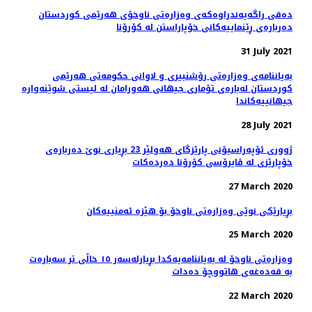
دەقی راگەیەندراوەکەی وەزارەتی ناوخۆی هەرێمی کوردستان
دەربارەی ڕێنماییەکانی خۆپاراستن لە کۆرۆنا
31 July 2021
بەیاننامەی وەزارەتی رۆشنبیری و لاوانی حکومەتی هەرێمی
کوردستان لەبارەی تۆماری جیهانی هەورامان لە لیستی شوێنەوارە
جیهانییەکاندا
28 July 2021
ژووری ئۆپەراسیۆنی پارێزگای هەولێر 23 بڕیاری نوێ‌ دەربارەی
خۆپارێزی لە ڤایرۆسی كۆرۆنا دەردەكات
27 March 2020
بڕیارێكی نوێی وەزارەتی ناوخۆ بۆ هێزە ئەمنییەكان
25 March 2020
وەزارەتی ناوخۆ لە بەیاننامەیەکدا بڕیارلەسەر ١٥ خاڵی تر سەبارەت
بە قەدەغەی هاتووچۆ دەدات
22 March 2020