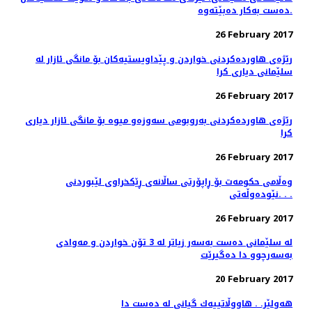
ده‌ست به‌كار ده‌بێته‌وه‌.
26 February 2017
رێژه‌ی هاورده‌كردنی خواردن و پێداویستیه‌كان بۆ مانگی ئازار له‌
سلێمانی دیاری كرا
26 February 2017
رێژه‌ی هاورده‌كردنی به‌روبومی سه‌وزه‌و میوه‌ بۆ مانگی ئازار دیاری
كرا
26 February 2017
وەڵامی حکومەت بۆ ڕاپۆرتی ساڵانەی ڕێکخراوى لێبوردنى
نێودەوڵەتى. . .
26 February 2017
له‌ سلێمانی ده‌ست به‌سه‌ر زیاتر له‌ 3 تۆن خواردن و مه‌وادی
به‌سه‌رچوو دا ده‌گیرێت
20 February 2017
هەولێر. . هاووڵاتییەك گیانی لە دەست دا