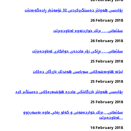
پۆلیسی هەولێر دەستگیركردنی 32 تۆمەتبار ڕادەگەیەنێت
26 February 2018
سلێمانی. . . برێك خواردنه‌وه‌ له‌ناوده‌برێت
26 February 2018
سلێمانی. . . بڕێكی زۆر مادده‌ی جوانكاری له‌ناوده‌برێت
25 February 2018
لیژنه‌ هاوبه‌شه‌كانی سوپاسی هه‌ندێك بازرگان ده‌كات
25 February 2018
پۆلیسی هەولێر بازرگانێكی ماددە هۆشبەرەكانی دەستگیر كرد
25 February 2018
سلێمانی. . برێك خوارده‌مه‌نی و كه‌لو په‌لی ماوه‌ به‌سه‌رچوو
له‌ناوده‌برێت. .
16 February 2018