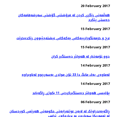
20 February 2017
هه‌ڵمه‌تی رێگری كردن له‌ فرۆشتنی گۆشتی سه‌رشه‌قامه‌كان
ده‌ستی پێكرد
15 February 2017
نرخ و خزمه‌تگوزارییه‌كانی یه‌كه‌كانی نیشته‌جێبوون رێكده‌خرێت
15 February 2017
دوو تۆمەتبار لە هەولێر دەستگیر كران
14 February 2017
14 February 2017
پۆلیسی هەولێر دەستگیركردنی 11 بكوژی ڕاگەیاند
06 February 2017
ڕاگەیەندراوێک لە لایەن نوێنەرایەتی حکومەتی هەرێمی کوردستان
لە ئەمەریکا سەبارەت بە بڕیارەکەی ترامپ