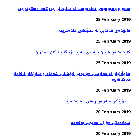
سه‌وزه‌و میوه‌یه‌ی ته‌ندروست له‌ سلێمانی به‌رهه‌م ده‌هێندرێت
25 February 2019
فالوده‌ی قه‌ندیل له‌ سلێمانی داده‌خرێت
25 February 2019
كارگه‌كانی بازیان پابه‌ندی مه‌رجه‌ ژینگه‌ییه‌كان ده‌كرێن
25 February 2019
هاوڵاتیان له‌ مەترسی خواردنی گۆشتی شەقام و شاڕێكان ئاگادار
20 February 2019
جۆرێكی سابونی ڕه‌قی له‌ناوده‌برێت. .
20 February 2019
20 February 2019