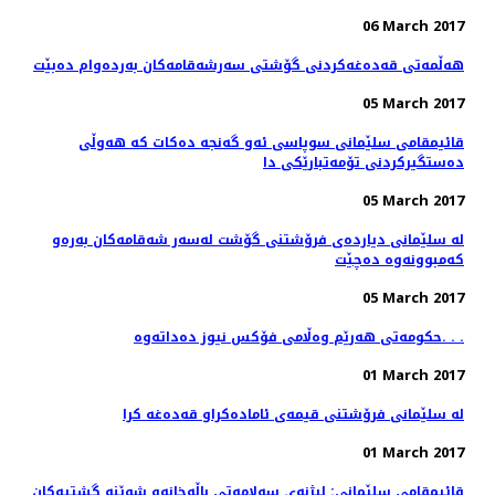
06 March 2017
هه‌ڵمه‌تی قه‌ده‌غه‌كردنی گۆشتی سه‌رشه‌قامه‌كان به‌رده‌وام ده‌بێت
05 March 2017
قائیمقامی سلێمانی سوپاسی ئه‌و گه‌نجه‌ ده‌كات كه‌ هه‌وڵی
ده‌ستگیركردنی تۆمه‌تبارێكی دا
05 March 2017
له‌ سلێمانی دیارده‌ی فرۆشتنی گۆشت له‌سه‌ر شه‌قامه‌كان به‌ره‌و
كه‌مبوونه‌وه‌ ده‌چێت
05 March 2017
حکومەتی هەرێم وەڵامی فۆکس نیوز دەداتەوە. . .
01 March 2017
له‌ سلێمانی فرۆشتنی قیمه‌ی ئاماده‌كراو قه‌ده‌غه‌ كرا
01 March 2017
قائیمقامی سلێمانی: لیژنه‌ی سه‌لامه‌تی باڵه‌خانه‌و شوێنه‌ گشتیه‌كان