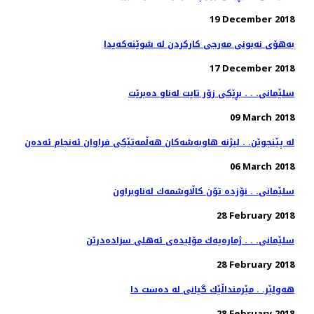
19 December 2018
به‌هۆی نه‌بونی مه‌رجی كاركردن له‌ شوێنه‌كه‌یدا
17 December 2018
سلێمانی. . . بڕێكی زۆر تایت له‌ناو ده‌برێت
09 March 2018
له‌ پێنجوێن. . لیژنه‌ هاوبه‌شه‌كان هه‌ڵمه‌تێكی فراوان ئه‌نجام ئه‌ده‌ن
06 March 2018
سلێمانی. . نۆزده‌ تۆن كاڵاوشمه‌ك له‌ناوبراون
28 February 2018
سلێمانی. . . ژماره‌یه‌ك مۆلیده‌ی ئه‌هلی سزاده‌درێن
28 February 2018
هەولێر. . مێرمنداڵێك گیانی لە دەست دا
28 February 2018