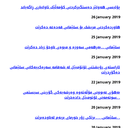
پۆلیسی هەولێر دەستگیركردنی كۆمەڵێك تاوانباری ڕاگەیاند
26 January 2019
هاوردەكردنی مریشك بۆ سلێمانی قەدەغە دەكرێت
25 January 2019
سلێمانی ...بەرهەمی سەوزە و میوەی ناوخۆ زیاد دەكرێت
25 January 2019
ئاراسته‌ی رۆیشتنی ئۆتۆمبێل له‌ شه‌قامه‌ سه‌ره‌كییه‌كانی سلێمانی
ده‌گۆڕدرێت
22 January 2019
به‌هۆی نه‌بوونی مۆڵه‌ته‌وه‌ وه‌رشه‌یه‌كی گۆرینی سیستمی
سوته‌مه‌نی ئۆتومبێل داده‌خرێت. .
20 January 2019
سلێمانی. . . برێكی زۆر خورمای بریه‌م له‌ناوده‌برێت. .
20 January 2019