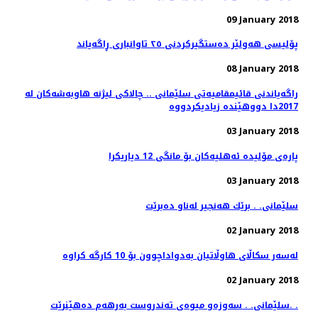
09 January 2018
پۆلیسی هەولێر دەستگیركردنی ٢٥ تاوانباری ڕاگەیاند
08 January 2018
راگه‌یاندنی قائیمقامیه‌تی سلێمانی .. چالاكی لیژنه‌ هاوبه‌شه‌كان له‌
03 January 2018
پاره‌ی مۆلیده‌ ئه‌هلیه‌كان بۆ مانگی 12 دیاریكرا
03 January 2018
سلێمانی. . برێك هه‌نجیر له‌ناو ده‌برێت
02 January 2018
02 January 2018
سلێمانی. . سه‌وزه‌و میوه‌ی ته‌ندروست به‌رهه‌م ده‌هێنرێت. .