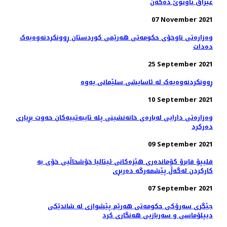
عيراق تاوتوێ ده‌كه‌ن
07 November 2021
وەزارەتی ناوخۆی حکومەتی هەرێمی کوردستان ڕوونکردنەوەیەک
دەدات
25 September 2021
ڕوونکردنەوەیەک لە ئاسایشی سلێمانی یەوە
10 September 2021
وەزارەتی دارایی لەبارەی خانەنشینی پلە تایبەتییەکان حەوت بڕیاری
دەرکرد
09 September 2021
فلیپۆ فابرۆ کۆماندەری هێزەکانی ئیتالیا خۆشحاڵیی خۆی بە
كاركردن لەگەڵ پێشمەرگە دەربڕی
07 September 2021
جێگری سەرۆکی حکومەتی هەرێم پێشوازی لە شاندێکی
دیپلۆماسی و سەربازیی هەنگاری کرد