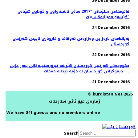
29 December 2016
قائیمقامی سلێمانی "2017 ساڵی ئاشته‌وایی و كۆتایی هێنانی
كێشه‌و قه‌یرانه‌كان بێت"
24 December 2016
بەیاننامەی نارەزایی وەزارەتی ئەوقاف و كاروباری ئایینی هەرێمی
كوردستان
22 December 2016
حكوومه‌تى هه‌رێمى كوردستان هێرشە تیرۆرستییه‌کانی سەر حزبی
دیموکراتی کوردستان لە کۆیە ئیدانە دەكات. . .
21 December 2016
© kurdistan Net 2026
ژمارەی میوانانی سەرخەت
We have 841 guests and no members online
Search