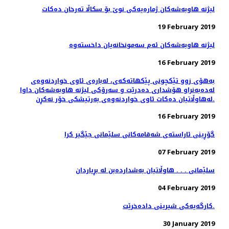
لیژنه‌ هاوبه‌شه‌كان ژماره‌یه‌كی نوێ بۆ سكاڵا ته‌رخان ده‌كات
19 February 2019
16 February 2019
به‌هۆی زوو تێكچونی پێكهاته‌كه‌ی، لەبارەی ئاوی خواردنەوەی
له‌ده‌به‌نراو هۆشداری دەدرێت و سه‌رۆكی لیژنه هاوبه‌شه‌كان داوا
له‌هاوڵاتیان ده‌كات ئاوی خواردنه‌وه‌ی به‌رتیشكی خۆر نه‌كڕن.
16 February 2019
گۆڕینی ئاراسته‌ی شه‌قامه‌كانی سلێمانی جێگیر كرا
07 February 2019
سلێمانی . . . هاوڵاتیان به‌شدارده‌بن له‌ بڕیاردان
04 February 2019
کارگەیەکی شیرینی دادەخرێت.
30 January 2019