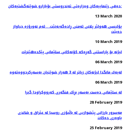
دەقی رێنماییەكان وەزارەتی تەندروستی بۆبازارو شوێنەگشتیەکان:
13 March 2020
پۆلیسی هەولێر پلانی ئەمنی ڕادەگەیەنێت. . ئەم نەورۆزە جیاواز
دەبێت
10 March 2019
لیژنە بۆ پاراستنی گەڕەكە كۆنەكانی سلێمانی پێكدەهێنرێت
06 March 2019
06 March 2019
له‌ سلێمانی ده‌ست به‌سه‌ر بڕێك فنگه‌ری كه‌رووكراودا گیرا
28 February 2019
مه‌سرور بارزانی پێشوازیی لە باڵیۆزی روسیا لە عێراق و شاندی
یاوه‌ری ده‌كات
25 February 2019