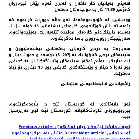
هه‌ینی به‌یانیان كار ناكه‌ن و له‌بری ئه‌وه‌ پێش نیوه‌روان
كاتژمێر 11:30 كار به‌ مۆلیده‌كان ده‌كه‌ن.
ووتیشی: له‌ كۆبونه‌وه‌كه‌دا، ئه‌و خاڵه‌ دووپات كرایه‌وه‌ كه‌
پێویسته‌ پاش كوژانه‌وه‌ی كاره‌بای نیشتمانی 15 خوله‌ك زیاتر
به‌سه‌ر دابینكردنی كاره‌بای مۆلیده‌ تێنه‌په‌رێت، به‌پێچه‌وانه‌وه‌،
سه‌رپێچیكار رووبه‌رووی یاسا ده‌كرێته‌وه‌.
سه‌باره‌ت به‌ نرخی كاره‌بای یه‌كه‌كانی نیشته‌جێبوون و
سیتیه‌كان نرخی كیلۆواتێك به‌ (207. 5) دوسه‌د و حه‌وت دینار و
نیو دیاریكرا، به‌ڵام ئه‌گه‌ر سیتیه‌كان وێستگه‌كانیان 11 كه‌یڤی
بوو ئه‌وا 5 دینار و وێستگه‌كه‌ی كه‌یڤی بوو 10 دیناری بۆ زیاد
ده‌كرێت.
راگه‌یاندنی قائیمقامیه‌تی سلێمانی
ئه‌و بابه‌تانه‌ی له‌ کوردستان نێت دا بڵاوده‌کرێنه‌وه‌،
بیروبۆچوونی خاوه‌نه‌کانیانه‌، کوردستان نێت لێی به‌رپرسیار
نییه‌.
Previous article: له‌یه‌ك مانگدا لیژنه‌كان زیاتر له‌ 3 هه‌زار
Next article: له‌ سلێمانی
Prev
شوێنیان به‌سه‌ركردووه‌ته‌وه‌