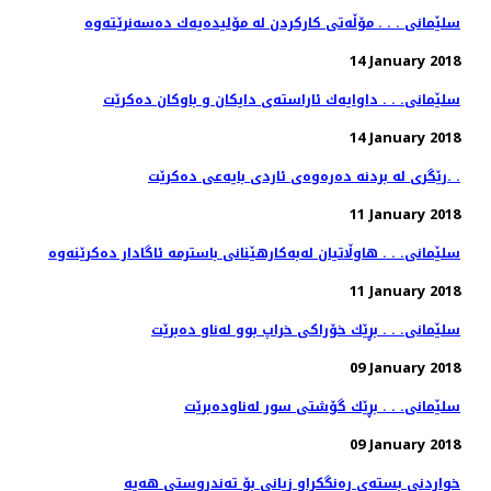
سلێمانی . . . مۆڵەتی كاركردن لە مۆلیدەیەك دەسەنرێتەوە
14 January 2018
سلێمانی. . . داوایه‌ك ئاراسته‌ی دایكان و باوكان ده‌كرێت
14 January 2018
رێگری له‌ بردنه‌ ده‌ره‌وه‌ی ئاردی بایه‌عی ده‌كرێت. .
11 January 2018
11 January 2018
سلێمانی. . . بڕێك خۆراكی خراپ بوو له‌ناو ده‌برێت
09 January 2018
سلێمانی. . . بڕێك گۆشتی سور له‌ناوده‌برێت
09 January 2018