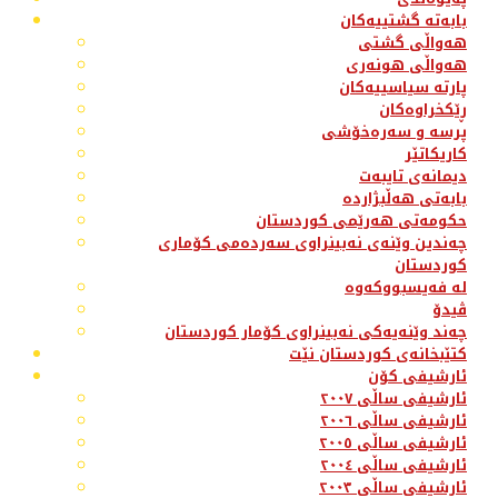
بابەتە گشتییەکان
هەواڵی گشتی
هەواڵی هونەری
پارتە سیاسییەکان
ڕێکخراوەکان
پرسە و سەرەخۆشی
کاریکاتێر
دیمانەی تایبەت
بابەتی هەڵبژاردە
حکومەتی هەرێمی کوردستان
چەندین وێنەی نەبینراوی سەردەمی کۆماری
کوردستان
لە فەیسبووکەوە
ڤیدۆ
چەند وێنەیەکی نەبینراوی کۆمار کوردستان
کتێبخانەی کوردستان نێت
ئارشیفی کۆن
ئارشیفی ساڵی ٢٠٠٧
ئارشیفی ساڵی ٢٠٠٦
ئارشیفی ساڵی ٢٠٠٥
ئارشیفی ساڵی ٢٠٠٤
ئارشیفی ساڵی ٢٠٠٣