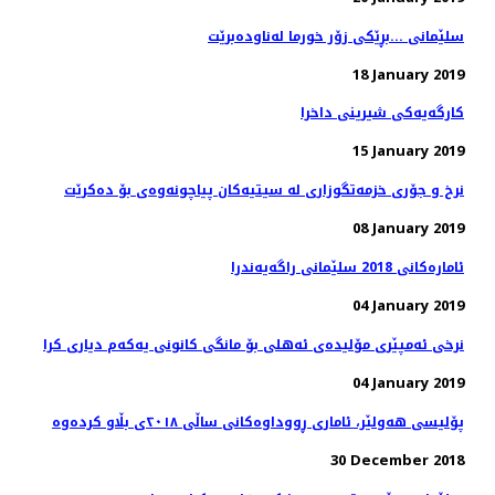
سلێمانی ...بڕێكی زۆر خورما له‌ناوده‌برێت
18 January 2019
كارگه‌یه‌كی شیرینی داخرا
15 January 2019
08 January 2019
ئاماره‌كانی 2018 سلێمانی راگه‌یه‌ندرا
04 January 2019
نرخی ئەمپێری مۆلیدەی ئەهلی بۆ مانگی كانونی یەكەم دیاری كرا
04 January 2019
پۆلیسی هەولێر، ئاماری ڕووداوەكانی ساڵی ٢٠١٨ی بڵاو كردەوە
30 December 2018