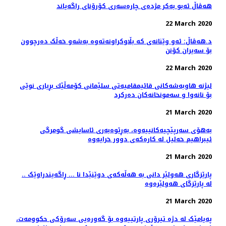
هه‌ڤاڵ ئه‌بو به‌كر مژده‌ی چاره‌سه‌ری کۆرۆنای راگه‌یاند
22 March 2020
د.هەڤاڵ: ئەو وێنانەی کە بڵاوکراونەتەوە بەشەو خەڵک دەرچوون
بۆ سەیران کۆنن
22 March 2020
لیژنه‌ هاوبه‌شه‌كانی قائیمقامیه‌تی سلێمانی كۆمه‌ڵێك بڕیاری نوێی
بۆ نانه‌وا و سه‌مونخانه‌كان ده‌ركرد
21 March 2020
بەهۆی سەرپێچیەکانییەوە، بەڕێوەبەری ئاسایشی گومرگی
ئیبراهیم خەلیل لە کارەکەی دوور خرایەوە
21 March 2020
.. پارێزگاری هەولێر دانی بە هەڵەکەی دوێنێدا نا ... ڕاگەیندراوێک
لە پارێزگای هەولێرەوە
21 March 2020
پەیامێک لە دژە تیرۆری پارتییەوە بۆ گەورەیی سەرۆکی حکوومەت،