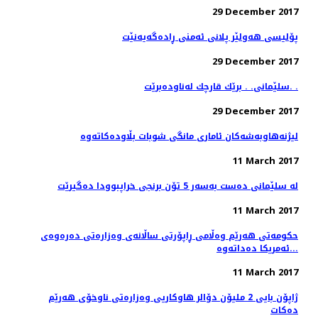
29 December 2017
پۆلیسی هەولێر پلانی ئەمنی ڕادەگەیەنێت
29 December 2017
سلێمانی. . برێك قارچك له‌ناوده‌برێت. .
29 December 2017
11 March 2017
له‌ سلێمانی ده‌ست به‌سه‌ر 5 تۆن برنجی خراپبوودا ده‌گیرێت
11 March 2017
حکومەتی هەرێم وەڵامی ڕاپۆرتی ساڵانەی وەزارەتی دەرەوەی
ئەمریکا دەداتەوە...
11 March 2017
ژاپۆن بایی 2 ملیۆن دۆالر هاوكاریی وەزارەتی ناوخۆی هەرێم
دەكات