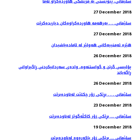
27 December 2018
سلێمانی. . . به‌رهه‌مه‌ هاورده‌كراوه‌كان دیاریده‌كرێت
27 December 2018
هێزە ئەمنییەكانی هەولێر لە ئامادەباشیدان
26 December 2018
پۆلیسی گرتن و گواستنەوە، وادەی سەردانیكردنی ڕاگیراوانی
ڕاگەیاند
26 December 2018
سلێمانی . . . بڕێكی زۆر چكلێت له‌ناوده‌برێت
23 December 2018
سلێمانی ... بڕێكی زۆر كاكڵه‌گوێز له‌ناوده‌برێت
19 December 2018
سلێمانی ... بڕێكی زۆر پاكه‌ره‌وه‌ له‌ناوده‌برێت