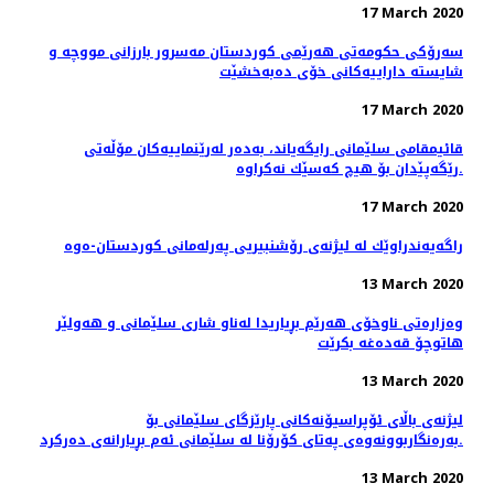
17 March 2020
سەرۆکی حکومەتی هەرێمی کوردستان مەسرور بارزانی مووچە و
شایستە داراییەکانی خۆی دەبەخشێت
17 March 2020
قائیمقامی سلێمانی رایگه‌یاند، به‌ده‌ر له‌رێنماییه‌كان مۆڵه‌تی
رێگه‌پێدان بۆ هیچ كه‌سێك نه‌كراوه‌.
17 March 2020
راگه‌یه‌ندراوێك لە لیژنەی رۆشنبیریی پەرلەمانی كوردستان-ەوە
13 March 2020
وەزارەتی ناوخۆی هەرێم بڕیاریدا لەناو شاری سلێمانی و هەولێر
هاتوچۆ قەدەغە بکرێت
13 March 2020
لیژنەی باڵای ئۆپراسیۆنەكانی پارێزگای سلێمانی بۆ
بەرەنگاربوونەوەی پەتای كۆرۆنا لە سلێمانی ئەم بڕیارانەی دەرکرد.
13 March 2020