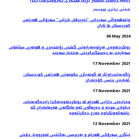
Next
ده‌ست به‌سه‌ر بڕێك فنگه‌ری كه‌رووكراودا گیرا
بابەتی زیاتری نووسەر
وێنه‌هه‌واڵی سه‌ردانی "نێچیرڤان بارزانی" سەرۆکی هەرێمی
کوردستان بۆ تاران
06 May 2024
رونکردنەوەی بەڕێوەبەرایەتی گشتی رۆشنبیری و هونەری سلێمانی
سەبارەت بە دەستگیرکردنی بەختیار سەعید
17 November 2021
ڕاگەیەێندراوێک لە گوتەبێژی حکومەتی ھەرێمی کوردستان،
لەبارەی پرسی کۆچبەران.
17 November 2021
وەزارەتی دارایی هەرێم لە رونکردنەوەیەکدا رایدەگەیەنێت،
جیاوازی موچە و دەرماڵەی ئەو مانگانەی فەرمانبەران کە
پاشەکەوتکراوە خەرج دەکرێتەوە.
12 November 2021
جێگری سەرۆکی هەرێم و بەرپرسی یەکێتیی ئەورووپا، دۆخى