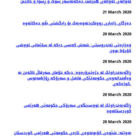
ئەوانەی ئەوانەی هێرشت دەکەنەسەر سوک و ڕسوا و خائینن
21 March 2020
دەزگای زانیاری روونکردنەوەیەک بۆ رایگشتی بڵاو دەکاتەوە
20 March 2020
وەزارەتی تەندروستی: شەش كەسی دیكە لە سلێمانی تووشی
كۆرۆنا بوون
20 March 2020
ڕاگەیەندراوێک لە دژەتیرۆرەوە: دیکە خۆمان سەرقاڵ ناکەین بە
وەڵامدانەوەی حکومەتێکی فاشل و سەرۆکە ڕۆژنامەنوس
کوژەکەی.
20 March 2020
ڕاگەیەندراوێک لە نووسینگەی سەرۆکی حکومەتی هەرێمی
کوردستانەوە
20 March 2020
بەوێنە: شێوەی کۆبونەوەی تازەی حکومەتی هەرێمی کوردستان