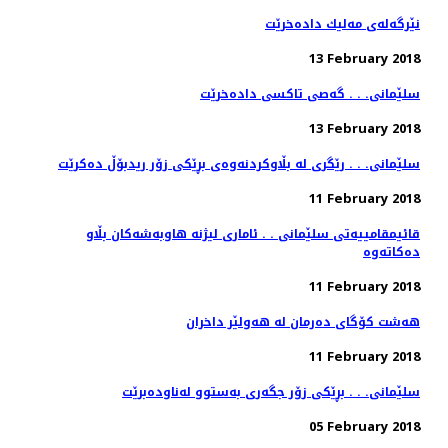
نێرگه‌له‌ی مه‌لیك داده‌خرێت
13 February 2018
سلێمانی. . . گه‌صی تاكسی داده‌خرێت
13 February 2018
سلێمانی. . . رێگری له‌ بڵاوكردنه‌وه‌ی بڕێكی زۆر ریدبۆڵ ده‌كرێت
11 February 2018
قائیمقامییه‌تی سلێمانی . . ئاماری لیژنه‌ هاوبه‌شه‌كان بڵاو
11 February 2018
هەشت كۆگای دەرمان لە هەولێر داخران
11 February 2018
سلێمانی. . . بڕێكی زۆر جگه‌ری به‌ستوو له‌ناوده‌برێت
05 February 2018