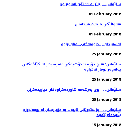
سلێمانی. . زیاتر له‌ 11 تۆن له‌ناوبراون
01 February 2018
هه‌واڵێكی تایبه‌ت به‌ خانمان
01 February 2018
25 January 2018
سلێمانی: هیچ جۆره‌ نه‌خۆشیه‌كی مه‌ترسیدار له‌ كێڵگه‌كانی
25 January 2018
سلێمانی. . . بڕی به‌رهه‌مه‌ هاورده‌كراوه‌كان دیاریده‌كرێن
25 January 2018
سلێمانی. . . پۆسته‌رێكی تایبه‌ت به‌ خۆپارستن له‌ بومه‌له‌رزه‌
15 January 2018