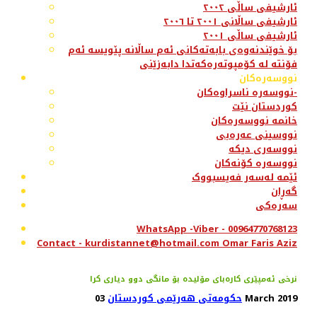
ئارشیفی ساڵی ٢٠٠٢
ئارشیفی ساڵانی ٢٠٠١ تا ٢٠٠٦
ئارشیفی ساڵی ٢٠٠١
بۆ خوێندنەوەی بابەتەکانی ئەم ساڵانە پێویسە ئەم
فۆنتە لە کۆمپوتەرەکەتدا دابەزێنی
نووسەرەکان
نووسەرە ناسراوەکان-
کوردستان نێت
خانمە نووسەرەکان
نووسینی عەرەبی
نووسەری دیکە
نووسەرە کۆنەکان
ئێمە لەسەر فەیسبووک
گەڕان
سەرەکی
WhatsApp -Viber - 00964770768123
Contact - kurdistannet@hotmail.com Omar Faris Aziz
نرخی ئه‌مپێری كاره‌بای مۆلیده‌ بۆ مانگی دوو دیاری كرا
03 March 2019
حکومەتی هەرێمی کوردستان