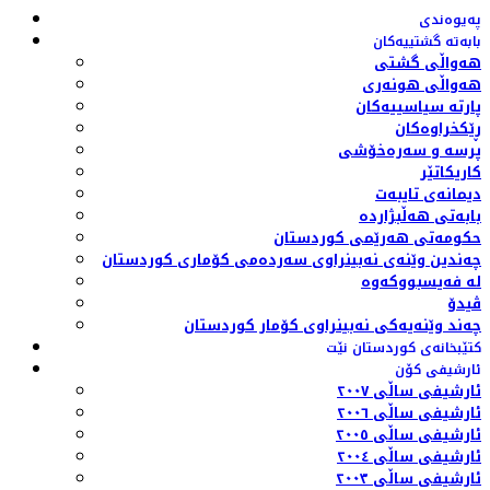
پەیوەندی
بابەتە گشتییەکان
هەواڵی گشتی
هەواڵی هونەری
پارتە سیاسییەکان
ڕێکخراوەکان
پرسە و سەرەخۆشی
کاریکاتێر
دیمانەی تایبەت
بابەتی هەڵبژاردە
حکومەتی هەرێمی کوردستان
چەندین وێنەی نەبینراوی سەردەمی کۆماری کوردستان
لە فەیسبووکەوە
ڤیدۆ
چەند وێنەیەکی نەبینراوی کۆمار کوردستان
کتێبخانەی کوردستان نێت
ئارشیفی کۆن
ئارشیفی ساڵی ٢٠٠٧
ئارشیفی ساڵی ٢٠٠٦
ئارشیفی ساڵی ٢٠٠٥
ئارشیفی ساڵی ٢٠٠٤
ئارشیفی ساڵی ٢٠٠٣