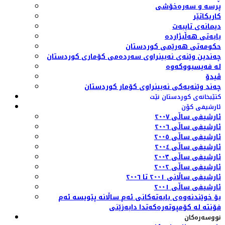
پرسە و سەرەخۆشی
کاریکاتێر
دیمانەی تایبەت
بابەتی هەڵبژاردە
حکومەتی هەرێمی کوردستان
چەندین وێنەی نەبینراوی سەردەمی کۆماری کوردستان
لە فەیسبووکەوە
ڤیدۆ
چەند وێنەیەکی نەبینراوی کۆمار کوردستان
کتێبخانەی کوردستان نێت
ئارشیفی کۆن
ئارشیفی ساڵی ٢٠٠٧
ئارشیفی ساڵی ٢٠٠٦
ئارشیفی ساڵی ٢٠٠٥
ئارشیفی ساڵی ٢٠٠٤
ئارشیفی ساڵی ٢٠٠٣
ئارشیفی ساڵی ٢٠٠٢
ئارشیفی ساڵانی ٢٠٠١ تا ٢٠٠٦
ئارشیفی ساڵی ٢٠٠١
بۆ خوێندنەوەی بابەتەکانی ئەم ساڵانە پێویسە ئەم
فۆنتە لە کۆمپوتەرەکەتدا دابەزێنی
نووسەرەکان