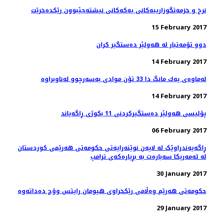
نرخ و خزمه‌تگوزارییه‌كانی یه‌كه‌كانی نیشته‌جێبوون رێكده‌خرێت
15 February 2017
دوو تۆمەتبار لە هەولێر دەستگیر كران
14 February 2017
14 February 2017
پۆلیسی هەولێر دەستگیركردنی 11 بكوژی ڕاگەیاند
06 February 2017
ڕاگەیەندراوێک لە لایەن نوێنەرایەتی حکومەتی هەرێمی کوردستان
لە ئەمەریکا سەبارەت بە بڕیارەکەی ترامپ
30 January 2017
29 January 2017