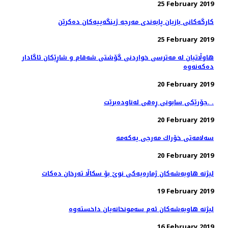
25 February 2019
كارگه‌كانی بازیان پابه‌ندی مه‌رجه‌ ژینگه‌ییه‌كان ده‌كرێن
25 February 2019
هاوڵاتیان له‌ مەترسی خواردنی گۆشتی شەقام و شاڕێكان ئاگادار
20 February 2019
جۆرێكی سابونی ڕه‌قی له‌ناوده‌برێت. .
20 February 2019
20 February 2019
لیژنه‌ هاوبه‌شه‌كان ژماره‌یه‌كی نوێ بۆ سكاڵا ته‌رخان ده‌كات
19 February 2019
16 February 2019