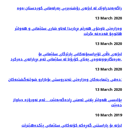
راگه‌یه‌ندراوێك لە لیژنەی رۆشنبیریی پەرلەمانی كوردستان-ەوە
13 March 2020
وەزارەتی ناوخۆی هەرێم بڕیاریدا لەناو شاری سلێمانی و هەولێر
هاتوچۆ قەدەغە بکرێت
13 March 2020
لیژنەی باڵای ئۆپراسیۆنەكانی پارێزگای سلێمانی بۆ
بەرەنگاربوونەوەی پەتای كۆرۆنا لە سلێمانی ئەم بڕیارانەی دەرکرد.
13 March 2020
دەقی رێنماییەكان وەزارەتی تەندروستی بۆبازارو شوێنەگشتیەکان:
13 March 2020
پۆلیسی هەولێر پلانی ئەمنی ڕادەگەیەنێت. . ئەم نەورۆزە جیاواز
دەبێت
10 March 2019
لیژنە بۆ پاراستنی گەڕەكە كۆنەكانی سلێمانی پێكدەهێنرێت