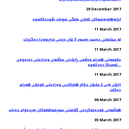
29 December 2017
11 March 2017
له‌ سلێمانی ده‌ست به‌سه‌ر 5 تۆن برنجی خراپبوودا ده‌گیرێت
11 March 2017
حکومەتی هەرێم وەڵامی ڕاپۆرتی ساڵانەی وەزارەتی دەرەوەی
ئەمریکا دەداتەوە...
11 March 2017
ژاپۆن بایی 2 ملیۆن دۆالر هاوكاریی وەزارەتی ناوخۆی هەرێم
دەكات
06 March 2017
هه‌ڵمه‌تی قه‌ده‌غه‌كردنی گۆشتی سه‌رشه‌قامه‌كان به‌رده‌وام ده‌بێت
05 March 2017