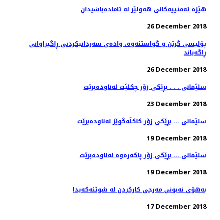
هێزە ئەمنییەكانی هەولێر لە ئامادەباشیدان
26 December 2018
پۆلیسی گرتن و گواستنەوە، وادەی سەردانیكردنی ڕاگیراوانی
ڕاگەیاند
26 December 2018
سلێمانی . . . بڕێكی زۆر چكلێت له‌ناوده‌برێت
23 December 2018
سلێمانی ... بڕێكی زۆر كاكڵه‌گوێز له‌ناوده‌برێت
19 December 2018
سلێمانی ... بڕێكی زۆر پاكه‌ره‌وه‌ له‌ناوده‌برێت
19 December 2018
به‌هۆی نه‌بونی مه‌رجی كاركردن له‌ شوێنه‌كه‌یدا
17 December 2018