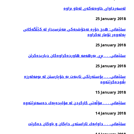
25 January 2018
سلێمانی: هیچ جۆره‌ نه‌خۆشیه‌كی مه‌ترسیدار له‌ كێڵگه‌كانی
25 January 2018
سلێمانی. . . بڕی به‌رهه‌مه‌ هاورده‌كراوه‌كان دیاریده‌كرێن
25 January 2018
سلێمانی. . . پۆسته‌رێكی تایبه‌ت به‌ خۆپارستن له‌ بومه‌له‌رزه‌
15 January 2018
سلێمانی . . . مۆڵەتی كاركردن لە مۆلیدەیەك دەسەنرێتەوە
14 January 2018
سلێمانی. . . داوایه‌ك ئاراسته‌ی دایكان و باوكان ده‌كرێت