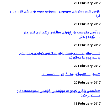
26 February 2017
رێژه‌ی هاورده‌كردنی به‌روبومی سه‌وزه‌و میوه‌ بۆ مانگی ئازار دیاری
كرا
26 February 2017
وەڵامی حکومەت بۆ ڕاپۆرتی ساڵانەی ڕێکخراوى لێبوردنى
نێودەوڵەتى. . .
26 February 2017
له‌ سلێمانی ده‌ست به‌سه‌ر زیاتر له‌ 3 تۆن خواردن و مه‌وادی
به‌سه‌رچوو دا ده‌گیرێت
20 February 2017
هەولێر. . هاووڵاتییەك گیانی لە دەست دا
20 February 2017
هه‌ڵمه‌تی رێگری كردن له‌ فرۆشتنی گۆشتی سه‌رشه‌قامه‌كان
ده‌ستی پێكرد
15 February 2017