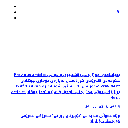
Previous article: بەیاننامەی وەزارەتی رۆشنبیری و لاوانی
حکومەتی هەرێمی کوردستان لەبارەی تۆماری جیهانی
Next
Prev
هەورامان لە لیستی شوێنەوارە جیهانییەکاندا
article: بڕیارێكی نوێی وەزارەتی ناوخۆ بۆ هێزە ئەمنییەكان
Next
بابەتی زیاتری نووسەر
وێنه‌هه‌واڵی سه‌ردانی "نێچیرڤان بارزانی" سەرۆکی هەرێمی
کوردستان بۆ تاران