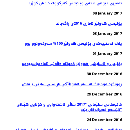
ئەمیری دیوانی صحەی ویلایەتی كه‌ركووك داعش کوژرا
08 January 2017
پۆلیسی هەولێر ئاماری 2016ی ڕاگەیاند
03 January 2017
پلانە ئەمنییەكەی پۆلیسی هەولێر 100% سەركەوتوو بوو
01 January 2017
پۆلیس و ئاسایشی هەولێر كەوتنە حاڵەتی ئامادەباشییەوە
30 December 2016
ڕوونکردنەوەیەک لە سەر هەواڵێکی ناڕاستی سایتی نیقاش
29 December 2016
قائیمقامی سلێمانی "2017 ساڵی ئاشته‌وایی و كۆتایی هێنانی
كێشه‌و قه‌یرانه‌كان بێت"
24 December 2016