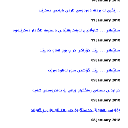
14 January 2018
رێگری له‌ بردنه‌ ده‌ره‌وه‌ی ئاردی بایه‌عی ده‌كرێت. .
11 January 2018
11 January 2018
سلێمانی. . . بڕێك خۆراكی خراپ بوو له‌ناو ده‌برێت
09 January 2018
سلێمانی. . . بڕێك گۆشتی سور له‌ناوده‌برێت
09 January 2018
09 January 2018
پۆلیسی هەولێر دەستگیركردنی ٢٥ تاوانباری ڕاگەیاند
08 January 2018