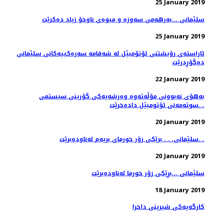
25 January 2019
سلێمانی ...بەرهەمی سەوزە و میوەی ناوخۆ زیاد دەكرێت
25 January 2019
ئاراسته‌ی رۆیشتنی ئۆتۆمبێل له‌ شه‌قامه‌ سه‌ره‌كییه‌كانی سلێمانی
ده‌گۆڕدرێت
22 January 2019
به‌هۆی نه‌بوونی مۆڵه‌ته‌وه‌ وه‌رشه‌یه‌كی گۆرینی سیستمی
سوته‌مه‌نی ئۆتومبێل داده‌خرێت. .
20 January 2019
سلێمانی. . . برێكی زۆر خورمای بریه‌م له‌ناوده‌برێت. .
20 January 2019
سلێمانی ...بڕێكی زۆر خورما له‌ناوده‌برێت
18 January 2019
كارگه‌یه‌كی شیرینی داخرا