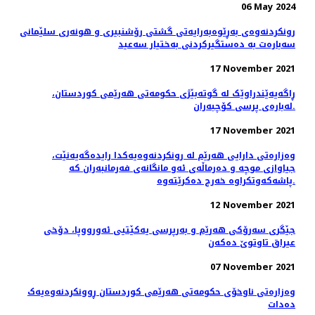
06 May 2024
رونکردنەوەی بەڕێوەبەرایەتی گشتی رۆشنبیری و هونەری سلێمانی
سەبارەت بە دەستگیرکردنی بەختیار سەعید
17 November 2021
ڕاگەیەێندراوێک لە گوتەبێژی حکومەتی ھەرێمی کوردستان،
لەبارەی پرسی کۆچبەران.
17 November 2021
وەزارەتی دارایی هەرێم لە رونکردنەوەیەکدا رایدەگەیەنێت،
جیاوازی موچە و دەرماڵەی ئەو مانگانەی فەرمانبەران کە
پاشەکەوتکراوە خەرج دەکرێتەوە.
12 November 2021
جێگری سەرۆکی هەرێم و بەرپرسی یەکێتیی ئەورووپا، دۆخى
عيراق تاوتوێ ده‌كه‌ن
07 November 2021
وەزارەتی ناوخۆی حکومەتی هەرێمی کوردستان ڕوونکردنەوەیەک
دەدات