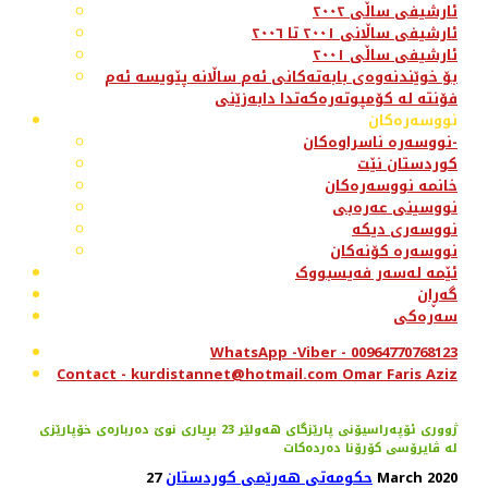
ئارشیفی ساڵی ٢٠٠٢
ئارشیفی ساڵانی ٢٠٠١ تا ٢٠٠٦
ئارشیفی ساڵی ٢٠٠١
بۆ خوێندنەوەی بابەتەکانی ئەم ساڵانە پێویسە ئەم
فۆنتە لە کۆمپوتەرەکەتدا دابەزێنی
نووسەرەکان
نووسەرە ناسراوەکان-
کوردستان نێت
خانمە نووسەرەکان
نووسینی عەرەبی
نووسەری دیکە
نووسەرە کۆنەکان
ئێمە لەسەر فەیسبووک
گەڕان
سەرەکی
WhatsApp -Viber - 00964770768123
Contact - kurdistannet@hotmail.com Omar Faris Aziz
ژووری ئۆپەراسیۆنی پارێزگای هەولێر 23 بڕیاری نوێ‌ دەربارەی خۆپارێزی
لە ڤایرۆسی كۆرۆنا دەردەكات
27 March 2020
حکومەتی هەرێمی کوردستان