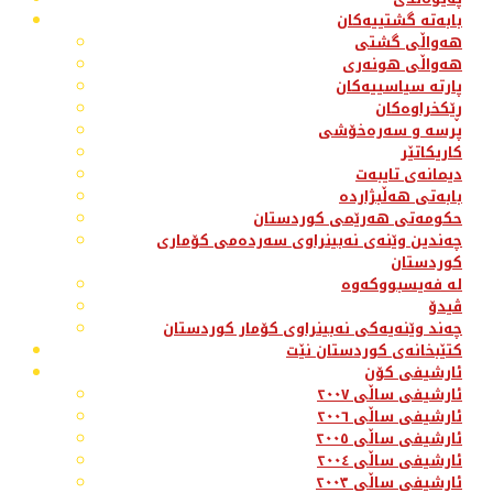
بابەتە گشتییەکان
هەواڵی گشتی
هەواڵی هونەری
پارتە سیاسییەکان
ڕێکخراوەکان
پرسە و سەرەخۆشی
کاریکاتێر
دیمانەی تایبەت
بابەتی هەڵبژاردە
حکومەتی هەرێمی کوردستان
چەندین وێنەی نەبینراوی سەردەمی کۆماری
کوردستان
لە فەیسبووکەوە
ڤیدۆ
چەند وێنەیەکی نەبینراوی کۆمار کوردستان
کتێبخانەی کوردستان نێت
ئارشیفی کۆن
ئارشیفی ساڵی ٢٠٠٧
ئارشیفی ساڵی ٢٠٠٦
ئارشیفی ساڵی ٢٠٠٥
ئارشیفی ساڵی ٢٠٠٤
ئارشیفی ساڵی ٢٠٠٣