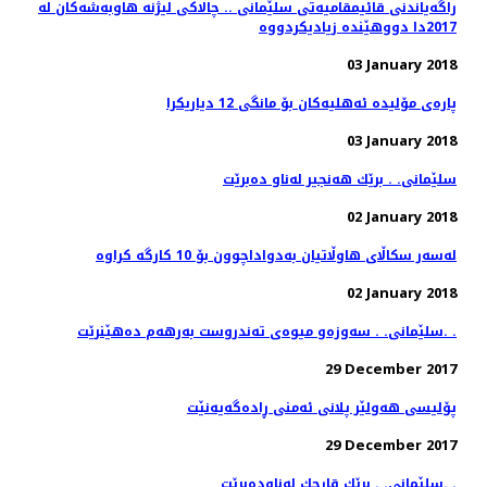
راگه‌یاندنی قائیمقامیه‌تی سلێمانی .. چالاكی لیژنه‌ هاوبه‌شه‌كان له‌
03 January 2018
پاره‌ی مۆلیده‌ ئه‌هلیه‌كان بۆ مانگی 12 دیاریكرا
03 January 2018
سلێمانی. . برێك هه‌نجیر له‌ناو ده‌برێت
02 January 2018
02 January 2018
سلێمانی. . سه‌وزه‌و میوه‌ی ته‌ندروست به‌رهه‌م ده‌هێنرێت. .
29 December 2017
پۆلیسی هەولێر پلانی ئەمنی ڕادەگەیەنێت
29 December 2017
سلێمانی. . برێك قارچك له‌ناوده‌برێت. .