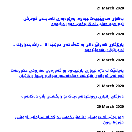
21 March 2020
بەهۆی سەرپێچیەکانییەوە، بەڕێوەبەری ئاسایشی گومرگی
ئیبراهیم خەلیل لە کارەکەی دوور خرایەوە
21 March 2020
.. پارێزگاری هەولێر دانی بە هەڵەکەی دوێنێدا نا ... ڕاگەیندراوێک
لە پارێزگای هەولێرەوە
21 March 2020
پەیامێک لە دژە تیرۆری پارتییەوە بۆ گەورەیی سەرۆکی حکوومەت،
ئەوانەی ئەوانەی هێرشت دەکەنەسەر سوک و ڕسوا و خائینن
21 March 2020
دەزگای زانیاری روونکردنەوەیەک بۆ رایگشتی بڵاو دەکاتەوە
20 March 2020
وەزارەتی تەندروستی: شەش كەسی دیكە لە سلێمانی تووشی
كۆرۆنا بوون