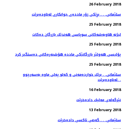
26 February 2018
سلێمانی. . . بڕێكی زۆر مادده‌ی جوانكاری له‌ناوده‌برێت
25 February 2018
لیژنه‌ هاوبه‌شه‌كانی سوپاسی هه‌ندێك بازرگان ده‌كات
25 February 2018
پۆلیسی هەولێر بازرگانێكی ماددە هۆشبەرەكانی دەستگیر كرد
25 February 2018
سلێمانی. . برێك خوارده‌مه‌نی و كه‌لو په‌لی ماوه‌ به‌سه‌رچوو
له‌ناوده‌برێت. .
16 February 2018
نێرگه‌له‌ی مه‌لیك داده‌خرێت
13 February 2018
سلێمانی. . . گه‌صی تاكسی داده‌خرێت