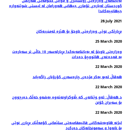
بەیاننامەی وەزارەتی رۆشنبیری و لاوانی حکومەتی هەرێمی
کوردستان لەبارەی تۆماری جیهانی هەورامان لە لیستی شوێنەوارە
جیهانییەکاندا
28 July 2021
بڕیارێكی نوێی وەزارەتی ناوخۆ بۆ هێزە ئەمنییەكان
25 March 2020
وەزارەتی ناوخۆ لە بەیاننامەیەکدا بڕیارلەسەر ١٥ خاڵی تر سەبارەت
بە قەدەغەی هاتووچۆ دەدات
22 March 2020
هه‌ڤاڵ ئه‌بو به‌كر مژده‌ی چاره‌سه‌ری کۆرۆنای راگه‌یاند
22 March 2020
د.هەڤاڵ: ئەو وێنانەی کە بڵاوکراونەتەوە بەشەو خەڵک دەرچوون
بۆ سەیران کۆنن
22 March 2020
لیژنه‌ هاوبه‌شه‌كانی قائیمقامیه‌تی سلێمانی كۆمه‌ڵێك بڕیاری نوێی
بۆ نانه‌وا و سه‌مونخانه‌كان ده‌ركرد