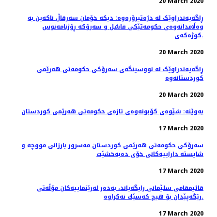
20 March 2020
ڕاگەیەندراوێک لە دژەتیرۆرەوە: دیکە خۆمان سەرقاڵ ناکەین بە
وەڵامدانەوەی حکومەتێکی فاشل و سەرۆکە ڕۆژنامەنوس
کوژەکەی.
20 March 2020
ڕاگەیەندراوێک لە نووسینگەی سەرۆکی حکومەتی هەرێمی
کوردستانەوە
20 March 2020
بەوێنە: شێوەی کۆبونەوەی تازەی حکومەتی هەرێمی کوردستان
17 March 2020
سەرۆکی حکومەتی هەرێمی کوردستان مەسرور بارزانی مووچە و
شایستە داراییەکانی خۆی دەبەخشێت
17 March 2020
قائیمقامی سلێمانی رایگه‌یاند، به‌ده‌ر له‌رێنماییه‌كان مۆڵه‌تی
رێگه‌پێدان بۆ هیچ كه‌سێك نه‌كراوه‌.
17 March 2020