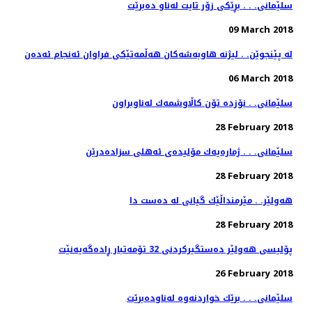
سلێمانی. . . بڕێكی زۆر تایت له‌ناو ده‌برێت
09 March 2018
له‌ پێنجوێن. . لیژنه‌ هاوبه‌شه‌كان هه‌ڵمه‌تێكی فراوان ئه‌نجام ئه‌ده‌ن
06 March 2018
سلێمانی. . نۆزده‌ تۆن كاڵاوشمه‌ك له‌ناوبراون
28 February 2018
سلێمانی. . . ژماره‌یه‌ك مۆلیده‌ی ئه‌هلی سزاده‌درێن
28 February 2018
هەولێر. . مێرمنداڵێك گیانی لە دەست دا
28 February 2018
پۆلیسی هەولێر دەستگیركردنی 32 تۆمەتبار ڕادەگەیەنێت
26 February 2018
سلێمانی. . . برێك خواردنه‌وه‌ له‌ناوده‌برێت