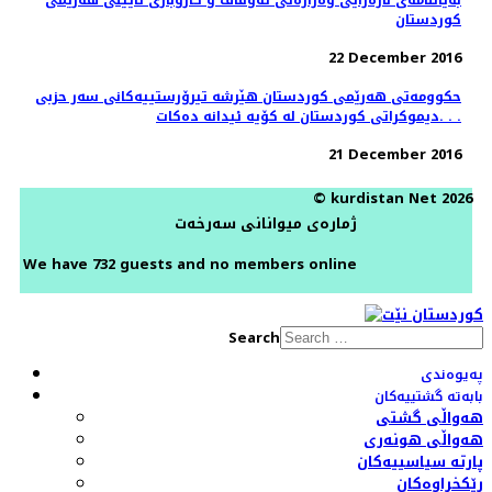
بەیاننامەی نارەزایی وەزارەتی ئەوقاف و كاروباری ئایینی هەرێمی
كوردستان
22 December 2016
حكوومه‌تى هه‌رێمى كوردستان هێرشە تیرۆرستییه‌کانی سەر حزبی
دیموکراتی کوردستان لە کۆیە ئیدانە دەكات. . .
21 December 2016
© kurdistan Net 2026
ژمارەی میوانانی سەرخەت
We have 732 guests and no members online
Search
پەیوەندی
بابەتە گشتییەکان
هەواڵی گشتی
هەواڵی هونەری
پارتە سیاسییەکان
ڕێکخراوەکان