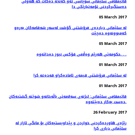
قائیمقامی سلێمانی سوپاسی ئه‌و گه‌نجه‌ ده‌كات كه‌ هه‌وڵی
ده‌ستگیركردنی تۆمه‌تبارێكی دا
05 March 2017
له‌ سلێمانی دیارده‌ی فرۆشتنی گۆشت له‌سه‌ر شه‌قامه‌كان به‌ره‌و
كه‌مبوونه‌وه‌ ده‌چێت
05 March 2017
حکومەتی هەرێم وەڵامی فۆکس نیوز دەداتەوە. . .
01 March 2017
له‌ سلێمانی فرۆشتنی قیمه‌ی ئاماده‌كراو قه‌ده‌غه‌ كرا
01 March 2017
قائیمقامی سلێمانی: لیژنه‌ی سه‌لامه‌تی باڵه‌خانه‌و شوێنه‌ گشتیه‌كان
ده‌ست به‌كار ده‌بێته‌وه‌.
26 February 2017
رێژه‌ی هاورده‌كردنی خواردن و پێداویستیه‌كان بۆ مانگی ئازار له‌
سلێمانی دیاری كرا