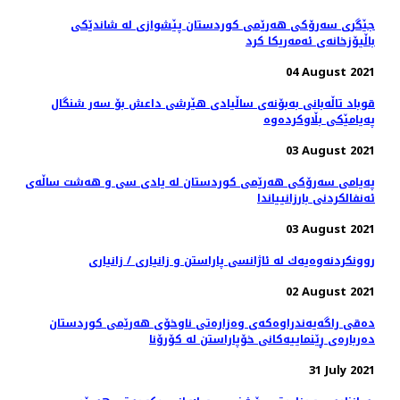
جێگری سەرۆکی هەرێمی کوردستان پێشوازی لە شاندێکی
باڵیۆزخانه‌ی ئه‌مه‌ریکا کرد
04 August 2021
قوباد تاڵەبانی بەبۆنەی ساڵیادی هێرشی داعش بۆ سەر شنگال
پەیامێکی بڵاوکردەوە
03 August 2021
پەیامی سەرۆکی هەرێمی کوردستان له‌ يادى سى و هه‌شت ساڵه‌ى
ئه‌نفالكردنى بارزانيياندا
03 August 2021
روونكردنه‌وه‌یه‌ك له‌ ئاژانسی پاراستن و زانیاری / زانیاری
02 August 2021
دەقی راگەیەندراوەکەی وەزارەتی ناوخۆی هەرێمی کوردستان
دەربارەی ڕێنماییەکانی خۆپاراستن لە کۆرۆنا
31 July 2021