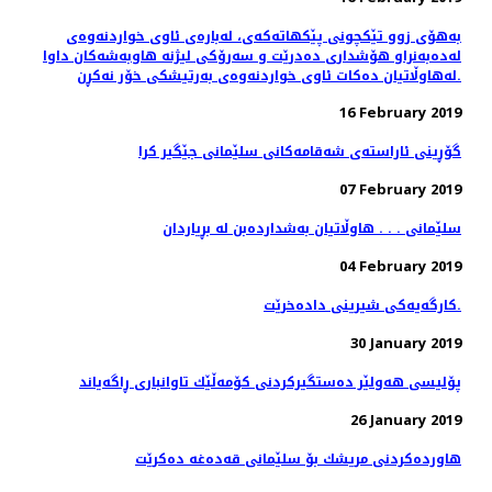
به‌هۆی زوو تێكچونی پێكهاته‌كه‌ی، لەبارەی ئاوی خواردنەوەی
له‌ده‌به‌نراو هۆشداری دەدرێت و سه‌رۆكی لیژنه هاوبه‌شه‌كان داوا
له‌هاوڵاتیان ده‌كات ئاوی خواردنه‌وه‌ی به‌رتیشكی خۆر نه‌كڕن.
16 February 2019
گۆڕینی ئاراسته‌ی شه‌قامه‌كانی سلێمانی جێگیر كرا
07 February 2019
سلێمانی . . . هاوڵاتیان به‌شدارده‌بن له‌ بڕیاردان
04 February 2019
کارگەیەکی شیرینی دادەخرێت.
30 January 2019
پۆلیسی هەولێر دەستگیركردنی كۆمەڵێك تاوانباری ڕاگەیاند
26 January 2019
هاوردەكردنی مریشك بۆ سلێمانی قەدەغە دەكرێت