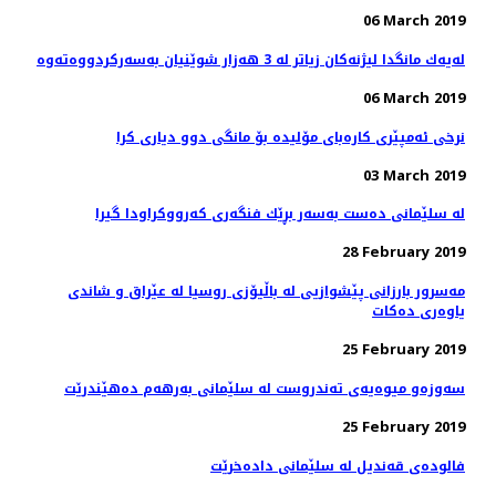
06 March 2019
06 March 2019
نرخی ئه‌مپێری كاره‌بای مۆلیده‌ بۆ مانگی دوو دیاری كرا
03 March 2019
له‌ سلێمانی ده‌ست به‌سه‌ر بڕێك فنگه‌ری كه‌رووكراودا گیرا
28 February 2019
مه‌سرور بارزانی پێشوازیی لە باڵیۆزی روسیا لە عێراق و شاندی
یاوه‌ری ده‌كات
25 February 2019
سه‌وزه‌و میوه‌یه‌ی ته‌ندروست له‌ سلێمانی به‌رهه‌م ده‌هێندرێت
25 February 2019
فالوده‌ی قه‌ندیل له‌ سلێمانی داده‌خرێت