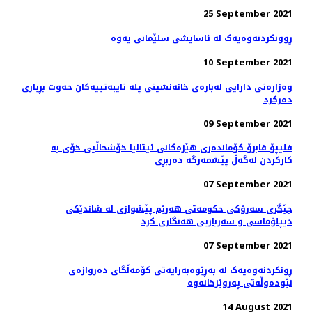
25 September 2021
ڕوونکردنەوەیەک لە ئاسایشی سلێمانی یەوە
10 September 2021
وەزارەتی دارایی لەبارەی خانەنشینی پلە تایبەتییەکان حەوت بڕیاری
دەرکرد
09 September 2021
فلیپۆ فابرۆ کۆماندەری هێزەکانی ئیتالیا خۆشحاڵیی خۆی بە
كاركردن لەگەڵ پێشمەرگە دەربڕی
07 September 2021
جێگری سەرۆکی حکومەتی هەرێم پێشوازی لە شاندێکی
دیپلۆماسی و سەربازیی هەنگاری کرد
07 September 2021
ڕونکردنەوەیەک لە بەڕێوەبەرایەتی کۆمەڵگای دەروازەی
نێودەوڵەتی پەروێزخانەوە
14 August 2021