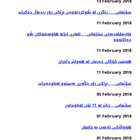
13 February 2018
سلێمانی. . . رێگری له‌ بڵاوكردنه‌وه‌ی بڕێكی زۆر ریدبۆڵ ده‌كرێت
11 February 2018
قائیمقامییه‌تی سلێمانی . . ئاماری لیژنه‌ هاوبه‌شه‌كان بڵاو
11 February 2018
هەشت كۆگای دەرمان لە هەولێر داخران
11 February 2018
سلێمانی. . . بڕێكی زۆر جگه‌ری به‌ستوو له‌ناوده‌برێت
05 February 2018
سلێمانی. . زیاتر له‌ 11 تۆن له‌ناوبراون
01 February 2018
هه‌واڵێكی تایبه‌ت به‌ خانمان
01 February 2018