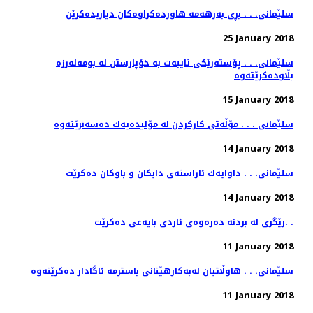
سلێمانی. . . بڕی به‌رهه‌مه‌ هاورده‌كراوه‌كان دیاریده‌كرێن
25 January 2018
سلێمانی. . . پۆسته‌رێكی تایبه‌ت به‌ خۆپارستن له‌ بومه‌له‌رزه‌
15 January 2018
سلێمانی . . . مۆڵەتی كاركردن لە مۆلیدەیەك دەسەنرێتەوە
14 January 2018
سلێمانی. . . داوایه‌ك ئاراسته‌ی دایكان و باوكان ده‌كرێت
14 January 2018
رێگری له‌ بردنه‌ ده‌ره‌وه‌ی ئاردی بایه‌عی ده‌كرێت. .
11 January 2018
11 January 2018