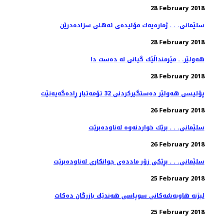
28 February 2018
سلێمانی. . . ژماره‌یه‌ك مۆلیده‌ی ئه‌هلی سزاده‌درێن
28 February 2018
هەولێر. . مێرمنداڵێك گیانی لە دەست دا
28 February 2018
پۆلیسی هەولێر دەستگیركردنی 32 تۆمەتبار ڕادەگەیەنێت
26 February 2018
سلێمانی. . . برێك خواردنه‌وه‌ له‌ناوده‌برێت
26 February 2018
سلێمانی. . . بڕێكی زۆر مادده‌ی جوانكاری له‌ناوده‌برێت
25 February 2018
لیژنه‌ هاوبه‌شه‌كانی سوپاسی هه‌ندێك بازرگان ده‌كات
25 February 2018