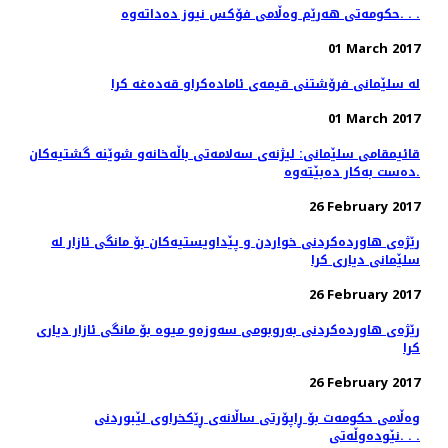
حکومەتی هەرێم وەڵامی فۆکس نیوز دەداتەوە. . .
01 March 2017
له‌ سلێمانی فرۆشتنی قیمه‌ی ئاماده‌كراو قه‌ده‌غه‌ كرا
01 March 2017
قائیمقامی سلێمانی: لیژنه‌ی سه‌لامه‌تی باڵه‌خانه‌و شوێنه‌ گشتیه‌كان
ده‌ست به‌كار ده‌بێته‌وه‌.
26 February 2017
رێژه‌ی هاورده‌كردنی خواردن و پێداویستیه‌كان بۆ مانگی ئازار له‌
سلێمانی دیاری كرا
26 February 2017
رێژه‌ی هاورده‌كردنی به‌روبومی سه‌وزه‌و میوه‌ بۆ مانگی ئازار دیاری
كرا
26 February 2017
وەڵامی حکومەت بۆ ڕاپۆرتی ساڵانەی ڕێکخراوى لێبوردنى
نێودەوڵەتى. . .