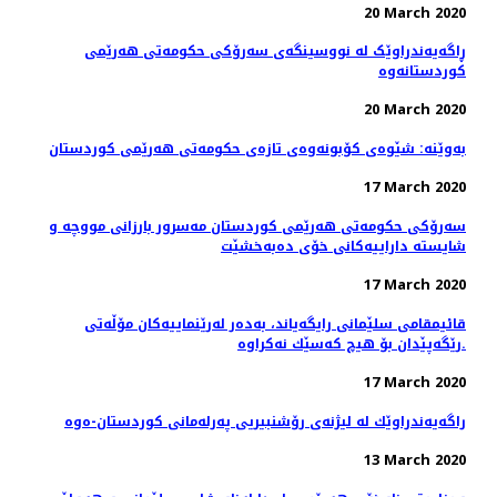
20 March 2020
ڕاگەیەندراوێک لە نووسینگەی سەرۆکی حکومەتی هەرێمی
کوردستانەوە
20 March 2020
بەوێنە: شێوەی کۆبونەوەی تازەی حکومەتی هەرێمی کوردستان
17 March 2020
سەرۆکی حکومەتی هەرێمی کوردستان مەسرور بارزانی مووچە و
شایستە داراییەکانی خۆی دەبەخشێت
17 March 2020
قائیمقامی سلێمانی رایگه‌یاند، به‌ده‌ر له‌رێنماییه‌كان مۆڵه‌تی
رێگه‌پێدان بۆ هیچ كه‌سێك نه‌كراوه‌.
17 March 2020
راگه‌یه‌ندراوێك لە لیژنەی رۆشنبیریی پەرلەمانی كوردستان-ەوە
13 March 2020