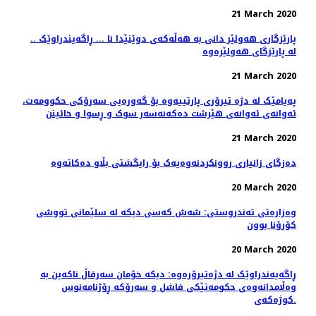
21 March 2020
.. پارێزگاری هەولێر دانی بە هەڵەکەی دوێنێدا نا ... ڕاگەیندراوێک
لە پارێزگای هەولێرەوە
21 March 2020
پەیامێک لە دژە تیرۆری پارتییەوە بۆ گەورەیی سەرۆکی حکوومەت،
ئەوانەی ئەوانەی هێرشت دەکەنەسەر سوک و ڕسوا و خائینن
21 March 2020
دەزگای زانیاری روونکردنەوەیەک بۆ رایگشتی بڵاو دەکاتەوە
20 March 2020
وەزارەتی تەندروستی: شەش كەسی دیكە لە سلێمانی تووشی
كۆرۆنا بوون
20 March 2020
ڕاگەیەندراوێک لە دژەتیرۆرەوە: دیکە خۆمان سەرقاڵ ناکەین بە
وەڵامدانەوەی حکومەتێکی فاشل و سەرۆکە ڕۆژنامەنوس
کوژەکەی.