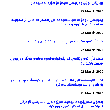
بڕیارێكی نوێی وەزارەتی ناوخۆ بۆ هێزە ئەمنییەكان
25 March 2020
وەزارەتی ناوخۆ لە بەیاننامەیەکدا بڕیارلەسەر ١٥ خاڵی تر سەبارەت
بە قەدەغەی هاتووچۆ دەدات
22 March 2020
هه‌ڤاڵ ئه‌بو به‌كر مژده‌ی چاره‌سه‌ری کۆرۆنای راگه‌یاند
22 March 2020
د.هەڤاڵ: ئەو وێنانەی کە بڵاوکراونەتەوە بەشەو خەڵک دەرچوون
بۆ سەیران کۆنن
22 March 2020
لیژنه‌ هاوبه‌شه‌كانی قائیمقامیه‌تی سلێمانی كۆمه‌ڵێك بڕیاری نوێی
بۆ نانه‌وا و سه‌مونخانه‌كان ده‌ركرد
21 March 2020
بەهۆی سەرپێچیەکانییەوە، بەڕێوەبەری ئاسایشی گومرگی
ئیبراهیم خەلیل لە کارەکەی دوور خرایەوە