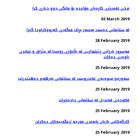
نرخی ئه‌مپێری كاره‌بای مۆلیده‌ بۆ مانگی دوو دیاری كرا
03 March 2019
له‌ سلێمانی ده‌ست به‌سه‌ر بڕێك فنگه‌ری كه‌رووكراودا گیرا
28 February 2019
مه‌سرور بارزانی پێشوازیی لە باڵیۆزی روسیا لە عێراق و شاندی
یاوه‌ری ده‌كات
25 February 2019
سه‌وزه‌و میوه‌یه‌ی ته‌ندروست له‌ سلێمانی به‌رهه‌م ده‌هێندرێت
25 February 2019
فالوده‌ی قه‌ندیل له‌ سلێمانی داده‌خرێت
25 February 2019
كارگه‌كانی بازیان پابه‌ندی مه‌رجه‌ ژینگه‌ییه‌كان ده‌كرێن
25 February 2019