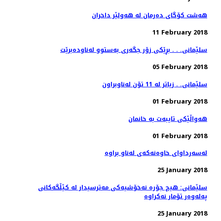
هەشت كۆگای دەرمان لە هەولێر داخران
11 February 2018
سلێمانی. . . بڕێكی زۆر جگه‌ری به‌ستوو له‌ناوده‌برێت
05 February 2018
سلێمانی. . زیاتر له‌ 11 تۆن له‌ناوبراون
01 February 2018
هه‌واڵێكی تایبه‌ت به‌ خانمان
01 February 2018
25 January 2018
سلێمانی: هیچ جۆره‌ نه‌خۆشیه‌كی مه‌ترسیدار له‌ كێڵگه‌كانی
25 January 2018