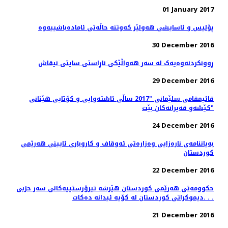
01 January 2017
پۆلیس و ئاسایشی هەولێر كەوتنە حاڵەتی ئامادەباشییەوە
30 December 2016
ڕوونکردنەوەیەک لە سەر هەواڵێکی ناڕاستی سایتی نیقاش
29 December 2016
قائیمقامی سلێمانی "2017 ساڵی ئاشته‌وایی و كۆتایی هێنانی
كێشه‌و قه‌یرانه‌كان بێت"
24 December 2016
بەیاننامەی نارەزایی وەزارەتی ئەوقاف و كاروباری ئایینی هەرێمی
كوردستان
22 December 2016
حكوومه‌تى هه‌رێمى كوردستان هێرشە تیرۆرستییه‌کانی سەر حزبی
دیموکراتی کوردستان لە کۆیە ئیدانە دەكات. . .
21 December 2016