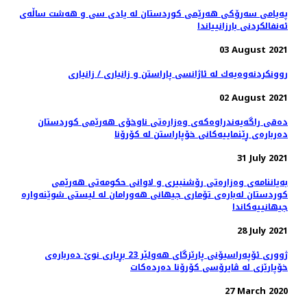
پەیامی سەرۆکی هەرێمی کوردستان له‌ يادى سى و هه‌شت ساڵه‌ى
ئه‌نفالكردنى بارزانيياندا
03 August 2021
روونكردنه‌وه‌یه‌ك له‌ ئاژانسی پاراستن و زانیاری / زانیاری
02 August 2021
دەقی راگەیەندراوەکەی وەزارەتی ناوخۆی هەرێمی کوردستان
دەربارەی ڕێنماییەکانی خۆپاراستن لە کۆرۆنا
31 July 2021
بەیاننامەی وەزارەتی رۆشنبیری و لاوانی حکومەتی هەرێمی
کوردستان لەبارەی تۆماری جیهانی هەورامان لە لیستی شوێنەوارە
جیهانییەکاندا
28 July 2021
ژووری ئۆپەراسیۆنی پارێزگای هەولێر 23 بڕیاری نوێ‌ دەربارەی
خۆپارێزی لە ڤایرۆسی كۆرۆنا دەردەكات
27 March 2020