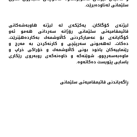
سلێمانی له‌ناوده‌برێت.
لیژنه‌ی كۆگاكان، یه‌كێكه‌ی له‌ لیژنه‌ هاوبه‌شه‌كانی
قائیمقامیه‌تی سلێمانی رۆژانه‌ سه‌ردانی هه‌مو ئه‌و
كۆگایانه‌ی بۆ عه‌مباركردنی كاڵاوشمه‌ك به‌كارده‌هێنرێت،
ده‌كات، له‌هه‌بونی سه‌رپێچی و كارنه‌كردن به‌ مه‌رج و
رێنماییه‌كان یاخود بونی كاڵاوشمه‌ك و خۆراكی خراپ و
ماوه‌به‌سه‌رچوو، شوێنه‌كه‌ و خاوه‌نه‌كه‌ی روبه‌روی رێكاری
یاسایی پێویست ده‌كاته‌وه‌.
ڕاگه‌یاندنی قائیمقامیه‌تی سلێمانی