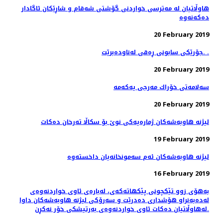
هاوڵاتیان له‌ مەترسی خواردنی گۆشتی شەقام و شاڕێكان ئاگادار
20 February 2019
جۆرێكی سابونی ڕه‌قی له‌ناوده‌برێت. .
20 February 2019
20 February 2019
لیژنه‌ هاوبه‌شه‌كان ژماره‌یه‌كی نوێ بۆ سكاڵا ته‌رخان ده‌كات
19 February 2019
16 February 2019
به‌هۆی زوو تێكچونی پێكهاته‌كه‌ی، لەبارەی ئاوی خواردنەوەی
له‌ده‌به‌نراو هۆشداری دەدرێت و سه‌رۆكی لیژنه هاوبه‌شه‌كان داوا
له‌هاوڵاتیان ده‌كات ئاوی خواردنه‌وه‌ی به‌رتیشكی خۆر نه‌كڕن.