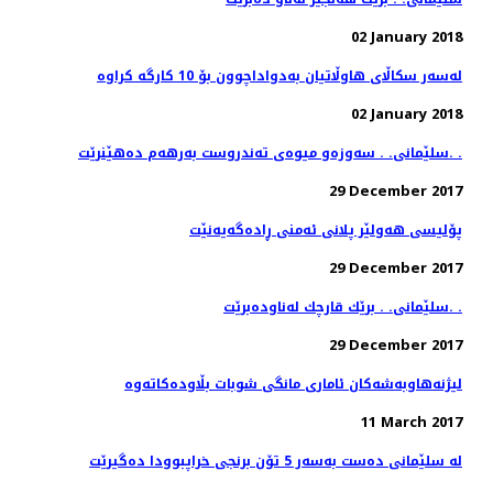
02 January 2018
02 January 2018
سلێمانی. . سه‌وزه‌و میوه‌ی ته‌ندروست به‌رهه‌م ده‌هێنرێت. .
29 December 2017
پۆلیسی هەولێر پلانی ئەمنی ڕادەگەیەنێت
29 December 2017
سلێمانی. . برێك قارچك له‌ناوده‌برێت. .
29 December 2017
11 March 2017
له‌ سلێمانی ده‌ست به‌سه‌ر 5 تۆن برنجی خراپبوودا ده‌گیرێت