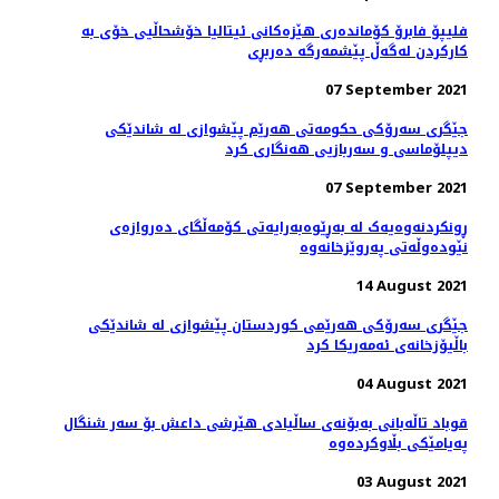
فلیپۆ فابرۆ کۆماندەری هێزەکانی ئیتالیا خۆشحاڵیی خۆی بە
كاركردن لەگەڵ پێشمەرگە دەربڕی
07 September 2021
جێگری سەرۆکی حکومەتی هەرێم پێشوازی لە شاندێکی
دیپلۆماسی و سەربازیی هەنگاری کرد
07 September 2021
ڕونکردنەوەیەک لە بەڕێوەبەرایەتی کۆمەڵگای دەروازەی
نێودەوڵەتی پەروێزخانەوە
14 August 2021
جێگری سەرۆکی هەرێمی کوردستان پێشوازی لە شاندێکی
باڵیۆزخانه‌ی ئه‌مه‌ریکا کرد
04 August 2021
قوباد تاڵەبانی بەبۆنەی ساڵیادی هێرشی داعش بۆ سەر شنگال
پەیامێکی بڵاوکردەوە
03 August 2021