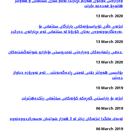
وەزارەتی ناوخۆی هەرێم بڕیاریدا لەناو شاری سلێمانی و هەولێر
هاتوچۆ قەدەغە بکرێت
13 March 2020
لیژنەی باڵای ئۆپراسیۆنەكانی پارێزگای سلێمانی بۆ
بەرەنگاربوونەوەی پەتای كۆرۆنا لە سلێمانی ئەم بڕیارانەی دەرکرد.
13 March 2020
دەقی رێنماییەكان وەزارەتی تەندروستی بۆبازارو شوێنەگشتیەکان:
13 March 2020
پۆلیسی هەولێر پلانی ئەمنی ڕادەگەیەنێت. . ئەم نەورۆزە جیاواز
دەبێت
10 March 2019
لیژنە بۆ پاراستنی گەڕەكە كۆنەكانی سلێمانی پێكدەهێنرێت
06 March 2019
06 March 2019