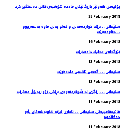
پۆلیسی هەولێر بازرگانێكی ماددە هۆشبەرەكانی دەستگیر كرد
25 February 2018
سلێمانی. . برێك خوارده‌مه‌نی و كه‌لو په‌لی ماوه‌ به‌سه‌رچوو
له‌ناوده‌برێت. .
16 February 2018
نێرگه‌له‌ی مه‌لیك داده‌خرێت
13 February 2018
سلێمانی. . . گه‌صی تاكسی داده‌خرێت
13 February 2018
سلێمانی. . . رێگری له‌ بڵاوكردنه‌وه‌ی بڕێكی زۆر ریدبۆڵ ده‌كرێت
11 February 2018
قائیمقامییه‌تی سلێمانی . . ئاماری لیژنه‌ هاوبه‌شه‌كان بڵاو
11 February 2018