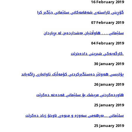
16 February 2019
گۆڕینی ئاراسته‌ی شه‌قامه‌كانی سلێمانی جێگیر كرا
07 February 2019
سلێمانی . . . هاوڵاتیان به‌شدارده‌بن له‌ بڕیاردان
04 February 2019
کارگەیەکی شیرینی دادەخرێت.
30 January 2019
پۆلیسی هەولێر دەستگیركردنی كۆمەڵێك تاوانباری ڕاگەیاند
26 January 2019
هاوردەكردنی مریشك بۆ سلێمانی قەدەغە دەكرێت
25 January 2019
سلێمانی ...بەرهەمی سەوزە و میوەی ناوخۆ زیاد دەكرێت
25 January 2019