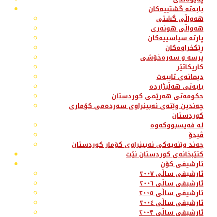
بابەتە گشتییەکان
هەواڵی گشتی
هەواڵی هونەری
پارتە سیاسییەکان
ڕێکخراوەکان
پرسە و سەرەخۆشی
کاریکاتێر
دیمانەی تایبەت
بابەتی هەڵبژاردە
حکومەتی هەرێمی کوردستان
چەندین وێنەی نەبینراوی سەردەمی کۆماری
کوردستان
لە فەیسبووکەوە
ڤیدۆ
چەند وێنەیەکی نەبینراوی کۆمار کوردستان
کتێبخانەی کوردستان نێت
ئارشیفی کۆن
ئارشیفی ساڵی ٢٠٠٧
ئارشیفی ساڵی ٢٠٠٦
ئارشیفی ساڵی ٢٠٠٥
ئارشیفی ساڵی ٢٠٠٤
ئارشیفی ساڵی ٢٠٠٣