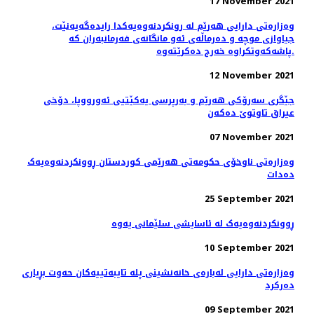
17 November 2021
وەزارەتی دارایی هەرێم لە رونکردنەوەیەکدا رایدەگەیەنێت،
جیاوازی موچە و دەرماڵەی ئەو مانگانەی فەرمانبەران کە
پاشەکەوتکراوە خەرج دەکرێتەوە.
12 November 2021
جێگری سەرۆکی هەرێم و بەرپرسی یەکێتیی ئەورووپا، دۆخى
عيراق تاوتوێ ده‌كه‌ن
07 November 2021
وەزارەتی ناوخۆی حکومەتی هەرێمی کوردستان ڕوونکردنەوەیەک
دەدات
25 September 2021
ڕوونکردنەوەیەک لە ئاسایشی سلێمانی یەوە
10 September 2021
وەزارەتی دارایی لەبارەی خانەنشینی پلە تایبەتییەکان حەوت بڕیاری
دەرکرد
09 September 2021