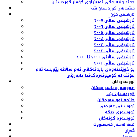
چەند وێنەیەکی نەبینراوی کۆمار کوردستان
کتێبخانەی کوردستان نێت
ئارشیفی کۆن
ئارشیفی ساڵی ٢٠٠٧
ئارشیفی ساڵی ٢٠٠٦
ئارشیفی ساڵی ٢٠٠٥
ئارشیفی ساڵی ٢٠٠٤
ئارشیفی ساڵی ٢٠٠٣
ئارشیفی ساڵی ٢٠٠٢
ئارشیفی ساڵانی ٢٠٠١ تا ٢٠٠٦
ئارشیفی ساڵی ٢٠٠١
بۆ خوێندنەوەی بابەتەکانی ئەم ساڵانە پێویسە ئەم
فۆنتە لە کۆمپوتەرەکەتدا دابەزێنی
نووسەرەکان
نووسەرە ناسراوەکان-
کوردستان نێت
خانمە نووسەرەکان
نووسینی عەرەبی
نووسەری دیکە
نووسەرە کۆنەکان
ئێمە لەسەر فەیسبووک
گەڕان
سەرەکی