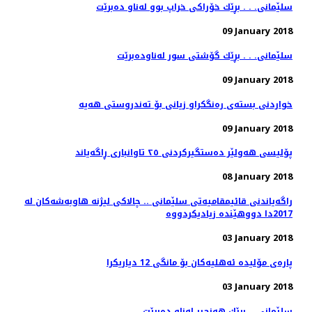
سلێمانی. . . بڕێك خۆراكی خراپ بوو له‌ناو ده‌برێت
09 January 2018
سلێمانی. . . بڕێك گۆشتی سور له‌ناوده‌برێت
09 January 2018
09 January 2018
پۆلیسی هەولێر دەستگیركردنی ٢٥ تاوانباری ڕاگەیاند
08 January 2018
راگه‌یاندنی قائیمقامیه‌تی سلێمانی .. چالاكی لیژنه‌ هاوبه‌شه‌كان له‌
03 January 2018
پاره‌ی مۆلیده‌ ئه‌هلیه‌كان بۆ مانگی 12 دیاریكرا
03 January 2018
سلێمانی. . برێك هه‌نجیر له‌ناو ده‌برێت