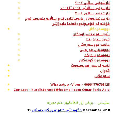
ئارشیفی ساڵی ٢٠٠٢
ئارشیفی ساڵانی ٢٠٠١ تا ٢٠٠٦
ئارشیفی ساڵی ٢٠٠١
بۆ خوێندنەوەی بابەتەکانی ئەم ساڵانە پێویسە ئەم
فۆنتە لە کۆمپوتەرەکەتدا دابەزێنی
نووسەرەکان
نووسەرە ناسراوەکان-
کوردستان نێت
خانمە نووسەرەکان
نووسینی عەرەبی
نووسەری دیکە
نووسەرە کۆنەکان
ئێمە لەسەر فەیسبووک
گەڕان
سەرەکی
WhatsApp -Viber - 00964770768123
Contact - kurdistannet@hotmail.com Omar Faris Aziz
سلێمانی ... بڕێكی زۆر كاكڵه‌گوێز له‌ناوده‌برێت
19 December 2018
حکومەتی هەرێمی کوردستان