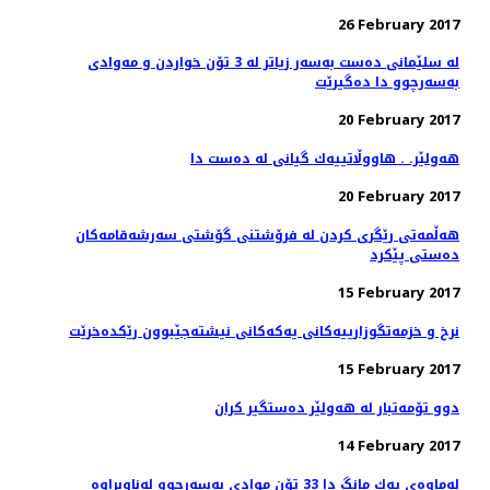
26 February 2017
له‌ سلێمانی ده‌ست به‌سه‌ر زیاتر له‌ 3 تۆن خواردن و مه‌وادی
به‌سه‌رچوو دا ده‌گیرێت
20 February 2017
هەولێر. . هاووڵاتییەك گیانی لە دەست دا
20 February 2017
هه‌ڵمه‌تی رێگری كردن له‌ فرۆشتنی گۆشتی سه‌رشه‌قامه‌كان
ده‌ستی پێكرد
15 February 2017
نرخ و خزمه‌تگوزارییه‌كانی یه‌كه‌كانی نیشته‌جێبوون رێكده‌خرێت
15 February 2017
دوو تۆمەتبار لە هەولێر دەستگیر كران
14 February 2017