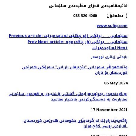
قائیمقامیه‌تی قه‌زای مه‌ڵبه‌ندی سلێمانی
ژ. ته‌له‌فۆن 4060 320 053
www.suliq.com
Previous article: سلێمانی . . . بڕێكی زۆر چكلێت له‌ناوده‌برێت
Next article: سلێمانی ... بڕێكی زۆر پاكه‌ره‌وه‌
Prev
Next
له‌ناوده‌برێت
بابەتی زیاتری نووسەر
وێنه‌هه‌واڵی سه‌ردانی "نێچیرڤان بارزانی" سەرۆکی هەرێمی
کوردستان بۆ تاران
06 May 2024
رونکردنەوەی بەڕێوەبەرایەتی گشتی رۆشنبیری و هونەری سلێمانی
سەبارەت بە دەستگیرکردنی بەختیار سەعید
17 November 2021
ڕاگەیەێندراوێک لە گوتەبێژی حکومەتی ھەرێمی کوردستان،
لەبارەی پرسی کۆچبەران.