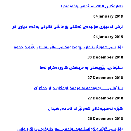
ئاماره‌كانی 2018 سلێمانی راگه‌یه‌ندرا
04 January 2019
نرخی ئەمپێری مۆلیدەی ئەهلی بۆ مانگی كانونی یەكەم دیاری كرا
04 January 2019
پۆلیسی هەولێر، ئاماری ڕووداوەكانی ساڵی ٢٠١٨ی بڵاو كردەوە
30 December 2018
27 December 2018
سلێمانی. . . به‌رهه‌مه‌ هاورده‌كراوه‌كان دیاریده‌كرێت
27 December 2018
هێزە ئەمنییەكانی هەولێر لە ئامادەباشیدان
26 December 2018
پۆلیسی گرتن و گواستنەوە، وادەی سەردانیكردنی ڕاگیراوانی