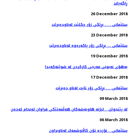
ڕاگەیاند
26 December 2018
سلێمانی . . . بڕێكی زۆر چكلێت له‌ناوده‌برێت
23 December 2018
سلێمانی ... بڕێكی زۆر پاكه‌ره‌وه‌ له‌ناوده‌برێت
19 December 2018
به‌هۆی نه‌بونی مه‌رجی كاركردن له‌ شوێنه‌كه‌یدا
17 December 2018
سلێمانی. . . بڕێكی زۆر تایت له‌ناو ده‌برێت
09 March 2018
له‌ پێنجوێن. . لیژنه‌ هاوبه‌شه‌كان هه‌ڵمه‌تێكی فراوان ئه‌نجام ئه‌ده‌ن
06 March 2018
سلێمانی. . نۆزده‌ تۆن كاڵاوشمه‌ك له‌ناوبراون