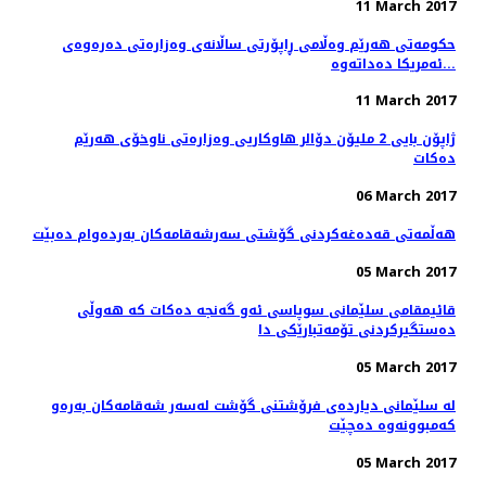
11 March 2017
حکومەتی هەرێم وەڵامی ڕاپۆرتی ساڵانەی وەزارەتی دەرەوەی
ئەمریکا دەداتەوە...
11 March 2017
ژاپۆن بایی 2 ملیۆن دۆالر هاوكاریی وەزارەتی ناوخۆی هەرێم
دەكات
06 March 2017
هه‌ڵمه‌تی قه‌ده‌غه‌كردنی گۆشتی سه‌رشه‌قامه‌كان به‌رده‌وام ده‌بێت
05 March 2017
قائیمقامی سلێمانی سوپاسی ئه‌و گه‌نجه‌ ده‌كات كه‌ هه‌وڵی
ده‌ستگیركردنی تۆمه‌تبارێكی دا
05 March 2017
له‌ سلێمانی دیارده‌ی فرۆشتنی گۆشت له‌سه‌ر شه‌قامه‌كان به‌ره‌و
كه‌مبوونه‌وه‌ ده‌چێت
05 March 2017