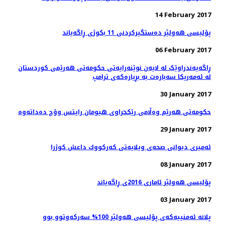
14 February 2017
پۆلیسی هەولێر دەستگیركردنی 11 بكوژی ڕاگەیاند
06 February 2017
ڕاگەیەندراوێک لە لایەن نوێنەرایەتی حکومەتی هەرێمی کوردستان
لە ئەمەریکا سەبارەت بە بڕیارەکەی ترامپ
30 January 2017
29 January 2017
ئەمیری دیوانی صحەی ویلایەتی كه‌ركووك داعش کوژرا
08 January 2017
پۆلیسی هەولێر ئاماری 2016ی ڕاگەیاند
03 January 2017
پلانە ئەمنییەكەی پۆلیسی هەولێر 100% سەركەوتوو بوو