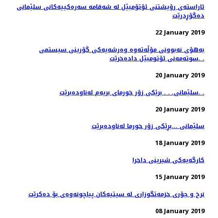
ئاراسته‌ی رۆیشتنی ئۆتۆمبێل له‌ شه‌قامه‌ سه‌ره‌كییه‌كانی سلێمانی
ده‌گۆڕدرێت
22 January 2019
به‌هۆی نه‌بوونی مۆڵه‌ته‌وه‌ وه‌رشه‌یه‌كی گۆرینی سیستمی
سوته‌مه‌نی ئۆتومبێل داده‌خرێت. .
20 January 2019
سلێمانی. . . برێكی زۆر خورمای بریه‌م له‌ناوده‌برێت. .
20 January 2019
سلێمانی ...بڕێكی زۆر خورما له‌ناوده‌برێت
18 January 2019
كارگه‌یه‌كی شیرینی داخرا
15 January 2019
08 January 2019