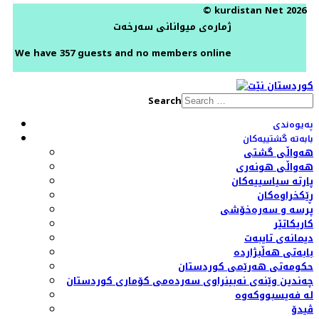
© kurdistan Net 2026
ژمارەی میوانانی سەرخەت
We have 357 guests and no members online
Search
پەیوەندی
بابەتە گشتییەکان
هەواڵی گشتی
هەواڵی هونەری
پارتە سیاسییەکان
ڕێکخراوەکان
پرسە و سەرەخۆشی
کاریکاتێر
دیمانەی تایبەت
بابەتی هەڵبژاردە
حکومەتی هەرێمی کوردستان
چەندین وێنەی نەبینراوی سەردەمی کۆماری کوردستان
لە فەیسبووکەوە
ڤیدۆ