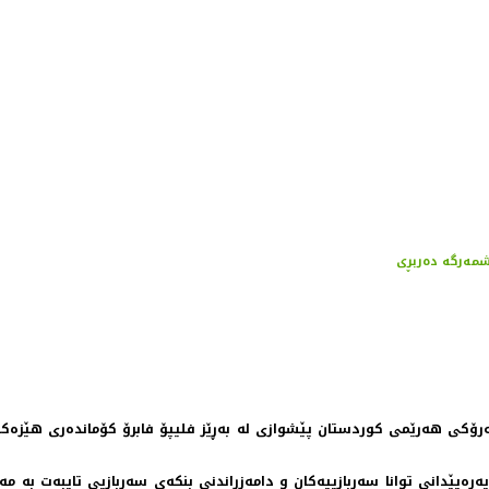
ێشمەرگە دەربڕی
مستەفا جێگری سەرۆکی هەرێمی کوردستان پێشوازی لە بەڕێز فلیپۆ فابرۆ کۆماندەری
پەرەپێدانی توانا سەربازییەکان و دامەزراندنی بنکەی سەربازیی تایبەت بە