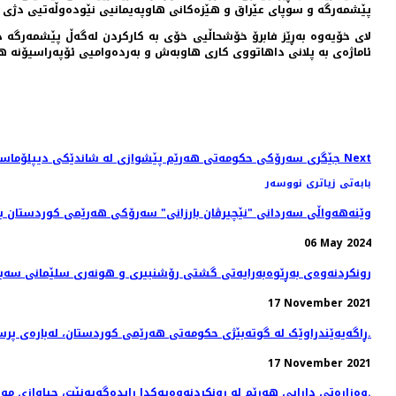
پێشمەرگە و سوپای عێراق و هێزەکانی هاوپەیمانیی نێودەوڵەتیی دژی دا
لای خۆیەوە بەڕێز فابرۆ خۆشحاڵیی خۆی بە كاركردن لەگەڵ پێشمەرگە 
ئاماژەی بە پلانی داهاتووی کاری هاوبەش و بەردەوامیی ئۆپەراسیۆنە 
Next
Next article: جێگری سەرۆکی حکومەتی هەرێم پێشوازی لە شاندێکی دیپلۆماسی و سەربازیی هەنگاری کرد
بابەتی زیاتری نووسەر
وێنه‌هه‌واڵی سه‌ردانی "نێچیرڤان بارزانی" سەرۆکی هەرێمی کوردستان بۆ
06 May 2024
رونکردنەوەی بەڕێوەبەرایەتی گشتی رۆشنبیری و هونەری سلێمانی سەبا
17 November 2021
ڕاگەیەێندراوێک لە گوتەبێژی حکومەتی ھەرێمی کوردستان، لەبارەی پرسی کۆچبەران.
17 November 2021
وەزارەتی دارایی هەرێم لە رونکردنەوەیەکدا رایدەگەیەنێت، جیاوازی موچە و دەرماڵەی ئەو مانگانەی فەرمانبەران کە پاشەکەوتکراوە خەرج دەکرێتەوە.