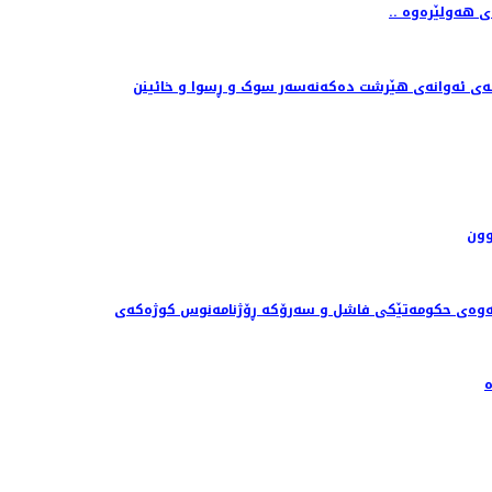
گای هەولێرەوە
انەی ئەوانەی هێرشت دەکەنەسەر سوک و ڕسوا و خائینن
وون