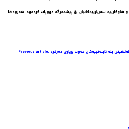
 هاوكارییە سەربازییەكانیان بۆ پێشمەرگە دووپات كردەوە، هەروەها