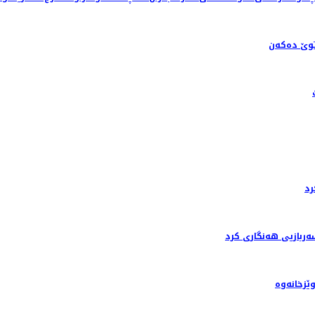
ێ ده‌كه‌ن
رد
ربازیی هەنگاری کرد
ێزخانەوە