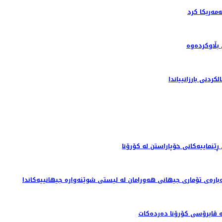
ه‌ریکا کرد
بڵاوکردەوە
دنى بارزانيياندا
نماییەکانی خۆپاراستن لە کۆرۆنا
بارەی تۆماری جیهانی هەورامان لە لیستی شوێنەوارە جیهانییەکاندا