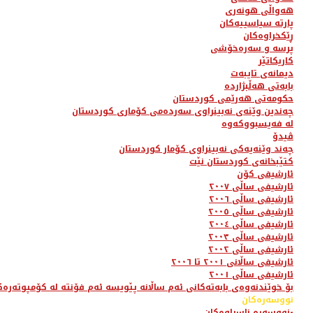
هەواڵی هونەری
پارتە سیاسییەکان
ڕێکخراوەکان
پرسە و سەرەخۆشی
کاریکاتێر
دیمانەی تایبەت
بابەتی هەڵبژاردە
حکومەتی هەرێمی کوردستان
چەندین وێنەی نەبینراوی سەردەمی کۆماری کوردستان
لە فەیسبووکەوە
ڤیدۆ
چەند وێنەیەکی نەبینراوی کۆمار کوردستان
کتێبخانەی کوردستان نێت
ئارشیفی کۆن
ئارشیفی ساڵی ٢٠٠٧
ئارشیفی ساڵی ٢٠٠٦
ئارشیفی ساڵی ٢٠٠٥
ئارشیفی ساڵی ٢٠٠٤
ئارشیفی ساڵی ٢٠٠٣
ئارشیفی ساڵی ٢٠٠٢
ئارشیفی ساڵانی ٢٠٠١ تا ٢٠٠٦
ئارشیفی ساڵی ٢٠٠١
بۆ خوێندنەوەی بابەتەکانی ئەم ساڵانە پێویسە ئەم فۆنتە لە کۆمپوتەرەک
نووسەرەکان
نووسەرە ناسراوەکان-