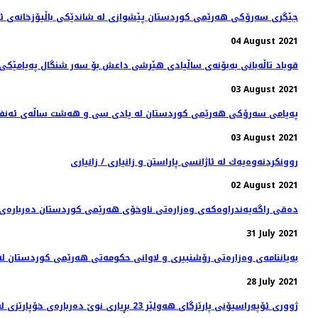
جێگری سەرۆکی هەرێمی کوردستان پێشوازی لە شاندێکی باڵیۆزخانه‌ی ئه‌م
04 August 2021
قوباد تاڵەبانی بەبۆنەی ساڵیادی هێرشی داعش بۆ سەر شنگال پەیامێکی 
03 August 2021
پەیامی سەرۆکی هەرێمی کوردستان له‌ يادى سى و هه‌شت ساڵه‌ى ئه‌نفالكر
03 August 2021
روونكردنه‌وه‌یه‌ك له‌ ئاژانسی پاراستن و زانیاری / زانیاری
02 August 2021
دەقی راگەیەندراوەکەی وەزارەتی ناوخۆی هەرێمی کوردستان دەربارەی ڕێ
31 July 2021
بەیاننامەی وەزارەتی رۆشنبیری و لاوانی حکومەتی هەرێمی کوردستان لە
28 July 2021
ژووری ئۆپەراسیۆنی پارێزگای هەولێر 23 بڕیاری نوێ‌ دەربارەی خۆپارێزی لە ڤایرۆسی كۆرۆنا دەردەكات