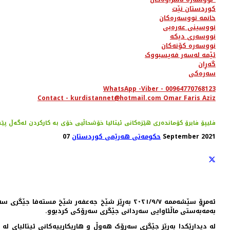
کوردستان نێت
خانمە نووسەرەکان
نووسینی عەرەبی
نووسەری دیکە
نووسەرە کۆنەکان
ئێمە لەسەر فەیسبووک
گەڕان
سەرەکی
WhatsApp -Viber - 00964770768123
Contact - kurdistannet@hotmail.com Omar Faris Aziz
فلیپۆ فابرۆ کۆماندەری هێزەکانی ئیتالیا خۆشحاڵیی خۆی بە كاركردن لەگەڵ پ
07 September 2021
حکومەتی هەرێمی کوردستان
ئەمڕۆ سێشەممە ٢٠٢١/٩/٧ بەڕێز شێخ جەعفەر شێخ 
بەمەبەستی ماڵئاوایى سەردانی جێگری سەرۆكی كردبوو.
لە دیدارێکدا بەڕێز جێگرى سەرۆک هەوڵ و هاریكارییەكانی ئیتالیای لە 