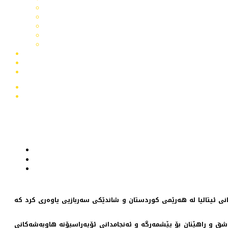
 هێزەکانی ئیتالیا لە هەرێمی كوردستان و شاندێکی سەربازیی یاوەری کرد كە
 مەشق و ڕاهێنان بۆ پێشمەرگە و ئەنجامدانی ئۆپەراسیۆنە هاوبەشەکانی