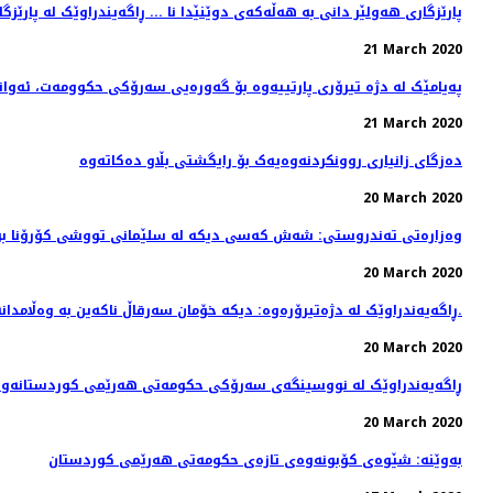
.. پارێزگاری هەولێر دانی بە هەڵەکەی دوێنێدا نا ... ڕاگەیندراوێک لە پارێز
21 March 2020
پەیامێک لە دژە تیرۆری پارتییەوە بۆ گەورەیی سەرۆکی حکوومەت، ئەو
21 March 2020
دەزگای زانیاری روونکردنەوەیەک بۆ رایگشتی بڵاو دەکاتەوە
20 March 2020
وەزارەتی تەندروستی: شەش كەسی دیكە لە سلێمانی تووشی كۆرۆنا ب
20 March 2020
ڕاگەیەندراوێک لە دژەتیرۆرەوە: دیکە خۆمان سەرقاڵ ناکەین بە وەڵامدانەوەی حکومەتێکی فاشل و سەرۆکە ڕۆژنامەنوس کوژەکەی.
20 March 2020
ڕاگەیەندراوێک لە نووسینگەی سەرۆکی حکومەتی هەرێمی کوردستانەوە
20 March 2020
بەوێنە: شێوەی کۆبونەوەی تازەی حکومەتی هەرێمی کوردستان