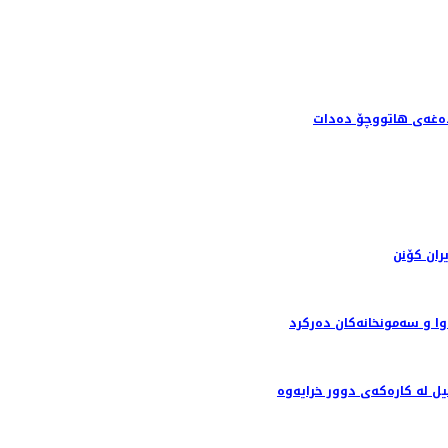
ران کۆنن
وا و سه‌مونخانه‌كان ده‌ركرد
ل لە کارەکەی دوور خرایەوە