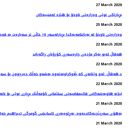
27 March 2020
بڕیارێكی نوێی وەزارەتی ناوخۆ بۆ هێزە ئەمنییەكان
25 March 2020
وەزارەتی ناوخۆ لە بەیاننامەیەکدا بڕیارلەسەر ١٥ خاڵی تر سەبارەت بە قەدەغەی هاتووچۆ دەدات
22 March 2020
هه‌ڤاڵ ئه‌بو به‌كر مژده‌ی چاره‌سه‌ری کۆرۆنای راگه‌یاند
22 March 2020
د.هەڤاڵ: ئەو وێنانەی کە بڵاوکراونەتەوە بەشەو خەڵک دەرچوون بۆ سەی
22 March 2020
لیژنه‌ هاوبه‌شه‌كانی قائیمقامیه‌تی سلێمانی كۆمه‌ڵێك بڕیاری نوێی بۆ نانه‌
21 March 2020
بەهۆی سەرپێچیەکانییەوە، بەڕێوەبەری ئاسایشی گومرگی ئیبراهیم خەلی
21 March 2020