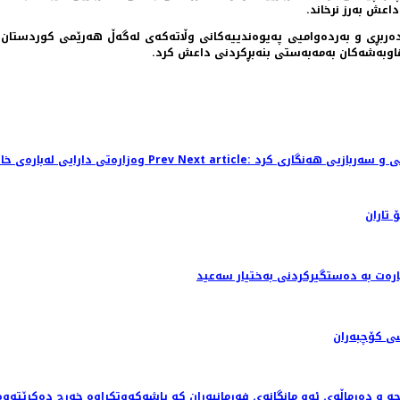
عش بەرز نرخاند.
دەربڕی و بەردەوامیی پەیوەندییەكانی وڵاتەكەی لەگەڵ هەرێمی كوردستان و
هاوبەشەکان بەمەبەستی بنەبڕكردنی داعش كرد.
Prev
Previous article: وەزارەتی دارایی لەبارەی خانەنشینی پلە تایبەتییەکان حەوت بڕیاری دەرکرد
 تاران
رەت بە دەستگیرکردنی بەختیار سەعید