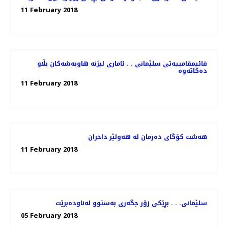
11 February 2018
قائیمقامییه‌تی سلێمانی . . ئاماری لیژنه‌ هاوبه‌شه‌كان بڵاو
11 February 2018
هەشت كۆگای دەرمان لە هەولێر داخران
11 February 2018
سلێمانی. . . بڕێكی زۆر جگه‌ری به‌ستوو له‌ناوده‌برێت
05 February 2018