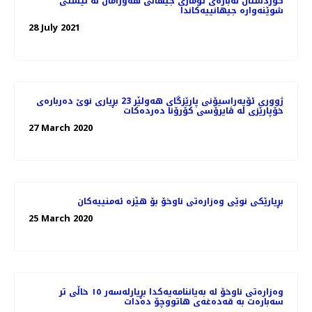
کوردستان لەبارەی تۆماری جیهانی هەورامان لە لیستی
شوێنەوارە جیهانییەکاندا
28 July 2021
ژووری ئۆپەراسیۆنی پارێزگای هەولێر 23 بڕیاری نوێ‌ دەربارەی
خۆپارێزی لە ڤایرۆسی كۆرۆنا دەردەكات
27 March 2020
بڕیارێكی نوێی وەزارەتی ناوخۆ بۆ هێزە ئەمنییەكان
25 March 2020
وەزارەتی ناوخۆ لە بەیاننامەیەکدا بڕیارلەسەر ١٥ خاڵی تر
سەبارەت بە قەدەغەی هاتووچۆ دەدات