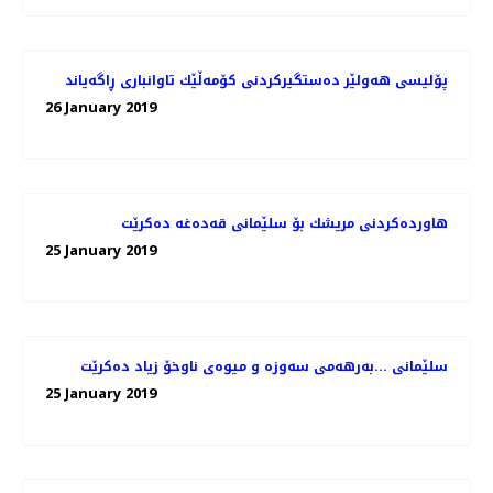
پۆلیسی هەولێر دەستگیركردنی كۆمەڵێك تاوانباری ڕاگەیاند
26 January 2019
هاوردەكردنی مریشك بۆ سلێمانی قەدەغە دەكرێت
25 January 2019
سلێمانی ...بەرهەمی سەوزە و میوەی ناوخۆ زیاد دەكرێت
25 January 2019