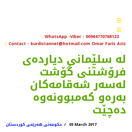
≡
≡
rch
WhatsApp -Viber - 00964770768123
Contact - kurdistannet@hotmail.com Omar Faris Aziz
له‌ سلێمانی دیارده‌ی
فرۆشتنی گۆشت
له‌سه‌ر شه‌قامه‌كان
به‌ره‌و كه‌مبوونه‌وه‌
ده‌چێت
05 March 2017
حکومەتی هەرێمی کوردستان