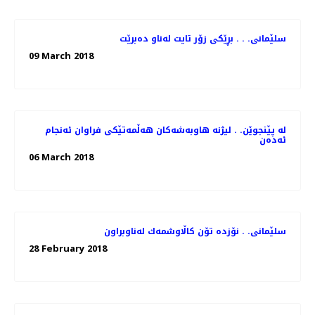
سلێمانی. . . بڕێكی زۆر تایت له‌ناو ده‌برێت
09 March 2018
له‌ پێنجوێن. . لیژنه‌ هاوبه‌شه‌كان هه‌ڵمه‌تێكی فراوان ئه‌نجام
ئه‌ده‌ن
06 March 2018
سلێمانی. . نۆزده‌ تۆن كاڵاوشمه‌ك له‌ناوبراون
28 February 2018