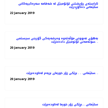
ئاراسته‌ی رۆیشتنی ئۆتۆمبێل له‌ شه‌قامه‌ سه‌ره‌كییه‌كانی
سلێمانی ده‌گۆڕدرێت
22 January 2019
به‌هۆی نه‌بوونی مۆڵه‌ته‌وه‌ وه‌رشه‌یه‌كی گۆرینی سیستمی
سوته‌مه‌نی ئۆتومبێل داده‌خرێت. .
20 January 2019
سلێمانی. . . برێكی زۆر خورمای بریه‌م له‌ناوده‌برێت. .
20 January 2019
سلێمانی ...بڕێكی زۆر خورما له‌ناوده‌برێت