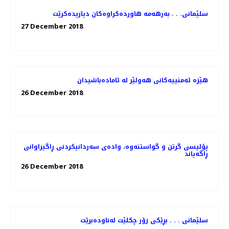
سلێمانی. . . به‌رهه‌مه‌ هاورده‌كراوه‌كان دیاریده‌كرێت
27 December 2018
هێزە ئەمنییەكانی هەولێر لە ئامادەباشیدان
26 December 2018
پۆلیسی گرتن و گواستنەوە، وادەی سەردانیكردنی ڕاگیراوانی
ڕاگەیاند
26 December 2018
سلێمانی . . . بڕێكی زۆر چكلێت له‌ناوده‌برێت