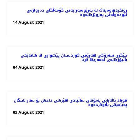
ڕونکردنەوەیەک لە بەڕێوەبەرایەتی کۆمەڵگای دەروازەی
نێودەوڵەتی پەروێزخانەوە
14 August 2021
جێگری سەرۆکی هەرێمی کوردستان پێشوازی لە شاندێکی
باڵیۆزخانه‌ی ئه‌مه‌ریکا کرد
04 August 2021
قوباد تاڵەبانی بەبۆنەی ساڵیادی هێرشی داعش بۆ سەر شنگال
پەیامێکی بڵاوکردەوە
03 August 2021