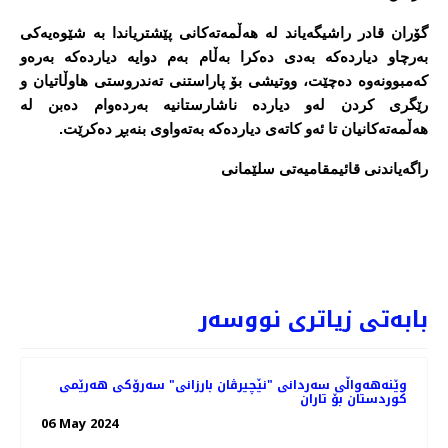
گۆران قادر راشیگه‌یاند له‌ هه‌ڵمه‌ته‌كانی پێشتریاندا به‌ شێوه‌یه‌كی
به‌رچاو دیارده‌كه‌ به‌دی ده‌كرا به‌ڵام به‌م دوایه‌ دیارده‌كه‌ به‌ره‌و
كه‌مبوونه‌وه‌ ده‌چێت، ووتیشی بۆ پاراستنی ته‌ندروستی هاوڵاتیان و
رێگری كردن له‌و دیارده‌ ناشارستانیه‌ به‌رده‌وام ده‌بن له‌
هه‌ڵمه‌ته‌كانیان تا ئه‌و كاته‌ی دیارده‌كه‌ به‌ته‌واوی بنه‌بڕ ده‌كرێت.
راگه‌یاندنی قائیمقامیه‌تی سلێمانی
ه‌كات كه‌ هه‌وڵی ده‌ستگیركردنی تۆمه‌تبارێكی دا
PREV
NEXT
بابەتی زیاتری نووسەر
وێنه‌هه‌واڵی سه‌ردانی "نێچیرڤان بارزانی" سەرۆکی هەرێمی
کوردستان بۆ تاران
06 May 2024