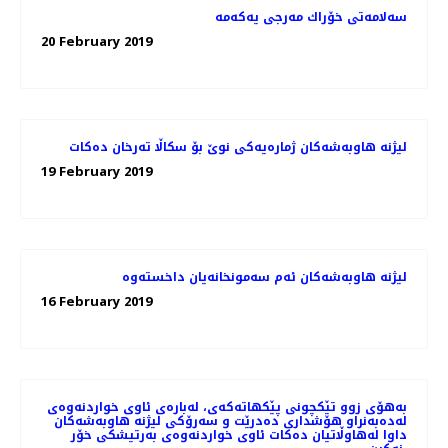
20 February 2019
لیژنه‌ هاوبه‌شه‌كان ژماره‌یه‌كی نوێ بۆ سكاڵا ته‌رخان ده‌كات
19 February 2019
16 February 2019
به‌هۆی زوو تێكچونی پێكهاته‌كه‌ی، لەبارەی ئاوی خواردنەوەی
له‌ده‌به‌نراو هۆشداری دەدرێت و سه‌رۆكی لیژنه هاوبه‌شه‌كان
داوا له‌هاوڵاتیان ده‌كات ئاوی خواردنه‌وه‌ی به‌رتیشكی خۆر