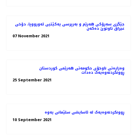
جێگری سەرۆکی هەرێم و بەرپرسی یەکێتیی ئەورووپا، دۆخى
عيراق تاوتوێ ده‌كه‌ن
07 November 2021
وەزارەتی ناوخۆی حکومەتی هەرێمی کوردستان
ڕوونکردنەوەیەک دەدات
25 September 2021
ڕوونکردنەوەیەک لە ئاسایشی سلێمانی یەوە
10 September 2021