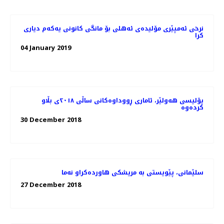
نرخی ئەمپێری مۆلیدەی ئەهلی بۆ مانگی كانونی یەكەم دیاری
كرا
04 January 2019
پۆلیسی هەولێر، ئاماری ڕووداوەكانی ساڵی ٢٠١٨ی بڵاو
كردەوە
30 December 2018
27 December 2018