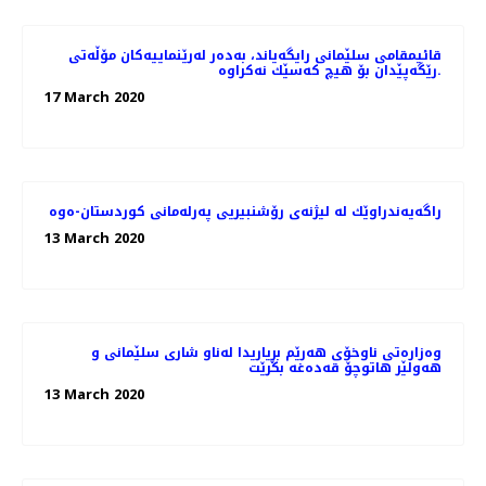
قائیمقامی سلێمانی رایگه‌یاند، به‌ده‌ر له‌رێنماییه‌كان مۆڵه‌تی
رێگه‌پێدان بۆ هیچ كه‌سێك نه‌كراوه‌.
17 March 2020
راگه‌یه‌ندراوێك لە لیژنەی رۆشنبیریی پەرلەمانی كوردستان-ەوە
13 March 2020
وەزارەتی ناوخۆی هەرێم بڕیاریدا لەناو شاری سلێمانی و
هەولێر هاتوچۆ قەدەغە بکرێت
13 March 2020