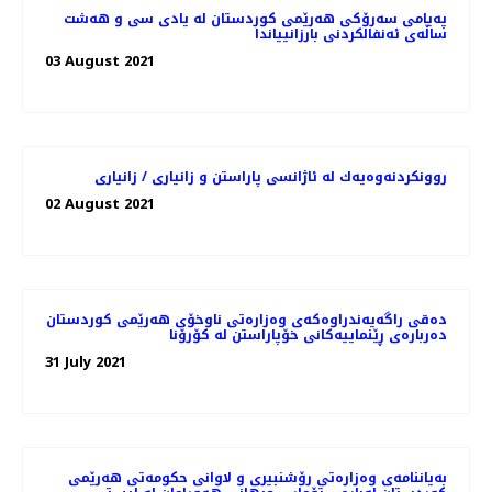
پەیامی سەرۆکی هەرێمی کوردستان له‌ يادى سى و هه‌شت
ساڵه‌ى ئه‌نفالكردنى بارزانيياندا
03 August 2021
روونكردنه‌وه‌یه‌ك له‌ ئاژانسی پاراستن و زانیاری / زانیاری
02 August 2021
دەقی راگەیەندراوەکەی وەزارەتی ناوخۆی هەرێمی کوردستان
دەربارەی ڕێنماییەکانی خۆپاراستن لە کۆرۆنا
31 July 2021
بەیاننامەی وەزارەتی رۆشنبیری و لاوانی حکومەتی هەرێمی