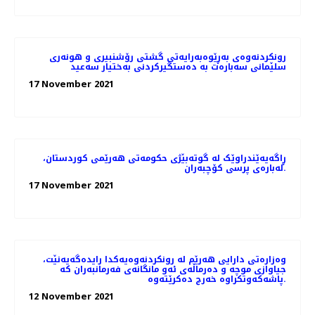
رونکردنەوەی بەڕێوەبەرایەتی گشتی رۆشنبیری و هونەری
سلێمانی سەبارەت بە دەستگیرکردنی بەختیار سەعید
17 November 2021
ڕاگەیەێندراوێک لە گوتەبێژی حکومەتی ھەرێمی کوردستان،
لەبارەی پرسی کۆچبەران.
17 November 2021
وەزارەتی دارایی هەرێم لە رونکردنەوەیەکدا رایدەگەیەنێت،
جیاوازی موچە و دەرماڵەی ئەو مانگانەی فەرمانبەران کە
پاشەکەوتکراوە خەرج دەکرێتەوە.
12 November 2021