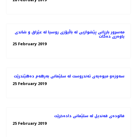
مه‌سرور بارزانی پێشوازیی لە باڵیۆزی روسیا لە عێراق و شاندی
یاوه‌ری ده‌كات
25 February 2019
سه‌وزه‌و میوه‌یه‌ی ته‌ندروست له‌ سلێمانی به‌رهه‌م ده‌هێندرێت
25 February 2019
فالوده‌ی قه‌ندیل له‌ سلێمانی داده‌خرێت
25 February 2019