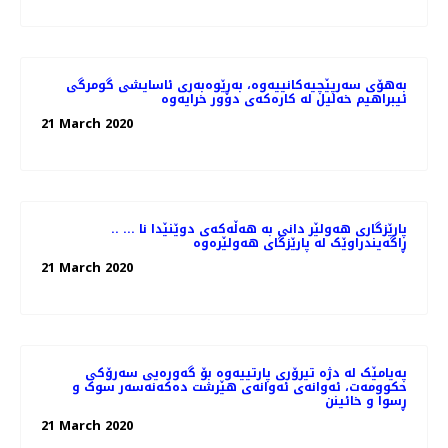
بەهۆی سەرپێچیەکانییەوە، بەڕێوەبەری ئاسایشی گومرگی
ئیبراهیم خەلیل لە کارەکەی دوور خرایەوە
21 March 2020
.. پارێزگاری هەولێر دانی بە هەڵەکەی دوێنێدا نا ...
ڕاگەیندراوێک لە پارێزگای هەولێرەوە
21 March 2020
پەیامێک لە دژە تیرۆری پارتییەوە بۆ گەورەیی سەرۆکی
حکوومەت، ئەوانەی ئەوانەی هێرشت دەکەنەسەر سوک و
ڕسوا و خائینن
21 March 2020