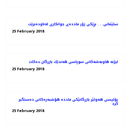
سلێمانی. . . بڕێكی زۆر مادده‌ی جوانكاری له‌ناوده‌برێت
25 February 2018
لیژنه‌ هاوبه‌شه‌كانی سوپاسی هه‌ندێك بازرگان ده‌كات
25 February 2018
پۆلیسی هەولێر بازرگانێكی ماددە هۆشبەرەكانی دەستگیر
كرد
25 February 2018