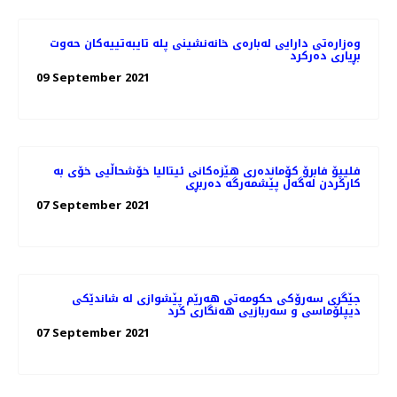
وەزارەتی دارایی لەبارەی خانەنشینی پلە تایبەتییەکان حەوت
بڕیاری دەرکرد
09 September 2021
فلیپۆ فابرۆ کۆماندەری هێزەکانی ئیتالیا خۆشحاڵیی خۆی بە
كاركردن لەگەڵ پێشمەرگە دەربڕی
07 September 2021
جێگری سەرۆکی حکومەتی هەرێم پێشوازی لە شاندێکی
دیپلۆماسی و سەربازیی هەنگاری کرد
07 September 2021