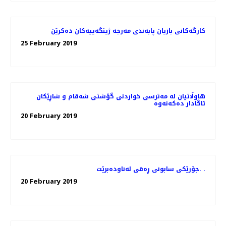
كارگه‌كانی بازیان پابه‌ندی مه‌رجه‌ ژینگه‌ییه‌كان ده‌كرێن
25 February 2019
هاوڵاتیان له‌ مەترسی خواردنی گۆشتی شەقام و شاڕێكان
20 February 2019
جۆرێكی سابونی ڕه‌قی له‌ناوده‌برێت. .
20 February 2019