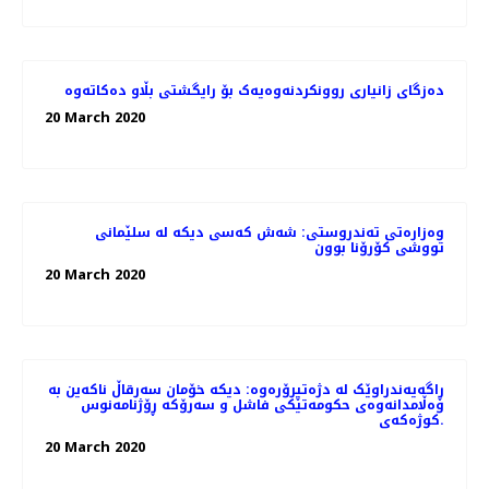
دەزگای زانیاری روونکردنەوەیەک بۆ رایگشتی بڵاو دەکاتەوە
20 March 2020
وەزارەتی تەندروستی: شەش كەسی دیكە لە سلێمانی
تووشی كۆرۆنا بوون
20 March 2020
ڕاگەیەندراوێک لە دژەتیرۆرەوە: دیکە خۆمان سەرقاڵ ناکەین بە
وەڵامدانەوەی حکومەتێکی فاشل و سەرۆکە ڕۆژنامەنوس
کوژەکەی.
20 March 2020