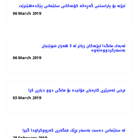
لیژنە بۆ پاراستنی گەڕەكە كۆنەكانی سلێمانی پێكدەهێنرێت
06 March 2019
له‌یه‌ك مانگدا لیژنه‌كان زیاتر له‌ 3 هه‌زار شوێنیان
06 March 2019
نرخی ئه‌مپێری كاره‌بای مۆلیده‌ بۆ مانگی دوو دیاری كرا
03 March 2019
له‌ سلێمانی ده‌ست به‌سه‌ر بڕێك فنگه‌ری كه‌رووكراودا گیرا
28 February 2019