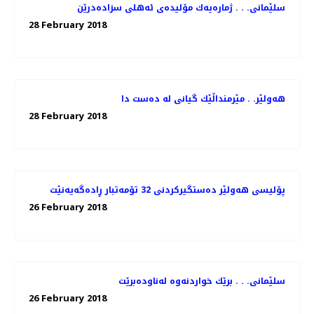
سلێمانی. . . ژماره‌یه‌ك مۆلیده‌ی ئه‌هلی سزاده‌درێن
28 February 2018
هەولێر. . مێرمنداڵێك گیانی لە دەست دا
28 February 2018
پۆلیسی هەولێر دەستگیركردنی 32 تۆمەتبار ڕادەگەیەنێت
26 February 2018
سلێمانی. . . برێك خواردنه‌وه‌ له‌ناوده‌برێت
26 February 2018