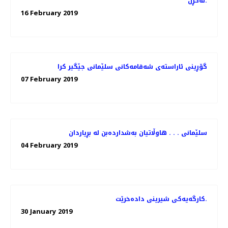
نه‌كڕن.
16 February 2019
گۆڕینی ئاراسته‌ی شه‌قامه‌كانی سلێمانی جێگیر كرا
07 February 2019
سلێمانی . . . هاوڵاتیان به‌شدارده‌بن له‌ بڕیاردان
04 February 2019
کارگەیەکی شیرینی دادەخرێت.
30 January 2019