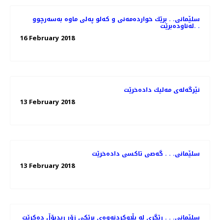
سلێمانی. . برێك خوارده‌مه‌نی و كه‌لو په‌لی ماوه‌ به‌سه‌رچوو
له‌ناوده‌برێت. .
16 February 2018
نێرگه‌له‌ی مه‌لیك داده‌خرێت
13 February 2018
سلێمانی. . . گه‌صی تاكسی داده‌خرێت
13 February 2018
سلێمانی. . . رێگری له‌ بڵاوكردنه‌وه‌ی بڕێكی زۆر ریدبۆڵ ده‌كرێت