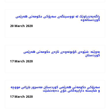
ڕاگەیەندراوێک لە نووسینگەی سەرۆکی حکومەتی هەرێمی
کوردستانەوە
20 March 2020
بەوێنە: شێوەی کۆبونەوەی تازەی حکومەتی هەرێمی
کوردستان
17 March 2020
سەرۆکی حکومەتی هەرێمی کوردستان مەسرور بارزانی مووچە
و شایستە داراییەکانی خۆی دەبەخشێت
17 March 2020