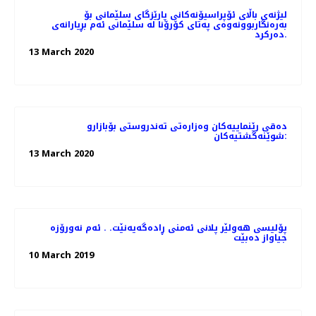
لیژنەی باڵای ئۆپراسیۆنەكانی پارێزگای سلێمانی بۆ
بەرەنگاربوونەوەی پەتای كۆرۆنا لە سلێمانی ئەم بڕیارانەی
دەرکرد.
13 March 2020
دەقی رێنماییەكان وەزارەتی تەندروستی بۆبازارو
شوێنەگشتیەکان:
13 March 2020
پۆلیسی هەولێر پلانی ئەمنی ڕادەگەیەنێت. . ئەم نەورۆزە
جیاواز دەبێت
10 March 2019