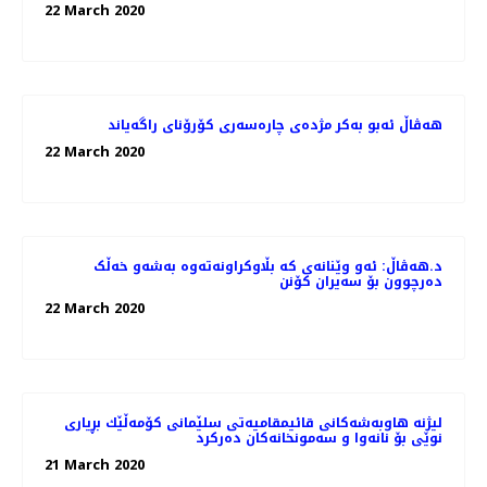
22 March 2020
هه‌ڤاڵ ئه‌بو به‌كر مژده‌ی چاره‌سه‌ری کۆرۆنای راگه‌یاند
22 March 2020
د.هەڤاڵ: ئەو وێنانەی کە بڵاوکراونەتەوە بەشەو خەڵک
دەرچوون بۆ سەیران کۆنن
22 March 2020
لیژنه‌ هاوبه‌شه‌كانی قائیمقامیه‌تی سلێمانی كۆمه‌ڵێك بڕیاری
نوێی بۆ نانه‌وا و سه‌مونخانه‌كان ده‌ركرد
21 March 2020