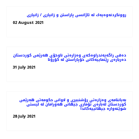
روونكردنه‌وه‌یه‌ك له‌ ئاژانسی پاراستن و زانیاری / زانیاری
02 August 2021
دەقی راگەیەندراوەکەی وەزارەتی ناوخۆی هەرێمی کوردستان
دەربارەی ڕێنماییەکانی خۆپاراستن لە کۆرۆنا
31 July 2021
بەیاننامەی وەزارەتی رۆشنبیری و لاوانی حکومەتی هەرێمی
کوردستان لەبارەی تۆماری جیهانی هەورامان لە لیستی
شوێنەوارە جیهانییەکاندا
28 July 2021