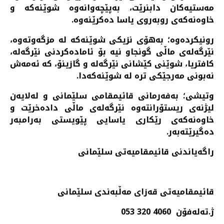
مه‌ستیه‌كان دابنرێت، به‌پێچه‌وانه‌وه‌ شوێنه‌كه‌ و
خاوه‌نه‌كه‌ی روبه‌روی یاسا ده‌كرێنه‌وه‌.
رونیكرده‌وه‌؛ به‌هۆی نزیكی شوێنه‌كه‌ له‌ مزگه‌وته‌وه‌،
نێرگه‌له‌ی ماڵی گونجاو نیه‌ بۆ ئاماده‌كردنی نێرگه‌له‌،
كافتریا، شوێنی كێشانی نێرگه‌له‌ و گازینۆ، كه‌ ئه‌مه‌ش
نه‌بونی مه‌رجێكی تره‌ له‌ شوێنه‌كه‌دا.
وتیشی؛ به‌فه‌رمانی قائیمقامی سلێمانی و له‌لایه‌ن
لیژنه‌ی ریستۆرانته‌وه‌ نێرگه‌له‌ی ماڵی داده‌خرێت و
خاوه‌نه‌كه‌ی رێكاری یاسایی پێویستی به‌رامبه‌ر
ده‌گیرێته‌به‌ر.
راگه‌یاندنی قائیمقامیه‌تی سلێمانی
قائیمقامیه‌تی قه‌زای مه‌ڵبه‌ندی سلێمانی
ژ.ته‌له‌فۆن 4060 320 053