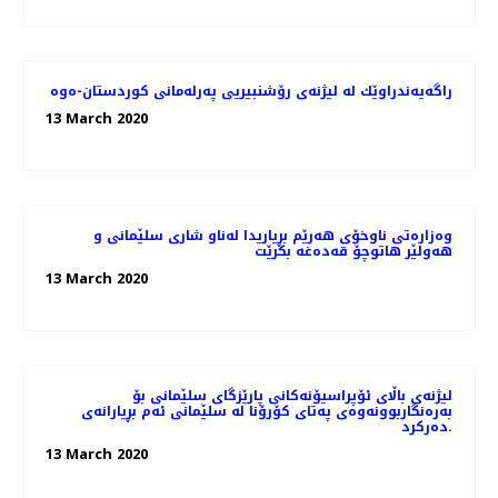
راگه‌یه‌ندراوێك لە لیژنەی رۆشنبیریی پەرلەمانی كوردستان-ەوە
13 March 2020
وەزارەتی ناوخۆی هەرێم بڕیاریدا لەناو شاری سلێمانی و
هەولێر هاتوچۆ قەدەغە بکرێت
13 March 2020
لیژنەی باڵای ئۆپراسیۆنەكانی پارێزگای سلێمانی بۆ
بەرەنگاربوونەوەی پەتای كۆرۆنا لە سلێمانی ئەم بڕیارانەی
دەرکرد.
13 March 2020