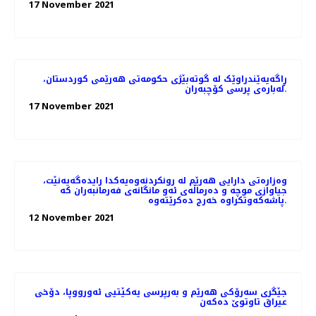
17 November 2021
ڕاگەیەێندراوێک لە گوتەبێژی حکومەتی ھەرێمی کوردستان،
لەبارەی پرسی کۆچبەران.
17 November 2021
وەزارەتی دارایی هەرێم لە رونکردنەوەیەکدا رایدەگەیەنێت،
جیاوازی موچە و دەرماڵەی ئەو مانگانەی فەرمانبەران کە
پاشەکەوتکراوە خەرج دەکرێتەوە.
12 November 2021
جێگری سەرۆکی هەرێم و بەرپرسی یەکێتیی ئەورووپا، دۆخى
عيراق تاوتوێ ده‌كه‌ن