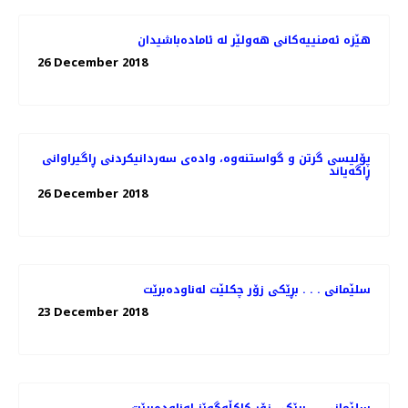
هێزە ئەمنییەكانی هەولێر لە ئامادەباشیدان
26 December 2018
پۆلیسی گرتن و گواستنەوە، وادەی سەردانیكردنی ڕاگیراوانی
ڕاگەیاند
26 December 2018
سلێمانی . . . بڕێكی زۆر چكلێت له‌ناوده‌برێت
23 December 2018