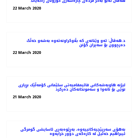
هه‌ڤاڵ ئه‌بو به‌كر مژده‌ی چاره‌سه‌ری کۆرۆنای راگه‌یاند
22 March 2020
د.هەڤاڵ: ئەو وێنانەی کە بڵاوکراونەتەوە بەشەو خەڵک
دەرچوون بۆ سەیران کۆنن
22 March 2020
لیژنه‌ هاوبه‌شه‌كانی قائیمقامیه‌تی سلێمانی كۆمه‌ڵێك بڕیاری
نوێی بۆ نانه‌وا و سه‌مونخانه‌كان ده‌ركرد
21 March 2020
بەهۆی سەرپێچیەکانییەوە، بەڕێوەبەری ئاسایشی گومرگی
ئیبراهیم خەلیل لە کارەکەی دوور خرایەوە