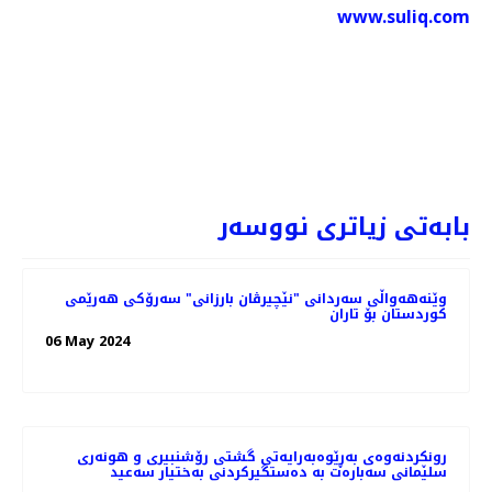
www.suliq.com
PREVIOUS AR: سلێمانی ... بڕێكی زۆر پاكه‌ره‌وه‌ له‌ناوده‌برێت
PREV
NEXT
بابەتی زیاتری نووسەر
وێنه‌هه‌واڵی سه‌ردانی "نێچیرڤان بارزانی" سەرۆکی هەرێمی
کوردستان بۆ تاران
06 May 2024
رونکردنەوەی بەڕێوەبەرایەتی گشتی رۆشنبیری و هونەری
سلێمانی سەبارەت بە دەستگیرکردنی بەختیار سەعید