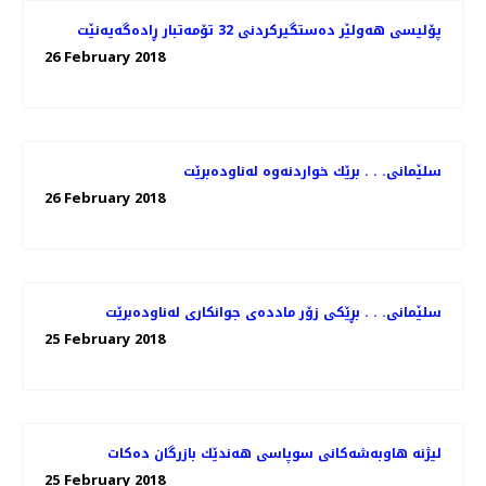
پۆلیسی هەولێر دەستگیركردنی 32 تۆمەتبار ڕادەگەیەنێت
26 February 2018
سلێمانی. . . برێك خواردنه‌وه‌ له‌ناوده‌برێت
26 February 2018
سلێمانی. . . بڕێكی زۆر مادده‌ی جوانكاری له‌ناوده‌برێت
25 February 2018
لیژنه‌ هاوبه‌شه‌كانی سوپاسی هه‌ندێك بازرگان ده‌كات
25 February 2018