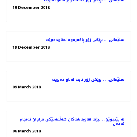
سلێمانی ... بڕێكی زۆر كاكڵه‌گوێز له‌ناوده‌برێت
19 December 2018
سلێمانی ... بڕێكی زۆر پاكه‌ره‌وه‌ له‌ناوده‌برێت
19 December 2018
سلێمانی. . . بڕێكی زۆر تایت له‌ناو ده‌برێت
09 March 2018
له‌ پێنجوێن. . لیژنه‌ هاوبه‌شه‌كان هه‌ڵمه‌تێكی فراوان ئه‌نجام
ئه‌ده‌ن
06 March 2018