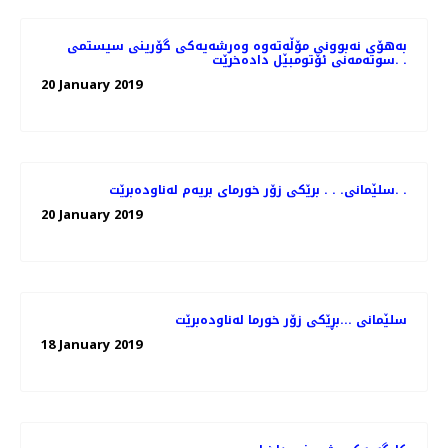
به‌هۆی نه‌بوونی مۆڵه‌ته‌وه‌ وه‌رشه‌یه‌كی گۆرینی سیستمی
سوته‌مه‌نی ئۆتومبێل داده‌خرێت. .
20 January 2019
سلێمانی. . . برێكی زۆر خورمای بریه‌م له‌ناوده‌برێت. .
20 January 2019
سلێمانی ...بڕێكی زۆر خورما له‌ناوده‌برێت
18 January 2019