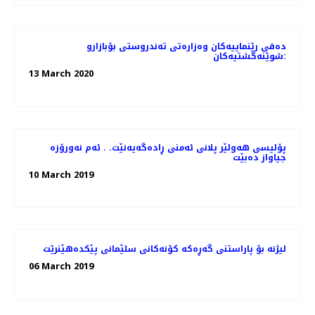
دەقی رێنماییەكان وەزارەتی تەندروستی بۆبازارو
شوێنەگشتیەکان:
13 March 2020
پۆلیسی هەولێر پلانی ئەمنی ڕادەگەیەنێت. . ئەم نەورۆزە
جیاواز دەبێت
10 March 2019
لیژنە بۆ پاراستنی گەڕەكە كۆنەكانی سلێمانی پێكدەهێنرێت
06 March 2019