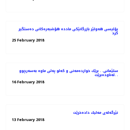
پۆلیسی هەولێر بازرگانێكی ماددە هۆشبەرەكانی دەستگیر
كرد
25 February 2018
سلێمانی. . برێك خوارده‌مه‌نی و كه‌لو په‌لی ماوه‌ به‌سه‌رچوو
له‌ناوده‌برێت. .
16 February 2018
نێرگه‌له‌ی مه‌لیك داده‌خرێت
13 February 2018