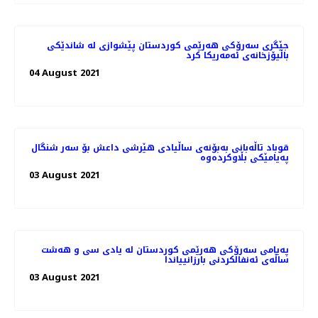
جێگری سەرۆکی هەرێمی کوردستان پێشوازی لە شاندێکی
باڵیۆزخانه‌ی ئه‌مه‌ریکا کرد
04 August 2021
قوباد تاڵەبانی بەبۆنەی ساڵیادی هێرشی داعش بۆ سەر شنگال
پەیامێکی بڵاوکردەوە
03 August 2021
پەیامی سەرۆکی هەرێمی کوردستان له‌ يادى سى و هه‌شت
ساڵه‌ى ئه‌نفالكردنى بارزانيياندا
03 August 2021