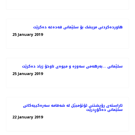
هاوردەكردنی مریشك بۆ سلێمانی قەدەغە دەكرێت
25 January 2019
سلێمانی ...بەرهەمی سەوزە و میوەی ناوخۆ زیاد دەكرێت
25 January 2019
ئاراسته‌ی رۆیشتنی ئۆتۆمبێل له‌ شه‌قامه‌ سه‌ره‌كییه‌كانی
سلێمانی ده‌گۆڕدرێت
22 January 2019