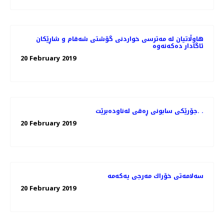
هاوڵاتیان له‌ مەترسی خواردنی گۆشتی شەقام و شاڕێكان
20 February 2019
جۆرێكی سابونی ڕه‌قی له‌ناوده‌برێت. .
20 February 2019
20 February 2019