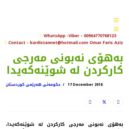
≡
≡
rch
WhatsApp -Viber - 00964770768123
Contact - kurdistannet@hotmail.com Omar Faris Aziz
به‌هۆی نه‌بونی مه‌رجی
كاركردن له‌ شوێنه‌كه‌یدا
17 December 2018
حکومەتی هەرێمی کوردستان
به‌هۆی نه‌بونی مه‌رجی كاركردن له‌ شوێنه‌كه‌یدا،