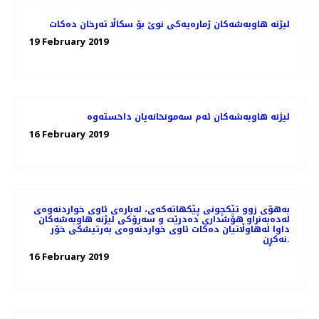
لیژنه‌ هاوبه‌شه‌كان ژماره‌یه‌كی نوێ بۆ سكاڵا ته‌رخان ده‌كات
19 February 2019
16 February 2019
به‌هۆی زوو تێكچونی پێكهاته‌كه‌ی، لەبارەی ئاوی خواردنەوەی
له‌ده‌به‌نراو هۆشداری دەدرێت و سه‌رۆكی لیژنه هاوبه‌شه‌كان
داوا له‌هاوڵاتیان ده‌كات ئاوی خواردنه‌وه‌ی به‌رتیشكی خۆر
نه‌كڕن.
16 February 2019