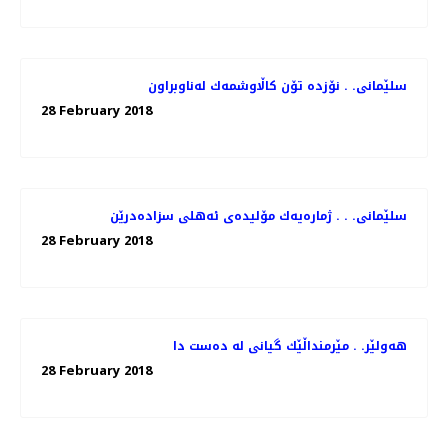
سلێمانی. . نۆزده‌ تۆن كاڵاوشمه‌ك له‌ناوبراون
28 February 2018
سلێمانی. . . ژماره‌یه‌ك مۆلیده‌ی ئه‌هلی سزاده‌درێن
28 February 2018
هەولێر. . مێرمنداڵێك گیانی لە دەست دا
28 February 2018