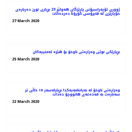
ژووری ئۆپەراسیۆنی پارێزگای هەولێر 23 بڕیاری نوێ‌ دەربارەی
خۆپارێزی لە ڤایرۆسی كۆرۆنا دەردەكات
27 March 2020
بڕیارێكی نوێی وەزارەتی ناوخۆ بۆ هێزە ئەمنییەكان
25 March 2020
وەزارەتی ناوخۆ لە بەیاننامەیەکدا بڕیارلەسەر ١٥ خاڵی تر
سەبارەت بە قەدەغەی هاتووچۆ دەدات
22 March 2020