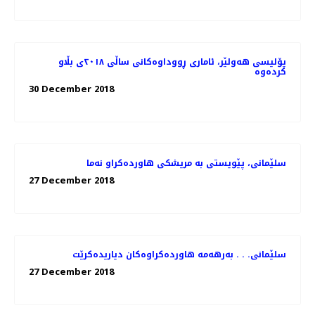
پۆلیسی هەولێر، ئاماری ڕووداوەكانی ساڵی ٢٠١٨ی بڵاو
كردەوە
30 December 2018
27 December 2018
سلێمانی. . . به‌رهه‌مه‌ هاورده‌كراوه‌كان دیاریده‌كرێت
27 December 2018