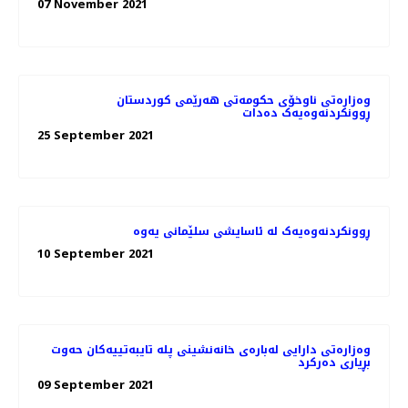
07 November 2021
وەزارەتی ناوخۆی حکومەتی هەرێمی کوردستان
ڕوونکردنەوەیەک دەدات
25 September 2021
ڕوونکردنەوەیەک لە ئاسایشی سلێمانی یەوە
10 September 2021
وەزارەتی دارایی لەبارەی خانەنشینی پلە تایبەتییەکان حەوت
بڕیاری دەرکرد
09 September 2021