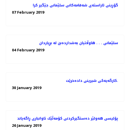
گۆڕینی ئاراسته‌ی شه‌قامه‌كانی سلێمانی جێگیر كرا
07 February 2019
سلێمانی . . . هاوڵاتیان به‌شدارده‌بن له‌ بڕیاردان
04 February 2019
کارگەیەکی شیرینی دادەخرێت.
30 January 2019
پۆلیسی هەولێر دەستگیركردنی كۆمەڵێك تاوانباری ڕاگەیاند
26 January 2019