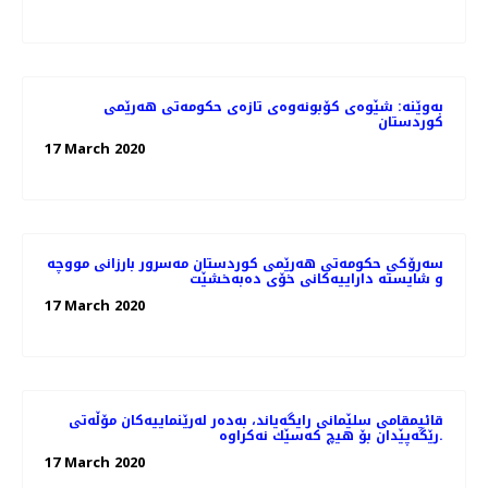
بەوێنە: شێوەی کۆبونەوەی تازەی حکومەتی هەرێمی
کوردستان
17 March 2020
سەرۆکی حکومەتی هەرێمی کوردستان مەسرور بارزانی مووچە
و شایستە داراییەکانی خۆی دەبەخشێت
17 March 2020
قائیمقامی سلێمانی رایگه‌یاند، به‌ده‌ر له‌رێنماییه‌كان مۆڵه‌تی
رێگه‌پێدان بۆ هیچ كه‌سێك نه‌كراوه‌.
17 March 2020