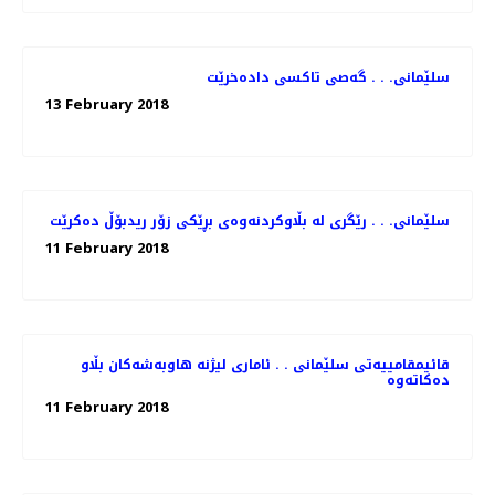
سلێمانی. . . گه‌صی تاكسی داده‌خرێت
13 February 2018
سلێمانی. . . رێگری له‌ بڵاوكردنه‌وه‌ی بڕێكی زۆر ریدبۆڵ ده‌كرێت
11 February 2018
قائیمقامییه‌تی سلێمانی . . ئاماری لیژنه‌ هاوبه‌شه‌كان بڵاو
11 February 2018