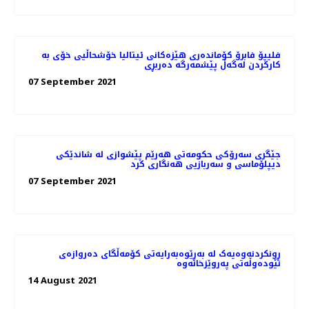
فلیپۆ فابرۆ کۆماندەری هێزەکانی ئیتالیا خۆشحاڵیی خۆی بە
كاركردن لەگەڵ پێشمەرگە دەربڕی
07 September 2021
جێگری سەرۆکی حکومەتی هەرێم پێشوازی لە شاندێکی
دیپلۆماسی و سەربازیی هەنگاری کرد
07 September 2021
ڕونکردنەوەیەک لە بەڕێوەبەرایەتی کۆمەڵگای دەروازەی
نێودەوڵەتی پەروێزخانەوە
14 August 2021