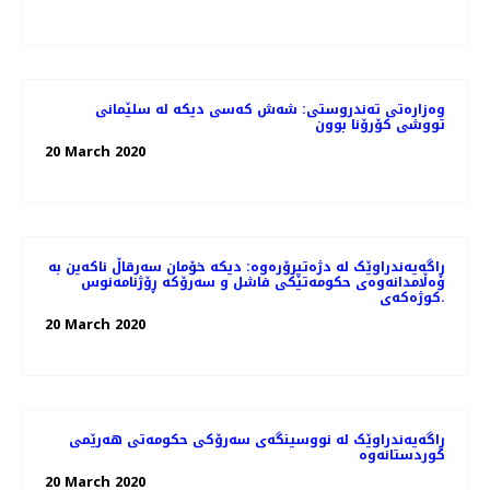
وەزارەتی تەندروستی: شەش كەسی دیكە لە سلێمانی
تووشی كۆرۆنا بوون
20 March 2020
ڕاگەیەندراوێک لە دژەتیرۆرەوە: دیکە خۆمان سەرقاڵ ناکەین بە
وەڵامدانەوەی حکومەتێکی فاشل و سەرۆکە ڕۆژنامەنوس
کوژەکەی.
20 March 2020
ڕاگەیەندراوێک لە نووسینگەی سەرۆکی حکومەتی هەرێمی
کوردستانەوە
20 March 2020