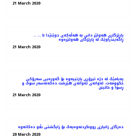
21 March 2020
.. پارێزگاری هەولێر دانی بە هەڵەکەی دوێنێدا نا ...
ڕاگەیندراوێک لە پارێزگای هەولێرەوە
21 March 2020
پەیامێک لە دژە تیرۆری پارتییەوە بۆ گەورەیی سەرۆکی
حکوومەت، ئەوانەی ئەوانەی هێرشت دەکەنەسەر سوک و
ڕسوا و خائینن
21 March 2020
دەزگای زانیاری روونکردنەوەیەک بۆ رایگشتی بڵاو دەکاتەوە
20 March 2020