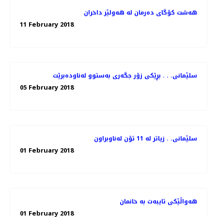
هەشت كۆگای دەرمان لە هەولێر داخران
11 February 2018
سلێمانی. . . بڕێكی زۆر جگه‌ری به‌ستوو له‌ناوده‌برێت
05 February 2018
سلێمانی. . زیاتر له‌ 11 تۆن له‌ناوبراون
01 February 2018
هه‌واڵێكی تایبه‌ت به‌ خانمان
01 February 2018