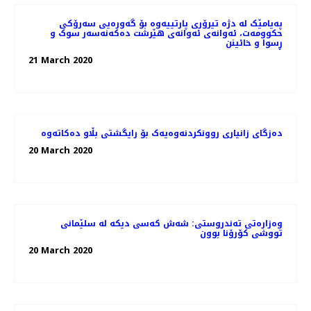
پەیامێک لە دژە تیرۆری پارتییەوە بۆ گەورەیی سەرۆکی
حکوومەت، ئەوانەی ئەوانەی هێرشت دەکەنەسەر سوک و
ڕسوا و خائینن
21 March 2020
دەزگای زانیاری روونکردنەوەیەک بۆ رایگشتی بڵاو دەکاتەوە
20 March 2020
وەزارەتی تەندروستی: شەش كەسی دیكە لە سلێمانی
تووشی كۆرۆنا بوون
20 March 2020