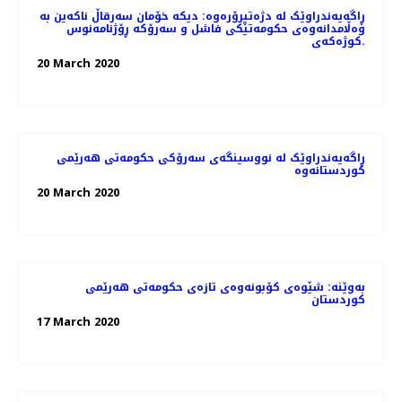
ڕاگەیەندراوێک لە دژەتیرۆرەوە: دیکە خۆمان سەرقاڵ ناکەین بە
وەڵامدانەوەی حکومەتێکی فاشل و سەرۆکە ڕۆژنامەنوس
کوژەکەی.
20 March 2020
ڕاگەیەندراوێک لە نووسینگەی سەرۆکی حکومەتی هەرێمی
کوردستانەوە
20 March 2020
بەوێنە: شێوەی کۆبونەوەی تازەی حکومەتی هەرێمی
کوردستان
17 March 2020