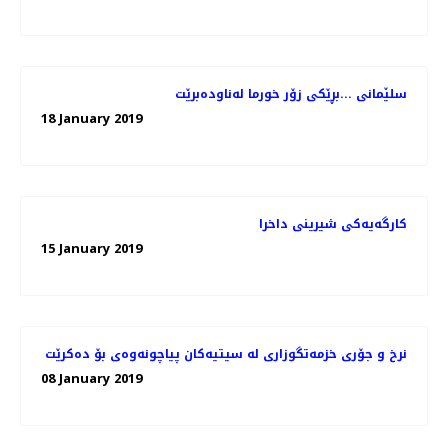
سلێمانی ...بڕێكی زۆر خورما له‌ناوده‌برێت
18 January 2019
كارگه‌یه‌كی شیرینی داخرا
15 January 2019
08 January 2019