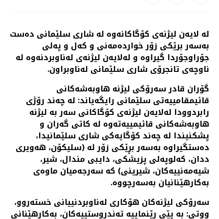
له‌ لایه‌ن لیژنه‌ی كۆگاكانه‌وه‌ له‌ شاری سلێمانی ده‌ست
به‌سه‌ر برێكی زۆر خوارده‌مه‌نی و كه‌ل و په‌لی
جۆراوجۆردا گیراوه‌ و له‌لایه‌ن لیژنه‌ی له‌ناوبردنه‌وه‌ له‌
ناوچه‌ی تانجرۆی شاری سلێمانی له‌ناوبراون.
گۆران قادر سه‌رۆكی لیژنه‌ هاوبه‌شه‌كانی
قائیمقامییه‌تی سلێمانی رایگه‌یاند: له‌ چه‌ند رۆژی
رابردوودا له‌لایه‌ن لیژنه‌ی كۆگاكانی سه‌ر به‌ لیژنه‌
هاوبه‌شه‌كانی قائیمییه‌ته‌وه‌ له‌ كاتی گه‌ران و
پشكنیندا له‌ چه‌ند كۆگایه‌كی شاری سلێمانیدا،
ده‌ستگیراوه‌ به‌سه‌ر بڕێكی زۆر له‌ (سلیكۆن، هه‌ویری
ددان، كه‌لوپه‌لی پزیشكی، دایبی مندال، شیر،
شیه‌مه‌نییه‌كان، شیرینی) كه‌ سه‌رجه‌میان ماوه‌ی
به‌كارهێنانیان به‌سه‌رچووه‌.
سه‌رۆكی لیژنه‌كان هۆكاری له‌ناوبردنییانی خسته‌روو،
ووتی: به‌ پێی رێنماییه‌ ته‌ندروستییه‌كان، به‌كارهێنانی