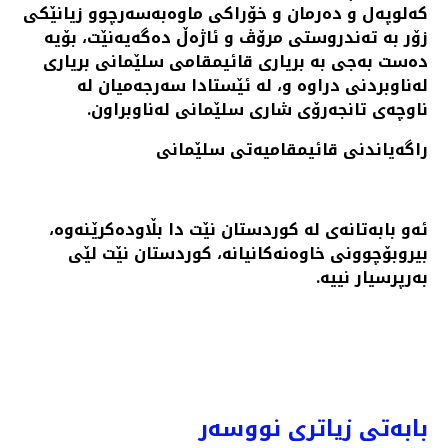
كه‌لوپه‌ل و ده‌رمان و خۆراكی ماوه‌به‌سه‌رچوو زیانێكی
زۆر به‌ ته‌ندروستی مرۆڤ و ئاژه‌ڵ ده‌گه‌یه‌نێت، بۆیه‌
ده‌ست به‌جی به‌ بریاری قائیمقامی سلێمانی بریاری
له‌ناوبردنی دراوه‌ و، له‌ ئێستادا سه‌رجه‌میان له‌
ناوچه‌ی تانجه‌رۆی شاری سلێمانی له‌ناوبراون.
راگه‌یاندنی قائیمقامیه‌تی سلێمانی
ئه‌و بابه‌تانه‌ی له‌ کوردستان نێت دا بڵاوده‌کرێنه‌وه‌،
بیروبۆچوونی خاوه‌نه‌کانیانه‌، کوردستان نێت لێی
به‌رپرسیار نییه‌.
هەولێر بازرگانێكی ماددە هۆشبەرەكانی دەستگیر كرد
PREV
NEXT
بابەتی زیاتری نووسەر