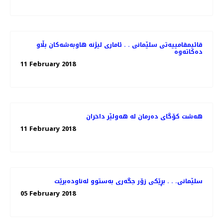
قائیمقامییه‌تی سلێمانی . . ئاماری لیژنه‌ هاوبه‌شه‌كان بڵاو
11 February 2018
هەشت كۆگای دەرمان لە هەولێر داخران
11 February 2018
سلێمانی. . . بڕێكی زۆر جگه‌ری به‌ستوو له‌ناوده‌برێت
05 February 2018