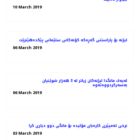
10 March 2019
لیژنە بۆ پاراستنی گەڕەكە كۆنەكانی سلێمانی پێكدەهێنرێت
06 March 2019
له‌یه‌ك مانگدا لیژنه‌كان زیاتر له‌ 3 هه‌زار شوێنیان
06 March 2019
نرخی ئه‌مپێری كاره‌بای مۆلیده‌ بۆ مانگی دوو دیاری كرا
03 March 2019