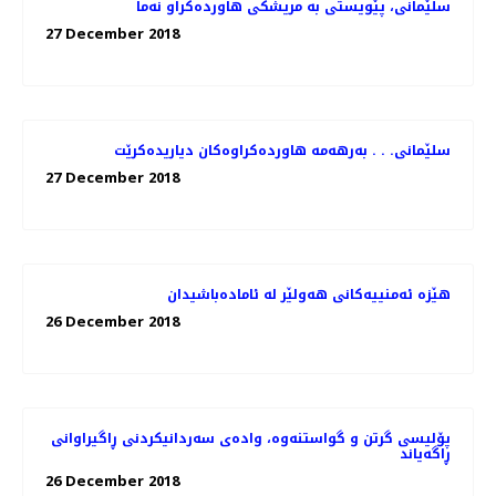
27 December 2018
سلێمانی. . . به‌رهه‌مه‌ هاورده‌كراوه‌كان دیاریده‌كرێت
27 December 2018
هێزە ئەمنییەكانی هەولێر لە ئامادەباشیدان
26 December 2018
پۆلیسی گرتن و گواستنەوە، وادەی سەردانیكردنی ڕاگیراوانی
ڕاگەیاند
26 December 2018