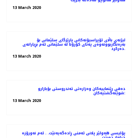
هەولێر هاتوچۆ قەدەغە بکرێت
13 March 2020
لیژنەی باڵای ئۆپراسیۆنەكانی پارێزگای سلێمانی بۆ
بەرەنگاربوونەوەی پەتای كۆرۆنا لە سلێمانی ئەم بڕیارانەی
دەرکرد.
13 March 2020
دەقی رێنماییەكان وەزارەتی تەندروستی بۆبازارو
شوێنەگشتیەکان:
13 March 2020
پۆلیسی هەولێر پلانی ئەمنی ڕادەگەیەنێت. . ئەم نەورۆزە
جیاواز دەبێت