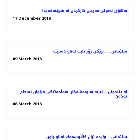
به‌هۆی نه‌بونی مه‌رجی كاركردن له‌ شوێنه‌كه‌یدا
17 December 2018
سلێمانی. . . بڕێكی زۆر تایت له‌ناو ده‌برێت
09 March 2018
له‌ پێنجوێن. . لیژنه‌ هاوبه‌شه‌كان هه‌ڵمه‌تێكی فراوان ئه‌نجام
ئه‌ده‌ن
06 March 2018
سلێمانی. . نۆزده‌ تۆن كاڵاوشمه‌ك له‌ناوبراون