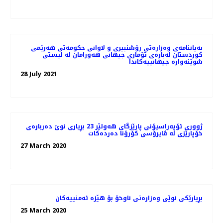
بەیاننامەی وەزارەتی رۆشنبیری و لاوانی حکومەتی هەرێمی
کوردستان لەبارەی تۆماری جیهانی هەورامان لە لیستی
شوێنەوارە جیهانییەکاندا
28 July 2021
ژووری ئۆپەراسیۆنی پارێزگای هەولێر 23 بڕیاری نوێ‌ دەربارەی
خۆپارێزی لە ڤایرۆسی كۆرۆنا دەردەكات
27 March 2020
بڕیارێكی نوێی وەزارەتی ناوخۆ بۆ هێزە ئەمنییەكان
25 March 2020