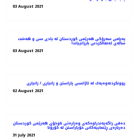
03 August 2021
پەیامی سەرۆکی هەرێمی کوردستان له‌ يادى سى و هه‌شت
ساڵه‌ى ئه‌نفالكردنى بارزانيياندا
03 August 2021
روونكردنه‌وه‌یه‌ك له‌ ئاژانسی پاراستن و زانیاری / زانیاری
02 August 2021
دەقی راگەیەندراوەکەی وەزارەتی ناوخۆی هەرێمی کوردستان
دەربارەی ڕێنماییەکانی خۆپاراستن لە کۆرۆنا
31 July 2021