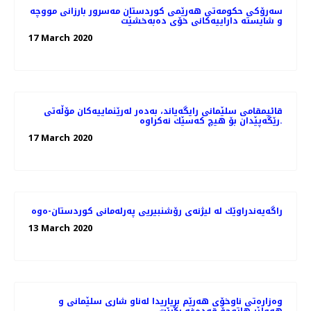
سەرۆکی حکومەتی هەرێمی کوردستان مەسرور بارزانی مووچە
و شایستە داراییەکانی خۆی دەبەخشێت
17 March 2020
قائیمقامی سلێمانی رایگه‌یاند، به‌ده‌ر له‌رێنماییه‌كان مۆڵه‌تی
رێگه‌پێدان بۆ هیچ كه‌سێك نه‌كراوه‌.
17 March 2020
راگه‌یه‌ندراوێك لە لیژنەی رۆشنبیریی پەرلەمانی كوردستان-ەوە
13 March 2020
وەزارەتی ناوخۆی هەرێم بڕیاریدا لەناو شاری سلێمانی و