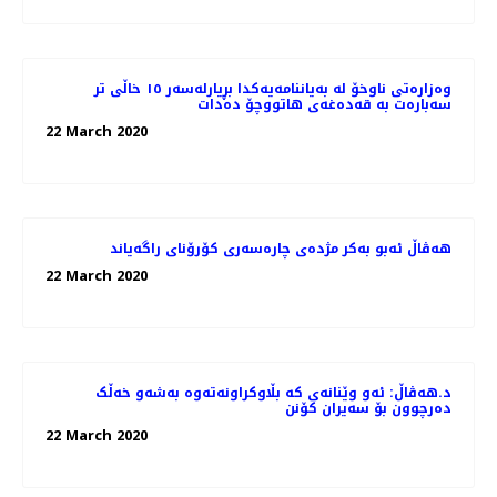
وەزارەتی ناوخۆ لە بەیاننامەیەکدا بڕیارلەسەر ١٥ خاڵی تر
سەبارەت بە قەدەغەی هاتووچۆ دەدات
22 March 2020
هه‌ڤاڵ ئه‌بو به‌كر مژده‌ی چاره‌سه‌ری کۆرۆنای راگه‌یاند
22 March 2020
د.هەڤاڵ: ئەو وێنانەی کە بڵاوکراونەتەوە بەشەو خەڵک
دەرچوون بۆ سەیران کۆنن
22 March 2020