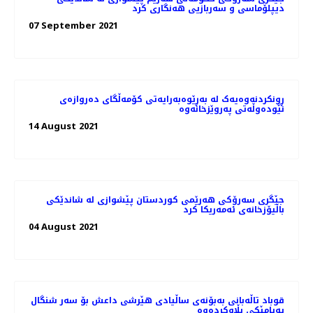
دیپلۆماسی و سەربازیی هەنگاری کرد
07 September 2021
ڕونکردنەوەیەک لە بەڕێوەبەرایەتی کۆمەڵگای دەروازەی
نێودەوڵەتی پەروێزخانەوە
14 August 2021
جێگری سەرۆکی هەرێمی کوردستان پێشوازی لە شاندێکی
باڵیۆزخانه‌ی ئه‌مه‌ریکا کرد
04 August 2021
قوباد تاڵەبانی بەبۆنەی ساڵیادی هێرشی داعش بۆ سەر شنگال
پەیامێکی بڵاوکردەوە