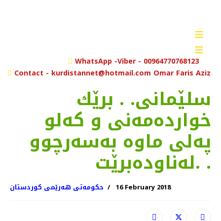
≡
≡
rch
WhatsApp -Viber - 00964770768123
Contact - kurdistannet@hotmail.com Omar Faris Aziz
سلێمانی. . برێك
خوارده‌مه‌نی و كه‌لو
په‌لی ماوه‌ به‌سه‌رچوو
له‌ناوده‌برێت. .
16 February 2018
حکومەتی هەرێمی کوردستان