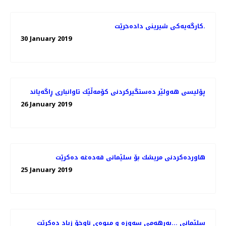
کارگەیەکی شیرینی دادەخرێت.
30 January 2019
پۆلیسی هەولێر دەستگیركردنی كۆمەڵێك تاوانباری ڕاگەیاند
26 January 2019
هاوردەكردنی مریشك بۆ سلێمانی قەدەغە دەكرێت
25 January 2019
سلێمانی ...بەرهەمی سەوزە و میوەی ناوخۆ زیاد دەكرێت