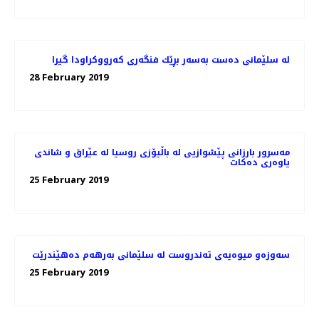
له‌ سلێمانی ده‌ست به‌سه‌ر بڕێك فنگه‌ری كه‌رووكراودا گیرا
28 February 2019
مه‌سرور بارزانی پێشوازیی لە باڵیۆزی روسیا لە عێراق و شاندی
یاوه‌ری ده‌كات
25 February 2019
سه‌وزه‌و میوه‌یه‌ی ته‌ندروست له‌ سلێمانی به‌رهه‌م ده‌هێندرێت
25 February 2019