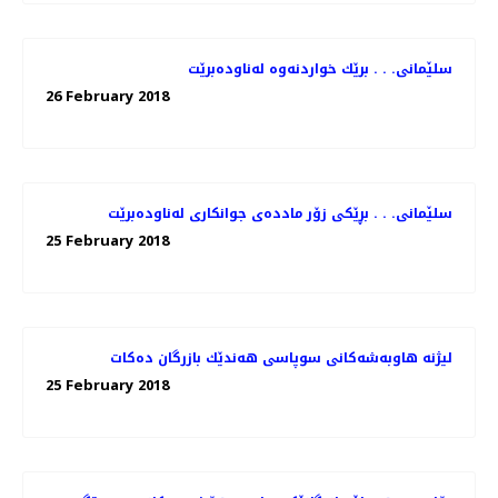
سلێمانی. . . برێك خواردنه‌وه‌ له‌ناوده‌برێت
26 February 2018
سلێمانی. . . بڕێكی زۆر مادده‌ی جوانكاری له‌ناوده‌برێت
25 February 2018
لیژنه‌ هاوبه‌شه‌كانی سوپاسی هه‌ندێك بازرگان ده‌كات
25 February 2018