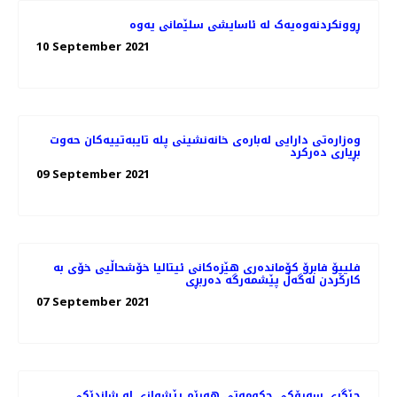
ڕوونکردنەوەیەک لە ئاسایشی سلێمانی یەوە
10 September 2021
وەزارەتی دارایی لەبارەی خانەنشینی پلە تایبەتییەکان حەوت
بڕیاری دەرکرد
09 September 2021
فلیپۆ فابرۆ کۆماندەری هێزەکانی ئیتالیا خۆشحاڵیی خۆی بە
كاركردن لەگەڵ پێشمەرگە دەربڕی
07 September 2021
جێگری سەرۆکی حکومەتی هەرێم پێشوازی لە شاندێکی