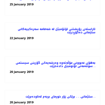
25 January 2019
ئاراسته‌ی رۆیشتنی ئۆتۆمبێل له‌ شه‌قامه‌ سه‌ره‌كییه‌كانی
سلێمانی ده‌گۆڕدرێت
22 January 2019
به‌هۆی نه‌بوونی مۆڵه‌ته‌وه‌ وه‌رشه‌یه‌كی گۆرینی سیستمی
سوته‌مه‌نی ئۆتومبێل داده‌خرێت. .
20 January 2019
سلێمانی. . . برێكی زۆر خورمای بریه‌م له‌ناوده‌برێت. .
20 January 2019