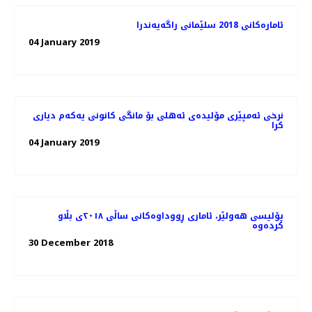
ئاماره‌كانی 2018 سلێمانی راگه‌یه‌ندرا
04 January 2019
نرخی ئەمپێری مۆلیدەی ئەهلی بۆ مانگی كانونی یەكەم دیاری
كرا
04 January 2019
پۆلیسی هەولێر، ئاماری ڕووداوەكانی ساڵی ٢٠١٨ی بڵاو
كردەوە
30 December 2018