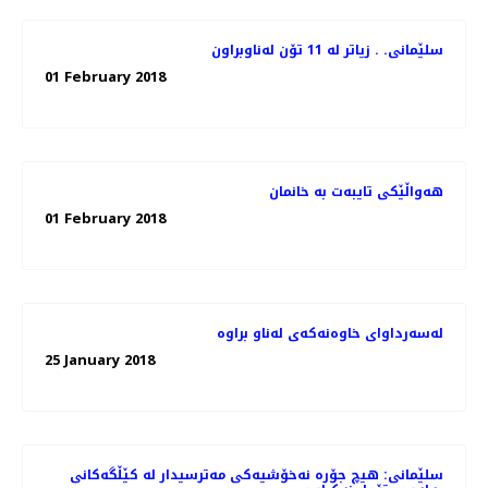
سلێمانی. . زیاتر له‌ 11 تۆن له‌ناوبراون
01 February 2018
هه‌واڵێكی تایبه‌ت به‌ خانمان
01 February 2018
25 January 2018
سلێمانی: هیچ جۆره‌ نه‌خۆشیه‌كی مه‌ترسیدار له‌ كێڵگه‌كانی