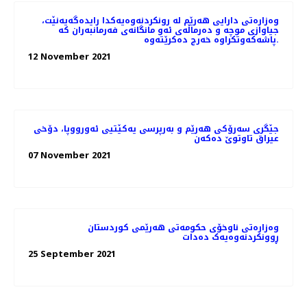
وەزارەتی دارایی هەرێم لە رونکردنەوەیەکدا رایدەگەیەنێت،
جیاوازی موچە و دەرماڵەی ئەو مانگانەی فەرمانبەران کە
پاشەکەوتکراوە خەرج دەکرێتەوە.
12 November 2021
جێگری سەرۆکی هەرێم و بەرپرسی یەکێتیی ئەورووپا، دۆخى
عيراق تاوتوێ ده‌كه‌ن
07 November 2021
وەزارەتی ناوخۆی حکومەتی هەرێمی کوردستان
ڕوونکردنەوەیەک دەدات
25 September 2021