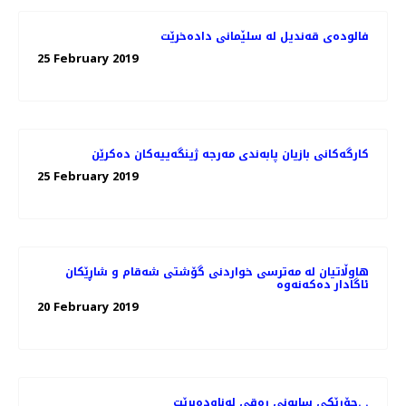
فالوده‌ی قه‌ندیل له‌ سلێمانی داده‌خرێت
25 February 2019
كارگه‌كانی بازیان پابه‌ندی مه‌رجه‌ ژینگه‌ییه‌كان ده‌كرێن
25 February 2019
هاوڵاتیان له‌ مەترسی خواردنی گۆشتی شەقام و شاڕێكان
20 February 2019
جۆرێكی سابونی ڕه‌قی له‌ناوده‌برێت. .