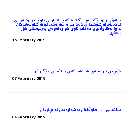
به‌هۆی زوو تێكچونی پێكهاته‌كه‌ی، لەبارەی ئاوی خواردنەوەی
له‌ده‌به‌نراو هۆشداری دەدرێت و سه‌رۆكی لیژنه هاوبه‌شه‌كان
داوا له‌هاوڵاتیان ده‌كات ئاوی خواردنه‌وه‌ی به‌رتیشكی خۆر
نه‌كڕن.
16 February 2019
گۆڕینی ئاراسته‌ی شه‌قامه‌كانی سلێمانی جێگیر كرا
07 February 2019
سلێمانی . . . هاوڵاتیان به‌شدارده‌بن له‌ بڕیاردان
04 February 2019