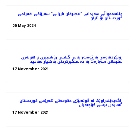
وێنه‌هه‌واڵی سه‌ردانی "نێچیرڤان بارزانی" سەرۆکی هەرێمی
کوردستان بۆ تاران
06 May 2024
رونکردنەوەی بەڕێوەبەرایەتی گشتی رۆشنبیری و هونەری
سلێمانی سەبارەت بە دەستگیرکردنی بەختیار سەعید
17 November 2021
ڕاگەیەێندراوێک لە گوتەبێژی حکومەتی ھەرێمی کوردستان،
لەبارەی پرسی کۆچبەران.
17 November 2021