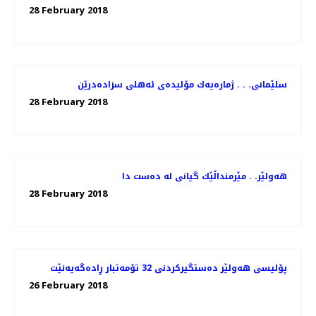
28 February 2018
سلێمانی. . . ژماره‌یه‌ك مۆلیده‌ی ئه‌هلی سزاده‌درێن
28 February 2018
هەولێر. . مێرمنداڵێك گیانی لە دەست دا
28 February 2018
پۆلیسی هەولێر دەستگیركردنی 32 تۆمەتبار ڕادەگەیەنێت
26 February 2018