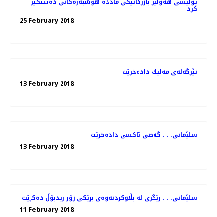
پۆلیسی هەولێر بازرگانێكی ماددە هۆشبەرەكانی دەستگیر
كرد
25 February 2018
نێرگه‌له‌ی مه‌لیك داده‌خرێت
13 February 2018
سلێمانی. . . گه‌صی تاكسی داده‌خرێت
13 February 2018
سلێمانی. . . رێگری له‌ بڵاوكردنه‌وه‌ی بڕێكی زۆر ریدبۆڵ ده‌كرێت
11 February 2018