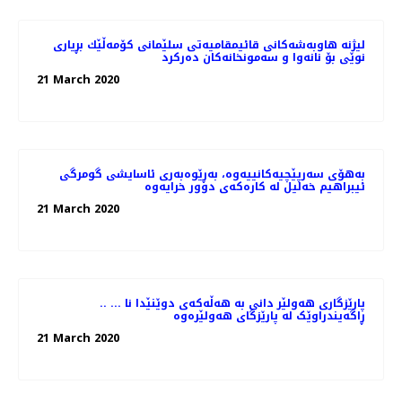
لیژنه‌ هاوبه‌شه‌كانی قائیمقامیه‌تی سلێمانی كۆمه‌ڵێك بڕیاری
نوێی بۆ نانه‌وا و سه‌مونخانه‌كان ده‌ركرد
21 March 2020
بەهۆی سەرپێچیەکانییەوە، بەڕێوەبەری ئاسایشی گومرگی
ئیبراهیم خەلیل لە کارەکەی دوور خرایەوە
21 March 2020
.. پارێزگاری هەولێر دانی بە هەڵەکەی دوێنێدا نا ...
ڕاگەیندراوێک لە پارێزگای هەولێرەوە
21 March 2020