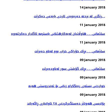
14 January 2018
رێگری له‌ بردنه‌ ده‌ره‌وه‌ی ئاردی بایه‌عی ده‌كرێت. .
11 January 2018
11 January 2018
سلێمانی. . . بڕێك خۆراكی خراپ بوو له‌ناو ده‌برێت
09 January 2018
سلێمانی. . . بڕێك گۆشتی سور له‌ناوده‌برێت
09 January 2018
09 January 2018
پۆلیسی هەولێر دەستگیركردنی ٢٥ تاوانباری ڕاگەیاند