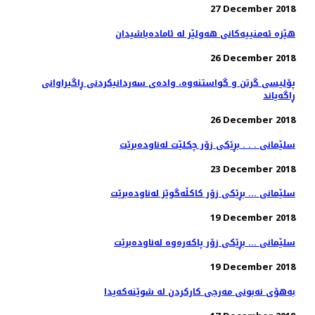
27 December 2018
هێزە ئەمنییەكانی هەولێر لە ئامادەباشیدان
26 December 2018
پۆلیسی گرتن و گواستنەوە، وادەی سەردانیكردنی ڕاگیراوانی
ڕاگەیاند
26 December 2018
سلێمانی . . . بڕێكی زۆر چكلێت له‌ناوده‌برێت
23 December 2018
سلێمانی ... بڕێكی زۆر كاكڵه‌گوێز له‌ناوده‌برێت
19 December 2018
سلێمانی ... بڕێكی زۆر پاكه‌ره‌وه‌ له‌ناوده‌برێت
19 December 2018
به‌هۆی نه‌بونی مه‌رجی كاركردن له‌ شوێنه‌كه‌یدا