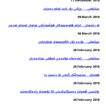
17 December 2018
سلێمانی. . . بڕێكی زۆر تایت له‌ناو ده‌برێت
09 March 2018
له‌ پێنجوێن. . لیژنه‌ هاوبه‌شه‌كان هه‌ڵمه‌تێكی فراوان ئه‌نجام ئه‌ده‌ن
06 March 2018
سلێمانی. . نۆزده‌ تۆن كاڵاوشمه‌ك له‌ناوبراون
28 February 2018
سلێمانی. . . ژماره‌یه‌ك مۆلیده‌ی ئه‌هلی سزاده‌درێن
28 February 2018
هەولێر. . مێرمنداڵێك گیانی لە دەست دا
28 February 2018
پۆلیسی هەولێر دەستگیركردنی 32 تۆمەتبار ڕادەگەیەنێت
26 February 2018