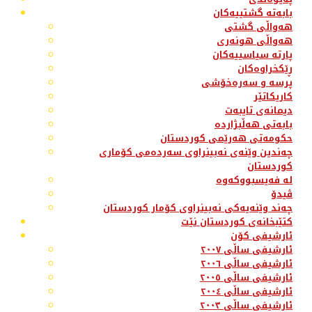
بابەتە گشتییەکان
هەواڵی گشتی
هەواڵی هونەری
پارتە سیاسییەکان
ڕێکخراوەکان
پرسە و سەرەخۆشی
کاریکاتێر
دیمانەی تایبەت
بابەتی هەڵبژاردە
حکومەتی هەرێمی کوردستان
چەندین وێنەی نەبینراوی سەردەمی کۆماری
کوردستان
لە فەیسبووکەوە
ڤیدۆ
چەند وێنەیەکی نەبینراوی کۆمار کوردستان
کتێبخانەی کوردستان نێت
ئارشیفی کۆن
ئارشیفی ساڵی ٢٠٠٧
ئارشیفی ساڵی ٢٠٠٦
ئارشیفی ساڵی ٢٠٠٥
ئارشیفی ساڵی ٢٠٠٤
ئارشیفی ساڵی ٢٠٠٣