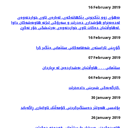
16 February 2019
به‌هۆی زوو تێكچونی پێكهاته‌كه‌ی، لەبارەی ئاوی خواردنەوەی
له‌ده‌به‌نراو هۆشداری دەدرێت و سه‌رۆكی لیژنه هاوبه‌شه‌كان داوا
له‌هاوڵاتیان ده‌كات ئاوی خواردنه‌وه‌ی به‌رتیشكی خۆر نه‌كڕن.
16 February 2019
گۆڕینی ئاراسته‌ی شه‌قامه‌كانی سلێمانی جێگیر كرا
07 February 2019
سلێمانی . . . هاوڵاتیان به‌شدارده‌بن له‌ بڕیاردان
04 February 2019
کارگەیەکی شیرینی دادەخرێت.
30 January 2019
پۆلیسی هەولێر دەستگیركردنی كۆمەڵێك تاوانباری ڕاگەیاند
26 January 2019
هاوردەكردنی مریشك بۆ سلێمانی قەدەغە دەكرێت