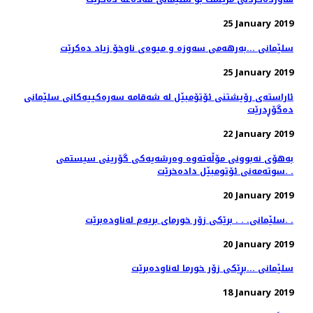
25 January 2019
سلێمانی ...بەرهەمی سەوزە و میوەی ناوخۆ زیاد دەكرێت
25 January 2019
ئاراسته‌ی رۆیشتنی ئۆتۆمبێل له‌ شه‌قامه‌ سه‌ره‌كییه‌كانی سلێمانی
ده‌گۆڕدرێت
22 January 2019
به‌هۆی نه‌بوونی مۆڵه‌ته‌وه‌ وه‌رشه‌یه‌كی گۆرینی سیستمی
سوته‌مه‌نی ئۆتومبێل داده‌خرێت. .
20 January 2019
سلێمانی. . . برێكی زۆر خورمای بریه‌م له‌ناوده‌برێت. .
20 January 2019
سلێمانی ...بڕێكی زۆر خورما له‌ناوده‌برێت
18 January 2019