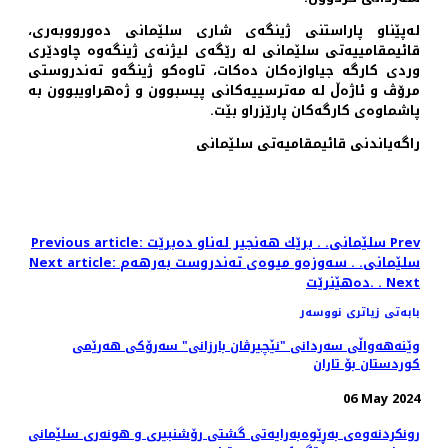
له‌پێناو پاراستنی ژینگه‌ی شاری سلێمانی ده‌ورووبه‌ری،
قائیمقامییه‌تی سلێمانی له‌ رێگه‌ی لیژنه‌ی ژینگه‌وه‌ چاودێری
وردی كارگه‌ جیاوازه‌كان ده‌كات، تاوه‌كو ژینگه‌و ته‌ندروستی
مرۆڤ و ئاژه‌ڵ له‌ مه‌ترسییه‌كانی پیسبوون و ژه‌هراویبوون به‌
پاشماوه‌ی كارگه‌كان پارێزراو بێت.
راگه‌یاندنی قائیمقامیه‌تی سلێمانی
Prev
Previous article: سلێمانی. . برێك هه‌نجیر له‌ناو ده‌برێت
Next article: سلێمانی. . سه‌وزه‌و میوه‌ی ته‌ندروست به‌رهه‌م
Next
ده‌هێنرێت. .
بابەتی زیاتری نووسەر
وێنه‌هه‌واڵی سه‌ردانی "نێچیرڤان بارزانی" سەرۆکی هەرێمی
کوردستان بۆ تاران
06 May 2024
رونکردنەوەی بەڕێوەبەرایەتی گشتی رۆشنبیری و هونەری سلێمانی