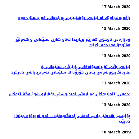
17 March 2020
راگه‌یه‌ندراوێك لە لیژنەی رۆشنبیریی پەرلەمانی كوردستان-ەوە
13 March 2020
وەزارەتی ناوخۆی هەرێم بڕیاریدا لەناو شاری سلێمانی و هەولێر
هاتوچۆ قەدەغە بکرێت
13 March 2020
لیژنەی باڵای ئۆپراسیۆنەكانی پارێزگای سلێمانی بۆ
بەرەنگاربوونەوەی پەتای كۆرۆنا لە سلێمانی ئەم بڕیارانەی دەرکرد.
13 March 2020
دەقی رێنماییەكان وەزارەتی تەندروستی بۆبازارو شوێنەگشتیەکان:
13 March 2020
پۆلیسی هەولێر پلانی ئەمنی ڕادەگەیەنێت. . ئەم نەورۆزە جیاواز
دەبێت
10 March 2019