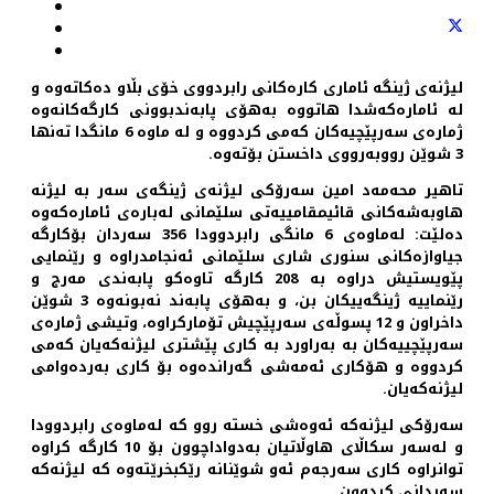
لیژنه‌ی ژینگه‌ ئاماری كاره‌كانی رابردووی خۆی بڵاو ده‌كاته‌وه‌ و
له‌ ئاماره‌كه‌شدا هاتووه‌ به‌هۆی پابه‌ندبوونی كارگه‌كانه‌وه‌
ژماره‌ی سه‌رپێچیه‌كان كه‌می كردووه‌ و له‌ ماوه‌ 6 مانگدا ته‌نها
3 شوێن رووبه‌رووی داخستن بۆته‌وه‌.
تاهیر محه‌مه‌د امین سه‌رۆكی لیژنه‌ی ژینگه‌ی سه‌ر به‌ لیژنه‌
هاوبه‌شه‌كانی قائیمقامییه‌تی سلێمانی له‌باره‌ی ئاماره‌كه‌وه‌
ده‌لێت: له‌ماوه‌ی 6 مانگی رابردوودا 356 سه‌ردان بۆكارگه‌
جیاوازه‌كانی سنوری شاری سلێمانی ئه‌نجامدراوه‌ و رێنمایی
پێویستیش دراوه‌ به‌ 208 كارگه‌ تاوه‌كو پابه‌ندی مه‌رج و
رێنماییه‌ ژینگه‌ییكان بن، و به‌هۆی پابه‌ند نه‌بونه‌وه‌ 3 شوێن
داخراون و 12 پسوڵه‌ی سه‌رپێچیش تۆماركراوه‌، وتیشی ژماره‌ی
سه‌رپێچییه‌كان به‌ به‌راورد به‌ كاری پێشتری لیژنه‌كه‌یان كه‌می
كردووه‌ و هۆكاری ئه‌مه‌شی گه‌رانده‌وه‌ بۆ كاری به‌رده‌وامی
لیژنه‌كه‌یان.
سه‌رۆكی لیژنه‌كه‌ ئه‌وه‌شی خسته‌ روو كه‌ له‌ماوه‌ی رابردوودا
و له‌سه‌ر سكاڵای هاوڵاتیان به‌دواداچوون بۆ 10 كارگه‌ كراوه‌
توانراوه‌ كاری سه‌رجه‌م ئه‌و شوێنانه‌ رێكبخرێته‌وه‌ كه‌ لیژنه‌كه‌
سه‌ردانی كردوون.