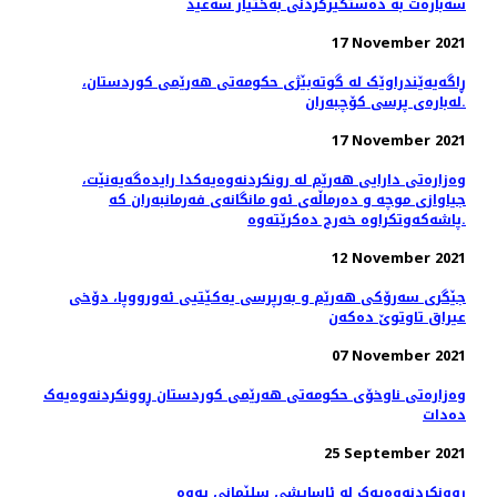
سەبارەت بە دەستگیرکردنی بەختیار سەعید
17 November 2021
ڕاگەیەێندراوێک لە گوتەبێژی حکومەتی ھەرێمی کوردستان،
لەبارەی پرسی کۆچبەران.
17 November 2021
وەزارەتی دارایی هەرێم لە رونکردنەوەیەکدا رایدەگەیەنێت،
جیاوازی موچە و دەرماڵەی ئەو مانگانەی فەرمانبەران کە
پاشەکەوتکراوە خەرج دەکرێتەوە.
12 November 2021
جێگری سەرۆکی هەرێم و بەرپرسی یەکێتیی ئەورووپا، دۆخى
عيراق تاوتوێ ده‌كه‌ن
07 November 2021
وەزارەتی ناوخۆی حکومەتی هەرێمی کوردستان ڕوونکردنەوەیەک
دەدات
25 September 2021
ڕوونکردنەوەیەک لە ئاسایشی سلێمانی یەوە