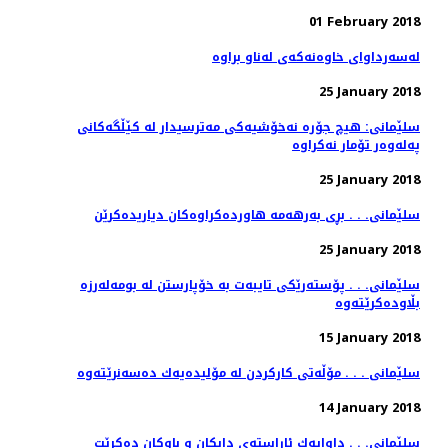
01 February 2018
25 January 2018
سلێمانی: هیچ جۆره‌ نه‌خۆشیه‌كی مه‌ترسیدار له‌ كێڵگه‌كانی
25 January 2018
سلێمانی. . . بڕی به‌رهه‌مه‌ هاورده‌كراوه‌كان دیاریده‌كرێن
25 January 2018
سلێمانی. . . پۆسته‌رێكی تایبه‌ت به‌ خۆپارستن له‌ بومه‌له‌رزه‌
15 January 2018
سلێمانی . . . مۆڵەتی كاركردن لە مۆلیدەیەك دەسەنرێتەوە
14 January 2018
سلێمانی. . . داوایه‌ك ئاراسته‌ی دایكان و باوكان ده‌كرێت