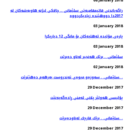
08 January 2018
راگه‌یاندنی قائیمقامیه‌تی سلێمانی .. چالاكی لیژنه‌ هاوبه‌شه‌كان له‌
03 January 2018
پاره‌ی مۆلیده‌ ئه‌هلیه‌كان بۆ مانگی 12 دیاریكرا
03 January 2018
سلێمانی. . برێك هه‌نجیر له‌ناو ده‌برێت
02 January 2018
سلێمانی. . سه‌وزه‌و میوه‌ی ته‌ندروست به‌رهه‌م ده‌هێنرێت. .
29 December 2017
پۆلیسی هەولێر پلانی ئەمنی ڕادەگەیەنێت
29 December 2017
سلێمانی. . برێك قارچك له‌ناوده‌برێت. .
29 December 2017