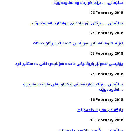
سلێمانی. . . برێك خواردنه‌وه‌ له‌ناوده‌برێت
26 February 2018
سلێمانی. . . بڕێكی زۆر مادده‌ی جوانكاری له‌ناوده‌برێت
25 February 2018
لیژنه‌ هاوبه‌شه‌كانی سوپاسی هه‌ندێك بازرگان ده‌كات
25 February 2018
پۆلیسی هەولێر بازرگانێكی ماددە هۆشبەرەكانی دەستگیر كرد
25 February 2018
سلێمانی. . برێك خوارده‌مه‌نی و كه‌لو په‌لی ماوه‌ به‌سه‌رچوو
له‌ناوده‌برێت. .
16 February 2018
نێرگه‌له‌ی مه‌لیك داده‌خرێت
13 February 2018
سلێمانی. . . گه‌صی تاكسی داده‌خرێت