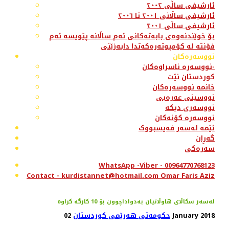
ئارشیفی ساڵی ٢٠٠٢
ئارشیفی ساڵانی ٢٠٠١ تا ٢٠٠٦
ئارشیفی ساڵی ٢٠٠١
بۆ خوێندنەوەی بابەتەکانی ئەم ساڵانە پێویسە ئەم
فۆنتە لە کۆمپوتەرەکەتدا دابەزێنی
نووسەرەکان
نووسەرە ناسراوەکان-
کوردستان نێت
خانمە نووسەرەکان
نووسینی عەرەبی
نووسەری دیکە
نووسەرە کۆنەکان
ئێمە لەسەر فەیسبووک
گەڕان
سەرەکی
WhatsApp -Viber - 00964770768123
Contact - kurdistannet@hotmail.com Omar Faris Aziz
02 January 2018
حکومەتی هەرێمی کوردستان