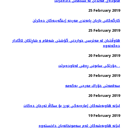
فالوده‌ی قه‌ندیل له‌ سلێمانی داده‌خرێت
25 February 2019
كارگه‌كانی بازیان پابه‌ندی مه‌رجه‌ ژینگه‌ییه‌كان ده‌كرێن
25 February 2019
هاوڵاتیان له‌ مەترسی خواردنی گۆشتی شەقام و شاڕێكان ئاگادار
20 February 2019
جۆرێكی سابونی ڕه‌قی له‌ناوده‌برێت. .
20 February 2019
20 February 2019
لیژنه‌ هاوبه‌شه‌كان ژماره‌یه‌كی نوێ بۆ سكاڵا ته‌رخان ده‌كات
19 February 2019