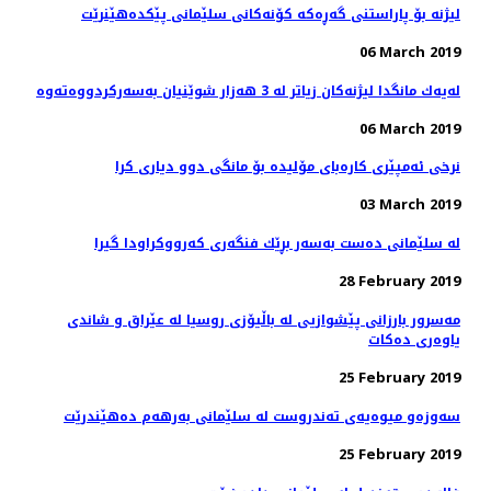
لیژنە بۆ پاراستنی گەڕەكە كۆنەكانی سلێمانی پێكدەهێنرێت
06 March 2019
06 March 2019
نرخی ئه‌مپێری كاره‌بای مۆلیده‌ بۆ مانگی دوو دیاری كرا
03 March 2019
له‌ سلێمانی ده‌ست به‌سه‌ر بڕێك فنگه‌ری كه‌رووكراودا گیرا
28 February 2019
مه‌سرور بارزانی پێشوازیی لە باڵیۆزی روسیا لە عێراق و شاندی
یاوه‌ری ده‌كات
25 February 2019
سه‌وزه‌و میوه‌یه‌ی ته‌ندروست له‌ سلێمانی به‌رهه‌م ده‌هێندرێت
25 February 2019