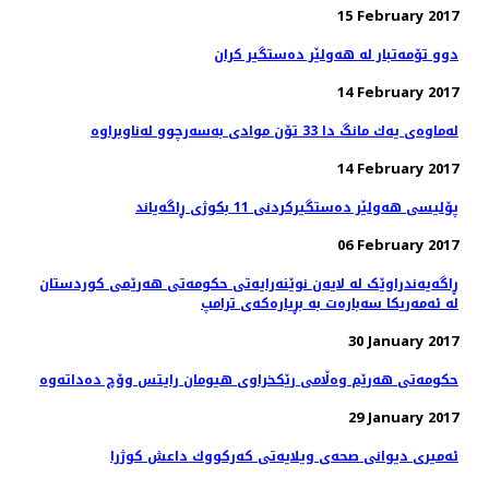
15 February 2017
دوو تۆمەتبار لە هەولێر دەستگیر كران
14 February 2017
14 February 2017
پۆلیسی هەولێر دەستگیركردنی 11 بكوژی ڕاگەیاند
06 February 2017
ڕاگەیەندراوێک لە لایەن نوێنەرایەتی حکومەتی هەرێمی کوردستان
لە ئەمەریکا سەبارەت بە بڕیارەکەی ترامپ
30 January 2017
29 January 2017
ئەمیری دیوانی صحەی ویلایەتی كه‌ركووك داعش کوژرا