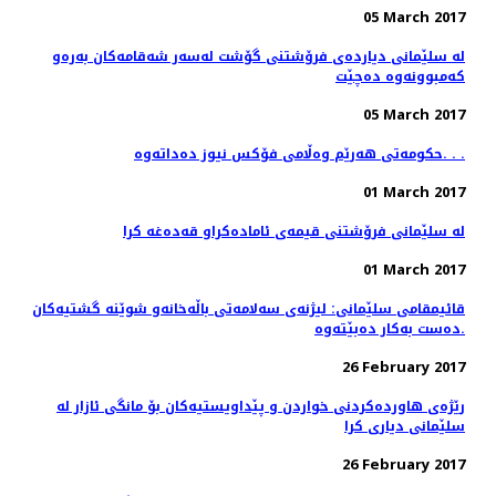
05 March 2017
له‌ سلێمانی دیارده‌ی فرۆشتنی گۆشت له‌سه‌ر شه‌قامه‌كان به‌ره‌و
كه‌مبوونه‌وه‌ ده‌چێت
05 March 2017
حکومەتی هەرێم وەڵامی فۆکس نیوز دەداتەوە. . .
01 March 2017
له‌ سلێمانی فرۆشتنی قیمه‌ی ئاماده‌كراو قه‌ده‌غه‌ كرا
01 March 2017
قائیمقامی سلێمانی: لیژنه‌ی سه‌لامه‌تی باڵه‌خانه‌و شوێنه‌ گشتیه‌كان
ده‌ست به‌كار ده‌بێته‌وه‌.
26 February 2017
رێژه‌ی هاورده‌كردنی خواردن و پێداویستیه‌كان بۆ مانگی ئازار له‌
سلێمانی دیاری كرا
26 February 2017