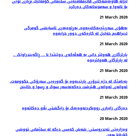
لیژنه‌ هاوبه‌شه‌كانی قائیمقامیه‌تی سلێمانی كۆمه‌ڵێك بڕیاری نوێی
بۆ نانه‌وا و سه‌مونخانه‌كان ده‌ركرد
21 March 2020
بەهۆی سەرپێچیەکانییەوە، بەڕێوەبەری ئاسایشی گومرگی
ئیبراهیم خەلیل لە کارەکەی دوور خرایەوە
21 March 2020
.. پارێزگاری هەولێر دانی بە هەڵەکەی دوێنێدا نا ... ڕاگەیندراوێک
لە پارێزگای هەولێرەوە
21 March 2020
پەیامێک لە دژە تیرۆری پارتییەوە بۆ گەورەیی سەرۆکی حکوومەت،
ئەوانەی ئەوانەی هێرشت دەکەنەسەر سوک و ڕسوا و خائینن
21 March 2020
دەزگای زانیاری روونکردنەوەیەک بۆ رایگشتی بڵاو دەکاتەوە
20 March 2020
وەزارەتی تەندروستی: شەش كەسی دیكە لە سلێمانی تووشی
كۆرۆنا بوون