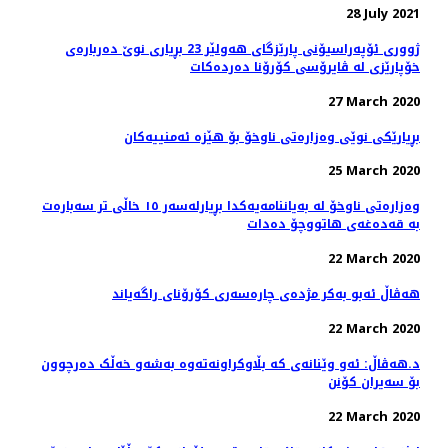
28 July 2021
ژووری ئۆپەراسیۆنی پارێزگای هەولێر 23 بڕیاری نوێ‌ دەربارەی
خۆپارێزی لە ڤایرۆسی كۆرۆنا دەردەكات
27 March 2020
بڕیارێكی نوێی وەزارەتی ناوخۆ بۆ هێزە ئەمنییەكان
25 March 2020
وەزارەتی ناوخۆ لە بەیاننامەیەکدا بڕیارلەسەر ١٥ خاڵی تر سەبارەت
بە قەدەغەی هاتووچۆ دەدات
22 March 2020
هه‌ڤاڵ ئه‌بو به‌كر مژده‌ی چاره‌سه‌ری کۆرۆنای راگه‌یاند
22 March 2020
د.هەڤاڵ: ئەو وێنانەی کە بڵاوکراونەتەوە بەشەو خەڵک دەرچوون
بۆ سەیران کۆنن
22 March 2020