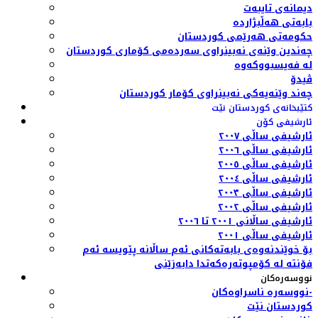
دیمانەی تایبەت
بابەتی هەڵبژاردە
حکومەتی هەرێمی کوردستان
چەندین وێنەی نەبینراوی سەردەمی کۆماری کوردستان
لە فەیسبووکەوە
ڤیدۆ
چەند وێنەیەکی نەبینراوی کۆمار کوردستان
کتێبخانەی کوردستان نێت
ئارشیفی کۆن
ئارشیفی ساڵی ٢٠٠٧
ئارشیفی ساڵی ٢٠٠٦
ئارشیفی ساڵی ٢٠٠٥
ئارشیفی ساڵی ٢٠٠٤
ئارشیفی ساڵی ٢٠٠٣
ئارشیفی ساڵی ٢٠٠٢
ئارشیفی ساڵانی ٢٠٠١ تا ٢٠٠٦
ئارشیفی ساڵی ٢٠٠١
بۆ خوێندنەوەی بابەتەکانی ئەم ساڵانە پێویسە ئەم
فۆنتە لە کۆمپوتەرەکەتدا دابەزێنی
نووسەرەکان
نووسەرە ناسراوەکان-
کوردستان نێت