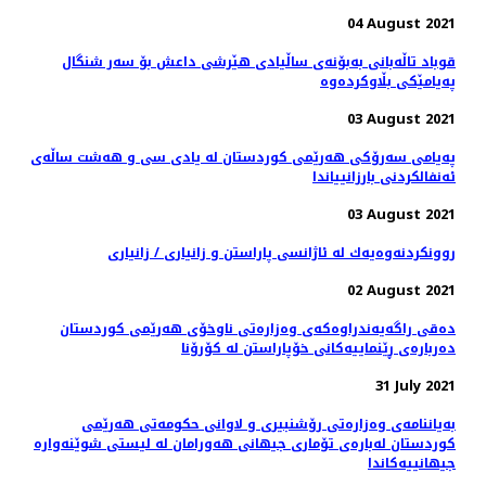
04 August 2021
قوباد تاڵەبانی بەبۆنەی ساڵیادی هێرشی داعش بۆ سەر شنگال
پەیامێکی بڵاوکردەوە
03 August 2021
پەیامی سەرۆکی هەرێمی کوردستان له‌ يادى سى و هه‌شت ساڵه‌ى
ئه‌نفالكردنى بارزانيياندا
03 August 2021
روونكردنه‌وه‌یه‌ك له‌ ئاژانسی پاراستن و زانیاری / زانیاری
02 August 2021
دەقی راگەیەندراوەکەی وەزارەتی ناوخۆی هەرێمی کوردستان
دەربارەی ڕێنماییەکانی خۆپاراستن لە کۆرۆنا
31 July 2021
بەیاننامەی وەزارەتی رۆشنبیری و لاوانی حکومەتی هەرێمی
کوردستان لەبارەی تۆماری جیهانی هەورامان لە لیستی شوێنەوارە
جیهانییەکاندا