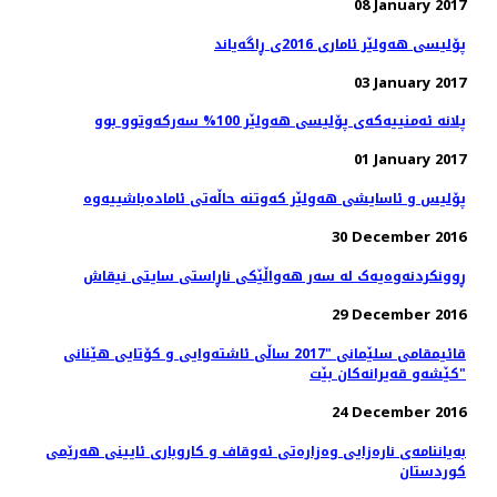
08 January 2017
پۆلیسی هەولێر ئاماری 2016ی ڕاگەیاند
03 January 2017
پلانە ئەمنییەكەی پۆلیسی هەولێر 100% سەركەوتوو بوو
01 January 2017
پۆلیس و ئاسایشی هەولێر كەوتنە حاڵەتی ئامادەباشییەوە
30 December 2016
ڕوونکردنەوەیەک لە سەر هەواڵێکی ناڕاستی سایتی نیقاش
29 December 2016
قائیمقامی سلێمانی "2017 ساڵی ئاشته‌وایی و كۆتایی هێنانی
كێشه‌و قه‌یرانه‌كان بێت"
24 December 2016
بەیاننامەی نارەزایی وەزارەتی ئەوقاف و كاروباری ئایینی هەرێمی
كوردستان