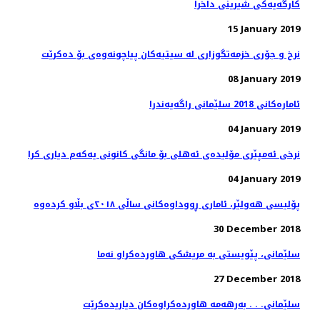
كارگه‌یه‌كی شیرینی داخرا
15 January 2019
08 January 2019
ئاماره‌كانی 2018 سلێمانی راگه‌یه‌ندرا
04 January 2019
نرخی ئەمپێری مۆلیدەی ئەهلی بۆ مانگی كانونی یەكەم دیاری كرا
04 January 2019
پۆلیسی هەولێر، ئاماری ڕووداوەكانی ساڵی ٢٠١٨ی بڵاو كردەوە
30 December 2018
27 December 2018
سلێمانی. . . به‌رهه‌مه‌ هاورده‌كراوه‌كان دیاریده‌كرێت