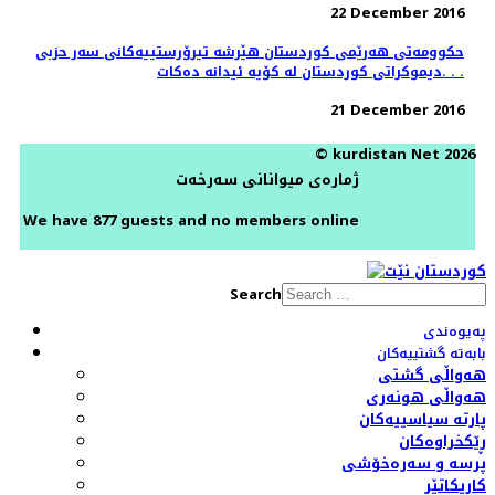
22 December 2016
حكوومه‌تى هه‌رێمى كوردستان هێرشە تیرۆرستییه‌کانی سەر حزبی
دیموکراتی کوردستان لە کۆیە ئیدانە دەكات. . .
21 December 2016
© kurdistan Net 2026
ژمارەی میوانانی سەرخەت
We have 877 guests and no members online
Search
پەیوەندی
بابەتە گشتییەکان
هەواڵی گشتی
هەواڵی هونەری
پارتە سیاسییەکان
ڕێکخراوەکان
پرسە و سەرەخۆشی
کاریکاتێر