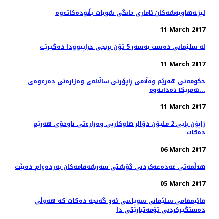
11 March 2017
له‌ سلێمانی ده‌ست به‌سه‌ر 5 تۆن برنجی خراپبوودا ده‌گیرێت
11 March 2017
حکومەتی هەرێم وەڵامی ڕاپۆرتی ساڵانەی وەزارەتی دەرەوەی
ئەمریکا دەداتەوە...
11 March 2017
ژاپۆن بایی 2 ملیۆن دۆالر هاوكاریی وەزارەتی ناوخۆی هەرێم
دەكات
06 March 2017
هه‌ڵمه‌تی قه‌ده‌غه‌كردنی گۆشتی سه‌رشه‌قامه‌كان به‌رده‌وام ده‌بێت
05 March 2017
قائیمقامی سلێمانی سوپاسی ئه‌و گه‌نجه‌ ده‌كات كه‌ هه‌وڵی
ده‌ستگیركردنی تۆمه‌تبارێكی دا