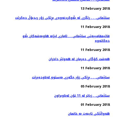
13 February 2018
سلێمانی. . . رێگری له‌ بڵاوكردنه‌وه‌ی بڕێكی زۆر ریدبۆڵ ده‌كرێت
11 February 2018
قائیمقامییه‌تی سلێمانی . . ئاماری لیژنه‌ هاوبه‌شه‌كان بڵاو
11 February 2018
هەشت كۆگای دەرمان لە هەولێر داخران
11 February 2018
سلێمانی. . . بڕێكی زۆر جگه‌ری به‌ستوو له‌ناوده‌برێت
05 February 2018
سلێمانی. . زیاتر له‌ 11 تۆن له‌ناوبراون
01 February 2018
هه‌واڵێكی تایبه‌ت به‌ خانمان