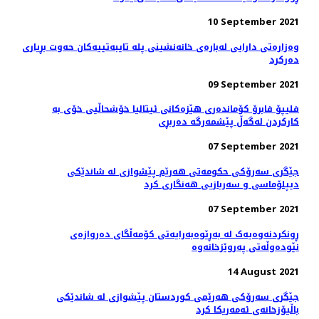
10 September 2021
وەزارەتی دارایی لەبارەی خانەنشینی پلە تایبەتییەکان حەوت بڕیاری
دەرکرد
09 September 2021
فلیپۆ فابرۆ کۆماندەری هێزەکانی ئیتالیا خۆشحاڵیی خۆی بە
كاركردن لەگەڵ پێشمەرگە دەربڕی
07 September 2021
جێگری سەرۆکی حکومەتی هەرێم پێشوازی لە شاندێکی
دیپلۆماسی و سەربازیی هەنگاری کرد
07 September 2021
ڕونکردنەوەیەک لە بەڕێوەبەرایەتی کۆمەڵگای دەروازەی
نێودەوڵەتی پەروێزخانەوە
14 August 2021
جێگری سەرۆکی هەرێمی کوردستان پێشوازی لە شاندێکی
باڵیۆزخانه‌ی ئه‌مه‌ریکا کرد