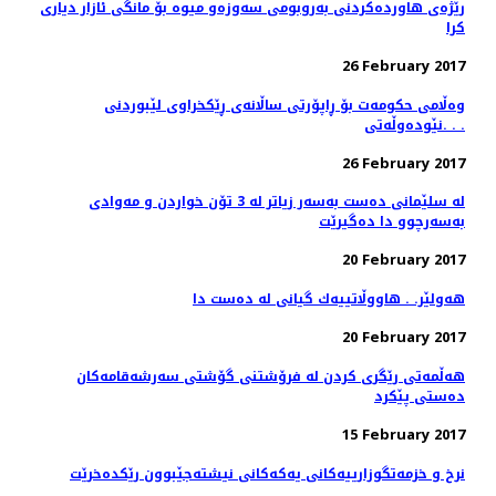
رێژه‌ی هاورده‌كردنی به‌روبومی سه‌وزه‌و میوه‌ بۆ مانگی ئازار دیاری
كرا
26 February 2017
وەڵامی حکومەت بۆ ڕاپۆرتی ساڵانەی ڕێکخراوى لێبوردنى
نێودەوڵەتى. . .
26 February 2017
له‌ سلێمانی ده‌ست به‌سه‌ر زیاتر له‌ 3 تۆن خواردن و مه‌وادی
به‌سه‌رچوو دا ده‌گیرێت
20 February 2017
هەولێر. . هاووڵاتییەك گیانی لە دەست دا
20 February 2017
هه‌ڵمه‌تی رێگری كردن له‌ فرۆشتنی گۆشتی سه‌رشه‌قامه‌كان
ده‌ستی پێكرد
15 February 2017
نرخ و خزمه‌تگوزارییه‌كانی یه‌كه‌كانی نیشته‌جێبوون رێكده‌خرێت