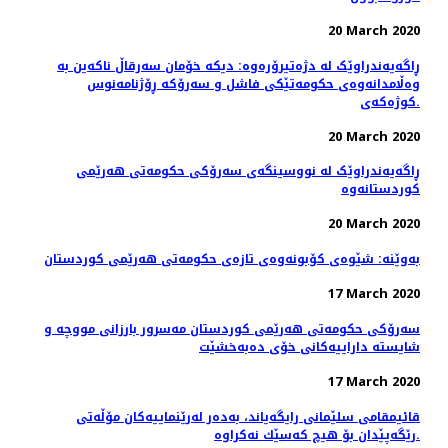
20 March 2020
ڕاگەیەندراوێک لە دژەتیرۆرەوە: دیکە خۆمان سەرقاڵ ناکەین بە
وەڵامدانەوەی حکومەتێکی فاشل و سەرۆکە ڕۆژنامەنوس
کوژەکەی.
20 March 2020
ڕاگەیەندراوێک لە نووسینگەی سەرۆکی حکومەتی هەرێمی
کوردستانەوە
20 March 2020
بەوێنە: شێوەی کۆبونەوەی تازەی حکومەتی هەرێمی کوردستان
17 March 2020
سەرۆکی حکومەتی هەرێمی کوردستان مەسرور بارزانی مووچە و
شایستە داراییەکانی خۆی دەبەخشێت
17 March 2020
قائیمقامی سلێمانی رایگه‌یاند، به‌ده‌ر له‌رێنماییه‌كان مۆڵه‌تی
رێگه‌پێدان بۆ هیچ كه‌سێك نه‌كراوه‌.