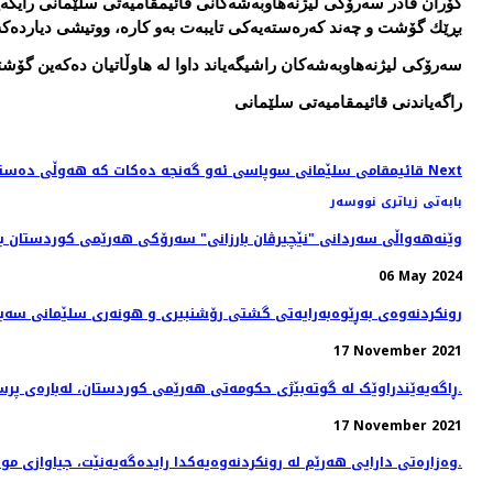
بڕێك گۆشت و چه‌ند كه‌ره‌سته‌یه‌كی تایبه‌ت به‌و كاره‌، ووتیشی دیارده‌كه‌ 
سه‌رۆكی لیژنه‌هاوبه‌شه‌كان راشیگه‌یاند داوا له‌ هاوڵاتیان ده‌كه‌ین گۆشت
راگه‌یاندنی قائیمقامیه‌تی سلێمانی
Next
Next article: قائیمقامی سلێمانی سوپاسی ئه‌و گه‌نجه‌ ده‌كات كه‌ هه‌وڵی ده‌ستگیركردنی تۆمه‌تبارێكی دا
بابەتی زیاتری نووسەر
وێنه‌هه‌واڵی سه‌ردانی "نێچیرڤان بارزانی" سەرۆکی هەرێمی کوردستان بۆ
06 May 2024
رونکردنەوەی بەڕێوەبەرایەتی گشتی رۆشنبیری و هونەری سلێمانی سەبا
17 November 2021
ڕاگەیەێندراوێک لە گوتەبێژی حکومەتی ھەرێمی کوردستان، لەبارەی پرسی کۆچبەران.
17 November 2021
وەزارەتی دارایی هەرێم لە رونکردنەوەیەکدا رایدەگەیەنێت، جیاوازی موچە و دەرماڵەی ئەو مانگانەی فەرمانبەران کە پاشەکەوتکراوە خەرج دەکرێتەوە.