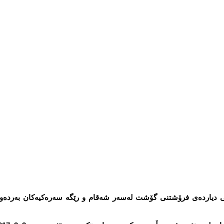
نی دیارده‌ی فرۆشتنی گۆشت له‌سه‌ر شه‌قام و رێگه‌ سه‌ره‌كیه‌كان به‌رده‌وا