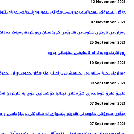
12 November 2021
جێگری سەرۆکی هەرێم و بەرپرسی یەکێتیی ئەورووپا، دۆخى عيراق تاوتو
07 November 2021
وەزارەتی ناوخۆی حکومەتی هەرێمی کوردستان ڕوونکردنەوەیەک دەدات
25 September 2021
ڕوونکردنەوەیەک لە ئاسایشی سلێمانی یەوە
10 September 2021
وەزارەتی دارایی لەبارەی خانەنشینی پلە تایبەتییەکان حەوت بڕیاری دەرک
09 September 2021
فلیپۆ فابرۆ کۆماندەری هێزەکانی ئیتالیا خۆشحاڵیی خۆی بە كاركردن لە
07 September 2021
جێگری سەرۆکی حکومەتی هەرێم پێشوازی لە شاندێکی دیپلۆماسی و سە
07 September 2021
ڕونکردنەوەیەک لە بەڕێوەبەرایەتی کۆمەڵگای دەروازەی نێودەوڵەتی پەرو