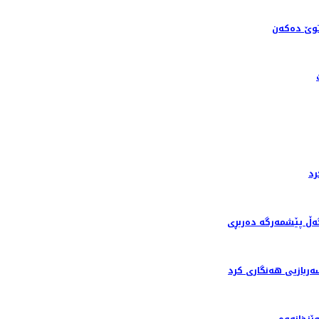
ێ ده‌كه‌ن
رد
گەڵ پێشمەرگە دەربڕی
ربازیی هەنگاری کرد
ێزخانەوە