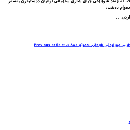
گۆران قادر سه‌رۆكی لیژنه‌هاوبه‌شه‌كانی قائیمقامیه‌تی سلێمانی رایگه‌یاند له‌ درێژه‌ی ئه‌و هه‌ڵمه‌ته‌ی كه‌ ده‌ستیان پێكردووه‌ رۆژی هه‌ینی 3. 3. 2017، له‌ چه‌ند شوێنێكی جیای شاری سلێمانی توانیان ده‌ستبگرن به‌سه‌ر
ده‌وام ده‌بێت،
ردن. . .