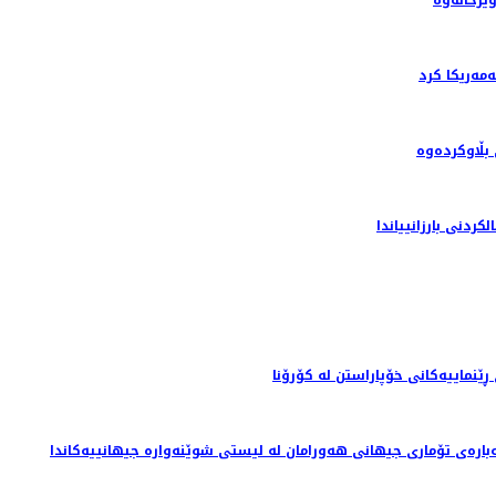
ه‌ریکا کرد
بڵاوکردەوە
دنى بارزانيياندا
نماییەکانی خۆپاراستن لە کۆرۆنا
بارەی تۆماری جیهانی هەورامان لە لیستی شوێنەوارە جیهانییەکاندا