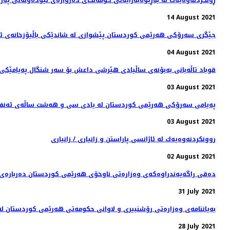
14 August 2021
جێگری سەرۆکی هەرێمی کوردستان پێشوازی لە شاندێکی باڵیۆزخانه‌ی ئه‌م
04 August 2021
قوباد تاڵەبانی بەبۆنەی ساڵیادی هێرشی داعش بۆ سەر شنگال پەیامێکی 
03 August 2021
پەیامی سەرۆکی هەرێمی کوردستان له‌ يادى سى و هه‌شت ساڵه‌ى ئه‌نفالكر
03 August 2021
روونكردنه‌وه‌یه‌ك له‌ ئاژانسی پاراستن و زانیاری / زانیاری
02 August 2021
دەقی راگەیەندراوەکەی وەزارەتی ناوخۆی هەرێمی کوردستان دەربارەی ڕێ
31 July 2021
بەیاننامەی وەزارەتی رۆشنبیری و لاوانی حکومەتی هەرێمی کوردستان لە
28 July 2021