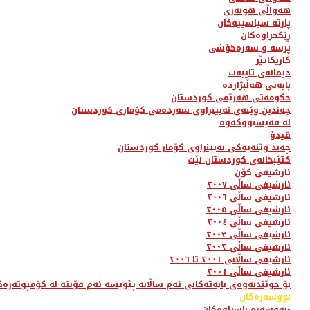
هەواڵی هونەری
پارتە سیاسییەکان
ڕێکخراوەکان
پرسە و سەرەخۆشی
کاریکاتێر
دیمانەی تایبەت
بابەتی هەڵبژاردە
حکومەتی هەرێمی کوردستان
چەندین وێنەی نەبینراوی سەردەمی کۆماری کوردستان
لە فەیسبووکەوە
ڤیدۆ
چەند وێنەیەکی نەبینراوی کۆمار کوردستان
کتێبخانەی کوردستان نێت
ئارشیفی کۆن
ئارشیفی ساڵی ٢٠٠٧
ئارشیفی ساڵی ٢٠٠٦
ئارشیفی ساڵی ٢٠٠٥
ئارشیفی ساڵی ٢٠٠٤
ئارشیفی ساڵی ٢٠٠٣
ئارشیفی ساڵی ٢٠٠٢
ئارشیفی ساڵانی ٢٠٠١ تا ٢٠٠٦
ئارشیفی ساڵی ٢٠٠١
بۆ خوێندنەوەی بابەتەکانی ئەم ساڵانە پێویسە ئەم فۆنتە لە کۆمپوتەرەک
نووسەرەکان
نووسەرە ناسراوەکان-