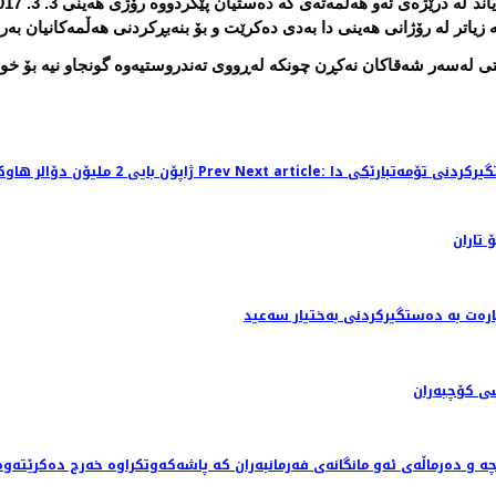
زیاتر له‌ رۆژانی هه‌ینی دا به‌دی ده‌كرێت و بۆ بنه‌بڕكردنی هه‌ڵمه‌كانیان به‌ر
ی له‌سه‌ر شه‌قاكان نه‌كڕن چونكه‌ له‌ڕووی ته‌ندروستیه‌وه‌ گونجاو نیه‌ بۆ خوا
Prev
Previous article: ژاپۆن بایی 2 ملیۆن دۆالر هاوكاریی وەزارەتی ناوخۆی هەرێم دەكات
 تاران
رەت بە دەستگیرکردنی بەختیار سەعید