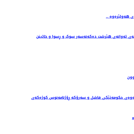
گای هەولێرەوە
انەی ئەوانەی هێرشت دەکەنەسەر سوک و ڕسوا و خائینن
وون