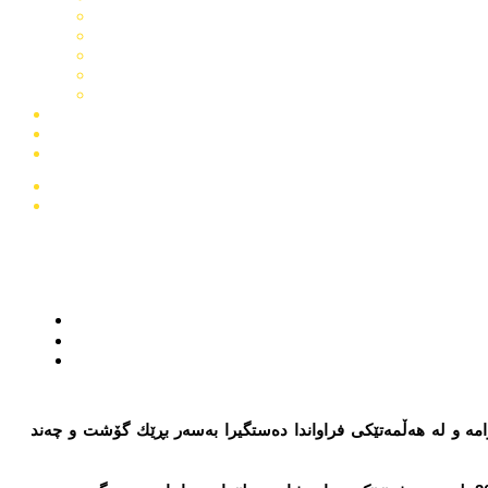
مه‌ و له‌ هه‌ڵمه‌تێكی فراواندا ده‌ستگیرا به‌سه‌ر بڕێك گۆشت و چه‌ند