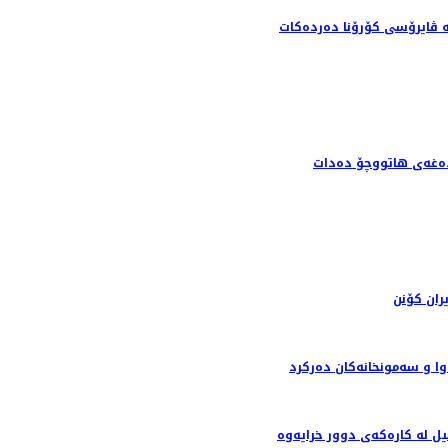
ران کۆنن
وا و سه‌مونخانه‌كان ده‌ركرد
ل لە کارەکەی دوور خرایەوە