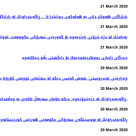
21 March 2020
.. پارێزگاری هەولێر دانی بە هەڵەکەی دوێنێدا نا ... ڕاگەیندراوێک لە پارێز
21 March 2020
پەیامێک لە دژە تیرۆری پارتییەوە بۆ گەورەیی سەرۆکی حکوومەت، ئەو
21 March 2020
دەزگای زانیاری روونکردنەوەیەک بۆ رایگشتی بڵاو دەکاتەوە
20 March 2020
وەزارەتی تەندروستی: شەش كەسی دیكە لە سلێمانی تووشی كۆرۆنا ب
20 March 2020
ڕاگەیەندراوێک لە دژەتیرۆرەوە: دیکە خۆمان سەرقاڵ ناکەین بە وەڵامدانەوەی حکومەتێکی فاشل و سەرۆکە ڕۆژنامەنوس کوژەکەی.
20 March 2020
ڕاگەیەندراوێک لە نووسینگەی سەرۆکی حکومەتی هەرێمی کوردستانەوە
20 March 2020