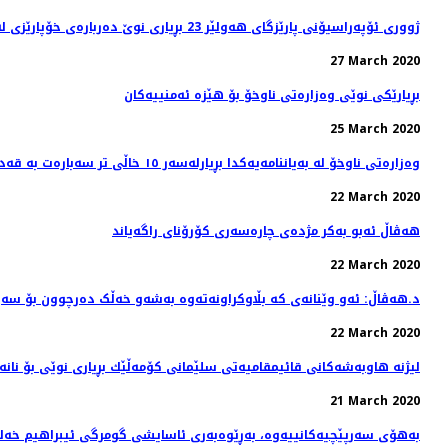
ژووری ئۆپەراسیۆنی پارێزگای هەولێر 23 بڕیاری نوێ‌ دەربارەی خۆپارێزی لە ڤایرۆسی كۆرۆنا دەردەكات
27 March 2020
بڕیارێكی نوێی وەزارەتی ناوخۆ بۆ هێزە ئەمنییەكان
25 March 2020
وەزارەتی ناوخۆ لە بەیاننامەیەکدا بڕیارلەسەر ١٥ خاڵی تر سەبارەت بە قەدەغەی هاتووچۆ دەدات
22 March 2020
هه‌ڤاڵ ئه‌بو به‌كر مژده‌ی چاره‌سه‌ری کۆرۆنای راگه‌یاند
22 March 2020
د.هەڤاڵ: ئەو وێنانەی کە بڵاوکراونەتەوە بەشەو خەڵک دەرچوون بۆ سەی
22 March 2020
لیژنه‌ هاوبه‌شه‌كانی قائیمقامیه‌تی سلێمانی كۆمه‌ڵێك بڕیاری نوێی بۆ نانه‌
21 March 2020
بەهۆی سەرپێچیەکانییەوە، بەڕێوەبەری ئاسایشی گومرگی ئیبراهیم خەلی