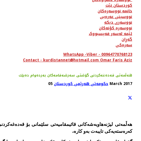
کوردستان نێت
خانمە نووسەرەکان
نووسینی عەرەبی
نووسەری دیکە
نووسەرە کۆنەکان
ئێمە لەسەر فەیسبووک
گەڕان
سەرەکی
WhatsApp -Viber - 00964770768123
Contact - kurdistannet@hotmail.com Omar Faris Aziz
هه‌ڵمه‌تی قه‌ده‌غه‌كردنی گۆشتی سه‌رشه‌قامه‌كان به‌رده‌وام ده‌بێت
05 March 2017
حکومەتی هەرێمی کوردستان
هه‌ڵمه‌تی لیژنه‌هاوبه‌شه‌كانی قائیمقامیه‌تی سلێمانی بۆ قه‌ده‌غه‌كرد
كه‌ره‌سته‌یه‌كی تایبه‌ت به‌و كاره‌،