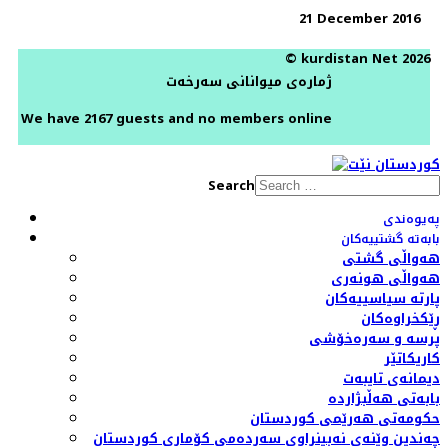
21 December 2016
© kurdistan Net 2026
ژمارەی میوانانی سەرخەت
We have 2167 guests and no members online
Search
پەیوەندی
بابەتە گشتییەکان
هەواڵی گشتی
هەواڵی هونەری
پارتە سیاسییەکان
ڕێکخراوەکان
پرسە و سەرەخۆشی
کاریکاتێر
دیمانەی تایبەت
بابەتی هەڵبژاردە
حکومەتی هەرێمی کوردستان
چەندین وێنەی نەبینراوی سەردەمی کۆماری کوردستان