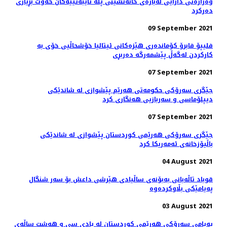
وەزارەتی دارایی لەبارەی خانەنشینی پلە تایبەتییەکان حەوت بڕیاری
دەرکرد
09 September 2021
فلیپۆ فابرۆ کۆماندەری هێزەکانی ئیتالیا خۆشحاڵیی خۆی بە
كاركردن لەگەڵ پێشمەرگە دەربڕی
07 September 2021
جێگری سەرۆکی حکومەتی هەرێم پێشوازی لە شاندێکی
دیپلۆماسی و سەربازیی هەنگاری کرد
07 September 2021
جێگری سەرۆکی هەرێمی کوردستان پێشوازی لە شاندێکی
باڵیۆزخانه‌ی ئه‌مه‌ریکا کرد
04 August 2021
قوباد تاڵەبانی بەبۆنەی ساڵیادی هێرشی داعش بۆ سەر شنگال
پەیامێکی بڵاوکردەوە
03 August 2021
پەیامی سەرۆکی هەرێمی کوردستان له‌ يادى سى و هه‌شت ساڵه‌ى