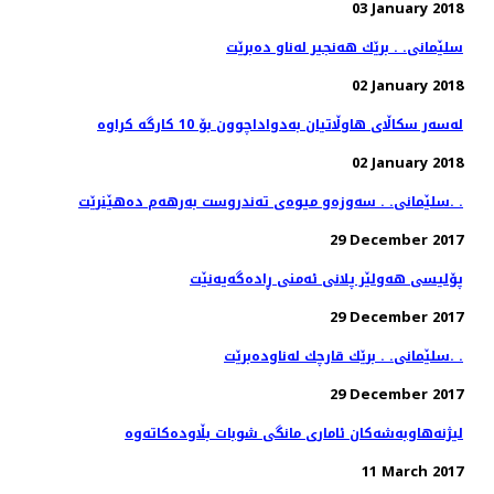
03 January 2018
سلێمانی. . برێك هه‌نجیر له‌ناو ده‌برێت
02 January 2018
02 January 2018
سلێمانی. . سه‌وزه‌و میوه‌ی ته‌ندروست به‌رهه‌م ده‌هێنرێت. .
29 December 2017
پۆلیسی هەولێر پلانی ئەمنی ڕادەگەیەنێت
29 December 2017
سلێمانی. . برێك قارچك له‌ناوده‌برێت. .
29 December 2017
11 March 2017