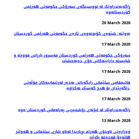
ڕاگەیەندراوێک لە نووسینگەی سەرۆکی حکومەتی هەرێمی
کوردستانەوە
20 March 2020
بەوێنە: شێوەی کۆبونەوەی تازەی حکومەتی هەرێمی کوردستان
17 March 2020
سەرۆکی حکومەتی هەرێمی کوردستان مەسرور بارزانی مووچە و
شایستە داراییەکانی خۆی دەبەخشێت
17 March 2020
قائیمقامی سلێمانی رایگه‌یاند، به‌ده‌ر له‌رێنماییه‌كان مۆڵه‌تی
رێگه‌پێدان بۆ هیچ كه‌سێك نه‌كراوه‌.
17 March 2020
راگه‌یه‌ندراوێك لە لیژنەی رۆشنبیریی پەرلەمانی كوردستان-ەوە
13 March 2020
وەزارەتی ناوخۆی هەرێم بڕیاریدا لەناو شاری سلێمانی و هەولێر
هاتوچۆ قەدەغە بکرێت