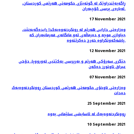
ڕاگەیەێندراوێک لە گوتەبێژی حکومەتی ھەرێمی کوردستان،
لەبارەی پرسی کۆچبەران.
17 November 2021
وەزارەتی دارایی هەرێم لە رونکردنەوەیەکدا رایدەگەیەنێت،
جیاوازی موچە و دەرماڵەی ئەو مانگانەی فەرمانبەران کە
پاشەکەوتکراوە خەرج دەکرێتەوە.
12 November 2021
جێگری سەرۆکی هەرێم و بەرپرسی یەکێتیی ئەورووپا، دۆخى
عيراق تاوتوێ ده‌كه‌ن
07 November 2021
وەزارەتی ناوخۆی حکومەتی هەرێمی کوردستان ڕوونکردنەوەیەک
دەدات
25 September 2021
ڕوونکردنەوەیەک لە ئاسایشی سلێمانی یەوە
10 September 2021