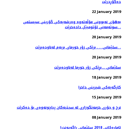
ده‌گۆڕدرێت
22 January 2019
به‌هۆی نه‌بوونی مۆڵه‌ته‌وه‌ وه‌رشه‌یه‌كی گۆرینی سیستمی
سوته‌مه‌نی ئۆتومبێل داده‌خرێت. .
20 January 2019
سلێمانی. . . برێكی زۆر خورمای بریه‌م له‌ناوده‌برێت. .
20 January 2019
سلێمانی ...بڕێكی زۆر خورما له‌ناوده‌برێت
18 January 2019
كارگه‌یه‌كی شیرینی داخرا
15 January 2019
08 January 2019
ئاماره‌كانی 2018 سلێمانی راگه‌یه‌ندرا