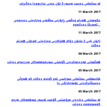
له‌ سلێمانی ده‌ست به‌سه‌ر 5 تۆن برنجی خراپبوودا ده‌گیرێت
11 March 2017
حکومەتی هەرێم وەڵامی ڕاپۆرتی ساڵانەی وەزارەتی دەرەوەی
ئەمریکا دەداتەوە...
11 March 2017
ژاپۆن بایی 2 ملیۆن دۆالر هاوكاریی وەزارەتی ناوخۆی هەرێم
دەكات
06 March 2017
هه‌ڵمه‌تی قه‌ده‌غه‌كردنی گۆشتی سه‌رشه‌قامه‌كان به‌رده‌وام ده‌بێت
05 March 2017
قائیمقامی سلێمانی سوپاسی ئه‌و گه‌نجه‌ ده‌كات كه‌ هه‌وڵی
ده‌ستگیركردنی تۆمه‌تبارێكی دا
05 March 2017
له‌ سلێمانی دیارده‌ی فرۆشتنی گۆشت له‌سه‌ر شه‌قامه‌كان به‌ره‌و
كه‌مبوونه‌وه‌ ده‌چێت