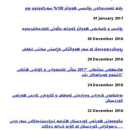
پلانە ئەمنییەكەی پۆلیسی هەولێر 100% سەركەوتوو بوو
01 January 2017
پۆلیس و ئاسایشی هەولێر كەوتنە حاڵەتی ئامادەباشییەوە
30 December 2016
ڕوونکردنەوەیەک لە سەر هەواڵێکی ناڕاستی سایتی نیقاش
29 December 2016
قائیمقامی سلێمانی "2017 ساڵی ئاشته‌وایی و كۆتایی هێنانی
كێشه‌و قه‌یرانه‌كان بێت"
24 December 2016
بەیاننامەی نارەزایی وەزارەتی ئەوقاف و كاروباری ئایینی هەرێمی
كوردستان
22 December 2016
حكوومه‌تى هه‌رێمى كوردستان هێرشە تیرۆرستییه‌کانی سەر حزبی
دیموکراتی کوردستان لە کۆیە ئیدانە دەكات. . .