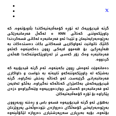
گرتە ڤیدیۆییەک لە تۆڕە کۆمەڵایەتیەکاندا بڵاوبۆتەوە، کە
چاوپێکەوتنی کەناڵی KNN ە لەگەڵ فەرمانبەرێکی
بەڕێوەبەرایەتیمان و تێیدا ئەو فەرمانبەرە لەکاتی قسەکردندا
کاتێک ناتوانیت تەواوکاریی قسەکانی بکات دەستدەكات بە
هەڵپەڕکێ، بۆ هەموو لایەکی ڕوون دەکەینەوە کەئەو
فەرمانبەرە وەک زۆر کەسی تر لەچاوپێکەوتنەکەدا هەڵەی
کردووە.
دەمانەوێت ئەوەش ڕوون بکەینەوە، ئەم گرتە ڤیدیۆییە کە
بەشێکە لە چاوپێکەوتنەکەو تایبەتە بە خواست و داواکاری
فەرمانبەرانی گرێبەست، لەو کەناڵە پەخش نەکراوە، گرتە
ڤیدیۆییەکەش بەکامێرای کەناڵەکە نەگیراوە، بەڵکو لەلایەن
ئەو فەرمانبەرەو کەسانی چواردەورییەوە وێنەگیراوەو دزەی
پێکراوە بۆ تۆڕە کۆمەڵایەتیەکان.
بەهۆی ئەو گرتە ڤیدیۆییەوە قسەو باس و ڕەخنە ڕوبەڕووی
بەڕێوەبەرایەتی کۆمەڵگای دەروازەی نێودەوڵەتی پەروێزخان
بۆتەوە، بۆیە بەبڕیاری سەرپەرشتیاری دەروازە لێکۆڵینەوە