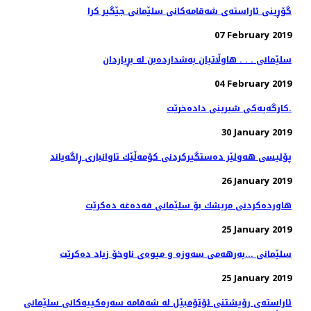
گۆڕینی ئاراسته‌ی شه‌قامه‌كانی سلێمانی جێگیر كرا
07 February 2019
سلێمانی . . . هاوڵاتیان به‌شدارده‌بن له‌ بڕیاردان
04 February 2019
کارگەیەکی شیرینی دادەخرێت.
30 January 2019
پۆلیسی هەولێر دەستگیركردنی كۆمەڵێك تاوانباری ڕاگەیاند
26 January 2019
هاوردەكردنی مریشك بۆ سلێمانی قەدەغە دەكرێت
25 January 2019
سلێمانی ...بەرهەمی سەوزە و میوەی ناوخۆ زیاد دەكرێت
25 January 2019
ئاراسته‌ی رۆیشتنی ئۆتۆمبێل له‌ شه‌قامه‌ سه‌ره‌كییه‌كانی سلێمانی