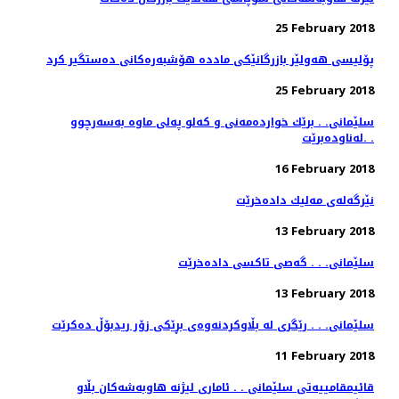
25 February 2018
پۆلیسی هەولێر بازرگانێكی ماددە هۆشبەرەكانی دەستگیر كرد
25 February 2018
سلێمانی. . برێك خوارده‌مه‌نی و كه‌لو په‌لی ماوه‌ به‌سه‌رچوو
له‌ناوده‌برێت. .
16 February 2018
نێرگه‌له‌ی مه‌لیك داده‌خرێت
13 February 2018
سلێمانی. . . گه‌صی تاكسی داده‌خرێت
13 February 2018
سلێمانی. . . رێگری له‌ بڵاوكردنه‌وه‌ی بڕێكی زۆر ریدبۆڵ ده‌كرێت
11 February 2018
قائیمقامییه‌تی سلێمانی . . ئاماری لیژنه‌ هاوبه‌شه‌كان بڵاو