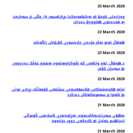
25 March 2020
وەزارەتی ناوخۆ لە بەیاننامەیەکدا بڕیارلەسەر ١٥ خاڵی تر سەبارەت
بە قەدەغەی هاتووچۆ دەدات
22 March 2020
هه‌ڤاڵ ئه‌بو به‌كر مژده‌ی چاره‌سه‌ری کۆرۆنای راگه‌یاند
22 March 2020
د.هەڤاڵ: ئەو وێنانەی کە بڵاوکراونەتەوە بەشەو خەڵک دەرچوون
بۆ سەیران کۆنن
22 March 2020
لیژنه‌ هاوبه‌شه‌كانی قائیمقامیه‌تی سلێمانی كۆمه‌ڵێك بڕیاری نوێی
بۆ نانه‌وا و سه‌مونخانه‌كان ده‌ركرد
21 March 2020
بەهۆی سەرپێچیەکانییەوە، بەڕێوەبەری ئاسایشی گومرگی
ئیبراهیم خەلیل لە کارەکەی دوور خرایەوە
21 March 2020