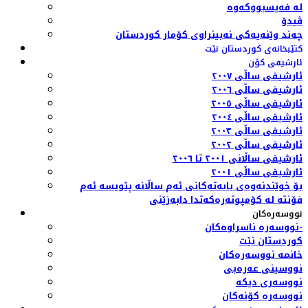
لە فەیسبووکەوە
ڤیدۆ
چەند وێنەیەکی نەبینراوی کۆمار کوردستان
کتێبخانەی کوردستان نێت
ئارشیفی کۆن
ئارشیفی ساڵی ٢٠٠٧
ئارشیفی ساڵی ٢٠٠٦
ئارشیفی ساڵی ٢٠٠٥
ئارشیفی ساڵی ٢٠٠٤
ئارشیفی ساڵی ٢٠٠٣
ئارشیفی ساڵی ٢٠٠٢
ئارشیفی ساڵانی ٢٠٠١ تا ٢٠٠٦
ئارشیفی ساڵی ٢٠٠١
بۆ خوێندنەوەی بابەتەکانی ئەم ساڵانە پێویسە ئەم
فۆنتە لە کۆمپوتەرەکەتدا دابەزێنی
نووسەرەکان
نووسەرە ناسراوەکان-
کوردستان نێت
خانمە نووسەرەکان
نووسینی عەرەبی
نووسەری دیکە
نووسەرە کۆنەکان