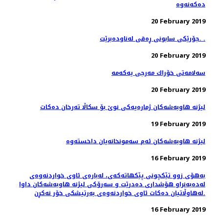
20 February 2019
جۆرێكی سابونی ڕه‌قی له‌ناوده‌برێت. .
20 February 2019
20 February 2019
لیژنه‌ هاوبه‌شه‌كان ژماره‌یه‌كی نوێ بۆ سكاڵا ته‌رخان ده‌كات
19 February 2019
16 February 2019
به‌هۆی زوو تێكچونی پێكهاته‌كه‌ی، لەبارەی ئاوی خواردنەوەی
له‌ده‌به‌نراو هۆشداری دەدرێت و سه‌رۆكی لیژنه هاوبه‌شه‌كان داوا
له‌هاوڵاتیان ده‌كات ئاوی خواردنه‌وه‌ی به‌رتیشكی خۆر نه‌كڕن.
16 February 2019