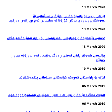
13 March 2020
لیژنەی باڵای ئۆپراسیۆنەكانی پارێزگای سلێمانی بۆ
بەرەنگاربوونەوەی پەتای كۆرۆنا لە سلێمانی ئەم بڕیارانەی دەرکرد.
13 March 2020
دەقی رێنماییەكان وەزارەتی تەندروستی بۆبازارو شوێنەگشتیەکان:
13 March 2020
پۆلیسی هەولێر پلانی ئەمنی ڕادەگەیەنێت. . ئەم نەورۆزە جیاواز
دەبێت
10 March 2019
لیژنە بۆ پاراستنی گەڕەكە كۆنەكانی سلێمانی پێكدەهێنرێت
06 March 2019
06 March 2019