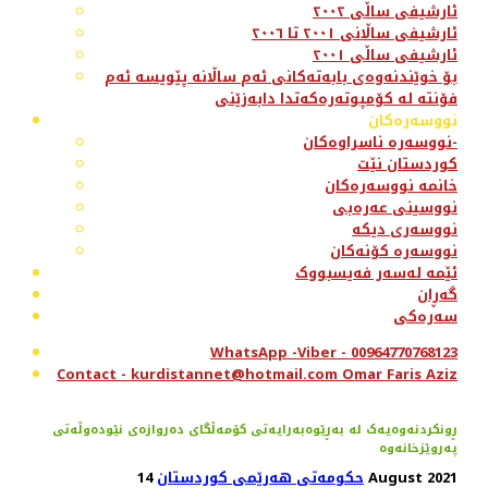
ئارشیفی ساڵی ٢٠٠٢
ئارشیفی ساڵانی ٢٠٠١ تا ٢٠٠٦
ئارشیفی ساڵی ٢٠٠١
بۆ خوێندنەوەی بابەتەکانی ئەم ساڵانە پێویسە ئەم
فۆنتە لە کۆمپوتەرەکەتدا دابەزێنی
نووسەرەکان
نووسەرە ناسراوەکان-
کوردستان نێت
خانمە نووسەرەکان
نووسینی عەرەبی
نووسەری دیکە
نووسەرە کۆنەکان
ئێمە لەسەر فەیسبووک
گەڕان
سەرەکی
WhatsApp -Viber - 00964770768123
Contact - kurdistannet@hotmail.com Omar Faris Aziz
ڕونکردنەوەیەک لە بەڕێوەبەرایەتی کۆمەڵگای دەروازەی نێودەوڵەتی
پەروێزخانەوە
14 August 2021
حکومەتی هەرێمی کوردستان