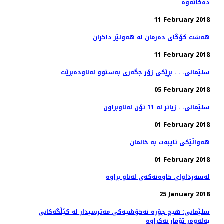
11 February 2018
هەشت كۆگای دەرمان لە هەولێر داخران
11 February 2018
سلێمانی. . . بڕێكی زۆر جگه‌ری به‌ستوو له‌ناوده‌برێت
05 February 2018
سلێمانی. . زیاتر له‌ 11 تۆن له‌ناوبراون
01 February 2018
هه‌واڵێكی تایبه‌ت به‌ خانمان
01 February 2018
25 January 2018
سلێمانی: هیچ جۆره‌ نه‌خۆشیه‌كی مه‌ترسیدار له‌ كێڵگه‌كانی