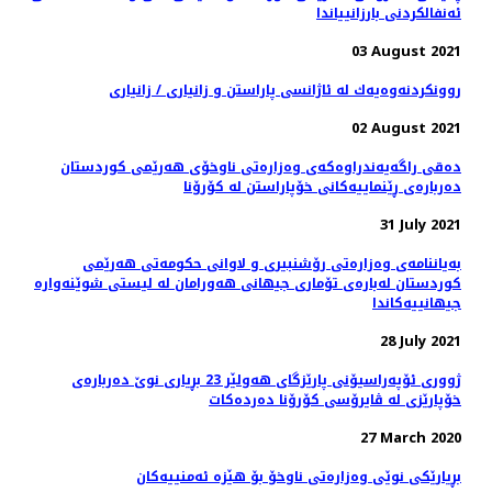
ئه‌نفالكردنى بارزانيياندا
03 August 2021
روونكردنه‌وه‌یه‌ك له‌ ئاژانسی پاراستن و زانیاری / زانیاری
02 August 2021
دەقی راگەیەندراوەکەی وەزارەتی ناوخۆی هەرێمی کوردستان
دەربارەی ڕێنماییەکانی خۆپاراستن لە کۆرۆنا
31 July 2021
بەیاننامەی وەزارەتی رۆشنبیری و لاوانی حکومەتی هەرێمی
کوردستان لەبارەی تۆماری جیهانی هەورامان لە لیستی شوێنەوارە
جیهانییەکاندا
28 July 2021
ژووری ئۆپەراسیۆنی پارێزگای هەولێر 23 بڕیاری نوێ‌ دەربارەی
خۆپارێزی لە ڤایرۆسی كۆرۆنا دەردەكات
27 March 2020
بڕیارێكی نوێی وەزارەتی ناوخۆ بۆ هێزە ئەمنییەكان