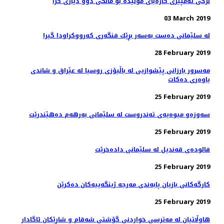
نرخی ئه‌مپێری كاره‌بای مۆلیده‌ بۆ مانگی دوو دیاری كرا
03 March 2019
له‌ سلێمانی ده‌ست به‌سه‌ر بڕێك فنگه‌ری كه‌رووكراودا گیرا
28 February 2019
مه‌سرور بارزانی پێشوازیی لە باڵیۆزی روسیا لە عێراق و شاندی
یاوه‌ری ده‌كات
25 February 2019
سه‌وزه‌و میوه‌یه‌ی ته‌ندروست له‌ سلێمانی به‌رهه‌م ده‌هێندرێت
25 February 2019
فالوده‌ی قه‌ندیل له‌ سلێمانی داده‌خرێت
25 February 2019
كارگه‌كانی بازیان پابه‌ندی مه‌رجه‌ ژینگه‌ییه‌كان ده‌كرێن
25 February 2019
هاوڵاتیان له‌ مەترسی خواردنی گۆشتی شەقام و شاڕێكان ئاگادار