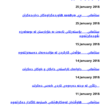
25 January 2018
سلێمانی. . . بڕی به‌رهه‌مه‌ هاورده‌كراوه‌كان دیاریده‌كرێن
25 January 2018
سلێمانی. . . پۆسته‌رێكی تایبه‌ت به‌ خۆپارستن له‌ بومه‌له‌رزه‌
15 January 2018
سلێمانی . . . مۆڵەتی كاركردن لە مۆلیدەیەك دەسەنرێتەوە
14 January 2018
سلێمانی. . . داوایه‌ك ئاراسته‌ی دایكان و باوكان ده‌كرێت
14 January 2018
رێگری له‌ بردنه‌ ده‌ره‌وه‌ی ئاردی بایه‌عی ده‌كرێت. .
11 January 2018