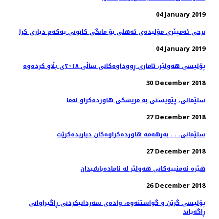
04 January 2019
نرخی ئەمپێری مۆلیدەی ئەهلی بۆ مانگی كانونی یەكەم دیاری كرا
04 January 2019
پۆلیسی هەولێر، ئاماری ڕووداوەكانی ساڵی ٢٠١٨ی بڵاو كردەوە
30 December 2018
27 December 2018
سلێمانی. . . به‌رهه‌مه‌ هاورده‌كراوه‌كان دیاریده‌كرێت
27 December 2018
هێزە ئەمنییەكانی هەولێر لە ئامادەباشیدان
26 December 2018
پۆلیسی گرتن و گواستنەوە، وادەی سەردانیكردنی ڕاگیراوانی
ڕاگەیاند