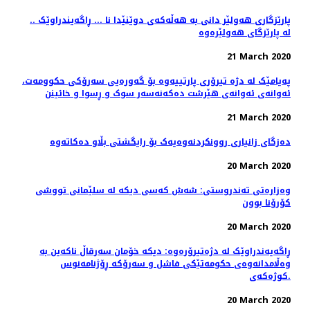
.. پارێزگاری هەولێر دانی بە هەڵەکەی دوێنێدا نا ... ڕاگەیندراوێک
لە پارێزگای هەولێرەوە
21 March 2020
پەیامێک لە دژە تیرۆری پارتییەوە بۆ گەورەیی سەرۆکی حکوومەت،
ئەوانەی ئەوانەی هێرشت دەکەنەسەر سوک و ڕسوا و خائینن
21 March 2020
دەزگای زانیاری روونکردنەوەیەک بۆ رایگشتی بڵاو دەکاتەوە
20 March 2020
وەزارەتی تەندروستی: شەش كەسی دیكە لە سلێمانی تووشی
كۆرۆنا بوون
20 March 2020
ڕاگەیەندراوێک لە دژەتیرۆرەوە: دیکە خۆمان سەرقاڵ ناکەین بە
وەڵامدانەوەی حکومەتێکی فاشل و سەرۆکە ڕۆژنامەنوس
کوژەکەی.
20 March 2020