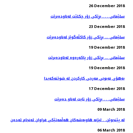
26 December 2018
سلێمانی . . . بڕێكی زۆر چكلێت له‌ناوده‌برێت
23 December 2018
سلێمانی ... بڕێكی زۆر كاكڵه‌گوێز له‌ناوده‌برێت
19 December 2018
سلێمانی ... بڕێكی زۆر پاكه‌ره‌وه‌ له‌ناوده‌برێت
19 December 2018
به‌هۆی نه‌بونی مه‌رجی كاركردن له‌ شوێنه‌كه‌یدا
17 December 2018
سلێمانی. . . بڕێكی زۆر تایت له‌ناو ده‌برێت
09 March 2018
له‌ پێنجوێن. . لیژنه‌ هاوبه‌شه‌كان هه‌ڵمه‌تێكی فراوان ئه‌نجام ئه‌ده‌ن
06 March 2018