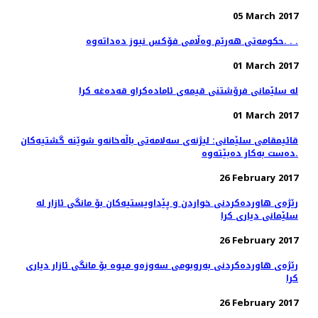
05 March 2017
حکومەتی هەرێم وەڵامی فۆکس نیوز دەداتەوە. . .
01 March 2017
له‌ سلێمانی فرۆشتنی قیمه‌ی ئاماده‌كراو قه‌ده‌غه‌ كرا
01 March 2017
قائیمقامی سلێمانی: لیژنه‌ی سه‌لامه‌تی باڵه‌خانه‌و شوێنه‌ گشتیه‌كان
ده‌ست به‌كار ده‌بێته‌وه‌.
26 February 2017
رێژه‌ی هاورده‌كردنی خواردن و پێداویستیه‌كان بۆ مانگی ئازار له‌
سلێمانی دیاری كرا
26 February 2017
رێژه‌ی هاورده‌كردنی به‌روبومی سه‌وزه‌و میوه‌ بۆ مانگی ئازار دیاری
كرا
26 February 2017