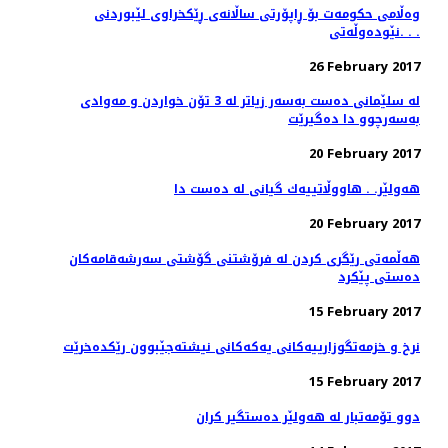
وەڵامی حکومەت بۆ ڕاپۆرتی ساڵانەی ڕێکخراوى لێبوردنى
نێودەوڵەتى. . .
26 February 2017
له‌ سلێمانی ده‌ست به‌سه‌ر زیاتر له‌ 3 تۆن خواردن و مه‌وادی
به‌سه‌رچوو دا ده‌گیرێت
20 February 2017
هەولێر. . هاووڵاتییەك گیانی لە دەست دا
20 February 2017
هه‌ڵمه‌تی رێگری كردن له‌ فرۆشتنی گۆشتی سه‌رشه‌قامه‌كان
ده‌ستی پێكرد
15 February 2017
نرخ و خزمه‌تگوزارییه‌كانی یه‌كه‌كانی نیشته‌جێبوون رێكده‌خرێت
15 February 2017
دوو تۆمەتبار لە هەولێر دەستگیر كران