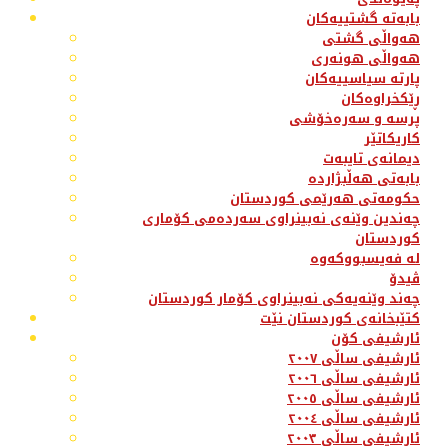
بابەتە گشتییەکان
هەواڵی گشتی
هەواڵی هونەری
پارتە سیاسییەکان
ڕێکخراوەکان
پرسە و سەرەخۆشی
کاریکاتێر
دیمانەی تایبەت
بابەتی هەڵبژاردە
حکومەتی هەرێمی کوردستان
چەندین وێنەی نەبینراوی سەردەمی کۆماری
کوردستان
لە فەیسبووکەوە
ڤیدۆ
چەند وێنەیەکی نەبینراوی کۆمار کوردستان
کتێبخانەی کوردستان نێت
ئارشیفی کۆن
ئارشیفی ساڵی ٢٠٠٧
ئارشیفی ساڵی ٢٠٠٦
ئارشیفی ساڵی ٢٠٠٥
ئارشیفی ساڵی ٢٠٠٤
ئارشیفی ساڵی ٢٠٠٣