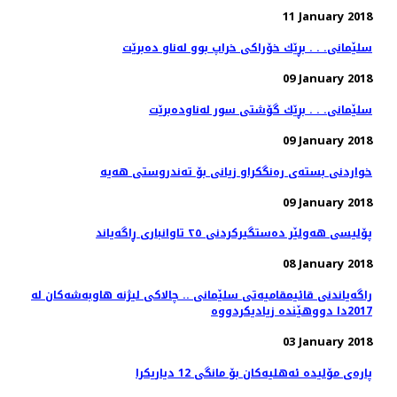
11 January 2018
سلێمانی. . . بڕێك خۆراكی خراپ بوو له‌ناو ده‌برێت
09 January 2018
سلێمانی. . . بڕێك گۆشتی سور له‌ناوده‌برێت
09 January 2018
09 January 2018
پۆلیسی هەولێر دەستگیركردنی ٢٥ تاوانباری ڕاگەیاند
08 January 2018
راگه‌یاندنی قائیمقامیه‌تی سلێمانی .. چالاكی لیژنه‌ هاوبه‌شه‌كان له‌
03 January 2018
پاره‌ی مۆلیده‌ ئه‌هلیه‌كان بۆ مانگی 12 دیاریكرا