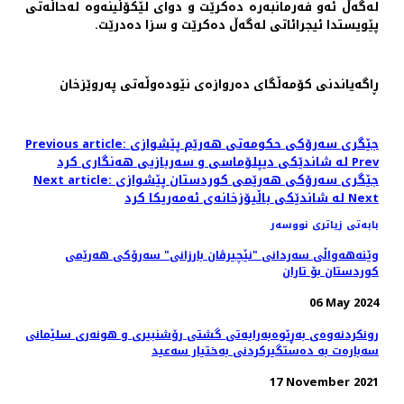
لەگەڵ ئەو فەرمانبەرە دەکرێت و دوای لێکۆڵینەوە لەحاڵەتی
پێویستدا ئیجرائاتی لەگەڵ دەکرێت و سزا دەدرێت.
ڕاگەیاندنی کۆمەڵگای دەروازەی نێودەوڵەتی پەروێزخان
Previous article: جێگری سەرۆکی حکومەتی هەرێم پێشوازی
Prev
لە شاندێکی دیپلۆماسی و سەربازیی هەنگاری کرد
Next article: جێگری سەرۆکی هەرێمی کوردستان پێشوازی
Next
لە شاندێکی باڵیۆزخانه‌ی ئه‌مه‌ریکا کرد
بابەتی زیاتری نووسەر
وێنه‌هه‌واڵی سه‌ردانی "نێچیرڤان بارزانی" سەرۆکی هەرێمی
کوردستان بۆ تاران
06 May 2024
رونکردنەوەی بەڕێوەبەرایەتی گشتی رۆشنبیری و هونەری سلێمانی
سەبارەت بە دەستگیرکردنی بەختیار سەعید
17 November 2021