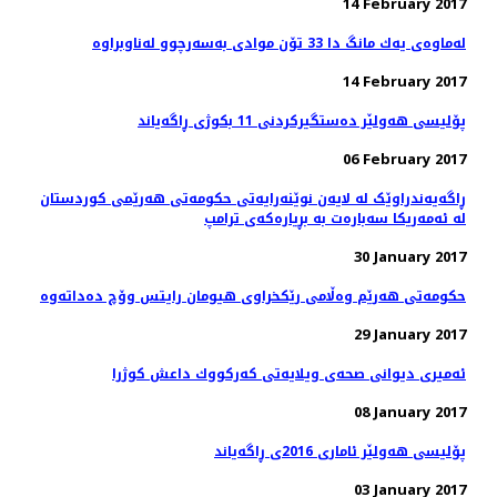
14 February 2017
14 February 2017
پۆلیسی هەولێر دەستگیركردنی 11 بكوژی ڕاگەیاند
06 February 2017
ڕاگەیەندراوێک لە لایەن نوێنەرایەتی حکومەتی هەرێمی کوردستان
لە ئەمەریکا سەبارەت بە بڕیارەکەی ترامپ
30 January 2017
29 January 2017
ئەمیری دیوانی صحەی ویلایەتی كه‌ركووك داعش کوژرا
08 January 2017
پۆلیسی هەولێر ئاماری 2016ی ڕاگەیاند
03 January 2017