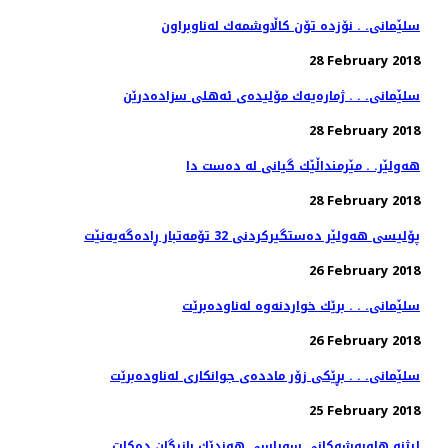
سلێمانی. . نۆزده‌ تۆن كاڵاوشمه‌ك له‌ناوبراون
28 February 2018
سلێمانی. . . ژماره‌یه‌ك مۆلیده‌ی ئه‌هلی سزاده‌درێن
28 February 2018
هەولێر. . مێرمنداڵێك گیانی لە دەست دا
28 February 2018
پۆلیسی هەولێر دەستگیركردنی 32 تۆمەتبار ڕادەگەیەنێت
26 February 2018
سلێمانی. . . برێك خواردنه‌وه‌ له‌ناوده‌برێت
26 February 2018
سلێمانی. . . بڕێكی زۆر مادده‌ی جوانكاری له‌ناوده‌برێت
25 February 2018
لیژنه‌ هاوبه‌شه‌كانی سوپاسی هه‌ندێك بازرگان ده‌كات