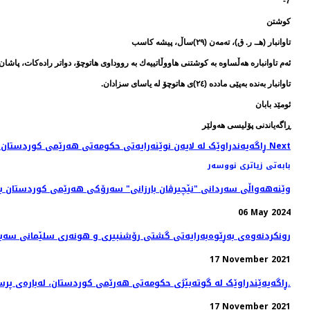
7-
كوشتن
تاوانبار (هـ. ر. ق)، تەمەن (٢٩)ساڵ، پیشە كاسب
ئەم تاوانبارە هەڵساوە بە كوشتنی هاووڵاتییەك بە رووداوی هاتوچۆ، دواتر رادەكات، پاشا
تاوانبار بەندە بەپێی ماددە (٢٤)ی هاتوچۆ لە یاسای سزادان.
ئومێد بابان
ڕاگەیاندنی پۆلیسی هەولێر
Next
Next article: ڕاگەیەندراوێک لە لایەن نوێنەرایەتی حکومەتی هەرێمی کوردستان لە ئەمەریکا سەبارەت بە بڕیارەکەی ترامپ
بابەتی زیاتری نووسەر
وێنه‌هه‌واڵی سه‌ردانی "نێچیرڤان بارزانی" سەرۆکی هەرێمی کوردستان بۆ
06 May 2024
رونکردنەوەی بەڕێوەبەرایەتی گشتی رۆشنبیری و هونەری سلێمانی سەبا
17 November 2021
ڕاگەیەێندراوێک لە گوتەبێژی حکومەتی ھەرێمی کوردستان، لەبارەی پرسی کۆچبەران.
17 November 2021