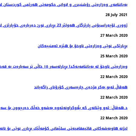
بەیاننامەی وەزارەتی رۆشنبیری و لاوانی حکومەتی هەرێمی کوردستان لە
28 July 2021
ژووری ئۆپەراسیۆنی پارێزگای هەولێر 23 بڕیاری نوێ‌ دەربارەی خۆپارێزی لە ڤایرۆسی كۆرۆنا دەردەكات
27 March 2020
بڕیارێكی نوێی وەزارەتی ناوخۆ بۆ هێزە ئەمنییەكان
25 March 2020
وەزارەتی ناوخۆ لە بەیاننامەیەکدا بڕیارلەسەر ١٥ خاڵی تر سەبارەت بە قەدەغەی هاتووچۆ دەدات
22 March 2020
هه‌ڤاڵ ئه‌بو به‌كر مژده‌ی چاره‌سه‌ری کۆرۆنای راگه‌یاند
22 March 2020
د.هەڤاڵ: ئەو وێنانەی کە بڵاوکراونەتەوە بەشەو خەڵک دەرچوون بۆ سەی
22 March 2020
لیژنه‌ هاوبه‌شه‌كانی قائیمقامیه‌تی سلێمانی كۆمه‌ڵێك بڕیاری نوێی بۆ نانه‌