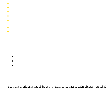
سەبارەت بە ئاشكراكردنی چەند تاوانێكی كوشتن كە لە ماوەی ڕابردوودا لە شاری هەولێر و دەوروبەری