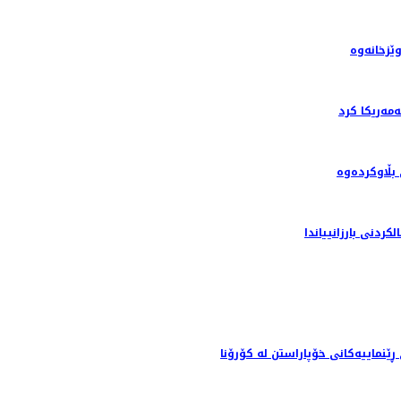
ێزخانەوە
ه‌ریکا کرد
بڵاوکردەوە
دنى بارزانيياندا
نماییەکانی خۆپاراستن لە کۆرۆنا