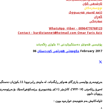
ئارشیفی کۆن
نووسەرەکان
ئێمە لەسەر فەیسبووک
گەڕان
سەرەکی
WhatsApp -Viber - 00964770768123
Contact - kurdistannet@hotmail.com Omar Faris Aziz
پۆلیسی هەولێر دەستگیركردنی 11 بكوژی ڕاگەیاند
06 February 2017
حکومەتی هەرێمی کوردستان
بەڕێوەبەری پۆلیسی پارێزگای هەولێر ڕایگەیاند، لە ماوەی ڕابردوودا 11 بكوژیان دەستگیر كردووە كە لە تاوانی كوشتن لە هەولێر و دەوروبەری تێوە گلاون.
ئەمڕۆ ڕێكەوتی (٦/٢/٢٠١٧)، كاتژمێر (١١)ی پێشنیوەڕۆ،
ڕوویان دابوو.
تاوانەكانیش بەم شێوەیەی خوارەوە بوون :
١.