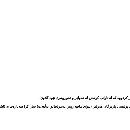
 پرێسكۆنفڕانسێك بۆ بەڕێوەبەری پۆلیسی پارێزگای هەولێر (لیوای مافپەروەر عەبدولخالق تەڵعەت) ساز كرا 