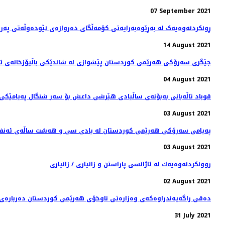
07 September 2021
ڕونکردنەوەیەک لە بەڕێوەبەرایەتی کۆمەڵگای دەروازەی نێودەوڵەتی پەرو
14 August 2021
جێگری سەرۆکی هەرێمی کوردستان پێشوازی لە شاندێکی باڵیۆزخانه‌ی ئه‌م
04 August 2021
قوباد تاڵەبانی بەبۆنەی ساڵیادی هێرشی داعش بۆ سەر شنگال پەیامێکی 
03 August 2021
پەیامی سەرۆکی هەرێمی کوردستان له‌ يادى سى و هه‌شت ساڵه‌ى ئه‌نفالكر
03 August 2021
روونكردنه‌وه‌یه‌ك له‌ ئاژانسی پاراستن و زانیاری / زانیاری
02 August 2021
دەقی راگەیەندراوەکەی وەزارەتی ناوخۆی هەرێمی کوردستان دەربارەی ڕێ
31 July 2021