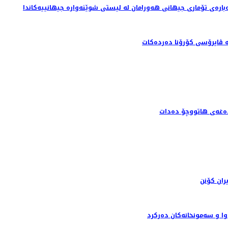
بارەی تۆماری جیهانی هەورامان لە لیستی شوێنەوارە جیهانییەکاندا
ران کۆنن
وا و سه‌مونخانه‌كان ده‌ركرد