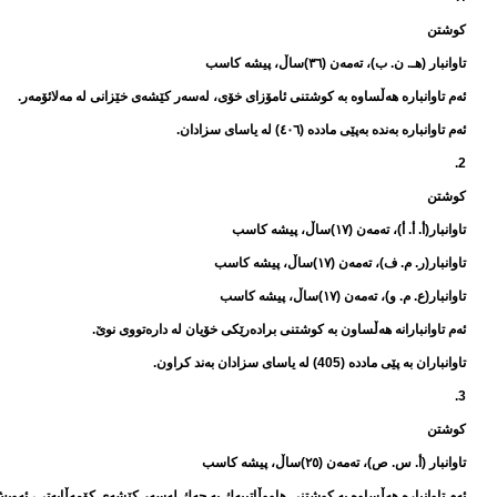
كوشتن
تاوانبار (هـ. ن. ب)، تەمەن (٣٦)ساڵ، پیشە كاسب
ئەم تاوانبارە هەڵساوە بە كوشتنی ئامۆزای خۆی، لەسەر كێشەی خێزانی لە مەلائۆمەر.
ئەم تاوانبارە بەندە بەپێی ماددە (٤٠٦) لە یاسای سزادان.
2.
كوشتن
تاوانبار(أ. أ. أ)، تەمەن (١٧)ساڵ، پیشە كاسب
تاوانبار(ر. م. ف)، تەمەن (١٧)ساڵ، پیشە كاسب
تاوانبار(ع. م. و)، تەمەن (١٧)ساڵ، پیشە كاسب
ئەم تاوانبارانە هەڵساون بە كوشتنی برادەرێكی خۆیان لە دارەتووی نوێ.
تاوانباران بە پێی ماددە (405) لە یاسای سزادان بەند كراون.
3.
كوشتن
تاوانبار (أ. س. ص)، تەمەن (٢٥)ساڵ، پیشە كاسب
ئەم تاوانبارە هەڵساوە بە كوشتنی هاووڵاتییەك بە چەك لەسەر كێشەی كۆمەڵایەتی، ئەویش‌ بەندە بەپێی ماد