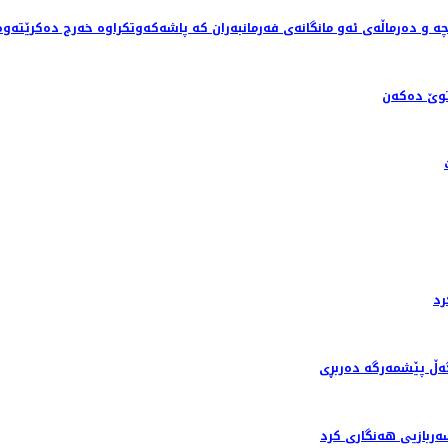
ێ ده‌كه‌ن
رد
گەڵ پێشمەرگە دەربڕی
ربازیی هەنگاری کرد