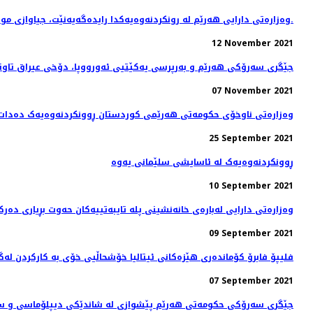
وەزارەتی دارایی هەرێم لە رونکردنەوەیەکدا رایدەگەیەنێت، جیاوازی موچە و دەرماڵەی ئەو مانگانەی فەرمانبەران کە پاشەکەوتکراوە خەرج دەکرێتەوە.
12 November 2021
جێگری سەرۆکی هەرێم و بەرپرسی یەکێتیی ئەورووپا، دۆخى عيراق تاوتو
07 November 2021
وەزارەتی ناوخۆی حکومەتی هەرێمی کوردستان ڕوونکردنەوەیەک دەدات
25 September 2021
ڕوونکردنەوەیەک لە ئاسایشی سلێمانی یەوە
10 September 2021
وەزارەتی دارایی لەبارەی خانەنشینی پلە تایبەتییەکان حەوت بڕیاری دەرک
09 September 2021
فلیپۆ فابرۆ کۆماندەری هێزەکانی ئیتالیا خۆشحاڵیی خۆی بە كاركردن لە
07 September 2021
جێگری سەرۆکی حکومەتی هەرێم پێشوازی لە شاندێکی دیپلۆماسی و سە