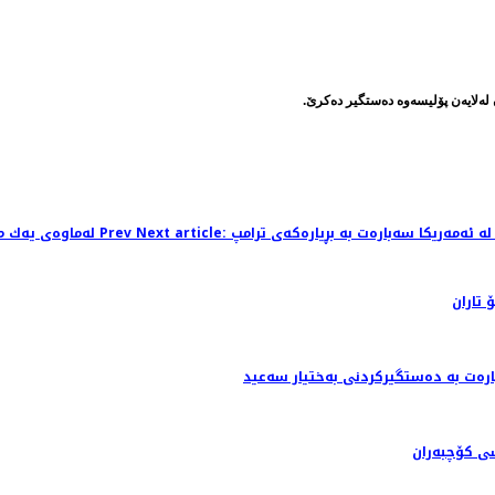
ن لەلایەن پۆلیسەوە دەستگیر دەكرێ.
Prev
Previous article: له‌ماوه‌ی یه‌ك مانگ دا 33 تۆن موادی به‌سه‌رچوو له‌ناوبراوه‌
 تاران
رەت بە دەستگیرکردنی بەختیار سەعید