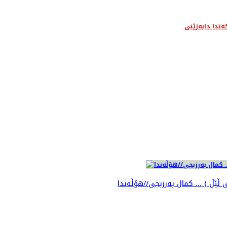
ەتدا دابەزێنی