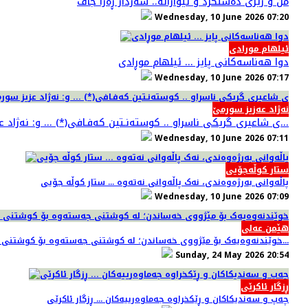
من و ژيری دەستکرد و ئێوارانە.. سەردار ڕەزا جاف
Wednesday, 10 June 2026 07:20
ئیلهام مورادی
دوا هەناسەکانی پایز ... ئیلهام موڕادی
Wednesday, 10 June 2026 07:17
نەژاد عەزیز سورمێ
(شار)ی شاعیری گریكی ناسراو .. كوسته‌نـتین كه‌فـافی(*) ... و: نه‌ژاد عزیز سورمێ...
Wednesday, 10 June 2026 07:11
ستار کوڵەجۆیی
پاڵەوانی بەرژەوەندی، نەک پاڵەوانی نەتەوە ... ستار کوڵە جۆیی
Wednesday, 10 June 2026 07:09
هێمن عەلی
خوێندنەوەیەک بۆ مێژووی خەساندن؛ لە کوشتنی جەستەوە بۆ کوشتنی کەسایەتی ... نووسینی: هێمن عەلی...
Sunday, 24 May 2026 20:54
ڕزگار ئاکرێی
چەپ و سەندیکاکان و ڕێکخراوە جەماوەرییەکان ... ڕزگار ئاکرێی