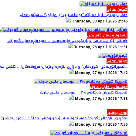
هێمن عەلی
عەلی زەیدی؛ ئایا دەبێتە "یوها سیپیلا"ی عێراق؟ ... هێمن عەلی
Thursday, 30 April 2026 21:46
عەبدولڕەحمان گەورکی
خەڵکی ئێران... مافی دیاریکردنی چارەنووس ... عەبدولڕەحمان گەورکی
Tuesday, 28 April 2026 11:31
هێمن عەلی
ئیمپراتۆریەتی "کوڕەکان" و بازاڕی بێژەرە ویژدان-فرۆشەکان! ... هێمن عەلی...
Monday, 27 April 2026 17:42
عوسمانی حاجی مارف
ئەمریکا هێرش دەکاتەوە؟! … عوسمان حاجی مارف
Monday, 27 April 2026 17:38
نوری بەشیر
"یەکڕیزی ناوماڵی کورد" دەستەواژەیە بۆ فریودانی خەڵک! … نوری بەشیر
Monday, 27 April 2026 17:36