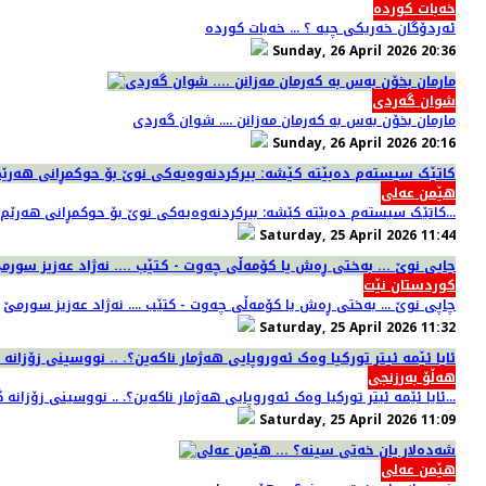
خەبات کوردە
ئەردۆگان خەریکی چیە ؟ ... خەبات کوردە
Sunday, 26 April 2026 20:36
شوان گەردی
مارمان بخۆن به‌س به‌ كه‌رمان مه‌زانن .... شوان گەردی
Sunday, 26 April 2026 20:16
هێمن عەلی
کاتێک سیستەم دەبێتە کێشە: بیرکردنەوەیەکی نوێ بۆ حوکمڕانی هەرێم ... نووسینی: هێمن عەلی...
Saturday, 25 April 2026 11:44
کوردستان نێت
چاپی نوێ ... بەختی ڕەش یا کۆمەڵی چەوت - کتێب .... نەژاد عەزیز سورمێ
Saturday, 25 April 2026 11:32
هەڵۆ بەرزنجی
ئایا ئێمە ئیتر تورکیا وەک ئەوروپایی هەژمار ناکەین؟. .. نووسینی زۆزانە گویستەن ... و. هەڵۆ بەرزنجەیی...
Saturday, 25 April 2026 11:09
هێمن عەلی