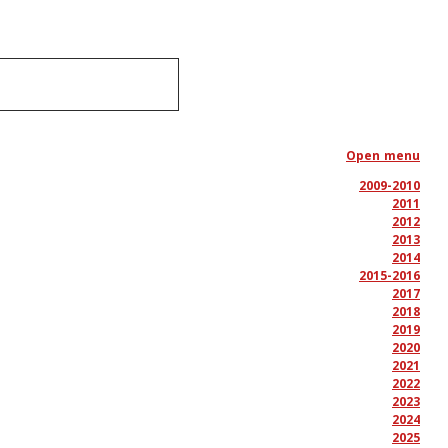
Open menu
2009-2010
2011
2012
2013
2014
2015-2016
2017
2018
2019
2020
2021
2022
2023
2024
2025