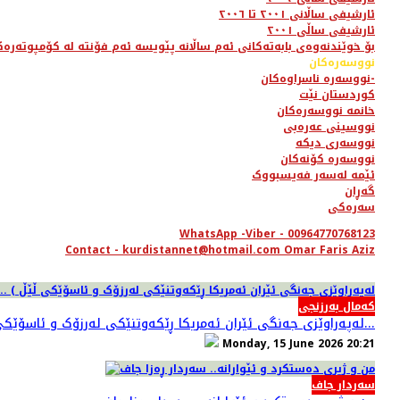
ئارشیفی ساڵانی ٢٠٠١ تا ٢٠٠٦
ئارشیفی ساڵی ٢٠٠١
بۆ خوێندنەوەی بابەتەکانی ئەم ساڵانە پێویسە ئەم فۆنتە لە کۆمپوتەرەک
نووسەرەکان
نووسەرە ناسراوەکان-
کوردستان نێت
خانمە نووسەرەکان
نووسینی عەرەبی
نووسەری دیکە
نووسەرە کۆنەکان
ئێمە لەسەر فەیسبووک
گەڕان
سەرەکی
WhatsApp -Viber - 00964770768123
Contact - kurdistannet@hotmail.com Omar Faris Aziz
کەمال بەرزنجی
لەپەراوێزی جەنگی ئێران ئەمریکا ڕێکەوتنێكى لەرزۆک و ئاسۆێکی ڵێڵ ) ... کمال بەرزبجی//هۆڵەندا...
Monday, 15 June 2026 20:21
سەردار جاف