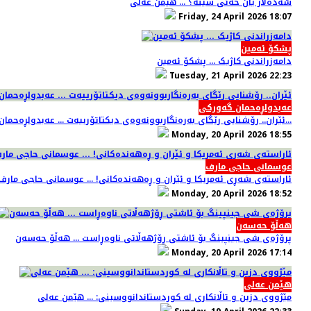
شەدەلار یان خەتی سینە؟ ... هێمن عەلی
Friday, 24 April 2026 18:07
پشکۆ ئەمین
دامەزراندنی کاژیک ... پشکۆ ئەمین
Tuesday, 21 April 2026 22:23
عەبدولڕەحمان گەورکی
ئێران.. رۆشنایی رێگای بەرەنگاربوونەوەی دیکتاتۆرییەت ... عەبدولڕەحمان گەورکی...
Monday, 20 April 2026 18:55
عوسمانی حاجی مارف
ئاراستەی شەڕی ئەمریکا و ئێران و ڕەهەندەکانی! ... عوسمانی حاجی مارف
Monday, 20 April 2026 18:52
هەڵۆ حەسەن
پرۆژەی شی جینپینگ بۆ ئاشتی ڕۆژهەڵاتی ناوەڕاست ... هەڵۆ حەسەن
Monday, 20 April 2026 17:14
هێمن عەلی
مێژووی دزین و تاڵانکاری لە کوردستاندانووسینی: ... هێمن عەلی