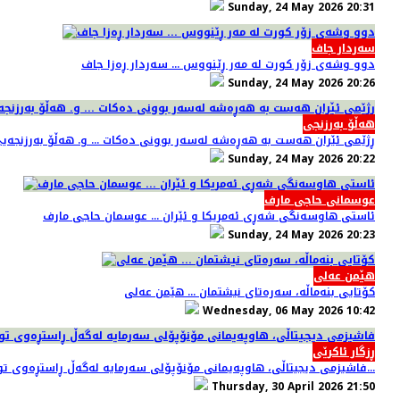
Sunday, 24 May 2026 20:31
سەردار جاف
دوو وشەی زۆر کورت لە مەر ڕێنووس ... سەردار ڕەزا جاف
Sunday, 24 May 2026 20:26
هەڵۆ بەرزنجی
ڕژێمی ئێران هەست بە هەڕەشە لەسەر بوونی دەکات ... و. هەڵۆ بەرزنجەی
Sunday, 24 May 2026 20:22
عوسمانی حاجی مارف
ئاستی هاوسەنگی شەڕی ئەمریکا و ئێران ... عوسمان حاجی مارف
Sunday, 24 May 2026 20:23
هێمن عەلی
کۆتایی بنەماڵە، سەرەتای نیشتمان ... هێمن عەلی
Wednesday, 06 May 2026 10:42
ڕزگار ئاکرێی
فاشیزمی دیجیتاڵی، هاوپەیمانی مۆنۆپۆلی سەرمایە لەگەڵ ڕاستڕەوی توندڕەو ... ڕزگار ئاکراوی...
Thursday, 30 April 2026 21:50