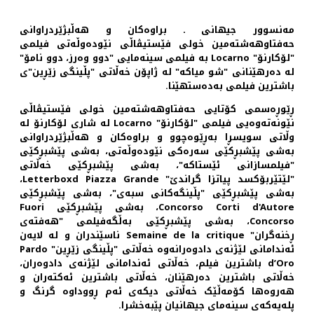
مەنسوور جیهانی ـ براوه‌کان و هه‌ڵبژێردراوانی
حه‌فتاوهه‌شته‌مین خولی فێستیڤاڵی نێوده‌وڵه‌تی فیلمی
"لۆکارنۆ" Locarno به فیلمی سینه‌مایی "دوو وه‌رز، دوو نامۆ"
له ده‌رهێنانی "شو میاکه" له ژاپۆن خه‌ڵاتی "پڵینگی زێڕین"ی
باشترین فیلمی به‌ده‌ستهێنا.
ڕێوڕه‌سمی کۆتایی حه‌فتاوهه‌شته‌مین خولی فێستیڤاڵی
نێونه‌ته‌وه‌یی فیلمی "لۆکارنۆ" Locarno له شاری لۆکارنۆ له
وڵاتی سویسڕا به‌ڕێوه‌چوو و براوه‌کان و هه‌ڵبژێردراوانی
به‌شی پێشبڕکێی سه‌ره‌کی نێوده‌وڵه‌تی، به‌شی پێشبڕکێی
"فیلمسازانی ئێستاکه"، به‌شی پێشبڕکێی خه‌ڵاتی
"لێتێربۆکسد پیاتزا گراندێ" Letterboxd Piazza Grande،
به‌شی پێشبڕکێی "پڵینگه‌کانی سبه‌ی"، به‌شی پێشبڕکێی
Concorso Corti d'Autore، به‌شی پێشبڕکێی Fuori
Concorso، به‌شی پێشبڕکێی به‌ڵگه‌فیلمی "هه‌فته‌ی
ڕخنه‌گران" Semaine de la critique ناسێندران و له لایه‌ن
ئه‌ندامانی لێژنه‌ی دادوه‌رانه‌وه خه‌ڵاتی "پڵینگی زێڕین" Pardo
d’Oro باشترین فیلم، خه‌ڵاتی ئه‌ندامانی لێژنه‌ی دادوه‌ران،
خه‌ڵاتی باشترین ده‌رهێنان، خه‌ڵاتی باشترین ئه‌کته‌ران و
هه‌روه‌ها کۆمه‌ڵێک خه‌ڵاتی دیکه‌ی ئه‌م ڕووداوه گرنگ و
پله‌یه‌که‌ی سینه‌مای جیهانیان پێبه‌خشرا.