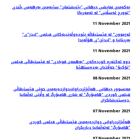
یەکەمین نمایشی جیهانی "بێنیشتمان" سێیەمین بەرهەمی بڵندی
"توورج ئەسڵانی" لە ئەمەریکا
11 November 2021
"ئەزموون" لە فێستیڤاڵە نێودەوڵەتییەکانی فیلمی "لیدز"ی
بەریتانیا و "لیدێن"ی هۆڵەندا
11 November 2021
دوو ئەکتەرە کوردەکەی "بەهمەن قوبادی" لە فێستیڤاڵی فیلمی
"تۆکیۆ" خەڵاتیان بەدەستهێنا
08 November 2021
مەنسوور جیهانی ـ هه‌ڵبژێردراوانیدوازدەیەمین خولی فێستیڤاڵی
فیلمی کوردی "هامبۆرگ" لە شاری هامبۆرگ لە وڵاتی ئەڵمانیا
ده‌ستنیشانکران.
07 November 2021
هه‌ڵبژێردراوانی دوازدەیەمین فێستیڤاڵی فیلمی کوردی
"هامبۆرگ" لەئەڵمانیا دیاریکران
07 November 2021