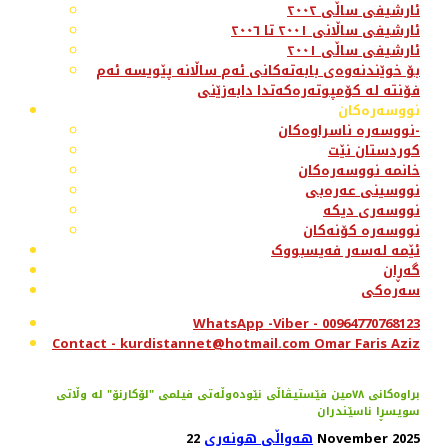
ئارشیفی ساڵی ٢٠٠٢
ئارشیفی ساڵانی ٢٠٠١ تا ٢٠٠٦
ئارشیفی ساڵی ٢٠٠١
بۆ خوێندنەوەی بابەتەکانی ئەم ساڵانە پێویسە ئەم
فۆنتە لە کۆمپوتەرەکەتدا دابەزێنی
نووسەرەکان
نووسەرە ناسراوەکان-
کوردستان نێت
خانمە نووسەرەکان
نووسینی عەرەبی
نووسەری دیکە
نووسەرە کۆنەکان
ئێمە لەسەر فەیسبووک
گەڕان
سەرەکی
WhatsApp -Viber - 00964770768123
Contact - kurdistannet@hotmail.com Omar Faris Aziz
براوه‌کانی ٧٨مین فێستیڤاڵی نێوده‌وڵه‌تی فیلمی "لۆکارنۆ" له وڵاتی
سویسڕا ناسێندران
22 November 2025
هەواڵی هونەری