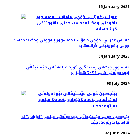
15 January 2025
عەباس غەزالی: کۆچی مامۆستا مه‌نسوور یاقووتی وه‌ک له‌ده‌ست
چونی یاقووتێکی گرانبه‌هایه
04 January 2025
مەنسوور جیهانی ڕه‌خنه‌گری کورد فیلمه‌کانی فێستیڤاڵی
نێوده‌وڵه‌تی کانی ٢٠٢٤ هه‌ڵبژارد
09 July 2024
پێنجەمین خولی فێستیڤاڵی نێودەوڵەتی فیلمی "کۆبانێ" لە
ئەڵمانیا بەڕێوەده‌چێت
02 June 2024