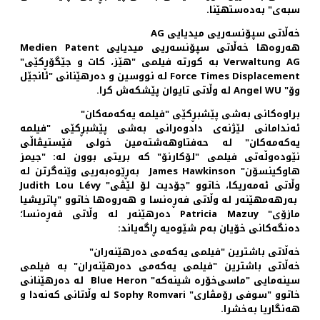
سبه‌ی" به‌ده‌ستهێنا.
خه‌ڵاتی سپۆنسه‌ریی میدیایی AG
هه‌روه‌ها خه‌ڵاتی سپۆنسه‌ریی میدیایی Medien Patent
Verwaltung AG به کورته فیلمی "هێز، کات و جێگۆڕکێی"
Force Times Displacement له نووسین و ده‌رهێنانی "ئانجێل
وۆ" Angel WU له وڵاتی تایوان پێشکه‌ش کرا.
براوه‌کانی به‌شی پێشبڕکێی "فیلمه یه‌که‌مه‌کان"
ئه‌ندامانی لێژنه‌ی دادوه‌رانی به‌شی پێشبڕکێی "فیلمه
یه‌که‌مه‌کان" له حه‌فتاوهه‌شته‌مین خولی فێستیڤاڵی
نێوده‌وڵه‌تی فیلمی "لۆکارنۆ" که بریتی بوون له: "جیمز
هاوکینسۆن" James Hawkinson به‌ڕێوه‌به‌ریی وێنه‌گرتن له
وڵاتی ئه‌مه‌ریکا، خاتوو "جۆدیت لۆ لێڤی" Judith Lou Lévy
به‌رهه‌مهێنه‌ر له وڵاتی فه‌ڕه‌نسا و هه‌روه‌ها خاتوو "پاتریشیا
مازۆی" Patricia Mazuy ده‌رهێنه‌ر له وڵاتی فه‌ڕه‌نسا؛
ده‌نگه‌کانی خۆیان به‌م شێوه‌یه ڕاگه‌یاند:
خه‌ڵاتی باشترین "فیلمی یه‌که‌می ده‌رهێنه‌‌ران"
خه‌ڵاتی باشترین "فیلمی یه‌که‌می ده‌رهێنه‌ران" به فیلمی
سینه‌مایی "ماسی‌خۆره شینه‌که" Blue Heron له ده‌رهێنانی
خاتوو "سوفی رۆمڤاری" Sophy Romvari له وڵاتانی که‌نه‌دا و
هه‌نگاریا به‌خشرا.