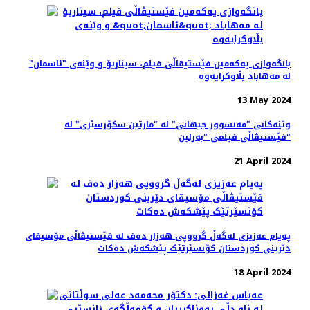
بانگەوازی یەکەمین فێستیڤاڵی فیلم، سیناریۆ و وێنه‌ی "ئاسمان"
لە مەهاباد بڵاوکرایەوە
13 May 2024
وێنەکانی "مەنسوور جیهانی" له‌ "مارتین سکۆرسێزی" لە
فێستیڤاڵی فیلمی "بەرلین"
21 April 2024
پەیام عەزیزی لەگەڵ گرووپی هەزار دەف لە فێستیڤاڵی مۆسیقای
دێرینی کوردستان کۆنسێرتێک پێشکەش دەکات
18 April 2024