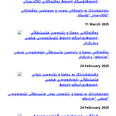
چاوخشاندنێک به براوه‌کانی نه‌وه‌د و حه‌و‌ته‌مین خه‌ڵاته‌کانی
ئاکادیمیای "ئۆسکار"
11 March 2025
خه‌ڵاته‌کانی حه‌فتا و پێنجه‌مین فێستیڤاڵی نێونه‌ته‌وه‌یی فیلمی
"بەرلیناله" دیاریکران
24 February 2025
چاوخشاندنێک به حه‌فتا و پێنجه‌مین خولی فێستیڤاڵی نێونه‌ته‌وه‌یی
فیلمی "بەرلیناله"
24 February 2025