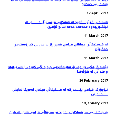
بەشداریی دەکەن
17 April 2017
ناساندنی کتێب : کورد لە نامەکانی میس بێڵ دا ... و. لە
ئینگلیزییەوە محەمەد حەمە ساڵح تۆفیق
11 March 2017
لە فیستیڤاڵی جیهانی فیلمی فەجر رێز لە عەباس کیارۆستەمی
دەگیرێت
11 March 2017
پێشەنگایەکی رازاوە، بۆ نمایشکردنی جلوبەرگی کوردی ژنان، پیاوان
و منداڵان لە هۆڵەندا
20 February 2017
نیۆیۆرک: فیلمی پێشمەرگە لە فستیڤاڵی فیلمی ئەمریکا نمایش
دەکرێت. . .
19 January 2017
بە بەشداریی سینەماکارانی کورد فیستیڤاڵی فیلمی فەجر لە تاران