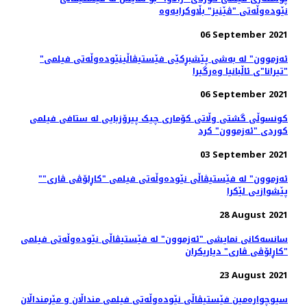
نێودەوڵەتی "ڤێنیز" بڵاوکرایەوە
06 September 2021
"ئەزموون" لە به‌شی پێشبڕکێی فێستیڤاڵینێوده‌وڵه‌تی فیلمی
"تیرانا"ی ئاڵبانیا وه‌رگیرا
06 September 2021
کونسوڵی گشتی وڵاتی کۆماری چیک پیرۆزبایی لە ستافی فیلمی
کوردی "ئەزموون" کرد
03 September 2021
"ئەزموون" لە فێستیڤاڵی نێوده‌وڵه‌تی فیلمی "کاڕلۆڤی ڤاری"
پێشوازیی لێکرا
28 August 2021
سانسه‌کانی نمایشی "ئەزموون" لە فێستیڤاڵی نێوده‌وڵه‌تی فیلمی
"کاڕلۆڤی ڤاری" دیاریکران
23 August 2021
سیوچوارەمین فێستیڤاڵی نێودەوڵەتی فیلمی منداڵان و مێرمنداڵان