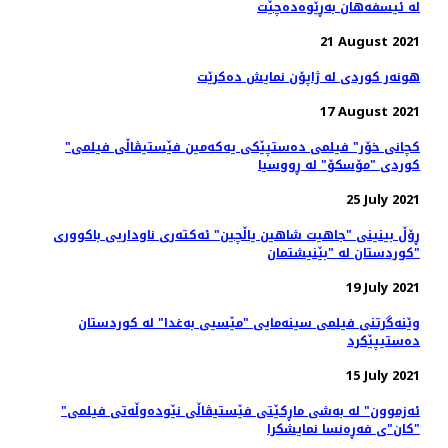
لە ئیسفەهان بەڕێوەدەچێت
21 August 2021
هونەر کوردی لە ژاپۆن نمایش دەکرێت
17 August 2021
"کچانی خۆر" فیلمی ده‌ستپێکی یه‌که‌‌مین فێستیڤاڵی فیلمی
کوردی "مۆسکۆ" لە ڕووسیا
25 July 2021
ڕۆڵ بینینی "جاهیت شاهین یاڵچین" ئەکتەری ناوداریی باکووری
کوردستان لە "بێنیشتمان"
19 July 2021
وێنەگرتنی فیلمی سینەمایی "مێسیی بەغدا" لە کوردستان
دەستیپێکرد
15 July 2021
"ئەزموون" لە به‌شی ماڕکێتی فێستیڤاڵی نێوده‌وڵه‌تی فیلمی
"کان"ی فه‌ڕه‌نسا نمایشکرا