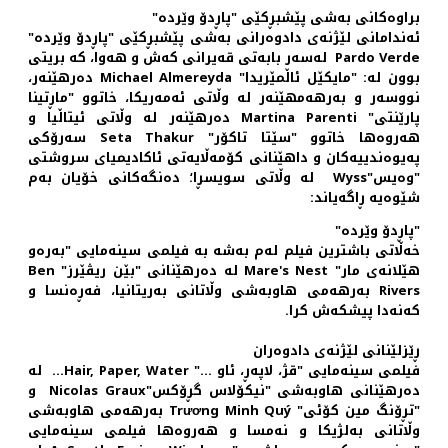
براوه‌کانی به‌شی پێشبڕکێی "پاڕدۆ وێرده"
ئه‌ندامانی لێژنه‌ی دادوه‌رانی به‌شی پێشبڕکێی "پاڕدۆ وێرده"
Pardo Verde له‌سه‌ر بابه‌تی قه‌یرانی که‌ش و هه‌‌وا، که بریتی
بوون له: "مایکێل ئاڵمێریدا" Michael Almereyda ده‌رهێنه‌ر،
نووسه‌ر و به‌رهه‌مهێنه‌ر له وڵاتی ئه‌مه‌ریکا، خاتوو "ماڕتینا
پارێنتی" Martina Parenti ده‌رهێنه‌ر له وڵاتی ئیتاڵیا و
هه‌روه‌ها خاتوو "سێتا تاکۆر" Seta Thakur سه‌رۆکی
په‌یوه‌ندییه‌کان و داهێنانی کۆمه‌ڵایه‌تی ئاکادیمیای سروشتی
"وه‌یس"Wyss له وڵاتی سویسڕا؛ ده‌نگه‌کانی خۆیان به‌م
شێوه‌یه ڕاگه‌یاند:
"پاڕدۆ وێرده"
خه‌ڵاتی باشترین فیلم له‌م به‌شه به فیلمی سینه‌مایی "به‌ره‌و
هێلانه‌ی مار" Mare's Nest له ده‌رهێنانی "بێن ریڤێرز" Ben
Rivers به‌رهه‌می هاوبه‌شی وڵاتانی به‌ریتانیا، فه‌ڕه‌نسا و
که‌نه‌دا پیشکه‌ش کرا.
ڕێزلێنانی لێژنه‌ی دادوه‌ران
فیلمی سینه‌مایی "قژ، لاپه‌ڕ‌، ئاو ..." Hair, Paper, Water... له
ده‌رهێنانی هاوبه‌شی "نیکۆلاس گڕۆکس"Nicolas Graux و
"تڕۆنگ مین کۆئی" Trương Minh Quý به‌رهه‌می هاوبه‌شی
وڵاتانی به‌لژیکا و نه‌مسا و هه‌روه‌ها فیلمی سینه‌مایی