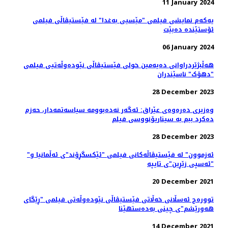
11 January 2024
یەکەم نمایشی فیلمی "مێسیی بەغدا" لە فێستیڤاڵی فیلمی
ئۆستێندە دەبێت
06 January 2024
هه‌ڵبژێردراوانی دەیەمین خولی فێستیڤاڵی نێودەوڵەتیی فیلمی
"دهۆک" ناسێندران
28 December 2023
وەزیری دەرەوەی عێراق: ئه‌گه‌ر نه‌ده‌بوومه‌ سیاسەتمەدار، حەزم
دەکرد ببم بە سیناریۆنووسی فیلم
28 December 2023
"ئەزموون" لە فێستیڤاڵەکانی فیلمی "ئێکسگڕۆند"ی ئەڵمانیا و
"ئەسپی زێڕین"ی تایپە
20 December 2021
توورەج ئەسڵانی خەڵاتی فێستیڤاڵی نێودەوڵەتی فیلمی "ڕێگای
هەورێشم"ی چینی بەدەستهێنا
14 December 2021