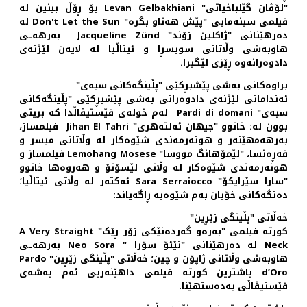
"لۆڤان گێلباخیاتی" Levan Gelbakhiani بۆ ڕۆڵ بینین له
فیلمی سینه‌مایی "پێش هه‌تاو بگره" Don't Let the Sun له
ده‌رهێنانی "ژاکلین زۆند" Jacqueline Zünd به‌رهه‌ـی
هاوبه‌شی وڵاتانی سویسڕا و ئیتاڵیا له لایه‌ن لێژنه‌ی
دادوه‌رانه‌وه ڕێزی لێگیرا.
براوه‌کانی به‌شی پێشبڕکێی "پڵینگه‌کانی سبه‌ی"
ئه‌ندامانی لێژنه‌ی دادوه‌رانی به‌شی پێشبڕکێی "پڵینگه‌کانی
سبه‌ی" Pardi di domani له‌م خوله‌ی فێستیڤاڵدا که بریتی
بوون له: خاتوو "جیهان ئه‌لته‌هری" Jihan El Tahri فیلمساز،
به‌رهه‌مهێنه‌ر و هونه‌رمه‌ندی شێوه‌کار له وڵاتانی میسر و
فه‌ڕه‌نسا، "لێمۆهانگ مووسا" Lemohang Mosese فیلمساز و
هونه‌رمه‌ندی شێوه‌کار له وڵاتی لێسۆتۆ و هه‌روه‌ها خاتوو
"سارا سێرایکۆ" Sara Serraiocco ئه‌کته‌ر له وڵاتی ئیتاڵیا؛
ده‌نگه‌کانی خۆیان به‌م شێوه‌یه ڕاگه‌یاند:
خه‌ڵاتی "پڵینگی زێڕین"
کورته فیلمی "به‌ره‌و گه‌رده‌نێکی زۆر ڕێک" A Very Straight
Neck له ده‌رهێنانی "نێئۆ سۆرا " Neo Sora به‌رهه‌ـی
هاوبه‌شی وڵاتانی ژاپۆن و چین؛ خه‌ڵاتی "پڵینگی زێڕین" Pardo
d’Oro باشترین کورته فیلمی داهێنه‌ریی ئه‌م به‌شه‌ی
فێستیڤاڵی به‌ده‌ستهێنا.