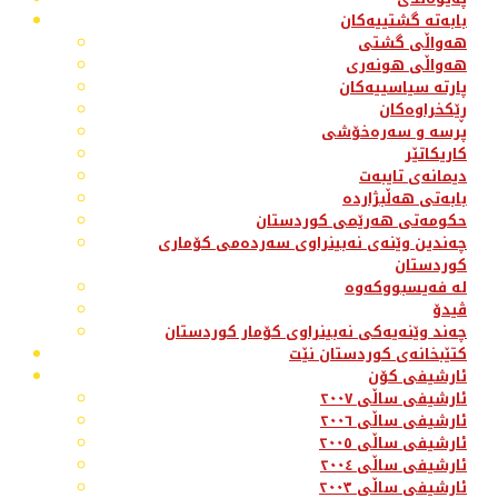
بابەتە گشتییەکان
هەواڵی گشتی
هەواڵی هونەری
پارتە سیاسییەکان
ڕێکخراوەکان
پرسە و سەرەخۆشی
کاریکاتێر
دیمانەی تایبەت
بابەتی هەڵبژاردە
حکومەتی هەرێمی کوردستان
چەندین وێنەی نەبینراوی سەردەمی کۆماری
کوردستان
لە فەیسبووکەوە
ڤیدۆ
چەند وێنەیەکی نەبینراوی کۆمار کوردستان
کتێبخانەی کوردستان نێت
ئارشیفی کۆن
ئارشیفی ساڵی ٢٠٠٧
ئارشیفی ساڵی ٢٠٠٦
ئارشیفی ساڵی ٢٠٠٥
ئارشیفی ساڵی ٢٠٠٤
ئارشیفی ساڵی ٢٠٠٣