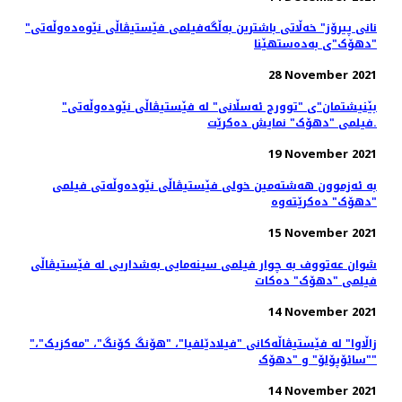
"نانی پیرۆز" خەڵاتی باشترین بەڵگەفیلمی فێستیڤاڵی نێوەدەوڵەتی
"دهۆک"ی بەدەستهێنا
28 November 2021
"بێنیشتمان"ی "توورج ئەسڵانی" لە فێستیڤاڵی نێودەوڵەتی
فیلمی "دهۆک" نمایش ده‌کرێت.
19 November 2021
بە ئەزموون هەشتەمین خولی فێستیڤاڵی نێودەوڵەتی فیلمی
"دهۆک" دەکرێتەوە
15 November 2021
شوان عەتووف به چوار فیلمی سینەمایی بەشداریی لە فێستیڤاڵی
فیلمی "دهۆک" دەكات
14 November 2021
"زاڵاوا" لە فێستیڤاڵەکانی "فیلادێلفیا"، "هۆنگ کۆنگ"، "مەکزیک"،
"سائۆپۆلۆ" و "دهۆک"
14 November 2021