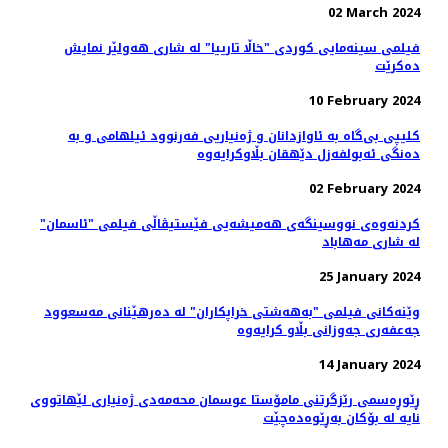
02 March 2024
فیلمی سینه‌مایی کوردی "خاڵا تارییا" لە شاری هه‌ولێر نمایش
ده‌کرێت
10 February 2024
کلیپی بی‌گاە بە ئاوازدانان و ژه‌نیاریی فه‌رنوود ئیلهامی و به‌
دەنگی ئەبولفەزل دێهقان بڵاوکرایەوە
02 February 2024
کردنەوەی نووسینگه‌ی هەمیشەیی فێستیڤاڵی فیلمی "ئاسمان"
لە شاری مەهاباد
25 January 2024
وێنەکانی فیلمی "به‌هه‌شتی خراپکاران" لە دەرهێنانی مەسعوود
جەعفەری جه‌وزانی بڵاو کرایەوە
14 January 2024
ڕێوڕه‌سمی رێزگرتنی مامۆستا عوسمان محەمەدی ژه‌نیاری لێهاتووی
نایه‌ لە بۆکان بەڕێوەدەچێت