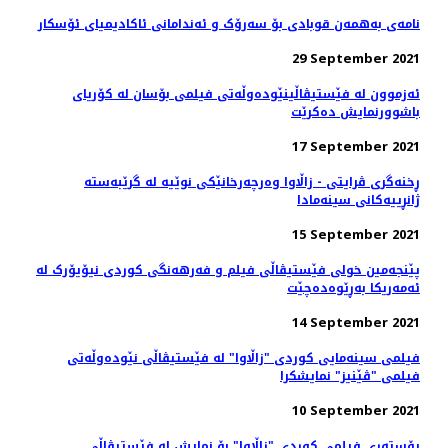
نامه‌ی به‌همه‌ن قوبادی بۆ سه‌رۆک و ئه‌ندامانی ئاکادیمیای ئۆسکار
29 September 2021
ئەزموون لە فێستیڤاڵینێوده‌وڵه‌تی فیلمی بۆسان له کۆریای
باشوورنمایش ده‌کرێت
17 September 2021
ڕخنەگری ڤرایتی - زاڵاوا وەرچەرخانێکی نوێیە لە گرێبەستە
ژانڕییەکانی سینەمادا
15 September 2021
پێنجەمین خولی فێستیڤاڵی فیلم و فەرهەنگی کوردی نیۆیۆرک لە
ئەمەریکا بەڕێوەدەچێت
14 September 2021
فیلمی سینەمایی کوردی "زاڵاوا" لە فێستیڤاڵی نێودەوڵەتی
فیلمی "ڤێنیز" نمایشکرا
10 September 2021
پۆستەری فیلمی کوردی "زاڵاوا" بۆ نمایش لە فێستیڤاڵی