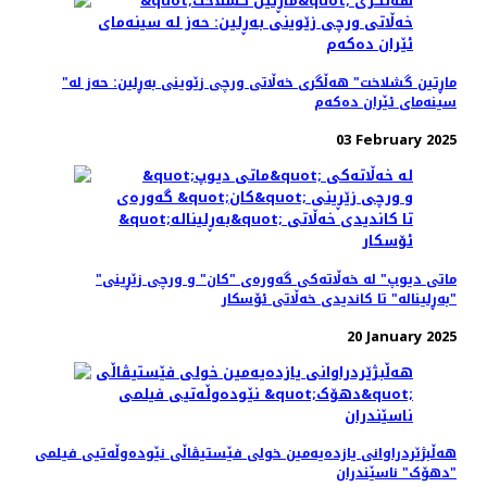
"ماڕتین گشلاخت" هە‌ڵگری خه‌ڵاتی ورچی زێوینی بەڕلین: حه‌ز له
سینه‌مای ئێران ده‌که‌م
03 February 2025
"ماتی دیوپ" لە خه‌ڵاته‌کی گه‌وره‌ی "کان" و ورچی زێڕینی
"بەڕلیناله" تا کاندیدی خه‌ڵاتی ئۆسکار
20 January 2025
هه‌ڵبژێردراوانی یازده‌یه‌مین خولی فێستیڤاڵی نێودەوڵەتیی فیلمی
"دهۆک" ناسێندران