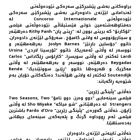
براوه‌کانی به‌شی پێشبڕکێی سه‌ره‌کی نێوده‌وڵه‌تی
ئه‌ندامانی لێژنه‌ی دادوه‌رانی به‌شی پێشبڕکێی سه‌ره‌کی
نێوده‌وڵه‌تی Concorso Internazionale له
حه‌فتاوهه‌شته‌مین خولی فێستیڤاڵی نێوده‌وڵه‌تی فیلمی
"لۆکارنۆ" که بریتی بوون له: "ڕیتی پان" Rithy Panh ده‌رهێنه‌ر
و سیناریۆنووس له ولاتی کامبۆج ـ سه‌رۆکی لێژنه‌ی دادوه‌ران،
خاتوو "جۆسلین باڕنێز" Joslyn Barnes به‌رهه‌مهێنه‌ر و
نووسه‌ر له وڵاتی ئه‌مه‌ریکا، خاتوو "ئۆرسینا لاردی" Ursina
Lardi ئه‌کته‌ر له وڵاتی سویسڕا، "کاڕلۆس ڕێگاداس" Carlos
Reygadas ده‌رهێنه‌ر، نووسه‌ر و به‌رهه‌مهێنه‌ر له وڵاتی
مه‌کزیک و هه‌روه‌ها خاتوو "ڕێنێ سووتێندیک" Renée
Soutendijk ئه‌کته‌ر له ولاتی هۆڵه‌ندا؛ ده‌نگه‌کانی خۆیان به‌م
شێوه‌یه ڕاگه‌یاند:
خه‌ڵاتی "پڵینگی زێڕین"
فیلمی سینه‌مایی "دوو وه‌رز، دوو نامۆ" Two Seasons, Two
Strangers له ده‌رهێنانی "شو میاکه" Sho Miyake له وڵاتی
ژاپۆن، خه‌ڵاتی گه‌وره‌ی "پڵینگی زێڕین" Pardo d’Oro باشترین
فیلمی ئه‌م ڕووداوه گرنگ و پله‌یه‌که‌ی سینه‌مای جیهانی
به‌ده‌ستهێنا.
خه‌ڵاتی تایبه‌تی لێژنه‌ی دادوه‌ران
خه‌ڵاتی تایبه‌تی ئه‌ندامانی لێژنه‌ی دادوه‌ران به فیلمی