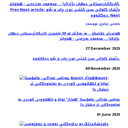
كاریكاتێریستانی جیهان بژێركرا ... محه‌مه‌د به‌رزنجی - هه‌ولێر.
Next article: دڵشاد کاوانى سێ کتێبى نوێ چاپ و بڵاو
Prev
Next
دەکاتەوە.
بابەتی زیاتری نووسەر
هه‌ندرێن خۆشناو .. به‌ یه‌كێك له‌ 50 باشترین كاریكاتێریستانی جیهان
بژێركرا ... محه‌مه‌د به‌رزنجی - هه‌ولێر.
27 December 2025
دڵشاد کاوانى سێ کتێبى نوێ چاپ و بڵاو دەکاتەوە.
09 November 2025
عەباس غەزالی: مامۆستا "هەژار" توانا و لێهاتوویی کوردی به
نەتەوەکانی تر نیشان دا
01 June 2025