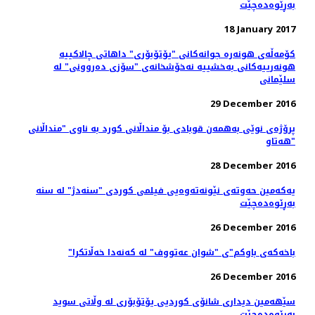
بەڕێوەدەچێت
18 January 2017
کۆمه‌ڵه‌ی هونه‌ره ‌جوانه‌کانی "یۆتۆبۆری" داهاتی چالاکییه‌
هونه‌رییه‌کانی به‌خشییه‌ نه‌خۆشخانه‌ی "سۆزی ده‌روونی" له
سلێمانی
29 December 2016
پرۆژەی نوێی بەھمەن قوبادی بۆ منداڵانی کورد بە ناوی "منداڵانی
ھەتاو"
28 December 2016
یەکەمین حەوتەی نێونەتەوەیی فیلمی کوردی "سنەدژ" لە سنە
بەڕێوەدەچێت
26 December 2016
"باخەکەی باوکم"ی "شوان عەتووف" لە کەنەدا خەڵاتکرا
26 December 2016
سێهەمین دیداری شانۆی کوردیی یۆتۆبۆری لە وڵاتی سوید
به‌ڕێوه‌ده‌چێت