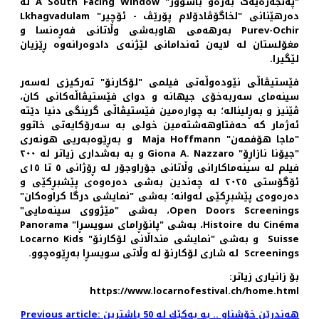
"په‌نجه‌ره‌یه‌ک به‌ره‌و باشوور" A South Facing Window له
ده‌رهێنانی "لخاگۆڤادۆلام پۆرێڤ - ئۆچیر" Lkhagvadulam
Purev-Ochir به‌رهه‌می هاوبه‌شی وڵاتانی فه‌ڕه‌نسا و
مغۆلستان له لایه‌ن ئه‌ندامانی لێژنه‌ی دادوه‌رانه‌وه ڕێزیان
لێگیرا.
فێستیڤاڵی نێوده‌وڵه‌تی فیلمی "لۆکارنۆ" ته‌رکیزی له‌سه‌ر
سینه‌مای سه‌ربه‌خۆی جیهانه و دوای فێستیڤاڵه‌کانی کان،
ڤێنیز و به‌ڕلیناله؛ به چواره‌مین فێستیڤاڵی گرینگی دنیا دێته
ئه‌ژمار که حه‌فتاوهه‌شته‌مین خولی به سه‌رۆکایه‌تی خاتوو
"ماجا هۆفمه‌ن" Maja Hoffmann و به‌ڕێوه‌به‌ریی هونه‌ری
"جیۆنا نازاڕۆ" Giona A. Nazzaro و به به‌شداری زیاتر له ٢٠٠
فیلم له سینه‌ماکارانی وڵاتانی جۆراوجۆر له ڕۆژانی ٥ تا ١٥ی
ئۆگۆستی ٢٠٢٥ له چه‌ندین به‌شی ده‌ره‌وه‌ی پێشبڕکێی و
ده‌ره‌وه‌ی پێشبڕکێی له‌وانه؛ به‌شی "نمایشی درگا کراوه‌کان"
Open Doors Screenings، به‌شی "مێژووی سینه‌مایی"
Histoire du Cinéma، به‌شی "پانۆڕامای سویسڕا" Panorama
Suisse و به‌شی "نمایشی منداڵانی لۆکارنۆ" Locarno Kids
Screenings له شاری لۆکارنۆ له وڵاتی سویسڕا به‌ڕێوه‌چوو.
بۆ زانیاری زیاتر:
https://www.locarnofestival.ch/home.html
Previous article: هه‌ندرێن خۆشناو .. به‌ یه‌كێك له‌ 50 باشترین