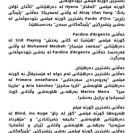
باشترین کورته فیلمی نێوده‌وڵه‌تی
کورته فیلمی "که‌ڤتار" Hyena له ده‌رهێنانی "ئاڵتای ئۆلان
یانگ" Altay Ulan Yang له وڵاتی ئه‌مه‌ریکا؛ خه‌ڵاتی "پڵینگی
زێڕین" Pardo d’Oro باشترین کورته فیلمی نێوده‌وڵه‌تی له
به‌شی پێشبڕکێی "پڵینگه‌کانی سبه‌ی" به‌ده‌ستهێنا.
خه‌ڵاتی Pardino d’Argento
کورته فیلمی "هێشتا له کاتی په‌خش" Still Playing له
ده‌رهێنانی "محه‌مه‌د مێسباح" Mohamed Mesbah له وڵاتی
فه‌ڕه‌نسا، خه‌ڵاتی Pardino d’Argento له به‌شی نێوده‌وڵه‌تی
وه‌رگرت.
خه‌ڵاتی باشترین ده‌رهێنان
خه‌ڵاتی باشترین ده‌رهێنانی ئه‌م خوله‌ له فێستیڤاڵ به کورته
فیلمی "په‌روه‌رده‌ی سه‌ره‌تایی" Primera enseñanza له
ده‌رهێنانی هاوبه‌شی "ئاریا سانچێز" Aria Sánchez و "مارینا
میرا" Marina Meira به‌رهه‌ـی هاوبه‌شی وڵاتانی کوبا،
ئیسپانیا و بڕازیل به‌خشرا.
خه‌ڵاتی باشترین کورته فیلم
هه‌روه‌ها کورته فیلمی "کۆر له چاو" Blind, ins Auge له
ده‌رهێنانی هاوبه‌شی "عاتیفه خه‌یرئابادی" و "مێهرداد
سێپه‌نیا" به‌رهه‌ـی هاوبه‌شی وڵاتانی ئێران و ئه‌ڵمانیا؛
خه‌ڵاتی باشترین کورته فیلمی به‌شی پێشبڕکێی "پڵینگه‌کانی