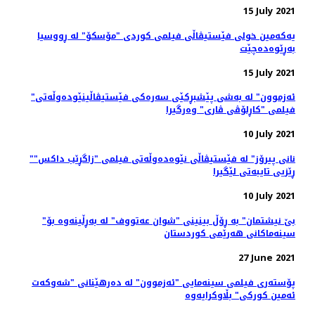
15 July 2021
یەکەمین خولی فێستیڤاڵی فیلمی کوردی "مۆسکۆ" لە ڕووسیا
بەڕێوەدەچێت
15 July 2021
"ئەزموون" لە به‌شی پێشبڕکێی سه‌ره‌کی فێستیڤاڵینێوده‌وڵه‌تی
فیلمی "کاڕلۆڤی ڤاری" وه‌رگیرا
10 July 2021
"نانی پیرۆز" لە فێستیڤاڵی نێوەدەوڵەتی فیلمی "زاگڕێب داکس"
ڕێزیی تایبەتی لێگیرا
10 July 2021
"بێ نیشتمان" بە ڕۆڵ بینینی "شوان عەتووف" لە بەڕڵینەوە بۆ
سینەماکانی هەرێمی کوردستان
27 June 2021
پۆسته‌ری فیلمی سینەمایی "ئەزموون" لە دەرهێنانی "شەوکەت
ئەمین کورکی" بڵاوکرایەوە