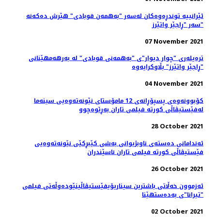
ئێرانییە توندڕەوەکان لەسەر "بەهمەن قوبادی" هێرش دەکەنە
سەر "ڕاجێر واتێرز"
07 November 2021
ترەیلەری "چوار دیوار"ی "بەهمەنی قوبادی" لە بەرهەمهێنانی
"ڕاجێر واتێرز" بڵاوکرایەوە
04 November 2021
کۆبوونه‌وه‌ی پسپۆڕانه‌ی 12 مامۆستای نێونه‌ته‌وه‌یی سینه‌ما
له‌فێستیڤاڵی کورته‌ فیلمی تاران به‌ڕێوه‌چوو
28 October 2021
ئه‌ندامانی ده‌سته‌ی ناوبژیوانی به‌شی کێبڕکێی نێونه‌ته‌وه‌یی
فێستیڤاڵی کورته‌ فیلمی تاران ناسێندران
26 October 2021
ئەزموون خەڵاتی باشترین سیناریۆیفێستیڤاڵینێوده‌وڵه‌تی فیلمی
"تیرانا"ی به‌ده‌ستهێنا
02 October 2021