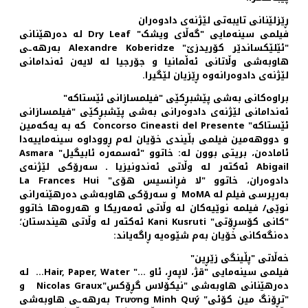
ڕێزلێنانی تایبه‌تی لێژنه‌ی دادوه‌ران
فیلمی سینه‌مایی "گه‌ڵای ویشک" Dry Leaf له ده‌رهێنانی
"ئێلێکساندێر کۆریدزێ" Alexandre Koberidze به‌رهه‌ـی
هاوبه‌شی وڵاتانی ئه‌ڵمانیا و جۆرجیا له لایه‌ن ئه‌ندامانی
لێژنه‌ی دادوه‌رانه‌وه ڕێزیان لێگیرا.
براوه‌کانی به‌شی پێشبڕکێی "فیلمسازانی ئێستاکه"
ئه‌ندامانی لێژنه‌ی دادوه‌رانی به‌شی پێشبڕکێی "فیلمسازانی
ئێستاکه" Concorso Cineasti del Presente که به یه‌که‌مین
و دووهه‌مین فیلمی بڵیندی خۆیان له‌م‌ ڕووداوه سینه‌ماییه‌دا
ئاماده‌ن، بریتی بوون له: خاتوو "ئه‌سمه‌ره ئابیگیل" Asmara
Abigail ئه‌کته‌ر له وڵاتی ئه‌ندونیزیا ـ سه‌رۆکی لێژنه‌ی
دادوه‌ران، خاتوو "لا فڕانسیس هۆی" La Frances Hui
به‌رپرسی فیلم له MoMA و سه‌رۆکی هاوبه‌شی ده‌رهێنه‌رانی
نوێی/ فیلمه نوێیه‌کان له وڵاتی ئه‌مه‌ریکا و هه‌روه‌ها خاتوو
"کانی کۆسڕۆتی" Kani Kusruti ئه‌کته‌ر له وڵاتی هیندستان؛
ده‌نگه‌کانی خۆیان به‌م شێوه‌یه ڕاگه‌یاند:
خه‌ڵاتی "پڵینگی زێڕین"
فیلمی سینه‌مایی "قژ، لاپه‌ڕ‌، ئاو ..." Hair, Paper, Water... له
ده‌رهێنانی هاوبه‌شی "نیکۆلاس گڕۆکس"Nicolas Graux و
"تڕۆنگ مین کۆئی" Trương Minh Quý به‌رهه‌ـی هاوبه‌شی