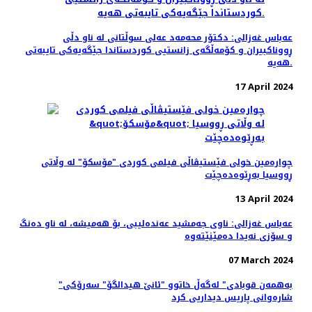
عه‌باس غه‌زالی: دکتۆر محەمەد عەلی سوڵتانی لە ناو دڵی
ڕووناکبیران و کۆمەڵگەی زانستیی کوردستاندا جێگەیەکی تایبەتی
هەیە.
17 April 2024
چواره‌مین خولی فێستیڤاڵی فیلمی کوردی "مۆسکۆ" لە وڵاتی
ڕووسیا بەڕێوەده‌چێت
13 April 2024
عەباس غەزالی: ناوی جەمشید عەندەلیبی، بۆ هەمیشە، لە ناو دەنگ
و سۆزی نەیدا دەمێنێتەوە
07 March 2024
"به‌همه‌ن قوبادی" له‌گه‌ڵ خاتوو "ئانێ هیدالگۆ" سه‌رۆکی
شاره‌وانی پاریس دیداریی کرد