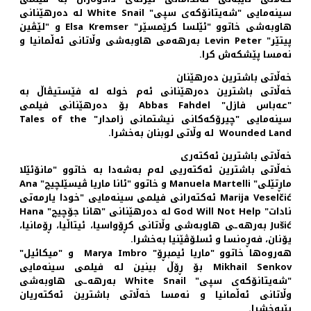
سینه‌مایی "شه‌یتانۆکه‌ی سپی" White Snail له ده‌رهێنانی
هاوبه‌شی خاتوو "ئێلسا کرێمسێر" Elsa Kremser و "لێڤین
پیتێر" Levin Peter به‌رهه‌می هاوبه‌شی وڵاتانی ئه‌ڵمانیا و
نه‌مسا پێشکه‌ش کرا.
خه‌ڵاتی باشترین ده‌رهێنان
خه‌ڵاتی باشترین ده‌رهێنانی ئه‌م خوله‌ له فێستیڤاڵ به
"عه‌باس فازل" Abbas Fahdel بۆ ده‌رهێنانی فیلمی
سینه‌مایی "چیرۆکه‌کانی نیشتمانی زامدار" Tales of the
Wounded Land له وڵاتی لوبنان به‌خشرا.
خه‌ڵاتی باشترین ئه‌کته‌ری
خه‌ڵاتی باشترین ئه‌کته‌ریی له‌م به‌شه‌دا به خاتوو "مانۆئێلا
ماڕتێلی" Manuela Martelli و خاتوو "ئانا ماریا ڤیسێلچیچ" Ana
Marija Veselčić ئه‌كته‌رانی فیلمی سینه‌مایی "خودا یارمه‌تی
نادات" God Will Not Help له ده‌رهێنانی "هانا جۆچیچ" Hana
Jušić به‌رهه‌ـی هاوبه‌شی وڵاتانی کڕۆواسیا، ئیتاڵیا، ڕۆمانیا،
یۆنان، فه‌ڕه‌نسا و ئسلۆڤێنیا به‌خشرا.
هه‌روه‌ها خاتوو "ماریا ئیمبڕۆ" Marya Imbro و "میکائیل"
Mikhail Senkov بۆ ڕۆڵ بینین له فیلمی سینه‌مایی
"شه‌یتانۆکه‌ی سپی" White Snail به‌رهه‌ـی هاوبه‌شی
وڵاتانی ئه‌ڵمانیا و نه‌مسا خه‌ڵاتی باشترین ئه‌کته‌ریان
پێبه‌خشرا.