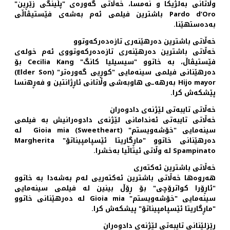
وڵاتانی به‌لژیکا و نه‌مسا، خه‌ڵاتی گه‌وره‌ی "پڵینگی زێڕین"
Pardo d’Oro باشترین فیلمی ئه‌م به‌شه‌ی فێستیڤاڵی
به‌ده‌ستهێنا.
خه‌ڵاتی باشترین ده‌رهێنه‌ری تازه‌ده‌رکه‌وتوو
خه‌ڵاتی باشترین ده‌رهێنه‌ری تازه‌ده‌رکه‌وتووی ئه‌م خوله‌ی
فێستیڤاڵ، به خاتوو "سیسیلیا کانگ" Cecilia Kang بۆ
ده‌رهێنانی فیلمی سینه‌مایی "کوڕیی گه‌وره‌تر" (Elder Son)
Hijo mayor به‌رهه‌ـی هاوبه‌شی وڵاتانی ئاڕژانتین و فه‌ڕ‌ه‌نسا
پێشکه‌ش کرا.
خه‌ڵاتی تایبه‌تی لێژنه‌ی دادوه‌ران
خه‌ڵاتی تایبه‌تی ئه‌ندامانی لێژنه‌ی دادوه‌رانیش به فیلمی
سینه‌مایی "خۆشه‌ویستم" (Sweetheart) Gioia mia له
ده‌رهێنانی خاتوو "ماڕگاریتا ئێسپامپیناتۆ" Margherita
Spampinato له وڵاتی ئیتاڵیا به‌خشرا.
خه‌ڵاتی باشترین ئه‌کته‌ری
هه‌روه‌ها خه‌ڵاتی باشترین ئه‌کته‌ریی له‌م به‌شه‌دا به خاتوو
"ئاڕۆرا کواترۆچی" بۆ ڕۆڵ بینین له فیلمی سینه‌مایی
سینه‌مایی "خۆشه‌ویستم" Gioia mia له ده‌رهێنانی خاتوو
"ماڕگاریتا ئێسپامپیناتۆ" پیشکه‌ش کرا.
ڕێزلێنانی تایبه‌تی لێژنه‌ی دادوه‌ران