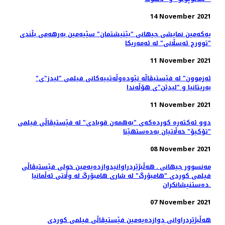
14 November 2021
یەکەمین نمایشی جیهانی "بێنیشتمان" سێیەمین بەرهەمی بڵندی
"توورج ئەسڵانی" لە ئەمەریکا
11 November 2021
"ئەزموون" لە فێستیڤاڵە نێودەوڵەتییەکانی فیلمی "لیدز"ی
بەریتانیا و "لیدێن"ی هۆڵەندا
11 November 2021
دوو ئەکتەرە کوردەکەی "بەهمەن قوبادی" لە فێستیڤاڵی فیلمی
"تۆکیۆ" خەڵاتیان بەدەستهێنا
08 November 2021
مەنسوور جیهانی ـ هه‌ڵبژێردراوانیدوازدەیەمین خولی فێستیڤاڵی
فیلمی کوردی "هامبۆرگ" لە شاری هامبۆرگ لە وڵاتی ئەڵمانیا
ده‌ستنیشانکران.
07 November 2021
هه‌ڵبژێردراوانی دوازدەیەمین فێستیڤاڵی فیلمی کوردی