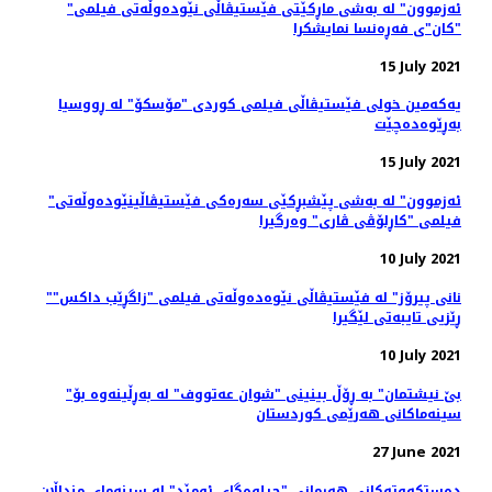
"ئەزموون" لە به‌شی ماڕکێتی فێستیڤاڵی نێوده‌وڵه‌تی فیلمی
"کان"ی فه‌ڕه‌نسا نمایشکرا
15 July 2021
یەکەمین خولی فێستیڤاڵی فیلمی کوردی "مۆسکۆ" لە ڕووسیا
بەڕێوەدەچێت
15 July 2021
"ئەزموون" لە به‌شی پێشبڕکێی سه‌ره‌کی فێستیڤاڵینێوده‌وڵه‌تی
فیلمی "کاڕلۆڤی ڤاری" وه‌رگیرا
10 July 2021
"نانی پیرۆز" لە فێستیڤاڵی نێوەدەوڵەتی فیلمی "زاگڕێب داکس"
ڕێزیی تایبەتی لێگیرا
10 July 2021
"بێ نیشتمان" بە ڕۆڵ بینینی "شوان عەتووف" لە بەڕڵینەوە بۆ
سینەماکانی هەرێمی کوردستان
27 June 2021
ده‌ستکه‌وته‌کانی هه‌رمانی "جیلوه‌گای ئومێد" له‌ سینه‌مای منداڵان