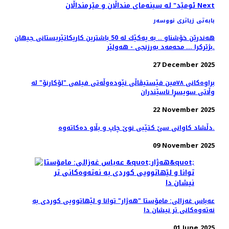
Next
ئومێد" له‌ سینه‌مای منداڵان و مێرمنداڵان
بابەتی زیاتری نووسەر
هه‌ندرێن خۆشناو .. به‌ یه‌كێك له‌ 50 باشترین كاریكاتێریستانی جیهان
بژێركرا ... محه‌مه‌د به‌رزنجی - هه‌ولێر.
27 December 2025
براوه‌کانی ٧٨مین فێستیڤاڵی نێوده‌وڵه‌تی فیلمی "لۆکارنۆ" له
وڵاتی سویسڕا ناسێندران
22 November 2025
دڵشاد کاوانى سێ کتێبى نوێ چاپ و بڵاو دەکاتەوە.
09 November 2025
عەباس غەزالی: مامۆستا "هەژار" توانا و لێهاتوویی کوردی به
نەتەوەکانی تر نیشان دا
01 June 2025