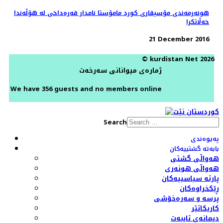
هونەرمەندی مۆسیقاری کورد مامۆستا نامدار قەرەداخی لە هۆڵەندا
خەڵاتکرا
21 December 2016
© kurdistan Net 2026
ژمارەی میوانانی سەرخەت
We have 356 guests and no members online
Search
پەیوەندی
بابەتە گشتییەکان
هەواڵی گشتی
هەواڵی هونەری
پارتە سیاسییەکان
ڕێکخراوەکان
پرسە و سەرەخۆشی
کاریکاتێر
دیمانەی تایبەت