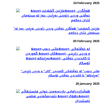
24 February 2025
"ماڕتین گشلاخت" هە‌ڵگری خه‌ڵاتی ورچی زێوینی بەڕلین: حه‌ز له
سینه‌مای ئێران ده‌که‌م
03 February 2025
"ماتی دیوپ" لە خه‌ڵاته‌کی گه‌وره‌ی "کان" و ورچی زێڕینی
"بەڕلیناله" تا کاندیدی خه‌ڵاتی ئۆسکار
20 January 2025