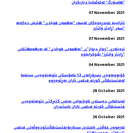
"هامبۆرگ" لەئەڵمانیا دیاریکران
07 November 2021
ئێرانییە توندڕەوەکان لەسەر "بەهمەن قوبادی" هێرش دەکەنە
سەر "ڕاجێر واتێرز"
07 November 2021
ترەیلەری "چوار دیوار"ی "بەهمەنی قوبادی" لە بەرهەمهێنانی
"ڕاجێر واتێرز" بڵاوکرایەوە
04 November 2021
کۆبوونه‌وه‌ی پسپۆڕانه‌ی 12 مامۆستای نێونه‌ته‌وه‌یی سینه‌ما
له‌فێستیڤاڵی کورته‌ فیلمی تاران به‌ڕێوه‌چوو
28 October 2021
ئه‌ندامانی ده‌سته‌ی ناوبژیوانی به‌شی کێبڕکێی نێونه‌ته‌وه‌یی
فێستیڤاڵی کورته‌ فیلمی تاران ناسێندران
26 October 2021
ئەزموون خەڵاتی باشترین سیناریۆیفێستیڤاڵینێوده‌وڵه‌تی فیلمی
"تیرانا"ی به‌ده‌ستهێنا