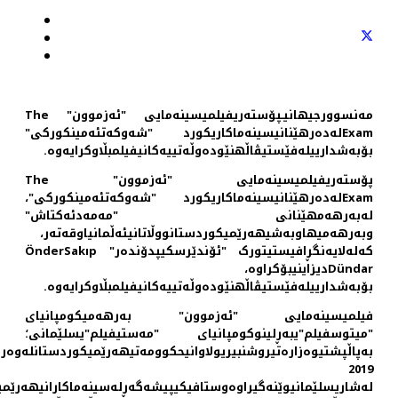
مەنسوورجیهانیـپۆستەریفیلمیسینەمایی "ئەزموون" The
Examلەدەرهێنانیسینەماکاریکورد "شەوکەتئەمینکورکی"
بۆبەشدارییلەفێستیڤاڵهنێودەوڵەتییه‌کانیفیلمبڵاوکرایەوە.
پۆستەریفیلمیسینەمایی "ئەزموون" The
Examلەدەرهێنانیسینەماکاریکورد "شەوکەتئەمینکورکی"،
لەبەرهەمهێنانی "مەمەدئەکتاش"
وبەرهەمیهاوبەشیهەرێمیکوردستانووڵاتانیئەڵمانیاوقەتەر،
کەلەلایەنگڕافیستیتورک "ئۆندێرسکیپدۆنده‌ر" ÖnderSakıp
Dündarدیزاینیبۆکراوە،
بۆبەشدارییلەفێستیڤاڵهنێودەوڵەتییه‌کانیفیلمبڵاوکرایەوە.
فیلمیسینەمایی "ئەزموون" بەرهەمیکومپانیای
"میتوسفیلم"یبەڕلینوکومپانیای "مەستیفیلم"یسلێمانی؛
بەپاڵپشتیوەزارەتیروشنبیریولاوانیحکوومه‌تیهەرێمیکوردستانلەوەرز
2019
لەشاریسلێمانیوێنەگیراوەوستافیکیپیشەگەڕلەسینەماکارانیهەرێمی