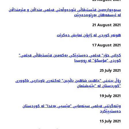
سیوچوارەمین فێستیڤاڵی نێودەوڵەتی فیلمی منداڵان و مێرمنداڵان
لە ئیسفەهان بەڕێوەدەچێت
21 August 2021
هونەر کوردی لە ژاپۆن نمایش دەکرێت
17 August 2021
"کچانی خۆر" فیلمی ده‌ستپێکی یه‌که‌‌مین فێستیڤاڵی فیلمی
کوردی "مۆسکۆ" لە ڕووسیا
25 July 2021
ڕۆڵ بینینی "جاهیت شاهین یاڵچین" ئەکتەری ناوداریی باکووری
کوردستان لە "بێنیشتمان"
19 July 2021
وێنەگرتنی فیلمی سینەمایی "مێسیی بەغدا" لە کوردستان
دەستیپێکرد
15 July 2021