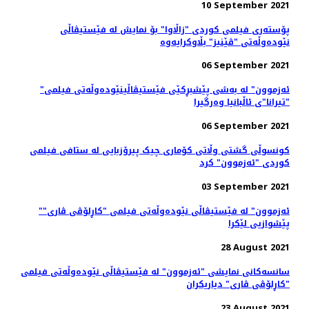
10 September 2021
پۆستەری فیلمی کوردی "زاڵاوا" بۆ نمایش لە فێستیڤاڵی
نێودەوڵەتی "ڤێنیز" بڵاوکرایەوە
06 September 2021
"ئەزموون" لە به‌شی پێشبڕکێی فێستیڤاڵینێوده‌وڵه‌تی فیلمی
"تیرانا"ی ئاڵبانیا وه‌رگیرا
06 September 2021
کونسوڵی گشتی وڵاتی کۆماری چیک پیرۆزبایی لە ستافی فیلمی
کوردی "ئەزموون" کرد
03 September 2021
"ئەزموون" لە فێستیڤاڵی نێوده‌وڵه‌تی فیلمی "کاڕلۆڤی ڤاری"
پێشوازیی لێکرا
28 August 2021
سانسه‌کانی نمایشی "ئەزموون" لە فێستیڤاڵی نێوده‌وڵه‌تی فیلمی
"کاڕلۆڤی ڤاری" دیاریکران
23 August 2021