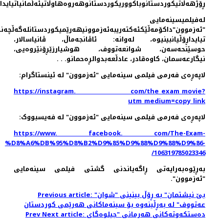
ڕۆژهەڵاتیکوردستانوباکووریکوردستانوهەروەهاوڵاتیئەڵمانیاتیاید
لەفیلمیسینەمایی
"ئەزموون"داکۆمەڵێکئەکتەریبەئەزموونیهەرێمیکوردستانلەگەڵچەند
تیایداڕۆڵیانبینیوە، لەوانە: ئاڤانجەماڵ، ڤانیاسالار،
حوسێنحەسەن، شوانعەتووف، هوشیارزێڕۆنێروەیی،
نیگارعەسمان، کاوەقادر، عادڵعەبدوالڕەحمانو. . .
لاپەڕەی فەرمی فیلمی سینەمایی "ئەزموون" لە ئینستاگرام:
https://instagram. com/the_exam_movie?
utm_medium=copy_link
لاپەڕەی فەرمی فیلمی سینەمایی "ئەزموون" لە فه‌یسبووک:
https://www. facebook. com/The-Exam-
%D8%A6%DB%95%D8%B2%D9%85%D9%88%D9%88%D9%86-
106319785023346/
بەڕێوەبەرایەتی ڕاگەیاندنی گشتی فیلمی سینەمایی
"ئەزموون".
Previous article: "بێ نیشتمان" بە ڕۆڵ بینینی "شوان
عەتووف" لە بەڕڵینەوە بۆ سینەماکانی هەرێمی کوردستان
Next article: ده‌ستکه‌وته‌کانی هه‌رمانی "جیلوه‌گای
Prev