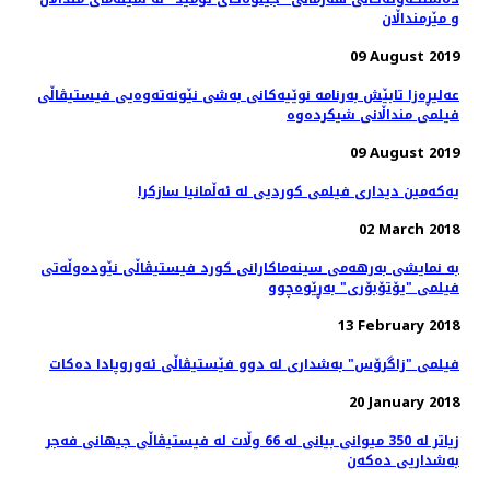
و مێرمنداڵان
09 August 2019
عه‌لیڕه‌زا تابێش به‌رنامه‌ نوێیه‌کانی به‌شی نێونه‌ته‌وه‌یی فیستیڤاڵی
09 August 2019
یەکەمین دیداری فیلمی کوردیی لە ئەڵمانیا سازکرا
02 March 2018
بە نمایشی بەرهەمی سینەماکارانی کورد فیستیڤاڵی نێودەوڵەتی
فیلمی "یۆتۆبۆری" بەڕێوەچوو
13 February 2018
فیلمی "زاگرۆس" بەشداری لە دوو فێستیڤاڵی ئەوروپادا دەکات
20 January 2018
زیاتر لە 350 میوانی بیانی لە 66 وڵات لە فیستیڤاڵی جیهانی فەجر
بەشداریی دەکەن