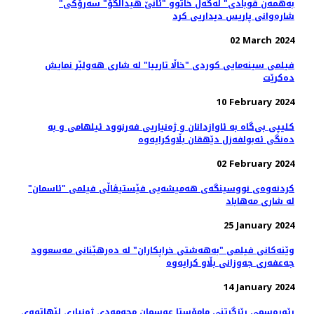
"به‌همه‌ن قوبادی" له‌گه‌ڵ خاتوو "ئانێ هیدالگۆ" سه‌رۆکی
شاره‌وانی پاریس دیداریی کرد
02 March 2024
فیلمی سینه‌مایی کوردی "خاڵا تارییا" لە شاری هه‌ولێر نمایش
ده‌کرێت
10 February 2024
کلیپی بی‌گاە بە ئاوازدانان و ژه‌نیاریی فه‌رنوود ئیلهامی و به‌
دەنگی ئەبولفەزل دێهقان بڵاوکرایەوە
02 February 2024
کردنەوەی نووسینگه‌ی هەمیشەیی فێستیڤاڵی فیلمی "ئاسمان"
لە شاری مەهاباد
25 January 2024
وێنەکانی فیلمی "به‌هه‌شتی خراپکاران" لە دەرهێنانی مەسعوود
جەعفەری جه‌وزانی بڵاو کرایەوە
14 January 2024
ڕێوڕه‌سمی رێزگرتنی مامۆستا عوسمان محەمەدی ژه‌نیاری لێهاتووی