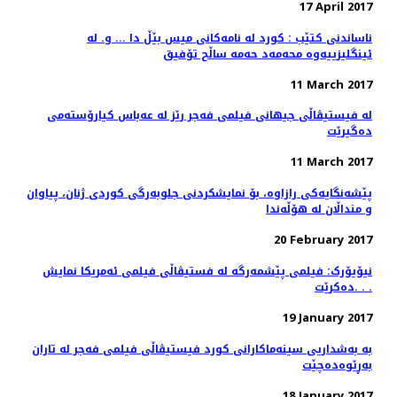
17 April 2017
ناساندنی کتێب : کورد لە نامەکانی میس بێڵ دا ... و. لە
ئینگلیزییەوە محەمەد حەمە ساڵح تۆفیق
11 March 2017
لە فیستیڤاڵی جیهانی فیلمی فەجر رێز لە عەباس کیارۆستەمی
دەگیرێت
11 March 2017
پێشەنگایەکی رازاوە، بۆ نمایشکردنی جلوبەرگی کوردی ژنان، پیاوان
و منداڵان لە هۆڵەندا
20 February 2017
نیۆیۆرک: فیلمی پێشمەرگە لە فستیڤاڵی فیلمی ئەمریکا نمایش
دەکرێت. . .
19 January 2017
بە بەشداریی سینەماکارانی کورد فیستیڤاڵی فیلمی فەجر لە تاران
بەڕێوەدەچێت
18 January 2017