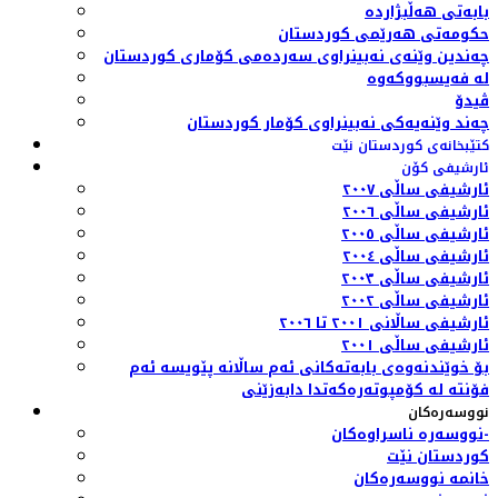
بابەتی هەڵبژاردە
حکومەتی هەرێمی کوردستان
چەندین وێنەی نەبینراوی سەردەمی کۆماری کوردستان
لە فەیسبووکەوە
ڤیدۆ
چەند وێنەیەکی نەبینراوی کۆمار کوردستان
کتێبخانەی کوردستان نێت
ئارشیفی کۆن
ئارشیفی ساڵی ٢٠٠٧
ئارشیفی ساڵی ٢٠٠٦
ئارشیفی ساڵی ٢٠٠٥
ئارشیفی ساڵی ٢٠٠٤
ئارشیفی ساڵی ٢٠٠٣
ئارشیفی ساڵی ٢٠٠٢
ئارشیفی ساڵانی ٢٠٠١ تا ٢٠٠٦
ئارشیفی ساڵی ٢٠٠١
بۆ خوێندنەوەی بابەتەکانی ئەم ساڵانە پێویسە ئەم
فۆنتە لە کۆمپوتەرەکەتدا دابەزێنی
نووسەرەکان
نووسەرە ناسراوەکان-
کوردستان نێت
خانمە نووسەرەکان