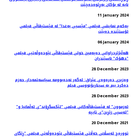
نایه‌ لە بۆکان بەڕێوەدەچێت
11 January 2024
یەکەم نمایشی فیلمی "مێسیی بەغدا" لە فێستیڤاڵی فیلمی
ئۆستێندە دەبێت
06 January 2024
هه‌ڵبژێردراوانی دەیەمین خولی فێستیڤاڵی نێودەوڵەتیی فیلمی
"دهۆک" ناسێندران
28 December 2023
وەزیری دەرەوەی عێراق: ئه‌گه‌ر نه‌ده‌بوومه‌ سیاسەتمەدار، حەزم
دەکرد ببم بە سیناریۆنووسی فیلم
28 December 2023
"ئەزموون" لە فێستیڤاڵەکانی فیلمی "ئێکسگڕۆند"ی ئەڵمانیا و
"ئەسپی زێڕین"ی تایپە
20 December 2021
توورەج ئەسڵانی خەڵاتی فێستیڤاڵی نێودەوڵەتی فیلمی "ڕێگای