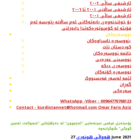
ئارشیفی ساڵی ٢٠٠٢
ئارشیفی ساڵانی ٢٠٠١ تا ٢٠٠٦
ئارشیفی ساڵی ٢٠٠١
بۆ خوێندنەوەی بابەتەکانی ئەم ساڵانە پێویسە ئەم
فۆنتە لە کۆمپوتەرەکەتدا دابەزێنی
نووسەرەکان
نووسەرە ناسراوەکان-
کوردستان نێت
خانمە نووسەرەکان
نووسینی عەرەبی
نووسەری دیکە
نووسەرە کۆنەکان
ئێمە لەسەر فەیسبووک
گەڕان
سەرەکی
WhatsApp -Viber - 00964770768123
Contact - kurdistannet@hotmail.com Omar Faris Aziz
پۆسته‌ری فیلمی سینەمایی "ئەزموون" لە دەرهێنانی "شەوکەت ئەمین
کورکی" بڵاوکرایەوە
27 June 2021
هەواڵی هونەری