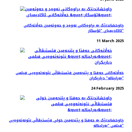
چاوخشاندنێک به براوه‌کانی نه‌وه‌د و حه‌و‌ته‌مین خه‌ڵاته‌کانی
ئاکادیمیای "ئۆسکار"
11 March 2025
خه‌ڵاته‌کانی حه‌فتا و پێنجه‌مین فێستیڤاڵی نێونه‌ته‌وه‌یی فیلمی
"بەرلیناله" دیاریکران
24 February 2025
چاوخشاندنێک به حه‌فتا و پێنجه‌مین خولی فێستیڤاڵی نێونه‌ته‌وه‌یی
فیلمی "بەرلیناله"