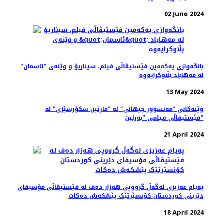
02 June 2024
بانگەوازی یەکەمین فێستیڤاڵی فیلم، سیناریۆ و وێنه‌ی "ئاسمان"
لە مەهاباد بڵاوکرایەوە
13 May 2024
وێنەکانی "مەنسوور جیهانی" له‌ "مارتین سکۆرسێزی" لە
فێستیڤاڵی فیلمی "بەرلین"
21 April 2024
پەیام عەزیزی لەگەڵ گرووپی هەزار دەف لە فێستیڤاڵی مۆسیقای
دێرینی کوردستان کۆنسێرتێک پێشکەش دەکات
18 April 2024