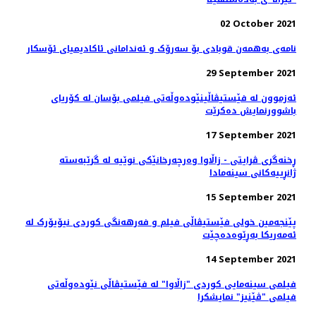
02 October 2021
نامه‌ی به‌همه‌ن قوبادی بۆ سه‌رۆک و ئه‌ندامانی ئاکادیمیای ئۆسکار
29 September 2021
ئەزموون لە فێستیڤاڵینێوده‌وڵه‌تی فیلمی بۆسان له کۆریای
باشوورنمایش ده‌کرێت
17 September 2021
ڕخنەگری ڤرایتی - زاڵاوا وەرچەرخانێکی نوێیە لە گرێبەستە
ژانڕییەکانی سینەمادا
15 September 2021
پێنجەمین خولی فێستیڤاڵی فیلم و فەرهەنگی کوردی نیۆیۆرک لە
ئەمەریکا بەڕێوەدەچێت
14 September 2021
فیلمی سینەمایی کوردی "زاڵاوا" لە فێستیڤاڵی نێودەوڵەتی
فیلمی "ڤێنیز" نمایشکرا