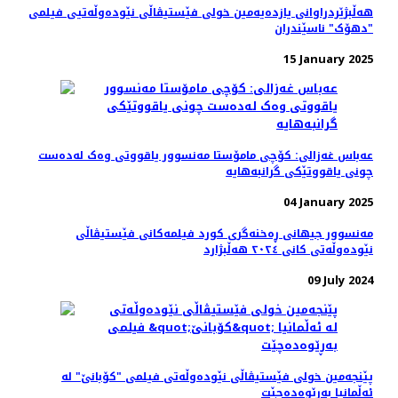
هه‌ڵبژێردراوانی یازده‌یه‌مین خولی فێستیڤاڵی نێودەوڵەتیی فیلمی
"دهۆک" ناسێندران
15 January 2025
عەباس غەزالی: کۆچی مامۆستا مه‌نسوور یاقووتی وه‌ک له‌ده‌ست
چونی یاقووتێکی گرانبه‌هایه
04 January 2025
مەنسوور جیهانی ڕه‌خنه‌گری کورد فیلمه‌کانی فێستیڤاڵی
نێوده‌وڵه‌تی کانی ٢٠٢٤ هه‌ڵبژارد
09 July 2024
پێنجەمین خولی فێستیڤاڵی نێودەوڵەتی فیلمی "کۆبانێ" لە
ئەڵمانیا بەڕێوەده‌چێت