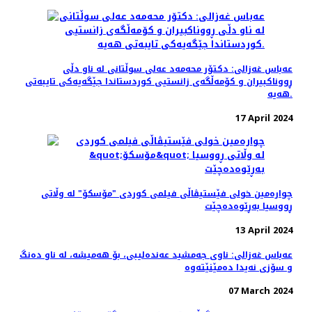
عه‌باس غه‌زالی: دکتۆر محەمەد عەلی سوڵتانی لە ناو دڵی
ڕووناکبیران و کۆمەڵگەی زانستیی کوردستاندا جێگەیەکی تایبەتی
هەیە.
17 April 2024
چواره‌مین خولی فێستیڤاڵی فیلمی کوردی "مۆسکۆ" لە وڵاتی
ڕووسیا بەڕێوەده‌چێت
13 April 2024
عەباس غەزالی: ناوی جەمشید عەندەلیبی، بۆ هەمیشە، لە ناو دەنگ
و سۆزی نەیدا دەمێنێتەوە
07 March 2024