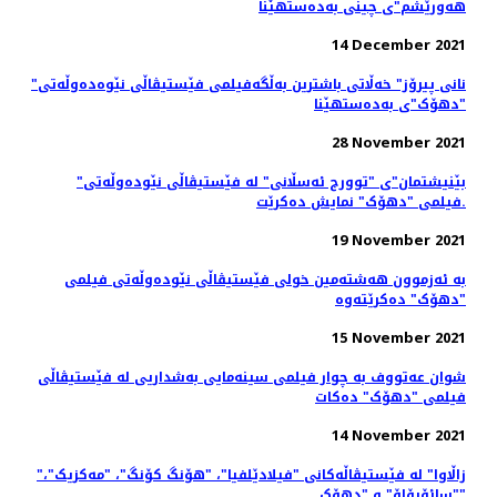
هەورێشم"ی چینی بەدەستهێنا
14 December 2021
"نانی پیرۆز" خەڵاتی باشترین بەڵگەفیلمی فێستیڤاڵی نێوەدەوڵەتی
"دهۆک"ی بەدەستهێنا
28 November 2021
"بێنیشتمان"ی "توورج ئەسڵانی" لە فێستیڤاڵی نێودەوڵەتی
فیلمی "دهۆک" نمایش ده‌کرێت.
19 November 2021
بە ئەزموون هەشتەمین خولی فێستیڤاڵی نێودەوڵەتی فیلمی
"دهۆک" دەکرێتەوە
15 November 2021
شوان عەتووف به چوار فیلمی سینەمایی بەشداریی لە فێستیڤاڵی
فیلمی "دهۆک" دەكات
14 November 2021
"زاڵاوا" لە فێستیڤاڵەکانی "فیلادێلفیا"، "هۆنگ کۆنگ"، "مەکزیک"،
"سائۆپۆلۆ" و "دهۆک"