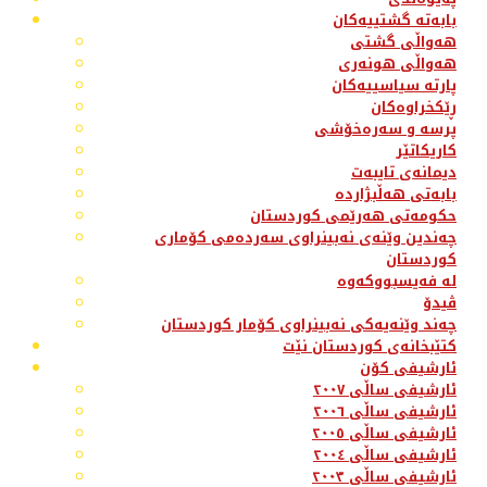
بابەتە گشتییەکان
هەواڵی گشتی
هەواڵی هونەری
پارتە سیاسییەکان
ڕێکخراوەکان
پرسە و سەرەخۆشی
کاریکاتێر
دیمانەی تایبەت
بابەتی هەڵبژاردە
حکومەتی هەرێمی کوردستان
چەندین وێنەی نەبینراوی سەردەمی کۆماری
کوردستان
لە فەیسبووکەوە
ڤیدۆ
چەند وێنەیەکی نەبینراوی کۆمار کوردستان
کتێبخانەی کوردستان نێت
ئارشیفی کۆن
ئارشیفی ساڵی ٢٠٠٧
ئارشیفی ساڵی ٢٠٠٦
ئارشیفی ساڵی ٢٠٠٥
ئارشیفی ساڵی ٢٠٠٤
ئارشیفی ساڵی ٢٠٠٣