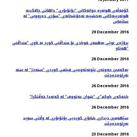
کۆمه‌ڵه‌ی هونه‌ره ‌جوانه‌کانی "یۆتۆبۆری" داهاتی چالاکییه‌
هونه‌رییه‌کانی به‌خشییه‌ نه‌خۆشخانه‌ی "سۆزی ده‌روونی" له
سلێمانی
29 December 2016
پرۆژەی نوێی بەھمەن قوبادی بۆ منداڵانی کورد بە ناوی "منداڵانی
ھەتاو"
28 December 2016
یەکەمین حەوتەی نێونەتەوەیی فیلمی کوردی "سنەدژ" لە سنە
بەڕێوەدەچێت
26 December 2016
"باخەکەی باوکم"ی "شوان عەتووف" لە کەنەدا خەڵاتکرا
26 December 2016
سێهەمین دیداری شانۆی کوردیی یۆتۆبۆری لە وڵاتی سوید
به‌ڕێوه‌ده‌چێت
23 December 2016