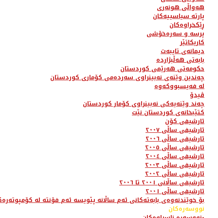
هەواڵی هونەری
پارتە سیاسییەکان
ڕێکخراوەکان
پرسە و سەرەخۆشی
کاریکاتێر
دیمانەی تایبەت
بابەتی هەڵبژاردە
حکومەتی هەرێمی کوردستان
چەندین وێنەی نەبینراوی سەردەمی کۆماری کوردستان
لە فەیسبووکەوە
ڤیدۆ
چەند وێنەیەکی نەبینراوی کۆمار کوردستان
کتێبخانەی کوردستان نێت
ئارشیفی کۆن
ئارشیفی ساڵی ٢٠٠٧
ئارشیفی ساڵی ٢٠٠٦
ئارشیفی ساڵی ٢٠٠٥
ئارشیفی ساڵی ٢٠٠٤
ئارشیفی ساڵی ٢٠٠٣
ئارشیفی ساڵی ٢٠٠٢
ئارشیفی ساڵانی ٢٠٠١ تا ٢٠٠٦
ئارشیفی ساڵی ٢٠٠١
بۆ خوێندنەوەی بابەتەکانی ئەم ساڵانە پێویسە ئەم فۆنتە لە کۆمپوتەرەک
نووسەرەکان
نووسەرە ناسراوەکان-