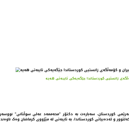
ه‌رێمی کوردستان، سه‌باره‌ت به دکتۆر "محەممەد عەلی سوڵتانی" نووسه‌ر، ل
و، کەلتوور و ئەدەبیاتی کوردستاندا، بە تایبەتی لە مێژووی کرماشان وەک نا