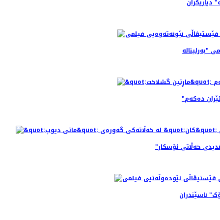
" دیاریکران
ێران ده‌که‌م
اندیدی خه‌ڵاتی ئۆسکار
ک" ناسێندران