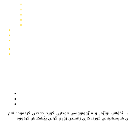
ێکۆله‌ر، توێژه‌ر و مێژوونووسی ناوداری کورد‌ جه‌ختی کرده‌وه: ئه‌م
وەندی شارستانیەتی کورد، کاری زانستی زۆر و گرانی پێشکەش کردووە.