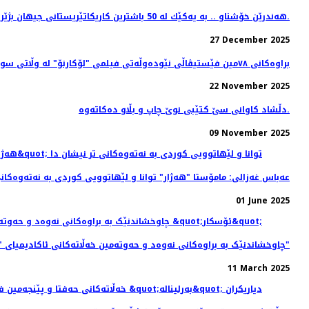
هه‌ندرێن خۆشناو .. به‌ یه‌كێك له‌ 50 باشترین كاریكاتێریستانی جیهان بژێركرا ... محه‌مه‌د به‌رزنجی - هه‌ولێر.
27 December 2025
براوه‌کانی ٧٨مین فێستیڤاڵی نێوده‌وڵه‌تی فیلمی "لۆکارنۆ" له وڵاتی سویسڕا ناسێندران
22 November 2025
دڵشاد کاوانى سێ کتێبى نوێ چاپ و بڵاو دەکاتەوە.
09 November 2025
عەباس غەزالی: مامۆستا "هەژار" توانا و لێهاتوویی کوردی به نەتەوەکانی
01 June 2025
چاوخشاندنێک به براوه‌کانی نه‌وه‌د و حه‌و‌ته‌مین خه‌ڵاته‌کانی ئاکادیمیای "ئۆسکار"
11 March 2025