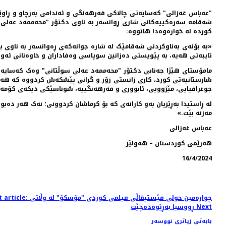
"عه‌باس غه‌زالی" که‌سایه‌تی چالاکی فه‌رهه‌نگی و ئه‌ندامی به‌رچاو و ڕ
شه‌قامه سه‌ره‌کییه‌کانی شاری ڕوانسەر بە ناوی دکتۆر "محەممەد عەلی سو
کورده له خواره‌وه‌‌دا هاتووه:
«بە بۆنەی بەناوکردنی شەقامێک لە شارە جوانەکەی ڕەوانسەر بە ناوی ب
تایبەتی هەیە، بە پێویستی دەزانین سوپاسی وەفاداران و خاوەنانی ئەو ب
مامۆستای هێژا جەنابی دکتۆر "محەممەد عەلی سوڵتانی" وەک کەسایەتیی
شارستانیەتی کورد، کاری زانستی زۆر و گرانی پێشکەش کردووە کە هە
جوغرافیایی، مێژوویی، ئابووری و فەرهەنگییە، شوناسێکی دیکەی کۆمە
لە ڕاستیدا بەڕێزیان بەو کارانەی کە بۆ کرماشان کردوونی؛ نەک هەر دەب
مەزنە بێت.»
عەباس غەزالی
هەرێمی کوردستان – هەولێر
16/4/2024
Next article: چواره‌مین خولی فێستیڤاڵی فیلمی ک
Next
ڕووسیا بەڕێوەده‌چێت
بابەتی زیاتری نووسەر