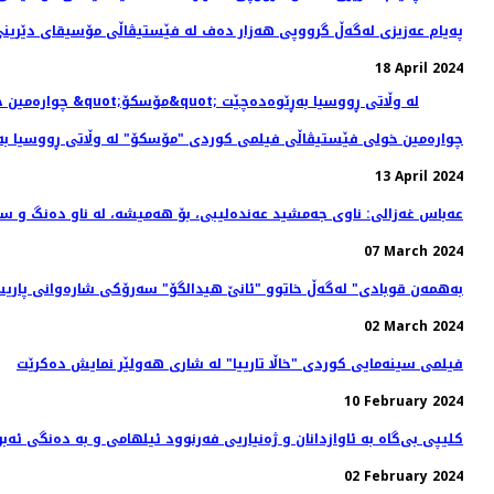
پەیام عەزیزی لەگەڵ گرووپی هەزار دەف لە فێستیڤاڵی مۆسیقای دێر
18 April 2024
چواره‌مین خولی فێستیڤاڵی فیلمی کوردی "مۆسکۆ" لە وڵاتی ڕووسیا بە
13 April 2024
عەباس غەزالی: ناوی جەمشید عەندەلیبی، بۆ هەمیشە، لە ناو دەنگ و سۆ
07 March 2024
"به‌همه‌ن قوبادی" له‌گه‌ڵ خاتوو "ئانێ هیدالگۆ" سه‌رۆکی شاره‌وانی پار
02 March 2024
فیلمی سینه‌مایی کوردی "خاڵا تارییا" لە شاری هه‌ولێر نمایش ده‌کرێت
10 February 2024
کلیپی بی‌گاە بە ئاوازدانان و ژه‌نیاریی فه‌رنوود ئیلهامی و به‌ دەنگی ئە
02 February 2024