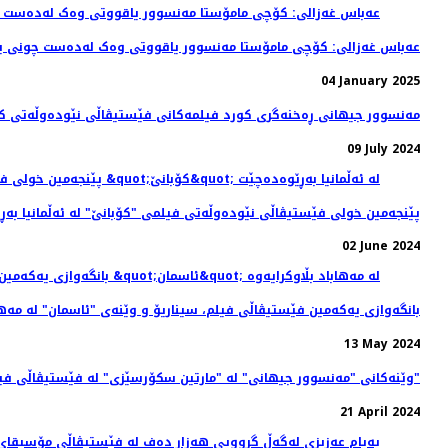
عەباس غەزالی: کۆچی مامۆستا مه‌نسوور یاقووتی وه‌ک له‌ده‌ست چونی یا
04 January 2025
مەنسوور جیهانی ڕه‌خنه‌گری کورد فیلمه‌کانی فێستیڤاڵی نێوده‌وڵه‌تی کانی ٢٠٢٤ هه‌ڵب
09 July 2024
پێنجەمین خولی فێستیڤاڵی نێودەوڵەتی فیلمی "کۆبانێ" لە ئەڵمانیا بەڕ
02 June 2024
بانگەوازی یەکەمین فێستیڤاڵی فیلم، سیناریۆ و وێنه‌ی "ئاسمان" لە مەها
13 May 2024
وێنەکانی "مەنسوور جیهانی" له‌ "مارتین سکۆرسێزی" لە فێستیڤاڵی فیلمی "بەرلین"
21 April 2024