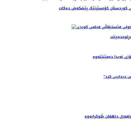
ینی کوردستان کۆنسێرتێک پێشکەش دەکات
ڕێوەده‌چێت
زی نەیدا دەمێنێتەوە
یس دیداریی کرد
بولفەزل دێهقان بڵاوکرایەوە