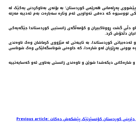
پێشووی په‌ڕله‌مانی هه‌رێمی کوردستان؛ به بۆنه‌ی بەناوکردنی یه‌کێک له
 نووسیوه که ده‌قی ته‌واویی ئه‌م وتاره سه‌باره‌‌ت به‌م ئەدیبە مەزنه
 ناو دڵی گشت ڕووناکبیران و کۆمەڵگەی زانستیی کوردستاندا جێگەیەکی
انیان دڵخۆش کرد.
ئەدەبیاتی کوردستاندا، بە تایبەتی لە مێژووی کرماشان وەک ناوەندی
 بوونی بەڕێزیان لەو شارەدا، کە خاوەنی شوناسگەلێکی وەک شوناسی
ێر و شارەکانی دیکەشدا شوێن و ناوەندی زانستی بەناوی ئەو کەسایەتییە