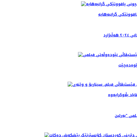
قووتێکی گرانبه‌هایه
ژارد
ێوەده‌چێت
باد بڵاوکرایەوە