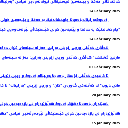
خه‌ڵاته‌کانی حه‌فتا و پێنجه‌مین فێستیڤاڵی نێونه‌ته‌وه‌یی فیلمی "بەرلیناله
24 February 2025
چاوخشاندنێک به حه‌فتا و پێنجه‌مین خولی فێستیڤاڵی نێونه‌ته‌وه‌یی فیلمی "بەرلیناله"
24 February 2025
"ماڕتین گشلاخت" هە‌ڵگری خه‌ڵاتی ورچی زێوینی بەڕلین: حه‌ز له سینه‌مای ئ
03 February 2025
"ماتی دیوپ" لە خه‌ڵاته‌کی گه‌وره‌ی "کان" و ورچی زێڕینی "بەڕلیناله" تا ک
20 January 2025
هه‌ڵبژێردراوانی یازده‌یه‌مین خولی فێستیڤاڵی نێودەوڵەتیی فیلمی "دهۆ
15 January 2025