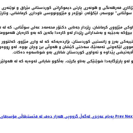
اوێژکاری فه‌رهه‌نگی و هونه‌ری پارتی دیموکڕاتی کوردستانی عێراق و نوێنه‌ری 
ڵتانی" نووسه‌ر، لێکۆله‌ر، توێژه‌ر و مێژوونووسی ناوداری کرماشانی، وتارێکی
اوکی مێژووی کرماشان، ڕێزدار جەنابی دکتۆر محەمەد عەلی سوڵتانی، کە لە
یرۆکە بەجێیە و بەشدارانی ڕێزدار لەو کارەدا بکەین کە بەو کارەیان هەمووم
ەکی بەرز و زانستیی کوردستان، بژاردەیەکە کە لە واری مێژوو، کەلتوور و 
مووی لێکەوتی تەمەنێک سەختی کێشان و هەوڵی بێ وچان بووە. لەو ڕووەوە
ڵایەتیشی پێداوە و تەواوی کوردستان شانازی بەو شوناسەوە دەکات.
وو لەو پارێزگایەدا شوێنێکی بەناو بکرێت، بەڵکوو شایانی ئەوەیە کە لە هەول
وردی "مۆسکۆ" لە وڵاتی
Prev
Previous article: پەیام عەزیزی لەگەڵ گرووپی هەزار دەف لە فێستیڤاڵی مۆسیقای دێرینی کوردستان کۆنسێرتێک پێشکەش دەکات