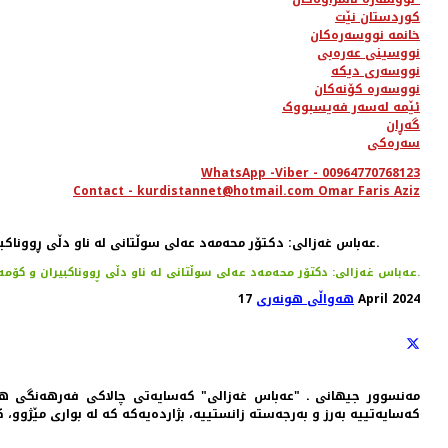
کوردستان نێت
خانمە نووسەرەکان
نووسینی عەرەبی
نووسەری دیکە
نووسەرە کۆنەکان
ئێمە لەسەر فەیسبووک
گەڕان
سەرەکی
WhatsApp -Viber - 00964770768123
Contact - kurdistannet@hotmail.com Omar Faris Aziz
عه‌باس غه‌زالی: دکتۆر محەمەد عەلی سوڵتانی لە ناو دڵی ڕووناکبیران و کۆمەڵگەی زانستیی کوردستاندا جێگەیەکی تایبەتی هەیە.
17 April 2024
هەواڵی هونەری
مه‌نسوور جیهانی ـ "عه‌باس غه‌زالی" که‌سایه‌تی چالاکی فه‌رهه‌نگی ه
کەسایەتییه بەرز و به‌رجه‌سته زانستییه‌، بژاردەیەکە کە لە بواری مێژو