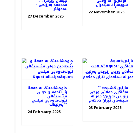
"لۆکارنۆ" له وڵاتی
جیهان بژێركرا ...
سویسڕا ناسێندران
محه‌مه‌د به‌رزنجی -
هه‌ولێر.
22 November 2025
27 December 2025
"ماڕتین گشلاخت"
چاوخشاندنێک به حه‌فتا
هە‌ڵگری خه‌ڵاتی ورچی
و پێنجه‌مین خولی
زێوینی بەڕلین: حه‌ز له
فێستیڤاڵی
سینه‌مای ئێران ده‌که‌م
نێونه‌ته‌وه‌یی فیلمی
"بەرلیناله"
03 February 2025
24 February 2025