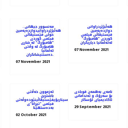
هه‌ڵبژێردراوانی
مەنسوور جیهانی ـ
دوازدەیەمین
هه‌ڵبژێردراوانیدوازدەیەمین
فێستیڤاڵی فیلمی
خولی فێستیڤاڵی
کوردی "هامبۆرگ"
فیلمی کوردی
لەئەڵمانیا دیاریکران
"هامبۆرگ" لە شاری
هامبۆرگ لە وڵاتی
07 November 2021
ئەڵمانیا
ده‌ستنیشانکران.
07 November 2021
نامه‌ی به‌همه‌ن قوبادی
ئەزموون خەڵاتی
بۆ سه‌رۆک و ئه‌ندامانی
باشترین
ئاکادیمیای ئۆسکار
سیناریۆیفێستیڤاڵینێوده‌وڵه‌تی
فیلمی "تیرانا"ی
29 September 2021
به‌ده‌ستهێنا
02 October 2021