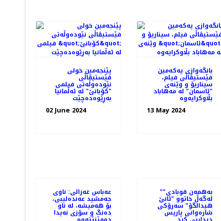
بانگەوازی یەکەمین
پێنجەمین خولی
فێستیڤاڵی فیلم،
فێستیڤاڵی
سیناریۆ و وێنه‌ی
نێودەوڵەتی فیلمی
"ئاسمان" لە مەهاباد
"کۆبانێ" لە ئەڵمانیا
بڵاوکرایەوە
بەڕێوەده‌چێت
02 June 2024
13 May 2024
"به‌همه‌ن قوبادی"
عەباس غەزالی: ناوی
له‌گه‌ڵ خاتوو "ئانێ
جەمشید عەندەلیبی،
هیدالگۆ" سه‌رۆکی
بۆ هەمیشە، لە ناو
شاره‌وانی پاریس
دەنگ و سۆزی نەیدا
دیداریی کرد
دەمێنێتەوە