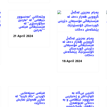
وێنەکانی "مەنسوور
جیهانی" له‌ "مارتین
سکۆرسێزی" لە
فێستیڤاڵی فیلمی
"بەرلین"
21 April 2024
پەیام عەزیزی لەگەڵ
گرووپی هەزار دەف لە
فێستیڤاڵی مۆسیقای
دێرینی کوردستان
کۆنسێرتێک پێشکەش
دەکات
18 April 2024
کلیپی بی‌گاە بە
فیلمی سینه‌مایی
ئاوازدانان و ژه‌نیاریی
کوردی "خاڵا تارییا" لە
فه‌رنوود ئیلهامی و به‌
شاری هه‌ولێر نمایش
دەنگی ئەبولفەزل
ده‌کرێت
دێهقان بڵاوکرایەوە