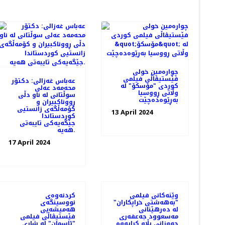
چواره‌مین خولی
فێستیڤاڵی فیلمی
عه‌باس غه‌زالی: دکتۆر
کوردی "مۆسکۆ" لە
محەمەد عەلی
وڵاتی ڕووسیا
سوڵتانی لە ناو دڵی
بەڕێوەده‌چێت
ڕووناکبیران و
کۆمەڵگەی زانستیی
13 April 2024
کوردستاندا
جێگەیەکی تایبەتی
هەیە.
17 April 2024
وێنەکانی فیلمی
کردنەوەی
"به‌هه‌شتی خراپکاران"
نووسینگه‌ی
لە دەرهێنانی
هەمیشەیی
مەسعوود جەعفەری
فێستیڤاڵی فیلمی
جه‌وزانی بڵاو کرایەوە
"ئاسمان" لە شاری