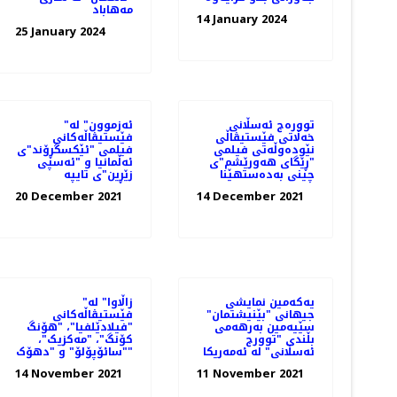
مەهاباد
14 January 2024
25 January 2024
توورەج ئەسڵانی
"ئەزموون" لە
خەڵاتی فێستیڤاڵی
فێستیڤاڵەکانی
نێودەوڵەتی فیلمی
فیلمی "ئێکسگڕۆند"ی
"ڕێگای هەورێشم"ی
ئەڵمانیا و "ئەسپی
چینی بەدەستهێنا
زێڕین"ی تایپە
20 December 2021
14 December 2021
یەکەمین نمایشی
"زاڵاوا" لە
جیهانی "بێنیشتمان"
فێستیڤاڵەکانی
سێیەمین بەرهەمی
"فیلادێلفیا"، "هۆنگ
بڵندی "توورج
کۆنگ"، "مەکزیک"،
ئەسڵانی" لە ئەمەریکا
"سائۆپۆلۆ" و "دهۆک"
14 November 2021
11 November 2021