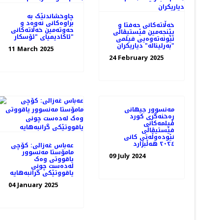
چاوخشاندنێک به
براوه‌کانی نه‌وه‌د و
خه‌ڵاته‌کانی حه‌فتا و
حه‌و‌ته‌مین خه‌ڵاته‌کانی
پێنجه‌مین فێستیڤاڵی
ئاکادیمیای "ئۆسکار"
نێونه‌ته‌وه‌یی فیلمی
"بەرلیناله" دیاریکران
11 March 2025
24 February 2025
مەنسوور جیهانی
ڕه‌خنه‌گری کورد
فیلمه‌کانی
فێستیڤاڵی
نێوده‌وڵه‌تی کانی
٢٠٢٤ هه‌ڵبژارد
عەباس غەزالی: کۆچی
مامۆستا مه‌نسوور
09 July 2024
یاقووتی وه‌ک
له‌ده‌ست چونی
یاقووتێکی گرانبه‌هایه
04 January 2025