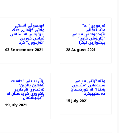
"ئەزموون" لە
کونسوڵی گشتی
فێستیڤاڵی
وڵاتی کۆماری چیک
نێوده‌وڵه‌تی فیلمی
پیرۆزبایی لە ستافی
"کاڕلۆڤی ڤاری"
فیلمی کوردی
پێشوازیی لێکرا
"ئەزموون" کرد
03 September 2021
28 August 2021
وێنەگرتنی فیلمی
ڕۆڵ بینینی "جاهیت
سینەمایی "مێسیی
شاهین یاڵچین"
بەغدا" لە کوردستان
ئەکتەری ناوداریی
دەستیپێکرد
باکووری کوردستان لە
"بێنیشتمان"
15 July 2021
19 July 2021