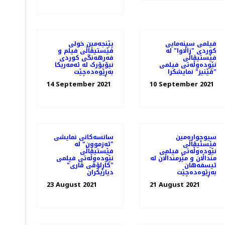
فیلمی سینەمایی
پێنجەمین خولی
کوردی "زاڵاوا" لە
فێستیڤاڵی فیلم و
فێستیڤاڵی
فەرهەنگی کوردی
نێودەوڵەتی فیلمی
نیۆیۆرک لە ئەمەریکا
"ڤێنیز" نمایشکرا
بەڕێوەدەچێت
14 September 2021
10 September 2021
سیوچوارەمین
سانسه‌کانی نمایشی
فێستیڤاڵی
"ئەزموون" لە
نێودەوڵەتی فیلمی
فێستیڤاڵی
منداڵان و مێرمنداڵان لە
نێوده‌وڵه‌تی فیلمی
ئیسفەهان
"کاڕلۆڤی ڤاری"
بەڕێوەدەچێت
دیاریکران
23 August 2021
21 August 2021