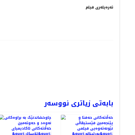
تەرەیلەری فیلم
NEXT
بابەتی زیاتری نووسەر