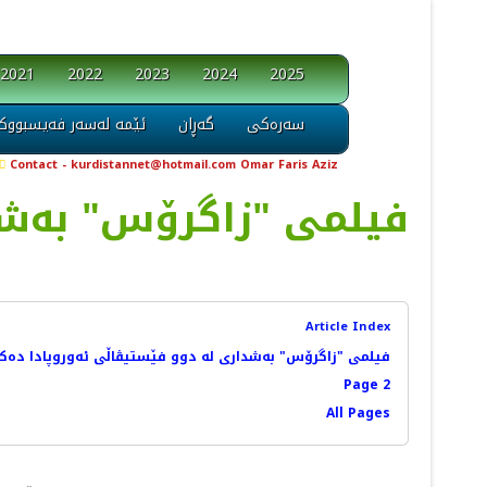
2021
2022
2023
2024
2025
سەرەکی
گەڕان
ئێمە لەسەر فەیسبووک
Contact - kurdistannet@hotmail.com Omar Faris Aziz
فیلمی "زاگرۆس" بەشد
Article Index
فیلمی "زاگرۆس" بەشداری لە دوو فێستیڤاڵی ئەوروپادا دەک
Page 2
All Pages