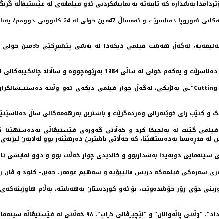
لەلایەکی دیکەوە فیلمی "زاگ
چالاکییەکانی لە 2 تاوەکو 12 شوبات/ فەبرایەر 2018 بەڕێوەدەچێت.
وزیک و کتێب رای خوێنەرانی وەردەگرێت و باشترین بەرهەمەکانی ساڵ دەناسێنێ
ری سەرەکی فیلمەکە دریس فالیپۆیە و سەهیم عومەر، جەین- کلود و ڤان ری
ینی خۆی زۆر خۆشدەوێت، بۆ ئەو کوردستان بەهەشتە، بەڵام هاوژینەکەی ها
انی خراپ"، ٩٨ خەڵاتی لە فێستیڤاڵە سینەماییەکاندا وەرگرتووە.