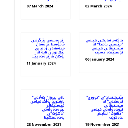
07 March 2024
02 March 2024
یەکەم نمایشی فیلمی
ڕێوڕه‌سمی رێزگرتنی
"مێسیی بەغدا" لە
مامۆستا عوسمان
فێستیڤاڵی فیلمی
محەمەدی ژه‌نیاری
ئۆستێندە دەبێت
لێهاتووی نایه‌ لە
بۆکان بەڕێوەدەچێت
06 January 2024
11 January 2024
"بێنیشتمان"ی "توورج
"نانی پیرۆز" خەڵاتی
ئەسڵانی" لە
باشترین بەڵگەفیلمی
فێستیڤاڵی
فێستیڤاڵی
نێودەوڵەتی فیلمی
نێوەدەوڵەتی
"دهۆک" نمایش
"دهۆک"ی
ده‌کرێت.
بەدەستهێنا
28 November 2021
19 November 2021