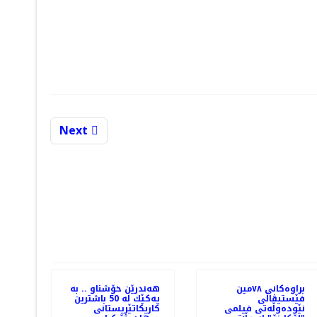
Next
ودەوڵەتی فیلمی "یۆتۆبۆری" بەڕێوەچوو
PREV
براوه‌کانی ٧٨مین
هه‌ندرێن خۆشناو .. به‌
فێستیڤاڵی
یه‌كێك له‌ 50 باشترین
نێوده‌وڵه‌تی فیلمی
كاریكاتێریستانی