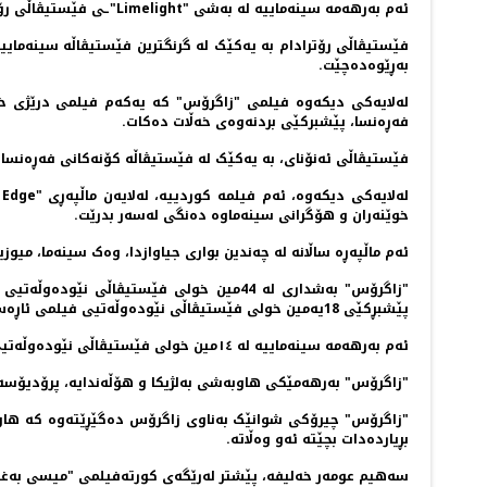
ئەم بەرهەمە سینەماییە لە بەشی "Limelight"ـی فێستیڤاڵی رۆتردامدا بەشدارە کە تایبەتە بە نمایشکردنی ئەو فیلمانەی لە فێستیڤاڵە گرنگەکاندا بەشداربوونە و و خەڵاتی گرنگیان بەدەستهێناوە.
بەڕێوەدەچێت.
فەڕەنسا، پێشبرکێی بردنەوەی خەڵات دەکات.
فێستیڤاڵی ئەنۆنای، بە یەکێک لە فێستیڤاڵە کۆنەکانی فەڕەنسا دەناسرێت و یەکەم خولی لە ساڵی 1984 بەڕێوەچووە و ساڵانە 
خوێنەران و هۆگرانی سینەماوە دەنگی لەسەر بدرێت.
ئەم ماڵپەڕە ساڵانە لە چەندین بواری جیاوازدا، وەک سینەما، می
پێشبڕکێی 18یەمین خولی فێستیڤاڵی نێودەوڵەتیی فیلمی ئاڕەس لە فەڕەنسا بەدەستهێنا، کە خەڵاتی باشترین دەرهێنەر بوو لەلایەن لیژنەی دادوەری فێستیڤاڵ و خەڵاتی باشترین فیلم لەلایەن بینەرانەوە.
ئەم بەرهەمە سینەماییە لە ١٤مین خولی فێستیڤاڵی نێودەوڵەتیی سینەمایی دوبەیدا بەشداربوو و کاندیدی چوار خەڵات بوو و دوو نمایشی تایبەتی بۆ کرا.
"زاگرۆس" بەرهەمێکی هاوبەشی بەلژیکا و هۆڵەندایە، پرۆدیۆسە
"زاگرۆس" چیرۆکی شوانێک بەناوی زاگرۆس دەگێڕێتەوە کە هاوژ
بڕیاردەدات بچێتە ئەو وەڵاتە.
سەهیم عومەر خەلیفە، پێشتر لەرێگەی کورتەفیلمی "میسی بەغداد"، "وڵاتی پاڵەوانان" و "نێچیرڤ