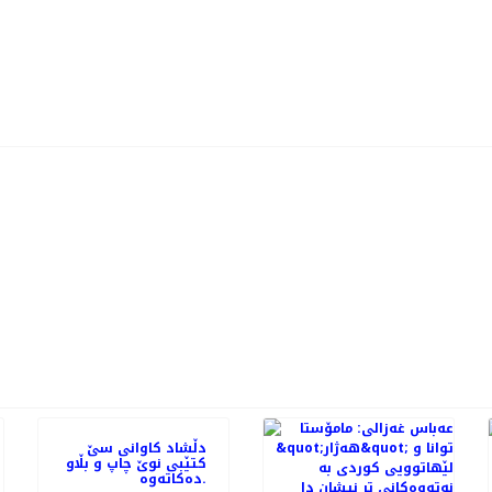
PREVIOUS ARTICLE: بە نمایشی بەرهەمی سینەماکارانی کورد فیستیڤاڵی نێ
دڵشاد کاوانى سێ
کتێبى نوێ چاپ و بڵاو
دەکاتەوە.