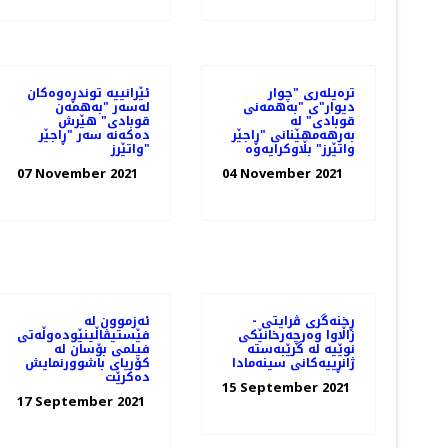
ترەیلەری "چوار
ئێرانییە توندڕەوەکان
دیوار"ی "بەهمەنی
لەسەر "بەهمەن
قوبادی" لە
قوبادی" هێرش
بەرهەمهێنانی "ڕاجێر
دەکەنە سەر "ڕاجێر
واتێرز" بڵاوکرایەوە
واتێرز"
07 November 2021
04 November 2021
ڕخنەگری ڤرایتی -
ئەزموون لە
زاڵاوا وەرچەرخانێکی
فێستیڤاڵینێوده‌وڵه‌تی
نوێیە لە گرێبەستە
فیلمی بۆسان له
ژانڕییەکانی سینەمادا
کۆریای باشوورنمایش
ده‌کرێت
15 September 2021
17 September 2021