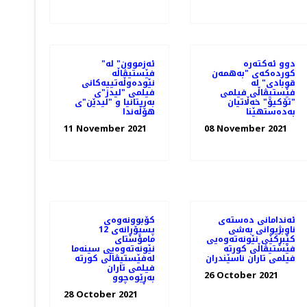
دوو ئەکتەرە
"ئەزموون" لە
کوردەکەی "بەهمەن
فێستیڤاڵە
قوبادی" لە
نێودەوڵەتییەکانی
فێستیڤاڵی فیلمی
فیلمی "لیدز"ی
"تۆکیۆ" خەڵاتیان
بەریتانیا و "لیدێن"ی
بەدەستهێنا
هۆڵەندا
11 November 2021
08 November 2021
ئه‌ندامانی ده‌سته‌ی
کۆبوونه‌وه‌ی
ناوبژیوانی به‌شی
پسپۆڕانه‌ی 12
کێبڕکێی نێونه‌ته‌وه‌یی
مامۆستای
فێستیڤاڵی کورته‌
نێونه‌ته‌وه‌یی سینه‌ما
فیلمی تاران ناسێندران
له‌فێستیڤاڵی کورته‌
فیلمی تاران
26 October 2021
به‌ڕێوه‌چوو
28 October 2021