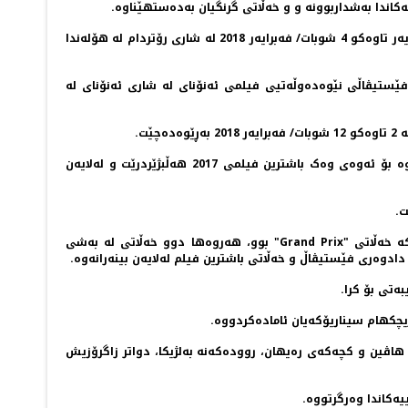
فێستیڤاڵی رۆترادام بە یەکێک لە گرنگترین فێستیڤاڵە سینەماییەکانی ئەوروپا دەناسرێت و ئەمساڵ 47مین خولی لە 24 کانوونی دووەم/ یەنایەر تاوەکو 4 شوبات/ فەبرایەر 2018 لە شاری رۆتردام لە هۆلەندا
رۆس" کە یەکەم فیلمی درێژی خەلیفەیە، لەگەڵ هەشت فیلمی دیکەدا لە بەشی پێشبڕکێی 35مین خولی فێستیڤاڵی نێوەدەوڵەتیی فیلمی ئەنۆنای لە شاری ئەنۆنای لە
لەلایەکی دیکەوە، ئەم فیلمە کوردییە، لەلایەن ماڵپەڕی "Cutting Edge"ـی بەلژیکی، لەگەڵ چوار فیلمی دیکەی ئەو وڵاتە دەستنیشانکراوە بۆ ئەوەی وەک باشترین فیلمی 2017 هەڵبژێردرێت و لەلایەن
ت.
"زاگرۆس" بەشداری لە 44مین خولی فێستیڤاڵی نێودەوڵەتیی فیلمی گێنت لە بەلجیکا کرد و خەڵاتی گەورەی فێستیڤاڵی بەدەستهێنا کە خەڵاتی "Grand Prix" بوو، هەروەها دوو خەڵاتی لە بەشی
چکهام سیناریۆکەیان ئامادەکردووە.
ڤین و کچەکەی رەیهان، روودەکەنە بەلژیکا، دواتر زاگرۆزیش