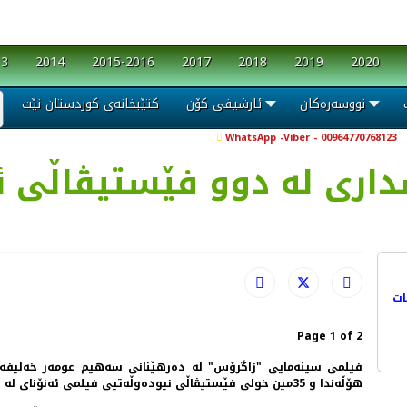
13
2014
2015-2016
2017
2018
2019
2020
نووسەرەکان
ئارشیفی کۆن
کتێبخانەی کوردستان نێت
WhatsApp -Viber - 00964770768123
اری لە دوو فێستیڤاڵی ئە
ات
Page 1 of 2
هۆڵەندا و 35مین خولی فێستیڤاڵی نیودەوڵەتیی فیلمی ئەنۆنای لە فەڕەنسا بەشداردەبێت.