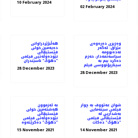
10 February 2024
02 February 2024
وەزیری دەرەوەی
هه‌ڵبژێردراوانی
عێراق: ئه‌گه‌ر
دەیەمین خولی
نه‌ده‌بوومه‌
فێستیڤاڵی
سیاسەتمەدار، حەزم
نێودەوڵەتیی فیلمی
دەکرد ببم بە
"دهۆک" ناسێندران
سیناریۆنووسی فیلم
28 December 2023
28 December 2023
شوان عەتووف به چوار
بە ئەزموون
فیلمی سینەمایی
هەشتەمین خولی
بەشداریی لە
فێستیڤاڵی
فێستیڤاڵی فیلمی
نێودەوڵەتی فیلمی
"دهۆک" دەكات
"دهۆک" دەکرێتەوە
15 November 2021
14 November 2021