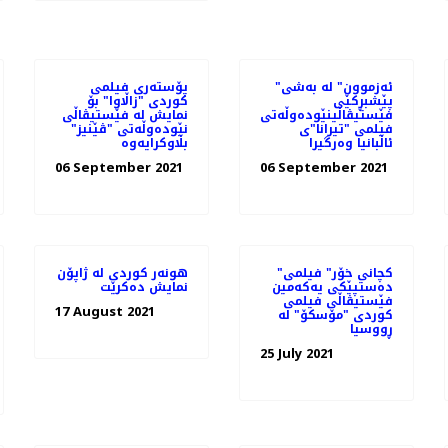
"ئەزموون" لە به‌شی
پۆستەری فیلمی
پێشبڕکێی
کوردی "زاڵاوا" بۆ
فێستیڤاڵینێوده‌وڵه‌تی
نمایش لە فێستیڤاڵی
فیلمی "تیرانا"ی
نێودەوڵەتی "ڤێنیز"
ئاڵبانیا وه‌رگیرا
بڵاوکرایەوە
06 September 2021
06 September 2021
"کچانی خۆر" فیلمی
هونەر کوردی لە ژاپۆن
ده‌ستپێکی یه‌که‌‌مین
نمایش دەکرێت
فێستیڤاڵی فیلمی
17 August 2021
کوردی "مۆسکۆ" لە
ڕووسیا
25 July 2021