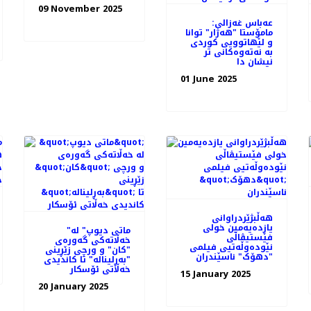
09 November 2025
عەباس غەزالی:
مامۆستا "هەژار" توانا
و لێهاتوویی کوردی
به نەتەوەکانی تر
نیشان دا
01 June 2025
هه‌ڵبژێردراوانی
یازده‌یه‌مین خولی
"ماتی دیوپ" لە
فێستیڤاڵی
خه‌ڵاته‌کی گه‌وره‌ی
نێودەوڵەتیی فیلمی
"کان" و ورچی زێڕینی
"دهۆک" ناسێندران
"بەڕلیناله" تا کاندیدی
خه‌ڵاتی ئۆسکار
15 January 2025
20 January 2025