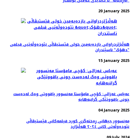
"بەڕلیناله" تا کاندیدی خه‌ڵاتی ئۆسکار
20 January 2025
هه‌ڵبژێردراوانی یازده‌یه‌مین خولی فێستیڤاڵی نێودەوڵەتیی فیلمی
"دهۆک" ناسێندران
15 January 2025
عەباس غەزالی: کۆچی مامۆستا مه‌نسوور یاقووتی وه‌ک له‌ده‌ست
چونی یاقووتێکی گرانبه‌هایه
04 January 2025
مەنسوور جیهانی ڕه‌خنه‌گری کورد فیلمه‌کانی فێستیڤاڵی
نێوده‌وڵه‌تی کانی ٢٠٢٤ هه‌ڵبژارد
09 July 2024