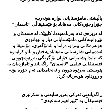
پاڵپشتی مامۆستایانی بوارە هونەرییە
جۆراوجۆرەکانی مەهاباد بۆ فێستیڤاڵی "ئاسمان"
له درێژه‌ی ئه‌م به‌رنامه‌یه‌دا، کلیپێک له قسه‌کان و
تێڕوانینه‌کانی مامۆستایانی دیار و لێهاتووی
هونه‌ره‌کانی بینراو، دراما و شانۆگه‌ری، مۆسیقا و
ئه‌ده‌بیاتی شارستانی مه‌هاباد په‌خش و بڵاو کرایه‌وه‌
که تیایدا پشتیوانی خۆیان بۆ گرنگی به‌ڕێوه‌چوونی
فێستیڤاڵی فیلمی "ئاسمان" راگه‌یاند و ئاماژه‌یان بە
پێویستی به‌ڕێوه‌چوون و ئەنجامدانی ئەم جۆرە بۆنە
و رووداوه‌ هونەریانە کرد.
ڕاگه‌یاندنی ئه‌رکی به‌رپرسایه‌تی و سکرتێری
فێستیڤاڵ به‌ "ئیبراهیم سەعیدی"