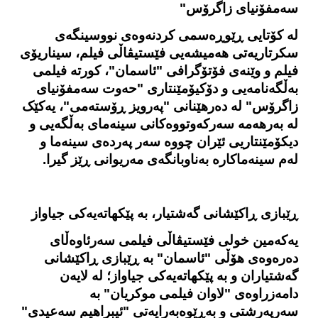
سەمفۆنیای زاگرۆس"
لە کۆتایی ڕێوڕەسمی کردنەوەی نووسینگه‌ی
سکرتاریەتی هەمیشەیی فێستیڤاڵی فیلم، سیناریۆی
فیلم و وێنه‌ی فۆتۆگرافی "ئاسمان"، کورتە فیلمی
به‌ڵگه‌نامه‌یی و دۆکیۆمێنتاری "حەوت سەمفۆنیای
زاگرۆس" لە دەرهێنانی "پەرویز ڕۆستەمی"، یەکێک
لە بەرهەمە سەرکەوتووەکانی سینەمای به‌ڵگه‌یی و
دیکۆمێنتاریی ئێران چووه‌ سه‌ر په‌رده‌ی سینه‌ما و
لەم سینەماکاره‌ بەناوبانگه‌ی مەریوانی ڕێز گیرا.
ڕێبازی ڕاکێشانی گەشتیار، بە پێکهاتەیەکی جیاواز
یەکەمین خولی فێستیڤاڵی فیلمی سه‌رئاوه‌ڵای
دەرەوەی هۆڵی "ئاسمان" بە ڕێبازی ڕاکێشانی
گەشتیاران و بە پێکهاتەیەکی جیاواز؛ لە لایەن
دامه‌زراوه‌ی "لاوان فیلمی موکریان" بە
سەرپەرشتی و به‌ڕێوه‌به‌رایه‌تی "ئیبراهیم سەعیدی"