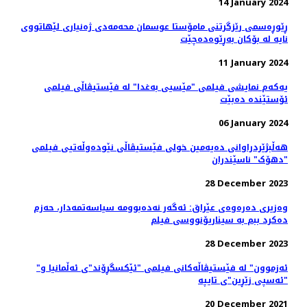
14 January 2024
ڕێوڕه‌سمی رێزگرتنی مامۆستا عوسمان محەمەدی ژه‌نیاری لێهاتووی
نایه‌ لە بۆکان بەڕێوەدەچێت
11 January 2024
یەکەم نمایشی فیلمی "مێسیی بەغدا" لە فێستیڤاڵی فیلمی
ئۆستێندە دەبێت
06 January 2024
هه‌ڵبژێردراوانی دەیەمین خولی فێستیڤاڵی نێودەوڵەتیی فیلمی
"دهۆک" ناسێندران
28 December 2023
وەزیری دەرەوەی عێراق: ئه‌گه‌ر نه‌ده‌بوومه‌ سیاسەتمەدار، حەزم
دەکرد ببم بە سیناریۆنووسی فیلم
28 December 2023
"ئەزموون" لە فێستیڤاڵەکانی فیلمی "ئێکسگڕۆند"ی ئەڵمانیا و
"ئەسپی زێڕین"ی تایپە
20 December 2021