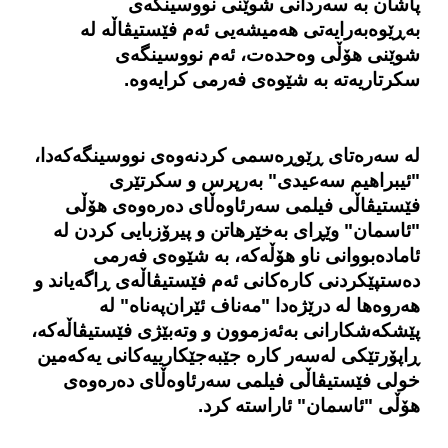
پاشان به‌ سەردانی شوێنی نووسینگەی
به‌ڕێوه‌به‌رایه‌تی هەمیشەیی ئه‌م فێستیڤاڵە لە
شوێنی هۆڵی وەحدەت، ئەم نووسینگه‌ی
سکرتاریەته‌ بە شێوه‌ی فەرمی کرایەوە.
لە سەرەتای ڕێوڕه‌سمی کردنەوەی نووسینگه‌که‌دا،
"ئیبراهیم سەعیدی" به‌رپرس و سکرتێری
فێستیڤاڵی فیلمی سه‌رئاوه‌ڵای دەرەوەی هۆڵی
"ئاسمان" وێڕای بەخێرهاتن و پیرۆزبایی کردن لە
ئامادەبووانی ناو هۆڵه‌که‌، بە شێوه‌ی فەرمی
دەستپێکردنی کاره‌کانی ئه‌م فێستیڤاڵەی ڕاگەیاند و
هه‌روه‌ها له‌ درێژه‌دا "مه‌ناف ئێران‌په‌ناه"
له‌
پێشکه‌شکارانی به‌ئه‌زموون و وته‌بێژی فێستیڤاڵه‌که‌،
ڕاپۆرتێکی لەسەر کارە جێبەجێکارییەکانی یەکەمین
خولی فێستیڤاڵی فیلمی سه‌رئاوه‌ڵای دەرەوەی
هۆڵی "ئاسمان" ئاراسته‌ کرد.