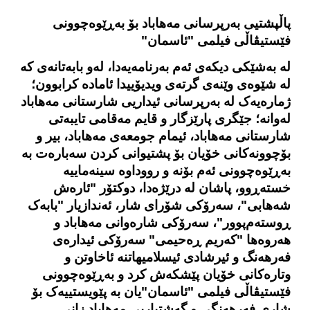
پاڵپشتیی به‌رپرسانی مەهاباد بۆ بەڕێوەچوونی
فێستیڤاڵی فیلمی "ئاسمان"
لە بەشێکی دیکه‌ی ئەم بەرنامەیەدا، لەو بابەتانەی کە
لە شێوەی وێنه‌ی گرته‌ی ویدیۆییدا ئامادە کرابوون؛
ژمارەیەک لە بەرپرسانی ئیداریی شارستانی مەهاباد
لەوانە؛ جێگری پارێزگار و قایم مه‌قامی تایبەتی
شارستانی مەهاباد، ئیمام جومعەی مەهاباد، بیر و
بۆچوونه‌کانی خۆیان بۆ پشتیوانی کردن سەبارەت بە
بەڕێوەچوونی ئەم بۆنە و رووداوه‌ سینەماییە
خستەڕوو، پاشان له‌ درێژه‌دا، دوکتۆر "ئاره‌ش
شەهابی"، سه‌رۆکی شۆرای شار، ئەندازیار "بابەک
ڕوستەم
پوور"، سەرۆکی شارەوانی مەهاباد و
هەروەها "کەریم ڕەحیمی" سه‌رۆکی ئیداره‌ی
فەرهەنگ و ئیرشادی ئیسلامیهاتنه‌ ئاخاوتن و
وتاره‌کانی خۆیان پێشکەش کرد و بەڕێوەچوونی
فێستیڤاڵی فیلمی "ئاسمان"یان بە پێویستییەک بۆ
شاری فەرهەنگی و گەشتیاریی مەهاباد زانی.