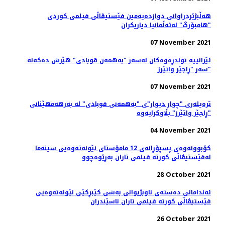
هه‌ڵبژێردراوانی دوازدەیەمین فێستیڤاڵی فیلمی کوردی
"هامبۆرگ" لەئەڵمانیا دیاریکران
07 November 2021
ئێرانییە توندڕەوەکان لەسەر "بەهمەن قوبادی" هێرش دەکەنە
سەر "ڕاجێر واتێرز"
07 November 2021
ترەیلەری "چوار دیوار"ی "بەهمەنی قوبادی" لە بەرهەمهێنانی
"ڕاجێر واتێرز" بڵاوکرایەوە
04 November 2021
کۆبوونه‌وه‌ی پسپۆڕانه‌ی 12 مامۆستای نێونه‌ته‌وه‌یی سینه‌ما
له‌فێستیڤاڵی کورته‌ فیلمی تاران به‌ڕێوه‌چوو
28 October 2021
ئه‌ندامانی ده‌سته‌ی ناوبژیوانی به‌شی کێبڕکێی نێونه‌ته‌وه‌یی
فێستیڤاڵی کورته‌ فیلمی تاران ناسێندران
26 October 2021