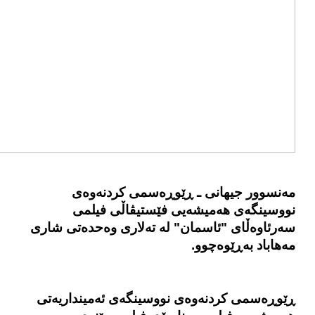
مه‌نسوور جیهانی ـ
ڕێوڕەسمی کردنەوەی
نووسینگه‌ی هەمیشەیی فێستیڤاڵی فیلمی
سه‌رئاوه‌ڵای "ئاسمان" لە ته‌لاری وەحدەتی شاری
مەهاباد بەڕێوەچوو.
ڕێوڕەسمی کردنەوەی نووسینگه‌ی ئەمینداریەتی