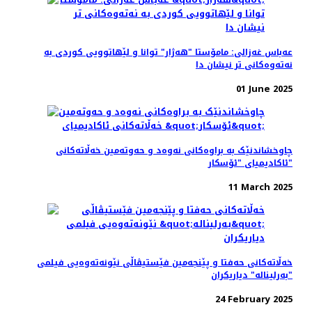
عەباس غەزالی: مامۆستا "هەژار" توانا و لێهاتوویی کوردی به
نەتەوەکانی تر نیشان دا
01 June 2025
چاوخشاندنێک به براوه‌کانی نه‌وه‌د و حه‌و‌ته‌مین خه‌ڵاته‌کانی
ئاکادیمیای "ئۆسکار"
11 March 2025
خه‌ڵاته‌کانی حه‌فتا و پێنجه‌مین فێستیڤاڵی نێونه‌ته‌وه‌یی فیلمی
"بەرلیناله" دیاریکران
24 February 2025