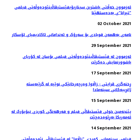
ئەزموون خەڵاتی باشترین سیناریۆیفێستیڤاڵینێوده‌وڵه‌تی فیلمی
"تیرانا"ی به‌ده‌ستهێنا
02 October 2021
نامه‌ی به‌همه‌ن قوبادی بۆ سه‌رۆک و ئه‌ندامانی ئاکادیمیای ئۆسکار
29 September 2021
ئەزموون لە فێستیڤاڵینێوده‌وڵه‌تی فیلمی بۆسان له کۆریای
باشوورنمایش ده‌کرێت
17 September 2021
ڕخنەگری ڤرایتی - زاڵاوا وەرچەرخانێکی نوێیە لە گرێبەستە
ژانڕییەکانی سینەمادا
15 September 2021
پێنجەمین خولی فێستیڤاڵی فیلم و فەرهەنگی کوردی نیۆیۆرک لە
ئەمەریکا بەڕێوەدەچێت
14 September 2021
فیلمی سینەمایی کوردی "زاڵاوا" لە فێستیڤاڵی نێودەوڵەتی