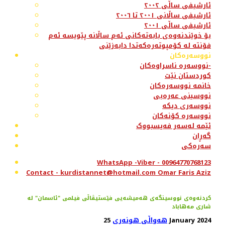
ئارشیفی ساڵی ٢٠٠٢
ئارشیفی ساڵانی ٢٠٠١ تا ٢٠٠٦
ئارشیفی ساڵی ٢٠٠١
بۆ خوێندنەوەی بابەتەکانی ئەم ساڵانە پێویسە ئەم
فۆنتە لە کۆمپوتەرەکەتدا دابەزێنی
نووسەرەکان
نووسەرە ناسراوەکان-
کوردستان نێت
خانمە نووسەرەکان
نووسینی عەرەبی
نووسەری دیکە
نووسەرە کۆنەکان
ئێمە لەسەر فەیسبووک
گەڕان
سەرەکی
WhatsApp -Viber - 00964770768123
Contact - kurdistannet@hotmail.com Omar Faris Aziz
کردنەوەی نووسینگه‌ی هەمیشەیی فێستیڤاڵی فیلمی "ئاسمان" لە
شاری مەهاباد
25 January 2024
هەواڵی هونەری