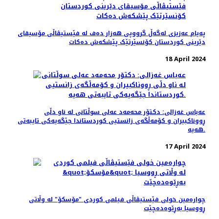
پەیام عەزیزی لەگەڵ گرووپی هەزار دەف لە فێستیڤاڵی مۆسیقای
دێرینی کوردستان کۆنسێرتێک پێشکەش دەکات
18 April 2024
عه‌باس غه‌زالی: دکتۆر محەمەد عەلی سوڵتانی لە ناو دڵی
ڕووناکبیران و کۆمەڵگەی زانستیی کوردستاندا جێگەیەکی تایبەتی
هەیە.
17 April 2024
چواره‌مین خولی فێستیڤاڵی فیلمی کوردی "مۆسکۆ" لە وڵاتی
ڕووسیا بەڕێوەده‌چێت