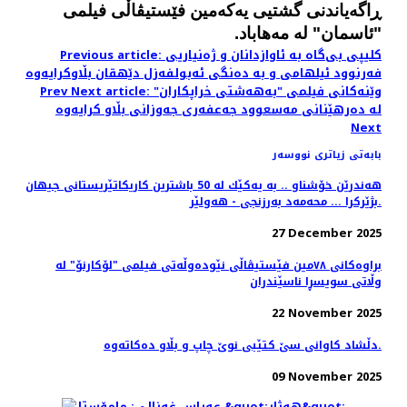
ڕاگه‌یاندنی گشتیی یەکەمین فێستیڤاڵی فیلمی
"ئاسمان" لە مەهاباد
.
Previous article: کلیپی بی‌گاە بە ئاوازدانان و ژه‌نیاریی
فه‌رنوود ئیلهامی و به‌ دەنگی ئەبولفەزل دێهقان بڵاوکرایەوە
Next article: وێنەکانی فیلمی "به‌هه‌شتی خراپکاران"
Prev
لە دەرهێنانی مەسعوود جەعفەری جه‌وزانی بڵاو کرایەوە
Next
بابەتی زیاتری نووسەر
هه‌ندرێن خۆشناو .. به‌ یه‌كێك له‌ 50 باشترین كاریكاتێریستانی جیهان
بژێركرا ... محه‌مه‌د به‌رزنجی - هه‌ولێر.
27 December 2025
براوه‌کانی ٧٨مین فێستیڤاڵی نێوده‌وڵه‌تی فیلمی "لۆکارنۆ" له
وڵاتی سویسڕا ناسێندران
22 November 2025
دڵشاد کاوانى سێ کتێبى نوێ چاپ و بڵاو دەکاتەوە.
09 November 2025