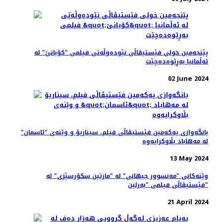
پێنجەمین خولی فێستیڤاڵی نێودەوڵەتی فیلمی "کۆبانێ" لە
ئەڵمانیا بەڕێوەده‌چێت
02 June 2024
بانگەوازی یەکەمین فێستیڤاڵی فیلم، سیناریۆ و وێنه‌ی "ئاسمان"
لە مەهاباد بڵاوکرایەوە
13 May 2024
وێنەکانی "مەنسوور جیهانی" له‌ "مارتین سکۆرسێزی" لە
فێستیڤاڵی فیلمی "بەرلین"
21 April 2024