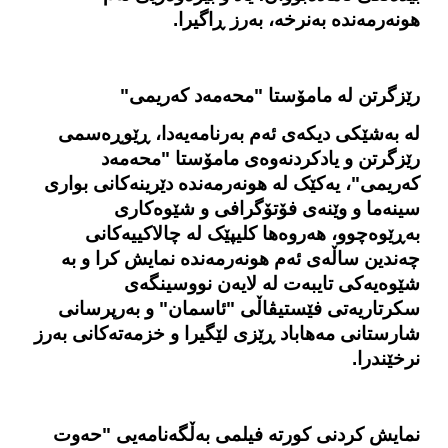
هونەرمەندە بەنرخە، به‌رز ڕاگیرا
.
رێزگرتن له‌ مامۆستا "محەمەد کەریمی"
لە بەشێکی دیکه‌ی ئەم بەرنامەیەدا، ڕێوڕه‌سمی
رێزگرتن و یادکردنەوەی مامۆستا "محەمەد
کەریمی"، یەکێک لە هونەرمەندە دێرینەکانی بواری
سینەما و وێنه‌ی فۆتۆگرافی و شێوه‌کاری
بەڕێوەچوو، هەروەها کلیپێک لە چالاکییەکانی
چەندین ساڵەی ئەم هونەرمەندە نمایش کرا و به‌
شێوه‌یه‌کی تایبه‌ت لە لایەن نووسینگه‌ی
سکرتاریەتی فێستیڤاڵی "ئاسمان" و بەرپرسانی
شارستانی مەهاباد ڕێزی لێگیرا و خزمه‌ته‌کانی بەرز
نرخێندرا.
نمایش کردنی کورتە فیلمی به‌ڵگه‌نامه‌یی "حه‌وت