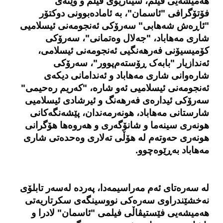
هەمیشەیی فیلم، سیناریۆی فیلم و وێنه‌ی
فۆتۆگرافی "ئاسمان"، بە ئامادەبوونی دوکتۆر
"ئاڕەش شەهابی" سه‌رۆکی ئەنجومەنی ئیسلامیی
شاری مەهاباد، "جەلال وەتمانی"، سەرۆکی
کۆمیسیۆنی فەرهەنگیی ئەنجومەنی ئیسلامی،
ئەندازیار "بابەک ڕۆستەم‌پوور"، سەرۆکی
شارەوانی شاری مەهاباد و ئەندامانی دیکەی
ئەنجومەنی ئیسلامیی ئەو شارە، "که‌ریم ره‌حیمی"
سه‌رۆکی ئیداره‌ی فه‌رهه‌نگ و ئیرشادی ئیسلامیی
شارستانی مه‌هاباد، هونه‌رمه‌ندان، پێشه‌نگه‌کانی
هونه‌ری سینه‌ما و شانۆگه‌ری و هەروەها هۆگرانی
هونه‌ری حه‌وته‌م لە هۆڵی ته‌لاری وەحدەتی شاری
مەهاباد بەڕێوەچوو.
لە سەرەتای ئەم مەراسیمەدا، پەردە لەسەر تابلۆی
نه‌خشێندراوی سەرەکی نووسینگەی سکرتاریەتی
هەمیشەیی فێستیڤاڵی فیلمی "ئاسمان" لادرا و