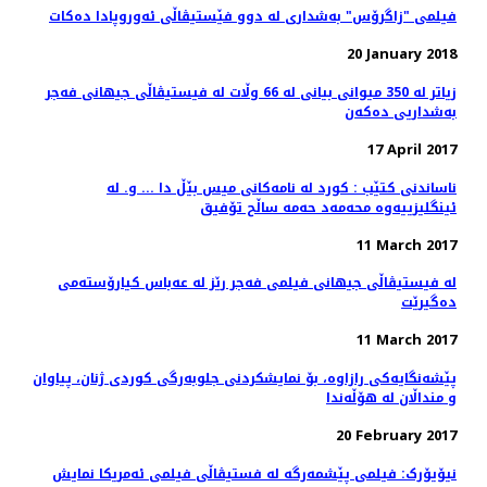
فیلمی "زاگرۆس" بەشداری لە دوو فێستیڤاڵی ئەوروپادا دەکات
20 January 2018
زیاتر لە 350 میوانی بیانی لە 66 وڵات لە فیستیڤاڵی جیهانی فەجر
بەشداریی دەکەن
17 April 2017
ناساندنی کتێب : کورد لە نامەکانی میس بێڵ دا ... و. لە
ئینگلیزییەوە محەمەد حەمە ساڵح تۆفیق
11 March 2017
لە فیستیڤاڵی جیهانی فیلمی فەجر رێز لە عەباس کیارۆستەمی
دەگیرێت
11 March 2017
پێشەنگایەکی رازاوە، بۆ نمایشکردنی جلوبەرگی کوردی ژنان، پیاوان
و منداڵان لە هۆڵەندا
20 February 2017
نیۆیۆرک: فیلمی پێشمەرگە لە فستیڤاڵی فیلمی ئەمریکا نمایش