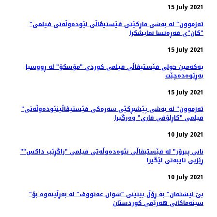
15 July 2021
"ئەزموون" لە به‌شی ماڕکێتی فێستیڤاڵی نێوده‌وڵه‌تی فیلمی
"کان"ی فه‌ڕه‌نسا نمایشکرا
15 July 2021
یەکەمین خولی فێستیڤاڵی فیلمی کوردی "مۆسکۆ" لە ڕووسیا
بەڕێوەدەچێت
15 July 2021
"ئەزموون" لە به‌شی پێشبڕکێی سه‌ره‌کی فێستیڤاڵینێوده‌وڵه‌تی
فیلمی "کاڕلۆڤی ڤاری" وه‌رگیرا
10 July 2021
"نانی پیرۆز" لە فێستیڤاڵی نێوەدەوڵەتی فیلمی "زاگڕێب داکس"
ڕێزیی تایبەتی لێگیرا
10 July 2021
"بێ نیشتمان" بە ڕۆڵ بینینی "شوان عەتووف" لە بەڕڵینەوە بۆ
سینەماکانی هەرێمی کوردستان