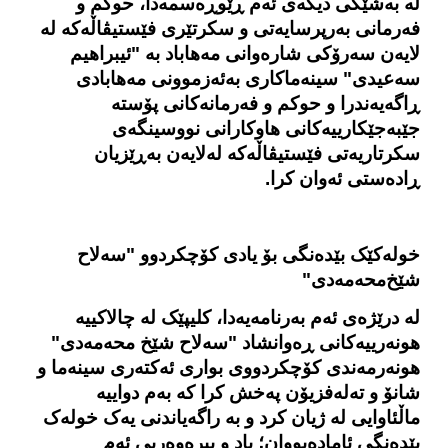
لە بەشێکی دیکەی ئەم ڕێوڕەسمەدا، حوکم و
فەرمانی به‌رپرسایه‌تی و سکرتێری فێستیڤاڵەکە له‌
لایه‌ن سەرۆکی شارەوانی مەهاباد بە "ئیبراهیم
سەعیدی" سینەماکاری بەئەزموونی مەهابادی
ڕاگەیه‌ندرا و حوکم و فەرمانەکانی پۆستە
جێبەجێکارییەکانی هاوکارانی نووسینگه‌ی
سکرتاریەتی فێستیڤاڵەکە لەلایەن به‌ڕێزیان
ڕادەستی ئەوان کرا.
خولەکێک بێدەنگی بۆ یادی کۆچکردوو "سه‌لاح
شێخ‌محەمەدی
"
لە درێژەی ئه‌م بەرنامەیەدا، کلیپێک لە چالاکییە
هونەرییەکانی ڕه‌وانشاد "سەلاح شێخ محەمەدی"
هونه‌رمه‌ندی کۆچکردووی بواری ئەکتەری سینەما و
شانۆ و تەلەفزیۆن پەخش کرا که‌ بەم دواییە
ماڵئاوایی لە ژیان کرد و به‌ راگه‌یاندنی یه‌ک خوله‌ک
بێده‌نگی ئاماده‌بووان؛ یاد و بیره‌وه‌ریی ئەم