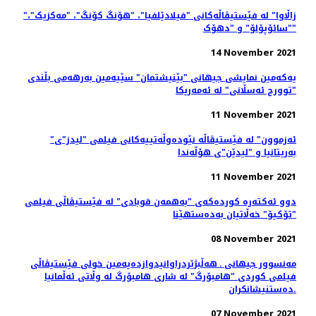
"زاڵاوا" لە فێستیڤاڵەکانی "فیلادێلفیا"، "هۆنگ کۆنگ"، "مەکزیک"،
"سائۆپۆلۆ" و "دهۆک"
14 November 2021
یەکەمین نمایشی جیهانی "بێنیشتمان" سێیەمین بەرهەمی بڵندی
"توورج ئەسڵانی" لە ئەمەریکا
11 November 2021
"ئەزموون" لە فێستیڤاڵە نێودەوڵەتییەکانی فیلمی "لیدز"ی
بەریتانیا و "لیدێن"ی هۆڵەندا
11 November 2021
دوو ئەکتەرە کوردەکەی "بەهمەن قوبادی" لە فێستیڤاڵی فیلمی
"تۆکیۆ" خەڵاتیان بەدەستهێنا
08 November 2021
مەنسوور جیهانی ـ هه‌ڵبژێردراوانیدوازدەیەمین خولی فێستیڤاڵی
فیلمی کوردی "هامبۆرگ" لە شاری هامبۆرگ لە وڵاتی ئەڵمانیا
ده‌ستنیشانکران.
07 November 2021