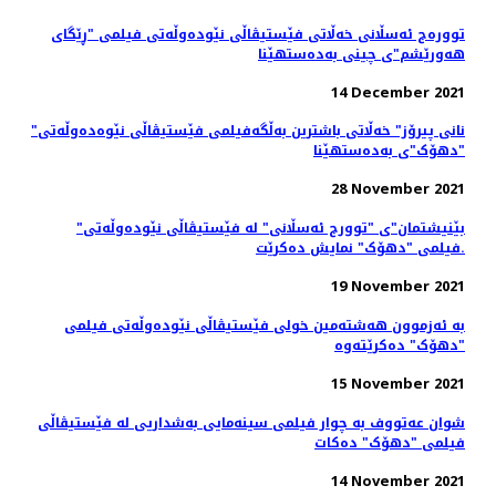
توورەج ئەسڵانی خەڵاتی فێستیڤاڵی نێودەوڵەتی فیلمی "ڕێگای
هەورێشم"ی چینی بەدەستهێنا
14 December 2021
"نانی پیرۆز" خەڵاتی باشترین بەڵگەفیلمی فێستیڤاڵی نێوەدەوڵەتی
"دهۆک"ی بەدەستهێنا
28 November 2021
"بێنیشتمان"ی "توورج ئەسڵانی" لە فێستیڤاڵی نێودەوڵەتی
فیلمی "دهۆک" نمایش ده‌کرێت.
19 November 2021
بە ئەزموون هەشتەمین خولی فێستیڤاڵی نێودەوڵەتی فیلمی
"دهۆک" دەکرێتەوە
15 November 2021
شوان عەتووف به چوار فیلمی سینەمایی بەشداریی لە فێستیڤاڵی
فیلمی "دهۆک" دەكات
14 November 2021