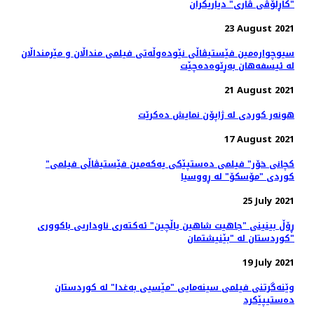
"کاڕلۆڤی ڤاری" دیاریکران
23 August 2021
سیوچوارەمین فێستیڤاڵی نێودەوڵەتی فیلمی منداڵان و مێرمنداڵان
لە ئیسفەهان بەڕێوەدەچێت
21 August 2021
هونەر کوردی لە ژاپۆن نمایش دەکرێت
17 August 2021
"کچانی خۆر" فیلمی ده‌ستپێکی یه‌که‌‌مین فێستیڤاڵی فیلمی
کوردی "مۆسکۆ" لە ڕووسیا
25 July 2021
ڕۆڵ بینینی "جاهیت شاهین یاڵچین" ئەکتەری ناوداریی باکووری
کوردستان لە "بێنیشتمان"
19 July 2021
وێنەگرتنی فیلمی سینەمایی "مێسیی بەغدا" لە کوردستان
دەستیپێکرد