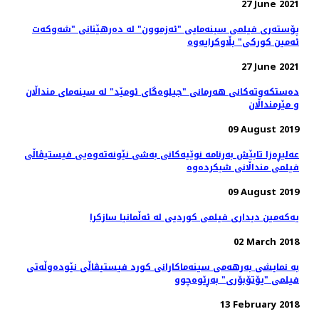
27 June 2021
پۆسته‌ری فیلمی سینەمایی "ئەزموون" لە دەرهێنانی "شەوکەت
ئەمین کورکی" بڵاوکرایەوە
27 June 2021
ده‌ستکه‌وته‌کانی هه‌رمانی "جیلوه‌گای ئومێد" له‌ سینه‌مای منداڵان
و مێرمنداڵان
09 August 2019
عه‌لیڕه‌زا تابێش به‌رنامه‌ نوێیه‌کانی به‌شی نێونه‌ته‌وه‌یی فیستیڤاڵی
09 August 2019
یەکەمین دیداری فیلمی کوردیی لە ئەڵمانیا سازکرا
02 March 2018
بە نمایشی بەرهەمی سینەماکارانی کورد فیستیڤاڵی نێودەوڵەتی
فیلمی "یۆتۆبۆری" بەڕێوەچوو
13 February 2018