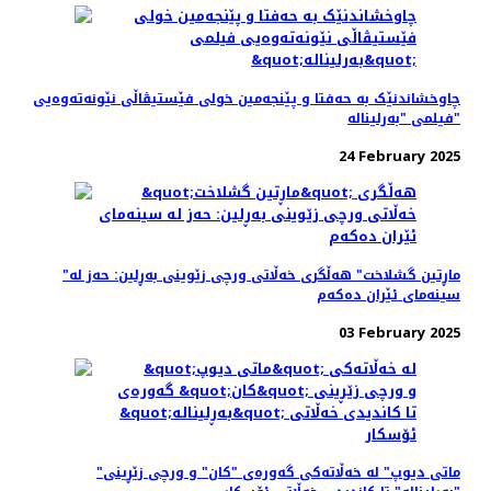
چاوخشاندنێک به حه‌فتا و پێنجه‌مین خولی فێستیڤاڵی نێونه‌ته‌وه‌یی
فیلمی "بەرلیناله"
24 February 2025
"ماڕتین گشلاخت" هە‌ڵگری خه‌ڵاتی ورچی زێوینی بەڕلین: حه‌ز له
سینه‌مای ئێران ده‌که‌م
03 February 2025
"ماتی دیوپ" لە خه‌ڵاته‌کی گه‌وره‌ی "کان" و ورچی زێڕینی