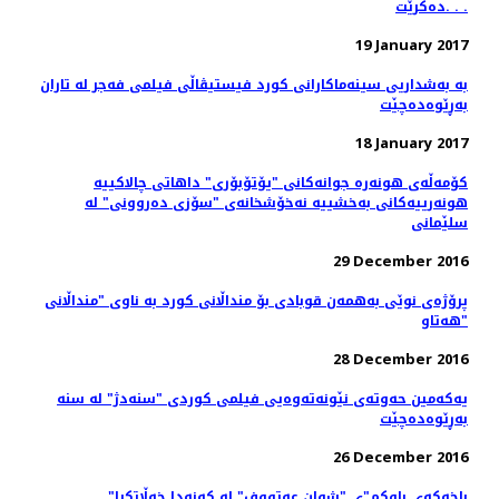
دەکرێت. . .
19 January 2017
بە بەشداریی سینەماکارانی کورد فیستیڤاڵی فیلمی فەجر لە تاران
بەڕێوەدەچێت
18 January 2017
کۆمه‌ڵه‌ی هونه‌ره ‌جوانه‌کانی "یۆتۆبۆری" داهاتی چالاکییه‌
هونه‌رییه‌کانی به‌خشییه‌ نه‌خۆشخانه‌ی "سۆزی ده‌روونی" له
سلێمانی
29 December 2016
پرۆژەی نوێی بەھمەن قوبادی بۆ منداڵانی کورد بە ناوی "منداڵانی
ھەتاو"
28 December 2016
یەکەمین حەوتەی نێونەتەوەیی فیلمی کوردی "سنەدژ" لە سنە
بەڕێوەدەچێت
26 December 2016
"باخەکەی باوکم"ی "شوان عەتووف" لە کەنەدا خەڵاتکرا