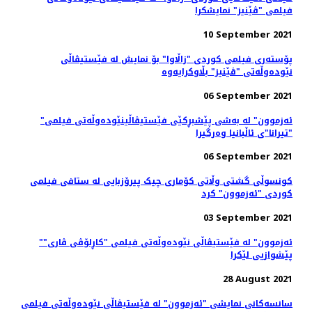
فیلمی "ڤێنیز" نمایشکرا
10 September 2021
پۆستەری فیلمی کوردی "زاڵاوا" بۆ نمایش لە فێستیڤاڵی
نێودەوڵەتی "ڤێنیز" بڵاوکرایەوە
06 September 2021
"ئەزموون" لە به‌شی پێشبڕکێی فێستیڤاڵینێوده‌وڵه‌تی فیلمی
"تیرانا"ی ئاڵبانیا وه‌رگیرا
06 September 2021
کونسوڵی گشتی وڵاتی کۆماری چیک پیرۆزبایی لە ستافی فیلمی
کوردی "ئەزموون" کرد
03 September 2021
"ئەزموون" لە فێستیڤاڵی نێوده‌وڵه‌تی فیلمی "کاڕلۆڤی ڤاری"
پێشوازیی لێکرا
28 August 2021
سانسه‌کانی نمایشی "ئەزموون" لە فێستیڤاڵی نێوده‌وڵه‌تی فیلمی