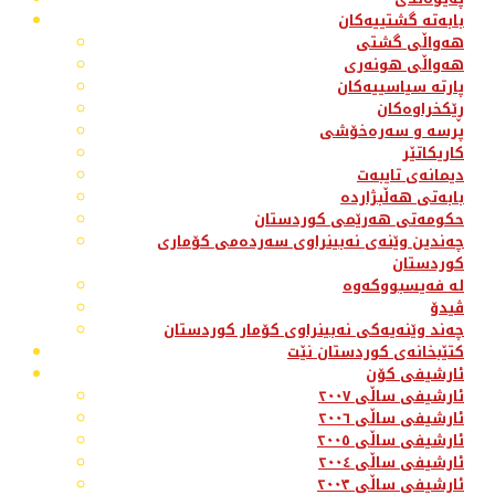
بابەتە گشتییەکان
هەواڵی گشتی
هەواڵی هونەری
پارتە سیاسییەکان
ڕێکخراوەکان
پرسە و سەرەخۆشی
کاریکاتێر
دیمانەی تایبەت
بابەتی هەڵبژاردە
حکومەتی هەرێمی کوردستان
چەندین وێنەی نەبینراوی سەردەمی کۆماری
کوردستان
لە فەیسبووکەوە
ڤیدۆ
چەند وێنەیەکی نەبینراوی کۆمار کوردستان
کتێبخانەی کوردستان نێت
ئارشیفی کۆن
ئارشیفی ساڵی ٢٠٠٧
ئارشیفی ساڵی ٢٠٠٦
ئارشیفی ساڵی ٢٠٠٥
ئارشیفی ساڵی ٢٠٠٤
ئارشیفی ساڵی ٢٠٠٣