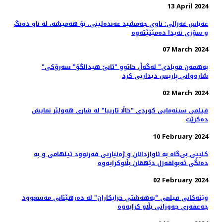
13 April 2024
عەباس غەزالی: ناوی جەمشید عەندەلیبی، بۆ هەمیشە، لە ناو دەنگ
و سۆزی نەیدا دەمێنێتەوە
07 March 2024
"به‌همه‌ن قوبادی" له‌گه‌ڵ خاتوو "ئانێ هیدالگۆ" سه‌رۆکی
شاره‌وانی پاریس دیداریی کرد
02 March 2024
فیلمی سینه‌مایی کوردی "خاڵا تارییا" لە شاری هه‌ولێر نمایش
ده‌کرێت
10 February 2024
کلیپی بی‌گاە بە ئاوازدانان و ژه‌نیاریی فه‌رنوود ئیلهامی و به‌
دەنگی ئەبولفەزل دێهقان بڵاوکرایەوە
02 February 2024
وێنەکانی فیلمی "به‌هه‌شتی خراپکاران" لە دەرهێنانی مەسعوود
جەعفەری جه‌وزانی بڵاو کرایەوە