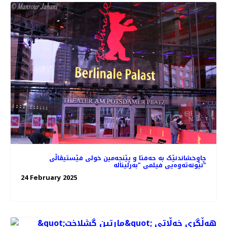
چاوخشاندنێک به حه‌فتا و پێنجه‌مین خولی فێستیڤاڵی
نێونه‌ته‌وه‌یی فیلمی "بەرلیناله"
24 February 2025