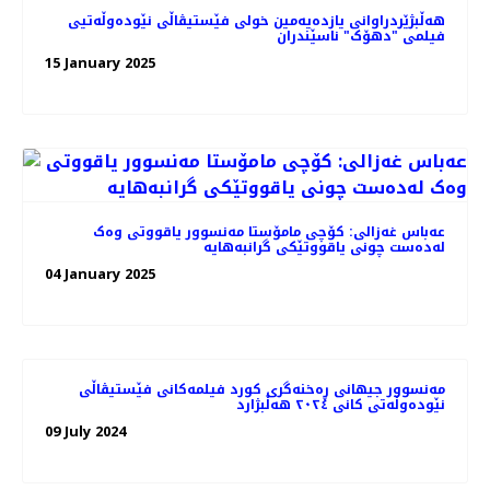
هه‌ڵبژێردراوانی یازده‌یه‌مین خولی فێستیڤاڵی نێودەوڵەتیی
فیلمی "دهۆک" ناسێندران
15 January 2025
عەباس غەزالی: کۆچی مامۆستا مه‌نسوور یاقووتی وه‌ک
له‌ده‌ست چونی یاقووتێکی گرانبه‌هایه
04 January 2025
مەنسوور جیهانی ڕه‌خنه‌گری کورد فیلمه‌کانی فێستیڤاڵی
نێوده‌وڵه‌تی کانی ٢٠٢٤ هه‌ڵبژارد
09 July 2024