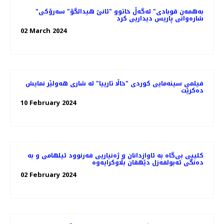
"به‌همه‌ن قوبادی" له‌گه‌ڵ خاتوو "ئانێ هیدالگۆ" سه‌رۆکی
شاره‌وانی پاریس دیداریی کرد
02 March 2024
فیلمی سینه‌مایی کوردی "خاڵا تارییا" لە شاری هه‌ولێر نمایش
ده‌کرێت
10 February 2024
کلیپی بی‌گاە بە ئاوازدانان و ژه‌نیاریی فه‌رنوود ئیلهامی و به‌
دەنگی ئەبولفەزل دێهقان بڵاوکرایەوە
02 February 2024