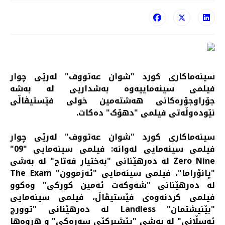
سینەماكاری كورد "شوان عەتووف" لەرێی چوار
فیلمی سینەماییەوە بەشداریی له به‌شه‌
جۆراوجۆره‌کانی ‌هەشتەمین خولی فێستیڤاڵی
نێودەوڵەتی فیلمی "دهۆک" دەكات.
سینەماكاری كورد "شوان عەتووف" لەرێی چوار
فیلمی سینەمایی له‌وانه: فیلمی سینەمایی "09"
Zero Nine لە دەرهێنانی "بەختیار فەتاح" لە بەشی
"پانۆراما"، فیلمی سینەمایی "ئەزموون" The Exam
لە دەرهێنانی "شەوکەت ئەمین کورکی" وەكوو
فیلمی كردنەوەی فێستیڤاڵ، فیلمی سینەمایی
"بێنیشتمان" Landless لە دەرهێنانی "توورج
ئەسڵانی" لە بەشی "پێشبركێی‌ سەرەكی" و ه‌روه‌ها