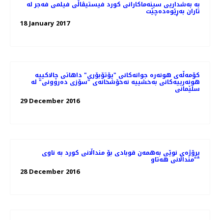
بە بەشداریی سینەماکارانی کورد فیستیڤاڵی فیلمی فەجر لە
تاران بەڕێوەدەچێت
18 January 2017
کۆمه‌ڵه‌ی هونه‌ره ‌جوانه‌کانی "یۆتۆبۆری" داهاتی چالاکییه‌
هونه‌رییه‌کانی به‌خشییه‌ نه‌خۆشخانه‌ی "سۆزی ده‌روونی" له
سلێمانی
29 December 2016
پرۆژەی نوێی بەھمەن قوبادی بۆ منداڵانی کورد بە ناوی
"منداڵانی ھەتاو"
28 December 2016