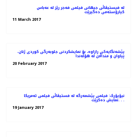
لە فیستیڤاڵی جیهانی فیلمی فەجر رێز لە عەباس
کیارۆستەمی دەگیرێت
11 March 2017
پێشەنگایەکی رازاوە، بۆ نمایشکردنی جلوبەرگی کوردی ژنان،
پیاوان و منداڵان لە هۆڵەندا
20 February 2017
نیۆیۆرک: فیلمی پێشمەرگە لە فستیڤاڵی فیلمی ئەمریکا
نمایش دەکرێت. . .
19 January 2017