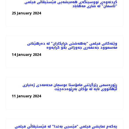
کردنەوەی نووسینگه‌ی هەمیشەیی فێستیڤاڵی فیلمی
"ئاسمان" لە شاری مەهاباد
25 January 2024
وێنەکانی فیلمی "به‌هه‌شتی خراپکاران" لە دەرهێنانی
مەسعوود جەعفەری جه‌وزانی بڵاو کرایەوە
14 January 2024
ڕێوڕه‌سمی رێزگرتنی مامۆستا عوسمان محەمەدی ژه‌نیاری
لێهاتووی نایه‌ لە بۆکان بەڕێوەدەچێت
11 January 2024
یەکەم نمایشی فیلمی "مێسیی بەغدا" لە فێستیڤاڵی فیلمی