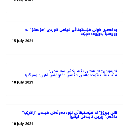
یەکەمین خولی فێستیڤاڵی فیلمی کوردی "مۆسکۆ" لە
ڕووسیا بەڕێوەدەچێت
15 July 2021
"ئەزموون" لە به‌شی پێشبڕکێی سه‌ره‌کی
فێستیڤاڵینێوده‌وڵه‌تی فیلمی "کاڕلۆڤی ڤاری" وه‌رگیرا
10 July 2021
"نانی پیرۆز" لە فێستیڤاڵی نێوەدەوڵەتی فیلمی "زاگڕێب
داکس" ڕێزیی تایبەتی لێگیرا
10 July 2021