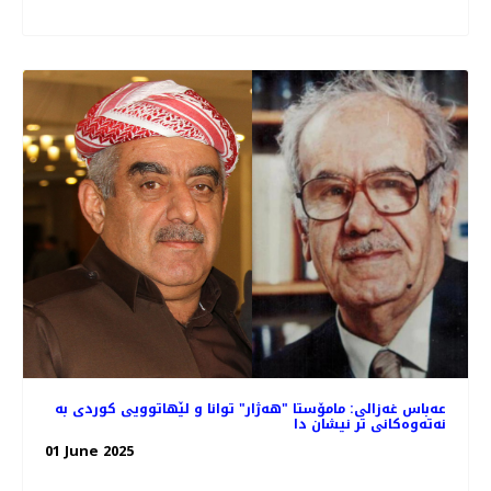
عەباس غەزالی: مامۆستا "هەژار" توانا و لێهاتوویی کوردی به
نەتەوەکانی تر نیشان دا
01 June 2025