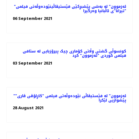
"ئەزموون" لە به‌شی پێشبڕکێی فێستیڤاڵینێوده‌وڵه‌تی فیلمی
"تیرانا"ی ئاڵبانیا وه‌رگیرا
06 September 2021
کونسوڵی گشتی وڵاتی کۆماری چیک پیرۆزبایی لە ستافی
فیلمی کوردی "ئەزموون" کرد
03 September 2021
"ئەزموون" لە فێستیڤاڵی نێوده‌وڵه‌تی فیلمی "کاڕلۆڤی ڤاری"
پێشوازیی لێکرا
28 August 2021