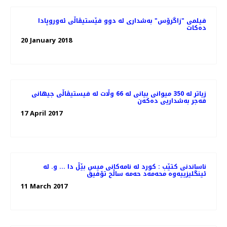
فیلمی "زاگرۆس" بەشداری لە دوو فێستیڤاڵی ئەوروپادا
دەکات
20 January 2018
زیاتر لە 350 میوانی بیانی لە 66 وڵات لە فیستیڤاڵی جیهانی
فەجر بەشداریی دەکەن
17 April 2017
ناساندنی کتێب : کورد لە نامەکانی میس بێڵ دا ... و. لە
ئینگلیزییەوە محەمەد حەمە ساڵح تۆفیق
11 March 2017