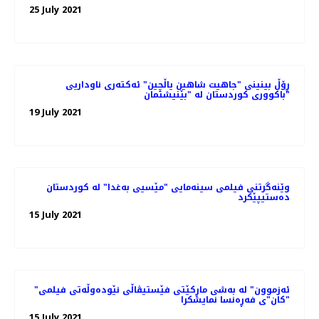
25 July 2021
ڕۆڵ بینینی "جاهیت شاهین یاڵچین" ئەکتەری ناوداریی
باکووری کوردستان لە "بێنیشتمان"
19 July 2021
وێنەگرتنی فیلمی سینەمایی "مێسیی بەغدا" لە کوردستان
دەستیپێکرد
15 July 2021
"ئەزموون" لە به‌شی ماڕکێتی فێستیڤاڵی نێوده‌وڵه‌تی فیلمی
"کان"ی فه‌ڕه‌نسا نمایشکرا
15 July 2021