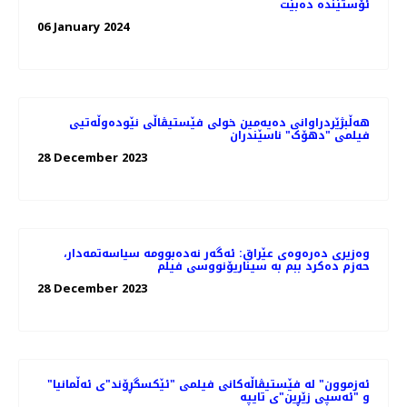
ئۆستێندە دەبێت
06 January 2024
هه‌ڵبژێردراوانی دەیەمین خولی فێستیڤاڵی نێودەوڵەتیی
فیلمی "دهۆک" ناسێندران
28 December 2023
وەزیری دەرەوەی عێراق: ئه‌گه‌ر نه‌ده‌بوومه‌ سیاسەتمەدار،
حەزم دەکرد ببم بە سیناریۆنووسی فیلم
28 December 2023
"ئەزموون" لە فێستیڤاڵەکانی فیلمی "ئێکسگڕۆند"ی ئەڵمانیا
و "ئەسپی زێڕین"ی تایپە