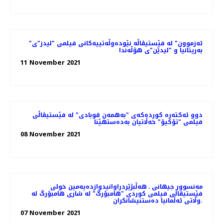
"ئەزموون" لە فێستیڤاڵە نێودەوڵەتییەکانی فیلمی "لیدز"ی
بەریتانیا و "لیدێن"ی هۆڵەندا
11 November 2021
دوو ئەکتەرە کوردەکەی "بەهمەن قوبادی" لە فێستیڤاڵی
فیلمی "تۆکیۆ" خەڵاتیان بەدەستهێنا
08 November 2021
مەنسوور جیهانی ـ هه‌ڵبژێردراوانیدوازدەیەمین خولی
فێستیڤاڵی فیلمی کوردی "هامبۆرگ" لە شاری هامبۆرگ لە
وڵاتی ئەڵمانیا ده‌ستنیشانکران.
07 November 2021