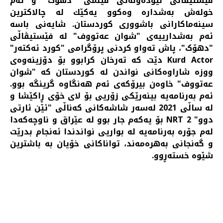
فێستیڤاڵی نێودەوڵەتی فیلمی "دهۆک" و ئەم
خولەش بەشدارە وەكوو یەكێك لە چالاکترین
سینەماكارانی باشووری كوردستان. شایەنی باسە
ئەم بەشدارییەی "شوان عەتووف" لە فێستیڤاڵی
"دهۆک"، پاش تەواو كردنی پرۆگرامی "كورد ئەكتەر"
Kurd Actor دێت كە تەرخان كرابوو بۆ دۆزینەوەی
ووزە شاراوەكانی نواندن لە كوردستان کە "شوان
عەتووف" خاوه‌ن بیرۆكەی ئه‌م هه‌نگاوه گرینگه بوو.
ئه‌م به‌رنامه‌یه بینەرێكی زۆریی بۆ لای خۆی ڕاکێشا و
لە ساڵی 2021 لەسەر شاشەكانی كەناڵی "ئێن ئارتی
دوو" NRT 2 بۆ یەكەم جار بوو لە عێراق و ناوچەكە‌دا
لەم جۆرە بەرنامەیە لە بواریی نواندندا ئەنجام بدرێت
و گه‌نجانی به‌هره‌مه‌ند، تواناکانی خۆیان به باشترین
شێوه‌ خسته‌ڕوو. ‌
فێستیڤاڵی نێودەوڵەتی فیلمی "دهۆک" دەکرێتەوە
PREV
NEXT