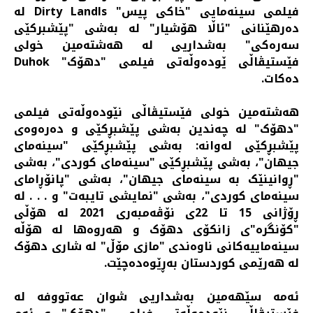
فیلمی سینەمایی "خاكی پیس" Dirty Landls لە
دەرهێنانی "ئاڵا هۆشیار" لە بەشی "پێشبركێی
سەرەكی" بەشداریی له هەشتەمین خولی
فێستیڤاڵی ێودەوڵەتی فیلمی "دهۆک" Duhok
دەكات.
هەشتەمین خولی فێستیڤاڵی نێودەوڵەتی فیلمی
"دهۆک" لە چەندین بەشی پێشبڕکێی و دەرەوەی
پێشبڕکێی لەوانە: بەشی پێشبڕکێی "سینەمای
جیهان"، بەشی پێشبڕکێی "سینەمای کوردی"، بەشی
"ڕوانینێک بە سینەمای جیهان"، بەشی "پانۆڕامای
سینەمای کوردی"، بەشی "نمایشی تایبەت" و . . . لە
ڕۆژانی 15 تا 22ی نۆڤەمبەری 2021 لە هۆڵی
"کۆنگرە"ی زانکۆی دهۆک و هەروەها له هۆڵە
سینەماییەکانی ناوەندی "مازی مۆڵ" لە شاری دهۆک
لە هەرێمی کوردستان بەڕێوەدەچێت.
ئەمە سێهەمین بەشداریی شوان عەتووفە لە