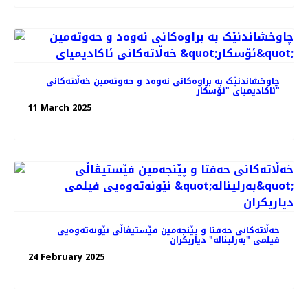
چاوخشاندنێک به براوه‌کانی نه‌وه‌د و حه‌و‌ته‌مین خه‌ڵاته‌کانی
ئاکادیمیای "ئۆسکار"
11 March 2025
خه‌ڵاته‌کانی حه‌فتا و پێنجه‌مین فێستیڤاڵی نێونه‌ته‌وه‌یی
فیلمی "بەرلیناله" دیاریکران
24 February 2025