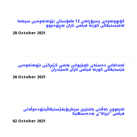
کۆبوونه‌وه‌ی پسپۆڕانه‌ی 12 مامۆستای نێونه‌ته‌وه‌یی سینه‌ما
له‌فێستیڤاڵی کورته‌ فیلمی تاران به‌ڕێوه‌چوو
28 October 2021
ئه‌ندامانی ده‌سته‌ی ناوبژیوانی به‌شی کێبڕکێی نێونه‌ته‌وه‌یی
فێستیڤاڵی کورته‌ فیلمی تاران ناسێندران
26 October 2021
ئەزموون خەڵاتی باشترین سیناریۆیفێستیڤاڵینێوده‌وڵه‌تی
فیلمی "تیرانا"ی به‌ده‌ستهێنا
02 October 2021