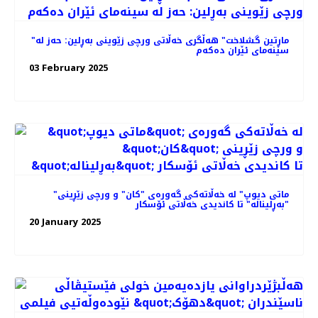
"ماڕتین گشلاخت" هە‌ڵگری خه‌ڵاتی ورچی زێوینی بەڕلین: حه‌ز له
سینه‌مای ئێران ده‌که‌م
03 February 2025
"ماتی دیوپ" لە خه‌ڵاته‌کی گه‌وره‌ی "کان" و ورچی زێڕینی
"بەڕلیناله" تا کاندیدی خه‌ڵاتی ئۆسکار
20 January 2025