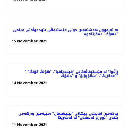
بە ئەزموون هەشتەمین خولی فێستیڤاڵی نێودەوڵەتی فیلمی
"دهۆک" دەکرێتەوە
15 November 2021
"زاڵاوا" لە فێستیڤاڵەکانی "فیلادێلفیا"، "هۆنگ کۆنگ"،
"مەکزیک"، "سائۆپۆلۆ" و "دهۆک"
14 November 2021
یەکەمین نمایشی جیهانی "بێنیشتمان" سێیەمین بەرهەمی
بڵندی "توورج ئەسڵانی" لە ئەمەریکا
11 November 2021