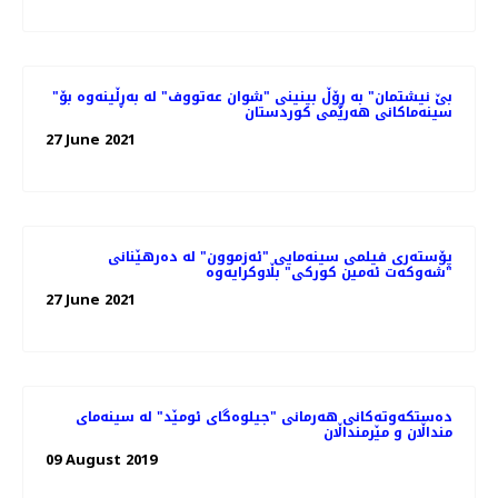
"بێ نیشتمان" بە ڕۆڵ بینینی "شوان عەتووف" لە بەڕڵینەوە بۆ
سینەماکانی هەرێمی کوردستان
27 June 2021
پۆسته‌ری فیلمی سینەمایی "ئەزموون" لە دەرهێنانی
"شەوکەت ئەمین کورکی" بڵاوکرایەوە
27 June 2021
ده‌ستکه‌وته‌کانی هه‌رمانی "جیلوه‌گای ئومێد" له‌ سینه‌مای
منداڵان و مێرمنداڵان
09 August 2019