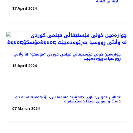
تایبەتی هەیە.
17 April 2024
چواره‌مین خولی فێستیڤاڵی فیلمی کوردی "مۆسکۆ" لە وڵاتی
ڕووسیا بەڕێوەده‌چێت
13 April 2024
عەباس غەزالی: ناوی جەمشید عەندەلیبی، بۆ هەمیشە، لە ناو
دەنگ و سۆزی نەیدا دەمێنێتەوە
07 March 2024