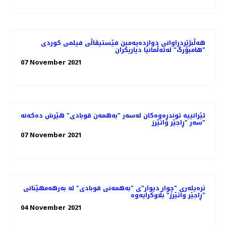
هه‌ڵبژێردراوانی دوازدەیەمین فێستیڤاڵی فیلمی کوردی
"هامبۆرگ" لەئەڵمانیا دیاریکران
07 November 2021
ئێرانییە توندڕەوەکان لەسەر "بەهمەن قوبادی" هێرش دەکەنە
سەر "ڕاجێر واتێرز"
07 November 2021
ترەیلەری "چوار دیوار"ی "بەهمەنی قوبادی" لە بەرهەمهێنانی
"ڕاجێر واتێرز" بڵاوکرایەوە
04 November 2021