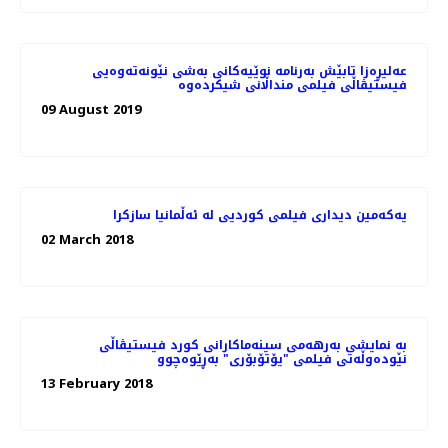
عه‌لیڕه‌زا تابێش به‌رنامه‌ نوێیه‌کانی به‌شی نێونه‌ته‌وه‌یی
09 August 2019
یەکەمین دیداری فیلمی کوردیی لە ئەڵمانیا سازکرا
02 March 2018
بە نمایشی بەرهەمی سینەماکارانی کورد فیستیڤاڵی
نێودەوڵەتی فیلمی "یۆتۆبۆری" بەڕێوەچوو
13 February 2018