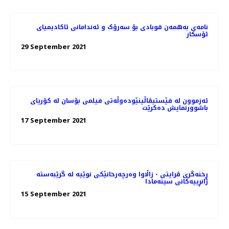
نامه‌ی به‌همه‌ن قوبادی بۆ سه‌رۆک و ئه‌ندامانی ئاکادیمیای
ئۆسکار
29 September 2021
ئەزموون لە فێستیڤاڵینێوده‌وڵه‌تی فیلمی بۆسان له کۆریای
باشوورنمایش ده‌کرێت
17 September 2021
ڕخنەگری ڤرایتی - زاڵاوا وەرچەرخانێکی نوێیە لە گرێبەستە
ژانڕییەکانی سینەمادا
15 September 2021