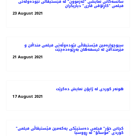
سانسه‌کانی نمایشی "ئەزموون" لە فێستیڤاڵی نێوده‌وڵه‌تی
فیلمی "کاڕلۆڤی ڤاری" دیاریکران
23 August 2021
سیوچوارەمین فێستیڤاڵی نێودەوڵەتی فیلمی منداڵان و
مێرمنداڵان لە ئیسفەهان بەڕێوەدەچێت
21 August 2021
هونەر کوردی لە ژاپۆن نمایش دەکرێت
17 August 2021
"کچانی خۆر" فیلمی ده‌ستپێکی یه‌که‌‌مین فێستیڤاڵی فیلمی
کوردی "مۆسکۆ" لە ڕووسیا