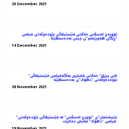
20 December 2021
توورەج ئەسڵانی خەڵاتی فێستیڤاڵی نێودەوڵەتی فیلمی
"ڕێگای هەورێشم"ی چینی بەدەستهێنا
14 December 2021
"نانی پیرۆز" خەڵاتی باشترین بەڵگەفیلمی فێستیڤاڵی
نێوەدەوڵەتی "دهۆک"ی بەدەستهێنا
28 November 2021
"بێنیشتمان"ی "توورج ئەسڵانی" لە فێستیڤاڵی نێودەوڵەتی
فیلمی "دهۆک" نمایش ده‌کرێت.
19 November 2021