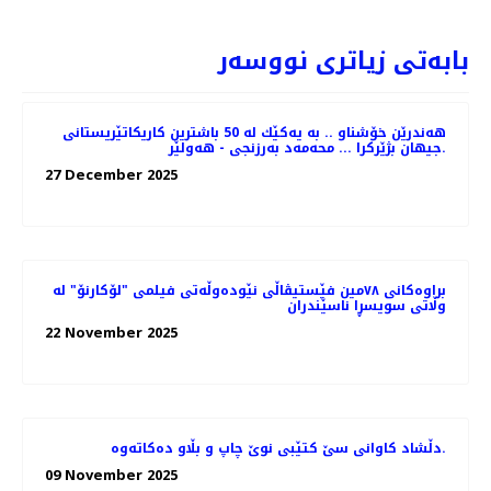
بابەتی زیاتری نووسەر
هه‌ندرێن خۆشناو .. به‌ یه‌كێك له‌ 50 باشترین كاریكاتێریستانی
جیهان بژێركرا ... محه‌مه‌د به‌رزنجی - هه‌ولێر.
27 December 2025
براوه‌کانی ٧٨مین فێستیڤاڵی نێوده‌وڵه‌تی فیلمی "لۆکارنۆ" له
وڵاتی سویسڕا ناسێندران
22 November 2025
دڵشاد کاوانى سێ کتێبى نوێ چاپ و بڵاو دەکاتەوە.
09 November 2025