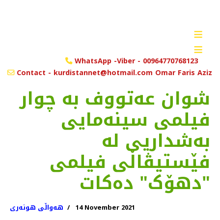
≡
≡
WhatsApp -Viber - 00964770768123
Contact - kurdistannet@hotmail.com Omar Faris Aziz
شوان عەتووف به چوار
فیلمی سینەمایی
بەشداریی لە
فێستیڤاڵی فیلمی
"دهۆک" دەكات
14 November 2021
هەواڵی هونەری