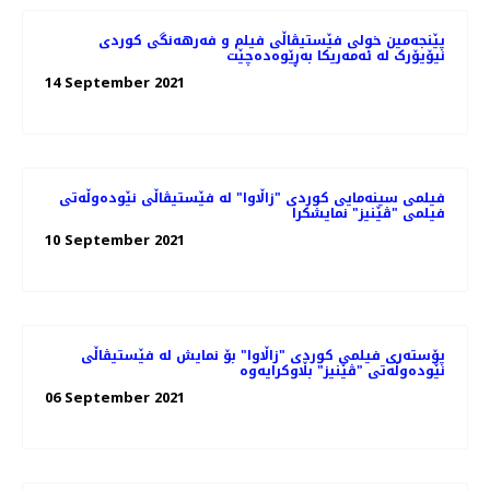
پێنجەمین خولی فێستیڤاڵی فیلم و فەرهەنگی کوردی
نیۆیۆرک لە ئەمەریکا بەڕێوەدەچێت
14 September 2021
فیلمی سینەمایی کوردی "زاڵاوا" لە فێستیڤاڵی نێودەوڵەتی
فیلمی "ڤێنیز" نمایشکرا
10 September 2021
پۆستەری فیلمی کوردی "زاڵاوا" بۆ نمایش لە فێستیڤاڵی
نێودەوڵەتی "ڤێنیز" بڵاوکرایەوە
06 September 2021