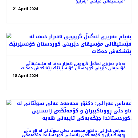
فێستیڤاڵی فیلمی "بەرلین"
21 April 2024
پەیام عەزیزی لەگەڵ گرووپی هەزار دەف لە فێستیڤاڵی
مۆسیقای دێرینی کوردستان کۆنسێرتێک پێشکەش دەکات
18 April 2024
عه‌باس غه‌زالی: دکتۆر محەمەد عەلی سوڵتانی لە ناو دڵی
ڕووناکبیران و کۆمەڵگەی زانستیی کوردستاندا جێگەیەکی