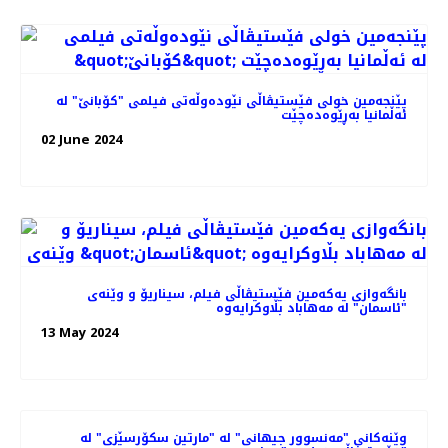
پێنجەمین خولی فێستیڤاڵی نێودەوڵەتی فیلمی "کۆبانێ" لە
ئەڵمانیا بەڕێوەده‌چێت
02 June 2024
بانگەوازی یەکەمین فێستیڤاڵی فیلم، سیناریۆ و وێنه‌ی
"ئاسمان" لە مەهاباد بڵاوکرایەوە
13 May 2024
وێنەکانی "مەنسوور جیهانی" له‌ "مارتین سکۆرسێزی" لە