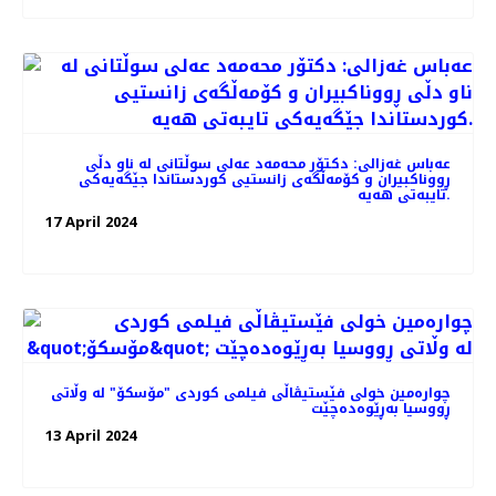
عه‌باس غه‌زالی: دکتۆر محەمەد عەلی سوڵتانی لە ناو دڵی
ڕووناکبیران و کۆمەڵگەی زانستیی کوردستاندا جێگەیەکی
تایبەتی هەیە.
17 April 2024
چواره‌مین خولی فێستیڤاڵی فیلمی کوردی "مۆسکۆ" لە وڵاتی
ڕووسیا بەڕێوەده‌چێت
13 April 2024