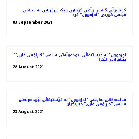
کونسوڵی گشتی وڵاتی کۆماری چیک پیرۆزبایی لە ستافی
فیلمی کوردی "ئەزموون" کرد
03 September 2021
"ئەزموون" لە فێستیڤاڵی نێوده‌وڵه‌تی فیلمی "کاڕلۆڤی ڤاری"
پێشوازیی لێکرا
28 August 2021
سانسه‌کانی نمایشی "ئەزموون" لە فێستیڤاڵی نێوده‌وڵه‌تی
فیلمی "کاڕلۆڤی ڤاری" دیاریکران
23 August 2021