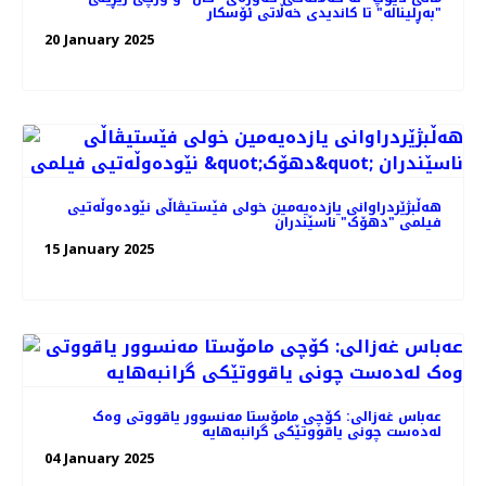
"بەڕلیناله" تا کاندیدی خه‌ڵاتی ئۆسکار
20 January 2025
هه‌ڵبژێردراوانی یازده‌یه‌مین خولی فێستیڤاڵی نێودەوڵەتیی
فیلمی "دهۆک" ناسێندران
15 January 2025
عەباس غەزالی: کۆچی مامۆستا مه‌نسوور یاقووتی وه‌ک
له‌ده‌ست چونی یاقووتێکی گرانبه‌هایه
04 January 2025