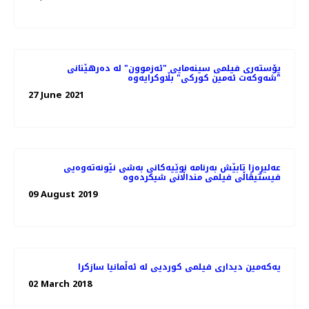
پۆسته‌ری فیلمی سینەمایی "ئەزموون" لە دەرهێنانی
"شەوکەت ئەمین کورکی" بڵاوکرایەوە
27 June 2021
عه‌لیڕه‌زا تابێش به‌رنامه‌ نوێیه‌کانی به‌شی نێونه‌ته‌وه‌یی
09 August 2019
یەکەمین دیداری فیلمی کوردیی لە ئەڵمانیا سازکرا
02 March 2018