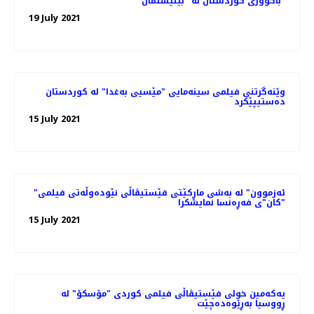
باکووری کوردستان لە "بێنیشتمان"
19 July 2021
وێنەگرتنی فیلمی سینەمایی "مێسیی بەغدا" لە کوردستان
دەستیپێکرد
15 July 2021
"ئەزموون" لە به‌شی ماڕکێتی فێستیڤاڵی نێوده‌وڵه‌تی فیلمی
"کان"ی فه‌ڕه‌نسا نمایشکرا
15 July 2021
یەکەمین خولی فێستیڤاڵی فیلمی کوردی "مۆسکۆ" لە
ڕووسیا بەڕێوەدەچێت