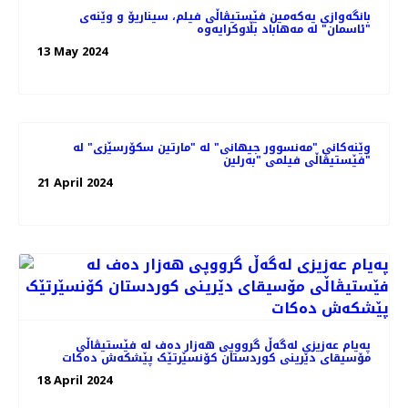
بانگەوازی یەکەمین فێستیڤاڵی فیلم، سیناریۆ و وێنه‌ی
"ئاسمان" لە مەهاباد بڵاوکرایەوە
13 May 2024
وێنەکانی "مەنسوور جیهانی" له‌ "مارتین سکۆرسێزی" لە
فێستیڤاڵی فیلمی "بەرلین"
21 April 2024
پەیام عەزیزی لەگەڵ گرووپی هەزار دەف لە فێستیڤاڵی
مۆسیقای دێرینی کوردستان کۆنسێرتێک پێشکەش دەکات
18 April 2024