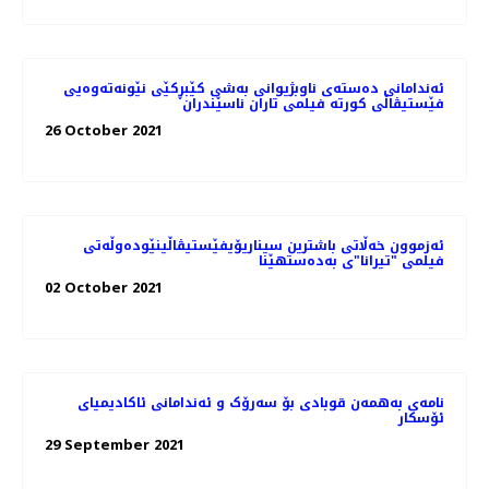
ئه‌ندامانی ده‌سته‌ی ناوبژیوانی به‌شی کێبڕکێی نێونه‌ته‌وه‌یی
فێستیڤاڵی کورته‌ فیلمی تاران ناسێندران
26 October 2021
ئەزموون خەڵاتی باشترین سیناریۆیفێستیڤاڵینێوده‌وڵه‌تی
فیلمی "تیرانا"ی به‌ده‌ستهێنا
02 October 2021
نامه‌ی به‌همه‌ن قوبادی بۆ سه‌رۆک و ئه‌ندامانی ئاکادیمیای
ئۆسکار
29 September 2021