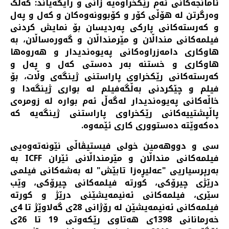
ئامانجه‌کانی ئه‌م رێکخراوه‌یه‌ زانی و رایگه‌یاند: که‌ڵک
وه‌رگرتن له‌ هۆڵی کۆر و کۆبوونه‌وه‌کان و که‌ل و په‌ل
و که‌رسته‌کانی پارکی په‌ردیسان بۆ نمایش کردنی
فیلمه‌کانی منداڵان و مێرمنداڵان و گه‌وره‌ساڵان، به‌
هاوکاری دامه‌زراوه‌کانی په‌یوه‌ندیدار و هه‌روه‌ها
هاوکاری و خستنه‌ به‌ر ده‌ستی که‌ل و په‌ل و
که‌رسته‌کانی رێکخراوی پاراستنی ژینگه‌ی وڵات، بۆ
فیلم و چێکردنی به‌ڵگه‌فیلم له‌ بواری ژینگه‌دا و
خاڵه‌کانی په‌یوه‌ندیدار له‌گه‌ڵ ئه‌م بواره‌ له‌ زومره‌ی
پاڵپشتییه‌کانی رێکخراوی پاراستنی ژینگه‌یه‌ که‌
ده‌که‌وێته‌ ده‌ستووری کاری ئێمه‌وه‌.
سی و دووهەمین خولی فیستیڤاڵی نێونه‌ته‌وه‌یی
فیلمه‌کانی منداڵان و مێرمنداڵانی ئێران ICFF بە
بەرپرسیاریی "عەلیڕەزا تابێش" له‌ به‌شه‌کانی فیلمی
درێژی چیرۆکی، کورته‌ فیلمه‌کانی چیرۆکی، وێب
سێری، فیلمه‌کانی ئه‌نیمه‌یشێنی درێژ و کورته‌
فیلمه‌کانی ئه‌نیمه‌یشێن لە رۆژانی 28ی گه‌لاوێژ تا 4ی
خه‌رمانانی 1398ی هه‌تاوی رێکه‌وتی 19 تا 26ی