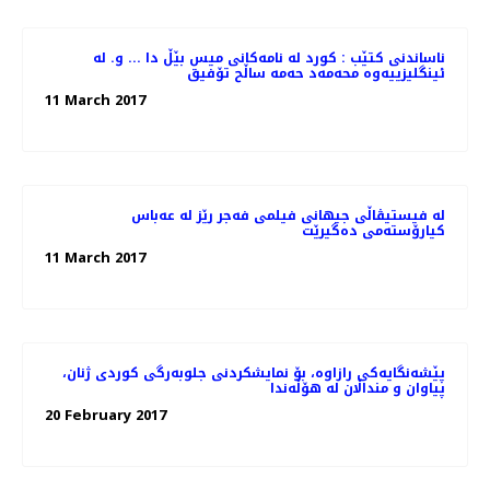
ناساندنی کتێب : کورد لە نامەکانی میس بێڵ دا ... و. لە
ئینگلیزییەوە محەمەد حەمە ساڵح تۆفیق
11 March 2017
لە فیستیڤاڵی جیهانی فیلمی فەجر رێز لە عەباس
کیارۆستەمی دەگیرێت
11 March 2017
پێشەنگایەکی رازاوە، بۆ نمایشکردنی جلوبەرگی کوردی ژنان،
پیاوان و منداڵان لە هۆڵەندا
20 February 2017