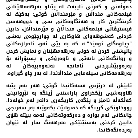
ده‌وڵه‌تی و که‌رتی تایبه‌ت له‌ پێناو به‌رهه‌مهێنانی
فیلمه‌کانی منداڵان و مێرمنداڵان گوتی: یه‌کێک له‌
گرینگترین کار و هه‌نگاوه‌کانی سی و دووهەمین
فیستیڤاڵی فیلمه‌کانی منداڵان و مێرمنداڵان، دابین
کردنی که‌شوهه‌وای هاوکاری له‌ چوارچێوه‌ی به‌شی
"جیلوه‌گای ئومێد"ـه که‌ به‌ پێی ئه‌و، ئامرازه‌کانی
پاڵپشتی کردن له‌ خولی به‌رهه‌مهێنان و نمایش کردن
و روانگه‌کانی بابه‌تی و ناوه‌رۆکی و پسپۆڕانه‌ بۆ
به‌ره‌وپێشبردنی ئامانجه‌ نه‌ته‌وه‌ییه‌کان له‌
به‌رهه‌مه‌کانی سینه‌مایی منداڵاندا، له‌ به‌ر چاو گیراوه‌.
تابێش له‌ درێژه‌ی قسه‌کانیدا گوتی: هه‌ر به‌م پێیه‌
هاوبه‌شیی رێکخراوی پاراستنی ژینگه‌ به‌ تێڕوانینی
که‌ڵکه‌ڵه‌ ئامێز و پێگه‌ی کاریگه‌ری دانه‌ر له‌م خوله‌دا،
رووداوێکی گرینگه‌ که‌ ده‌توانێت بکه‌وێته‌ به‌ر سه‌رنجی
چالاکانی ئه‌م بواره‌ و ده‌رکه‌وته‌کانی ئه‌مه‌ ببێته‌ هۆی
دابین کردنی به‌ستێنێکی فه‌رهه‌نگ ساز له‌ نێوان
به‌رده‌نگه‌کاندا.