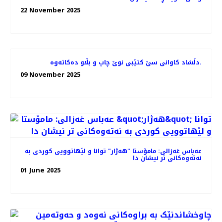
22 November 2025
دڵشاد کاوانى سێ کتێبى نوێ چاپ و بڵاو دەکاتەوە.
09 November 2025
عەباس غەزالی: مامۆستا "هەژار" توانا و لێهاتوویی کوردی به
نەتەوەکانی تر نیشان دا
01 June 2025