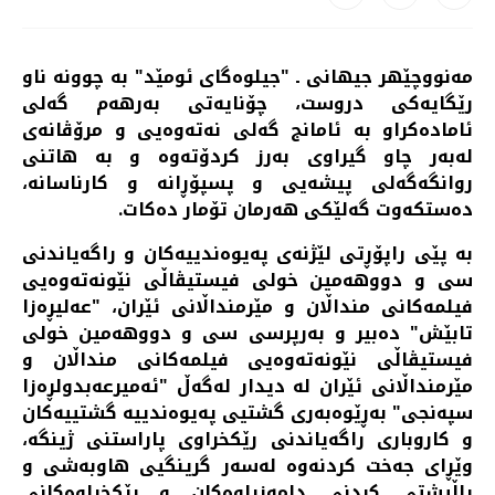
مەنووچێهر جیهانی ـ "جیلوه‌گای ئومێد" به‌ چوونه‌ ناو
رێگایه‌کی دروست، چۆنایه‌تی به‌رهه‌م گه‌لی
ئاماده‌کراو به‌ ئامانج گه‌لی نه‌ته‌وه‌یی و مرۆڤانه‌ی
له‌به‌ر چاو گیراوی به‌رز کردۆته‌وه‌ و به‌ هاتنی
روانگه‌گه‌لی پیشه‌یی و پسپۆڕانه‌ و کارناسانه،
ده‌ستکه‌وت گه‌لێکی هه‌رمان تۆمار ده‌کات. ‌
به‌ پێی راپۆڕتی لێژنه‌ی په‌یوه‌ندییه‌کان و راگه‌یاندنی
سی و دووهه‌مین خولی فیستیڤاڵی نێونه‌ته‌وه‌یی
فیلمه‌کانی منداڵان و مێرمنداڵانی ئێران، "عه‌لیڕه‌زا
تابێش" ده‌بیر و به‌رپرسی سی و دووهەمین خولی
فیستیڤاڵی نێونه‌ته‌وه‌یی فیلمه‌کانی منداڵان و
مێرمنداڵانی ئێران له‌ دیدار له‌گه‌ڵ "ئه‌میرعه‌بدولڕه‌زا
سپه‌نجی" به‌ڕێوه‌به‌ری گشتیی په‌یوه‌ندییه‌ گشتییه‌کان
و کاروباری راگه‌یاندنی رێکخراوی پاراستنی ژینگه‌،
وێڕای جه‌خت کردنه‌وه‌ له‌سه‌ر گرینگیی هاوبه‌شی و
پاڵپشتی کردنی دامه‌زراوه‌کان و رێکخراوه‌کانی‌