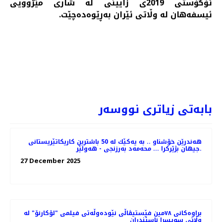
ئۆگۆستی 2019ی زایینی لە شاری مێژوویی
ئیسفەهان لە وڵاتی ئێران بەڕێوەدەچێت.
ە دەرهێنانی "شەوکەت ئەمین کورکی" بڵاوکرایەوە
PREV
NEXT
بابەتی زیاتری نووسەر
هه‌ندرێن خۆشناو .. به‌ یه‌كێك له‌ 50 باشترین كاریكاتێریستانی
جیهان بژێركرا ... محه‌مه‌د به‌رزنجی - هه‌ولێر.
27 December 2025
براوه‌کانی ٧٨مین فێستیڤاڵی نێوده‌وڵه‌تی فیلمی "لۆکارنۆ" له
وڵاتی سویسڕا ناسێندران