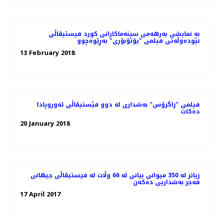
بە نمایشی بەرهەمی سینەماکارانی کورد فیستیڤاڵی
نێودەوڵەتی فیلمی "یۆتۆبۆری" بەڕێوەچوو
13 February 2018
فیلمی "زاگرۆس" بەشداری لە دوو فێستیڤاڵی ئەوروپادا
دەکات
20 January 2018
زیاتر لە 350 میوانی بیانی لە 66 وڵات لە فیستیڤاڵی جیهانی
فەجر بەشداریی دەکەن
17 April 2017