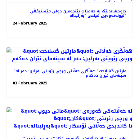
چاوخشاندنێک به حه‌فتا و پێنجه‌مین خولی فێستیڤاڵی
نێونه‌ته‌وه‌یی فیلمی "بەرلیناله"
24 February 2025
"ماڕتین گشلاخت" هە‌ڵگری خه‌ڵاتی ورچی زێوینی بەڕلین: حه‌ز له
سینه‌مای ئێران ده‌که‌م
03 February 2025
"ماتی دیوپ" لە خه‌ڵاته‌کی گه‌وره‌ی "کان" و ورچی زێڕینی