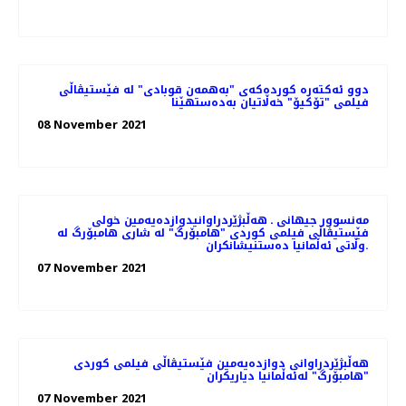
دوو ئەکتەرە کوردەکەی "بەهمەن قوبادی" لە فێستیڤاڵی
فیلمی "تۆکیۆ" خەڵاتیان بەدەستهێنا
08 November 2021
مەنسوور جیهانی ـ هه‌ڵبژێردراوانیدوازدەیەمین خولی
فێستیڤاڵی فیلمی کوردی "هامبۆرگ" لە شاری هامبۆرگ لە
وڵاتی ئەڵمانیا ده‌ستنیشانکران.
07 November 2021
هه‌ڵبژێردراوانی دوازدەیەمین فێستیڤاڵی فیلمی کوردی
"هامبۆرگ" لەئەڵمانیا دیاریکران
07 November 2021