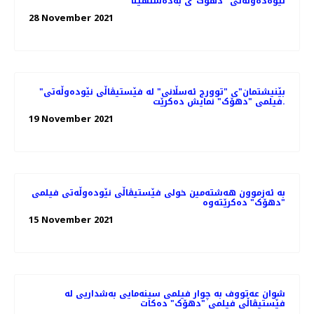
نێوەدەوڵەتی "دهۆک"ی بەدەستهێنا
28 November 2021
"بێنیشتمان"ی "توورج ئەسڵانی" لە فێستیڤاڵی نێودەوڵەتی
فیلمی "دهۆک" نمایش ده‌کرێت.
19 November 2021
بە ئەزموون هەشتەمین خولی فێستیڤاڵی نێودەوڵەتی فیلمی
"دهۆک" دەکرێتەوە
15 November 2021
شوان عەتووف به چوار فیلمی سینەمایی بەشداریی لە
فێستیڤاڵی فیلمی "دهۆک" دەكات