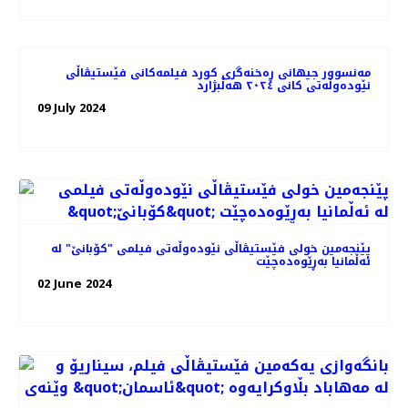
مەنسوور جیهانی ڕه‌خنه‌گری کورد فیلمه‌کانی فێستیڤاڵی
نێوده‌وڵه‌تی کانی ٢٠٢٤ هه‌ڵبژارد
09 July 2024
پێنجەمین خولی فێستیڤاڵی نێودەوڵەتی فیلمی "کۆبانێ" لە
ئەڵمانیا بەڕێوەده‌چێت
02 June 2024