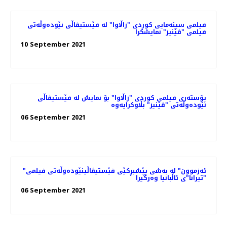
فیلمی سینەمایی کوردی "زاڵاوا" لە فێستیڤاڵی نێودەوڵەتی
فیلمی "ڤێنیز" نمایشکرا
10 September 2021
پۆستەری فیلمی کوردی "زاڵاوا" بۆ نمایش لە فێستیڤاڵی
نێودەوڵەتی "ڤێنیز" بڵاوکرایەوە
06 September 2021
"ئەزموون" لە به‌شی پێشبڕکێی فێستیڤاڵینێوده‌وڵه‌تی فیلمی
"تیرانا"ی ئاڵبانیا وه‌رگیرا
06 September 2021