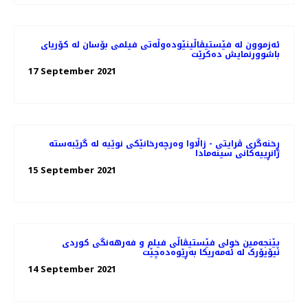
ئەزموون لە فێستیڤاڵینێوده‌وڵه‌تی فیلمی بۆسان له کۆریای
باشوورنمایش ده‌کرێت
17 September 2021
ڕخنەگری ڤرایتی - زاڵاوا وەرچەرخانێکی نوێیە لە گرێبەستە
ژانڕییەکانی سینەمادا
15 September 2021
پێنجەمین خولی فێستیڤاڵی فیلم و فەرهەنگی کوردی
نیۆیۆرک لە ئەمەریکا بەڕێوەدەچێت
14 September 2021