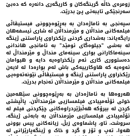
زومره‌ی خاڵه‌ گرینگه‌کان و کاریگه‌ری دانه‌ره‌ که‌ ده‌بێ
سه‌رنجێکی تایبه‌تی پێ بدرێت.
سپه‌نجی به‌ ئاماژه‌دان به‌ به‌ڕێوه‌چوونی فیستیڤاڵی
فیلمه‌کانی منداڵان و مێرمنداڵان له‌ شاری ئیسفه‌هان
رایگه‌یاند: به‌شداری کردنی رێکخراوی پاراستنی ژینگه
له‌ به‌شی "جیلوه‌گای ئومێد" به‌ ئامانجی هاندانی
سینه‌ماکارانی بواری سینه‌مای منداڵ و مێرمنداڵ له‌
ده‌ستووری کاری ئه‌م رێکخراوه‌یه‌ دایه‌ و هیوامان
ئه‌وه‌یه‌ که‌ هاوکارییه‌کی باش له‌م بواره‌دا له‌ لایه‌ن
رێکخراوی پاراستنی ژینگه و فیستیڤاڵی نێونه‌ته‌وه‌یی
فیلمه‌کانی منداڵان و مێرمنداڵان ئه‌نجام بدرێت.
هه‌روه‌ها به‌ ئاماژه‌دان به‌ به‌ڕێوه‌چوونی سێهه‌مین
خولی ئۆڵه‌مپیادی فیلمسازیی مێرمنداڵان، پاڵپشتی
کردن له‌ بیرۆکه‌ هه‌ڵبژێردراوه‌کانی چێکردنی فیلم له‌
ئۆڵمپیادی فیلمسازیی مێرمنداڵان به‌ بابه‌تی ژینگه‌،
سروشت، ئاو، پاشماوه‌ی زبڵ، زیانه‌کانی پیس بوونی
هه‌وا، ته‌پ و تۆز و گرد و خاک و ژینگه‌پارێزانی له‌