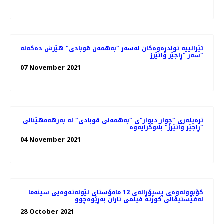
ئێرانییە توندڕەوەکان لەسەر "بەهمەن قوبادی" هێرش دەکەنە
سەر "ڕاجێر واتێرز"
07 November 2021
ترەیلەری "چوار دیوار"ی "بەهمەنی قوبادی" لە بەرهەمهێنانی
"ڕاجێر واتێرز" بڵاوکرایەوە
04 November 2021
کۆبوونه‌وه‌ی پسپۆڕانه‌ی 12 مامۆستای نێونه‌ته‌وه‌یی سینه‌ما
له‌فێستیڤاڵی کورته‌ فیلمی تاران به‌ڕێوه‌چوو
28 October 2021