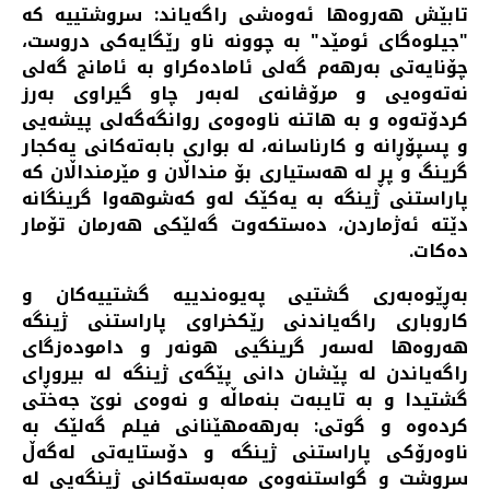
تابێش هه‌روه‌ها ئه‌وه‌شی راگه‌یاند: سروشتییه‌ که‌
"جیلوه‌گای ئومێد" به‌ چوونه‌ ناو رێگایه‌کی دروست،
چۆنایه‌تی به‌رهه‌م گه‌لی ئاماده‌کراو به‌ ئامانج گه‌لی
نه‌ته‌وه‌یی و مرۆڤانه‌ی له‌به‌ر چاو گیراوی به‌رز
کردۆته‌وه‌ و به‌ هاتنه‌ ناوه‌وه‌ی روانگه‌گه‌لی پیشه‌یی
و پسپۆڕانه‌ و کارناسانه، له‌ بواری بابه‌ته‌کانی یه‌کجار
گرینگ و پڕ له‌ هه‌ستیاری بۆ منداڵان و مێرمنداڵان که‌
پاراستنی ژینگه‌ به‌ یه‌کێک له‌و که‌شوهه‌وا گرینگانه‌
دێته‌ ئه‌ژماردن، ده‌ستکه‌وت گه‌لێکی هه‌رمان تۆمار
ده‌کات. ‌
به‌ڕێوه‌به‌ری گشتیی په‌یوه‌ندییه‌ گشتییه‌کان و
کاروباری راگه‌یاندنی رێکخراوی پاراستنی ژینگه‌
هه‌روه‌ها له‌سه‌ر گرینگیی هونه‌ر و داموده‌زگای
راگه‌یاندن له‌ پێشان دانی پێگه‌ی ژینگه‌ له‌ بیروڕای
گشتیدا و به‌ تایبه‌ت بنه‌ماڵه‌ و نه‌وه‌ی نوێ جه‌ختی
کرده‌وه‌ و گوتی: به‌رهه‌مهێنانی فیلم گه‌لێک به‌
ناوه‌رۆکی پاراستنی ژینگه‌ و دۆستایه‌تی له‌گه‌ڵ
سروشت و گواستنه‌وه‌ی مه‌به‌سته‌‌کانی ژینگه‌یی له‌