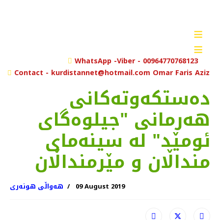
≡
≡
rch
WhatsApp -Viber - 00964770768123
Contact - kurdistannet@hotmail.com Omar Faris Aziz
ده‌ستکه‌وته‌کانی
هه‌رمانی "جیلوه‌گای
ئومێد" له‌ سینه‌مای
منداڵان و مێرمنداڵان
09 August 2019
هەواڵی هونەری