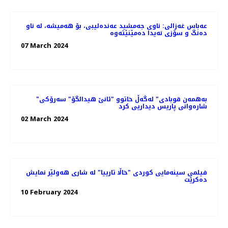
عەباس غەزالی: ناوی جەمشید عەندەلیبی، بۆ هەمیشە، لە ناو
دەنگ و سۆزی نەیدا دەمێنێتەوە
07 March 2024
"به‌همه‌ن قوبادی" له‌گه‌ڵ خاتوو "ئانێ هیدالگۆ" سه‌رۆکی
شاره‌وانی پاریس دیداریی کرد
02 March 2024
فیلمی سینه‌مایی کوردی "خاڵا تارییا" لە شاری هه‌ولێر نمایش
ده‌کرێت
10 February 2024