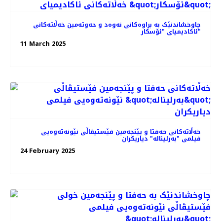
چاوخشاندنێک به براوه‌کانی نه‌وه‌د و حه‌و‌ته‌مین خه‌ڵاته‌کانی
ئاکادیمیای "ئۆسکار"
11 March 2025
خه‌ڵاته‌کانی حه‌فتا و پێنجه‌مین فێستیڤاڵی نێونه‌ته‌وه‌یی
فیلمی "بەرلیناله" دیاریکران
24 February 2025