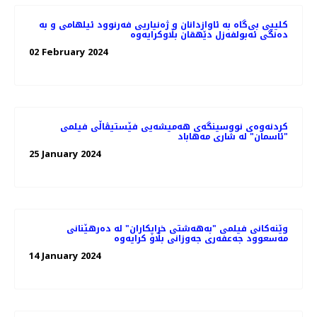
کلیپی بی‌گاە بە ئاوازدانان و ژه‌نیاریی فه‌رنوود ئیلهامی و به‌
دەنگی ئەبولفەزل دێهقان بڵاوکرایەوە
02 February 2024
کردنەوەی نووسینگه‌ی هەمیشەیی فێستیڤاڵی فیلمی
"ئاسمان" لە شاری مەهاباد
25 January 2024
وێنەکانی فیلمی "به‌هه‌شتی خراپکاران" لە دەرهێنانی
مەسعوود جەعفەری جه‌وزانی بڵاو کرایەوە
14 January 2024