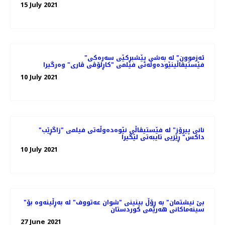
15 July 2021
"ئەزموون" لە به‌شی پێشبڕکێی سه‌ره‌کی
فێستیڤاڵینێوده‌وڵه‌تی فیلمی "کاڕلۆڤی ڤاری" وه‌رگیرا
10 July 2021
"نانی پیرۆز" لە فێستیڤاڵی نێوەدەوڵەتی فیلمی "زاگڕێب
داکس" ڕێزیی تایبەتی لێگیرا
10 July 2021
"بێ نیشتمان" بە ڕۆڵ بینینی "شوان عەتووف" لە بەڕڵینەوە بۆ
سینەماکانی هەرێمی کوردستان
27 June 2021