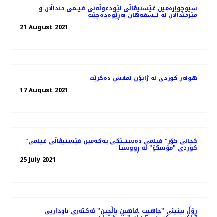
سیوچوارەمین فێستیڤاڵی نێودەوڵەتی فیلمی منداڵان و
مێرمنداڵان لە ئیسفەهان بەڕێوەدەچێت
21 August 2021
هونەر کوردی لە ژاپۆن نمایش دەکرێت
17 August 2021
"کچانی خۆر" فیلمی ده‌ستپێکی یه‌که‌‌مین فێستیڤاڵی فیلمی
کوردی "مۆسکۆ" لە ڕووسیا
25 July 2021
ڕۆڵ بینینی "جاهیت شاهین یاڵچین" ئەکتەری ناوداریی