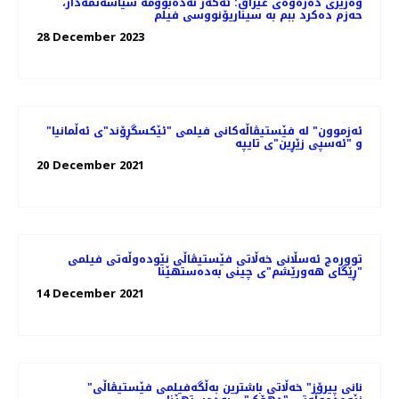
وەزیری دەرەوەی عێراق: ئه‌گه‌ر نه‌ده‌بوومه‌ سیاسەتمەدار،
حەزم دەکرد ببم بە سیناریۆنووسی فیلم
28 December 2023
"ئەزموون" لە فێستیڤاڵەکانی فیلمی "ئێکسگڕۆند"ی ئەڵمانیا
و "ئەسپی زێڕین"ی تایپە
20 December 2021
توورەج ئەسڵانی خەڵاتی فێستیڤاڵی نێودەوڵەتی فیلمی
"ڕێگای هەورێشم"ی چینی بەدەستهێنا
14 December 2021
"نانی پیرۆز" خەڵاتی باشترین بەڵگەفیلمی فێستیڤاڵی