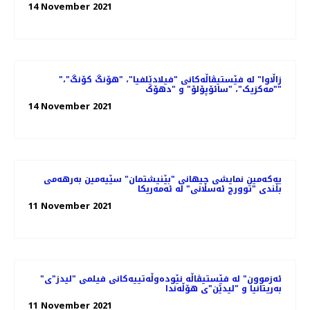
14 November 2021
"زاڵاوا" لە فێستیڤاڵەکانی "فیلادێلفیا"، "هۆنگ کۆنگ"،
"مەکزیک"، "سائۆپۆلۆ" و "دهۆک"
14 November 2021
یەکەمین نمایشی جیهانی "بێنیشتمان" سێیەمین بەرهەمی
بڵندی "توورج ئەسڵانی" لە ئەمەریکا
11 November 2021
"ئەزموون" لە فێستیڤاڵە نێودەوڵەتییەکانی فیلمی "لیدز"ی
بەریتانیا و "لیدێن"ی هۆڵەندا
11 November 2021