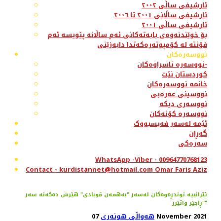
ئارشیفی ساڵی ٢٠٠٢
ئارشیفی ساڵانی ٢٠٠١ تا ٢٠٠٦
ئارشیفی ساڵی ٢٠٠١
بۆ خوێندنەوەی بابەتەکانی ئەم ساڵانە پێویسە ئەم
فۆنتە لە کۆمپوتەرەکەتدا دابەزێنی
نووسەرەکان
نووسەرە ناسراوەکان-
کوردستان نێت
خانمە نووسەرەکان
نووسینی عەرەبی
نووسەری دیکە
نووسەرە کۆنەکان
ئێمە لەسەر فەیسبووک
گەڕان
سەرەکی
WhatsApp -Viber - 00964770768123
Contact - kurdistannet@hotmail.com Omar Faris Aziz
ئێرانییە توندڕەوەکان لەسەر "بەهمەن قوبادی" هێرش دەکەنە سەر
"ڕاجێر واتێرز"
07 November 2021
هەواڵی هونەری