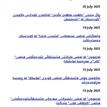
25 July 2021
ڕۆڵ بینینی "جاهیت شاهین یاڵچین" ئەکتەری ناوداریی باکووری
کوردستان لە "بێنیشتمان"
19 July 2021
وێنەگرتنی فیلمی سینەمایی "مێسیی بەغدا" لە کوردستان
دەستیپێکرد
15 July 2021
"ئەزموون" لە به‌شی ماڕکێتی فێستیڤاڵی نێوده‌وڵه‌تی فیلمی
"کان"ی فه‌ڕه‌نسا نمایشکرا
15 July 2021
یەکەمین خولی فێستیڤاڵی فیلمی کوردی "مۆسکۆ" لە ڕووسیا
بەڕێوەدەچێت
15 July 2021
"ئەزموون" لە به‌شی پێشبڕکێی سه‌ره‌کی فێستیڤاڵینێوده‌وڵه‌تی
فیلمی "کاڕلۆڤی ڤاری" وه‌رگیرا