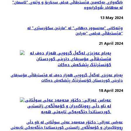
بانگەوازی یەکەمین فێستیڤاڵی فیلم، سیناریۆ و وێنه‌ی "ئاسمان"
لە مەهاباد بڵاوکرایەوە
13 May 2024
وێنەکانی "مەنسوور جیهانی" له‌ "مارتین سکۆرسێزی" لە
فێستیڤاڵی فیلمی "بەرلین"
21 April 2024
پەیام عەزیزی لەگەڵ گرووپی هەزار دەف لە فێستیڤاڵی مۆسیقای
دێرینی کوردستان کۆنسێرتێک پێشکەش دەکات
18 April 2024
عه‌باس غه‌زالی: دکتۆر محەمەد عەلی سوڵتانی لە ناو دڵی
ڕووناکبیران و کۆمەڵگەی زانستیی کوردستاندا جێگەیەکی تایبەتی