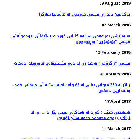
09 August 2019
یەکەمین دیداری فیلمی کوردیی لە ئەڵمانیا سازکرا
02 March 2018
بە نمایشی بەرهەمی سینەماکارانی کورد فیستیڤاڵی نێودەوڵەتی
فیلمی "یۆتۆبۆری" بەڕێوەچوو
13 February 2018
فیلمی "زاگرۆس" بەشداری لە دوو فێستیڤاڵی ئەوروپادا دەکات
20 January 2018
زیاتر لە 350 میوانی بیانی لە 66 وڵات لە فیستیڤاڵی جیهانی فەجر
بەشداریی دەکەن
17 April 2017
ناساندنی کتێب : کورد لە نامەکانی میس بێڵ دا ... و. لە
ئینگلیزییەوە محەمەد حەمە ساڵح تۆفیق
11 March 2017