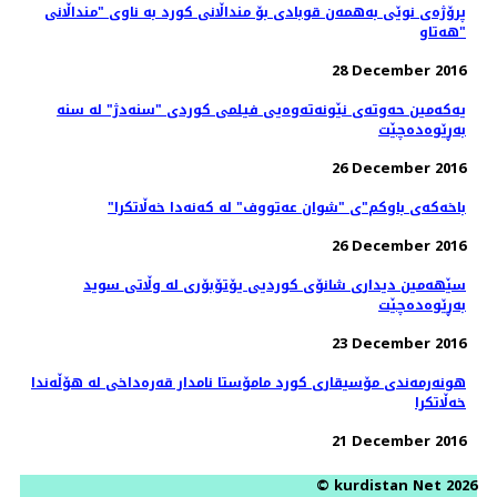
پرۆژەی نوێی بەھمەن قوبادی بۆ منداڵانی کورد بە ناوی "منداڵانی
ھەتاو"
28 December 2016
یەکەمین حەوتەی نێونەتەوەیی فیلمی کوردی "سنەدژ" لە سنە
بەڕێوەدەچێت
26 December 2016
"باخەکەی باوکم"ی "شوان عەتووف" لە کەنەدا خەڵاتکرا
26 December 2016
سێهەمین دیداری شانۆی کوردیی یۆتۆبۆری لە وڵاتی سوید
به‌ڕێوه‌ده‌چێت
23 December 2016
هونەرمەندی مۆسیقاری کورد مامۆستا نامدار قەرەداخی لە هۆڵەندا
خەڵاتکرا
21 December 2016
© kurdistan Net 2026