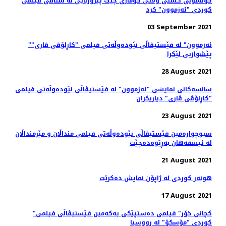
کونسوڵی گشتی وڵاتی کۆماری چیک پیرۆزبایی لە ستافی فیلمی
کوردی "ئەزموون" کرد
03 September 2021
"ئەزموون" لە فێستیڤاڵی نێوده‌وڵه‌تی فیلمی "کاڕلۆڤی ڤاری"
پێشوازیی لێکرا
28 August 2021
سانسه‌کانی نمایشی "ئەزموون" لە فێستیڤاڵی نێوده‌وڵه‌تی فیلمی
"کاڕلۆڤی ڤاری" دیاریکران
23 August 2021
سیوچوارەمین فێستیڤاڵی نێودەوڵەتی فیلمی منداڵان و مێرمنداڵان
لە ئیسفەهان بەڕێوەدەچێت
21 August 2021
هونەر کوردی لە ژاپۆن نمایش دەکرێت
17 August 2021
"کچانی خۆر" فیلمی ده‌ستپێکی یه‌که‌‌مین فێستیڤاڵی فیلمی
کوردی "مۆسکۆ" لە ڕووسیا