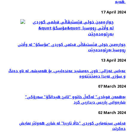
هەیە.
17 April 2024
چواره‌مین خولی فێستیڤاڵی فیلمی کوردی "مۆسکۆ" لە وڵاتی
ڕووسیا بەڕێوەده‌چێت
13 April 2024
عەباس غەزالی: ناوی جەمشید عەندەلیبی، بۆ هەمیشە، لە ناو دەنگ
و سۆزی نەیدا دەمێنێتەوە
07 March 2024
"به‌همه‌ن قوبادی" له‌گه‌ڵ خاتوو "ئانێ هیدالگۆ" سه‌رۆکی
شاره‌وانی پاریس دیداریی کرد
02 March 2024
فیلمی سینه‌مایی کوردی "خاڵا تارییا" لە شاری هه‌ولێر نمایش
ده‌کرێت