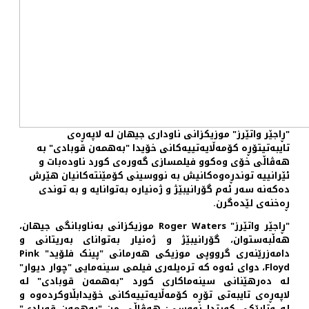
"ڕاجێر واتێرز" موزیکزانی ناوداری جیهان لە لاپەڕەی
تایبەتیتۆڕه کۆمه‌ڵایه‌تییه‌کانی خۆیدا "بەهمەن قوبادی" بە
هەڤاڵی خۆی وەکوو فیلمسازی گەورەی کورد ناودەبات و
ئێرانییە توندڕەوەکانیش بە نووسینی کۆمێنتەکانیان هێرش
دەکەنە سەر ئەم گۆرانیبێژ و ژەنیاره بەتوانایه و بە توندی
ڕه‌خنەی لێدەگرن.
"ڕاجێر واتێرز" Roger Waters موزیکزانی بەناوبانگی جیهان،
هەڵبەستوان، گۆرانیبێژ و ژەنیار بەتوانای بەریتانی و
دامەزرێنەری گرووپی موزیکی هەرمانی "پینک فلۆید" Pink
Floyd، دوای ئەوە کە ترەیلەری فیلمی سینەمایی "چوار دیوار"
لە دەرهێنانی سینه‌ماکاری کورد "بەهمەن قوبادی" لە
لاپەڕەی تایبەتی تۆڕه کۆمه‌ڵایه‌تییه‌کانی خۆیدابڵاوکردەوە و
لە وتارێکی کورتدا نووسی: هەڤاڵی من "بەهمەن قوبادی"