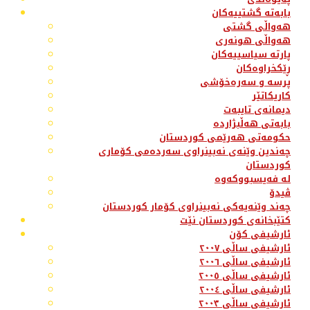
بابەتە گشتییەکان
هەواڵی گشتی
هەواڵی هونەری
پارتە سیاسییەکان
ڕێکخراوەکان
پرسە و سەرەخۆشی
کاریکاتێر
دیمانەی تایبەت
بابەتی هەڵبژاردە
حکومەتی هەرێمی کوردستان
چەندین وێنەی نەبینراوی سەردەمی کۆماری
کوردستان
لە فەیسبووکەوە
ڤیدۆ
چەند وێنەیەکی نەبینراوی کۆمار کوردستان
کتێبخانەی کوردستان نێت
ئارشیفی کۆن
ئارشیفی ساڵی ٢٠٠٧
ئارشیفی ساڵی ٢٠٠٦
ئارشیفی ساڵی ٢٠٠٥
ئارشیفی ساڵی ٢٠٠٤
ئارشیفی ساڵی ٢٠٠٣