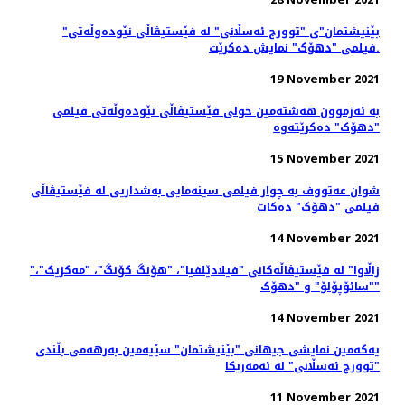
"بێنیشتمان"ی "توورج ئەسڵانی" لە فێستیڤاڵی نێودەوڵەتی
فیلمی "دهۆک" نمایش ده‌کرێت.
19 November 2021
بە ئەزموون هەشتەمین خولی فێستیڤاڵی نێودەوڵەتی فیلمی
"دهۆک" دەکرێتەوە
15 November 2021
شوان عەتووف به چوار فیلمی سینەمایی بەشداریی لە فێستیڤاڵی
فیلمی "دهۆک" دەكات
14 November 2021
"زاڵاوا" لە فێستیڤاڵەکانی "فیلادێلفیا"، "هۆنگ کۆنگ"، "مەکزیک"،
"سائۆپۆلۆ" و "دهۆک"
14 November 2021
یەکەمین نمایشی جیهانی "بێنیشتمان" سێیەمین بەرهەمی بڵندی
"توورج ئەسڵانی" لە ئەمەریکا
11 November 2021