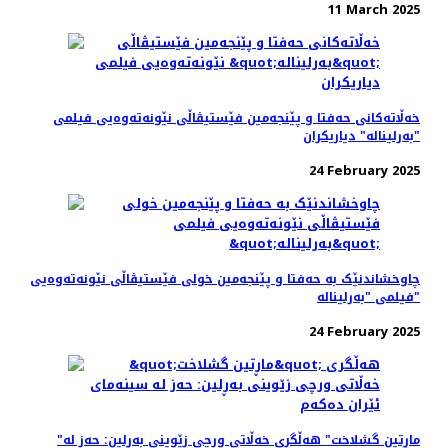
11 March 2025
خه‌ڵاته‌کانی حه‌فتا و پێنجه‌مین فێستیڤاڵی نێونه‌ته‌وه‌یی فیلمی
"بەرلیناله" دیاریکران
24 February 2025
چاوخشاندنێک به حه‌فتا و پێنجه‌مین خولی فێستیڤاڵی نێونه‌ته‌وه‌یی
فیلمی "بەرلیناله"
24 February 2025
"ماڕتین گشلاخت" هە‌ڵگری خه‌ڵاتی ورچی زێوینی بەڕلین: حه‌ز له