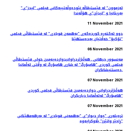
"ئەزموون" لە فێستیڤاڵە نێودەوڵەتییەکانی فیلمی "لیدز"ی
بەریتانیا و "لیدێن"ی هۆڵەندا
11 November 2021
دوو ئەکتەرە کوردەکەی "بەهمەن قوبادی" لە فێستیڤاڵی فیلمی
"تۆکیۆ" خەڵاتیان بەدەستهێنا
08 November 2021
مەنسوور جیهانی ـ هه‌ڵبژێردراوانیدوازدەیەمین خولی فێستیڤاڵی
فیلمی کوردی "هامبۆرگ" لە شاری هامبۆرگ لە وڵاتی ئەڵمانیا
ده‌ستنیشانکران.
07 November 2021
هه‌ڵبژێردراوانی دوازدەیەمین فێستیڤاڵی فیلمی کوردی
"هامبۆرگ" لەئەڵمانیا دیاریکران
07 November 2021
ترەیلەری "چوار دیوار"ی "بەهمەنی قوبادی" لە بەرهەمهێنانی
"ڕاجێر واتێرز" بڵاوکرایەوە