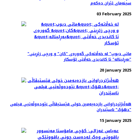
سینه‌مای ئێران ده‌که‌م
03 February 2025
"ماتی دیوپ" لە خه‌ڵاته‌کی گه‌وره‌ی "کان" و ورچی زێڕینی
"بەڕلیناله" تا کاندیدی خه‌ڵاتی ئۆسکار
20 January 2025
هه‌ڵبژێردراوانی یازده‌یه‌مین خولی فێستیڤاڵی نێودەوڵەتیی فیلمی
"دهۆک" ناسێندران
15 January 2025