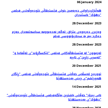
06 January 2024
هه‌ڵبژێردراوانی دەیەمین خولی فێستیڤاڵی نێودەوڵەتیی فیلمی
"دهۆک" ناسێندران
28 December 2023
وەزیری دەرەوەی عێراق: ئه‌گه‌ر نه‌ده‌بوومه‌ سیاسەتمەدار، حەزم
دەکرد ببم بە سیناریۆنووسی فیلم
28 December 2023
"ئەزموون" لە فێستیڤاڵەکانی فیلمی "ئێکسگڕۆند"ی ئەڵمانیا و
"ئەسپی زێڕین"ی تایپە
20 December 2021
توورەج ئەسڵانی خەڵاتی فێستیڤاڵی نێودەوڵەتی فیلمی "ڕێگای
هەورێشم"ی چینی بەدەستهێنا
14 December 2021
"نانی پیرۆز" خەڵاتی باشترین بەڵگەفیلمی فێستیڤاڵی نێوەدەوڵەتی
"دهۆک"ی بەدەستهێنا
28 November 2021