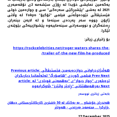
یەکەمین نمایشی خۆیدا لە ڕۆژی سێشەمە 2ی نۆڤەمبەری
2021 لە بەشی "پێشبڕکێی سەرەکی" سی و چوارەمین خولی
فێستیڤاڵی نێودەوڵەتی فیلمی "تۆکیۆ" Tokyo لە وڵاتی
ژاپۆن چووە سەر پەردەی سینەما و لە لایەن بینەران،
ڕه‌خنه‌گران و نووسه‌رانی سینه‌ماییه‌‌وە پێشوازییه‌کی بێوێنەی
لێکرا.
بۆ زانیاری زیاتر:
https://rockcelebrities.net/roger-waters-shares-the-
trailer-of-the-new-film-he-produced/
Previous article: هه‌ڵبژێردراوانی دوازدەیەمین فێستیڤاڵی
Next
Prev
فیلمی کوردی "هامبۆرگ" لەئەڵمانیا دیاریکران
article: ترەیلەری "چوار دیوار"ی "بەهمەنی قوبادی" لە
Next
بەرهەمهێنانی "ڕاجێر واتێرز" بڵاوکرایەوە
بابەتی زیاتری نووسەر
هه‌ندرێن خۆشناو .. به‌ یه‌كێك له‌ 50 باشترین كاریكاتێریستانی جیهان
بژێركرا ... محه‌مه‌د به‌رزنجی - هه‌ولێر.
27 December 2025