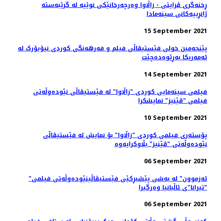
ڕخنەگری ڤرایتی - زاڵاوا وەرچەرخانێکی نوێیە لە گرێبەستە
ژانڕییەکانی سینەمادا
15 September 2021
پێنجەمین خولی فێستیڤاڵی فیلم و فەرهەنگی کوردی نیۆیۆرک لە
ئەمەریکا بەڕێوەدەچێت
14 September 2021
فیلمی سینەمایی کوردی "زاڵاوا" لە فێستیڤاڵی نێودەوڵەتی
فیلمی "ڤێنیز" نمایشکرا
10 September 2021
پۆستەری فیلمی کوردی "زاڵاوا" بۆ نمایش لە فێستیڤاڵی
نێودەوڵەتی "ڤێنیز" بڵاوکرایەوە
06 September 2021
"ئەزموون" لە به‌شی پێشبڕکێی فێستیڤاڵینێوده‌وڵه‌تی فیلمی
"تیرانا"ی ئاڵبانیا وه‌رگیرا
06 September 2021