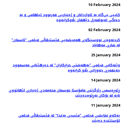
10 February 2024
کلیپی بی‌گاە بە ئاوازدانان و ژه‌نیاریی فه‌رنوود ئیلهامی و به‌
دەنگی ئەبولفەزل دێهقان بڵاوکرایەوە
02 February 2024
کردنەوەی نووسینگه‌ی هەمیشەیی فێستیڤاڵی فیلمی "ئاسمان"
لە شاری مەهاباد
25 January 2024
وێنەکانی فیلمی "به‌هه‌شتی خراپکاران" لە دەرهێنانی مەسعوود
جەعفەری جه‌وزانی بڵاو کرایەوە
14 January 2024
ڕێوڕه‌سمی رێزگرتنی مامۆستا عوسمان محەمەدی ژه‌نیاری لێهاتووی
نایه‌ لە بۆکان بەڕێوەدەچێت
11 January 2024
یەکەم نمایشی فیلمی "مێسیی بەغدا" لە فێستیڤاڵی فیلمی
ئۆستێندە دەبێت