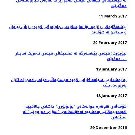
لە فیستیڤاڵی جیهانی فیلمی فەجر رێز لە عەباس کیارۆستەمی
دەگیرێت
11 March 2017
پێشەنگایەکی رازاوە، بۆ نمایشکردنی جلوبەرگی کوردی ژنان، پیاوان
و منداڵان لە هۆڵەندا
20 February 2017
نیۆیۆرک: فیلمی پێشمەرگە لە فستیڤاڵی فیلمی ئەمریکا نمایش
دەکرێت. . .
19 January 2017
بە بەشداریی سینەماکارانی کورد فیستیڤاڵی فیلمی فەجر لە تاران
بەڕێوەدەچێت
18 January 2017
کۆمه‌ڵه‌ی هونه‌ره ‌جوانه‌کانی "یۆتۆبۆری" داهاتی چالاکییه‌
هونه‌رییه‌کانی به‌خشییه‌ نه‌خۆشخانه‌ی "سۆزی ده‌روونی" له
سلێمانی
29 December 2016