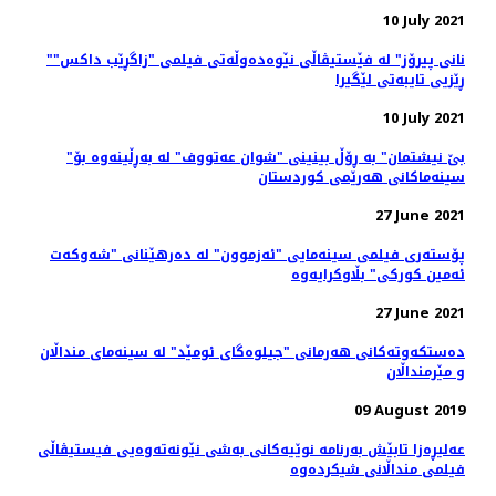
10 July 2021
"نانی پیرۆز" لە فێستیڤاڵی نێوەدەوڵەتی فیلمی "زاگڕێب داکس"
ڕێزیی تایبەتی لێگیرا
10 July 2021
"بێ نیشتمان" بە ڕۆڵ بینینی "شوان عەتووف" لە بەڕڵینەوە بۆ
سینەماکانی هەرێمی کوردستان
27 June 2021
پۆسته‌ری فیلمی سینەمایی "ئەزموون" لە دەرهێنانی "شەوکەت
ئەمین کورکی" بڵاوکرایەوە
27 June 2021
ده‌ستکه‌وته‌کانی هه‌رمانی "جیلوه‌گای ئومێد" له‌ سینه‌مای منداڵان
و مێرمنداڵان
09 August 2019
عه‌لیڕه‌زا تابێش به‌رنامه‌ نوێیه‌کانی به‌شی نێونه‌ته‌وه‌یی فیستیڤاڵی