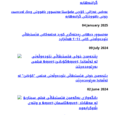
عەباس غەزالی: کۆچی مامۆستا مه‌نسوور یاقووتی وه‌ک له‌ده‌ست
چونی یاقووتێکی گرانبه‌هایه
04 January 2025
مەنسوور جیهانی ڕه‌خنه‌گری کورد فیلمه‌کانی فێستیڤاڵی
نێوده‌وڵه‌تی کانی ٢٠٢٤ هه‌ڵبژارد
09 July 2024
پێنجەمین خولی فێستیڤاڵی نێودەوڵەتی فیلمی "کۆبانێ" لە
ئەڵمانیا بەڕێوەده‌چێت
02 June 2024