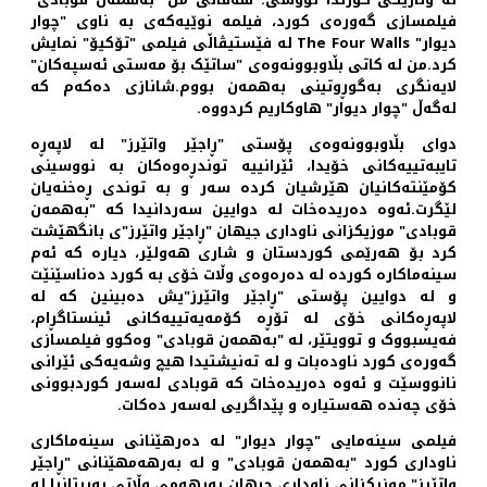
فیلمسازی گەورەی کورد، فیلمە نوێیەکەی بە ناوی "چوار
دیوار" The Four Walls لە فێستیڤاڵی فیلمی "تۆکیۆ" نمایش
کرد.من لە کاتی بڵاوبوونەوەی "ساتێک بۆ مەستی ئەسپەکان"
لایەنگری بەگوڕوتینی بەهمەن بووم.شانازی دەکەم کە
لەگەڵ "چوار دیوار" هاوکاریم کردووە.
دوای بڵاوبوونەوەی پۆستی "ڕاجێر واتێرز" لە لاپەڕە
تایبەتییه‌کانی خۆیدا، ئێرانییە توندڕەوەکان بە نووسینی
کۆمێنتەکانیان هێرشیان کردە سەر و بە توندی ڕه‌خنەیان
لێگرت.ئەوە دەریدەخات لە دوایین سەردانیدا کە "بەهمەن
قوبادی" موزیکزانی ناوداری جیهان "ڕاجێر واتێرز"ی بانگهێشت
کرد بۆ هەرێمی کوردستان و شاری هەولێر، دیارە کە ئەم
سینەماکارە کوردە لە دەرەوەی وڵات خۆی بە کورد دەناسێنێت
و لە دوایین پۆستی "ڕاجێر واتێرز"یش دەبینین کە لە
لاپەڕەکانی خۆی لە تۆڕە کۆمەیەتییەکانی ئینستاگڕام،
فەیسبووک و توویتێر، لە "بەهمەن قوبادی" وەکوو فیلمسازی
گەورەی کورد ناودەبات و لە تەنیشتیدا هیچ وشەیەکی ئێرانی
نانووسێت و ئەوە دەریدەخات کە قوبادی لەسەر کوردبوونی
خۆی چەندە هەستیارە و پێداگریی لەسەر دەکات.
فیلمی سینەمایی "چوار دیوار" لە دەرهێنانی سینەماکاری
ناوداری کورد "بەهمەن قوبادی" و لە بەرهەمهێنانی "ڕاجێر
واتێرز" موزیکزانی ناوداری جیهان بەرهەمی وڵاتی بەریتانیا لە