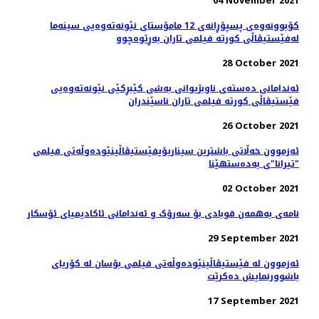
04 November 2021
کۆبوونه‌وه‌ی پسپۆڕانه‌ی 12 مامۆستای نێونه‌ته‌وه‌یی سینه‌ما
له‌فێستیڤاڵی کورته‌ فیلمی تاران به‌ڕێوه‌چوو
28 October 2021
ئه‌ندامانی ده‌سته‌ی ناوبژیوانی به‌شی کێبڕکێی نێونه‌ته‌وه‌یی
فێستیڤاڵی کورته‌ فیلمی تاران ناسێندران
26 October 2021
ئەزموون خەڵاتی باشترین سیناریۆیفێستیڤاڵینێوده‌وڵه‌تی فیلمی
"تیرانا"ی به‌ده‌ستهێنا
02 October 2021
نامه‌ی به‌همه‌ن قوبادی بۆ سه‌رۆک و ئه‌ندامانی ئاکادیمیای ئۆسکار
29 September 2021
ئەزموون لە فێستیڤاڵینێوده‌وڵه‌تی فیلمی بۆسان له کۆریای
باشوورنمایش ده‌کرێت
17 September 2021