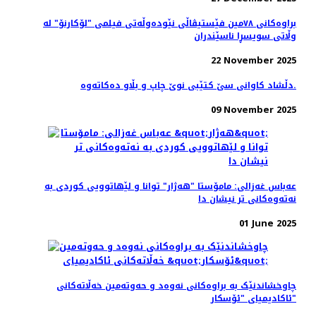
براوه‌کانی ٧٨مین فێستیڤاڵی نێوده‌وڵه‌تی فیلمی "لۆکارنۆ" له
وڵاتی سویسڕا ناسێندران
22 November 2025
دڵشاد کاوانى سێ کتێبى نوێ چاپ و بڵاو دەکاتەوە.
09 November 2025
عەباس غەزالی: مامۆستا "هەژار" توانا و لێهاتوویی کوردی به
نەتەوەکانی تر نیشان دا
01 June 2025
چاوخشاندنێک به براوه‌کانی نه‌وه‌د و حه‌و‌ته‌مین خه‌ڵاته‌کانی
ئاکادیمیای "ئۆسکار"