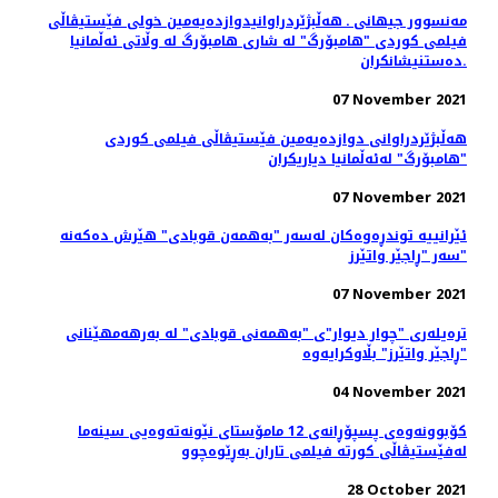
مەنسوور جیهانی ـ هه‌ڵبژێردراوانیدوازدەیەمین خولی فێستیڤاڵی
فیلمی کوردی "هامبۆرگ" لە شاری هامبۆرگ لە وڵاتی ئەڵمانیا
ده‌ستنیشانکران.
07 November 2021
هه‌ڵبژێردراوانی دوازدەیەمین فێستیڤاڵی فیلمی کوردی
"هامبۆرگ" لەئەڵمانیا دیاریکران
07 November 2021
ئێرانییە توندڕەوەکان لەسەر "بەهمەن قوبادی" هێرش دەکەنە
سەر "ڕاجێر واتێرز"
07 November 2021
ترەیلەری "چوار دیوار"ی "بەهمەنی قوبادی" لە بەرهەمهێنانی
"ڕاجێر واتێرز" بڵاوکرایەوە
04 November 2021
کۆبوونه‌وه‌ی پسپۆڕانه‌ی 12 مامۆستای نێونه‌ته‌وه‌یی سینه‌ما
له‌فێستیڤاڵی کورته‌ فیلمی تاران به‌ڕێوه‌چوو
28 October 2021