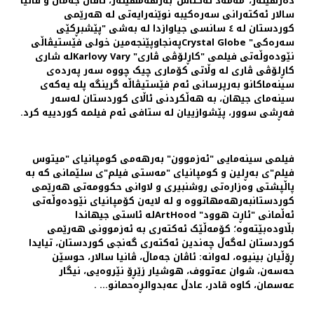
ده‌رهێنه‌ر،"مەمەد ئەکتاش"بەرهەمهێنه‌ر، ئاڤان جەماڵ و ڤانیا
سالار ئه‌کته‌رانی سه‌ره‌کیبه نوێنه‌رایه‌تی له هەرێمی
کوردستان لە ٤ سانسی جیاوازدا لە به‌شی "پێشبڕکێی
سه‌ره‌کی" Crystal Globeپه‌نجاوپێنجه‌مین خولی فێستیڤاڵی
نێوده‌وڵه‌تی فیلمی "کاڕلۆڤی ڤاری" Karlovy Varyله شاری
کاڕلۆڤی ڤاری له وڵاتی کۆماری چیک چووه سه‌ر په‌رده‌ی
سینه‌ماکانو به‌رپرسانی ئه‌م فێستیڤاڵه گرینگه‌ پله یه‌که‌ی
سینه‌مای جیهان، به هه‌ڵکردنی ئاڵای کوردستان له‌سه‌ر
فه‌ڕشی سوور، پێشوازییان له ستافی ئه‌م فیلمه کوردییه‌ کرد.
فیلمی سینەمایی "ئەزموون" بەرهەمی کومپانیای "میتوس
فیلم"ی بەڕلین و کومپانیای "مەستی فیلم"ی سلێمانی که بە
پاڵپشتی وەزارەتی روشنبیری و لاوانی حکوومه‌تی هەرێمی
کوردستانبه‌رهه‌مهاتووه و لە لایەن کۆمپانیای نێودەوڵەتی
ئەڵمانی "ئاڕت هوود" ArtHoodلە ئاستی جیهاندا
بڵاودەبێتەوە؛ کۆمەڵێک ئەکتەری بە ئەزموونی هەرێمی
کوردستان لەگەڵ چەندین ئەکتەری گەنجی کوردستان، تیایدا
ڕۆڵیان بینیوە، لەوانە: ئاڤان جەماڵ، ڤانیا سالار، حوسێن
حەسەن، شوان عەتووف، هوشیار زێڕۆ نێروەیی، نیگار
عەسمان، کاوە قادر، عادڵ عەبدوالڕەحمانو... .