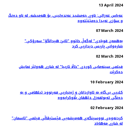
13 April 2024
عەباس غەزالی: ناوی جەمشید عەندەلیبی، بۆ هەمیشە، لە ناو دەنگ
و سۆزی نەیدا دەمێنێتەوە
07 March 2024
"به‌همه‌ن قوبادی" له‌گه‌ڵ خاتوو "ئانێ هیدالگۆ" سه‌رۆکی
شاره‌وانی پاریس دیداریی کرد
02 March 2024
فیلمی سینه‌مایی کوردی "خاڵا تارییا" لە شاری هه‌ولێر نمایش
ده‌کرێت
10 February 2024
کلیپی بی‌گاە بە ئاوازدانان و ژه‌نیاریی فه‌رنوود ئیلهامی و به‌
دەنگی ئەبولفەزل دێهقان بڵاوکرایەوە
02 February 2024
کردنەوەی نووسینگه‌ی هەمیشەیی فێستیڤاڵی فیلمی "ئاسمان"
لە شاری مەهاباد