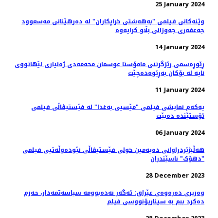
25 January 2024
وێنەکانی فیلمی "به‌هه‌شتی خراپکاران" لە دەرهێنانی مەسعوود
جەعفەری جه‌وزانی بڵاو کرایەوە
14 January 2024
ڕێوڕه‌سمی رێزگرتنی مامۆستا عوسمان محەمەدی ژه‌نیاری لێهاتووی
نایه‌ لە بۆکان بەڕێوەدەچێت
11 January 2024
یەکەم نمایشی فیلمی "مێسیی بەغدا" لە فێستیڤاڵی فیلمی
ئۆستێندە دەبێت
06 January 2024
هه‌ڵبژێردراوانی دەیەمین خولی فێستیڤاڵی نێودەوڵەتیی فیلمی
"دهۆک" ناسێندران
28 December 2023
وەزیری دەرەوەی عێراق: ئه‌گه‌ر نه‌ده‌بوومه‌ سیاسەتمەدار، حەزم
دەکرد ببم بە سیناریۆنووسی فیلم