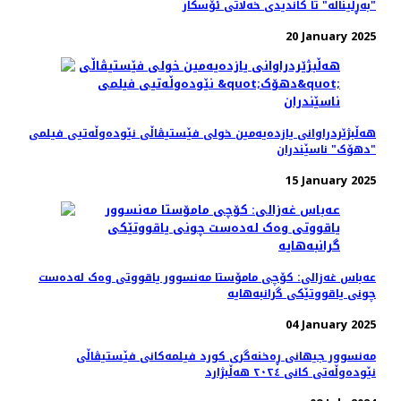
"بەڕلیناله" تا کاندیدی خه‌ڵاتی ئۆسکار
20 January 2025
هه‌ڵبژێردراوانی یازده‌یه‌مین خولی فێستیڤاڵی نێودەوڵەتیی فیلمی
"دهۆک" ناسێندران
15 January 2025
عەباس غەزالی: کۆچی مامۆستا مه‌نسوور یاقووتی وه‌ک له‌ده‌ست
چونی یاقووتێکی گرانبه‌هایه
04 January 2025
مەنسوور جیهانی ڕه‌خنه‌گری کورد فیلمه‌کانی فێستیڤاڵی
نێوده‌وڵه‌تی کانی ٢٠٢٤ هه‌ڵبژارد