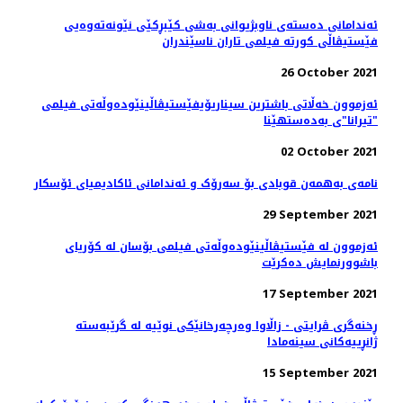
ئه‌ندامانی ده‌سته‌ی ناوبژیوانی به‌شی کێبڕکێی نێونه‌ته‌وه‌یی
فێستیڤاڵی کورته‌ فیلمی تاران ناسێندران
26 October 2021
ئەزموون خەڵاتی باشترین سیناریۆیفێستیڤاڵینێوده‌وڵه‌تی فیلمی
"تیرانا"ی به‌ده‌ستهێنا
02 October 2021
نامه‌ی به‌همه‌ن قوبادی بۆ سه‌رۆک و ئه‌ندامانی ئاکادیمیای ئۆسکار
29 September 2021
ئەزموون لە فێستیڤاڵینێوده‌وڵه‌تی فیلمی بۆسان له کۆریای
باشوورنمایش ده‌کرێت
17 September 2021
ڕخنەگری ڤرایتی - زاڵاوا وەرچەرخانێکی نوێیە لە گرێبەستە
ژانڕییەکانی سینەمادا
15 September 2021