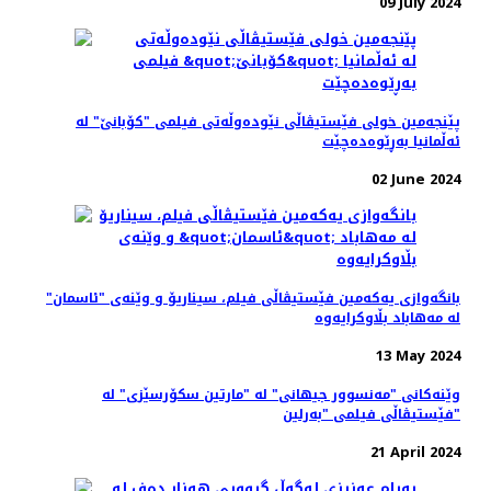
09 July 2024
پێنجەمین خولی فێستیڤاڵی نێودەوڵەتی فیلمی "کۆبانێ" لە
ئەڵمانیا بەڕێوەده‌چێت
02 June 2024
بانگەوازی یەکەمین فێستیڤاڵی فیلم، سیناریۆ و وێنه‌ی "ئاسمان"
لە مەهاباد بڵاوکرایەوە
13 May 2024
وێنەکانی "مەنسوور جیهانی" له‌ "مارتین سکۆرسێزی" لە
فێستیڤاڵی فیلمی "بەرلین"
21 April 2024