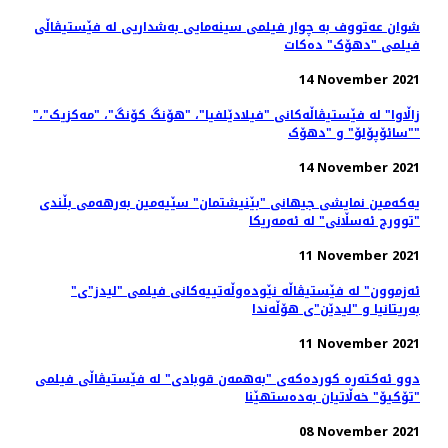
شوان عەتووف به چوار فیلمی سینەمایی بەشداریی لە فێستیڤاڵی
فیلمی "دهۆک" دەكات
14 November 2021
"زاڵاوا" لە فێستیڤاڵەکانی "فیلادێلفیا"، "هۆنگ کۆنگ"، "مەکزیک"،
"سائۆپۆلۆ" و "دهۆک"
14 November 2021
یەکەمین نمایشی جیهانی "بێنیشتمان" سێیەمین بەرهەمی بڵندی
"توورج ئەسڵانی" لە ئەمەریکا
11 November 2021
"ئەزموون" لە فێستیڤاڵە نێودەوڵەتییەکانی فیلمی "لیدز"ی
بەریتانیا و "لیدێن"ی هۆڵەندا
11 November 2021
دوو ئەکتەرە کوردەکەی "بەهمەن قوبادی" لە فێستیڤاڵی فیلمی
"تۆکیۆ" خەڵاتیان بەدەستهێنا
08 November 2021