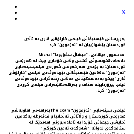
به‌رپرسانی فێستیڤاڵی فیلمی کاڕلۆڤی ڤاری به ئاڵای
کوردستان پێشوازییان له "ئەزموون" کرد
مەنسوور جیهانی ـ "میشاڵ سڤۆبودا" Michal
Svobodaکونسوڵی گشتی وڵاتی کۆماری چیک لە هه‌رێمی
کوردستان؛ به بۆنه‌ی سه‌رکه‌وتنی گه‌وره‌ی فیلمیسینەمایی
"ئەزموون"له٥٥مین فێستیڤاڵی نێوده‌وڵه‌تی فیلمی "کاڕلۆڤی
ڤاری"چیکو به‌ده‌ستهێنانی خه‌ڵاتی ڕخنه‌گرانی نێوده‌وڵه‌تی
فیلم، پیرۆزباییلە ستاف و بەرهەمهێنەرانی فیلمی کوردی
"ئەزموون" کرد.
فیلمی سینەمایی "ئەزموون" The Examبەرهەمی هاوبەشی
هەرێمی کوردستان و وڵاتانی ئەڵمانیا و قەتەر؛له یه‌که‌مین
نمایشی جیهانی خۆیدا به ئاماده‌بوونی هه‌ندێک له
ستافه‌که‌ی له‌وانه: "شەوکەت ئەمین کورکی"