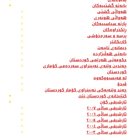
بابەتە گشتییەکان
هەواڵی گشتی
هەواڵی هونەری
پارتە سیاسییەکان
ڕێکخراوەکان
پرسە و سەرەخۆشی
کاریکاتێر
دیمانەی تایبەت
بابەتی هەڵبژاردە
حکومەتی هەرێمی کوردستان
چەندین وێنەی نەبینراوی سەردەمی کۆماری
کوردستان
لە فەیسبووکەوە
ڤیدۆ
چەند وێنەیەکی نەبینراوی کۆمار کوردستان
کتێبخانەی کوردستان نێت
ئارشیفی کۆن
ئارشیفی ساڵی ٢٠٠٧
ئارشیفی ساڵی ٢٠٠٦
ئارشیفی ساڵی ٢٠٠٥
ئارشیفی ساڵی ٢٠٠٤
ئارشیفی ساڵی ٢٠٠٣