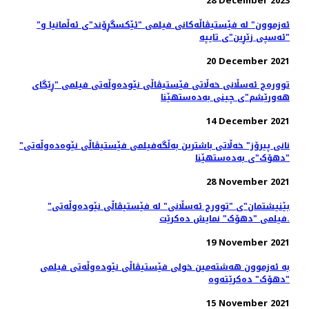
28 December 2023
"ئەزموون" لە فێستیڤاڵەکانی فیلمی "ئێکسگڕۆند"ی ئەڵمانیا و
"ئەسپی زێڕین"ی تایپە
20 December 2021
توورەج ئەسڵانی خەڵاتی فێستیڤاڵی نێودەوڵەتی فیلمی "ڕێگای
هەورێشم"ی چینی بەدەستهێنا
14 December 2021
"نانی پیرۆز" خەڵاتی باشترین بەڵگەفیلمی فێستیڤاڵی نێوەدەوڵەتی
"دهۆک"ی بەدەستهێنا
28 November 2021
"بێنیشتمان"ی "توورج ئەسڵانی" لە فێستیڤاڵی نێودەوڵەتی
فیلمی "دهۆک" نمایش ده‌کرێت.
19 November 2021
بە ئەزموون هەشتەمین خولی فێستیڤاڵی نێودەوڵەتی فیلمی
"دهۆک" دەکرێتەوە
15 November 2021