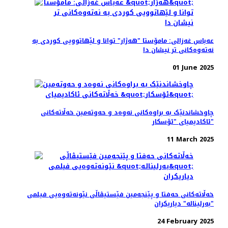
عەباس غەزالی: مامۆستا "هەژار" توانا و لێهاتوویی کوردی به
نەتەوەکانی تر نیشان دا
01 June 2025
چاوخشاندنێک به براوه‌کانی نه‌وه‌د و حه‌و‌ته‌مین خه‌ڵاته‌کانی
ئاکادیمیای "ئۆسکار"
11 March 2025
خه‌ڵاته‌کانی حه‌فتا و پێنجه‌مین فێستیڤاڵی نێونه‌ته‌وه‌یی فیلمی
"بەرلیناله" دیاریکران
24 February 2025