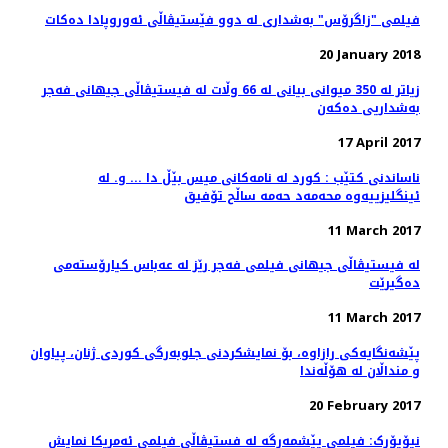
فیلمی "زاگرۆس" بەشداری لە دوو فێستیڤاڵی ئەوروپادا دەکات
20 January 2018
زیاتر لە 350 میوانی بیانی لە 66 وڵات لە فیستیڤاڵی جیهانی فەجر
بەشداریی دەکەن
17 April 2017
ناساندنی کتێب : کورد لە نامەکانی میس بێڵ دا ... و. لە
ئینگلیزییەوە محەمەد حەمە ساڵح تۆفیق
11 March 2017
لە فیستیڤاڵی جیهانی فیلمی فەجر رێز لە عەباس کیارۆستەمی
دەگیرێت
11 March 2017
پێشەنگایەکی رازاوە، بۆ نمایشکردنی جلوبەرگی کوردی ژنان، پیاوان
و منداڵان لە هۆڵەندا
20 February 2017
نیۆیۆرک: فیلمی پێشمەرگە لە فستیڤاڵی فیلمی ئەمریکا نمایش