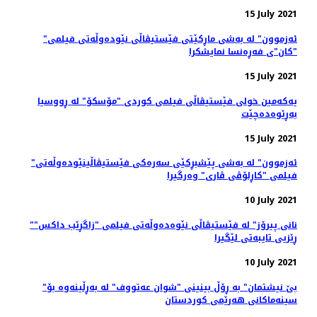
15 July 2021
"ئەزموون" لە به‌شی ماڕکێتی فێستیڤاڵی نێوده‌وڵه‌تی فیلمی
"کان"ی فه‌ڕه‌نسا نمایشکرا
15 July 2021
یەکەمین خولی فێستیڤاڵی فیلمی کوردی "مۆسکۆ" لە ڕووسیا
بەڕێوەدەچێت
15 July 2021
"ئەزموون" لە به‌شی پێشبڕکێی سه‌ره‌کی فێستیڤاڵینێوده‌وڵه‌تی
فیلمی "کاڕلۆڤی ڤاری" وه‌رگیرا
10 July 2021
"نانی پیرۆز" لە فێستیڤاڵی نێوەدەوڵەتی فیلمی "زاگڕێب داکس"
ڕێزیی تایبەتی لێگیرا
10 July 2021
"بێ نیشتمان" بە ڕۆڵ بینینی "شوان عەتووف" لە بەڕڵینەوە بۆ
سینەماکانی هەرێمی کوردستان