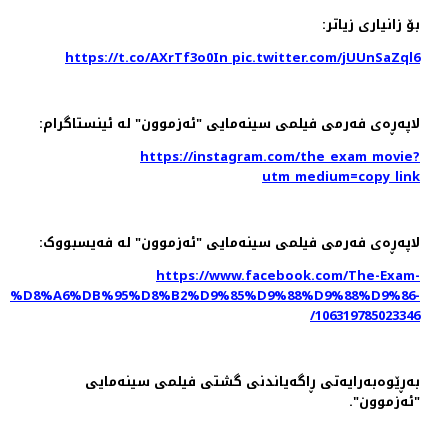
بۆ زانیاری زیاتر:
https://t.co/AXrTf3o0In pic.twitter.com/jUUnSaZql6
لاپەڕەی فەرمی فیلمی سینەمایی "ئەزموون" لە ئینستاگرام:
https://instagram.com/the_exam_movie?
utm_medium=copy_link
لاپەڕەی فەرمی فیلمی سینەمایی "ئەزموون" لە فه‌یسبووک:
https://www.facebook.com/The-Exam-
%D8%A6%DB%95%D8%B2%D9%85%D9%88%D9%88%D9%86-
106319785023346/
بەڕێوەبەرایەتی ڕاگەیاندنی گشتی فیلمی سینەمایی
"ئەزموون".