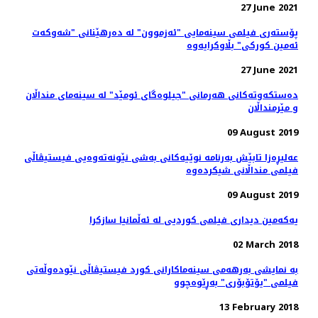
27 June 2021
پۆسته‌ری فیلمی سینەمایی "ئەزموون" لە دەرهێنانی "شەوکەت
ئەمین کورکی" بڵاوکرایەوە
27 June 2021
ده‌ستکه‌وته‌کانی هه‌رمانی "جیلوه‌گای ئومێد" له‌ سینه‌مای منداڵان
و مێرمنداڵان
09 August 2019
عه‌لیڕه‌زا تابێش به‌رنامه‌ نوێیه‌کانی به‌شی نێونه‌ته‌وه‌یی فیستیڤاڵی
09 August 2019
یەکەمین دیداری فیلمی کوردیی لە ئەڵمانیا سازکرا
02 March 2018
بە نمایشی بەرهەمی سینەماکارانی کورد فیستیڤاڵی نێودەوڵەتی
فیلمی "یۆتۆبۆری" بەڕێوەچوو
13 February 2018