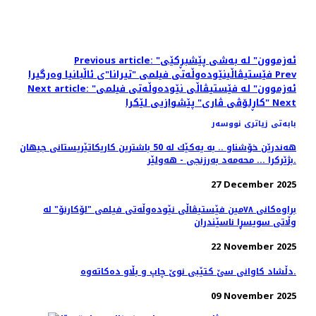
Previous article: "ئەزموون" لە به‌شی پێشبڕکێی
Prev
فێستیڤاڵینێوده‌وڵه‌تی فیلمی "تیرانا"ی ئاڵبانیا وه‌رگیرا
Next article: "ئەزموون" لە فێستیڤاڵی نێوده‌وڵه‌تی فیلمی
Next
"کاڕلۆڤی ڤاری" پێشوازیی لێکرا
بابەتی زیاتری نووسەر
هه‌ندرێن خۆشناو .. به‌ یه‌كێك له‌ 50 باشترین كاریكاتێریستانی جیهان
بژێركرا ... محه‌مه‌د به‌رزنجی - هه‌ولێر.
27 December 2025
براوه‌کانی ٧٨مین فێستیڤاڵی نێوده‌وڵه‌تی فیلمی "لۆکارنۆ" له
وڵاتی سویسڕا ناسێندران
22 November 2025
دڵشاد کاوانى سێ کتێبى نوێ چاپ و بڵاو دەکاتەوە.
09 November 2025