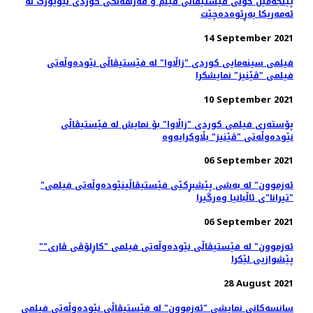
پێنجەمین خولی فێستیڤاڵی فیلم و فەرهەنگی کوردی نیۆیۆرک لە
ئەمەریکا بەڕێوەدەچێت
14 September 2021
فیلمی سینەمایی کوردی "زاڵاوا" لە فێستیڤاڵی نێودەوڵەتی
فیلمی "ڤێنیز" نمایشکرا
10 September 2021
پۆستەری فیلمی کوردی "زاڵاوا" بۆ نمایش لە فێستیڤاڵی
نێودەوڵەتی "ڤێنیز" بڵاوکرایەوە
06 September 2021
"ئەزموون" لە به‌شی پێشبڕکێی فێستیڤاڵینێوده‌وڵه‌تی فیلمی
"تیرانا"ی ئاڵبانیا وه‌رگیرا
06 September 2021
"ئەزموون" لە فێستیڤاڵی نێوده‌وڵه‌تی فیلمی "کاڕلۆڤی ڤاری"
پێشوازیی لێکرا
28 August 2021
سانسه‌کانی نمایشی "ئەزموون" لە فێستیڤاڵی نێوده‌وڵه‌تی فیلمی