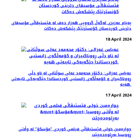
پەیام عەزیزی لەگەڵ گرووپی هەزار دەف لە فێستیڤاڵی مۆسیقای
دێرینی کوردستان کۆنسێرتێک پێشکەش دەکات
18 April 2024
عه‌باس غه‌زالی: دکتۆر محەمەد عەلی سوڵتانی لە ناو دڵی
ڕووناکبیران و کۆمەڵگەی زانستیی کوردستاندا جێگەیەکی تایبەتی
هەیە.
17 April 2024
چواره‌مین خولی فێستیڤاڵی فیلمی کوردی "مۆسکۆ" لە وڵاتی
ڕووسیا بەڕێوەده‌چێت