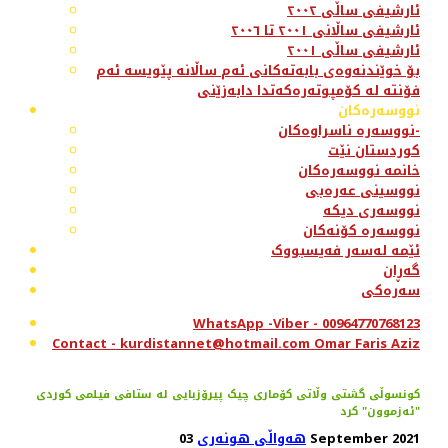
ئارشیفی ساڵی ٢٠٠٢
ئارشیفی ساڵانی ٢٠٠١ تا ٢٠٠٦
ئارشیفی ساڵی ٢٠٠١
بۆ خوێندنەوەی بابەتەکانی ئەم ساڵانە پێویسە ئەم
فۆنتە لە کۆمپوتەرەکەتدا دابەزێنی
نووسەرەکان
نووسەرە ناسراوەکان-
کوردستان نێت
خانمە نووسەرەکان
نووسینی عەرەبی
نووسەری دیکە
نووسەرە کۆنەکان
ئێمە لەسەر فەیسبووک
گەڕان
سەرەکی
WhatsApp -Viber - 00964770768123
Contact - kurdistannet@hotmail.com Omar Faris Aziz
کونسوڵی گشتی وڵاتی کۆماری چیک پیرۆزبایی لە ستافی فیلمی کوردی
"ئەزموون" کرد
03 September 2021
هەواڵی هونەری