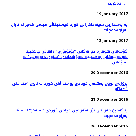
دەکرێت. . .
19 January 2017
بە بەشداریی سینەماکارانی کورد فیستیڤاڵی فیلمی فەجر لە تاران
بەڕێوەدەچێت
18 January 2017
کۆمه‌ڵه‌ی هونه‌ره ‌جوانه‌کانی "یۆتۆبۆری" داهاتی چالاکییه‌
هونه‌رییه‌کانی به‌خشییه‌ نه‌خۆشخانه‌ی "سۆزی ده‌روونی" له
سلێمانی
29 December 2016
پرۆژەی نوێی بەھمەن قوبادی بۆ منداڵانی کورد بە ناوی "منداڵانی
ھەتاو"
28 December 2016
یەکەمین حەوتەی نێونەتەوەیی فیلمی کوردی "سنەدژ" لە سنە
بەڕێوەدەچێت
26 December 2016