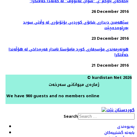
"باخەکەی باوکم"ی "شوان عەتووف" لە کەنەدا خەڵاتکرا
26 December 2016
سێهەمین دیداری شانۆی کوردیی یۆتۆبۆری لە وڵاتی سوید
به‌ڕێوه‌ده‌چێت
23 December 2016
هونەرمەندی مۆسیقاری کورد مامۆستا نامدار قەرەداخی لە هۆڵەندا
خەڵاتکرا
21 December 2016
© kurdistan Net 2026
ژمارەی میوانانی سەرخەت
We have 900 guests and no members online
Search
پەیوەندی
بابەتە گشتییەکان