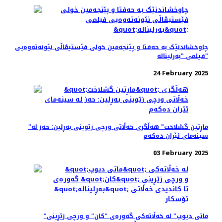
چاوخشاندنێک به حه‌فتا و پێنجه‌مین خولی فێستیڤاڵی نێونه‌ته‌وه‌یی
فیلمی "بەرلیناله"
24 February 2025
"ماڕتین گشلاخت" هە‌ڵگری خه‌ڵاتی ورچی زێوینی بەڕلین: حه‌ز له
سینه‌مای ئێران ده‌که‌م
03 February 2025
"ماتی دیوپ" لە خه‌ڵاته‌کی گه‌وره‌ی "کان" و ورچی زێڕینی