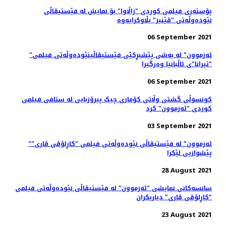
پۆستەری فیلمی کوردی "زاڵاوا" بۆ نمایش لە فێستیڤاڵی
نێودەوڵەتی "ڤێنیز" بڵاوکرایەوە
06 September 2021
"ئەزموون" لە به‌شی پێشبڕکێی فێستیڤاڵینێوده‌وڵه‌تی فیلمی
"تیرانا"ی ئاڵبانیا وه‌رگیرا
06 September 2021
کونسوڵی گشتی وڵاتی کۆماری چیک پیرۆزبایی لە ستافی فیلمی
کوردی "ئەزموون" کرد
03 September 2021
"ئەزموون" لە فێستیڤاڵی نێوده‌وڵه‌تی فیلمی "کاڕلۆڤی ڤاری"
پێشوازیی لێکرا
28 August 2021
سانسه‌کانی نمایشی "ئەزموون" لە فێستیڤاڵی نێوده‌وڵه‌تی فیلمی
"کاڕلۆڤی ڤاری" دیاریکران
23 August 2021