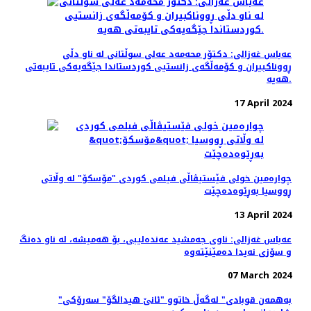
عه‌باس غه‌زالی: دکتۆر محەمەد عەلی سوڵتانی لە ناو دڵی
ڕووناکبیران و کۆمەڵگەی زانستیی کوردستاندا جێگەیەکی تایبەتی
هەیە.
17 April 2024
چواره‌مین خولی فێستیڤاڵی فیلمی کوردی "مۆسکۆ" لە وڵاتی
ڕووسیا بەڕێوەده‌چێت
13 April 2024
عەباس غەزالی: ناوی جەمشید عەندەلیبی، بۆ هەمیشە، لە ناو دەنگ
و سۆزی نەیدا دەمێنێتەوە
07 March 2024
"به‌همه‌ن قوبادی" له‌گه‌ڵ خاتوو "ئانێ هیدالگۆ" سه‌رۆکی