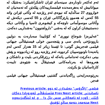
ئەم ئەکتەر ناودارەی سینەمای ئێران ئاشکراشیکرد: بەشێک لە
میوانانیش لە بەهرەمەندە فیلمسازییەکان پێکدێن کە تەمەنیان لە
خوارووی 27 ساڵدایە کە نیوەی ئەم ڕێژەیە لە وڵاتی ئێرانن واتە
55 کەس لە هەموو پارێزگاکانی ئێران و 55 کەسی دیکەش لە
وڵاتانی موسوڵمانی ناوچەکە و کیشوەری ئاسیا و وڵاتانی دیکە
دەستنیشان کراون کە لە بەشی "دارولفنوون" بەشداریی دەکەن.
"عەلیرەزا شوجاع نووری" لە کۆتاییدا سەبارەت بە دوایین
باروودۆخی یانەی سی و پێنجەمین خولی فیستیڤاڵی جیهانی
فیلمی فەجریش گوتی: تا ئێستا زیاتر لە 15 هەزار کەس لەم
یانەیەدا ناونووسییان کردووە، ئەم ڕێژەیە روو لە زیادبوونە و پێش
بینی دەکرێت ئەندامانی یانەکە لە رزێرڤکردنی بلیت و داشکان و
هەروەها لە بەرنامەکانی فیستیڤاڵ بە شێوەی تایبەت
کارئاسانیان بۆ بکرێت.
بەڕێوەبەرایەتی ڕاگەیاندنی گشتیی
فیستیڤاڵی جیهانی فیلمی
فەجر.
Previous article: فیلمی "زاگرۆس" بەشداری لە دوو
Next article: ناساندنی
Prev
فێستیڤاڵی ئەوروپادا دەکات
کتێب : کورد لە نامەکانی میس بێڵ دا ... و. لە ئینگلیزییەوە
Next
محەمەد حەمە ساڵح تۆفیق