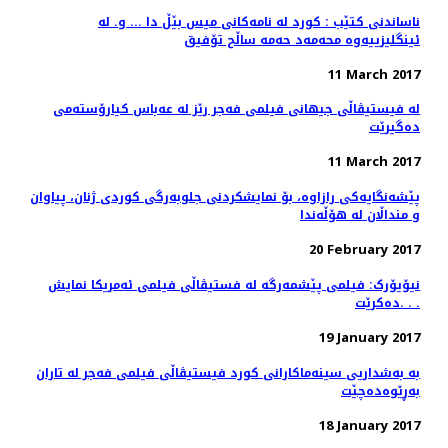
ناساندنی کتێب : کورد لە نامەکانی میس بێڵ دا ... و. لە
ئینگلیزییەوە محەمەد حەمە ساڵح تۆفیق
11 March 2017
لە فیستیڤاڵی جیهانی فیلمی فەجر رێز لە عەباس کیارۆستەمی
دەگیرێت
11 March 2017
پێشەنگایەکی رازاوە، بۆ نمایشکردنی جلوبەرگی کوردی ژنان، پیاوان
و منداڵان لە هۆڵەندا
20 February 2017
نیۆیۆرک: فیلمی پێشمەرگە لە فستیڤاڵی فیلمی ئەمریکا نمایش
دەکرێت. . .
19 January 2017
بە بەشداریی سینەماکارانی کورد فیستیڤاڵی فیلمی فەجر لە تاران
بەڕێوەدەچێت
18 January 2017