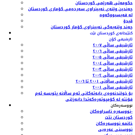
حکومەتی هەرێمی کوردستان
چەندین وێنەی نەبینراوی سەردەمی کۆماری کوردستان
لە فەیسبووکەوە
ڤیدۆ
چەند وێنەیەکی نەبینراوی کۆمار کوردستان
کتێبخانەی کوردستان نێت
ئارشیفی کۆن
ئارشیفی ساڵی ٢٠٠٧
ئارشیفی ساڵی ٢٠٠٦
ئارشیفی ساڵی ٢٠٠٥
ئارشیفی ساڵی ٢٠٠٤
ئارشیفی ساڵی ٢٠٠٣
ئارشیفی ساڵی ٢٠٠٢
ئارشیفی ساڵانی ٢٠٠١ تا ٢٠٠٦
ئارشیفی ساڵی ٢٠٠١
بۆ خوێندنەوەی بابەتەکانی ئەم ساڵانە پێویسە ئەم
فۆنتە لە کۆمپوتەرەکەتدا دابەزێنی
نووسەرەکان
نووسەرە ناسراوەکان-
کوردستان نێت
خانمە نووسەرەکان
نووسینی عەرەبی