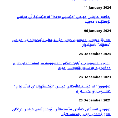
11 January 2024
یەکەم نمایشی فیلمی "مێسیی بەغدا" لە فێستیڤاڵی فیلمی
ئۆستێندە دەبێت
06 January 2024
هه‌ڵبژێردراوانی دەیەمین خولی فێستیڤاڵی نێودەوڵەتیی فیلمی
"دهۆک" ناسێندران
28 December 2023
وەزیری دەرەوەی عێراق: ئه‌گه‌ر نه‌ده‌بوومه‌ سیاسەتمەدار، حەزم
دەکرد ببم بە سیناریۆنووسی فیلم
28 December 2023
"ئەزموون" لە فێستیڤاڵەکانی فیلمی "ئێکسگڕۆند"ی ئەڵمانیا و
"ئەسپی زێڕین"ی تایپە
20 December 2021
توورەج ئەسڵانی خەڵاتی فێستیڤاڵی نێودەوڵەتی فیلمی "ڕێگای
هەورێشم"ی چینی بەدەستهێنا