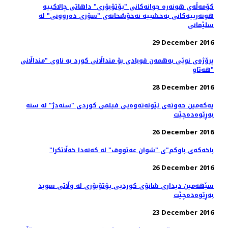
کۆمه‌ڵه‌ی هونه‌ره ‌جوانه‌کانی "یۆتۆبۆری" داهاتی چالاکییه‌
هونه‌رییه‌کانی به‌خشییه‌ نه‌خۆشخانه‌ی "سۆزی ده‌روونی" له
سلێمانی
29 December 2016
پرۆژەی نوێی بەھمەن قوبادی بۆ منداڵانی کورد بە ناوی "منداڵانی
ھەتاو"
28 December 2016
یەکەمین حەوتەی نێونەتەوەیی فیلمی کوردی "سنەدژ" لە سنە
بەڕێوەدەچێت
26 December 2016
"باخەکەی باوکم"ی "شوان عەتووف" لە کەنەدا خەڵاتکرا
26 December 2016
سێهەمین دیداری شانۆی کوردیی یۆتۆبۆری لە وڵاتی سوید
به‌ڕێوه‌ده‌چێت
23 December 2016