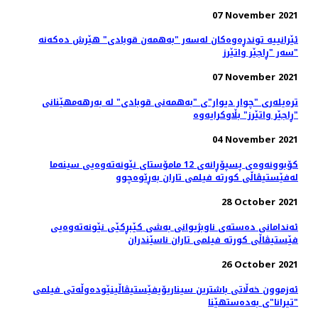
07 November 2021
ئێرانییە توندڕەوەکان لەسەر "بەهمەن قوبادی" هێرش دەکەنە
سەر "ڕاجێر واتێرز"
07 November 2021
ترەیلەری "چوار دیوار"ی "بەهمەنی قوبادی" لە بەرهەمهێنانی
"ڕاجێر واتێرز" بڵاوکرایەوە
04 November 2021
کۆبوونه‌وه‌ی پسپۆڕانه‌ی 12 مامۆستای نێونه‌ته‌وه‌یی سینه‌ما
له‌فێستیڤاڵی کورته‌ فیلمی تاران به‌ڕێوه‌چوو
28 October 2021
ئه‌ندامانی ده‌سته‌ی ناوبژیوانی به‌شی کێبڕکێی نێونه‌ته‌وه‌یی
فێستیڤاڵی کورته‌ فیلمی تاران ناسێندران
26 October 2021
ئەزموون خەڵاتی باشترین سیناریۆیفێستیڤاڵینێوده‌وڵه‌تی فیلمی
"تیرانا"ی به‌ده‌ستهێنا