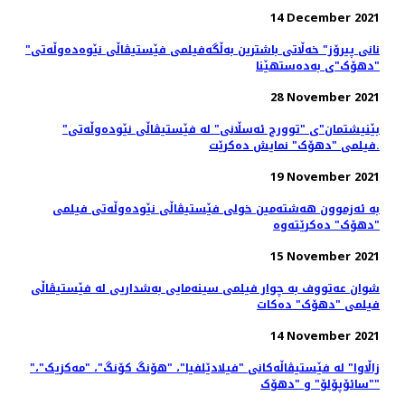
14 December 2021
"نانی پیرۆز" خەڵاتی باشترین بەڵگەفیلمی فێستیڤاڵی نێوەدەوڵەتی
"دهۆک"ی بەدەستهێنا
28 November 2021
"بێنیشتمان"ی "توورج ئەسڵانی" لە فێستیڤاڵی نێودەوڵەتی
فیلمی "دهۆک" نمایش ده‌کرێت.
19 November 2021
بە ئەزموون هەشتەمین خولی فێستیڤاڵی نێودەوڵەتی فیلمی
"دهۆک" دەکرێتەوە
15 November 2021
شوان عەتووف به چوار فیلمی سینەمایی بەشداریی لە فێستیڤاڵی
فیلمی "دهۆک" دەكات
14 November 2021
"زاڵاوا" لە فێستیڤاڵەکانی "فیلادێلفیا"، "هۆنگ کۆنگ"، "مەکزیک"،
"سائۆپۆلۆ" و "دهۆک"