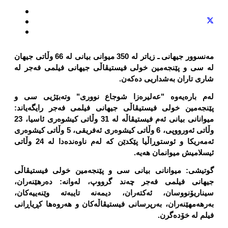
مەنسوور جیهانی
ـ زیاتر لە 350 میوانی بیانی لە 66 وڵاتی جیهان
لە سی و پێنجەمین خولی فیستیڤاڵی جیهانی فیلمی فەجر لە
شاری تاران بەشداریی دەکەن.
لەم بارەیەوە "عەلیرەزا شوجاع نووری" وتەبێژیی سی و
پێنجەمین خولی فیستیڤاڵی جیهانی فیلمی فەجر رایگەیاند:
میوانانی بیانی ئەم فیستیڤاڵە لە 31 وڵاتی کیشوەری ئاسیا، 23
وڵاتی ئەورووپی، 6 وڵاتی کیشوەری ئەفریقی، 5 وڵاتی کیشوەری
ئەمەریکا و ئوستوڕاڵیا پێکدێن کە لەم ناوەندەدا لە 24 وڵاتی
ئیسلامیش میوانمان هەیە.
گوتیشی: میوانانی بیانی سی و پێنجەمین خولی فیستیڤاڵی
جیهانی فیلمی فەجر چەند گرووپ، لەوانە: دەرهێنەران،
سیناریۆنووسان، ئەکتەران، دیمەنە تایبەتە وێنەییەکان،
بەرهەمهێنەران، بەرپرسانی فیستیڤاڵەکان و هەروەها کڕیاڕانی
فیلم لە خۆدەگرن.