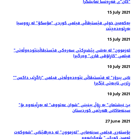
"کان"ی فه‌ڕه‌نسا نمایشکرا
15 July 2021
یەکەمین خولی فێستیڤاڵی فیلمی کوردی "مۆسکۆ" لە ڕووسیا
بەڕێوەدەچێت
15 July 2021
"ئەزموون" لە به‌شی پێشبڕکێی سه‌ره‌کی فێستیڤاڵینێوده‌وڵه‌تی
فیلمی "کاڕلۆڤی ڤاری" وه‌رگیرا
10 July 2021
"نانی پیرۆز" لە فێستیڤاڵی نێوەدەوڵەتی فیلمی "زاگڕێب داکس"
ڕێزیی تایبەتی لێگیرا
10 July 2021
"بێ نیشتمان" بە ڕۆڵ بینینی "شوان عەتووف" لە بەڕڵینەوە بۆ
سینەماکانی هەرێمی کوردستان
27 June 2021
پۆسته‌ری فیلمی سینەمایی "ئەزموون" لە دەرهێنانی "شەوکەت
ئەمین کورکی" بڵاوکرایەوە