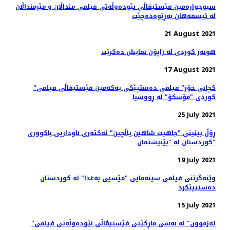
سیوچوارەمین فێستیڤاڵی نێودەوڵەتی فیلمی منداڵان و مێرمنداڵان
لە ئیسفەهان بەڕێوەدەچێت
21 August 2021
هونەر کوردی لە ژاپۆن نمایش دەکرێت
17 August 2021
"کچانی خۆر" فیلمی ده‌ستپێکی یه‌که‌‌مین فێستیڤاڵی فیلمی
کوردی "مۆسکۆ" لە ڕووسیا
25 July 2021
ڕۆڵ بینینی "جاهیت شاهین یاڵچین" ئەکتەری ناوداریی باکووری
کوردستان لە "بێنیشتمان"
19 July 2021
وێنەگرتنی فیلمی سینەمایی "مێسیی بەغدا" لە کوردستان
دەستیپێکرد
15 July 2021
"ئەزموون" لە به‌شی ماڕکێتی فێستیڤاڵی نێوده‌وڵه‌تی فیلمی