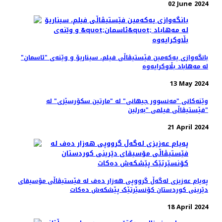
02 June 2024
بانگەوازی یەکەمین فێستیڤاڵی فیلم، سیناریۆ و وێنه‌ی "ئاسمان"
لە مەهاباد بڵاوکرایەوە
13 May 2024
وێنەکانی "مەنسوور جیهانی" له‌ "مارتین سکۆرسێزی" لە
فێستیڤاڵی فیلمی "بەرلین"
21 April 2024
پەیام عەزیزی لەگەڵ گرووپی هەزار دەف لە فێستیڤاڵی مۆسیقای
دێرینی کوردستان کۆنسێرتێک پێشکەش دەکات
18 April 2024