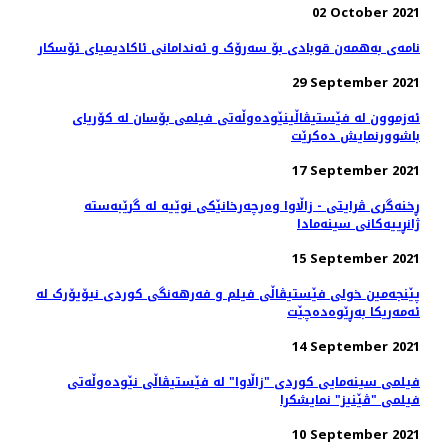
02 October 2021
نامه‌ی به‌همه‌ن قوبادی بۆ سه‌رۆک و ئه‌ندامانی ئاکادیمیای ئۆسکار
29 September 2021
ئەزموون لە فێستیڤاڵینێوده‌وڵه‌تی فیلمی بۆسان له کۆریای
باشوورنمایش ده‌کرێت
17 September 2021
ڕخنەگری ڤرایتی - زاڵاوا وەرچەرخانێکی نوێیە لە گرێبەستە
ژانڕییەکانی سینەمادا
15 September 2021
پێنجەمین خولی فێستیڤاڵی فیلم و فەرهەنگی کوردی نیۆیۆرک لە
ئەمەریکا بەڕێوەدەچێت
14 September 2021
فیلمی سینەمایی کوردی "زاڵاوا" لە فێستیڤاڵی نێودەوڵەتی
فیلمی "ڤێنیز" نمایشکرا
10 September 2021