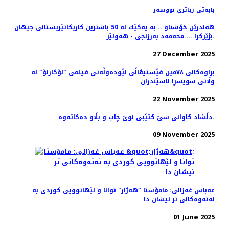
بابەتی زیاتری نووسەر
هه‌ندرێن خۆشناو .. به‌ یه‌كێك له‌ 50 باشترین كاریكاتێریستانی جیهان
بژێركرا ... محه‌مه‌د به‌رزنجی - هه‌ولێر.
27 December 2025
براوه‌کانی ٧٨مین فێستیڤاڵی نێوده‌وڵه‌تی فیلمی "لۆکارنۆ" له
وڵاتی سویسڕا ناسێندران
22 November 2025
دڵشاد کاوانى سێ کتێبى نوێ چاپ و بڵاو دەکاتەوە.
09 November 2025
عەباس غەزالی: مامۆستا "هەژار" توانا و لێهاتوویی کوردی به
نەتەوەکانی تر نیشان دا
01 June 2025