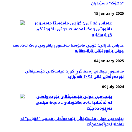
"دهۆک" ناسێندران
15 January 2025
عەباس غەزالی: کۆچی مامۆستا مه‌نسوور یاقووتی وه‌ک له‌ده‌ست
چونی یاقووتێکی گرانبه‌هایه
04 January 2025
مەنسوور جیهانی ڕه‌خنه‌گری کورد فیلمه‌کانی فێستیڤاڵی
نێوده‌وڵه‌تی کانی ٢٠٢٤ هه‌ڵبژارد
09 July 2024
پێنجەمین خولی فێستیڤاڵی نێودەوڵەتی فیلمی "کۆبانێ" لە
ئەڵمانیا بەڕێوەده‌چێت