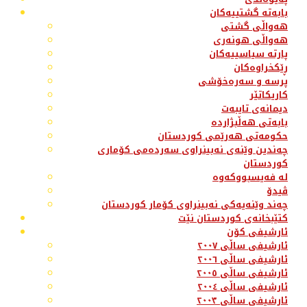
بابەتە گشتییەکان
هەواڵی گشتی
هەواڵی هونەری
پارتە سیاسییەکان
ڕێکخراوەکان
پرسە و سەرەخۆشی
کاریکاتێر
دیمانەی تایبەت
بابەتی هەڵبژاردە
حکومەتی هەرێمی کوردستان
چەندین وێنەی نەبینراوی سەردەمی کۆماری
کوردستان
لە فەیسبووکەوە
ڤیدۆ
چەند وێنەیەکی نەبینراوی کۆمار کوردستان
کتێبخانەی کوردستان نێت
ئارشیفی کۆن
ئارشیفی ساڵی ٢٠٠٧
ئارشیفی ساڵی ٢٠٠٦
ئارشیفی ساڵی ٢٠٠٥
ئارشیفی ساڵی ٢٠٠٤
ئارشیفی ساڵی ٢٠٠٣