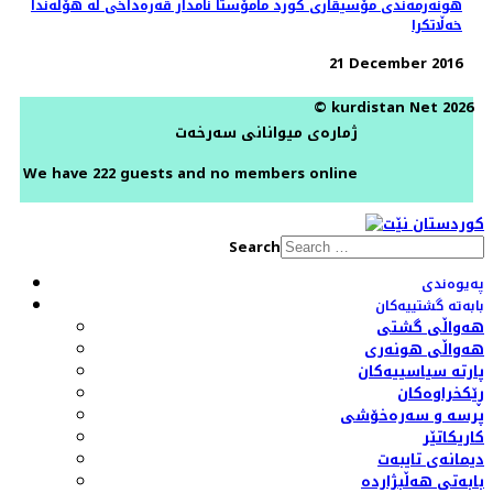
هونەرمەندی مۆسیقاری کورد مامۆستا نامدار قەرەداخی لە هۆڵەندا
خەڵاتکرا
21 December 2016
© kurdistan Net 2026
ژمارەی میوانانی سەرخەت
We have 222 guests and no members online
Search
پەیوەندی
بابەتە گشتییەکان
هەواڵی گشتی
هەواڵی هونەری
پارتە سیاسییەکان
ڕێکخراوەکان
پرسە و سەرەخۆشی
کاریکاتێر
دیمانەی تایبەت
بابەتی هەڵبژاردە