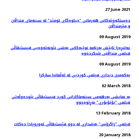
27 June 2021
ده‌ستکه‌وته‌کانی هه‌رمانی "جیلوه‌گای ئومێد" له‌ سینه‌مای منداڵان
و مێرمنداڵان
09 August 2019
عه‌لیڕه‌زا تابێش به‌رنامه‌ نوێیه‌کانی به‌شی نێونه‌ته‌وه‌یی فیستیڤاڵی
09 August 2019
یەکەمین دیداری فیلمی کوردیی لە ئەڵمانیا سازکرا
02 March 2018
بە نمایشی بەرهەمی سینەماکارانی کورد فیستیڤاڵی نێودەوڵەتی
فیلمی "یۆتۆبۆری" بەڕێوەچوو
13 February 2018
فیلمی "زاگرۆس" بەشداری لە دوو فێستیڤاڵی ئەوروپادا دەکات
20 January 2018