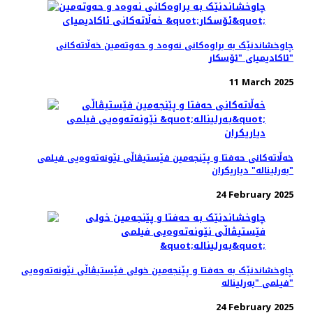
چاوخشاندنێک به براوه‌کانی نه‌وه‌د و حه‌و‌ته‌مین خه‌ڵاته‌کانی
ئاکادیمیای "ئۆسکار"
11 March 2025
خه‌ڵاته‌کانی حه‌فتا و پێنجه‌مین فێستیڤاڵی نێونه‌ته‌وه‌یی فیلمی
"بەرلیناله" دیاریکران
24 February 2025
چاوخشاندنێک به حه‌فتا و پێنجه‌مین خولی فێستیڤاڵی نێونه‌ته‌وه‌یی
فیلمی "بەرلیناله"
24 February 2025