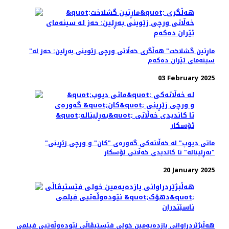
"ماڕتین گشلاخت" هە‌ڵگری خه‌ڵاتی ورچی زێوینی بەڕلین: حه‌ز له
سینه‌مای ئێران ده‌که‌م
03 February 2025
"ماتی دیوپ" لە خه‌ڵاته‌کی گه‌وره‌ی "کان" و ورچی زێڕینی
"بەڕلیناله" تا کاندیدی خه‌ڵاتی ئۆسکار
20 January 2025
هه‌ڵبژێردراوانی یازده‌یه‌مین خولی فێستیڤاڵی نێودەوڵەتیی فیلمی