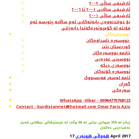
ئارشیفی ساڵی ٢٠٠٢
ئارشیفی ساڵانی ٢٠٠١ تا ٢٠٠٦
ئارشیفی ساڵی ٢٠٠١
بۆ خوێندنەوەی بابەتەکانی ئەم ساڵانە پێویسە ئەم
فۆنتە لە کۆمپوتەرەکەتدا دابەزێنی
نووسەرەکان
نووسەرە ناسراوەکان-
کوردستان نێت
خانمە نووسەرەکان
نووسینی عەرەبی
نووسەری دیکە
نووسەرە کۆنەکان
ئێمە لەسەر فەیسبووک
گەڕان
سەرەکی
WhatsApp -Viber - 00964770768123
Contact - kurdistannet@hotmail.com Omar Faris Aziz
زیاتر لە 350 میوانی بیانی لە 66 وڵات لە فیستیڤاڵی جیهانی فەجر
بەشداریی دەکەن
17 April 2017
هەواڵی هونەری