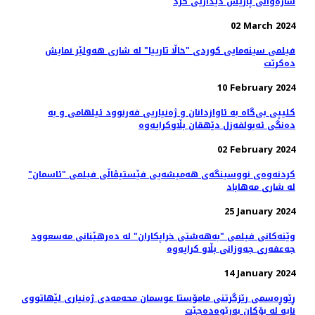
شاره‌وانی پاریس دیداریی کرد
02 March 2024
فیلمی سینه‌مایی کوردی "خاڵا تارییا" لە شاری هه‌ولێر نمایش
ده‌کرێت
10 February 2024
کلیپی بی‌گاە بە ئاوازدانان و ژه‌نیاریی فه‌رنوود ئیلهامی و به‌
دەنگی ئەبولفەزل دێهقان بڵاوکرایەوە
02 February 2024
کردنەوەی نووسینگه‌ی هەمیشەیی فێستیڤاڵی فیلمی "ئاسمان"
لە شاری مەهاباد
25 January 2024
وێنەکانی فیلمی "به‌هه‌شتی خراپکاران" لە دەرهێنانی مەسعوود
جەعفەری جه‌وزانی بڵاو کرایەوە
14 January 2024
ڕێوڕه‌سمی رێزگرتنی مامۆستا عوسمان محەمەدی ژه‌نیاری لێهاتووی
نایه‌ لە بۆکان بەڕێوەدەچێت