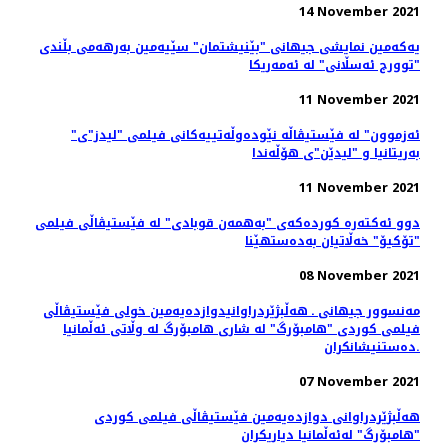
14 November 2021
یەکەمین نمایشی جیهانی "بێنیشتمان" سێیەمین بەرهەمی بڵندی
"توورج ئەسڵانی" لە ئەمەریکا
11 November 2021
"ئەزموون" لە فێستیڤاڵە نێودەوڵەتییەکانی فیلمی "لیدز"ی
بەریتانیا و "لیدێن"ی هۆڵەندا
11 November 2021
دوو ئەکتەرە کوردەکەی "بەهمەن قوبادی" لە فێستیڤاڵی فیلمی
"تۆکیۆ" خەڵاتیان بەدەستهێنا
08 November 2021
مەنسوور جیهانی ـ هه‌ڵبژێردراوانیدوازدەیەمین خولی فێستیڤاڵی
فیلمی کوردی "هامبۆرگ" لە شاری هامبۆرگ لە وڵاتی ئەڵمانیا
ده‌ستنیشانکران.
07 November 2021
هه‌ڵبژێردراوانی دوازدەیەمین فێستیڤاڵی فیلمی کوردی
"هامبۆرگ" لەئەڵمانیا دیاریکران