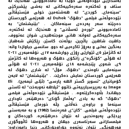
بەشداریی نێودەوڵەتی خۆیدا به ئاماده‌بوونی. هه‌ندێک له
ستاف و ئه‌کته‌ره سه‌ره‌کییه‌کانی لە بەشی پێشبڕکێی
"سینەمای. کوردی" لە هەشتەمین خولی فێستیڤاڵی
نێودەوڵەتی فیلمی "دهۆک" Duhok لە. هەرێمی کوردستان
دەچێتە سەر پەردەی سینەماکان. . "بێنیشتمان" به
ئاماده‌بوونی "توره‌ج ئه‌سڵانی" و هه‌ندێک له ئه‌کته‌ره.
سه‌ره‌کییه‌کانی له‌وانه: هانی موجتەهیدی، شوان عەتووف،
جاهیت شاهین. یاڵچین، بوڵەنت کاسێر، ڕێکێش شەهباز،
بەنگین عەلی و بەڕۆژ ئاکرەیی له دوو. سانسی جیاوازدا واته:
له کاتژمێر ٥ی ئێوارێی ڕۆژی چوارشه‌مه ١٧ی. نۆڤه‌مبه‌ری ٢٠٢١
له هۆڵی "کۆنگرە"ی زانکۆی دهۆک و هەروەها له کاتژمێر
٩ی. شه‌وی پێنجشه‌مه ١٨ی نۆڤه‌مبه‌ری ٢٠٢١ له هۆڵی
سینەمایی ناوەندی "دهۆک. مۆڵ" لە شاری دهۆک له
هه‌رێمی کوردستان نمایش ده‌کرێت. . "بێنیشتمان" لە لایەن
کۆمپانیای "تسویر گستر الهە پارسی" (ئێلی ئیمەیج). Eli
Image بە بەرپرسیارییەتی خاتوو "ئیلاهە نەوبەخت" لە ئاستی
جیهاندا. بڵاودەکرێتەوە. . فێستیڤاڵی نێودەوڵەتی فیلمی
"دهۆک" کە بە یادی "یەڵماز گۆنای" دەرهێنەر. ناوداری
سینەما و براوەی خەڵاتی چڵە خورمای فێستیڤاڵی
نێودەوڵەتی فیلمی. "کان"ی فەڕەنسا (1982) و بە مەبەستی
پردێکی پەیوەندیی لە نێوان دەرهێنەرە. کوردەکان و
فیلمسازانی سەرتاسەری جیهان و هەروەها ئاڵووگۆڕی
فەرهەنگی. نێوان نەتەوە جۆراوجۆرکانی دنیا دامەزراوە؛