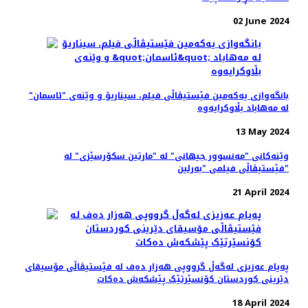
02 June 2024
بانگەوازی یەکەمین فێستیڤاڵی فیلم، سیناریۆ و وێنه‌ی "ئاسمان"
لە مەهاباد بڵاوکرایەوە
13 May 2024
وێنەکانی "مەنسوور جیهانی" له‌ "مارتین سکۆرسێزی" لە
فێستیڤاڵی فیلمی "بەرلین"
21 April 2024
پەیام عەزیزی لەگەڵ گرووپی هەزار دەف لە فێستیڤاڵی مۆسیقای
دێرینی کوردستان کۆنسێرتێک پێشکەش دەکات
18 April 2024