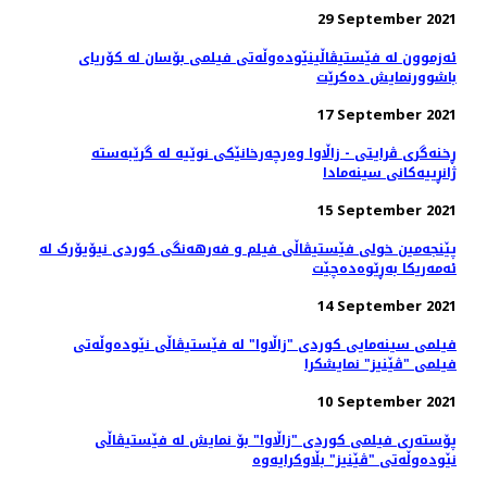
29 September 2021
ئەزموون لە فێستیڤاڵینێوده‌وڵه‌تی فیلمی بۆسان له کۆریای
باشوورنمایش ده‌کرێت
17 September 2021
ڕخنەگری ڤرایتی - زاڵاوا وەرچەرخانێکی نوێیە لە گرێبەستە
ژانڕییەکانی سینەمادا
15 September 2021
پێنجەمین خولی فێستیڤاڵی فیلم و فەرهەنگی کوردی نیۆیۆرک لە
ئەمەریکا بەڕێوەدەچێت
14 September 2021
فیلمی سینەمایی کوردی "زاڵاوا" لە فێستیڤاڵی نێودەوڵەتی
فیلمی "ڤێنیز" نمایشکرا
10 September 2021
پۆستەری فیلمی کوردی "زاڵاوا" بۆ نمایش لە فێستیڤاڵی
نێودەوڵەتی "ڤێنیز" بڵاوکرایەوە