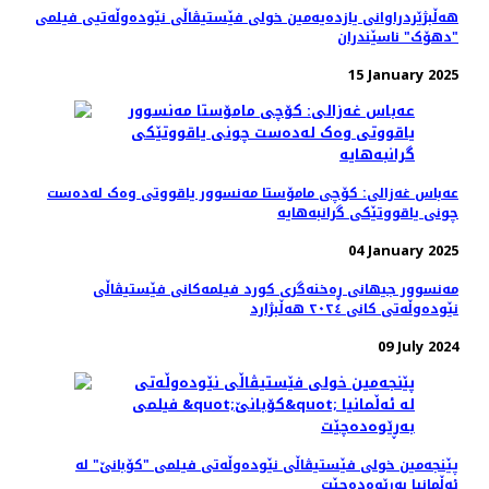
هه‌ڵبژێردراوانی یازده‌یه‌مین خولی فێستیڤاڵی نێودەوڵەتیی فیلمی
"دهۆک" ناسێندران
15 January 2025
عەباس غەزالی: کۆچی مامۆستا مه‌نسوور یاقووتی وه‌ک له‌ده‌ست
چونی یاقووتێکی گرانبه‌هایه
04 January 2025
مەنسوور جیهانی ڕه‌خنه‌گری کورد فیلمه‌کانی فێستیڤاڵی
نێوده‌وڵه‌تی کانی ٢٠٢٤ هه‌ڵبژارد
09 July 2024
پێنجەمین خولی فێستیڤاڵی نێودەوڵەتی فیلمی "کۆبانێ" لە
ئەڵمانیا بەڕێوەده‌چێت