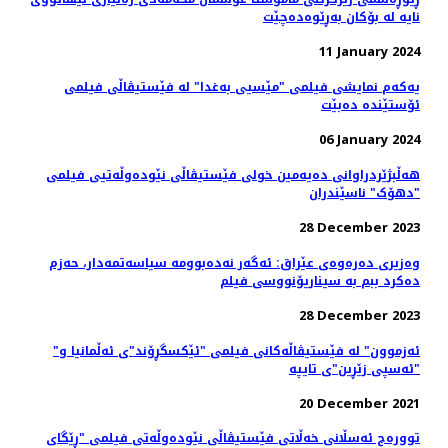
نایه‌ لە بۆکان بەڕێوەدەچێت
11 January 2024
یەکەم نمایشی فیلمی "مێسیی بەغدا" لە فێستیڤاڵی فیلمی
ئۆستێندە دەبێت
06 January 2024
هه‌ڵبژێردراوانی دەیەمین خولی فێستیڤاڵی نێودەوڵەتیی فیلمی
"دهۆک" ناسێندران
28 December 2023
وەزیری دەرەوەی عێراق: ئه‌گه‌ر نه‌ده‌بوومه‌ سیاسەتمەدار، حەزم
دەکرد ببم بە سیناریۆنووسی فیلم
28 December 2023
"ئەزموون" لە فێستیڤاڵەکانی فیلمی "ئێکسگڕۆند"ی ئەڵمانیا و
"ئەسپی زێڕین"ی تایپە
20 December 2021
توورەج ئەسڵانی خەڵاتی فێستیڤاڵی نێودەوڵەتی فیلمی "ڕێگای