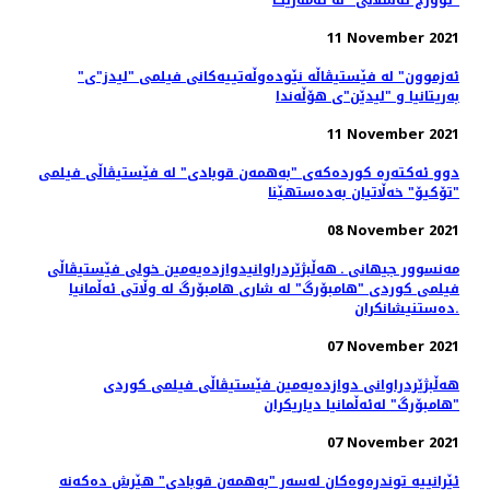
"توورج ئەسڵانی" لە ئەمەریکا
11 November 2021
"ئەزموون" لە فێستیڤاڵە نێودەوڵەتییەکانی فیلمی "لیدز"ی
بەریتانیا و "لیدێن"ی هۆڵەندا
11 November 2021
دوو ئەکتەرە کوردەکەی "بەهمەن قوبادی" لە فێستیڤاڵی فیلمی
"تۆکیۆ" خەڵاتیان بەدەستهێنا
08 November 2021
مەنسوور جیهانی ـ هه‌ڵبژێردراوانیدوازدەیەمین خولی فێستیڤاڵی
فیلمی کوردی "هامبۆرگ" لە شاری هامبۆرگ لە وڵاتی ئەڵمانیا
ده‌ستنیشانکران.
07 November 2021
هه‌ڵبژێردراوانی دوازدەیەمین فێستیڤاڵی فیلمی کوردی
"هامبۆرگ" لەئەڵمانیا دیاریکران
07 November 2021
ئێرانییە توندڕەوەکان لەسەر "بەهمەن قوبادی" هێرش دەکەنە