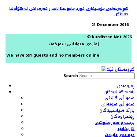
هونەرمەندی مۆسیقاری کورد مامۆستا نامدار قەرەداخی لە هۆڵەندا
خەڵاتکرا
21 December 2016
© kurdistan Net 2026
ژمارەی میوانانی سەرخەت
We have 591 guests and no members online
Search
پەیوەندی
بابەتە گشتییەکان
هەواڵی گشتی
هەواڵی هونەری
پارتە سیاسییەکان
ڕێکخراوەکان
پرسە و سەرەخۆشی
کاریکاتێر
دیمانەی تایبەت