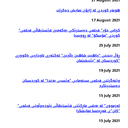
21 August 2021
هونەر کوردی لە ژاپۆن نمایش دەکرێت
17 August 2021
"کچانی خۆر" فیلمی ده‌ستپێکی یه‌که‌‌مین فێستیڤاڵی فیلمی
کوردی "مۆسکۆ" لە ڕووسیا
25 July 2021
ڕۆڵ بینینی "جاهیت شاهین یاڵچین" ئەکتەری ناوداریی باکووری
کوردستان لە "بێنیشتمان"
19 July 2021
وێنەگرتنی فیلمی سینەمایی "مێسیی بەغدا" لە کوردستان
دەستیپێکرد
15 July 2021
"ئەزموون" لە به‌شی ماڕکێتی فێستیڤاڵی نێوده‌وڵه‌تی فیلمی
"کان"ی فه‌ڕه‌نسا نمایشکرا
15 July 2021