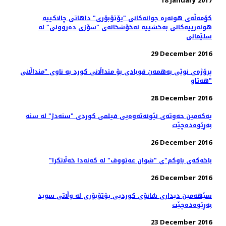
18 January 2017
کۆمه‌ڵه‌ی هونه‌ره ‌جوانه‌کانی "یۆتۆبۆری" داهاتی چالاکییه‌
هونه‌رییه‌کانی به‌خشییه‌ نه‌خۆشخانه‌ی "سۆزی ده‌روونی" له
سلێمانی
29 December 2016
پرۆژەی نوێی بەھمەن قوبادی بۆ منداڵانی کورد بە ناوی "منداڵانی
ھەتاو"
28 December 2016
یەکەمین حەوتەی نێونەتەوەیی فیلمی کوردی "سنەدژ" لە سنە
بەڕێوەدەچێت
26 December 2016
"باخەکەی باوکم"ی "شوان عەتووف" لە کەنەدا خەڵاتکرا
26 December 2016
سێهەمین دیداری شانۆی کوردیی یۆتۆبۆری لە وڵاتی سوید
به‌ڕێوه‌ده‌چێت
23 December 2016