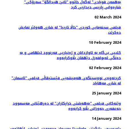
"به‌همه‌ن قوبادی" له‌گه‌ڵ خاتوو "ئانێ هیدالگۆ" سه‌رۆکی
شاره‌وانی پاریس دیداریی کرد
02 March 2024
فیلمی سینه‌مایی کوردی "خاڵا تارییا" لە شاری هه‌ولێر نمایش
ده‌کرێت
10 February 2024
کلیپی بی‌گاە بە ئاوازدانان و ژه‌نیاریی فه‌رنوود ئیلهامی و به‌
دەنگی ئەبولفەزل دێهقان بڵاوکرایەوە
02 February 2024
کردنەوەی نووسینگه‌ی هەمیشەیی فێستیڤاڵی فیلمی "ئاسمان"
لە شاری مەهاباد
25 January 2024
وێنەکانی فیلمی "به‌هه‌شتی خراپکاران" لە دەرهێنانی مەسعوود
جەعفەری جه‌وزانی بڵاو کرایەوە
14 January 2024
ڕێوڕه‌سمی رێزگرتنی مامۆستا عوسمان محەمەدی ژه‌نیاری لێهاتووی