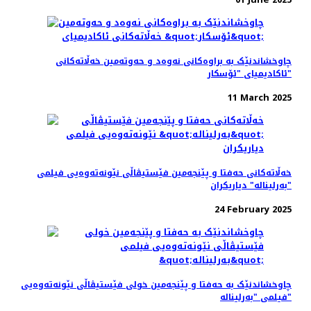
چاوخشاندنێک به براوه‌کانی نه‌وه‌د و حه‌و‌ته‌مین خه‌ڵاته‌کانی
ئاکادیمیای "ئۆسکار"
11 March 2025
خه‌ڵاته‌کانی حه‌فتا و پێنجه‌مین فێستیڤاڵی نێونه‌ته‌وه‌یی فیلمی
"بەرلیناله" دیاریکران
24 February 2025
چاوخشاندنێک به حه‌فتا و پێنجه‌مین خولی فێستیڤاڵی نێونه‌ته‌وه‌یی
فیلمی "بەرلیناله"