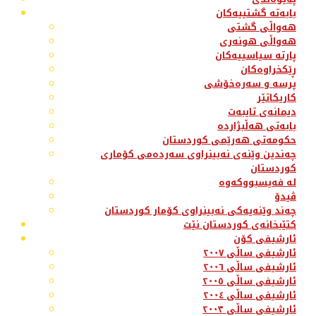
بابەتە گشتییەکان
هەواڵی گشتی
هەواڵی هونەری
پارتە سیاسییەکان
ڕێکخراوەکان
پرسە و سەرەخۆشی
کاریکاتێر
دیمانەی تایبەت
بابەتی هەڵبژاردە
حکومەتی هەرێمی کوردستان
چەندین وێنەی نەبینراوی سەردەمی کۆماری
کوردستان
لە فەیسبووکەوە
ڤیدۆ
چەند وێنەیەکی نەبینراوی کۆمار کوردستان
کتێبخانەی کوردستان نێت
ئارشیفی کۆن
ئارشیفی ساڵی ٢٠٠٧
ئارشیفی ساڵی ٢٠٠٦
ئارشیفی ساڵی ٢٠٠٥
ئارشیفی ساڵی ٢٠٠٤
ئارشیفی ساڵی ٢٠٠٣