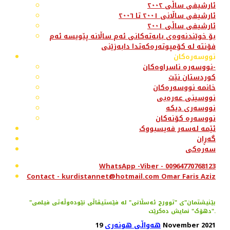
ئارشیفی ساڵی ٢٠٠٢
ئارشیفی ساڵانی ٢٠٠١ تا ٢٠٠٦
ئارشیفی ساڵی ٢٠٠١
بۆ خوێندنەوەی بابەتەکانی ئەم ساڵانە پێویسە ئەم
فۆنتە لە کۆمپوتەرەکەتدا دابەزێنی
نووسەرەکان
نووسەرە ناسراوەکان-
کوردستان نێت
خانمە نووسەرەکان
نووسینی عەرەبی
نووسەری دیکە
نووسەرە کۆنەکان
ئێمە لەسەر فەیسبووک
گەڕان
سەرەکی
WhatsApp -Viber - 00964770768123
Contact - kurdistannet@hotmail.com Omar Faris Aziz
"بێنیشتمان"ی "توورج ئەسڵانی" لە فێستیڤاڵی نێودەوڵەتی فیلمی
"دهۆک" نمایش ده‌کرێت.
19 November 2021
هەواڵی هونەری