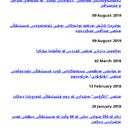
ده‌ستکه‌وته‌کانی هه‌رمانی "جیلوه‌گای ئومێد" له‌ سینه‌مای منداڵان
و مێرمنداڵان
09 August 2019
عه‌لیڕه‌زا تابێش به‌رنامه‌ نوێیه‌کانی به‌شی نێونه‌ته‌وه‌یی فیستیڤاڵی
09 August 2019
یەکەمین دیداری فیلمی کوردیی لە ئەڵمانیا سازکرا
02 March 2018
بە نمایشی بەرهەمی سینەماکارانی کورد فیستیڤاڵی نێودەوڵەتی
فیلمی "یۆتۆبۆری" بەڕێوەچوو
13 February 2018
فیلمی "زاگرۆس" بەشداری لە دوو فێستیڤاڵی ئەوروپادا دەکات
20 January 2018
زیاتر لە 350 میوانی بیانی لە 66 وڵات لە فیستیڤاڵی جیهانی فەجر
بەشداریی دەکەن