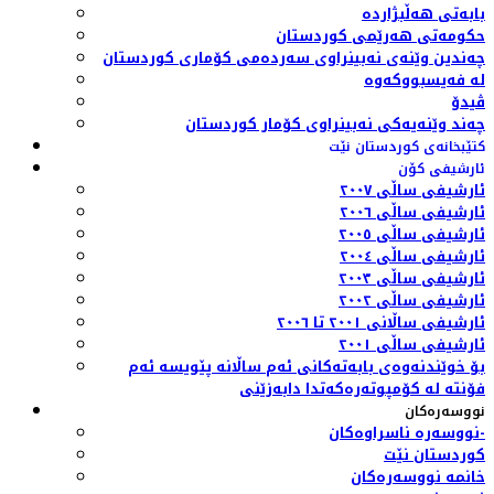
بابەتی هەڵبژاردە
حکومەتی هەرێمی کوردستان
چەندین وێنەی نەبینراوی سەردەمی کۆماری کوردستان
لە فەیسبووکەوە
ڤیدۆ
چەند وێنەیەکی نەبینراوی کۆمار کوردستان
کتێبخانەی کوردستان نێت
ئارشیفی کۆن
ئارشیفی ساڵی ٢٠٠٧
ئارشیفی ساڵی ٢٠٠٦
ئارشیفی ساڵی ٢٠٠٥
ئارشیفی ساڵی ٢٠٠٤
ئارشیفی ساڵی ٢٠٠٣
ئارشیفی ساڵی ٢٠٠٢
ئارشیفی ساڵانی ٢٠٠١ تا ٢٠٠٦
ئارشیفی ساڵی ٢٠٠١
بۆ خوێندنەوەی بابەتەکانی ئەم ساڵانە پێویسە ئەم
فۆنتە لە کۆمپوتەرەکەتدا دابەزێنی
نووسەرەکان
نووسەرە ناسراوەکان-
کوردستان نێت
خانمە نووسەرەکان