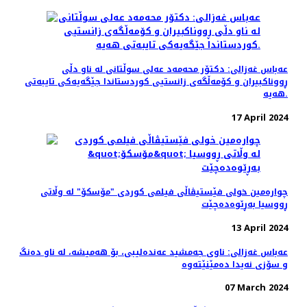
عه‌باس غه‌زالی: دکتۆر محەمەد عەلی سوڵتانی لە ناو دڵی
ڕووناکبیران و کۆمەڵگەی زانستیی کوردستاندا جێگەیەکی تایبەتی
هەیە.
17 April 2024
چواره‌مین خولی فێستیڤاڵی فیلمی کوردی "مۆسکۆ" لە وڵاتی
ڕووسیا بەڕێوەده‌چێت
13 April 2024
عەباس غەزالی: ناوی جەمشید عەندەلیبی، بۆ هەمیشە، لە ناو دەنگ
و سۆزی نەیدا دەمێنێتەوە
07 March 2024