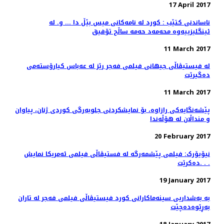
17 April 2017
ناساندنی کتێب : کورد لە نامەکانی میس بێڵ دا ... و. لە
ئینگلیزییەوە محەمەد حەمە ساڵح تۆفیق
11 March 2017
لە فیستیڤاڵی جیهانی فیلمی فەجر رێز لە عەباس کیارۆستەمی
دەگیرێت
11 March 2017
پێشەنگایەکی رازاوە، بۆ نمایشکردنی جلوبەرگی کوردی ژنان، پیاوان
و منداڵان لە هۆڵەندا
20 February 2017
نیۆیۆرک: فیلمی پێشمەرگە لە فستیڤاڵی فیلمی ئەمریکا نمایش
دەکرێت. . .
19 January 2017
بە بەشداریی سینەماکارانی کورد فیستیڤاڵی فیلمی فەجر لە تاران
بەڕێوەدەچێت