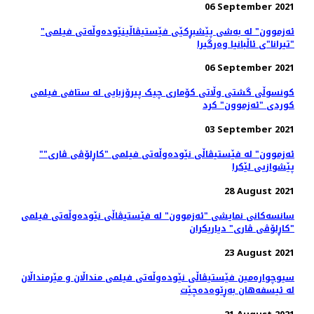
06 September 2021
"ئەزموون" لە به‌شی پێشبڕکێی فێستیڤاڵینێوده‌وڵه‌تی فیلمی
"تیرانا"ی ئاڵبانیا وه‌رگیرا
06 September 2021
کونسوڵی گشتی وڵاتی کۆماری چیک پیرۆزبایی لە ستافی فیلمی
کوردی "ئەزموون" کرد
03 September 2021
"ئەزموون" لە فێستیڤاڵی نێوده‌وڵه‌تی فیلمی "کاڕلۆڤی ڤاری"
پێشوازیی لێکرا
28 August 2021
سانسه‌کانی نمایشی "ئەزموون" لە فێستیڤاڵی نێوده‌وڵه‌تی فیلمی
"کاڕلۆڤی ڤاری" دیاریکران
23 August 2021
سیوچوارەمین فێستیڤاڵی نێودەوڵەتی فیلمی منداڵان و مێرمنداڵان
لە ئیسفەهان بەڕێوەدەچێت