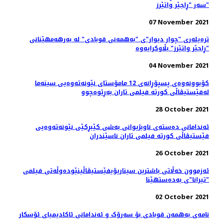
سەر "ڕاجێر واتێرز"
07 November 2021
ترەیلەری "چوار دیوار"ی "بەهمەنی قوبادی" لە بەرهەمهێنانی
"ڕاجێر واتێرز" بڵاوکرایەوە
04 November 2021
کۆبوونه‌وه‌ی پسپۆڕانه‌ی 12 مامۆستای نێونه‌ته‌وه‌یی سینه‌ما
له‌فێستیڤاڵی کورته‌ فیلمی تاران به‌ڕێوه‌چوو
28 October 2021
ئه‌ندامانی ده‌سته‌ی ناوبژیوانی به‌شی کێبڕکێی نێونه‌ته‌وه‌یی
فێستیڤاڵی کورته‌ فیلمی تاران ناسێندران
26 October 2021
ئەزموون خەڵاتی باشترین سیناریۆیفێستیڤاڵینێوده‌وڵه‌تی فیلمی
"تیرانا"ی به‌ده‌ستهێنا
02 October 2021
نامه‌ی به‌همه‌ن قوبادی بۆ سه‌رۆک و ئه‌ندامانی ئاکادیمیای ئۆسکار