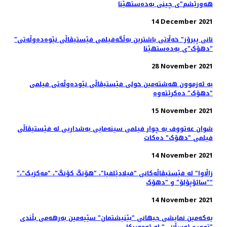
هەورێشم"ی چینی بەدەستهێنا
14 December 2021
"نانی پیرۆز" خەڵاتی باشترین بەڵگەفیلمی فێستیڤاڵی نێوەدەوڵەتی
"دهۆک"ی بەدەستهێنا
28 November 2021
بە ئەزموون هەشتەمین خولی فێستیڤاڵی نێودەوڵەتی فیلمی
"دهۆک" دەکرێتەوە
15 November 2021
شوان عەتووف به چوار فیلمی سینەمایی بەشداریی لە فێستیڤاڵی
فیلمی "دهۆک" دەكات
14 November 2021
"زاڵاوا" لە فێستیڤاڵەکانی "فیلادێلفیا"، "هۆنگ کۆنگ"، "مەکزیک"،
"سائۆپۆلۆ" و "دهۆک"
14 November 2021
یەکەمین نمایشی جیهانی "بێنیشتمان" سێیەمین بەرهەمی بڵندی