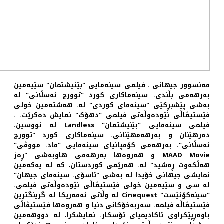
مەنسوور جیهانی ـ فیلمی سینەمایی "بێنیشتمان" سێیەمین
بەرهەمی بڵندی. سینەماکاری کورد "توورج ئەسڵانی" لە
به‌شی پێشبڕکێی "سینه‌مای کوردی" له. هەشتەمین خولی
فێستیڤاڵی نێودەوڵەتی فیلمی "دهۆک" نمایش دە‌کرێت. .
فیلمی سینەمایی "بێنیشتمان" Landless لە نووسین،
دەرهێنان و بەرهەمهێنانی. سینەماکاری کورد "توورج
ئەسڵانی"، بەرهەمی کۆمپانیای سینەمایی "ماد. مووڤی"
MAAD Movie و هەروەها بەرهەمی هاوبەشی "ڕەز
هەڵکەوت ڕەشید" لە. هەرێمی کوردستان، که له یەکەمین
نمایشی جیهانی خۆیدا لە بەشی "ئاسۆی. سینەمای جیهان"
لە سی و سێیەمین خولی فێستیڤاڵی نێودەوڵەتی فیلمی.
"سینەکۆئێست" Cinequest لە وڵاتی ئەمەریکا لە گرینگترین
فێستیڤاڵە فیلمە. سەربەخۆکانی دنیا و هەروەها فێستیڤاڵی
باوەڕپێکراوی ئاکادیمیای ئۆسکار. نمایشکرا، لە دووهەمین