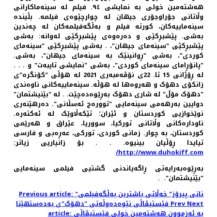
هەشتەمین خولی به نمایشی ٩٤. فیلم له سینه‌ماکارانی
وڵاتانی جۆراوجۆری جیهان لە چوارچێوەی فیلمە. بڵیندە
سینەماییەکان، کورتە فیلم و بەڵگەفیلمەکان لە چەندین
بەشی. پێشبڕکێی و دەرەوەی پێشبڕکێی لەوانە: بەشی
پێشبڕکێی "سینەمای جیهان"، . بەشی پێشبڕکێی "سینەمای
کوردی"، بەشی "ڕوانینێک بە سینەمای جیهان"، بەشی.
"پانۆڕامای سینەمای کوردی"، بەشی "نمایشی تایبەت" و . . .
لە ڕۆژانی 15 تا. 22ی نۆڤەمبەری 2021 لە هۆڵی "کۆنگرە"ی
زانکۆی دهۆک و هەروەها له هۆڵە. سینەماییەکانی ناوەندی
"دهۆک مۆڵ" لە شاری دهۆک بەڕێوەدەچێت. . لە "بێنیشتمان"
دوایین به‌رهه‌می سینه‌مایی "تووره‌ج ئه‌سڵانی". ده‌رهێنه‌ری
نوێخوازیی کوردستان و ئێران؛ تێکه‌ڵاوێک لە ئەکتەرە.
ناودارەکانی وڵاتانی تورکیا، سووریا، عێراق و هەرێمی
کوردستان، بە چوار. زمانی کوردی، تورکی، عەڕەبی و فارسی
تیایدا ڕۆڵیان بینیوه. . . بۆ زانیاریی زیاتر:
http://www.duhokiff.com/
بەڕێوەبەرایەتی ڕاگەیاندنی گشتیی فیلمی سینەمایی
"بێنیشتمان". .
Previous article: "نانی پیرۆز" خەڵاتی باشترین بەڵگەفیلمی
Next
Prev
فێستیڤاڵی نێوەدەوڵەتی "دهۆک"ی بەدەستهێنا
article: بە ئەزموون هەشتەمین خولی فێستیڤاڵی