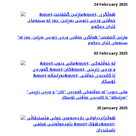
24 February 2025
"ماڕتین گشلاخت" هە‌ڵگری خه‌ڵاتی ورچی زێوینی بەڕلین: حه‌ز له
سینه‌مای ئێران ده‌که‌م
03 February 2025
"ماتی دیوپ" لە خه‌ڵاته‌کی گه‌وره‌ی "کان" و ورچی زێڕینی
"بەڕلیناله" تا کاندیدی خه‌ڵاتی ئۆسکار
20 January 2025