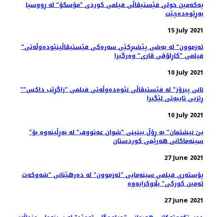
یەکەمین خولی فێستیڤاڵی فیلمی کوردی "مۆسکۆ" لە ڕووسیا
بەڕێوەدەچێت
15 July 2021
"ئەزموون" لە به‌شی پێشبڕکێی سه‌ره‌کی فێستیڤاڵینێوده‌وڵه‌تی
فیلمی "کاڕلۆڤی ڤاری" وه‌رگیرا
10 July 2021
"نانی پیرۆز" لە فێستیڤاڵی نێوەدەوڵەتی فیلمی "زاگڕێب داکس"
ڕێزیی تایبەتی لێگیرا
10 July 2021
"بێ نیشتمان" بە ڕۆڵ بینینی "شوان عەتووف" لە بەڕڵینەوە بۆ
سینەماکانی هەرێمی کوردستان
27 June 2021
پۆسته‌ری فیلمی سینەمایی "ئەزموون" لە دەرهێنانی "شەوکەت
ئەمین کورکی" بڵاوکرایەوە
27 June 2021