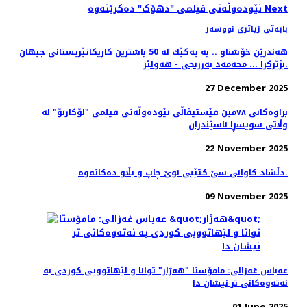
Next
نێودەوڵەتی فیلمی "دهۆک" دەکرێتەوە
بابەتی زیاتری نووسەر
هه‌ندرێن خۆشناو .. به‌ یه‌كێك له‌ 50 باشترین كاریكاتێریستانی جیهان
بژێركرا ... محه‌مه‌د به‌رزنجی - هه‌ولێر.
27 December 2025
براوه‌کانی ٧٨مین فێستیڤاڵی نێوده‌وڵه‌تی فیلمی "لۆکارنۆ" له
وڵاتی سویسڕا ناسێندران
22 November 2025
دڵشاد کاوانى سێ کتێبى نوێ چاپ و بڵاو دەکاتەوە.
09 November 2025
عەباس غەزالی: مامۆستا "هەژار" توانا و لێهاتوویی کوردی به
نەتەوەکانی تر نیشان دا
01 June 2025