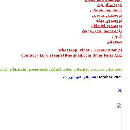
کوردستان نێت
خانمە نووسەرەکان
نووسینی عەرەبی
نووسەری دیکە
نووسەرە کۆنەکان
ئێمە لەسەر فەیسبووک
گەڕان
سەرەکی
WhatsApp -Viber - 00964770768123
Contact - kurdistannet@hotmail.com Omar Faris Aziz
ئه‌ندامانی ده‌سته‌ی ناوبژیوانی به‌شی کێبڕکێی نێونه‌ته‌وه‌یی فێستیڤاڵی کورته
26 October 2021
هەواڵی هونەری