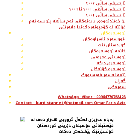
ئارشیفی ساڵی ٢٠٠٢
ئارشیفی ساڵانی ٢٠٠١ تا ٢٠٠٦
ئارشیفی ساڵی ٢٠٠١
بۆ خوێندنەوەی بابەتەکانی ئەم ساڵانە پێویسە ئەم
فۆنتە لە کۆمپوتەرەکەتدا دابەزێنی
نووسەرەکان
نووسەرە ناسراوەکان-
کوردستان نێت
خانمە نووسەرەکان
نووسینی عەرەبی
نووسەری دیکە
نووسەرە کۆنەکان
ئێمە لەسەر فەیسبووک
گەڕان
سەرەکی
WhatsApp -Viber - 00964770768123
Contact - kurdistannet@hotmail.com Omar Faris Aziz