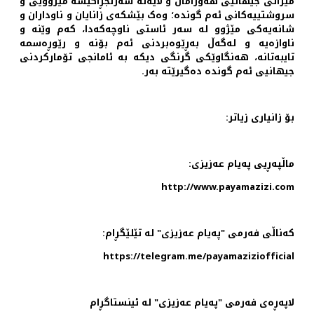
میراتی جیهانیی هه‌ورامان و لایه‌نه‌ سەرنجڕاکێشە مێژوویی و
سروشتییەکانی ئەم گوندە؛ وەک بێشکه‌ی زانایان و ناوداران‌ و
شانەیەکی مێژوو لە سه‌ر ئاستی ناوچەکەدا، که‌م وێنه‌ و
ناوازەیە و لەگەڵ به‌ڕێوه‌بردنی ئەم بۆنه‌ و رێوڕه‌سمه‌
تایبەتانە، هەنگاوێکی گرنگی دیکە بە ئامانجی تۆمارکردنی
جیهانیی ئەم گوندە دەگیرێتە بەر.
بۆ زانیاری زیاتر:
ماڵپەڕیی پەیام عەزیزی:
http://www.payamazizi.com
کەناڵی فەرمی "پەیام عەزیزی" لە تێلێگڕام:
https://telegram.me/payamaziziofficial
لاپەڕەی فەرمی "پەیام عەزیزی" لە ئینستاگڕام