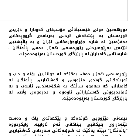
دووهەمین خولی فێستیڤاڵی مۆسیقای که‌ونارا و دێرینی
کوردستان بە پێشکەش کردنی به‌رنامه‌ی گرووپەکانی
ده‌فژەنین له‌ شارە جۆراوجۆره‌کانی ئێران و بە پاڵپشتیی
لێژنه‌ی به‌ڕێوه‌بردنی رێوڕه‌سمی هەزار ده‌فی پاڵەنگان ـ
شارستانی کامیاران لە پارێزگای کوردستان بەڕێوەدەچێت.
ڕێوڕەسمی هەزار ده‌ف، یەکێکە لە جوانترین بۆنه‌ و داب و
نەریته‌کانی گوندی مێژوویی و گەشتیاریی پاڵه‌نگان لە
کامیاران، کە هه‌موو ساڵێک بە شکۆمەندیی تایبەت و بە
ئامادەبوونی گەشتیارانی ناوەوە و دەرەوەی وڵات، لە
پارێزگای کوردستان بەڕێوەدەچێت.
دیمەنی مێژوویی گوندەکە و پێکهاتەی پاک و ده‌ست
لێنه‌دراوی پلیکانیی بیناکانی ئه‌م ئاواییه‌، وایکردووە
"پاڵەنگان" ببێتە یەکێک لە شوێنەکانی سه‌ردانی گەشتیاریی