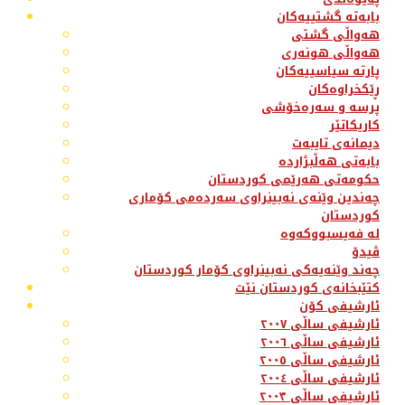
بابەتە گشتییەکان
هەواڵی گشتی
هەواڵی هونەری
پارتە سیاسییەکان
ڕێکخراوەکان
پرسە و سەرەخۆشی
کاریکاتێر
دیمانەی تایبەت
بابەتی هەڵبژاردە
حکومەتی هەرێمی کوردستان
چەندین وێنەی نەبینراوی سەردەمی کۆماری
کوردستان
لە فەیسبووکەوە
ڤیدۆ
چەند وێنەیەکی نەبینراوی کۆمار کوردستان
کتێبخانەی کوردستان نێت
ئارشیفی کۆن
ئارشیفی ساڵی ٢٠٠٧
ئارشیفی ساڵی ٢٠٠٦
ئارشیفی ساڵی ٢٠٠٥
ئارشیفی ساڵی ٢٠٠٤
ئارشیفی ساڵی ٢٠٠٣