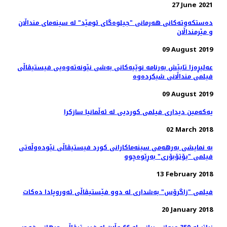
27 June 2021
ده‌ستکه‌وته‌کانی هه‌رمانی "جیلوه‌گای ئومێد" له‌ سینه‌مای منداڵان
و مێرمنداڵان
09 August 2019
عه‌لیڕه‌زا تابێش به‌رنامه‌ نوێیه‌کانی به‌شی نێونه‌ته‌وه‌یی فیستیڤاڵی
09 August 2019
یەکەمین دیداری فیلمی کوردیی لە ئەڵمانیا سازکرا
02 March 2018
بە نمایشی بەرهەمی سینەماکارانی کورد فیستیڤاڵی نێودەوڵەتی
فیلمی "یۆتۆبۆری" بەڕێوەچوو
13 February 2018
فیلمی "زاگرۆس" بەشداری لە دوو فێستیڤاڵی ئەوروپادا دەکات
20 January 2018