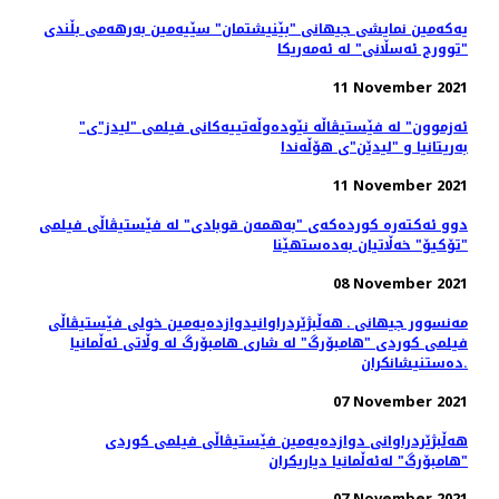
یەکەمین نمایشی جیهانی "بێنیشتمان" سێیەمین بەرهەمی بڵندی
"توورج ئەسڵانی" لە ئەمەریکا
11 November 2021
"ئەزموون" لە فێستیڤاڵە نێودەوڵەتییەکانی فیلمی "لیدز"ی
بەریتانیا و "لیدێن"ی هۆڵەندا
11 November 2021
دوو ئەکتەرە کوردەکەی "بەهمەن قوبادی" لە فێستیڤاڵی فیلمی
"تۆکیۆ" خەڵاتیان بەدەستهێنا
08 November 2021
مەنسوور جیهانی ـ هه‌ڵبژێردراوانیدوازدەیەمین خولی فێستیڤاڵی
فیلمی کوردی "هامبۆرگ" لە شاری هامبۆرگ لە وڵاتی ئەڵمانیا
ده‌ستنیشانکران.
07 November 2021
هه‌ڵبژێردراوانی دوازدەیەمین فێستیڤاڵی فیلمی کوردی
"هامبۆرگ" لەئەڵمانیا دیاریکران
07 November 2021