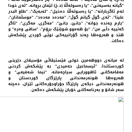
"گیانه‌ به‌سیه‌تی"، "یا ره‌سوله‌ڵڵا (د.خ) لێمان بڕوانه‌، "ئه‌ی خودا
له‌م ئاگربارانه‌"، "یا ره‌سوله‌ڵڵا ده‌خیل"، "لەبه‌یک"، "طلع البدر
علینا"، "ئه‌ی گوڵ گیانم گوڵ"، "مه‌ده‌د مه‌ده‌د"، "موسڵمانان"،
"یارم چه‌نده‌ جوانه‌"، "جانێ، جانێ"، "مه‌گری، مه‌گری"، "ئاگر
کەتییە دڵی من"، "بۆ هه‌موو شوێنێک بڕۆم"، "ساقی وه‌ره‌" و
هتد و هەروەها چەند گۆرانییەکی نوێی کوردی پێشکەش
ده‌کات.
لە میانه‌ی دووهەمین خولی فێستیڤاڵی مۆسیقای دێرینی
کوردستاندا، "ئیسماعیل حەمیدی" به‌ پێشکه‌ش کردنی
مه‌قامه‌کانی ئاهوورایی سیاچه‌مانە، "نیما شه‌فیعی" و
هەروەها هونەرمەندانی پارێزگای کوردستان و
هونەرمەندانی دیکەی پارێزگا جۆراوجۆره‌کانی ئێران، ده‌چنه‌
سه‌ر شانۆ و به‌رنامه‌کانی خۆیان پێشکەش ده‌که‌ن.