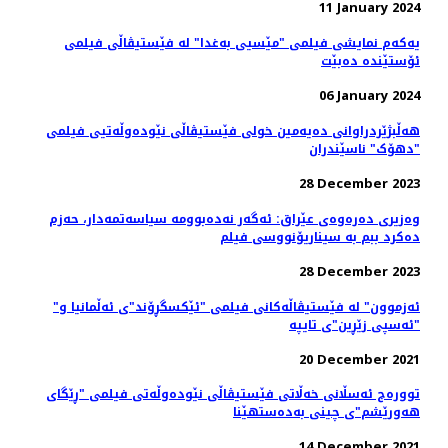
11 January 2024
یەکەم نمایشی فیلمی "مێسیی بەغدا" لە فێستیڤاڵی فیلمی
ئۆستێندە دەبێت
06 January 2024
هه‌ڵبژێردراوانی دەیەمین خولی فێستیڤاڵی نێودەوڵەتیی فیلمی
"دهۆک" ناسێندران
28 December 2023
وەزیری دەرەوەی عێراق: ئه‌گه‌ر نه‌ده‌بوومه‌ سیاسەتمەدار، حەزم
دەکرد ببم بە سیناریۆنووسی فیلم
28 December 2023
"ئەزموون" لە فێستیڤاڵەکانی فیلمی "ئێکسگڕۆند"ی ئەڵمانیا و
"ئەسپی زێڕین"ی تایپە
20 December 2021
توورەج ئەسڵانی خەڵاتی فێستیڤاڵی نێودەوڵەتی فیلمی "ڕێگای
هەورێشم"ی چینی بەدەستهێنا
14 December 2021