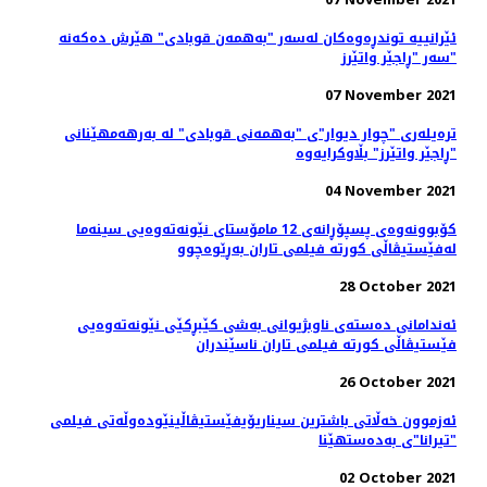
ئێرانییە توندڕەوەکان لەسەر "بەهمەن قوبادی" هێرش دەکەنە
سەر "ڕاجێر واتێرز"
07 November 2021
ترەیلەری "چوار دیوار"ی "بەهمەنی قوبادی" لە بەرهەمهێنانی
"ڕاجێر واتێرز" بڵاوکرایەوە
04 November 2021
کۆبوونه‌وه‌ی پسپۆڕانه‌ی 12 مامۆستای نێونه‌ته‌وه‌یی سینه‌ما
له‌فێستیڤاڵی کورته‌ فیلمی تاران به‌ڕێوه‌چوو
28 October 2021
ئه‌ندامانی ده‌سته‌ی ناوبژیوانی به‌شی کێبڕکێی نێونه‌ته‌وه‌یی
فێستیڤاڵی کورته‌ فیلمی تاران ناسێندران
26 October 2021
ئەزموون خەڵاتی باشترین سیناریۆیفێستیڤاڵینێوده‌وڵه‌تی فیلمی
"تیرانا"ی به‌ده‌ستهێنا
02 October 2021