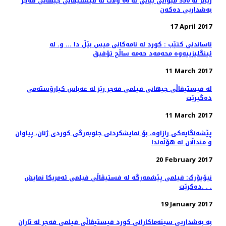
زیاتر لە 350 میوانی بیانی لە 66 وڵات لە فیستیڤاڵی جیهانی فەجر
بەشداریی دەکەن
17 April 2017
ناساندنی کتێب : کورد لە نامەکانی میس بێڵ دا ... و. لە
ئینگلیزییەوە محەمەد حەمە ساڵح تۆفیق
11 March 2017
لە فیستیڤاڵی جیهانی فیلمی فەجر رێز لە عەباس کیارۆستەمی
دەگیرێت
11 March 2017
پێشەنگایەکی رازاوە، بۆ نمایشکردنی جلوبەرگی کوردی ژنان، پیاوان
و منداڵان لە هۆڵەندا
20 February 2017
نیۆیۆرک: فیلمی پێشمەرگە لە فستیڤاڵی فیلمی ئەمریکا نمایش
دەکرێت. . .
19 January 2017
بە بەشداریی سینەماکارانی کورد فیستیڤاڵی فیلمی فەجر لە تاران