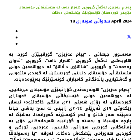
پەیام عەزیزی لەگەڵ گرووپی هەزار دەف لە فێستیڤاڵی مۆسیقای
دێرینی کوردستان کۆنسێرتێک پێشکەش دەکات
18 April 2024
هەواڵی هونەری
مه‌نسوور جیهانی ـ "پیام عەزیزی" گۆرانیبێژی کورد، بە
هاوبەشی لەگەڵ گرووپی "هەزار داف"، گرووپی "نه‌وای
ڕه‌حمه‌ت" و گرووپی "شاهۆی داڵاهۆ" لە دووهەمین خولی
فێستیڤاڵی مۆسیقای دێرینی کوردستان، لە گوندی مێژوویی
و گەشتیاریی پاڵەنگانی کامیاران، کۆنسێرتێک به‌ڕێوه‌ده‌بات.
"پەیام عەزیزی" هونه‌رمه‌ندی گۆرانیبێژی مۆسیقای عیرفانیی،
لە دووهه‌مین خولی فێستیڤاڵی مۆسیقای که‌ونارای
کوردستان، لە ڕۆژی هەینی ٣١ی مانگی خاکه‌لێوه‌/ نیسان
رێکه‌وتی ١٩ی ئه‌پڕێڵی ٢٠٢٤ی زایینی لە سێ بەشی جیادا
ده‌چێته‌ سه‌ر شانۆ و لەم کۆنسێرتە گەورانەدا، بەشێک لە
پارچە مۆسیقا و به‌سته‌ و گۆرانییە هه‌رمانه‌کانی خۆی بە
زمانەکانی کوردیی سورانی، فارسی، عەرەبی، تورکی و
کوردیی هه‌ورامی پێشکەش دەکات، لەوانە؛ "یا ره‌سوله‌ڵڵا
(د.خ)، یا شای مەدینە"، "ئه‌ڵلا مه‌ده‌د"، "یار دەفەرموێت ئه‌ڵڵا"،