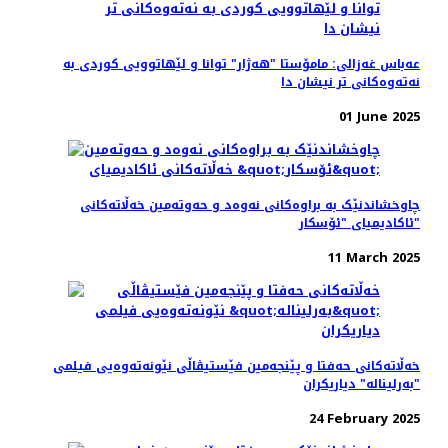
عەباس غەزالی: مامۆستا "هەژار" توانا و لێهاتوویی کوردی به
نەتەوەکانی تر نیشان دا
01 June 2025
چاوخشاندنێک به براوه‌کانی نه‌وه‌د و حه‌و‌ته‌مین خه‌ڵاته‌کانی
ئاکادیمیای "ئۆسکار"
11 March 2025
خه‌ڵاته‌کانی حه‌فتا و پێنجه‌مین فێستیڤاڵی نێونه‌ته‌وه‌یی فیلمی
"بەرلیناله" دیاریکران
24 February 2025