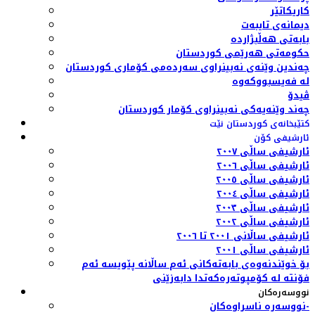
کاریکاتێر
دیمانەی تایبەت
بابەتی هەڵبژاردە
حکومەتی هەرێمی کوردستان
چەندین وێنەی نەبینراوی سەردەمی کۆماری کوردستان
لە فەیسبووکەوە
ڤیدۆ
چەند وێنەیەکی نەبینراوی کۆمار کوردستان
کتێبخانەی کوردستان نێت
ئارشیفی کۆن
ئارشیفی ساڵی ٢٠٠٧
ئارشیفی ساڵی ٢٠٠٦
ئارشیفی ساڵی ٢٠٠٥
ئارشیفی ساڵی ٢٠٠٤
ئارشیفی ساڵی ٢٠٠٣
ئارشیفی ساڵی ٢٠٠٢
ئارشیفی ساڵانی ٢٠٠١ تا ٢٠٠٦
ئارشیفی ساڵی ٢٠٠١
بۆ خوێندنەوەی بابەتەکانی ئەم ساڵانە پێویسە ئەم
فۆنتە لە کۆمپوتەرەکەتدا دابەزێنی
نووسەرەکان
نووسەرە ناسراوەکان-