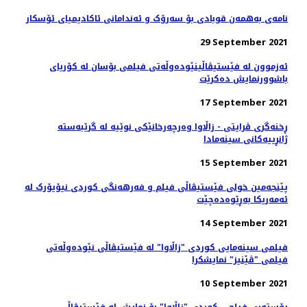
نامه‌ی به‌همه‌ن قوبادی بۆ سه‌رۆک و ئه‌ندامانی ئاکادیمیای ئۆسکار
29 September 2021
ئەزموون لە فێستیڤاڵینێوده‌وڵه‌تی فیلمی بۆسان له کۆریای
باشوورنمایش ده‌کرێت
17 September 2021
ڕخنەگری ڤرایتی - زاڵاوا وەرچەرخانێکی نوێیە لە گرێبەستە
ژانڕییەکانی سینەمادا
15 September 2021
پێنجەمین خولی فێستیڤاڵی فیلم و فەرهەنگی کوردی نیۆیۆرک لە
ئەمەریکا بەڕێوەدەچێت
14 September 2021
فیلمی سینەمایی کوردی "زاڵاوا" لە فێستیڤاڵی نێودەوڵەتی
فیلمی "ڤێنیز" نمایشکرا
10 September 2021