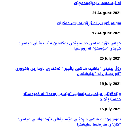
لە ئیسفەهان بەڕێوەدەچێت
21 August 2021
هونەر کوردی لە ژاپۆن نمایش دەکرێت
17 August 2021
"کچانی خۆر" فیلمی ده‌ستپێکی یه‌که‌‌مین فێستیڤاڵی فیلمی
کوردی "مۆسکۆ" لە ڕووسیا
25 July 2021
ڕۆڵ بینینی "جاهیت شاهین یاڵچین" ئەکتەری ناوداریی باکووری
کوردستان لە "بێنیشتمان"
19 July 2021
وێنەگرتنی فیلمی سینەمایی "مێسیی بەغدا" لە کوردستان
دەستیپێکرد
15 July 2021
"ئەزموون" لە به‌شی ماڕکێتی فێستیڤاڵی نێوده‌وڵه‌تی فیلمی
"کان"ی فه‌ڕه‌نسا نمایشکرا