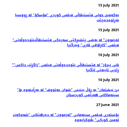
15 July 2021
یەکەمین خولی فێستیڤاڵی فیلمی کوردی "مۆسکۆ" لە ڕووسیا
بەڕێوەدەچێت
15 July 2021
"ئەزموون" لە به‌شی پێشبڕکێی سه‌ره‌کی فێستیڤاڵینێوده‌وڵه‌تی
فیلمی "کاڕلۆڤی ڤاری" وه‌رگیرا
10 July 2021
"نانی پیرۆز" لە فێستیڤاڵی نێوەدەوڵەتی فیلمی "زاگڕێب داکس"
ڕێزیی تایبەتی لێگیرا
10 July 2021
"بێ نیشتمان" بە ڕۆڵ بینینی "شوان عەتووف" لە بەڕڵینەوە بۆ
سینەماکانی هەرێمی کوردستان
27 June 2021
پۆسته‌ری فیلمی سینەمایی "ئەزموون" لە دەرهێنانی "شەوکەت
ئەمین کورکی" بڵاوکرایەوە