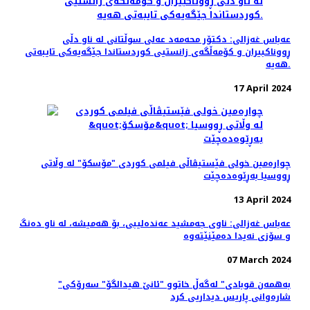
عه‌باس غه‌زالی: دکتۆر محەمەد عەلی سوڵتانی لە ناو دڵی
ڕووناکبیران و کۆمەڵگەی زانستیی کوردستاندا جێگەیەکی تایبەتی
هەیە.
17 April 2024
چواره‌مین خولی فێستیڤاڵی فیلمی کوردی "مۆسکۆ" لە وڵاتی
ڕووسیا بەڕێوەده‌چێت
13 April 2024
عەباس غەزالی: ناوی جەمشید عەندەلیبی، بۆ هەمیشە، لە ناو دەنگ
و سۆزی نەیدا دەمێنێتەوە
07 March 2024
"به‌همه‌ن قوبادی" له‌گه‌ڵ خاتوو "ئانێ هیدالگۆ" سه‌رۆکی
شاره‌وانی پاریس دیداریی کرد