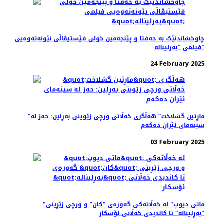
چاوخشاندنێک به حه‌فتا و پێنجه‌مین خولی فێستیڤاڵی نێونه‌ته‌وه‌یی
فیلمی "بەرلیناله"
24 February 2025
"ماڕتین گشلاخت" هە‌ڵگری خه‌ڵاتی ورچی زێوینی بەڕلین: حه‌ز له
سینه‌مای ئێران ده‌که‌م
03 February 2025
"ماتی دیوپ" لە خه‌ڵاته‌کی گه‌وره‌ی "کان" و ورچی زێڕینی
"بەڕلیناله" تا کاندیدی خه‌ڵاتی ئۆسکار