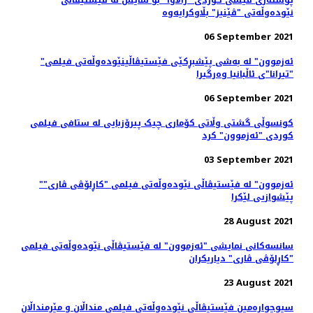
پۆستەری فیلمی کوردی "زاڵاوا" بۆ نمایش لە فێستیڤاڵی
نێودەوڵەتی "ڤێنیز" بڵاوکرایەوە
06 September 2021
"ئەزموون" لە به‌شی پێشبڕکێی فێستیڤاڵینێوده‌وڵه‌تی فیلمی
"تیرانا"ی ئاڵبانیا وه‌رگیرا
06 September 2021
کونسوڵی گشتی وڵاتی کۆماری چیک پیرۆزبایی لە ستافی فیلمی
کوردی "ئەزموون" کرد
03 September 2021
"ئەزموون" لە فێستیڤاڵی نێوده‌وڵه‌تی فیلمی "کاڕلۆڤی ڤاری"
پێشوازیی لێکرا
28 August 2021
سانسه‌کانی نمایشی "ئەزموون" لە فێستیڤاڵی نێوده‌وڵه‌تی فیلمی
"کاڕلۆڤی ڤاری" دیاریکران
23 August 2021
سیوچوارەمین فێستیڤاڵی نێودەوڵەتی فیلمی منداڵان و مێرمنداڵان