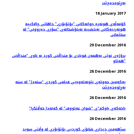
بەڕێوەدەچێت
18 January 2017
کۆمه‌ڵه‌ی هونه‌ره ‌جوانه‌کانی "یۆتۆبۆری" داهاتی چالاکییه‌
هونه‌رییه‌کانی به‌خشییه‌ نه‌خۆشخانه‌ی "سۆزی ده‌روونی" له
سلێمانی
29 December 2016
پرۆژەی نوێی بەھمەن قوبادی بۆ منداڵانی کورد بە ناوی "منداڵانی
ھەتاو"
28 December 2016
یەکەمین حەوتەی نێونەتەوەیی فیلمی کوردی "سنەدژ" لە سنە
بەڕێوەدەچێت
26 December 2016
"باخەکەی باوکم"ی "شوان عەتووف" لە کەنەدا خەڵاتکرا
26 December 2016
سێهەمین دیداری شانۆی کوردیی یۆتۆبۆری لە وڵاتی سوید