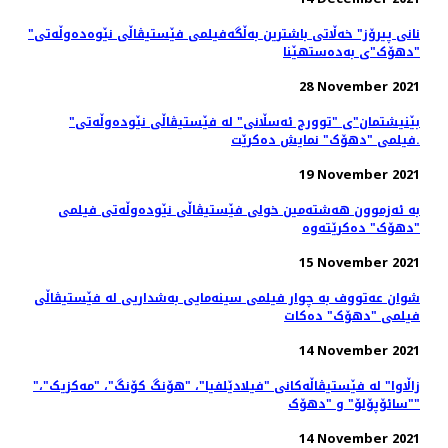
"نانی پیرۆز" خەڵاتی باشترین بەڵگەفیلمی فێستیڤاڵی نێوەدەوڵەتی
"دهۆک"ی بەدەستهێنا
28 November 2021
"بێنیشتمان"ی "توورج ئەسڵانی" لە فێستیڤاڵی نێودەوڵەتی
فیلمی "دهۆک" نمایش ده‌کرێت.
19 November 2021
بە ئەزموون هەشتەمین خولی فێستیڤاڵی نێودەوڵەتی فیلمی
"دهۆک" دەکرێتەوە
15 November 2021
شوان عەتووف به چوار فیلمی سینەمایی بەشداریی لە فێستیڤاڵی
فیلمی "دهۆک" دەكات
14 November 2021
"زاڵاوا" لە فێستیڤاڵەکانی "فیلادێلفیا"، "هۆنگ کۆنگ"، "مەکزیک"،
"سائۆپۆلۆ" و "دهۆک"
14 November 2021