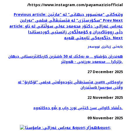
https://www.instagram.com/payamaziziofficial/
Previous article: وێنەکانی "مەنسوور جیهانی" له‌ "مارتین
Next
Prev
سکۆرسێزی" لە فێستیڤاڵی فیلمی "بەرلین"
article: عه‌باس غه‌زالی: دکتۆر محەمەد عەلی سوڵتانی لە ناو
دڵی ڕووناکبیران و کۆمەڵگەی زانستیی کوردستاندا
Next
جێگەیەکی تایبەتی هەیە.
بابەتی زیاتری نووسەر
هه‌ندرێن خۆشناو .. به‌ یه‌كێك له‌ 50 باشترین كاریكاتێریستانی جیهان
بژێركرا ... محه‌مه‌د به‌رزنجی - هه‌ولێر.
27 December 2025
براوه‌کانی ٧٨مین فێستیڤاڵی نێوده‌وڵه‌تی فیلمی "لۆکارنۆ" له
وڵاتی سویسڕا ناسێندران
22 November 2025
دڵشاد کاوانى سێ کتێبى نوێ چاپ و بڵاو دەکاتەوە.
09 November 2025