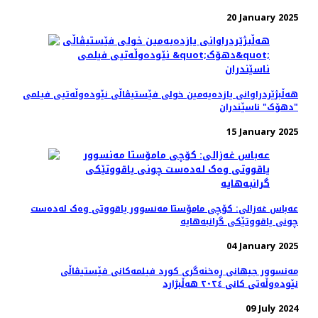
20 January 2025
هه‌ڵبژێردراوانی یازده‌یه‌مین خولی فێستیڤاڵی نێودەوڵەتیی فیلمی
"دهۆک" ناسێندران
15 January 2025
عەباس غەزالی: کۆچی مامۆستا مه‌نسوور یاقووتی وه‌ک له‌ده‌ست
چونی یاقووتێکی گرانبه‌هایه
04 January 2025
مەنسوور جیهانی ڕه‌خنه‌گری کورد فیلمه‌کانی فێستیڤاڵی
نێوده‌وڵه‌تی کانی ٢٠٢٤ هه‌ڵبژارد
09 July 2024