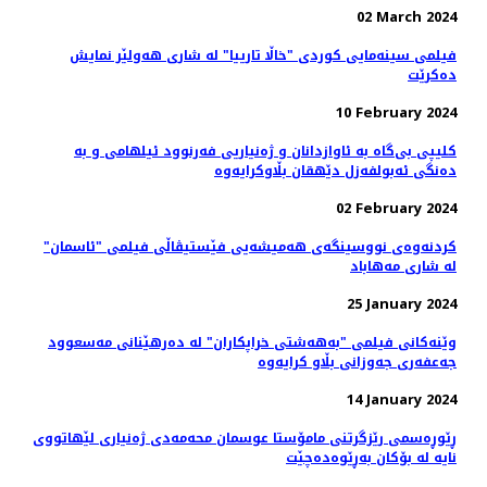
02 March 2024
فیلمی سینه‌مایی کوردی "خاڵا تارییا" لە شاری هه‌ولێر نمایش
ده‌کرێت
10 February 2024
کلیپی بی‌گاە بە ئاوازدانان و ژه‌نیاریی فه‌رنوود ئیلهامی و به‌
دەنگی ئەبولفەزل دێهقان بڵاوکرایەوە
02 February 2024
کردنەوەی نووسینگه‌ی هەمیشەیی فێستیڤاڵی فیلمی "ئاسمان"
لە شاری مەهاباد
25 January 2024
وێنەکانی فیلمی "به‌هه‌شتی خراپکاران" لە دەرهێنانی مەسعوود
جەعفەری جه‌وزانی بڵاو کرایەوە
14 January 2024
ڕێوڕه‌سمی رێزگرتنی مامۆستا عوسمان محەمەدی ژه‌نیاری لێهاتووی
نایه‌ لە بۆکان بەڕێوەدەچێت