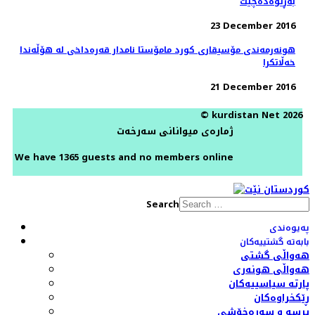
به‌ڕێوه‌ده‌چێت
23 December 2016
هونەرمەندی مۆسیقاری کورد مامۆستا نامدار قەرەداخی لە هۆڵەندا
خەڵاتکرا
21 December 2016
© kurdistan Net 2026
ژمارەی میوانانی سەرخەت
We have 1365 guests and no members online
Search
پەیوەندی
بابەتە گشتییەکان
هەواڵی گشتی
هەواڵی هونەری
پارتە سیاسییەکان
ڕێکخراوەکان
پرسە و سەرەخۆشی