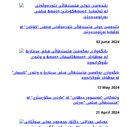
پێنجەمین خولی فێستیڤاڵی نێودەوڵەتی فیلمی "کۆبانێ" لە
ئەڵمانیا بەڕێوەده‌چێت
02 June 2024
بانگەوازی یەکەمین فێستیڤاڵی فیلم، سیناریۆ و وێنه‌ی "ئاسمان"
لە مەهاباد بڵاوکرایەوە
13 May 2024
وێنەکانی "مەنسوور جیهانی" له‌ "مارتین سکۆرسێزی" لە
فێستیڤاڵی فیلمی "بەرلین"
21 April 2024