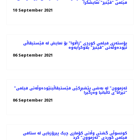
فیلمی "ڤێنیز" نمایشکرا
10 September 2021
پۆستەری فیلمی کوردی "زاڵاوا" بۆ نمایش لە فێستیڤاڵی
نێودەوڵەتی "ڤێنیز" بڵاوکرایەوە
06 September 2021
"ئەزموون" لە به‌شی پێشبڕکێی فێستیڤاڵینێوده‌وڵه‌تی فیلمی
"تیرانا"ی ئاڵبانیا وه‌رگیرا
06 September 2021
کونسوڵی گشتی وڵاتی کۆماری چیک پیرۆزبایی لە ستافی
فیلمی کوردی "ئەزموون" کرد