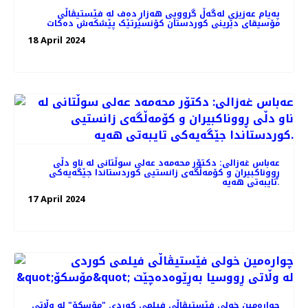
پەیام عەزیزی لەگەڵ گرووپی هەزار دەف لە فێستیڤاڵی
مۆسیقای دێرینی کوردستان کۆنسێرتێک پێشکەش دەکات
18 April 2024
عه‌باس غه‌زالی: دکتۆر محەمەد عەلی سوڵتانی لە ناو دڵی
ڕووناکبیران و کۆمەڵگەی زانستیی کوردستاندا جێگەیەکی
تایبەتی هەیە.
17 April 2024
چواره‌مین خولی فێستیڤاڵی فیلمی کوردی "مۆسکۆ" لە وڵاتی