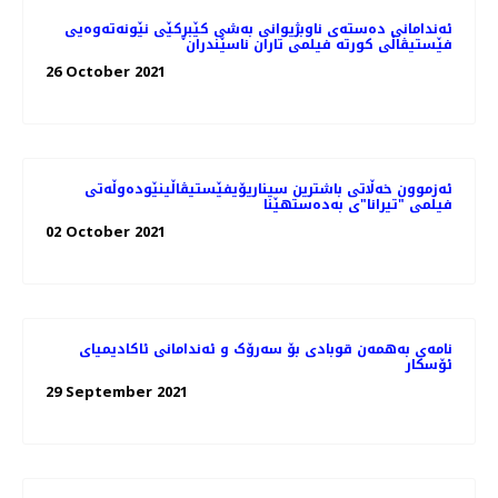
ئه‌ندامانی ده‌سته‌ی ناوبژیوانی به‌شی کێبڕکێی نێونه‌ته‌وه‌یی
فێستیڤاڵی کورته‌ فیلمی تاران ناسێندران
26 October 2021
ئەزموون خەڵاتی باشترین سیناریۆیفێستیڤاڵینێوده‌وڵه‌تی
فیلمی "تیرانا"ی به‌ده‌ستهێنا
02 October 2021
نامه‌ی به‌همه‌ن قوبادی بۆ سه‌رۆک و ئه‌ندامانی ئاکادیمیای
ئۆسکار
29 September 2021