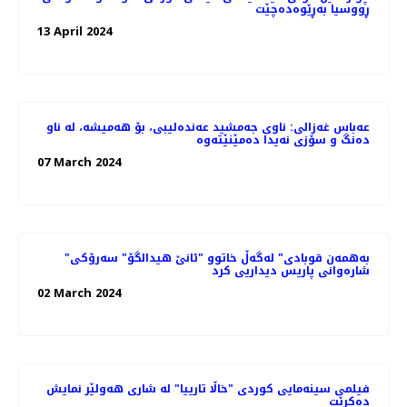
ڕووسیا بەڕێوەده‌چێت
13 April 2024
عەباس غەزالی: ناوی جەمشید عەندەلیبی، بۆ هەمیشە، لە ناو
دەنگ و سۆزی نەیدا دەمێنێتەوە
07 March 2024
"به‌همه‌ن قوبادی" له‌گه‌ڵ خاتوو "ئانێ هیدالگۆ" سه‌رۆکی
شاره‌وانی پاریس دیداریی کرد
02 March 2024
فیلمی سینه‌مایی کوردی "خاڵا تارییا" لە شاری هه‌ولێر نمایش
ده‌کرێت