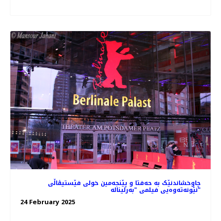
چاوخشاندنێک به حه‌فتا و پێنجه‌مین خولی فێستیڤاڵی
نێونه‌ته‌وه‌یی فیلمی "بەرلیناله"
24 February 2025