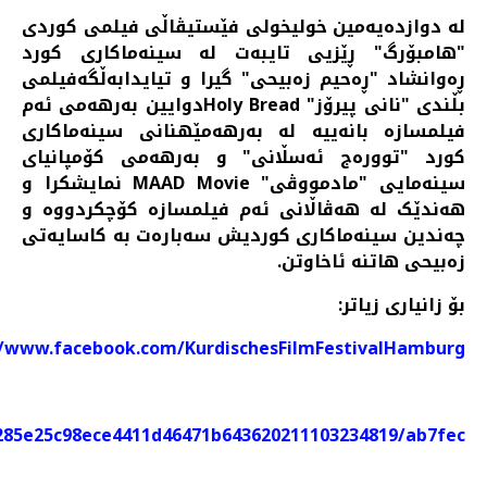
له دوازدەیەمین خولیخولی فێستیڤاڵی فیلمی کوردی
"هامبۆرگ" ڕێزیی تایبه‌ت لە سینەماکاری کورد
ڕەوانشاد "ڕەحیم زەبیحی" گیرا و تیایدابەڵگەفیلمی
بڵندی "نانی پیرۆز" Holy Breadدوایین به‌رهه‌می ئه‌م
فیلمسازه بانه‌ییه‌ لە بەرهەمێهنانی سینەماکاری
کورد "توورەج ئەسڵانی" و بەرهەمی کۆمپانیای
سینەمایی "مادمووڤی" MAAD Movie نمایشکرا و
هه‌ندێک له هه‌ڤاڵانی ئه‌م فیلمسازه کۆچکردووه و
چه‌ندین سینه‌ماکاری کوردیش سه‌باره‌ت به کاسایه‌تی
زەبیحی هاتنه ئاخاوتن.
‌بۆ زانیاری زیاتر:
//www.facebook.com/KurdischesFilmFestivalHamburg
285e25c98ece4411d46471b643620211103234819/ab7fec