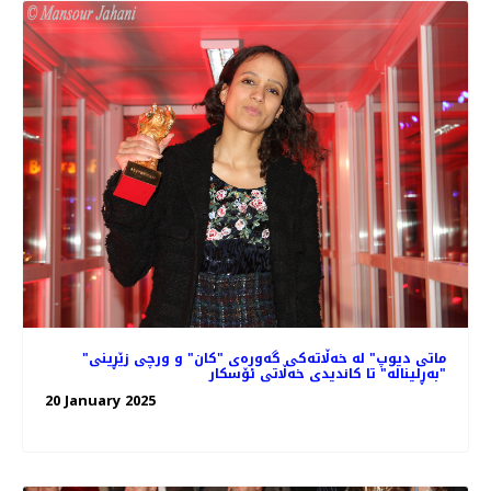
"ماتی دیوپ" لە خه‌ڵاته‌کی گه‌وره‌ی "کان" و ورچی زێڕینی
"بەڕلیناله" تا کاندیدی خه‌ڵاتی ئۆسکار
20 January 2025