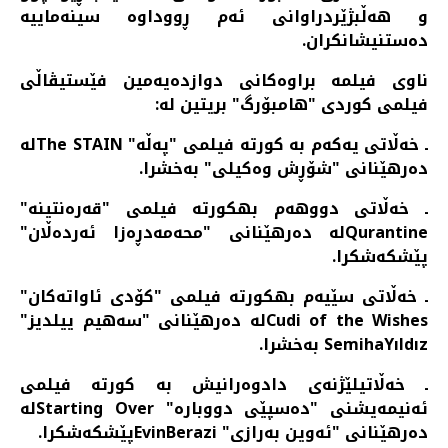
و هه‌ڵبژێردراوانی ئه‌م ڕووداوه سینه‌ماییه
ده‌ستنیشانکران.
ناوی فیلمه ‌براوه‌کانی دوازدەیەمین فێستیڤاڵی
فیلمی کوردی "هامبۆرگ" بریتین له:
ـ خه‌ڵاتی یه‌که‌م به کورتە فیلمی "پەڵە" The STAINلە
دەرهێنانی "شۆڕش وەکیلی" به‌خشرا.
ـ خه‌ڵاتی دووهه‌م بهکورتە فیلمی "قەرەنتینە"
Qurantineلە دەرهێنانی "محەمەدڕەزا ئەردەڵان"
پێشکه‌شکرا.
ـ خه‌ڵاتی سێیه‌م بهکورتە فیلمی "کۆدی ئاواتەکان"
Cudi of the Wishesلە دەرهێنانی "سەهیم ییلدیز"
SemihaYıldız به‌خشرا.
ـ خه‌ڵاتیلێژنه‌ی دادوه‌رانیش به کورتە فیلمی
ئەنیمەیشنی "دەسپێی دووبارە" Starting Overلە
دەرهێنانی "ئەوین بەرازی" EvinBeraziپێشکه‌شکرا.