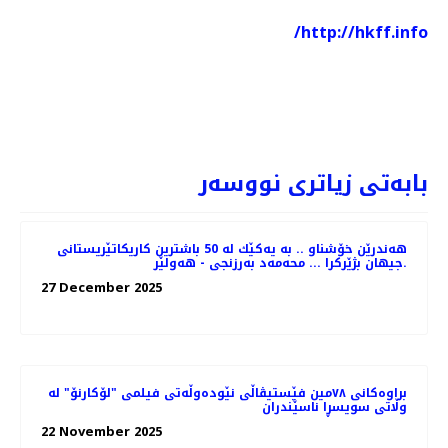
http://hkff.info/
PREV
NEXT
بابەتی زیاتری نووسەر
هه‌ندرێن خۆشناو .. به‌ یه‌كێك له‌ 50 باشترین كاریكاتێریستانی
جیهان بژێركرا ... محه‌مه‌د به‌رزنجی - هه‌ولێر.
27 December 2025
براوه‌کانی ٧٨مین فێستیڤاڵی نێوده‌وڵه‌تی فیلمی "لۆکارنۆ" له
وڵاتی سویسڕا ناسێندران
22 November 2025