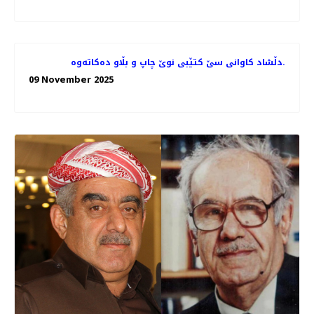
دڵشاد کاوانى سێ کتێبى نوێ چاپ و بڵاو دەکاتەوە.
09 November 2025