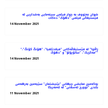
شوان عەتووف به چوار فیلمی سینەمایی بەشداریی لە
فێستیڤاڵی فیلمی "دهۆک" دەكات
14 November 2021
"زاڵاوا" لە فێستیڤاڵەکانی "فیلادێلفیا"، "هۆنگ کۆنگ"،
"مەکزیک"، "سائۆپۆلۆ" و "دهۆک"
14 November 2021
یەکەمین نمایشی جیهانی "بێنیشتمان" سێیەمین بەرهەمی
بڵندی "توورج ئەسڵانی" لە ئەمەریکا
11 November 2021