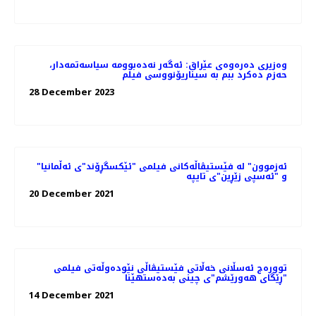
وەزیری دەرەوەی عێراق: ئه‌گه‌ر نه‌ده‌بوومه‌ سیاسەتمەدار،
حەزم دەکرد ببم بە سیناریۆنووسی فیلم
28 December 2023
"ئەزموون" لە فێستیڤاڵەکانی فیلمی "ئێکسگڕۆند"ی ئەڵمانیا
و "ئەسپی زێڕین"ی تایپە
20 December 2021
توورەج ئەسڵانی خەڵاتی فێستیڤاڵی نێودەوڵەتی فیلمی
"ڕێگای هەورێشم"ی چینی بەدەستهێنا
14 December 2021