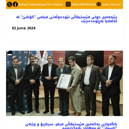
پێنجەمین خولی فێستیڤاڵی نێودەوڵەتی فیلمی "کۆبانێ" لە
ئەڵمانیا بەڕێوەده‌چێت
02 June 2024
بانگەوازی یەکەمین فێستیڤاڵی فیلم، سیناریۆ و وێنه‌ی
"ئاسمان" لە مەهاباد بڵاوکرایەوە