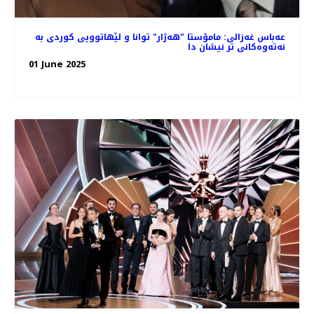
عەباس غەزالی: مامۆستا "هەژار" توانا و لێهاتوویی کوردی به
نەتەوەکانی تر نیشان دا
01 June 2025