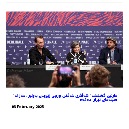
"ماڕتین گشلاخت" هە‌ڵگری خه‌ڵاتی ورچی زێوینی بەڕلین: حه‌ز له
سینه‌مای ئێران ده‌که‌م
03 February 2025