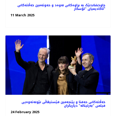
چاوخشاندنێک به براوه‌کانی نه‌وه‌د و حه‌و‌ته‌مین خه‌ڵاته‌کانی
ئاکادیمیای "ئۆسکار"
11 March 2025
خه‌ڵاته‌کانی حه‌فتا و پێنجه‌مین فێستیڤاڵی نێونه‌ته‌وه‌یی
فیلمی "بەرلیناله" دیاریکران
24 February 2025