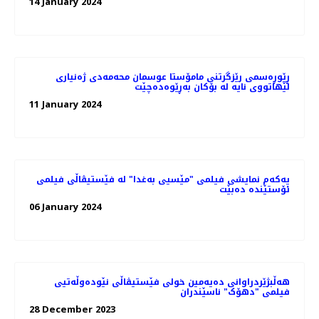
14 January 2024
ڕێوڕه‌سمی رێزگرتنی مامۆستا عوسمان محەمەدی ژه‌نیاری
لێهاتووی نایه‌ لە بۆکان بەڕێوەدەچێت
11 January 2024
یەکەم نمایشی فیلمی "مێسیی بەغدا" لە فێستیڤاڵی فیلمی
ئۆستێندە دەبێت
06 January 2024
هه‌ڵبژێردراوانی دەیەمین خولی فێستیڤاڵی نێودەوڵەتیی
فیلمی "دهۆک" ناسێندران
28 December 2023