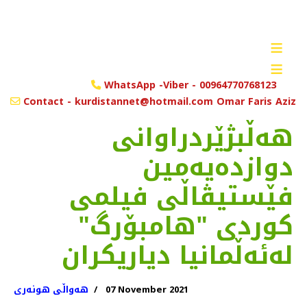
≡
≡
WhatsApp -Viber - 00964770768123
Contact - kurdistannet@hotmail.com Omar Faris Aziz
هه‌ڵبژێردراوانی
دوازدەیەمین
فێستیڤاڵی فیلمی
کوردی "هامبۆرگ"
لەئەڵمانیا دیاریکران
07 November 2021
هەواڵی هونەری