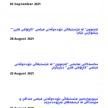
03 September 2021
"ئەزموون" لە فێستیڤاڵی نێوده‌وڵه‌تی فیلمی "کاڕلۆڤی ڤاری"
پێشوازیی لێکرا
28 August 2021
سانسه‌کانی نمایشی "ئەزموون" لە فێستیڤاڵی نێوده‌وڵه‌تی
فیلمی "کاڕلۆڤی ڤاری" دیاریکران
23 August 2021
سیوچوارەمین فێستیڤاڵی نێودەوڵەتی فیلمی منداڵان و
مێرمنداڵان لە ئیسفەهان بەڕێوەدەچێت