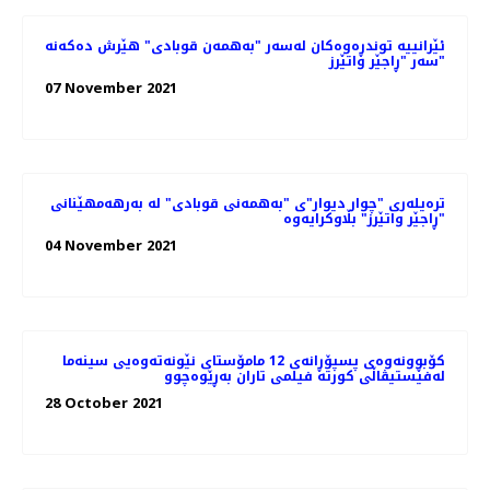
ئێرانییە توندڕەوەکان لەسەر "بەهمەن قوبادی" هێرش دەکەنە
سەر "ڕاجێر واتێرز"
07 November 2021
ترەیلەری "چوار دیوار"ی "بەهمەنی قوبادی" لە بەرهەمهێنانی
"ڕاجێر واتێرز" بڵاوکرایەوە
04 November 2021
کۆبوونه‌وه‌ی پسپۆڕانه‌ی 12 مامۆستای نێونه‌ته‌وه‌یی سینه‌ما
له‌فێستیڤاڵی کورته‌ فیلمی تاران به‌ڕێوه‌چوو
28 October 2021