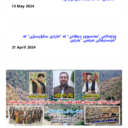
13 May 2024
وێنەکانی "مەنسوور جیهانی" له‌ "مارتین سکۆرسێزی" لە
فێستیڤاڵی فیلمی "بەرلین"
21 April 2024