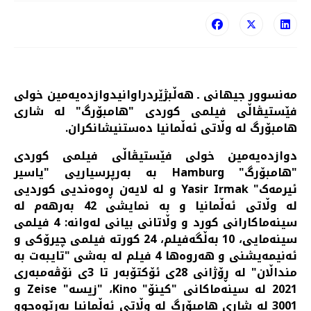
مەنسوور جیهانی ـ هه‌ڵبژێردراوانیدوازدەیەمین خولی
فێستیڤاڵی فیلمی کوردی "هامبۆرگ" لە شاری
هامبۆرگ لە وڵاتی ئەڵمانیا ده‌ستنیشانکران.
دوازدەیەمین خولی فێستیڤاڵی فیلمی کوردی
"هامبۆرگ" Hamburg بە بەرپرسیاریی "یاسیر
ئیرمەک" Yasir Irmak و لە لایەن ڕەوەندیی کوردیی
لە وڵاتی ئەڵمانیا و بە نمایشی 42 بەرهەم لە
سینەماکارانی کورد و وڵاتانی بیانی لەوانە: 4 فیلمی
سینەمایی، 10 بەڵگەفیلم، 24 کورتە فیلمی چیرۆکی و
ئەنیمەیشنی و هەروەها 4 فیلم لە بەشی "تایبەت بە
منداڵان" لە ڕۆژانی 28ی ئۆکتۆبەر تا 3ی نۆڤەمبەری
2021 لە سینەماکانی "کینۆ" Kino، "زیسە" Zeise و
3001 لە شاری هامبۆرگ لە وڵاتی ئەڵمانیا بەڕێوەچوو