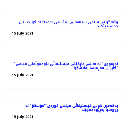
وێنەگرتنی فیلمی سینەمایی "مێسیی بەغدا" لە کوردستان
دەستیپێکرد
15 July 2021
"ئەزموون" لە به‌شی ماڕکێتی فێستیڤاڵی نێوده‌وڵه‌تی فیلمی
"کان"ی فه‌ڕه‌نسا نمایشکرا
15 July 2021
یەکەمین خولی فێستیڤاڵی فیلمی کوردی "مۆسکۆ" لە
ڕووسیا بەڕێوەدەچێت
15 July 2021