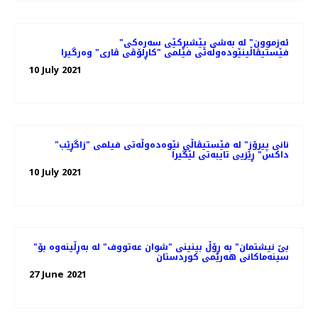
"ئەزموون" لە به‌شی پێشبڕکێی سه‌ره‌کی
فێستیڤاڵینێوده‌وڵه‌تی فیلمی "کاڕلۆڤی ڤاری" وه‌رگیرا
10 July 2021
"نانی پیرۆز" لە فێستیڤاڵی نێوەدەوڵەتی فیلمی "زاگڕێب
داکس" ڕێزیی تایبەتی لێگیرا
10 July 2021
"بێ نیشتمان" بە ڕۆڵ بینینی "شوان عەتووف" لە بەڕڵینەوە بۆ
سینەماکانی هەرێمی کوردستان
27 June 2021