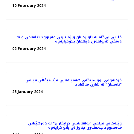
10 February 2024
کلیپی بی‌گاە بە ئاوازدانان و ژه‌نیاریی فه‌رنوود ئیلهامی و به‌
دەنگی ئەبولفەزل دێهقان بڵاوکرایەوە
02 February 2024
کردنەوەی نووسینگه‌ی هەمیشەیی فێستیڤاڵی فیلمی
"ئاسمان" لە شاری مەهاباد
25 January 2024
وێنەکانی فیلمی "به‌هه‌شتی خراپکاران" لە دەرهێنانی
مەسعوود جەعفەری جه‌وزانی بڵاو کرایەوە