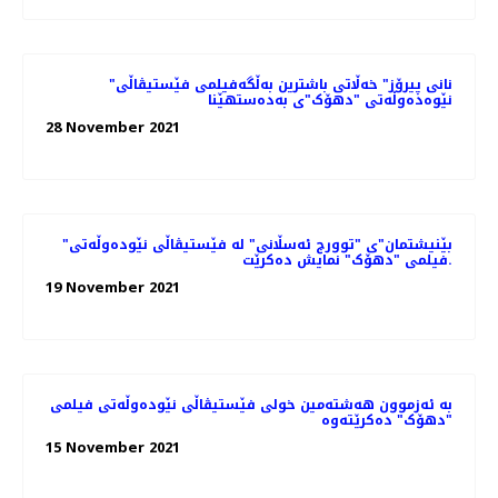
"نانی پیرۆز" خەڵاتی باشترین بەڵگەفیلمی فێستیڤاڵی
نێوەدەوڵەتی "دهۆک"ی بەدەستهێنا
28 November 2021
"بێنیشتمان"ی "توورج ئەسڵانی" لە فێستیڤاڵی نێودەوڵەتی
فیلمی "دهۆک" نمایش ده‌کرێت.
19 November 2021
بە ئەزموون هەشتەمین خولی فێستیڤاڵی نێودەوڵەتی فیلمی
"دهۆک" دەکرێتەوە
15 November 2021