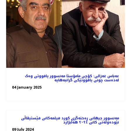
عەباس غەزالی: کۆچی مامۆستا مه‌نسوور یاقووتی وه‌ک
له‌ده‌ست چونی یاقووتێکی گرانبه‌هایه
04 January 2025
مەنسوور جیهانی ڕه‌خنه‌گری کورد فیلمه‌کانی فێستیڤاڵی
نێوده‌وڵه‌تی کانی ٢٠٢٤ هه‌ڵبژارد
09 July 2024