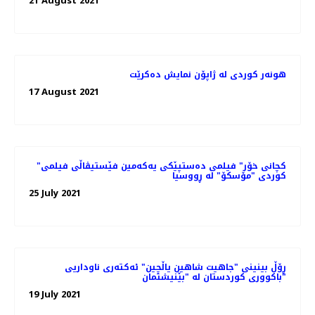
21 August 2021
هونەر کوردی لە ژاپۆن نمایش دەکرێت
17 August 2021
"کچانی خۆر" فیلمی ده‌ستپێکی یه‌که‌‌مین فێستیڤاڵی فیلمی
کوردی "مۆسکۆ" لە ڕووسیا
25 July 2021
ڕۆڵ بینینی "جاهیت شاهین یاڵچین" ئەکتەری ناوداریی
باکووری کوردستان لە "بێنیشتمان"
19 July 2021