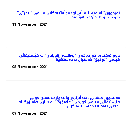
"ئەزموون" لە فێستیڤاڵە نێودەوڵەتییەکانی فیلمی "لیدز"ی
بەریتانیا و "لیدێن"ی هۆڵەندا
11 November 2021
دوو ئەکتەرە کوردەکەی "بەهمەن قوبادی" لە فێستیڤاڵی
فیلمی "تۆکیۆ" خەڵاتیان بەدەستهێنا
08 November 2021
مەنسوور جیهانی ـ هه‌ڵبژێردراوانیدوازدەیەمین خولی
فێستیڤاڵی فیلمی کوردی "هامبۆرگ" لە شاری هامبۆرگ لە
وڵاتی ئەڵمانیا ده‌ستنیشانکران.
07 November 2021