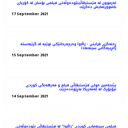
ئەزموون لە فێستیڤاڵینێوده‌وڵه‌تی فیلمی بۆسان له کۆریای
باشوورنمایش ده‌کرێت
17 September 2021
ڕخنەگری ڤرایتی - زاڵاوا وەرچەرخانێکی نوێیە لە گرێبەستە
ژانڕییەکانی سینەمادا
15 September 2021
پێنجەمین خولی فێستیڤاڵی فیلم و فەرهەنگی کوردی
نیۆیۆرک لە ئەمەریکا بەڕێوەدەچێت
14 September 2021
فیلمی سینەمایی کوردی "زاڵاوا" لە فێستیڤاڵی نێودەوڵەتی