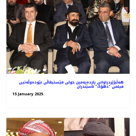
هه‌ڵبژێردراوانی یازده‌یه‌مین خولی فێستیڤاڵی نێودەوڵەتیی
فیلمی "دهۆک" ناسێندران
15 January 2025