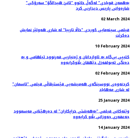
"به‌همه‌ن قوبادی" له‌گه‌ڵ خاتوو "ئانێ هیدالگۆ" سه‌رۆکی
شاره‌وانی پاریس دیداریی کرد
02 March 2024
فیلمی سینه‌مایی کوردی "خاڵا تارییا" لە شاری هه‌ولێر نمایش
ده‌کرێت
10 February 2024
کلیپی بی‌گاە بە ئاوازدانان و ژه‌نیاریی فه‌رنوود ئیلهامی و به‌
دەنگی ئەبولفەزل دێهقان بڵاوکرایەوە
02 February 2024
کردنەوەی نووسینگه‌ی هەمیشەیی فێستیڤاڵی فیلمی "ئاسمان"
لە شاری مەهاباد
25 January 2024
وێنەکانی فیلمی "به‌هه‌شتی خراپکاران" لە دەرهێنانی مەسعوود
جەعفەری جه‌وزانی بڵاو کرایەوە
14 January 2024