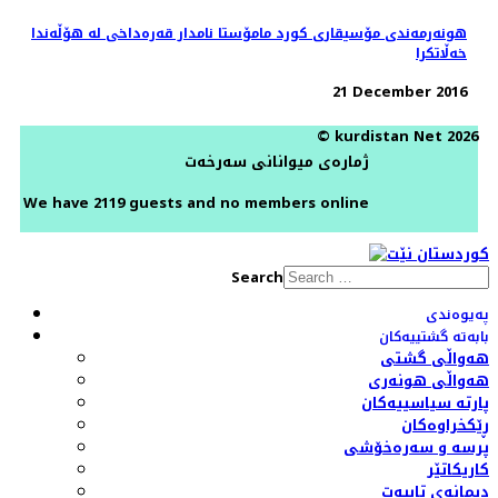
هونەرمەندی مۆسیقاری کورد مامۆستا نامدار قەرەداخی لە هۆڵەندا
خەڵاتکرا
21 December 2016
© kurdistan Net 2026
ژمارەی میوانانی سەرخەت
We have 2119 guests and no members online
Search
پەیوەندی
بابەتە گشتییەکان
هەواڵی گشتی
هەواڵی هونەری
پارتە سیاسییەکان
ڕێکخراوەکان
پرسە و سەرەخۆشی
کاریکاتێر
دیمانەی تایبەت