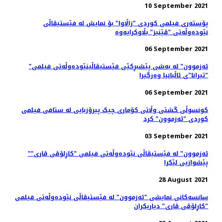
10 September 2021
پۆستەری فیلمی کوردی "زاڵاوا" بۆ نمایش لە فێستیڤاڵی
نێودەوڵەتی "ڤێنیز" بڵاوکرایەوە
06 September 2021
"ئەزموون" لە به‌شی پێشبڕکێی فێستیڤاڵینێوده‌وڵه‌تی فیلمی
"تیرانا"ی ئاڵبانیا وه‌رگیرا
06 September 2021
کونسوڵی گشتی وڵاتی کۆماری چیک پیرۆزبایی لە ستافی فیلمی
کوردی "ئەزموون" کرد
03 September 2021
"ئەزموون" لە فێستیڤاڵی نێوده‌وڵه‌تی فیلمی "کاڕلۆڤی ڤاری"
پێشوازیی لێکرا
28 August 2021
سانسه‌کانی نمایشی "ئەزموون" لە فێستیڤاڵی نێوده‌وڵه‌تی فیلمی
"کاڕلۆڤی ڤاری" دیاریکران