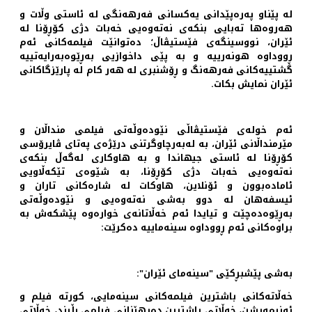
لە پێناو پەرەپێدانی یەکسانی فەرهەنگی لە ئاستی وڵات و
هەروەها تەبایی بنکەی نەتەوەیی خەبات دژی کۆڕۆنا لە
ئێران، نووسینگەی فێستیڤاڵ؛ دەتوانێت فیلمەکانی ئەم
ڕووداوە هونەرییە و بە پێی داخوازیی بەڕێوەبەرایەتییە
گشتییەکانی فەرهەنگ و ڕۆشنبری لە هەر کام لە پارێزگاکانی
ئێران نمایش بکات.
ئەم خولەی فێستیڤاڵی نێودەوڵەتی فیلمی منداڵان و
مێرمنداڵانی ئێران، بە لەبەرچاوگرتنی درێژەی پەتای ڤایرۆسی
کۆڕۆنا لە ئاستی جیهاندا و بە هاوکاری لەگەڵ بنکەی
نەتەوەیی خەبات دژی کۆڕۆنا، بە شێوەی تێکەڵاویی
ئامادەبوون و ئۆنلاین، هاوکات لە شارەکانی تاران و
ئیسفەهان لە دوو بەشی نەتەوەیی و نێودەوڵەتی
بەڕێوەدەچێت و تیایدا ئەم خەڵاتانەی خوارەوە پێشکەش بە
براوەکانی ئەم ڕووداوە سینەماییە دەکرێت:
بەشی پێشبڕکێی "سینەمای ئێران":
خەڵاتەکانی باشترین فیلمەکانی سینەمایی، کورتە فیلم و
ئەنیمەیشن، خەڵاتی باشترین دەرهێنانی فیلمی بڵیند، خەڵاتی