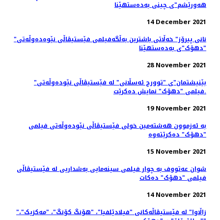
هەورێشم"ی چینی بەدەستهێنا
14 December 2021
"نانی پیرۆز" خەڵاتی باشترین بەڵگەفیلمی فێستیڤاڵی نێوەدەوڵەتی
"دهۆک"ی بەدەستهێنا
28 November 2021
"بێنیشتمان"ی "توورج ئەسڵانی" لە فێستیڤاڵی نێودەوڵەتی
فیلمی "دهۆک" نمایش ده‌کرێت.
19 November 2021
بە ئەزموون هەشتەمین خولی فێستیڤاڵی نێودەوڵەتی فیلمی
"دهۆک" دەکرێتەوە
15 November 2021
شوان عەتووف به چوار فیلمی سینەمایی بەشداریی لە فێستیڤاڵی
فیلمی "دهۆک" دەكات
14 November 2021
"زاڵاوا" لە فێستیڤاڵەکانی "فیلادێلفیا"، "هۆنگ کۆنگ"، "مەکزیک"،