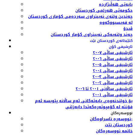
بابەتی هەڵبژاردە
حکومەتی هەرێمی کوردستان
چەندین وێنەی نەبینراوی سەردەمی کۆماری کوردستان
لە فەیسبووکەوە
ڤیدۆ
چەند وێنەیەکی نەبینراوی کۆمار کوردستان
کتێبخانەی کوردستان نێت
ئارشیفی کۆن
ئارشیفی ساڵی ٢٠٠٧
ئارشیفی ساڵی ٢٠٠٦
ئارشیفی ساڵی ٢٠٠٥
ئارشیفی ساڵی ٢٠٠٤
ئارشیفی ساڵی ٢٠٠٣
ئارشیفی ساڵی ٢٠٠٢
ئارشیفی ساڵانی ٢٠٠١ تا ٢٠٠٦
ئارشیفی ساڵی ٢٠٠١
بۆ خوێندنەوەی بابەتەکانی ئەم ساڵانە پێویسە ئەم
فۆنتە لە کۆمپوتەرەکەتدا دابەزێنی
نووسەرەکان
نووسەرە ناسراوەکان-
کوردستان نێت
خانمە نووسەرەکان