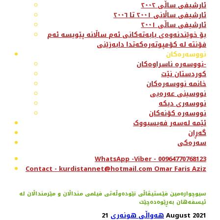
ئارشیفی ساڵی ٢٠٠٢
ئارشیفی ساڵانی ٢٠٠١ تا ٢٠٠٦
ئارشیفی ساڵی ٢٠٠١
بۆ خوێندنەوەی بابەتەکانی ئەم ساڵانە پێویسە ئەم
فۆنتە لە کۆمپوتەرەکەتدا دابەزێنی
نووسەرەکان
نووسەرە ناسراوەکان-
کوردستان نێت
خانمە نووسەرەکان
نووسینی عەرەبی
نووسەری دیکە
نووسەرە کۆنەکان
ئێمە لەسەر فەیسبووک
گەڕان
سەرەکی
WhatsApp -Viber - 00964770768123
Contact - kurdistannet@hotmail.com Omar Faris Aziz
سیوچوارەمین فێستیڤاڵی نێودەوڵەتی فیلمی منداڵان و مێرمنداڵان لە
ئیسفەهان بەڕێوەدەچێت
21 August 2021
هەواڵی هونەری