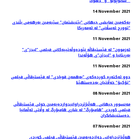
"سائۆپۆلۆ" و "دهۆک"
14 November 2021
یەکەمین نمایشی جیهانی "بێنیشتمان" سێیەمین بەرهەمی بڵندی
"توورج ئەسڵانی" لە ئەمەریکا
11 November 2021
"ئەزموون" لە فێستیڤاڵە نێودەوڵەتییەکانی فیلمی "لیدز"ی
بەریتانیا و "لیدێن"ی هۆڵەندا
11 November 2021
دوو ئەکتەرە کوردەکەی "بەهمەن قوبادی" لە فێستیڤاڵی فیلمی
"تۆکیۆ" خەڵاتیان بەدەستهێنا
08 November 2021
مەنسوور جیهانی ـ هه‌ڵبژێردراوانیدوازدەیەمین خولی فێستیڤاڵی
فیلمی کوردی "هامبۆرگ" لە شاری هامبۆرگ لە وڵاتی ئەڵمانیا
ده‌ستنیشانکران.
07 November 2021
هه‌ڵبژێردراوانی دوازدەیەمین فێستیڤاڵی فیلمی کوردی