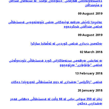
ده‌ستکه‌وته‌کانی هه‌رمانی "جیلوه‌گای ئومێد" له‌ سینه‌مای منداڵان
و مێرمنداڵان
09 August 2019
عه‌لیڕه‌زا تابێش به‌رنامه‌ نوێیه‌کانی به‌شی نێونه‌ته‌وه‌یی فیستیڤاڵی
09 August 2019
یەکەمین دیداری فیلمی کوردیی لە ئەڵمانیا سازکرا
02 March 2018
بە نمایشی بەرهەمی سینەماکارانی کورد فیستیڤاڵی نێودەوڵەتی
فیلمی "یۆتۆبۆری" بەڕێوەچوو
13 February 2018
فیلمی "زاگرۆس" بەشداری لە دوو فێستیڤاڵی ئەوروپادا دەکات
20 January 2018
زیاتر لە 350 میوانی بیانی لە 66 وڵات لە فیستیڤاڵی جیهانی فەجر
بەشداریی دەکەن