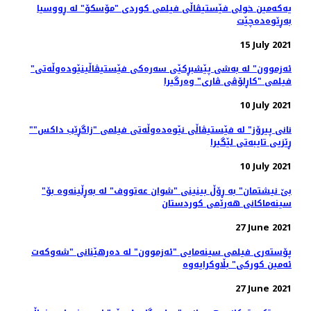
یەکەمین خولی فێستیڤاڵی فیلمی کوردی "مۆسکۆ" لە ڕووسیا
بەڕێوەدەچێت
15 July 2021
"ئەزموون" لە به‌شی پێشبڕکێی سه‌ره‌کی فێستیڤاڵینێوده‌وڵه‌تی
فیلمی "کاڕلۆڤی ڤاری" وه‌رگیرا
10 July 2021
"نانی پیرۆز" لە فێستیڤاڵی نێوەدەوڵەتی فیلمی "زاگڕێب داکس"
ڕێزیی تایبەتی لێگیرا
10 July 2021
"بێ نیشتمان" بە ڕۆڵ بینینی "شوان عەتووف" لە بەڕڵینەوە بۆ
سینەماکانی هەرێمی کوردستان
27 June 2021
پۆسته‌ری فیلمی سینەمایی "ئەزموون" لە دەرهێنانی "شەوکەت
ئەمین کورکی" بڵاوکرایەوە
27 June 2021