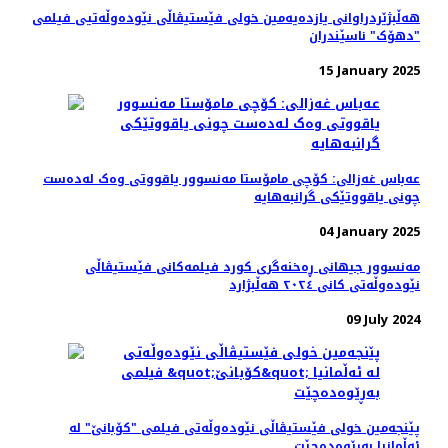
هه‌ڵبژێردراوانی یازده‌یه‌مین خولی فێستیڤاڵی نێودەوڵەتیی فیلمی
"دهۆک" ناسێندران
15 January 2025
عەباس غەزالی: کۆچی مامۆستا مه‌نسوور یاقووتی وه‌ک له‌ده‌ست
چونی یاقووتێکی گرانبه‌هایه
04 January 2025
مەنسوور جیهانی ڕه‌خنه‌گری کورد فیلمه‌کانی فێستیڤاڵی
نێوده‌وڵه‌تی کانی ٢٠٢٤ هه‌ڵبژارد
09 July 2024
پێنجەمین خولی فێستیڤاڵی نێودەوڵەتی فیلمی "کۆبانێ" لە
ئەڵمانیا بەڕێوەده‌چێت