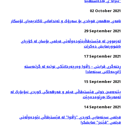
"تیرانا"ی به‌ده‌ستهێنا
02 October 2021
نامه‌ی به‌همه‌ن قوبادی بۆ سه‌رۆک و ئه‌ندامانی ئاکادیمیای ئۆسکار
29 September 2021
ئەزموون لە فێستیڤاڵینێوده‌وڵه‌تی فیلمی بۆسان له کۆریای
باشوورنمایش ده‌کرێت
17 September 2021
ڕخنەگری ڤرایتی - زاڵاوا وەرچەرخانێکی نوێیە لە گرێبەستە
ژانڕییەکانی سینەمادا
15 September 2021
پێنجەمین خولی فێستیڤاڵی فیلم و فەرهەنگی کوردی نیۆیۆرک لە
ئەمەریکا بەڕێوەدەچێت
14 September 2021
فیلمی سینەمایی کوردی "زاڵاوا" لە فێستیڤاڵی نێودەوڵەتی
فیلمی "ڤێنیز" نمایشکرا