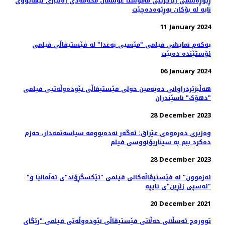
ڕێوڕه‌سمی رێزگرتنی مامۆستا عوسمان محەمەدی ژه‌نیاری لێهاتووی
نایه‌ لە بۆکان بەڕێوەدەچێت
11 January 2024
یەکەم نمایشی فیلمی "مێسیی بەغدا" لە فێستیڤاڵی فیلمی
ئۆستێندە دەبێت
06 January 2024
هه‌ڵبژێردراوانی دەیەمین خولی فێستیڤاڵی نێودەوڵەتیی فیلمی
"دهۆک" ناسێندران
28 December 2023
وەزیری دەرەوەی عێراق: ئه‌گه‌ر نه‌ده‌بوومه‌ سیاسەتمەدار، حەزم
دەکرد ببم بە سیناریۆنووسی فیلم
28 December 2023
"ئەزموون" لە فێستیڤاڵەکانی فیلمی "ئێکسگڕۆند"ی ئەڵمانیا و
"ئەسپی زێڕین"ی تایپە
20 December 2021
توورەج ئەسڵانی خەڵاتی فێستیڤاڵی نێودەوڵەتی فیلمی "ڕێگای