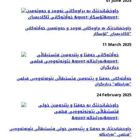
01 June 2025
چاوخشاندنێک به براوه‌کانی نه‌وه‌د و حه‌و‌ته‌مین خه‌ڵاته‌کانی
ئاکادیمیای "ئۆسکار"
11 March 2025
خه‌ڵاته‌کانی حه‌فتا و پێنجه‌مین فێستیڤاڵی نێونه‌ته‌وه‌یی فیلمی
"بەرلیناله" دیاریکران
24 February 2025
چاوخشاندنێک به حه‌فتا و پێنجه‌مین خولی فێستیڤاڵی نێونه‌ته‌وه‌یی
فیلمی "بەرلیناله"