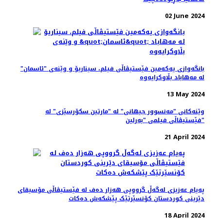
02 June 2024
بانگەوازی یەکەمین فێستیڤاڵی فیلم، سیناریۆ و وێنه‌ی "ئاسمان"
لە مەهاباد بڵاوکرایەوە
13 May 2024
وێنەکانی "مەنسوور جیهانی" له‌ "مارتین سکۆرسێزی" لە
فێستیڤاڵی فیلمی "بەرلین"
21 April 2024
پەیام عەزیزی لەگەڵ گرووپی هەزار دەف لە فێستیڤاڵی مۆسیقای
دێرینی کوردستان کۆنسێرتێک پێشکەش دەکات
18 April 2024