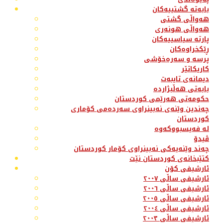
بابەتە گشتییەکان
هەواڵی گشتی
هەواڵی هونەری
پارتە سیاسییەکان
ڕێکخراوەکان
پرسە و سەرەخۆشی
کاریکاتێر
دیمانەی تایبەت
بابەتی هەڵبژاردە
حکومەتی هەرێمی کوردستان
چەندین وێنەی نەبینراوی سەردەمی کۆماری
کوردستان
لە فەیسبووکەوە
ڤیدۆ
چەند وێنەیەکی نەبینراوی کۆمار کوردستان
کتێبخانەی کوردستان نێت
ئارشیفی کۆن
ئارشیفی ساڵی ٢٠٠٧
ئارشیفی ساڵی ٢٠٠٦
ئارشیفی ساڵی ٢٠٠٥
ئارشیفی ساڵی ٢٠٠٤
ئارشیفی ساڵی ٢٠٠٣