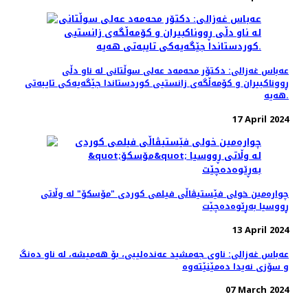
عه‌باس غه‌زالی: دکتۆر محەمەد عەلی سوڵتانی لە ناو دڵی
ڕووناکبیران و کۆمەڵگەی زانستیی کوردستاندا جێگەیەکی تایبەتی
هەیە.
17 April 2024
چواره‌مین خولی فێستیڤاڵی فیلمی کوردی "مۆسکۆ" لە وڵاتی
ڕووسیا بەڕێوەده‌چێت
13 April 2024
عەباس غەزالی: ناوی جەمشید عەندەلیبی، بۆ هەمیشە، لە ناو دەنگ
و سۆزی نەیدا دەمێنێتەوە
07 March 2024