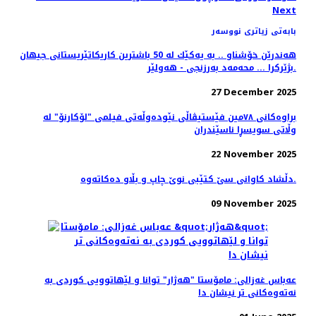
Next
بابەتی زیاتری نووسەر
هه‌ندرێن خۆشناو .. به‌ یه‌كێك له‌ 50 باشترین كاریكاتێریستانی جیهان
بژێركرا ... محه‌مه‌د به‌رزنجی - هه‌ولێر.
27 December 2025
براوه‌کانی ٧٨مین فێستیڤاڵی نێوده‌وڵه‌تی فیلمی "لۆکارنۆ" له
وڵاتی سویسڕا ناسێندران
22 November 2025
دڵشاد کاوانى سێ کتێبى نوێ چاپ و بڵاو دەکاتەوە.
09 November 2025
عەباس غەزالی: مامۆستا "هەژار" توانا و لێهاتوویی کوردی به
نەتەوەکانی تر نیشان دا