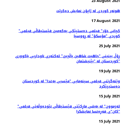
23 August 2021
هونەر کوردی لە ژاپۆن نمایش دەکرێت
17 August 2021
"کچانی خۆر" فیلمی ده‌ستپێکی یه‌که‌‌مین فێستیڤاڵی فیلمی
کوردی "مۆسکۆ" لە ڕووسیا
25 July 2021
ڕۆڵ بینینی "جاهیت شاهین یاڵچین" ئەکتەری ناوداریی باکووری
کوردستان لە "بێنیشتمان"
19 July 2021
وێنەگرتنی فیلمی سینەمایی "مێسیی بەغدا" لە کوردستان
دەستیپێکرد
15 July 2021
"ئەزموون" لە به‌شی ماڕکێتی فێستیڤاڵی نێوده‌وڵه‌تی فیلمی
"کان"ی فه‌ڕه‌نسا نمایشکرا
15 July 2021