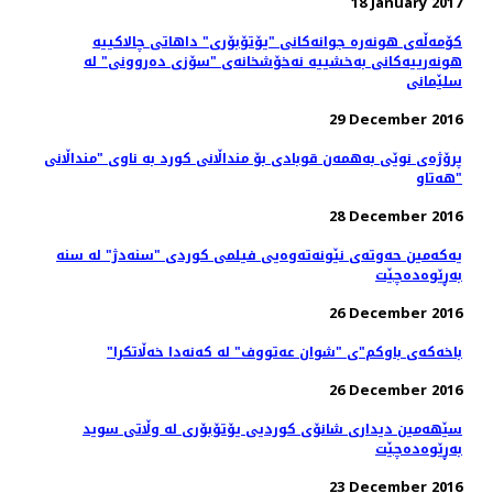
18 January 2017
کۆمه‌ڵه‌ی هونه‌ره ‌جوانه‌کانی "یۆتۆبۆری" داهاتی چالاکییه‌
هونه‌رییه‌کانی به‌خشییه‌ نه‌خۆشخانه‌ی "سۆزی ده‌روونی" له
سلێمانی
29 December 2016
پرۆژەی نوێی بەھمەن قوبادی بۆ منداڵانی کورد بە ناوی "منداڵانی
ھەتاو"
28 December 2016
یەکەمین حەوتەی نێونەتەوەیی فیلمی کوردی "سنەدژ" لە سنە
بەڕێوەدەچێت
26 December 2016
"باخەکەی باوکم"ی "شوان عەتووف" لە کەنەدا خەڵاتکرا
26 December 2016
سێهەمین دیداری شانۆی کوردیی یۆتۆبۆری لە وڵاتی سوید
به‌ڕێوه‌ده‌چێت
23 December 2016