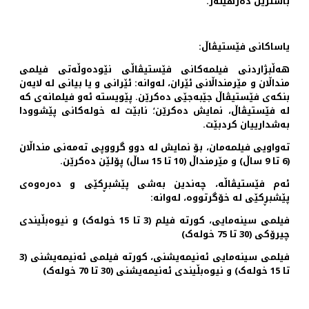
باشترین دەرهێنەر.
یاساکانی فێستیڤاڵ:
هەڵبژاردنی فیلمەکانی فێستیڤاڵی نێودەوڵەتی فیلمی
منداڵان و مێرمنداڵانی ئێران، لەوانە: ئێرانی و یا بیانی لە لایەن
بنکەی فێستیڤاڵ جێبەجێی دەکرێن. پێویستە ئەو فیلمانەی کە
لە فێستیڤاڵ، نمایش دەکرێن؛ نابێت لە خولەکانی پێشوودا
بەشدارییان کردبێت.
تەواویی فیلمەمان، بۆ نمایش لە دوو گرووپی تەمەنی منداڵان
(6 تا 9 ساڵ) و مێرمنداڵ (10 تا 15 ساڵ) پۆلێن دەکرێن.
ئەم فێستیڤاڵە، چەندین بەشی پێشبڕکێی و دەرەوەی
پێشبڕکێی لە خۆگرتووە، لەوانە:
فیلمی سینەمایی، کورتە فیلم (3 تا 15 خولەک) و نیوەبڵیندی
چیرۆکی (30 تا 75 خولەک)
فیلمی سینەمایی ئەنیمەیشنی، کورتە فیلمی ئەنیمەیشنی (3
تا 15 خولەک) و نیوەبڵیندی ئەنیمەیشنی (30 تا 70 خولەک)