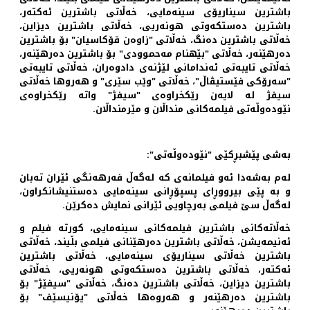
باشترین سیناریۆی سینەمایی، خەڵاتی باشترین ئەکتەر،
باشترین دەستکەوتی هونەریی، خەڵاتی باشترین دیزاین،
خەڵاتی باشترین دەنگ، خەڵاتی "زاوەن قۆکاسیان" بۆ باشترین
دەرهێنەر، خەڵاتی "بێهنام مەحموودی" بۆ باشترین دەرهێنەر،
خەڵاتی تایبەتی ئەندامانی لێژنەی دادوەران، خەڵاتی تایبەتی
"سەرۆکی فێستیڤاڵ"، خەڵاتی "وێب سێری" و هەروها خەڵاتی
سیفژ لە لایەن رێکخراوەی "سیفژ" واتە رێکخراوەی
نێودەوڵەتی فیلمەکانی منداڵان و مێرمنداڵان.
بەشی پێشبڕکێی "نێودەوڵەتی":
لەم بەشەدا ئەو فیلمانەی کە لەگەڵ فەرهەنگی ئێران تەبان
و بە پێی بیرووڕای پسپۆڕانی سینەمایی دەستنیشانکراون،
لەگەڵ سێ فیلمی بەرچاویی ئێرانی نمایش دەکرێن.
خەڵاتەکانی باشترین فیلمەکانی سینەمایی، کورتە فیلم و
ئەنیمەیشن، خەڵاتی باشترین دەرهێنانی فیلمی بڵیند، خەڵاتی
باشترین خەڵاتی سیناریۆی سینەمایی، خەڵاتی باشترین
ئەکتەر، خەڵاتی باشترین دەستکەوتی هونەریی، خەڵاتی
باشترین دیزاین، خەڵاتی باشترین دەنگ، خەڵاتی "سیفێژ" بۆ
باشترین دەرهێنەر و هەروەها خەڵاتی "یۆنیسێف" بۆ