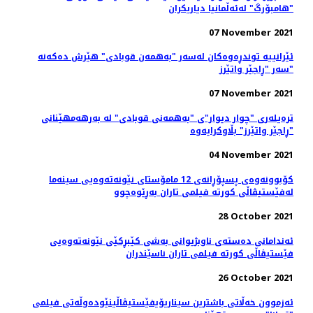
"هامبۆرگ" لەئەڵمانیا دیاریکران
07 November 2021
ئێرانییە توندڕەوەکان لەسەر "بەهمەن قوبادی" هێرش دەکەنە
سەر "ڕاجێر واتێرز"
07 November 2021
ترەیلەری "چوار دیوار"ی "بەهمەنی قوبادی" لە بەرهەمهێنانی
"ڕاجێر واتێرز" بڵاوکرایەوە
04 November 2021
کۆبوونه‌وه‌ی پسپۆڕانه‌ی 12 مامۆستای نێونه‌ته‌وه‌یی سینه‌ما
له‌فێستیڤاڵی کورته‌ فیلمی تاران به‌ڕێوه‌چوو
28 October 2021
ئه‌ندامانی ده‌سته‌ی ناوبژیوانی به‌شی کێبڕکێی نێونه‌ته‌وه‌یی
فێستیڤاڵی کورته‌ فیلمی تاران ناسێندران
26 October 2021
ئەزموون خەڵاتی باشترین سیناریۆیفێستیڤاڵینێوده‌وڵه‌تی فیلمی