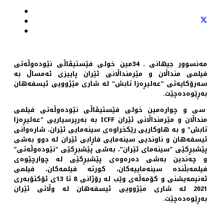
مەنسوور جیهانی ـ 34مین خولی فێستیڤاڵی نێودەوڵەتی
فیلمی منداڵان و مێرمنداڵانی ئێران پاییزی ئەمساڵ بە
سەرۆکایەتی "عەلیڕەزا تابش" لە شاری مێژوویی ئیسفەهان
بەڕێوەدەچێت.
سی و چوارەمین خولی فێستیڤاڵی نێودەوڵەتی فیلمی
منداڵان و مێرمنداڵانی ئێران ICFF بە بەرپرسیاریی "عەلیڕەزا
تابش" و بە هاوکاریی رێکخراوەی سینەمایی ئێران، شارەوانی
ئیسفەهان و ناوندیی سینەمایی فاڕابی ئێران لە دوو بەشی
پێشبڕکێی "سینەمای ئێران"، بەشی پێشبڕکێی "نێودەوڵەتی"
و چەندین بەشی دەرەوەی پێشبڕکێی لە چوارچێوەی
فیلمەبڵندە سینەماییەکان، کورتە فیلمەکان، فیلمی
ئەنیمەیشنی و کۆمەڵەی وێب لە رۆژانی 8 تا 13ی ئۆکتۆبەری
2021 لە شاری مێژوویی ئیسفەهان لە وڵاتی ئێران
بەڕێوەدەچێت.