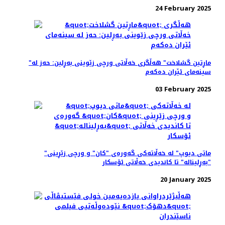
24 February 2025
"ماڕتین گشلاخت" هە‌ڵگری خه‌ڵاتی ورچی زێوینی بەڕلین: حه‌ز له
سینه‌مای ئێران ده‌که‌م
03 February 2025
"ماتی دیوپ" لە خه‌ڵاته‌کی گه‌وره‌ی "کان" و ورچی زێڕینی
"بەڕلیناله" تا کاندیدی خه‌ڵاتی ئۆسکار
20 January 2025