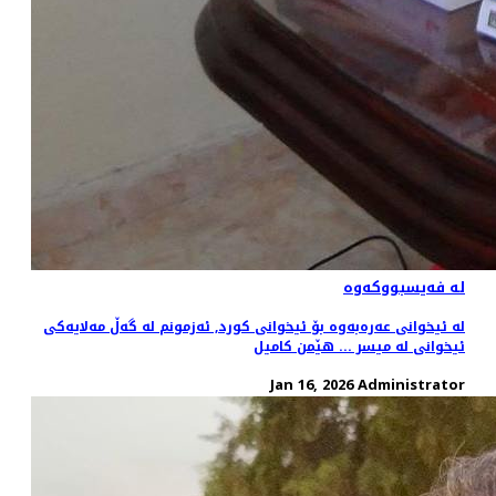
لە فەیسبووکەوە
لە ئیخوانى عەرەبەوە بۆ ئیخوانى کورد, ئەزمونم لە گەڵ مەلایەکى
ئیخوانى لە میسر ... هێمن کامیل
Jan 16, 2026
Administrator