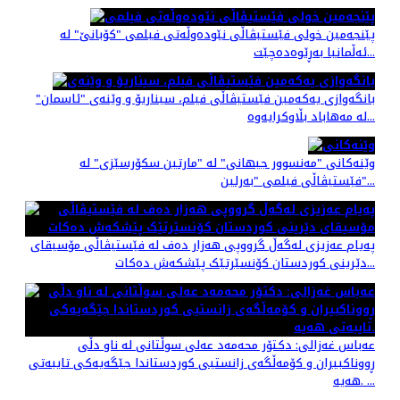
پێنجەمین خولی فێستیڤاڵی نێودەوڵەتی فیلمی "کۆبانێ" لە
ئەڵمانیا بەڕێوەده‌چێت...
بانگەوازی یەکەمین فێستیڤاڵی فیلم، سیناریۆ و وێنه‌ی "ئاسمان"
لە مەهاباد بڵاوکرایەوە...
وێنەکانی "مەنسوور جیهانی" له‌ "مارتین سکۆرسێزی" لە
فێستیڤاڵی فیلمی "بەرلین"...
پەیام عەزیزی لەگەڵ گرووپی هەزار دەف لە فێستیڤاڵی مۆسیقای
دێرینی کوردستان کۆنسێرتێک پێشکەش دەکات...
عه‌باس غه‌زالی: دکتۆر محەمەد عەلی سوڵتانی لە ناو دڵی
ڕووناکبیران و کۆمەڵگەی زانستیی کوردستاندا جێگەیەکی تایبەتی
هەیە. ...