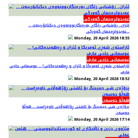
عەبدولڕەحمان گەورکی
ئێران.. رۆشنایی رێگای بەرەنگاربوونەوەی دیکتاتۆرییەت ...
عەبدولڕەحمان گەورکی...
Monday, 20 April 2026 18:55
عوسمانی حاجی مارف
ئاراستەی شەڕی ئەمریکا و ئێران و ڕەهەندەکانی! ... عوسمانی حاجی
مارف
Monday, 20 April 2026 18:52
هەڵۆ حەسەن
پرۆژەی شی جینپینگ بۆ ئاشتی ڕۆژهەڵاتی ناوەڕاست ... هەڵۆ
حەسەن
Monday, 20 April 2026 17:14