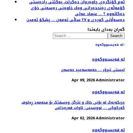
ئه‌م كۆنگره‌ی چاوه‌روان ده‌كرێت، یه‌كێتی راده‌ستی
كۆمه‌ڵه‌ی ره‌نجده‌رانی وه‌ك خاوه‌نی ره‌سه‌نی خۆی
ده‌كاته‌وه‌ ؟‌ ... عیماد عەلی
دەسەڵاتی کوردی و ٢٧ ساڵی تەمەن ... پشکۆ ئەمین
گەڕان بەدای بابەتدا
Search
لە فەیسبووکەوە-
لە فەیسبووکەوە
لیستی تیرۆر ... حەمەسەعید حەسەن
Apr 09, 2026
Administrator
لە فەیسبووکەوە
چریکەیەک لە بۆنی خاک و نێرگز، وەسفێک بۆ محەمەد ڕەئوف
کەرکوکی ... نووسینی: ئاوات قەرەداغی
Apr 02, 2026
Administrator
لە فەیسبووکەوە