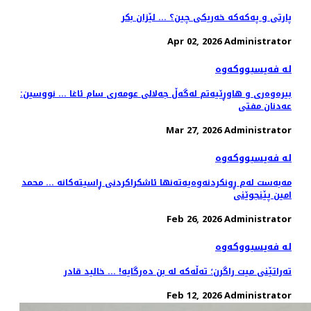
پارتی و پەکەکە خەریکی چین؟ ... لێزان بکر
Apr 02, 2026
Administrator
لە فەیسبووکەوە
بیره‌وه‌ری و هاوڕێیه‌تم لەگەڵ جه‌لالی عومەری سام ئاغا ... نووسین:
عه‌دنان مفتی
Mar 27, 2026
Administrator
لە فەیسبووکەوە
مەبەست لەم ڕونکردنەوەیەتەنها ئاشکراکردنی ڕاسیتەکانە ... محمد
امین پێنجوێنی
Feb 26, 2026
Administrator
لە فەیسبووکەوە
تەراتێنی میت راگرن؛ تەڵەکە لە بن دەرگایە! ... خالید قادر
Feb 12, 2026
Administrator