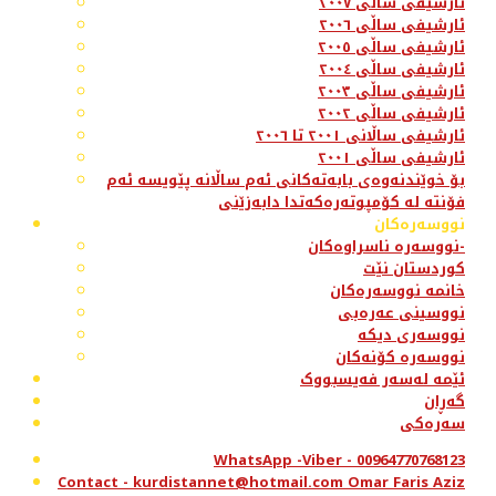
ئارشیفی ساڵی ٢٠٠٧
ئارشیفی ساڵی ٢٠٠٦
ئارشیفی ساڵی ٢٠٠٥
ئارشیفی ساڵی ٢٠٠٤
ئارشیفی ساڵی ٢٠٠٣
ئارشیفی ساڵی ٢٠٠٢
ئارشیفی ساڵانی ٢٠٠١ تا ٢٠٠٦
ئارشیفی ساڵی ٢٠٠١
بۆ خوێندنەوەی بابەتەکانی ئەم ساڵانە پێویسە ئەم
فۆنتە لە کۆمپوتەرەکەتدا دابەزێنی
نووسەرەکان
نووسەرە ناسراوەکان-
کوردستان نێت
خانمە نووسەرەکان
نووسینی عەرەبی
نووسەری دیکە
نووسەرە کۆنەکان
ئێمە لەسەر فەیسبووک
گەڕان
سەرەکی
WhatsApp -Viber - 00964770768123
Contact - kurdistannet@hotmail.com Omar Faris Aziz