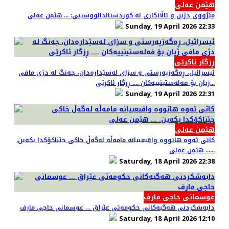
هێمن عەلی
مێژووی دزین و تاڵانکاری لە کوردستاندانووسینی: ... هێمن عەلی
Sunday, 19 April 2026 22:33
ڕزگار ئاکرێی
ئیسرائیل، ڕەگەزپەرستی و سزای لەسێدارەدان، جەنگ لە دژی مافی
ژیان بۆ فەلەستینییەکان .... ڕزگار ئاکرێی...
Sunday, 19 April 2026 22:31
هێمن عەلی
کاتی ئەوە هاتووە واقیعبیانە مامەڵە لەگەڵ خاکی جێناکۆکدا بکەین.
... ھێمن عەلی...
Saturday, 18 April 2026 22:38
عوسمانی حاجی مارف
دابەشکردنی هەگبەکانی حکومەتی عێراق … عوسمانی حاجی مارف
Saturday, 18 April 2026 12:10