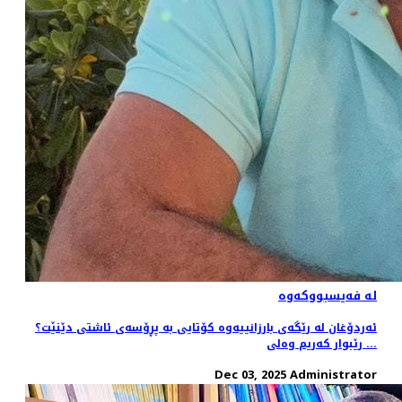
لە فەیسبووکەوە
ئەردۆغان لە رێگەی بارزانییەوە کۆتایی بە پڕۆسەی ئاشتی دێنێت؟
... رێبوار کەریم وەلی
Dec 03, 2025
Administrator