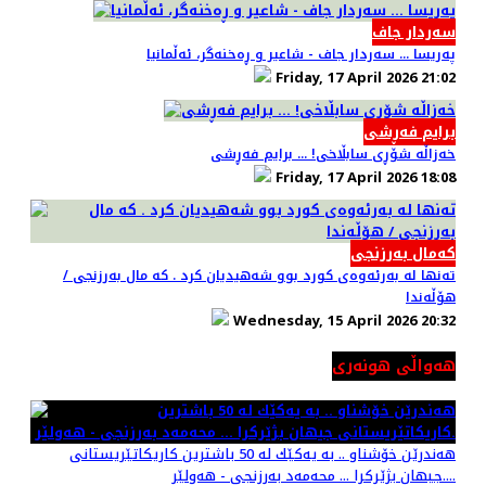
سەردار جاف
پەریسا ... سەردار جاف - شاعير و ڕەخنەگر، ئەڵمانيا
Friday, 17 April 2026 21:02
برایم فەڕشی
خەزاڵە شۆڕی سابڵاخی! ... برایم فەڕشی
Friday, 17 April 2026 18:08
کەمال بەرزنجی
تەنها له بەرئەوەى كورد بوو شەهيديان كرد . كه مال بەرزنجى /
هۆڵەندا
Wednesday, 15 April 2026 20:32
هەواڵی هونەری
هه‌ندرێن خۆشناو .. به‌ یه‌كێك له‌ 50 باشترین كاریكاتێریستانی
جیهان بژێركرا ... محه‌مه‌د به‌رزنجی - هه‌ولێر....