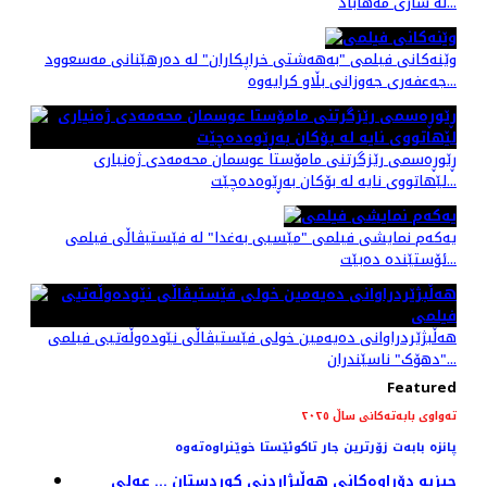
لە شاری مەهاباد...
وێنەکانی فیلمی "به‌هه‌شتی خراپکاران" لە دەرهێنانی مەسعوود
جەعفەری جه‌وزانی بڵاو کرایەوە...
ڕێوڕه‌سمی رێزگرتنی مامۆستا عوسمان محەمەدی ژه‌نیاری
لێهاتووی نایه‌ لە بۆکان بەڕێوەدەچێت...
یەکەم نمایشی فیلمی "مێسیی بەغدا" لە فێستیڤاڵی فیلمی
ئۆستێندە دەبێت...
هه‌ڵبژێردراوانی دەیەمین خولی فێستیڤاڵی نێودەوڵەتیی فیلمی
"دهۆک" ناسێندران...
Featured
تەواوی بابەتەکانی ساڵ ٢٠٢٥
پانزە بابەت زۆرترین جار تاکوئێستا خوێنراوەتەوە
حیزبە دۆڕاوەكانی هەڵبژاردنی كوردستان ... عەلی