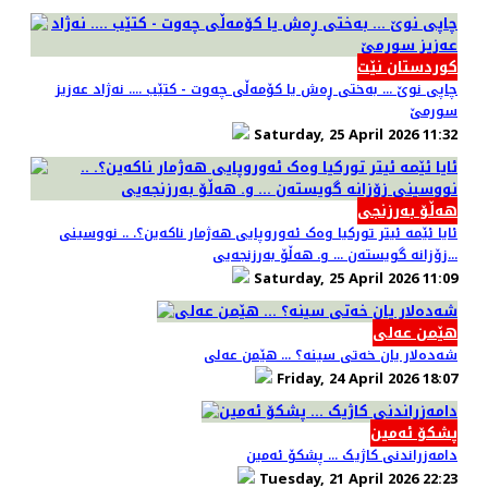
کوردستان نێت
چاپی نوێ ... بەختی ڕەش یا کۆمەڵی چەوت - کتێب .... نەژاد عەزیز
سورمێ
Saturday, 25 April 2026 11:32
هەڵۆ بەرزنجی
ئایا ئێمە ئیتر تورکیا وەک ئەوروپایی هەژمار ناکەین؟. .. نووسینی
زۆزانە گویستەن ... و. هەڵۆ بەرزنجەیی...
Saturday, 25 April 2026 11:09
هێمن عەلی
شەدەلار یان خەتی سینە؟ ... هێمن عەلی
Friday, 24 April 2026 18:07
پشکۆ ئەمین
دامەزراندنی کاژیک ... پشکۆ ئەمین
Tuesday, 21 April 2026 22:23