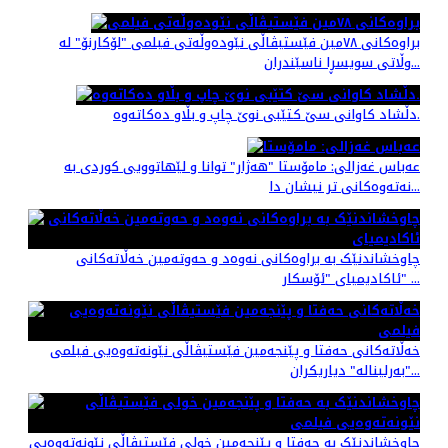
براوه‌کانی ٧٨مین فێستیڤاڵی نێوده‌وڵه‌تی فیلمی "لۆکارنۆ" له
وڵاتی سویسڕا ناسێندران...
دڵشاد کاوانى سێ کتێبى نوێ چاپ و بڵاو دەکاتەوە.
عەباس غەزالی: مامۆستا "هەژار" توانا و لێهاتوویی کوردی به
نەتەوەکانی تر نیشان دا...
چاوخشاندنێک به براوه‌کانی نه‌وه‌د و حه‌و‌ته‌مین خه‌ڵاته‌کانی
ئاکادیمیای "ئۆسکار" ...
خه‌ڵاته‌کانی حه‌فتا و پێنجه‌مین فێستیڤاڵی نێونه‌ته‌وه‌یی فیلمی
"بەرلیناله" دیاریکران...
چاوخشاندنێک به حه‌فتا و پێنجه‌مین خولی فێستیڤاڵی نێونه‌ته‌وه‌یی