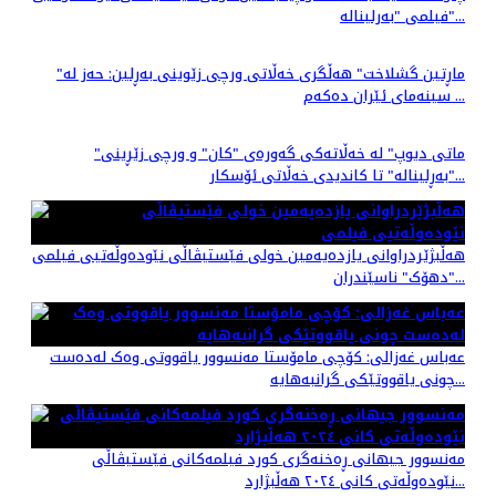
فیلمی "بەرلیناله"...
"ماڕتین گشلاخت" هە‌ڵگری خه‌ڵاتی ورچی زێوینی بەڕلین: حه‌ز له
سینه‌مای ئێران ده‌که‌م ...
"ماتی دیوپ" لە خه‌ڵاته‌کی گه‌وره‌ی "کان" و ورچی زێڕینی
"بەڕلیناله" تا کاندیدی خه‌ڵاتی ئۆسکار...
هه‌ڵبژێردراوانی یازده‌یه‌مین خولی فێستیڤاڵی نێودەوڵەتیی فیلمی
"دهۆک" ناسێندران...
عەباس غەزالی: کۆچی مامۆستا مه‌نسوور یاقووتی وه‌ک له‌ده‌ست
چونی یاقووتێکی گرانبه‌هایه...
مەنسوور جیهانی ڕه‌خنه‌گری کورد فیلمه‌کانی فێستیڤاڵی
نێوده‌وڵه‌تی کانی ٢٠٢٤ هه‌ڵبژارد...