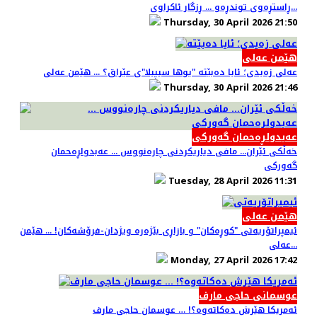
ڕاستڕەوی توندڕەو ... ڕزگار ئاکراوی...
Thursday, 30 April 2026 21:50
هێمن عەلی
عەلی زەیدی؛ ئایا دەبێتە "یوها سیپیلا"ی عێراق؟ ... هێمن عەلی
Thursday, 30 April 2026 21:46
عەبدولڕەحمان گەورکی
خەڵکی ئێران... مافی دیاریکردنی چارەنووس ... عەبدولڕەحمان
گەورکی
Tuesday, 28 April 2026 11:31
هێمن عەلی
ئیمپراتۆریەتی "کوڕەکان" و بازاڕی بێژەرە ویژدان-فرۆشەکان! ... هێمن
عەلی...
Monday, 27 April 2026 17:42
عوسمانی حاجی مارف
ئەمریکا هێرش دەکاتەوە؟! … عوسمان حاجی مارف