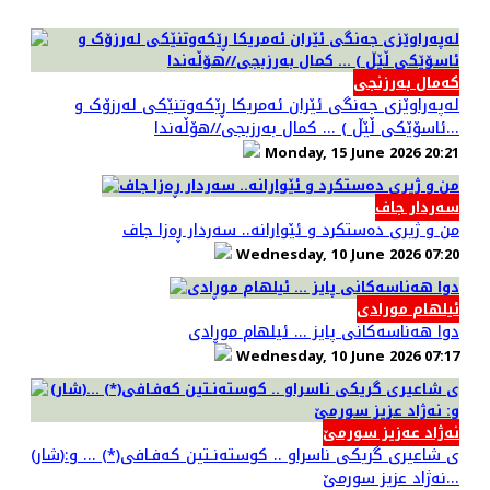
کەمال بەرزنجی
لەپەراوێزی جەنگی ئێران ئەمریکا ڕێکەوتنێكى لەرزۆک و
ئاسۆێکی ڵێڵ ) ... کمال بەرزبجی//هۆڵەندا...
Monday, 15 June 2026 20:21
سەردار جاف
من و ژيری دەستکرد و ئێوارانە.. سەردار ڕەزا جاف
Wednesday, 10 June 2026 07:20
ئیلهام مورادی
دوا هەناسەکانی پایز ... ئیلهام موڕادی
Wednesday, 10 June 2026 07:17
نەژاد عەزیز سورمێ
(شار)ی شاعیری گریكی ناسراو .. كوسته‌نـتین كه‌فـافی(*) ... و:
نه‌ژاد عزیز سورمێ...