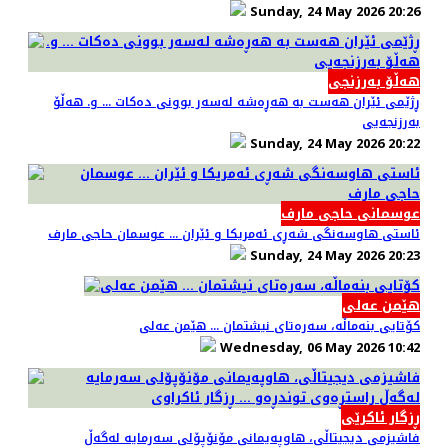
Sunday, 24 May 2026 20:26
هەڵۆ بەرزنجی
ڕژێمی ئێران هەست بە هەڕەشە لەسەر بوونی دەکات ... و. هەڵۆ
بەرزنجەیی
Sunday, 24 May 2026 20:22
عوسمانی حاجی مارف
ئاستی هاوسەنگی شەڕی ئەمریکا و ئێران ... عوسمان حاجی مارف
Sunday, 24 May 2026 20:23
هێمن عەلی
کۆتایی بنەماڵە، سەرەتای نیشتمان ... هێمن عەلی
Wednesday, 06 May 2026 10:42
ڕزگار ئاکرێی
فاشیزمی دیجیتاڵی، هاوپەیمانی مۆنۆپۆلی سەرمایە لەگەڵ