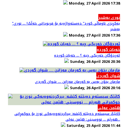
Monday, 27 April 2026 17:38
نوری بەشیر
"یەکڕیزی ناوماڵی کورد" دەستەواژەیە بۆ فریودانی خەڵک! … نوری
بەشیر
Monday, 27 April 2026 17:36
خەبات کوردە
ئەردۆگان خەریکی چیە ؟ ... خەبات کوردە
Sunday, 26 April 2026 20:36
شوان گەردی
مارمان بخۆن به‌س به‌ كه‌رمان مه‌زانن .... شوان گەردی
Sunday, 26 April 2026 20:16
هێمن عەلی
کاتێک سیستەم دەبێتە کێشە: بیرکردنەوەیەکی نوێ بۆ حوکمڕانی
هەرێم ... نووسینی: هێمن عەلی...
Saturday, 25 April 2026 11:44