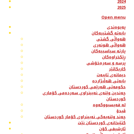
2024
2025
Open menu
پەیوەندی
بابەتە گشتییەکان
هەواڵی گشتی
هەواڵی هونەری
پارتە سیاسییەکان
ڕێکخراوەکان
پرسە و سەرەخۆشی
کاریکاتێر
دیمانەی تایبەت
بابەتی هەڵبژاردە
حکومەتی هەرێمی کوردستان
چەندین وێنەی نەبینراوی سەردەمی کۆماری
کوردستان
لە فەیسبووکەوە
ڤیدۆ
چەند وێنەیەکی نەبینراوی کۆمار کوردستان
کتێبخانەی کوردستان نێت
ئارشیفی کۆن