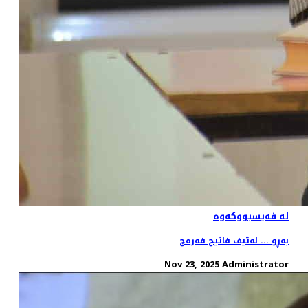
لە فەیسبووکەوە
بەڕو ... لەتیف فاتیح فەرەج
Nov 23, 2025
Administrator