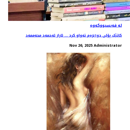
لە فەیسبووکەوە
کاتێك پۆلی دو١نزەم تەواو کرد ... ئاراز ئەحمەد محەممەد
Nov 26, 2025
Administrator