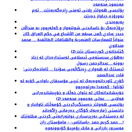
مەحمود محەمەد
پۆلیسی هەولێر پلانی ئەمنی ڕادەگەیەنێت. . ئەم
نەورۆزە جیاواز دەبێت
پەیوەندی
پڕۆژەیەک بۆ ناساندنی شوێنەوار و کەلەپوور بە منداڵان
حيدر عبادي كمن سبقه من الأشياع في حكم العراق كان
عنواناً للممارسات العنصرية والهتافات الطائفية ... محمد
مندلاوي
كتێبخانه‌ی كوردستان نێت (2)
بەهۆى سیستەمى ئیسلامى لەسێدارەدان لە زیاد
بوونە ...عبدالرحمن رسول
ئیستێک له‌ هه‌واری ڕه‌نگاڵه‌یی سۆنیا ... ئاماده‌کردنی؛
قادر عبدالصمد
کۆڕی ئاوردانەوەیەک لە تیپی مۆسیقای باواجی کۆیە لە
ئۆتاوا - کەنەدا بەڕێوەچوو
خۆپیشاندانەكان لە نێوان خەڵك و خۆپیشاندەرانی
قەلابی ... عەلی مەحمود محەمەد (2)
پۆلیسی هەولێر دەستگیركردنی كۆمەڵێك تاوانبار و
داخستی ژمارەیەك كۆگای دەرمانی ڕاگەیاند
له‌ ده‌ستدانی به‌رپرسیاری نوێنه‌رایه‌تی كردنی میلله‌تێك
!... حمد كریم حمد -یاساناس- – مامۆستای زان
مەسرور بارزانی و مایك پۆمپیۆ کۆبوونەوە