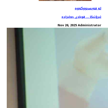
لە فەیسبووکەوە
ئیرۆتیکا ... قوبادی جەلیزادە
Nov 26, 2025
Administrator