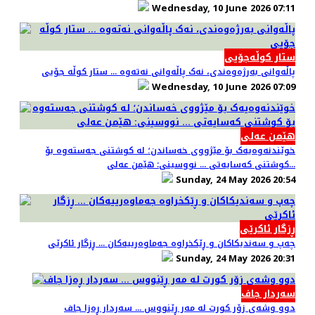
Wednesday, 10 June 2026 07:11
ستار کوڵەجۆیی
پاڵەوانی بەرژەوەندی، نەک پاڵەوانی نەتەوە ... ستار کوڵە جۆیی
Wednesday, 10 June 2026 07:09
هێمن عەلی
خوێندنەوەیەک بۆ مێژووی خەساندن؛ لە کوشتنی جەستەوە بۆ
کوشتنی کەسایەتی ... نووسینی: هێمن عەلی...
Sunday, 24 May 2026 20:54
ڕزگار ئاکرێی
چەپ و سەندیکاکان و ڕێکخراوە جەماوەرییەکان ... ڕزگار ئاکرێی
Sunday, 24 May 2026 20:31
سەردار جاف
دوو وشەی زۆر کورت لە مەر ڕێنووس ... سەردار ڕەزا جاف