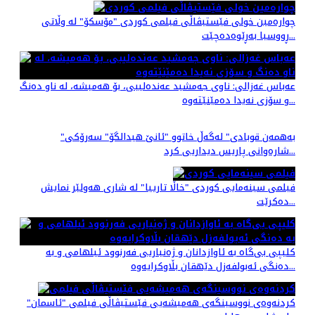
چواره‌مین خولی فێستیڤاڵی فیلمی کوردی "مۆسکۆ" لە وڵاتی
ڕووسیا بەڕێوەده‌چێت...
عەباس غەزالی: ناوی جەمشید عەندەلیبی، بۆ هەمیشە، لە ناو دەنگ
و سۆزی نەیدا دەمێنێتەوە...
"به‌همه‌ن قوبادی" له‌گه‌ڵ خاتوو "ئانێ هیدالگۆ" سه‌رۆکی
شاره‌وانی پاریس دیداریی کرد...
فیلمی سینه‌مایی کوردی "خاڵا تارییا" لە شاری هه‌ولێر نمایش
ده‌کرێت...
کلیپی بی‌گاە بە ئاوازدانان و ژه‌نیاریی فه‌رنوود ئیلهامی و به‌
دەنگی ئەبولفەزل دێهقان بڵاوکرایەوە...
کردنەوەی نووسینگه‌ی هەمیشەیی فێستیڤاڵی فیلمی "ئاسمان"