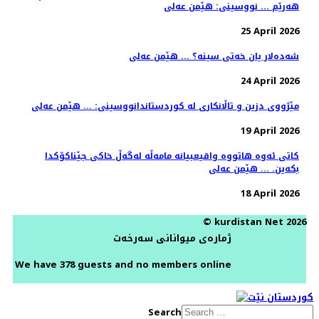
هەرێم ... نووسینی: هێمن عەلی
25 April 2026
شەدەلار یان خەتی سینە؟ ... هێمن عەلی
24 April 2026
مێژووی دزین و تاڵانکاری لە کوردستاندانووسینی: ... هێمن عەلی
19 April 2026
کاتی ئەوە هاتووە واقیعبیانە مامەڵە لەگەڵ خاکی جێناکۆکدا
بکەین. ... ھێمن عەلی
18 April 2026
© kurdistan Net 2026
ژمارەی میوانانی سەرخەت
We have 378 guests and no members online
Search