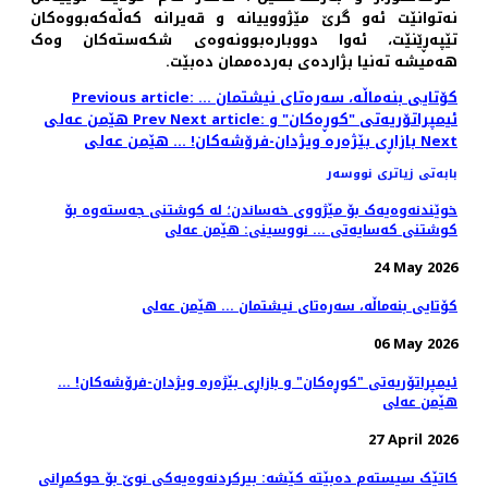
نەتوانێت ئەو گرێ مێژووییانە و قەیرانە کەڵەکەبووەکان
تێپەڕێنێت، ئەوا دووبارەبوونەوەی شکەستەکان وەک
هەمیشە تەنیا بژاردەی بەردەممان دەبێت.
Previous article: کۆتایی بنەماڵە، سەرەتای نیشتمان ...
Next article: ئیمپراتۆریەتی "کوڕەکان" و
Prev
هێمن عەلی
Next
بازاڕی بێژەرە ویژدان-فرۆشەکان! ... هێمن عەلی
بابەتی زیاتری نووسەر
خوێندنەوەیەک بۆ مێژووی خەساندن؛ لە کوشتنی جەستەوە بۆ
کوشتنی کەسایەتی ... نووسینی: هێمن عەلی
24 May 2026
کۆتایی بنەماڵە، سەرەتای نیشتمان ... هێمن عەلی
06 May 2026
ئیمپراتۆریەتی "کوڕەکان" و بازاڕی بێژەرە ویژدان-فرۆشەکان! ...
هێمن عەلی
27 April 2026
کاتێک سیستەم دەبێتە کێشە: بیرکردنەوەیەکی نوێ بۆ حوکمڕانی