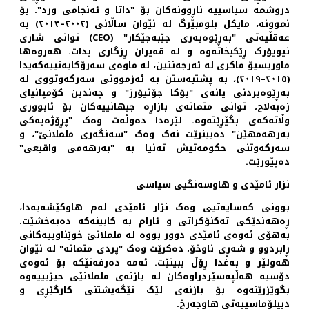
دروشمە سیاسییە ناڕوونەکان بۆ "
داتا و ئەنجامی ورد
". بۆ
نموونە، مایکل بلومبێرگ لە نێوان ساڵانی (٢٠٠٢–٢٠١٣) بە
عەقڵیەتی "
بەڕێوەبەری جێبەجێکار
" (
CEO
) توانی شاری
نیویۆرک ڕێکبخاتەوە و لە قەیران ڕزگاری بدات. هەروەها
ماوریسیۆ ماکری لە ئەرجەنتین، لە ماوەی سەرۆکایەتییەکەیدا
(٢٠١٥–٢٠١٩)، بە پشتبەستن بە ئەزموونی سەرکەوتووی لە
بەڕێوەبردنی یانەی "
بۆکا جۆنیۆرز
" و چەندین کۆمپانیای
زەبەلاح، توانی متمانەی بازاڕە جیهانییەکان بۆ ئابووری
وڵاتەکەی بگێڕێتەوە. لێرەدا دەوڵەت وەک "
پڕۆژەیەکی
بەرهەمهێن
" دەبینرێت نەک وەک "
سەنگەری ململانێ
"، و
سەرکەوتنی حکومەتیش تەنیا بە "بەرهەمی واقیعی"
دەپێورێت.
نزار ئامێدی و هاوسەنگیی سیاسی
بوونی کەسایەتیی وەک
نزار ئامێدی
لەم هاوکێشەیەدا،
ڕەهەندێکی تەکنۆکراتی و ئارام بە کابینەکە دەبەخشێت.
بەهۆی ئەوەی ئامێدی دوور بووە لە ململانێ خوێناوییەکانی
ڕابردوو و شەڕی ناوخۆ، دەکرێت وەک "
پردی متمانە
" لە نێوان
هەولێر و بەغدا ڕۆڵ ببینێت. ئەمە دەرفەتێکە بۆ ئەوەی
دۆسیە هەڵپەسێردراوەکان لە بازنەی ململانێی حیزبییەوە
بگوێزرێنەوە بۆ بازنەی لێک تێگەیشتنی کارگێڕی و
دیپلۆماسییەتی هاوچەرخ.