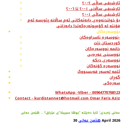
ئارشیفی ساڵی ٢٠٠٢
ئارشیفی ساڵانی ٢٠٠١ تا ٢٠٠٦
ئارشیفی ساڵی ٢٠٠١
بۆ خوێندنەوەی بابەتەکانی ئەم ساڵانە پێویسە ئەم
فۆنتە لە کۆمپوتەرەکەتدا دابەزێنی
نووسەرەکان
نووسەرە ناسراوەکان-
کوردستان نێت
خانمە نووسەرەکان
نووسینی عەرەبی
نووسەری دیکە
نووسەرە کۆنەکان
ئێمە لەسەر فەیسبووک
گەڕان
سەرەکی
WhatsApp -Viber - 00964770768123
Contact - kurdistannet@hotmail.com Omar Faris Aziz
عەلی زەیدی؛ ئایا دەبێتە "یوها سیپیلا"ی عێراق؟ ... هێمن عەلی
30 April 2026
هێمن عەلی