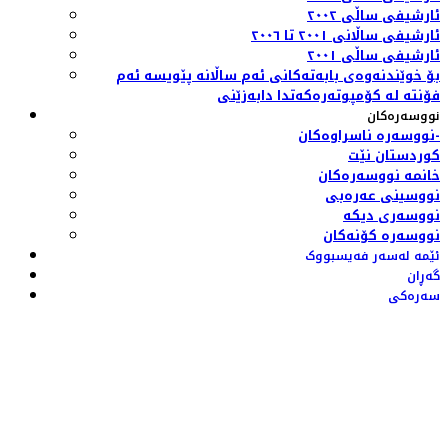
ئارشیفی ساڵی ٢٠٠٢
ئارشیفی ساڵانی ٢٠٠١ تا ٢٠٠٦
ئارشیفی ساڵی ٢٠٠١
بۆ خوێندنەوەی بابەتەکانی ئەم ساڵانە پێویسە ئەم
فۆنتە لە کۆمپوتەرەکەتدا دابەزێنی
نووسەرەکان
نووسەرە ناسراوەکان-
کوردستان نێت
خانمە نووسەرەکان
نووسینی عەرەبی
نووسەری دیکە
نووسەرە کۆنەکان
ئێمە لەسەر فەیسبووک
گەڕان
سەرەکی