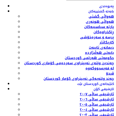
پەیوەندی
بابەتە گشتییەکان
هەواڵی گشتی
هەواڵی هونەری
پارتە سیاسییەکان
ڕێکخراوەکان
پرسە و سەرەخۆشی
کاریکاتێر
دیمانەی تایبەت
بابەتی هەڵبژاردە
حکومەتی هەرێمی کوردستان
چەندین وێنەی نەبینراوی سەردەمی کۆماری کوردستان
لە فەیسبووکەوە
ڤیدۆ
چەند وێنەیەکی نەبینراوی کۆمار کوردستان
کتێبخانەی کوردستان نێت
ئارشیفی کۆن
ئارشیفی ساڵی ٢٠٠٧
ئارشیفی ساڵی ٢٠٠٦
ئارشیفی ساڵی ٢٠٠٥
ئارشیفی ساڵی ٢٠٠٤
ئارشیفی ساڵی ٢٠٠٣