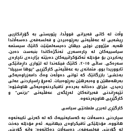
وڵات لە کاتی قەیرانی قووڵدا، پێویستی بە گۆڕانکاریی
ڕیشەیی لە عەقڵیەتی بەڕێوەبردن و فەلسەفەی دەسەڵاتدا
هەیە. مێژووی نوێی جیهان دەیسەلمێنێت کاتێک سیستمە
سیاسییەکان لە چارەسەری تەنگژەکاندا بنبەست دەبن،
پەنابردن بۆ مۆدێلە تەکنۆکراتییەکان دەبێتە بژاردەی ناچارەی
سەرەکی. ساڵی ٢٠١٥، کاتێک
فینلەندا
لە لێواری داڕمانێکی
ئابووریدا بوو، متمانەی بە عەقڵیەتی کارگێڕیی "
یوها سیپیلا
"
بەخشی؛ بازرگانێک کە توانی دەوڵەت وەک دامەزراوەیەکی
بەرهەمهێن و وەبەرهێن بەڕێوەببات. ئەمڕۆ ڕاسپاردنی عەلی
زەیدی، عێراق دەخاتە بەردەم تاقیکردنەوەیەکی هاوشێوە؛
تێپەڕاندنی قەیرانەکان لەڕێگەی عەقڵیەتی "
بزنس
" و
کارگێڕیی هاوچەرخەوە.
کارگێڕی لەبری ململانێی سیاسی
سپاردنی دەسەڵات بە کەسایەتییەک کە لە کەرتی تایبەتەوە
هاتووە، مۆدێلێکی تاقیکراوەی جیهانییە. ئەم مۆدێلە جەخت
لە گۆڕینی فەلسەفەی دەسەڵات دەکاتەوە؛ واتە گۆڕینی