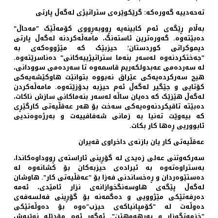
تەحەدییە گەورەکە: گرێکوێرەی ستراتیژی لەگەڵ پارتی
بەڵام ڕێگەی ئەم کابینەیە ڕووبەڕووی کۆمەڵێک "
مەحاڵ
"
دەبێتەوە. گەورەترین ئاستەنگ، مامەڵەکردنە لەگەڵ
پارتی
دیموکراتی کوردستان
؛ حیزبێک کە مێژووەکەی بە
"جەختکردنەوە لەسەر بنەما ستراتیژییەکانی" دەناسرێتەوە.
لە سەردەمی عەبدولکەریم قاسمەوە تا سەردەمی سوودانی،
هیچ سەرکردەیەکی عێراق نەبووە بتوانێت هاوکێشەیەکی
کۆتایی و جێگیر لەگەڵ ئەم حیزبە بدۆزێتەوە. مامەڵەکردن
لەگەڵ هێزێک کە دەیان ساڵە لەسەر بنەماکانی سازش ناکات،
دەبێتە تاقیکردنەوەیەکی سەخت بۆ هەر عەقڵیەتی کارگێڕی
کە بیەوێت تەنیا بە زمانی شەفافییەت و بەرژەوەندیی
ئابووریی ڕەها کار بکات.
عەقڵیەتی کار یان بازنەی داخراوی قەیران
سەرکەوتنی
عەلی زەیدی
لە گۆڕینی ئاراستەی ڕووداوەکاندا،
بەستراوەتەوە بە ئیرادەی حیزبەکان بۆ کشانەوە لە
دەستێوەردان و ڕەخساندنی فەزا بۆ "
عەقڵیەتی کار
". هاوشان
لەگەڵ پێگەی هاوسەنگخوازانەی نزار ئامێدی، ئەمە
دەرفەتێکی مێژوویی و دەگمەنە بۆ گۆڕینی فەلسەفەی
دەوڵەت لە "
کۆمپانیاکەی حیزب
"ەوە بۆ دەوڵەتێکی
"خزمەتگوزار و بەرهەمهێن". ئەگەر ئەم مۆدێلە نوێیەش