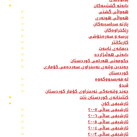
بابەتە گشتییەکان
هەواڵی گشتی
هەواڵی هونەری
پارتە سیاسییەکان
ڕێکخراوەکان
پرسە و سەرەخۆشی
کاریکاتێر
دیمانەی تایبەت
بابەتی هەڵبژاردە
حکومەتی هەرێمی کوردستان
چەندین وێنەی نەبینراوی سەردەمی کۆماری
کوردستان
لە فەیسبووکەوە
ڤیدۆ
چەند وێنەیەکی نەبینراوی کۆمار کوردستان
کتێبخانەی کوردستان نێت
ئارشیفی کۆن
ئارشیفی ساڵی ٢٠٠٧
ئارشیفی ساڵی ٢٠٠٦
ئارشیفی ساڵی ٢٠٠٥
ئارشیفی ساڵی ٢٠٠٤
ئارشیفی ساڵی ٢٠٠٣