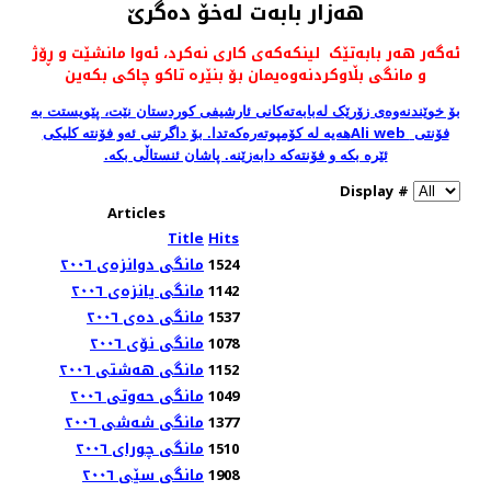
هەزار بابەت لەخۆ دەگرێ
ئەگەر هەر بابەتێک لینکەکەی کاری نەکرد، ئەوا مانشێت و ڕۆژ
و مانگی بڵاوکردنەوەیمان بۆ بنێرە تاکو چاکی بکەین
بۆ خوێندنەوەی زۆرێک لەبابەتەکانی ئارشیفی کوردستان نێت، پێویستت بە
Ali web
فۆنتی
هەیە لە کۆمپوتەرەکەتدا. بۆ داگرتنی ئەو فۆنتە کلیکی
ئێرە بکە و فۆنتەکە دابەزێنە. پاشان ئنستاڵی بکە.
Display #
Articles
Title
Hits
1524
مانگی دوانزەی ٢٠٠٦
1142
مانگی یانزەی ٢٠٠٦
1537
مانگی دەی ٢٠٠٦
1078
مانگی نۆی ٢٠٠٦
1152
مانگی هەشتی ٢٠٠٦
1049
مانگی حەوتی ٢٠٠٦
1377
مانگی شەشی ٢٠٠٦
1510
مانگی چورای ٢٠٠٦
1908
مانگی سێی ٢٠٠٦