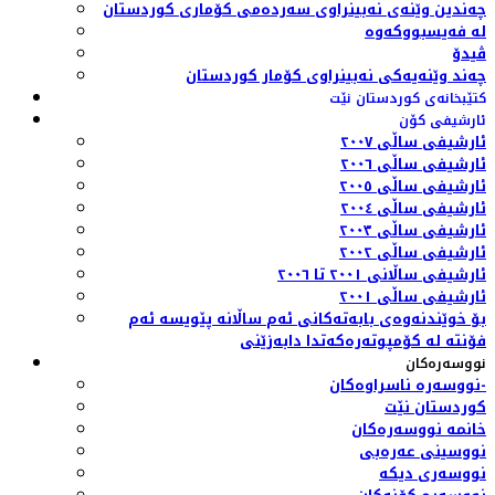
چەندین وێنەی نەبینراوی سەردەمی کۆماری کوردستان
لە فەیسبووکەوە
ڤیدۆ
چەند وێنەیەکی نەبینراوی کۆمار کوردستان
کتێبخانەی کوردستان نێت
ئارشیفی کۆن
ئارشیفی ساڵی ٢٠٠٧
ئارشیفی ساڵی ٢٠٠٦
ئارشیفی ساڵی ٢٠٠٥
ئارشیفی ساڵی ٢٠٠٤
ئارشیفی ساڵی ٢٠٠٣
ئارشیفی ساڵی ٢٠٠٢
ئارشیفی ساڵانی ٢٠٠١ تا ٢٠٠٦
ئارشیفی ساڵی ٢٠٠١
بۆ خوێندنەوەی بابەتەکانی ئەم ساڵانە پێویسە ئەم
فۆنتە لە کۆمپوتەرەکەتدا دابەزێنی
نووسەرەکان
نووسەرە ناسراوەکان-
کوردستان نێت
خانمە نووسەرەکان
نووسینی عەرەبی
نووسەری دیکە