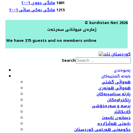
1601
مانگی دووی ٢٠٠٦
1215
مانگی یەکی ساڵی ٢٠٠٦
© kurdistan Net 2026
ژمارەی میوانانی سەرخەت
We have 375 guests and no members online
Search
پەیوەندی
بابەتە گشتییەکان
هەواڵی گشتی
هەواڵی هونەری
پارتە سیاسییەکان
ڕێکخراوەکان
پرسە و سەرەخۆشی
کاریکاتێر
دیمانەی تایبەت
بابەتی هەڵبژاردە
حکومەتی هەرێمی کوردستان