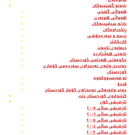
بابەتە گشتییەکان
هەواڵی گشتی
هەواڵی هونەری
پارتە سیاسییەکان
ڕێکخراوەکان
پرسە و سەرەخۆشی
کاریکاتێر
دیمانەی تایبەت
بابەتی هەڵبژاردە
حکومەتی هەرێمی کوردستان
چەندین وێنەی نەبینراوی سەردەمی کۆماری
کوردستان
لە فەیسبووکەوە
ڤیدۆ
چەند وێنەیەکی نەبینراوی کۆمار کوردستان
کتێبخانەی کوردستان نێت
ئارشیفی کۆن
ئارشیفی ساڵی ٢٠٠٧
ئارشیفی ساڵی ٢٠٠٦
ئارشیفی ساڵی ٢٠٠٥
ئارشیفی ساڵی ٢٠٠٤
ئارشیفی ساڵی ٢٠٠٣