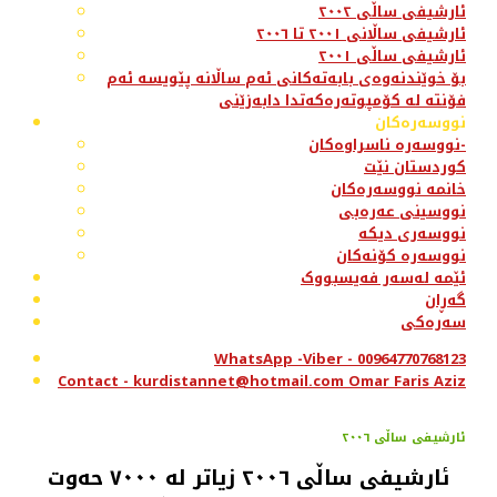
ئارشیفی ساڵی ٢٠٠٢
ئارشیفی ساڵانی ٢٠٠١ تا ٢٠٠٦
ئارشیفی ساڵی ٢٠٠١
بۆ خوێندنەوەی بابەتەکانی ئەم ساڵانە پێویسە ئەم
فۆنتە لە کۆمپوتەرەکەتدا دابەزێنی
نووسەرەکان
نووسەرە ناسراوەکان-
کوردستان نێت
خانمە نووسەرەکان
نووسینی عەرەبی
نووسەری دیکە
نووسەرە کۆنەکان
ئێمە لەسەر فەیسبووک
گەڕان
سەرەکی
WhatsApp -Viber - 00964770768123
Contact - kurdistannet@hotmail.com Omar Faris Aziz
ئارشیفی ساڵی ٢٠٠٦
ئارشیفی ساڵی ٢٠٠٦ زیاتر لە ٧٠٠٠ حەوت