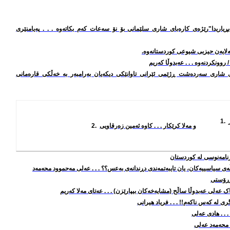
ا بڕیاریدا"رێژه‌ی كاره‌بای شاری سلێمانی بۆ نۆ سه‌عات كه‌م بكاته‌وه‌
. . .
په‌یامنێری
ه‌لایه‌ن حیزبی شیوعی کوردستانه‌وه‌.
 روونكردنه‌وه‌ . . . عه‌بدوڵا كه‌ریم
رانكردنی شاری سه‌رده‌شت ڕژێمی ئێرانی تاوانێكی دیكه‌یان به‌رامبه‌ر به‌ خه‌ڵكی قاره‌مانی
1.
و مه‌لا کرێکار . . . کاوه‌ ئه‌مین
زه‌رقاویی
2.
ۆژنامه‌نوسی له‌ كوردستان
‌ڵه‌ی سیاسییه‌كان، یان تایبه‌تمه‌ندی دڕندانه‌ی به‌عس؟؟ . . . عه‌لی مه‌حموود محه‌مه‌د
ت ڕۆستی
عه‌لی عه‌بدوڵا ساڵح (مشایه‌خه‌کان بیپارێزن) . . . عه‌تای مه‌لا که‌ریم
ری له‌ كه‌س ناكه‌م!! . . . فریاد هیرانی
 محه‌مه‌د عه‌لی