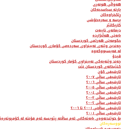
هەواڵی هونەری
پارتە سیاسییەکان
ڕێکخراوەکان
پرسە و سەرەخۆشی
کاریکاتێر
دیمانەی تایبەت
بابەتی هەڵبژاردە
حکومەتی هەرێمی کوردستان
چەندین وێنەی نەبینراوی سەردەمی کۆماری کوردستان
لە فەیسبووکەوە
ڤیدۆ
چەند وێنەیەکی نەبینراوی کۆمار کوردستان
کتێبخانەی کوردستان نێت
ئارشیفی کۆن
ئارشیفی ساڵی ٢٠٠٧
ئارشیفی ساڵی ٢٠٠٦
ئارشیفی ساڵی ٢٠٠٥
ئارشیفی ساڵی ٢٠٠٤
ئارشیفی ساڵی ٢٠٠٣
ئارشیفی ساڵی ٢٠٠٢
ئارشیفی ساڵانی ٢٠٠١ تا ٢٠٠٦
ئارشیفی ساڵی ٢٠٠١
بۆ خوێندنەوەی بابەتەکانی ئەم ساڵانە پێویسە ئەم فۆنتە لە کۆمپوتەرەک
نووسەرەکان
نووسەرە ناسراوەکان-