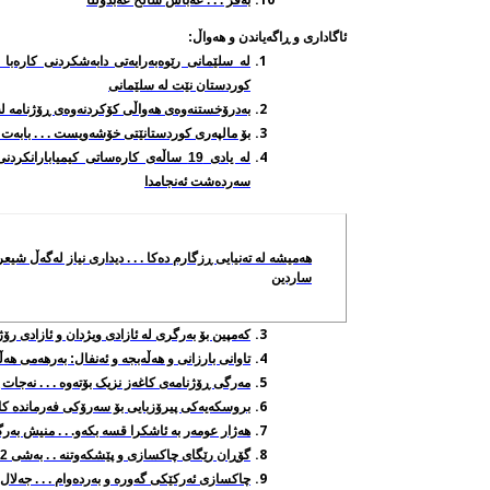
ئاگاداری و ڕاگه‌یاندن و هه‌واڵ:
له سلێمانی ‌رێوه‌به‌رایه‌تی دابه‌شكردنی كاره‌ب
كوردستان نێت له‌ سلێمانی
به‌درۆخستنه‌وه‌ی هه‌واڵی کۆکردنه‌وه‌ی ڕۆژنامه‌ ل
بۆ مالپه‌ری كوردستانێتی خۆشه‌ویست . . . باب
ه‌
ت /
له‌ یادی 19 ساڵه‌ی كاره‌ساتی كیمیابا
سه‌رده‌شت ئه‌نجامدا
هه‌میشه‌ له‌ ته‌نیایی ڕزگارم ده‌کا . . . دیداری نیاز له‌گه‌ڵ
شیعر
ساردین
كه‌مپین بۆ به‌رگری له‌ ئازادی ویژدان و ئازادی ر
تاوانی بارزانی و هه‌ڵه‌بجه‌ و ئه‌نفال: به‌رهه‌می هه
مه‌رگی ڕۆژنامه‌ی کاغه‌ز نزیک بۆته‌وه‌ . . . نه‌جا
بروسکه‌یه‌کی پیرۆزبایی بۆ سه‌رۆکی فه‌رمانده‌ کاک 
هه‌ژار عومه‌ر به‌ ئاشكرا قسه‌ بكه‌و. . . منیش به‌رگ
گۆڕان رێگای چاكسازی و پێشكه‌وتنه‌ . . به‌شی 2 . . . هادی عه‌لی
چاكسازی ئه‌ركێكی گه‌وره‌ و به‌رده‌وام . . . جه‌لال