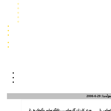
هۆڵه‌ندا
: 29-6-2006
كسانی
1.
به‌رێز کارزان گارمیانی . . . تاڤگه‌ سابیر
وڵامێک بۆ
2.