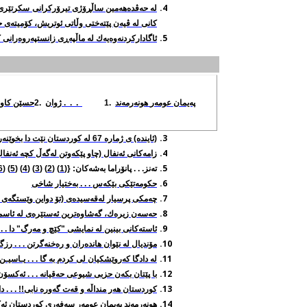
له‌ حه‌ڤده‌هه‌مین ساڵڕۆژی تیرۆرکرانی سکرتێر
کانی له‌ ڤیه‌ن پێته‌ختی وڵاتی ئوتریش، کۆمیته‌ی ح
ئاگادارکردنه‌وه‌یه‌ك له‌ ماڵپه‌ڕی
زانستپه‌روه‌رانی ك
په‌یمان عومه‌ر
هونه‌رمه‌ند
1.
. . .
ژوان
2.
حسێن
(ئاینده) ی ژماره‌ 67 له‌ کوردستان نێت دا بخوێنه‌ره‌وه‌
زامه‌كانی ئه‌نفال (چاو پێكه‌وتن له‌گه‌ڵ کچه‌ ئه‌نفا
ته‌نز. . .
پانۆراما به‌شه‌کان: {(
1
) (
2
) (
3
) (
4
) (
5
) (
6
حكومه‌تێكی بێكه‌س . . . به‌ختیار شاخی
چه‌مكی پرسیار له‌قه‌سیده‌ی (تۆ دواین وێستگه‌ی 
حه‌سه‌ن زیره‌ك، گه‌شاوه‌ترین ئه‌ستێره‌ی له‌ ئاسم
ئاسته‌کانی بینین له‌ نمایشی "کێچ و مه‌رگ" دا . .
مۆندیال له‌ نێوان هانده‌ران و ره‌خنه‌گرتن . . . رزگ
له‌ دادگا كه‌روێشكیان لی كردم به‌
گا . . .
یـاسیـن ت
با پێتان بكه‌ن حزبی شیوعی حه‌قیانه‌ . . . ئه‌كسۆ
كوردستان هه‌ر منداڵه‌ و قه‌ت گه‌وره‌
نابی
!!
. . . 
هونه‌رمه‌ند په‌یمان عومه‌ر سه‌فه‌ری كوردستان ئه‌كاته