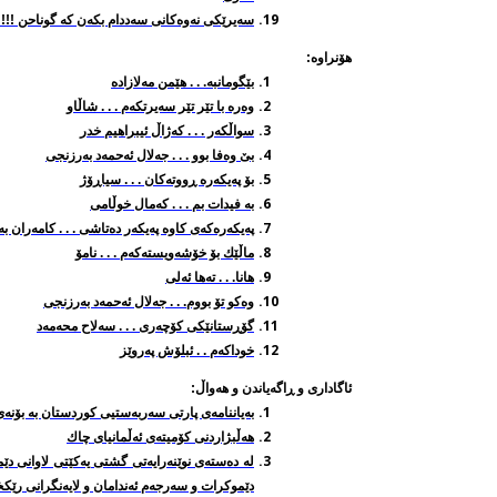
سه‌یرێکی نه‌وه‌کانی سه‌ددام بکه‌ن که‌ گوناحن !!!!
هۆنراوه‌:
بێگومانبه‌. . . هێمن مه‌لازاده‌
وه‌ره‌ با تێر تێر سه‌یرتکه‌م . . . شاڵاو
سواڵکه‌ر . . . که‌ژاڵ ئیبراهیم خدر
بێ وه‌فا بوو . . . جه‌لال ئه‌حمه‌د به‌رزنجی
بۆ په‌یکه‌ره ڕووته‌کان . . . سیاڕۆژ
بە فیدات بم . . . کەمال خوڵامی
په‌یكه‌ره‌كه‌ی كاوه‌ په‌یكه‌ر ده‌تاشی . . . کامه‌ران 
ماڵێك بۆ خۆشه‌ویسته‌كه‌م . . . نامۆ
هانا. . . ته‌ها ئه‌لی
وه‌كو تۆ بووم. . . جه‌لال ئه‌حمه‌د به‌رزنجی
گۆڕستانێکی کۆچه‌ری . . . سه‌لاح محه‌مه‌د
خوداکه‌م . . ئبلۆش په‌روێز
ئاگاداری و ڕاگه‌یاندن و هه‌واڵ:
به‌یاننامه‌ی پارتی سه‌ربه‌ستیی کوردستان به‌ بۆنه‌ی 19 ساڵه‌ی کاره‌ساتی کیمیابارانی سه‌رده
هه‌ڵبژاردنی كۆميته‌ی ئه‌ڵمانيای چاك
له‌ ده‌سته‌ی نوێنه‌رایه‌تی گشتی یه‌کێتی لاوانی دێ
دێموکرات و سه‌رجه‌م ئه‌ندامان و لایه‌نگرانی رێکخر