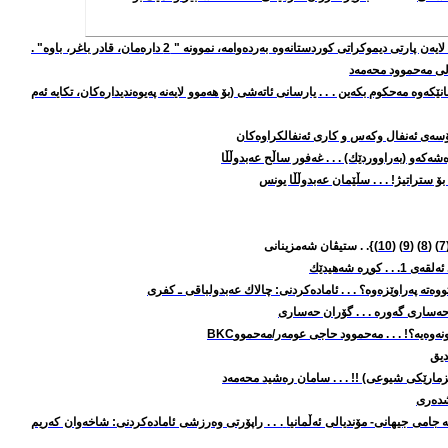
پرۆسه‌ی گه‌نده‌ڵكردنی گوندنیشانی كه‌ركووك له‌ لایه‌ن پارتی دیموكراتی كوردستانه‌وه‌ به‌رده‌وامه‌، نموونه‌ " 2 داره‌مان، قادر باغر، باوه‌" .
ی مه‌حموود محه‌مه‌د
ێکه‌وه‌ مه‌حکوم بکه‌ین . . . یارسانی ئاته‌شی (بۆ هه‌موو لایه‌نه‌ په‌یوه‌ندیداره‌کان، تکایه‌ ئه‌م
ڕۆسه‌ی ئه‌نفال وكه‌س و كاری ئه‌نفالكراوه‌كان
‌كه‌و (به‌راووردێك) . . . غه‌فور ساڵح عه‌بدوڵڵا
ه‌ بۆ ستراتیژ! . . . سڵێمان عه‌بدوڵڵا یونس
7
) (
8
) (
9
) (
10
)}. . ستیڤان شه‌مزینانی
ئه‌لقه‌ی 1
. . . كوڕه‌ شه‌هیدێك
ه‌ په‌راوێزه‌وه‌؟ . . .
ئاماده‌كردنی: چالاك عه‌بدولباقی ـ كفری
حه‌ساری گه‌وره‌ . . . گۆران حه‌ساری
وه‌یه‌؟! . . . مه‌حموود
حاجی عومه‌ر/مه‌حموو
BKC
دیق
زمارێكی شیوعی) !! . . . سامان ره‌شید محه‌مه‌د
پشده‌ری
ه جامی جیهانی-‌ مۆندیالی ئه‌ڵمانیا
. . . راپۆرتی وه‌رزشی ئاماده‌کردنی: شاخه‌وان که‌ریم