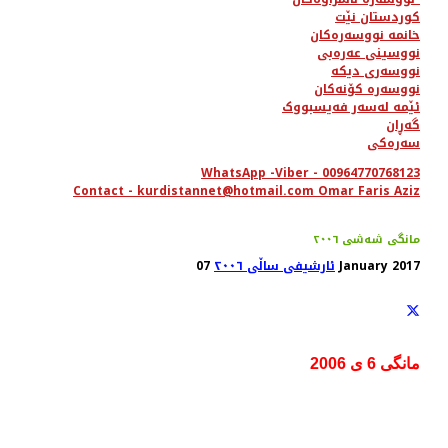
کوردستان نێت
خانمە نووسەرەکان
نووسینی عەرەبی
نووسەری دیکە
نووسەرە کۆنەکان
ئێمە لەسەر فەیسبووک
گەڕان
سەرەکی
WhatsApp -Viber - 00964770768123
Contact - kurdistannet@hotmail.com Omar Faris Aziz
مانگی شەشی ٢٠٠٦
07 January 2017
ئارشیفی ساڵی ٢٠٠٦
مانگی 6 ی 2006