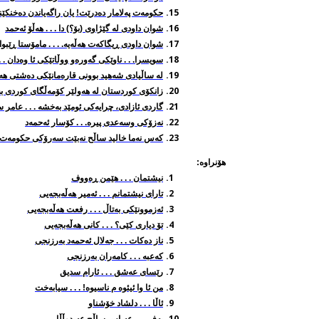
حكومه‌ت په‌لامار ده‌درێت! یان راگه‌یاندن ده‌خنكێنر
شوان داودی له‌ گێژاوی (بۆ؟) دا . . . هه‌ڵۆ ئه‌حمد
شوان داودی ڕیگاكه‌ت هه‌ڵه‌یه‌. . . . مامۆستا ڕێبوا
سویسرا. . . ناوێکی گه‌وره‌و ووڵاتێکی ئا وه‌دان . .
له‌ ساڵیادی شه‌هید بوونی قاره‌مانێکی ده‌شتی هه‌ولێ
زانكۆی كوردستان له‌ هه‌ولێر كۆمه‌ڵگای كوردی به‌ره
گاردی ئازادی، چرایه‌كی ئومێد به‌خشه‌ . . . عامر س
نه‌زۆكی وسه‌عدی پیره‌. . . کۆسار ئه‌حمه‌د
كه‌س نه‌ما خالید ساڵح نه‌بێت سه‌رۆكی حكومه‌ت . 
هۆنراوه‌:
نیشتمان . . . هێمن ڕه‌ووف
تارای نیشتمانم . . . ئه‌میر هه‌ڵه‌بجه‌یی
ئه‌زموونێکی به‌تاڵ . . . رفعت هه‌ڵه‌بجه‌یی
تۆ
دیاری كێی؟ . . . كانی هه‌ڵه‌بجه‌یی
ناز ده‌كات
. . . جه‌لال ئه‌حمه‌د به‌رزنجی
که‌عبه‌ . . . کامه‌ران به‌رزنجی
رێسای
عه‌شق . . . ئارام سدیق
من ئا وا ئیئوه م ناسیوه! . . . سیابه‌خت
ئاڵا . . . دلشاد خۆشناو
به‌فر . . . عه‌باس ساڵح عه‌بدوڵڵا