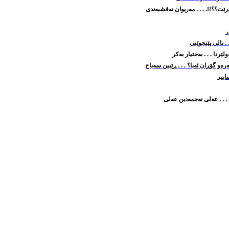
ێت؟؟!!. . . . مه‌ریوان نه‌قشبه‌ندی
ر
 . نالی پێنجوێنی
ردا . . . به‌ختیار به‌کر
‌و گۆڕان ئه‌با؟ . . . ڕێبین سه‌باح
ابیر
. . عه‌لی نه‌جمه‌دین عه‌لی