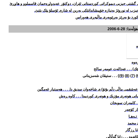
ی گشتی حیزبی دیموکراتی کوردستانی ئێران، دوکتۆر عه‌بدولڕه‌حمان قاسملوو و هاوڕێ
یزب له‌ نوروێژ به‌نیازه‌ خۆپیشاندانێکی به‌رین له شاری ئۆسلۆ پێک بێنێ.
ورد بۆ به‌ڕێز به‌ڕێوبه‌ری ماڵپه‌ڕی هه‌وراس
هۆڵه‌ندا
: 28-6-2006
لێك) . . . عه‌داله‌ت عومه‌ر سالح
) (
7
) (
8
) (
9
)} . . . ستیڤان شه‌مزینانی
عه‌شقمی ماڵی دڵم بۆتۆ) ی شاخه‌وان سدیق دا. . . . هه‌ستیار غه‌مگین
انی هونه‌ری مۆزیك و هونه‌ری کوردییدا . . . کاوه‌ ڕه‌ش
 . کامه‌ران سوبحان
ار كۆچه‌ر
ـه‌هـا
ن محمد
دانا ڕزگار
‌وه‌ . . . زانا گه‌ڵاڵی