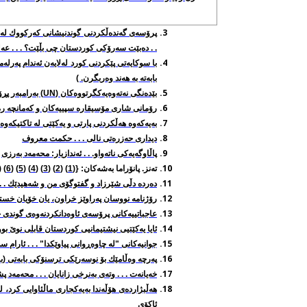
. . ده‌بێت سه‌رۆكی كوردستان چی بڵێت؟ . . . عه‌ل
با سوکایه‌تی پێکردنی کورد له‌لایه‌ن ئه‌ندام په‌رله‌مان
بابه‌ته‌ به‌ هه‌ند وه‌ربگرن. )
بێده‌نگی نه‌ته‌وه‌یه‌كگرتووه‌كان (
UN
) به‌رامبه‌ر پ
رۆمانی شاری مۆسیقاره‌ سپییه‌كان و كه‌مانچه‌ ره‌شه
به‌یه‌که‌وه‌ هه‌ڵکردنی پارتی و یه‌کێتی له‌ تاکتیکه‌و
دیداری حه‌زره‌تی نالی . . . حكمت معروف
پاڵاوگه‌یه‌كی ناته‌واو. . . ئه‌ندازیار: محه‌مه‌د به‌رزی
ته‌نز
. پانۆراما به‌شه‌کان: {(
1
) (
2
) (
3
) (
4
) (
5
) (
6
) (
ده‌رده‌ دڵی شێرزاد و گفتوگۆی من و شه‌هیدێك . .
رۆژنامه‌ نووسان په‌راوێز خراون، یان خۆیان خستووه‌ت
عاجباتییه‌كانی پرۆسه‌ی ئاوه‌دانكردنه‌وه‌ی گوندی 
ئایا یه‌کێتیی نیشتیمانیی کوردستان قابلی نوێ بوونه‌
جوانیه‌كانی "له‌ چاوه‌ڕوانی پیاوێكدا" . . . ئارام س
په‌رچه‌
وه‌ڵامێك بۆ نوسه‌رێكی ترسنۆكی بابه‌تی (ب
خه‌یانه‌ت . . . وته‌ی به‌نرخی زانایان . . . محه‌مه‌د 
هه‌ڵبژارده‌ی هۆڵه‌ندا به‌یه‌کجاری ماڵئاوایی کرد، ل
ئاکۆی