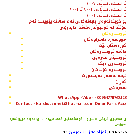
ئارشیفی ساڵی ٢٠٠٢
ئارشیفی ساڵانی ٢٠٠١ تا ٢٠٠٦
ئارشیفی ساڵی ٢٠٠١
بۆ خوێندنەوەی بابەتەکانی ئەم ساڵانە پێویسە ئەم
فۆنتە لە کۆمپوتەرەکەتدا دابەزێنی
نووسەرەکان
نووسەرە ناسراوەکان-
کوردستان نێت
خانمە نووسەرەکان
نووسینی عەرەبی
نووسەری دیکە
نووسەرە کۆنەکان
ئێمە لەسەر فەیسبووک
گەڕان
سەرەکی
WhatsApp -Viber - 00964770768123
Contact - kurdistannet@hotmail.com Omar Faris Aziz
(شار)ی شاعیری گریكی ناسراو .. كوسته‌نـتین كه‌فـافی(*) ... و: نه‌ژاد عزیز
سورمێ
10 June 2026
نەژاد عەزیز سورمێ