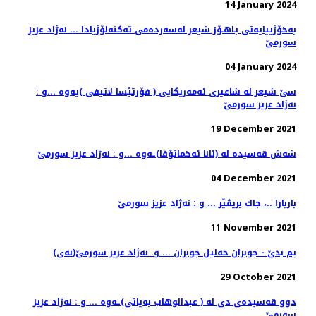
14 January 2024
به‌خۆژییایه‌تی بـاهـۆز شیعر له‌سه‌رده‌می ته‌كنه‌لۆژیادا ... نه‌ژاد عزیز
سورمێ
04 January 2024
سێ شیعر له‌ شاعیری ئه‌مه‌ریكایی ( فۆرتێسا لاتیفی )یه‌وه‌ ...و :
نه‌ژاد عزیز سورمێ
19 December 2021
شه‌ش قه‌سیده‌ له‌ (ئانا ئه‌خماتۆڤا)ـه‌وه‌ ...و : نه‌ژاد عزیز سورمێ
04 December 2021
باربارا ..، جاك بریڤێر ... و : نه‌ژاد عزیز سورمێ
11 November 2021
(نه‌ی)یم بدێ - جوبران خه‌لیل جوبران ... و. نه‌ژاد عزیز سورمێ
29 October 2021
دوو قه‌سیده‌ی دی له‌ ( عبدالوهاب به‌یاتی)ـه‌وه ... و : نه‌ژاد عزیز
سورمێ