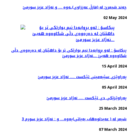
چه‌ند شیعرێ له‌ (فازڵ عه‌ززاوی)ـه‌وه‌ ... و نه‌ژاد عزیز سورمێ
02 May 2024
پیكاسۆ : له‌و بڕوایه‌دا نیم بوارێكی تر بۆ داهێنان له‌ ده‌ره‌وه‌ی دڵی
شكاوه‌وه‌ هه‌بێ ...نه‌ژاد عزیز سورمێ
15 April 2024
په‌راوێـزی سێیه‌مینی تێـكست .... نه‌ژاد عزیز سورمێ
05 April 2024
په‌راوێـزێكی دی تێـكست .... نه‌ژاد عزیز سورمێ
25 March 2024
3 شیعر له‌ ( عه‌بدلوه‌هاب به‌یاتی)یه‌وه‌... و : نه‌ژاد عزیز سورم
07 March 2024