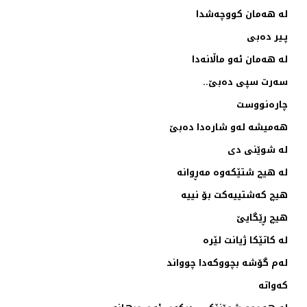
له‌ هه‌مان كووچه‌شدا
پـیر ده‌بی
له‌ هه‌مان ئه‌و ماڵانه‌دا
سه‌رت سپی ده‌بێ..
چاره‌نووست
هه‌میشه‌ له‌و شاره‌دا ده‌بێ
له‌ شوێنی دی
له‌ هیچ شتێكه‌وه‌ مه‌ڕوانه‌
هیچ كه‌شتییه‌كت بۆ نییه‌
هیچ ڕێگایێ
له‌ كاتێكا ژیانت لێره‌
له‌م گۆشه‌ بچووكه‌دا چوواند
كه‌واته‌