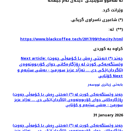
له‌ هه‌موو شوێنێكی دیكه‌ی ئه‌م جیهانه‌
وێرانت كرد.
(*) شاعیری ناسراوی گریكی.
(**) له‌:
https://www.blackcoffee.tech/2017/09/thecity.html
كراوه‌ به‌ كوردی
Next article: (به‌ختی ڕه‌ش یـا كـۆمه‌ڵی چه‌وت) (*) چه‌ند
وێستگه‌یه‌كی كورت له‌ ڕۆژگاره‌كانی دوای كۆربوونه‌وه‌ی
(ئاگردان)ێـكی دی ... نه‌ژاد عزیز سورمێ - به‌شی سێیه‌م و
Next
كۆتایی
بابەتی زیاتری نووسەر
(به‌ختی ڕه‌ش یـا كـۆمه‌ڵی چه‌وت) (*) چه‌ند وێستگه‌یه‌كی كورت له‌
ڕۆژگاره‌كانی دوای كۆربوونه‌وه‌ی (ئاگردان)ێـكی دی ... نه‌ژاد عزیز
سورمێ - به‌شی سێیه‌م و كۆتایی
31 January 2026
(به‌ختی ڕه‌ش یـا كـۆمه‌ڵی چه‌وت) (*) چه‌ند وێستگه‌یه‌كی كورت له‌
ڕۆژگاره‌كانی دوای كۆربوونه‌وه‌ی (ئاگردان)ێـكی دی ... نه‌ژاد عزیز