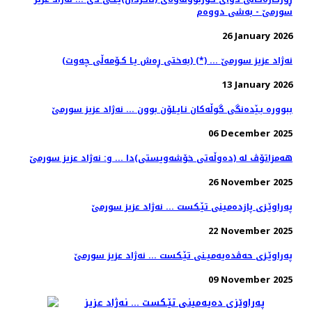
سورمێ - به‌شی دووه‌م
26 January 2026
(به‌ختی ڕه‌ش یـا كـۆمه‌ڵی چه‌وت) (*) ... نه‌ژاد عزیز سورمێ
13 January 2026
ببووره‌ بـێده‌نگی گوڵه‌كان نـایـلۆن بوون ... نه‌ژاد عزیز سورمێ
06 December 2025
هه‌مزاتۆڤ له‌ (ده‌وڵه‌تی خۆشه‌ویستی)دا ... و: نه‌ژاد عزیز سورمێ
26 November 2025
په‌راوێـزی پازده‌مینی تێـكست ... نه‌ژاد عزیز سورمێ
22 November 2025
په‌راوێـزی حه‌ڤده‌یه‌میـنی تێـكست ... نه‌ژاد عزیز سورمێ
09 November 2025