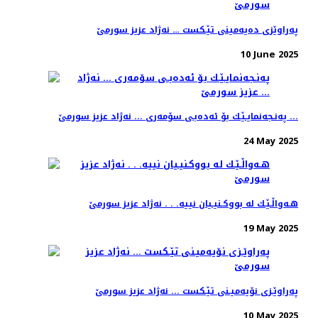
په‌راوێزی ده‌یه‌مینی تێـكست‌ … نه‌ژاد عزیز سورمێ
10 June 2025
په‌نـجه‌نمایـێـك بۆ ئه‌ده‌بـی سۆمه‌ری ... نه‌ژاد عزیز سورمێ ...
24 May 2025
هـه‌واڵـێـك له‌ بووكـنیـیان نییه‌. . . نه‌ژاد عزیز سورمێ
19 May 2025
په‌راوێـزی نۆیه‌میـنی تێـكست ... نه‌ژاد عزیز سورمێ
10 May 2025