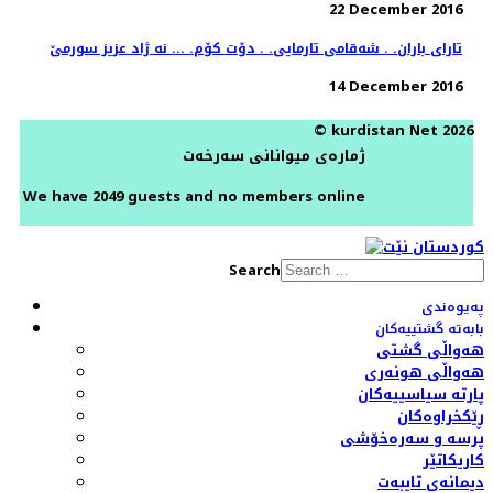
22 December 2016
تارای باران. . شه‌قامی تارمایی. . دۆت كۆم. ... نه ژاد عزیز سورمێ
14 December 2016
© kurdistan Net 2026
ژمارەی میوانانی سەرخەت
We have 2049 guests and no members online
Search
پەیوەندی
بابەتە گشتییەکان
هەواڵی گشتی
هەواڵی هونەری
پارتە سیاسییەکان
ڕێکخراوەکان
پرسە و سەرەخۆشی
کاریکاتێر
دیمانەی تایبەت