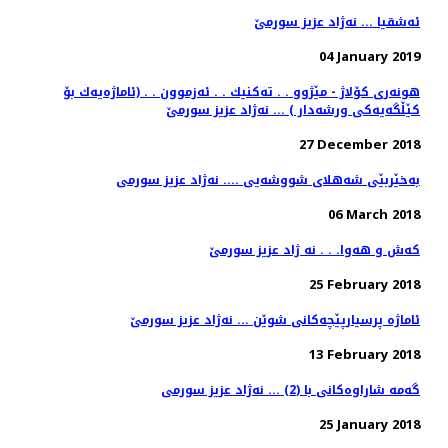
ئه‌شقیا ... نه‌ژاد عزیز سورمێ
04 January 2019
هونەری كۆلاژ - مێژوو . . تەكنیك . . ئەزموون . . (ئاماژەیەك بۆ
27 December 2018
به‌خێربێی شه‌هلای شووشه‌یی .... نه‌ژاد عزیز سورمی
06 March 2018
كه‌ش و هه‌وا. . . نه ژاد عزیز سورمێ
25 February 2018
13 February 2018
گه‌مه‌ شاراوه‌كانی با (2) ... نه‌ژاد عزیز سورمی
25 January 2018