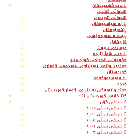
بابەتە گشتییەکان
هەواڵی گشتی
هەواڵی هونەری
پارتە سیاسییەکان
ڕێکخراوەکان
پرسە و سەرەخۆشی
کاریکاتێر
دیمانەی تایبەت
بابەتی هەڵبژاردە
حکومەتی هەرێمی کوردستان
چەندین وێنەی نەبینراوی سەردەمی کۆماری
کوردستان
لە فەیسبووکەوە
ڤیدۆ
چەند وێنەیەکی نەبینراوی کۆمار کوردستان
کتێبخانەی کوردستان نێت
ئارشیفی کۆن
ئارشیفی ساڵی ٢٠٠٧
ئارشیفی ساڵی ٢٠٠٦
ئارشیفی ساڵی ٢٠٠٥
ئارشیفی ساڵی ٢٠٠٤
ئارشیفی ساڵی ٢٠٠٣