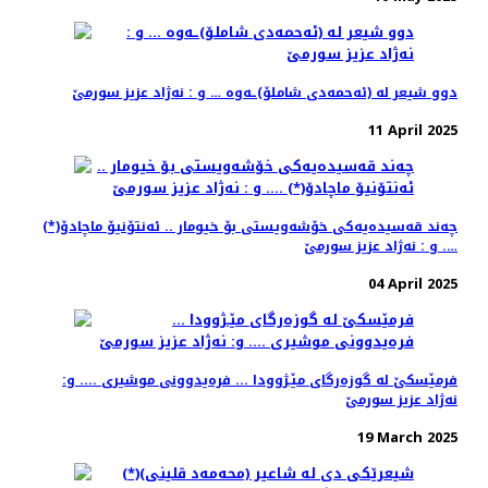
دوو شیعر له‌ (ئه‌حمه‌دی شاملۆ)ـه‌وه‌ … و : نه‌ژاد عزیز سورمێ
11 April 2025
چه‌ند قه‌سیده‌یه‌كی خۆشه‌ویستی بۆ خیومار .. ئه‌نتۆنیۆ ماچادۆ(*)
…. و : نه‌ژاد عزیز سورمێ
04 April 2025
فرمێسكێ له‌ گوزه‌رگای مێـژوودا ... فره‌یدوونی موشیری .... و:
نه‌ژاد عزیز سورمێ
19 March 2025