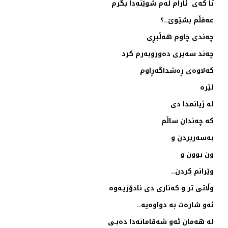
تا كه‌ی ئارام له‌م شوێنه‌دا بگرم
عه‌قڵم بشێوێ..؟
چه‌ندی چاوم هه‌ڵبڕی
چه‌ند سه‌یری ده‌وروبه‌رم كرد
كه‌لاوه‌ی ڕه‌شداگه‌ڕاوم
لێره‌
له‌ ژیانمدا دی
كه‌ چه‌ندان ساڵم
به‌سه‌ربردن و
ون بوون و
وێرانم كردن..
وڵاتی تر و كه‌ناری دی‌ نادۆزیـه‌وه‌
ئه‌و شاره‌ت به‌ دوا‌وه‌یه‌..
له‌ هه‌مان ئه‌و شه‌قامانه‌دا ده‌بـی