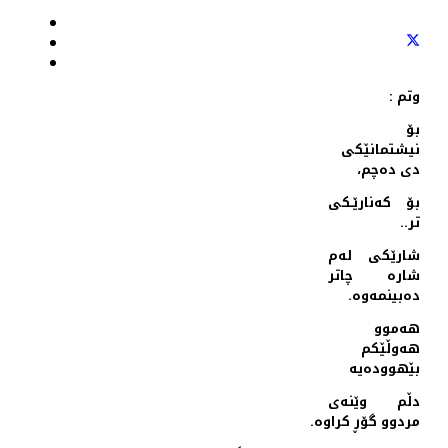
وتم :
بۆ
نیشتمانێكی
دی ده‌چم،
بۆ كه‌نارێـكی
تر..
شارێكی له‌م
شاره‌ چاتر
ده‌بینمه‌وه‌‌.
هه‌موو
هه‌وڵێكم
بێهووده‌یه‌
دڵم وێنه‌ی
مردوو گۆڕ كراوه‌.