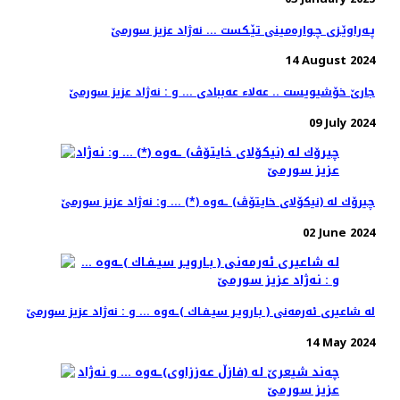
پـه‌راوێـزی چـواره‌مینی تێـكست ... نه‌ژاد عزیز سورمێ
14 August 2024
جارێ خۆشیویست .. عەلا‌ء عەببادی ... و : نه‌ژاد عزیز سورمێ
09 July 2024
چیرۆك له‌ (نیكۆلای خایتۆڤ) ـه‌وه‌ (*) ... و: نه‌ژاد عزیز سورمێ
02 June 2024
له‌ شاعیری ئه‌رمه‌نی ( بـارویـر سیـفـاك )ـه‌وه‌ ... و : نه‌ژاد عزیز سورمێ
14 May 2024