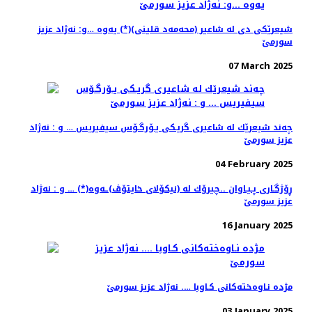
شیعرێكی دی له ‌شاعیر (محه‌مه‌د قلینی)(*) یه‌وه‌ …و: نه‌ژاد عزیز
سورمێ
07 March 2025
چه‌ند شیعرێك له‌ شاعیری گریـكی یـۆرگـۆس سیفیریس … و : نه‌ژاد
عزیز سورمێ
04 February 2025
ڕۆژگـاری پـیـاوان ..چیرۆك له‌ (نیكۆلای خایتۆڤ)ـه‌وه‌(*) … و ‌: نه‌ژاد
عزیز سورمێ
16 January 2025
مژده‌ نـاوه‌خته‌كانی كـاوبا …. نه‌ژاد عزیز سورمێ
03 January 2025