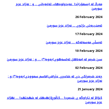
مه‌رگ له‌ (بسفۆر)ێدا .عەبدولوەهاب ئەلبەیاتی .. و : نه‌ژاد عزیز
سورمێ
26 February 2024
ئه‌منـیـیه‌تی بـژێـوی … نه‌ژاد عزیز سورمێ
17 February 2024
ئه‌سڵی مه‌سه‌له‌كه‌ ... نه‌ژاد عزیز سورمێ
10 February 2024
سێ شیعر له‌ (مەناهل ئەلسەهوی)یه‌وه‌(*) ... و : نه‌ژاد عزیز سورمێ
02 February 2024
چه‌ند شیعرێكی دی له‌ شاعیری عێراقی(قاسم سعوودی)یه‌وه‌(*) و :
نه‌ژاد عزیز سورمێ
21 January 2024
كـۆالژ له تـاراوگه ی شیعردا ...كـاڵوڕۆژنهیهك له شهختهدا ... نهژاد
عزیز سورمێ