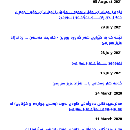
05 August 2021
ئێوه ‌( لوبنان )ی خۆتان هه‌یه‌ . . منیش ( لوبنان )ی خۆم - جوبڕان
خه‌لیل جوبڕان ... و. نه‌ژاد عزیز سورمێ
29 July 2021
ئێمه‌ كه‌ به‌ خێرایی شه‌ڕ گه‌وره‌ بووین - فله‌یحه حه‌سه‌ن‌ ... و: نه‌ژاد
عزیز سورمێ
28 July 2021
ئەزموون ... نەژاد عزیز سورمێ
18 July 2021
گه‌مه‌ شاراوه‌كانی با ... نه‌ژاد عزیز سورمێ
24 March 2020
مه‌ترسییه‌كانی ده‌وڵه‌تی خاوه‌ن نه‌وت (به‌شی چواره‌م و كۆتایی) له‌
عه‌ره‌بییه‌وه‌ : نه‌ژاد عزیز سورمێ
11 March 2020
مه‌ترسییه‌كانی ده‌وڵه‌تی خاوه‌ن نه‌وت- (به‌شی سێیه‌م) له‌