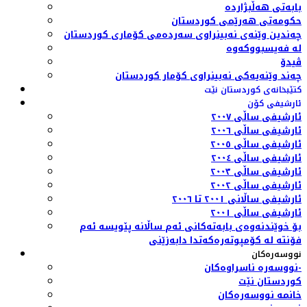
بابەتی هەڵبژاردە
حکومەتی هەرێمی کوردستان
چەندین وێنەی نەبینراوی سەردەمی کۆماری کوردستان
لە فەیسبووکەوە
ڤیدۆ
چەند وێنەیەکی نەبینراوی کۆمار کوردستان
کتێبخانەی کوردستان نێت
ئارشیفی کۆن
ئارشیفی ساڵی ٢٠٠٧
ئارشیفی ساڵی ٢٠٠٦
ئارشیفی ساڵی ٢٠٠٥
ئارشیفی ساڵی ٢٠٠٤
ئارشیفی ساڵی ٢٠٠٣
ئارشیفی ساڵی ٢٠٠٢
ئارشیفی ساڵانی ٢٠٠١ تا ٢٠٠٦
ئارشیفی ساڵی ٢٠٠١
بۆ خوێندنەوەی بابەتەکانی ئەم ساڵانە پێویسە ئەم
فۆنتە لە کۆمپوتەرەکەتدا دابەزێنی
نووسەرەکان
نووسەرە ناسراوەکان-
کوردستان نێت
خانمە نووسەرەکان