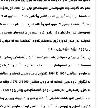
هه‌ر كه‌ گه‌یشتینه‌ ناوه‌ڕاستی نه‌وه‌ته‌كان وای لێ هات كورتهێنان
له‌ شمه‌ك و خزمه‌تگوزاری له‌ جیهانی وڵاتانی گه‌شه‌سه‌ندوو له‌ هه
ئیتر گه‌یشته‌ ئه‌وه‌ی هه‌موو ئه‌و وڵاتانه‌ له‌ پێشان زیاتر پشت به‌
هه‌روه‌ها قه‌رزه‌كانیان زۆر زیادی كرد، سه‌ره‌ڕای ئه‌وه‌ش هه‌موو د
كه‌وتنه‌ به‌رامبه‌ر گه‌وره‌ترین ده‌ستگرتنه‌وه‌ (تقشف) كه‌ له‌ میانی ئه
ڕابردوودا پێیدا تێپه‌ڕیون . (11)
ڕوانینێكی وردی ده‌رهاوێشته‌ به‌رده‌سته‌كان وێنه‌یه‌كی ڕه‌شی تاری
مه‌سه‌لا له‌ بواری نه‌شونمای ئابووریدا ده‌بینین ده‌وڵه‌تانی ئۆپێك ( 
له‌ ماوه‌ی ساڵانی 1974 تا 1994 تێكڕای مامناوه‌نجی گه‌شه‌ی ساڵانه‌ی زۆر كه‌متره‌
له‌ تێكڕای ناوه‌ندیی گه‌شه‌ له‌ ماوه‌ی ساڵانی 1960 تا 1973، واته‌ ماوه‌ی پێش خرۆشانی نه‌وت
له‌ كۆی ڕاستینه‌ی به‌رهه‌می ناوخۆ گه‌شه‌كردنی زیاتر بووه‌ (12) .
له‌ ئه‌نجامی ئه‌و پاشه‌كشه‌یه‌ی گه‌شه‌ و ئه‌و زیاد بوونه‌ زۆره‌ی 
بژێوی دابه‌زی و زۆربه‌ی ده‌وڵه‌تانی ئه‌ندامی ئۆپێك ماوه‌ی لانی كه