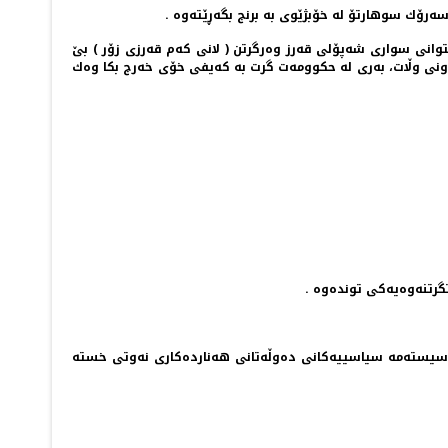
ك سوهارتۆ له‌‌ خۆبژێوی به‌‌ برنج بگه‌ڕێته‌وه‌ .
ووسیاوه‌ ڕاسته‌وخۆ دوای خرۆشانی 1973 ی نه‌وت، ئه‌وه‌ بوو وڵاته‌كه‌ نه‌یتوانی سواری شه‌پۆلی قه‌رز وه‌رگرتن ( لانی كه‌م قه‌رزی زۆر ) بێ
نی وڵات، به‌ری له‌ حكوومه‌ت گرت به‌ كه‌یفی خۆی خه‌رج بكا وه‌ك
رتنه‌وه‌یه‌كی تونده‌وه‌ .
یسته‌مه‌ سیاسییه‌كانی ده‌وڵه‌تانی هه‌نارده‌كاری نه‌وتی خسته‌