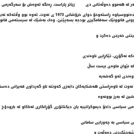
 له‌ هه‌موو ده‌وڵه‌تانی دی زیاتر پاراست، ڕه‌نگه‌ ئه‌وه‌ش بۆ سه‌رگه‌رمی سه‌رۆ
به‌ هۆی هاتنه‌ناوی سندووقی نه‌ختینه‌ی نێوده‌وڵتیشه‌وه‌ له‌ ئه‌نده‌ن
 بوونی قانوونێك سه‌قامگیری بودجه‌ بسه‌پێنێ، وه‌ك به‌شێك له‌ سیسته‌می قانوو
ئیتنی خه‌رجی ده‌كرد و
‌كه‌ نه‌گۆڕی، تێكڕایی ناوه‌ندی
له‌ نێوان ماوه‌ی بیست ساڵ
وه‌ندی ئه‌و گه‌شه‌یه‌
نه‌وت له‌ ناوه‌ڕاستی هه‌شتایه‌كان دابه‌زی كه‌وتنه‌ ناو گه‌رداوی قه‌یرانی ده‌ستگ
ن له‌ به‌رز بوونه‌وه‌
ی سیاسی داخۆ دیموكراتییه‌ یان دیكتاتۆری گۆڕانكاری له‌ناكاو له‌ بارودۆخ س
ی سیاسی به‌ چه‌ورایی سامانی
ێبه‌جێكردنی ده‌وڵه‌ت و