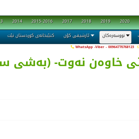
13
2014
2015-2016
2017
2018
2019
2020
نووسەرەکان
ئارشیفی کۆن
کتێبخانەی کوردستان نێت
WhatsApp -Viber - 00964770768123
ی خاوه‌ن نه‌وت- (به‌شی سێیه