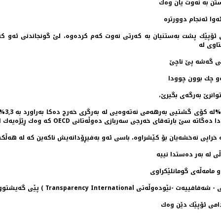
ستن به‌ نه‌وت یان وه‌ك
پێك پشت به‌ستنیان به‌ كه‌رتی نه‌وت كه‌م كرده‌وه‌، لێ گونجاندنی ئه‌و كه‌م كردن
اوی له‌
می گه‌شه‌ پێ ناچێ
ره‌و چك بوون چوودا
وانرێ به‌رگه‌ی بگیرێ،
ه‌وڵه‌تانی OECD كه‌ وه‌ك ڕێژه‌یه‌ك له‌سه‌ر كۆی گشتی خه‌رجی حكوومه‌تدا هه‌ژمار ده‌كرێ .
 خراپی نه‌خشه‌یان بۆ كێشراوه‌، باسی ئه‌و به‌فیڕۆدانه‌یش ناكه‌ین كه ‌له‌ هه‌ڵكش
ی له‌ به‌ر ده‌ستدا نییه‌
 و مامه‌ڵه‌ی گومانلێكراوی
Transparency ) پێی گه‌یشتووه‌ نایجیریا به‌ ده‌وڵه‌تی
‌ندامی ئۆپێك دێن وه‌ك