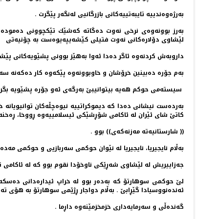
به‌رژه‌وه‌ندییه‌ تایبه‌تییه‌كانی بازرگانیی له‌نگه‌ر پێگرت ‌.
به‌رز بوونه‌وه‌ی نرخی نه‌وت ده‌گاته‌ كه‌شێك تێكچوونی ده‌موده‌
لێشاوی دۆلاره‌كانی نه‌وت فتیلی كێشه‌یپه‌یوه‌ست به‌ چۆنیه‌تی
داروبه‌ش كردنه‌وه‌ ئاگر ده‌دا ئه‌وا به‌هێز بوونی پشێویه‌كانی پێش
به‌م جۆره‌ ده‌بینین خرۆشان و خاوبوونه‌وه‌ پێكه‌وه‌ كار ده‌كه‌نه‌ س
سیسته‌می حوكم هه‌یه‌ بیتوانیبێ به‌رگه‌ی ئه‌و جۆره‌ پشێویه‌ بگرێ،
كاتێ شای ئێران له‌ ئاكامی شۆڕشێكی ئیسلامییه‌وه‌ ڕووخا، ڕه‌خنه‌ ت
(( شارستانیه‌ته‌ مه‌زنه‌كه‌ی)) بوو .
به‌ڵام نایجیریا، نایجیریا له‌ نێوان حوكمی سه‌ربازیی و حوكمی مه‌ده‌ن
جه‌زاییریش له‌ لێشاوی شه‌ڕێكی ناوخۆدا نقوم بوو كه‌ له‌ ئاكامی ت
لێ حوكمی سوهارتۆ كه‌ به‌ده‌ر بوو له‌ خراپ ئیداره‌دانی ده‌سكه‌وت
ئه‌نده‌نووسیادا گێڕابێ . به‌ڵام دواجار ڕژێمی سوهارتۆ به‌ هۆی ته‌
گه‌نده‌ڵی و سه‌رمایه‌داری خزمخزمێنه‌وه‌ داڕما .