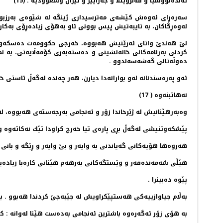
ئه‌نده‌نووسیا و فه‌نزوێللا و جه‌زاییر و ئێران وسعوودیه‌ . (15)
سه‌ره‌ڕای ئه‌وه‌ش كێشه‌ی مه‌ترسیداری ژینگه‌ له‌ شێوه‌ی به‌رز
له‌وه‌ڕگاكان، به‌ تایبه‌تیش پیس بوونی ئاو به‌هۆی زیاده‌ڕۆی به‌كاره
لێ هه‌ندێ واتای ئه‌رێنیش هه‌بووه‌، خه‌رجی حكوومه‌ت ده‌سكه‌وتی ب
كردنی به‌رنامه‌كانی خانه‌نشینی و ده‌سته‌به‌ری كۆمه‌ڵایه‌تی، به‌ ن
ده‌وڵه‌تانی گه‌شه‌سه‌ندوو .
ئه‌و په‌ره‌سندنانه له‌و بوارانه‌دا دیارن، هه‌ر چه‌نده‌ له‌گه‌ڵ ئاستی 
نه‌هاتبنه‌وه‌ ( 17)
وه‌به‌رهێنانیش له‌ ژێرخاندا زۆر و ئه‌نجامی به‌رجه‌سته‌ی هه‌بووه‌، له
پێشكه‌وتنیشی له‌گه‌ڵ بڕی پاره‌ی تیا خه‌رج كراودا تێك نه‌كاته‌وه‌ و
هه‌روه‌ها هۆیه‌كانی گه‌یاندنی به‌ وایه‌ر و بێ وایه‌ر و ڕێگه‌ و بانی
هێڵی شه‌مه‌نده‌فه‌ر و وێستگه‌كانی به‌رهه‌م هێنانی كاره‌با زیاده‌
پێوه‌ ده‌بینرا .
به‌ڵام جیاوازییه‌كی هه‌ستپێكراویش له‌ جێبه‌جێ كردندا هه‌بوو . بۆ 
به‌ هۆی زۆر ئه‌گه‌ره‌وه‌ باشترین ئه‌نجامی به‌ده‌ست هێنا له‌وانه‌ : 