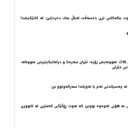
 بنكه‌كانی تری ده‌سه‌ڵات له‌باڵ یه‌ك ده‌ردێنێ، له‌ كاتێكیشدا
 .
به‌رده‌ست نیشانی ده‌دا كه‌ دیموكراتییه‌ نیوه‌چڵه‌كان توانیویانه‌ خۆیان له‌ شه‌ڕ و شۆڕشان به‌ دوور بگرن كه‌ ئۆتۆكراتیایه‌تیه‌كانی نه‌وتی ڕاماڵین (18)، نموونه‌یش زۆره‌، ئێران سه‌ره‌تا و دراماتیكیترینی نموونانه‌،
ونی خێرای
ه‌ چه‌سپاندنی ئه‌م یا ئه‌ویاندا سه‌ركه‌وتوو بێ .
ش به‌ هۆی ئه‌وه‌وه‌ بووبێ كه‌ نه‌وت ڕۆڵێكی كه‌متری له‌ ئابووری