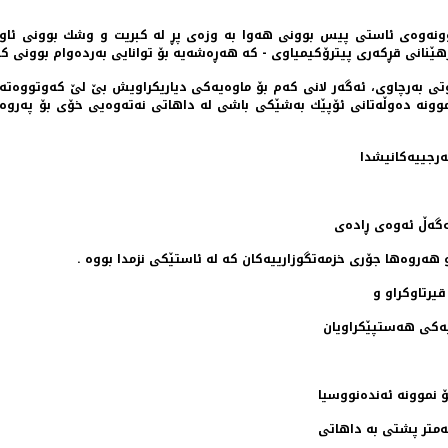
بوونه‌وه‌ی ئاستی پیس بوونی هه‌وا به‌ وزه‌ی‌ پڕ له‌ كبریت و وشك بوونی ئا
ێنانی قڕكه‌ری پیترۆكیمیاوی - كه‌ هه‌ڕه‌شه‌یه‌ بۆ توانایی به‌رده‌وام بوونی كشت
ه‌رچاوی، ئه‌گه‌ر لانی كه‌م بۆ ماوه‌یه‌كی دیاریكراویش بێ لێ كه‌وتووه‌ته‌‌و
موونه‌ ده‌وڵه‌تانی ئۆپێك به‌شێكی باشی له‌ داهاتی نه‌ته‌وه‌یی خۆی بۆ په‌روه‌ر
خه‌رجییه‌كانیشدا
‌گه‌ڵ ئه‌وه‌ی ڕاده‌ی
 هه‌روه‌ها جۆری خزمه‌تگوزارییه‌كان كه‌ له‌ ئاستێكی نزمدا بووه‌ .
 قیرتاوكراو و
یه‌كی هه‌ستپێكراویان
نموونه‌ ئه‌نده‌نووسیا ‌
كه‌متر پشتی به‌ داهاتی