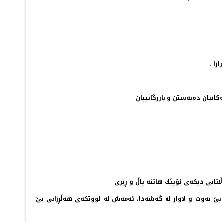
‌كانیان ده‌به‌ستن و بازرگانییان
ڵاتانی دیكه‌ی ئۆپێك هاتنه‌ پاڵ و ڕیزی
ی بێ نه‌وت و لاواز له‌ گه‌شه‌دا، ئه‌مه‌ش له‌ لووتكه‌ی هه‌ڵڕژانی بێ