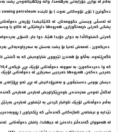
به‌ڵام له‌ بواری جۆرایه‌تی به‌رهه‌مدا، واته‌ وێكهێنانه‌وه‌ی پشت به‌
ده‌گوترێ ( تۆی تۆوه‌كانی نه‌وت ) بۆ ئاینده‌ sowing petroleum ئه‌وا ئه‌نجام دوورتره‌
له‌ ئه‌سڵی ویستی حكوومه‌تان، له‌ كاتێكیشدا زۆربه‌ی ده‌وڵه‌تانی ئۆ
پشكی كه‌رتی خزمه‌تگوزاری، هه‌روه‌ها داڕمانێكی له ‌ناكاو یا وه‌ست
كه‌رتی كشتوكاڵدا به‌ دوای خۆیدا هێنا، دوا جار، ئاسۆی به‌رده‌وا
ده‌ربكه‌وێ ، ئه‌مه‌ش ته‌نیا بۆ پشت به‌ستن به‌ سه‌رچاوه‌یه‌كی به‌
ناگه‌ڕێته‌وه‌، به‌ڵكو بۆ هه‌ندێ تێچووی شاراوه‌یش كه‌ به‌ گشتی نات
خه‌رجی ده‌كه‌ن، هه‌روه‌ها خه‌رجیی سه‌ربازی له‌ ده‌وڵه‌تانی ئۆپێك دا ده‌گاته‌ سێ بارته‌قای خه‌رجی سه‌ربازی د
دیسان بوونی ده‌ستبڵاوی و به‌فیڕۆدانیش له‌ بڕی ئه‌‌و پڕۆژانه‌ی به‌
له‌گه‌ڵ ئه‌وه‌ی مه‌زه‌نده‌ی باوه‌ڕپێكراویش له‌باره‌ی قه‌باره‌ی گه‌نده‌ڵ
به‌ڵام ده‌وڵه‌تانی ئۆپێك تاوانبار كردنی به‌ لێشاوی له‌باره‌ی به‌رتێل
تێدایه‌ و نیشانه‌ی ئاماژه‌كانی گه‌نده‌ڵی كه‌ ڕێكخراوی ( ڕووبه‌ده‌ریی - شه‌فافییه‌ت -نێوده‌وڵه‌تی ‌ International
له‌ هه‌مووان گه‌نده‌ڵتر داده‌نێ له‌ جیهاندا، پاشان ده‌وڵه‌تانی ئه