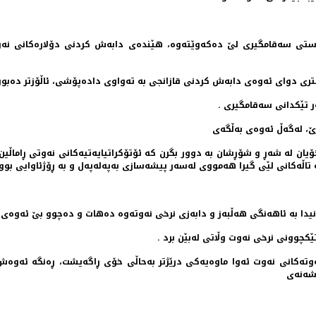
ستی سه‌قامگیری لێ ده‌كه‌وێته‌وه‌، هێنده‌ی دابه‌ش كردنی دۆلاره‌كانی نه‌وت
تری دوای ئه‌وه‌ی دابه‌ش كردنی قازانجی به‌ ته‌واوی داده‌پۆشی، ئاڵۆزتر ده‌بوو
ه‌ر تێكدانی سه‌قامگیری .
 له‌گه‌ڵ ئه‌وه‌ی به‌ڵگه‌ی
اڵه‌كانی لێی گیرا هه‌مووی له‌سه‌ر پیشه‌سازی به‌په‌له‌په‌ل و به‌ ڕۆژئاوایی بو
یدا به‌ ئاهه‌نگی هه‌ڵبه‌ز و دابه‌زی نرخی نه‌وته‌وه‌ ده‌هات و ده‌چوو بێ ئه‌وه‌ی ل
ێكچوونی نرخی نه‌وت وڵاتی له‌بێن برد .
ه‌كانی نه‌وت ئه‌وا ماوه‌یه‌كی درێژتر به‌حاڵی خۆی ڕاگه‌یشت، ڕه‌نگه‌ ئه‌وه‌
شه‌نه‌ی