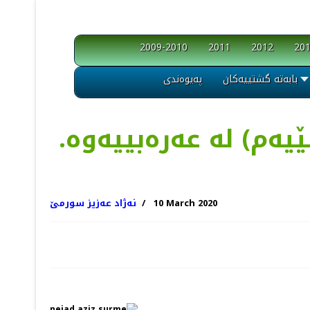
2009-2010
2011
2012
20
بابەتە گشتییەکان
پەیوەندی
‌م) له‌ عه‌ره‌بییه‌وه.
10 March 2020
نەژاد عەزیز سورمێ