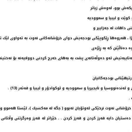
ه‌ش بوو، له‌وه‌ش زیاتر
و كوێت و لیبیا و سعوودیه‌
نی داهات له‌ جه‌زاییر و
ه‌تایبه‌تیش ئه‌و ده‌وڵه‌تانه‌ی پشت به‌ به‌های خه‌رج كردنی دوولایه‌نه‌ بۆ نه‌ختینه
رتیهێنانی بودجه‌كانیان
و ئه‌نده‌نووسیا و نایجیریا و سعوودیه‌ و ئوكوادۆر و لیبیا و قه‌ته‌ر (13) .
.
ش خرۆشانی نه‌وت نرخێكی ئه‌وتۆیان نه‌بوو ( جگه‌ له‌ مه‌كسیك )، ئێستا هه‌موو و
‌ ده‌ستیان دایه‌ قه‌رز كردن و قه‌رز كردن . . خێراتر له‌ قه‌رز وه‌رگرتنی وڵاتان