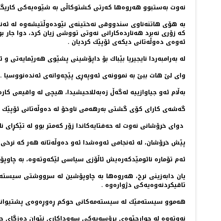
نه‌وت به‌ستبوو هه‌روه‌ها كه‌رتی كشتوكاڵی به‌ شێوه‌یه‌كی كاریگه‌ر
كه‌ زۆری نه‌برد هه‌نارده‌كارانی نه‌وتی تووشی زیان كرد، دوا جار
ئه‌وه‌ی ده‌وڵه‌تانی دیكه‌ی ئۆپێك كردیان .
له‌ به‌رامبه‌ردا نایجیریا بێباك بۆ داپۆشینی پشێوی هه‌رێمایه‌تی و 
وای لێ هات ببێ به‌ نموونه‌ی ئه‌وپه‌ڕی پێچه‌وانه‌ی ئه‌نده‌نووسیا .
به‌ڵام ئه‌و جیاوازییه‌ له‌گه‌ڵ زه‌به‌للاحیشیدا، هیچی له‌ واقیعی كاره
گه‌شه‌ی كارای كۆی گشتی به‌رهه‌می ناوخۆ له‌ ده‌وڵه‌تانی ئۆپێك 
‌ دوای خرۆشانی نه‌وت له‌ حه‌فتایه‌كاندا زۆر كه‌متر بوو له‌ تێكڕای نا
پێش خرۆشان، له‌ ئه‌نجامی ئه‌وه‌شدا ئه‌و ده‌وڵه‌تانه ‌هه‌ر كه‌ نرخی 
ئه‌م تۆماره‌ نائومێدكه‌ره‌یش ئاڵۆزی سیاسی لێكه‌وته‌وه‌، به‌ چاوپۆشی
یان دابه‌زینی نرخ، هه‌روه‌ها به‌ چاوپۆشین له‌ سرووشتی سیسته‌م
تاقیكردنه‌وه‌یه‌كی دژواره‌وه‌ .
هه‌موو سیسته‌مێك له‌ سیسته‌مه‌كانی حوكم ڕه‌وڕه‌وه‌ی پشتیوان
نه‌وته‌وه‌ له‌ چوارچێوه‌ی پرۆسه‌یه‌كی سه‌وداكاری نێوان ده‌زگای ج