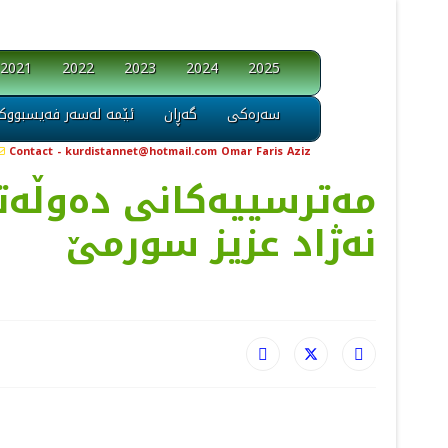
2021
2022
2023
2024
2025
سەرەکی
گەڕان
ئێمە لەسەر فەیسبووک
Contact - kurdistannet@hotmail.com Omar Faris Aziz
مه‌ترسییه‌كانی ده‌وڵه‌ت
نه‌ژاد عزیز سورمێ