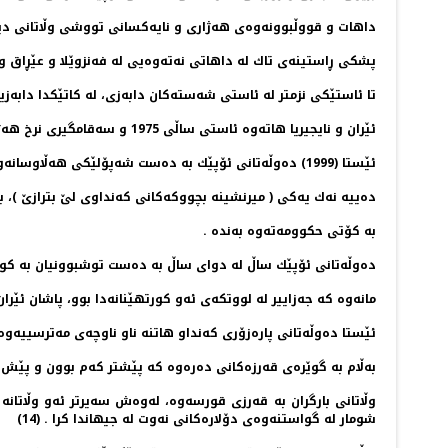
داهات و قووڵبوونه‌وه‌ی هه‌ژاری و نایه‌كسانی تووشی وڵاتانی دیك
پشكی ڕاستینه‌ی تاك له‌ داهاتی نه‌ته‌وه‌یی له‌ فه‌نزوێلا و عێڕاق 
تا ئاستێكی نزمتر له‌ ئاستی شه‌سته‌كان دابه‌زی، له‌ كاتێكدا دابه‌زی
ئێران و نایجیریا هاته‌وه‌ ئاستی ساڵی 1975 و سه‌قامگیری نرخ هه‌ژا ، هه‌روه‌ها ڕێكوپێكی بودجه‌یش دوای خرۆشانه‌كانی نه‌وت به‌ ته‌واوی لێك ترازا .
ئێستا (1999) ده‌وڵه‌تانی ئۆپێك به‌ ده‌ست شه‌پۆلێكی هه‌ڵاوسانه‌وه‌ ده‌ناڵێنن كه‌ به‌ ڕێژه‌ی
ده‌ییه‌‌ نه‌ك یه‌كی‌ ( میرنشینه ‌بچووكه‌كانی كه‌نداوی لێ بترازێ )، ب
به‌ كۆتی حكوومه‌ته‌وه‌ به‌نده‌‌ .
ده‌وڵه‌تانی ئۆپێك ساڵ له‌ دوای ساڵ به‌ ده‌ست توشبوونیان به‌ كو
مانه‌وه‌ كه‌ جه‌زاییر له‌ لووتكه‌ی ئه‌و كورتهێنانه‌دا بوو، پاشان ئێران 
ئێستا ده‌وڵه‌تانی پاره‌زۆری كه‌نداو هاتنه‌ ناو ناوچه‌ی مه‌ترسییه‌وه‌ 
به‌ڵام به‌ گوێره‌ی قه‌رزه‌كانی ده‌ره‌وه‌ كه‌ پێشتر كه‌م بوون و پێ
وڵاتانی بارگران به‌ قه‌رزی قورسه‌وه‌‌، له‌وه‌ش سه‌یرتر ئه‌و وڵاتانه
شومار له‌ گواستنه‌وه‌ی دۆلاره‌كانی نه‌وت له‌ جیهاندا كرا . (14)