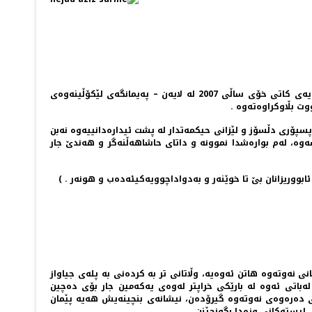
( تێری لێین كارڵ Terry Lynn Karl پرۆفیسۆری ئه‌مه‌ریكایی بواری زانسته‌ سیاسیه‌كان ، 21ینۆڤێمبه‌ری 1947 له‌دایك بووه‌ . ئه‌م لێكۆڵینه‌وه‌یه‌ی كاتی خۆی ساڵی 2007 له‌ لایه‌ن – په‌یمانگه‌ی لێكۆڵینه‌وه‌ی
ت بڵاوكراوه‌ته‌وه‌ .
پسپۆری دڵسۆز و لێزانی حیكمه‌تدار له‌ پشت ئیداره‌دانییه‌وه‌ نه‌بن
ه‌وه‌، له‌م بواره‌شدا نموونه ‌و داتای حاشاهه‌ڵنه‌گر و هه‌ندێ جار
ئابووریزانان بێ تا خوێنه‌ر و به‌دواداچوویه‌كیئه‌ده‌ب و هونه‌ر . )
ی نه‌وته‌وه‌ ها‌تن ئه‌وه‌یه‌، وڵاتانی تر به‌ كرده‌نی به‌ پله‌ی جیاواز
ی هاوشێوه‌ له‌ ژیانی گه‌له‌كانیاندا كرد، له‌باتی ئه‌وه‌ له‌ بارێكی خراپتر له‌وه‌ی یه‌كه‌مین جار بۆی ده‌چین
ه‌ره‌وه‌ی نه‌وته‌وه‌ گیرۆده‌ن، نیشانه‌ی بنچینه‌یش هه‌یه‌ پێمان
نی لیسته‌كانی وزه‌دا بگونجێنن .