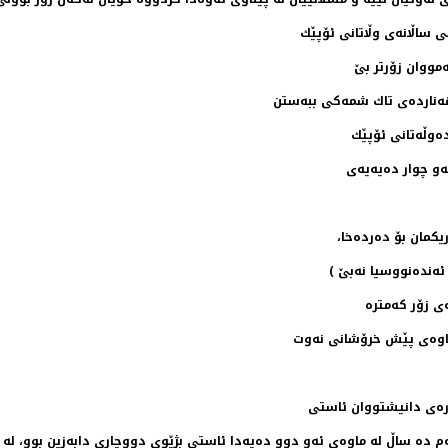
ی ساڵانه‌ی وڵاتانی ئۆپێك
‌مووان زۆرتر بێ
 هه‌نارده‌ی تاك شمه‌كی ببه‌ستن
ه‌وڵه‌تانی ئۆپێك
‌و چوار ده‌یه‌یه‌ی
كمان بۆ ده‌رده‌خا،
ئه‌نده‌نووسیا نه‌بێ )
ژماره‌ی دانیشتووان ئاستی
‌م ده‌ ساڵ له‌ ماوه‌ی ئه‌و دوو ده‌یه‌دا ئاستی بژێوی دووچاری دابه‌زین بوو، له