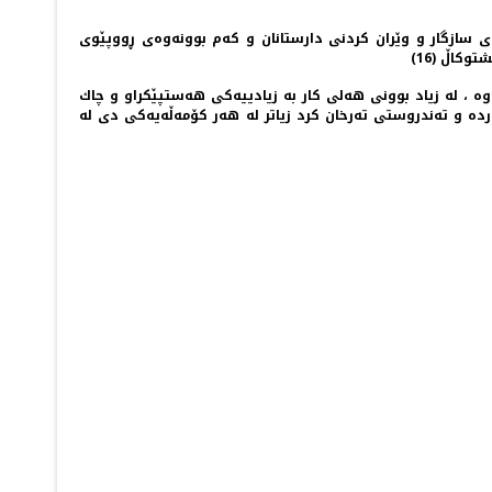
وی سازگار و وێران كردنی دارستانان و كه‌م بوونه‌وه‌ی ڕووپێوی
وكاڵ (16)
ه‌ ، له‌ زیاد بوونی هه‌لی كار به‌ زیادییه‌كی هه‌ستپێكراو و چاك
ده‌ و ته‌ندروستی ته‌رخان كرد زیاتر له‌ هه‌ر كۆمه‌ڵه‌یه‌كی دی له‌