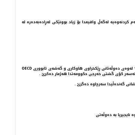
ه‌وه‌یه‌ له‌گه‌ڵ واقیعدا بۆ زیاد بوونێكی له‌ڕاده‌به‌ده‌ره‌‌‌ له‌
كه‌ وا ده‌رده‌كه‌وێ، به‌ نموونه‌ ده‌وڵه‌تانی ئۆپێك بڕی نزیكه‌ی 10,4%له‌ كۆی گشتیی به‌رهه‌می نه‌ته‌وه‌یی له‌ به‌رگری خه‌رج ده‌كا به‌راورد به‌ 3,3% له‌وه‌ی ده‌وڵه‌تانی ڕێكخراوی هاوكاری و گه‌شه‌ی ئابووری OECD
انی گه‌نده‌ڵیدا سه‌رچاوه‌ ده‌گرێ .