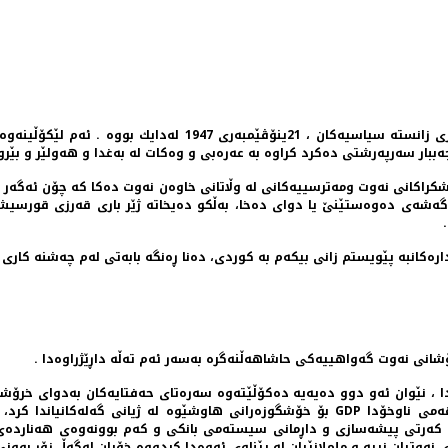
 سه‌رپه‌رشتی ده‌كرد كراوه‌ به‌ عه‌ره‌بی و وه‌كات له‌ به‌غدا و هه‌ولێر و بێروو
شكراكانی نه‌وت ومه‌ترسییه‌كانی له‌ وڵاتانی خاوه‌ن نه‌وت ده‌كا كه‌ چۆن ئه‌گه‌ر 
ه‌ر گه‌شه‌ی ده‌وه‌ستێنێ یا دوای ده‌خا، به‌ڵكو ده‌یخاته‌ ژێر باری قه‌رزی قورسیش
ره‌كانبه‌ پێویستم زانی بیكه‌م به‌ كوردی، ده‌نا ڕه‌نگه‌ بابه‌تی له‌م چه‌شنه‌ كاری 
ه‌وت گه‌واهییه‌كی حاشاهه‌ڵنه‌گره‌ به‌سه‌ر ئه‌م ته‌ڵه‌ داڕێژراوه‌‌دا .
‌دا ، نێوان ئه‌و دوو ده‌یه‌یه‌ ده‌كۆڵێته‌وه‌ سه‌ره‌تای حه‌فتایه‌كان به‌دوای خرۆشان
پاشه‌كشه‌یان له‌ گۆڕینی ئه‌و زۆربوونه‌ گه‌وره‌یه‌ی له‌ كۆی به‌رهه‌می ناوخۆدا GDP بۆ خۆشگوزه‌ران
و كه‌رتی پیشه‌سازی و داڕمانی سیسته‌می بانكی و كه‌م بوونه‌وه‌ی هه‌نارده‌ی د
نه‌ی نه‌وتیان نییه‌ و ململانێیان له‌ پێناوی ئه‌وه‌دا كردووه‌ خۆیان له‌گه‌ڵ زۆر بوو