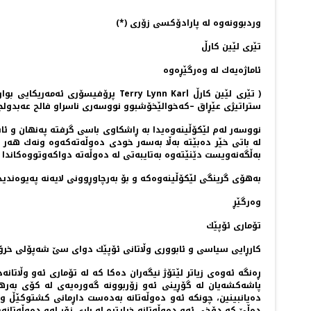
وردبوونه‌وه‌ له‌ پارادۆكسی زۆری (*)
تێری لێین كارڵ
ئاماژه‌یه‌ك له‌ وه‌رگێڕه‌وه‌
ستراتیژی عێڕاق –كه‌خوالێخۆشبوو نووسه‌ری ناسراو فالح عه‌بدولجه‌ببار
نووسه‌ر له‌م لێكۆڵینه‌وه‌یدا به‌ ڕاشكاوی باسی گرفته‌ په‌نهان و ئا
له‌ باتی خێر ده‌بێته‌ به‌ڵا به‌سه‌ر خودی ده‌وڵه‌ته‌كه‌وه‌ ونه‌ك ه
به‌ڵگه‌نه‌ویست دێنێته‌وه‌ به‌تایبه‌تی له‌ ده‌وڵه‌ته‌ دواكه‌وتووه‌كاندا .
به‌هۆی گرینگی لێكۆڵینه‌وه‌كه‌ و بۆ به‌رچاوڕوونی لایه‌نه‌ په‌یوه‌ندیدا
وه‌رگێڕ
تۆماری ئۆپێك
كارڕایی سیاسی و ئابووری وڵاتانی ئۆپێك دوای سێ شه‌پۆلی خرۆشانی ن
ڕه‌نگه‌ ئه‌وه‌ی زیاتر لێتۆژ نیگه‌ران ده‌كا كه‌ له‌ تۆماری ئه‌و وڵاتانه
ده‌یانبینین، چونكه‌ ئه‌و ده‌وڵه‌تانه‌ به‌ده‌ست داڕمانی كشتوكێڵ 
ده‌ڵێ كه‌ دۆخی ئه‌و ده‌وڵه‌تانه‌ خراپتره‌ له‌ باری زۆر له‌و ده‌وڵه‌تا