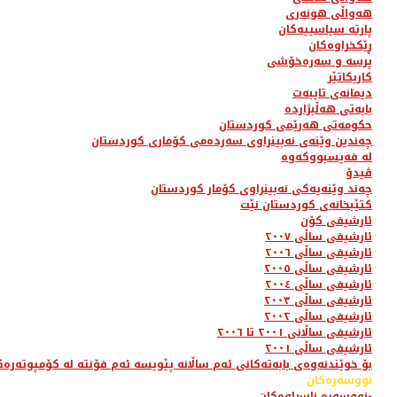
هەواڵی هونەری
پارتە سیاسییەکان
ڕێکخراوەکان
پرسە و سەرەخۆشی
کاریکاتێر
دیمانەی تایبەت
بابەتی هەڵبژاردە
حکومەتی هەرێمی کوردستان
چەندین وێنەی نەبینراوی سەردەمی کۆماری کوردستان
لە فەیسبووکەوە
ڤیدۆ
چەند وێنەیەکی نەبینراوی کۆمار کوردستان
کتێبخانەی کوردستان نێت
ئارشیفی کۆن
ئارشیفی ساڵی ٢٠٠٧
ئارشیفی ساڵی ٢٠٠٦
ئارشیفی ساڵی ٢٠٠٥
ئارشیفی ساڵی ٢٠٠٤
ئارشیفی ساڵی ٢٠٠٣
ئارشیفی ساڵی ٢٠٠٢
ئارشیفی ساڵانی ٢٠٠١ تا ٢٠٠٦
ئارشیفی ساڵی ٢٠٠١
بۆ خوێندنەوەی بابەتەکانی ئەم ساڵانە پێویسە ئەم فۆنتە لە کۆمپوتەرەک
نووسەرەکان
نووسەرە ناسراوەکان-