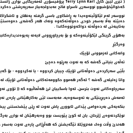
كه‌خوالێخۆشبوو نووسه‌ری ناسراو فالح عه‌بدولجه‌ببار سه‌رپه‌رشتی ده‌كرد كراو
نووسه‌ر له‌م لێكۆڵینه‌وه‌یدا به‌ ڕاشكاوی باسی گرفته‌ په‌نهان و ئاشكراكان
ده‌بێته‌ به‌ڵا به‌سه‌ر خودی ده‌وڵه‌ته‌كه‌وه‌ ونه‌ك هه‌ر گه‌شه‌ی ده‌وه‌ست
به‌تایبه‌تی له‌ ده‌وڵه‌ته‌ دواكه‌وتووه‌كاندا .
به‌هۆی گرینگی لێكۆڵینه‌وه‌كه‌ و بۆ به‌رچاوڕوونی لایه‌نه‌ په‌یوه‌ندیداره‌كانبه
وه‌رگێڕ
وانه‌كانی ئه‌زموونی ئۆپێك
ته‌ڵه‌ی بنیاتی گه‌شه‌ كه‌ به‌ نه‌وت به‌ڕێوه‌ ده‌چێ
بڵێی سه‌ركرده‌ی ده‌وڵه‌تانی ئۆپێك چییان كردووه‌ - یا نه‌كردووه‌ - بۆ گه‌ی
واتا زه‌لیله‌ی گه‌شه‌ ؟ ئه‌گه‌ر هه‌موو حكوومه‌ته‌كانی ده‌وڵه‌تانی ئۆپێك ل
سه‌رچاوه‌كانی نه‌وت بترسن، ئه‌وا باسكییان لێ هه‌ڵماڵیوه‌ كه‌ (( تۆوی نه‌و
ئه‌مه‌ش ده‌ربڕینێكی به‌ ته‌وسه‌وه‌یه‌، مه‌به‌ست لێی به‌كارهێنانی پاره‌ی نه‌وت
بنكه‌یه‌كی به‌رده‌وامی پێدانی ئابووری پاش نه‌وت له‌ ڕێی پێشخستنی پ
نوێكردنه‌وه‌ی ژێرخان، یان له‌ كوێ پێویست بوو وه‌به‌رهێنان له‌ بواری به‌رگر
هه‌ندێ وڵات وه‌ك فه‌نزوێللا تێگه‌یشتن كه‌ هه‌ڵڕژانی پاره‌ی نه‌وت به‌سه‌ر ده‌