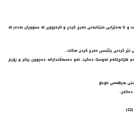
و تا به‌خێرایی شێتایه‌تی خه‌رج كردن و ئاره‌زووی له‌ سنووران به‌ده‌ر له‌
‌شی تێر كردنی چڵێسی خه‌رج كردن نه‌كات .
قازانج(كه‌م ئه‌وسا) ده‌كرد، ئه‌و ده‌سه‌ڵاتدارانه‌ ده‌چوون زیاتر و زۆرتر
.