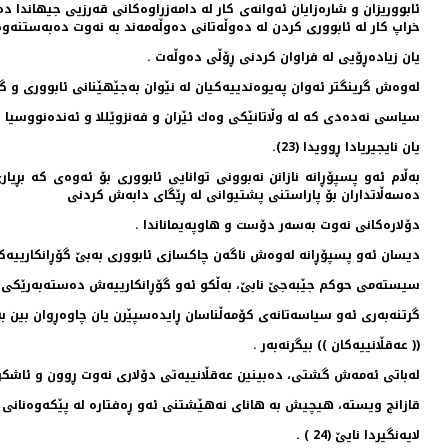
ئابووریزان و شاره‌زایان ئه‌وانه‌ی كار له‌ دامه‌زراوه‌كانی قه‌رزیی جیهاندا د
خراپ كار له‌ ئابووری كردن له‌ ده‌وڵه‌تانی ده‌وڵه‌مه‌ند به‌ نه‌وت ده‌به‌ستنه‌وه‌
یان زیاده‌ڕۆیی له‌ فراوان كردنی ڕۆڵی ده‌وڵه‌ت .
له‌وه‌ش گرینگتر ئه‌وان په‌یوه‌ندییه‌كیان له‌ نێوان به‌جێهێنانی ئابووری و 
سیاسی نه‌ده‌دی كه‌ له‌ وڵاتانێكی وه‌ك ئێران و فه‌نزوێللا و ئه‌نده‌نووسیا و
یان نایجیریادا ڕوویدا (23).
به‌ڵام ئه‌و پسپۆڕانه‌ نازانن نه‌بوونی توانایی ئابووری بۆ ئه‌وه‌ی كه‌ بڕی
ده‌سه‌ڵاتداران بۆ پاراستنی پشتیوانی له‌ ڕێگای دابه‌ش كردنی
دۆلاره‌كانی نه‌وت به‌سه‌ر دۆست و هاوپه‌یماناندا .
دیسان ئه‌و پسپۆڕانه‌ له‌وه‌ش ناگه‌ن چاكسازی ئابووری به‌بێ گۆڕانكارییه‌ك
سیسته‌می حوكم جێبه‌جێ نابێ، به‌ڵكو ئه‌و گۆڕانكارییه‌ش ده‌سته‌به‌رێكی ب
گرتنه‌به‌ری ئه‌و سیاسه‌تانه‌ی كۆمه‌ڵناسان ڕایده‌سپێرن یان چاوه‌ڕوان بین به
(( عه‌قڵانییه‌كان )) بیگرنه‌به‌ر .
له‌باتی ئه‌مه‌‌ش گشتی، ده‌بینین عه‌قڵانییه‌تی دۆلاری نه‌وت ڕوون و ئاشك
قازانج ویسته‌، هیچیش به‌ هانای نه‌هێشتنی ئه‌و ڕه‌فتاره‌ له‌ پێكه‌وه‌نانی 
لایه‌نگیردا نایێ (24 ) .