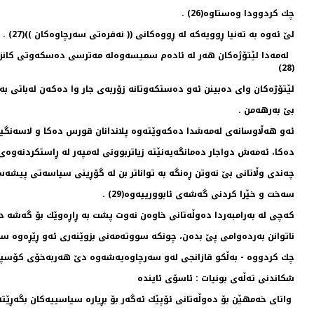
چك كردوودا وه‌ستاوه‌(26) .
لێ ئه‌وه‌ به‌ ته‌نیا ڕوویه‌كه‌ له‌ ڕووه‌كانی (( نه‌فره‌تی سه‌رچاوه‌كان ))(27) .
له‌مه‌دا لێتۆژه‌كان هه‌ر له‌ ئاده‌م سمیسه‌وه‌له‌ مه‌ترسی ده‌سكه‌وتی كانز
(28)
لێتۆژه‌كان وای ده‌بینن ئه‌و ده‌ستكه‌وتانه‌ زۆربه‌ی جار وا ده‌كه‌ن له‌باتی 
بێ به‌رهه‌من .
ئه‌و هه‌ڵاوسانه‌ی له‌مه‌شدا ده‌كه‌وێته‌وه‌ پلاندانان قورس ده‌كا و لاسه‌نگیله
ده‌كا، ئه‌مه‌ش دواجار ده‌مانگه‌یه‌نێته‌ زیاتربوونی له‌مپه‌ر له‌ ڕاستكردنه‌
چه‌ندی وڵاتانی بێ نه‌وتن ڕه‌نگه‌ به‌ تواناتر بن له‌ گۆڕینی سیاسه‌تی پیشه‌س
سه‌خت و خێرا كردنی گه‌شه‌ی ئابوورییه‌وه‌(29) .
كه‌چی له‌ به‌رامبه‌ردا ده‌وڵه‌تانی‌ خاوه‌ن نه‌وت پشت به‌ ڕاڕه‌وێك بۆ گه‌شه‌ د
ناتوانن به‌رده‌وامی پێ بده‌ن، چو‌نكه‌ سووته‌مه‌نی بزوێنه‌ری ئه‌و ڕێڕه‌وه‌ س
چك كردووه‌ - به‌ڵكو قازانجی له‌و سه‌رچاوه‌یه‌شه‌وه‌ دێ هه‌ربه‌خۆی كۆس
شكاندنی ته‌ڵه‌ی بونیات : ئاسۆی ئاینده‌
واتای خه‌مهێن بۆ ده‌وڵه‌تانی ئۆپێك ئه‌گه‌ر بۆ بڕیاره‌ سیاسییه‌كان بگه‌ڕێته‌