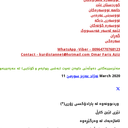
کوردستان نێت
خانمە نووسەرەکان
نووسینی عەرەبی
نووسەری دیکە
نووسەرە کۆنەکان
ئێمە لەسەر فەیسبووک
گەڕان
سەرەکی
WhatsApp -Viber - 00964770768123
Contact - kurdistannet@hotmail.com Omar Faris Aziz
مه‌ترسییه‌كانی ده‌وڵه‌تی خاوه‌ن نه‌وت (به‌شی چواره‌م و كۆتایی) له‌ عه‌ره‌بییه‌و
11 March 2020
نەژاد عەزیز سورمێ
ورد
بوونه‌وه‌ له‌ پارادۆكسی زۆری(*)
تێری لێین كارڵ
ئاماژه‌یه‌ك له‌ وه‌رگێڕه‌وه‌