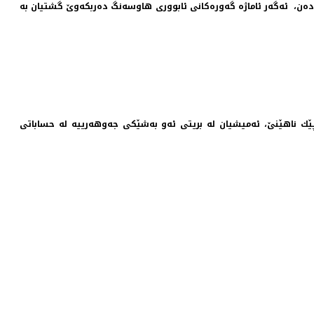
ه‌ده‌ن، ئه‌گه‌ر ئاماژه‌ گه‌وره‌كانی ئابووری هاوسه‌نگ ده‌ربكه‌وێ گشتیان به‌
 پێك ناهێنێ، ئه‌میشیان‌ له‌ بریتی ئه‌و به‌شێكی جه‌وهه‌رییه‌ له‌ حساباتی