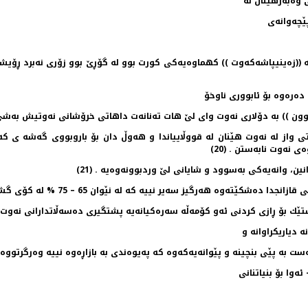
ه‌به‌رهێنان له‌
ێچه‌وانه‌ی
‌ ((زه‌ینیپاشه‌كه‌وت )) كهماوه‌یه‌كی كورت بوو له‌ گۆڕێ بوو زۆری نه‌برد ڕۆیشت 
ه‌ره‌وه‌ بۆ ئابووری ناوخۆ
ڵووده‌بوون )) به‌ دۆلاری نه‌وت وای لێ هات ته‌نانه‌ت داهاتی خرۆشانی نه‌وتیش به
تی واز له‌ نه‌وت هێنان له‌ قووڵاییاندا و هه‌وڵ دان بۆ باروبووی گه‌شه‌ ی كه‌م 
 نه‌وت نابه‌ستن . (20)
نین، وانه‌یه‌كی به‌سوود و شایانی لێ وردبوونه‌وه‌یه‌ . (21)‌
ه‌رگیز سه‌یر نییه‌ كه‌ له‌ نێوان 65 – 75 % له‌ كۆی گشتی به‌رهه‌می ناوخۆ
‌ دیاریكراوانه‌ و
ێی بنچینه‌ و پێوانه‌یه‌كه‌وه‌ كه‌ په‌یوه‌ندی به‌ بازاڕه‌وه‌ نییه‌ وه‌رگرتووه‌ (22) 