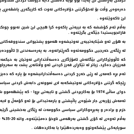
گرفتی به‌ڕاستی لێ په‌یدا بوو بۆیه‌ ده‌ستی دایه‌ دروست كردنی سندوقی و
ده‌ره‌وه‌ی وڵات بۆ له‌خۆگرتنی دۆلاره‌كانی نه‌وت كه‌ كاریگه‌ری پاشڤه‌بڕی پ
لێ ناكه‌وێته‌وه‌ .
به‌ڵام ئه‌م كۆششه‌ كه‌ به‌ نییه‌تی پاكه‌وه‌ كرا هیچی لێ شین نه‌بوو چونكه
قازانجویستیدا جێگه‌ی بگرێته‌وه‌ .
به‌ هۆی ئه‌و شێتایه‌تییه‌ی نه‌وتیشه‌وه‌ هه‌موو پشتیوانی سندووقه‌كانی د
له‌ ڕێگه‌ی خه‌رجیی حكوومه‌ته‌وه‌ گه‌ڕێنرانه‌وه‌، به‌ په‌ره‌‌سه‌ندنی (( ئا
كه‌ ئاڵووێركارانی بێگانه‌ش ئامۆژگاری ده‌سه‌ڵاتدارانی نه‌وتیان به‌ حیكمه‌
قه‌رزیان ده‌كرد، زیاتر له‌ تێكڕای قه‌رز كردنی ئه‌و وڵاتانه‌ی پشت به‌ سه‌رچاوه‌ی
ئه‌م بڕه‌ كه‌مه‌ی له‌ ڕێی خه‌رج كردنی ده‌سه‌ڵاتدارانیشه‌وه‌ بۆ پاره‌ كه‌ ده‌یزا
‌ڕێچكه‌ گرتنی دۆلاره‌كانی نه‌وتیشكه‌به‌ لای نموونه‌ی دابه‌ش كردنی سیاسی قازانجدا ده‌شكێته‌وه‌ ه
دوای ساڵی 1974 بۆ به‌كاربردنی گشتی و تایبه‌تی بڕوا - كه‌ پێشهه‌موو شتێك بۆ ڕازی كردنی ئه‌و كۆمه‌ڵه‌ سه‌ره‌كیانه‌یه‌ پشتگیری ده‌سه‌ڵاتدارانی نه‌وت ده‌كه‌ن .
ئه‌مه‌ش زۆربه‌ی جار شێوه‌ی پاڵپشتی و یارمه‌تیدانی بۆ ئه‌و كۆمه‌ڵ‌ و لایه‌نه
خزم و براده‌ر و په‌یڕه‌وكارانی سیاسی حكوومه‌ت له‌ ڕێگای به‌خشینی گرێبه‌ست به‌ پ
به‌ڵام ئه‌وه‌ی له‌ كۆی گشتی به‌رهه‌می‌ ناوخۆ ده‌مێنێته‌وه‌، واته‌ 20-35% - ئه‌وا بۆ بنیاتنانی
سوپایه‌كی پێشكه‌وتوو وه‌به‌رده‌هێنرا یا به‌كارده‌هات .