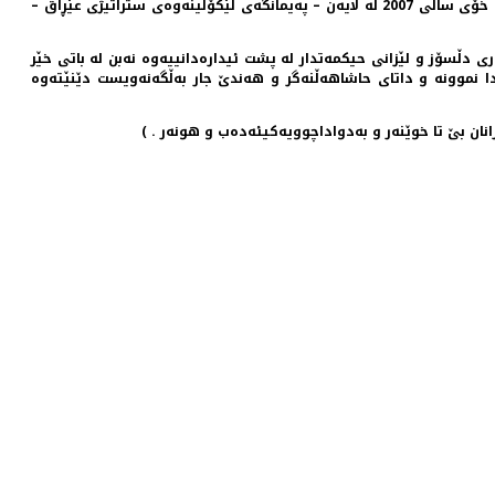
( تێری لێین كارڵ Terry Lynn Karl پرۆفیسۆری ئه‌مه‌ریكایی بواری زانسته‌ سیاسیه‌كان ، 21ینۆڤێمبه‌ری 1947 له‌دایك بووه‌ . ئه‌م لێكۆڵینه‌وه‌یه‌ی كاتی خۆی ساڵی 2007 له‌ لایه‌ن – په‌یمانگه‌ی لێكۆڵینه‌وه‌ی ستراتیژی عێڕاق –
 دڵسۆز و لێزانی حیكمه‌تدار له‌ پشت ئیداره‌دانییه‌وه‌ نه‌بن له‌ باتی خێر
دا نموونه ‌و داتای حاشاهه‌ڵنه‌گر و هه‌ندێ جار به‌ڵگه‌نه‌ویست دێنێته‌وه‌
انان بێ تا خوێنه‌ر و به‌دواداچوویه‌كیئه‌ده‌ب و هونه‌ر . )