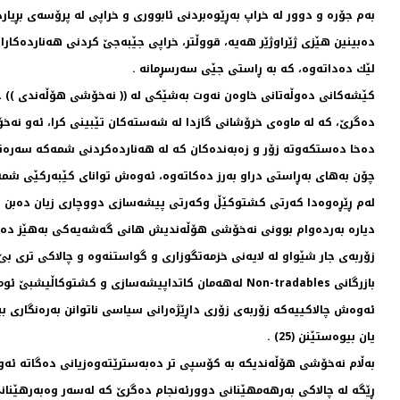
به‌م جۆره‌ و دوور له‌ خراپ به‌ڕێوه‌بردنی ئابووری و خراپی له‌ پرۆسه‌ی بڕیارد
ده‌بینین هێزی ژێراوژێر هه‌یه‌، قووڵتر، خراپی جێبه‌جێ كردنی هه‌نارده‌كارا
لێك ده‌داته‌وه‌، كه‌ به‌ ڕاستی جێی سه‌رسڕمانه‌ .
كێشه‌كانی ده‌وڵه‌تانی خاوه‌ن نه‌وت به‌شێكی له‌ (( نه‌خۆشی هۆڵه‌ندی )) ـه
ده‌گرێ، كه‌ له‌ ماوه‌ی خرۆشانی گازدا له‌ شه‌سته‌كان تێبینی كرا، ئه‌و نه
ده‌خا ده‌ستكه‌وته‌ زۆر و زه‌به‌نده‌كان كه‌ له‌ هه‌نارده‌كردنی شمه‌كه‌ سه‌ره‌ت
چۆن به‌های به‌ڕاستی دراو به‌رز ده‌كاته‌وه‌، ئه‌وه‌ش توانای كێبه‌ركێی شمه‌
له‌م ڕێڕه‌وه‌دا كه‌رتی كشتوكێڵ وكه‌رتی پیشه‌سازی دووچاری زیان ده‌بن .
دیاره‌ به‌رده‌وام بوونی نه‌خۆشی هۆڵه‌ندیش هانی گه‌شه‌یه‌كی به‌هێز ده‌دا
زۆربه‌ی جار شێواو له‌ لایه‌نی خزمه‌تگوزاری و گواستنه‌وه‌ و چالاكی تری بێ 
بازرگانی Non-tradables له‌هه‌مان كاتداپیشه‌سازی و كشتوكاڵیشبێ ئومێد ده‌كا -
ئه‌وه‌ش چالاكییه‌كه‌ زۆربه‌ی زۆری داڕێژه‌رانی سیاسی ناتوانن به‌ره‌نگاری ببن
یان بیوه‌ستێنن (25) .
به‌ڵام نه‌خۆشی هۆڵه‌ندیكه‌ به‌ كۆسپی تر ده‌به‌سترێته‌وه‌زیانی ده‌گاته‌ ئه‌و
ڕێگه‌ له‌ چالاكی به‌رهه‌مهێنانی دوورئه‌نجام ده‌گرێ كه‌ له‌سه‌ر وه‌به‌رهێنا