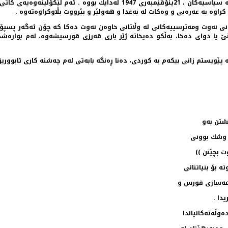
ه‌ به‌ عه‌ره‌بی و وه‌كات له‌ به‌غدا و هه‌ولێر و بێرووت بڵاوكراوه‌ته‌وه‌ .
ی نه‌وت ومه‌ترسییه‌كانی له‌ وڵاتانی خاوه‌ن نه‌وت ده‌كا كه‌ چۆن ئه‌گه‌ر پسپۆری
ێنێ یا دوای ده‌خا، به‌ڵكو ده‌یخاته‌ ژێر باری قه‌رزی قورسیشه‌وه‌، له‌م بواره‌ش
‌ پێویستم زانی بیكه‌م به‌ كوردی، ده‌نا ڕه‌نگه‌ بابه‌تی له‌م چه‌شنه‌ كاری ئابووریز
شتن به‌و
ه‌ وشك بوونی
ت بچێنن ))
ه‌ بۆ بنیاتنانی
یشه‌سازی قورس و
یدا .
وڵه‌ته‌كانیاندا