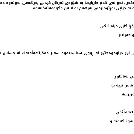
ه‌كه‌ن، ئه‌وانه‌ی كه‌م جاربایه‌خ به‌ شێوه‌ی ته‌رخان كردنی به‌رهه‌می نه‌وته‌وه‌ د
 به‌ خراپی به‌ڕێوه‌بردنی به‌رهه‌م له‌ لایه‌ن حكوومه‌ته‌كانه‌وه‌
گۆڕانكاری دراماتیكی
 جه‌زاییر
اری لێ دراوه‌وه‌ختێ‌‌ له‌ ڕووی سیاسییه‌وه‌ سه‌یر ده‌كرێهه‌ڵه‌یه‌ك له‌ حسابان
ی له‌ناكاوی
ه‌س نییه‌ بۆ
‌رپرسه‌
راعه‌قڵێكی
شوێنكه‌وته‌ و