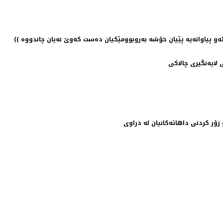
و پیاوانه‌یه‌ پێیان خۆشه‌ به‌روبوومێكیان ده‌ست كه‌وێ نه‌یان چاندووه‌ ))
ی لایه‌نگیری چالاكی
و زۆر كردنی داهاته‌كانیان له‌ دراوی