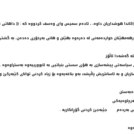
اكاندا هوشداریان داوه‌، ، ئاده‌م سمیس وای وه‌سف كردووه‌ كه‌ : (( داهاتی ئه‌
به‌رهه‌مهێنان خوارده‌مه‌نی له‌ ده‌ره‌وه‌ بهێنن و هانی به‌رخۆری ده‌ده‌ن، به‌ گشت
‌ گه‌شه‌دا ئاڵۆز
وه‌ی سیاسه‌تی پیشه‌سازی به‌ هۆی سستی بنیاتیی به‌ ئابوورییه‌وه‌ به‌ستراوه‌وه‌ .
ازیان و ‌به‌ ئاسانتریش پاڵپشت به‌و بناغه‌یه‌وه‌ بۆ زیاد كردنی توانای كێبه‌ركێ 
ه‌به‌ستن
ه‌رچاوه‌یه‌كی
پی به‌رده‌م جێبه‌جێ كردنی گۆڕانكاریه‌‌ .
وه‌