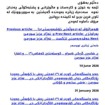
ده‌ڵێم به‌هۆی
ئێمه‌ به‌ خوێن و كاره‌سات و ماڵوێرانی و پشتبه‌كۆڵی چه‌ندان
نه‌وه ‌ ‌ سه‌ده‌یك زیاتره‌ به‌وه‌نده‌ گه‌یشتین به‌ سووربوونێك له‌
تاوی فڕین بچێ له‌ ئایینده‌ بڕوانین
مرۆڤ داماوه‌ له‌وه‌ی
Previous article: هه‌مزاتۆڤ له‌ (ده‌وڵه‌تی خۆشه‌ویستی)دا ...
Next article: په‌راوێـزی
Prev
و: نه‌ژاد عزیز سورمێ
Next
حه‌ڤده‌یه‌میـنی تێـكست ... نه‌ژاد عزیز سورمێ
بابەتی زیاتری نووسەر
(شار)ی شاعیری گریكی ناسراو .. كوسته‌نـتین كه‌فـافی(*) ... و:
نه‌ژاد عزیز سورمێ
10 June 2026
(به‌ختی ڕه‌ش یـا كـۆمه‌ڵی چه‌وت) (*) چه‌ند وێستگه‌یه‌كی كورت له‌
ڕۆژگاره‌كانی دوای كۆربوونه‌وه‌ی (ئاگردان)ێـكی دی ... نه‌ژاد عزیز
سورمێ - به‌شی سێیه‌م و كۆتایی
31 January 2026
(به‌ختی ڕه‌ش یـا كـۆمه‌ڵی چه‌وت) (*) چه‌ند وێستگه‌یه‌كی كورت له‌
ڕۆژگاره‌كانی دوای كۆربوونه‌وه‌ی (ئاگردان)ێـكی دی ... نه‌ژاد عزیز