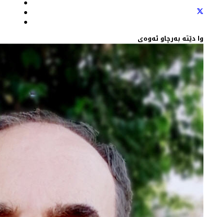
وا دێته‌ به‌رچاو ئه‌وه‌ی