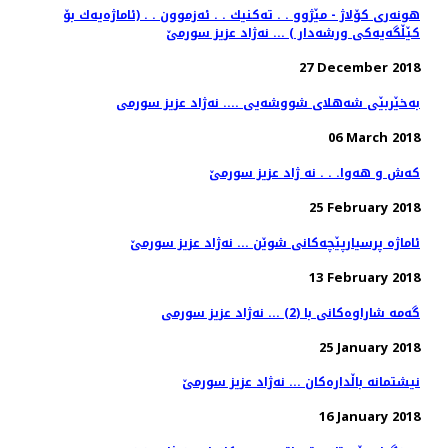
هونەری كۆلاژ - مێژوو . . تەكنیك . . ئەزموون . . (ئاماژەیەك بۆ
27 December 2018
به‌خێربێی شه‌هلای شووشه‌یی .... نه‌ژاد عزیز سورمی
06 March 2018
كه‌ش و هه‌وا. . . نه ژاد عزیز سورمێ
25 February 2018
13 February 2018
گه‌مه‌ شاراوه‌كانی با (2) ... نه‌ژاد عزیز سورمی
25 January 2018
نیشتمانه‌ باڵداره‌كان ... نه‌ژاد عزیز سورمێ
16 January 2018