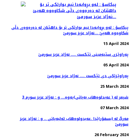
پیكاسۆ : له‌و بڕوایه‌دا نیم بوارێكی تر بۆ داهێنان له‌ ده‌ره‌وه‌ی دڵی
شكاوه‌وه‌ هه‌بێ ...نه‌ژاد عزیز سورمێ
15 April 2024
په‌راوێـزی سێیه‌مینی تێـكست .... نه‌ژاد عزیز سورمێ
05 April 2024
په‌راوێـزێكی دی تێـكست .... نه‌ژاد عزیز سورمێ
25 March 2024
3 شیعر له‌ ( عه‌بدلوه‌هاب به‌یاتی)یه‌وه‌... و : نه‌ژاد عزیز سورم
07 March 2024
مه‌رگ له‌ (بسفۆر)ێدا .عەبدولوەهاب ئەلبەیاتی .. و : نه‌ژاد عزیز
سورمێ
26 February 2024