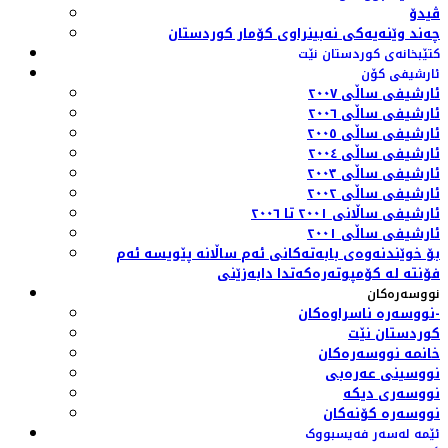
ڤیدۆ
چەند وێنەیەکی نەبینراوی کۆمار کوردستان
کتێبخانەی کوردستان نێت
ئارشیفی کۆن
ئارشیفی ساڵی ٢٠٠٧
ئارشیفی ساڵی ٢٠٠٦
ئارشیفی ساڵی ٢٠٠٥
ئارشیفی ساڵی ٢٠٠٤
ئارشیفی ساڵی ٢٠٠٣
ئارشیفی ساڵی ٢٠٠٢
ئارشیفی ساڵانی ٢٠٠١ تا ٢٠٠٦
ئارشیفی ساڵی ٢٠٠١
بۆ خوێندنەوەی بابەتەکانی ئەم ساڵانە پێویسە ئەم
فۆنتە لە کۆمپوتەرەکەتدا دابەزێنی
نووسەرەکان
نووسەرە ناسراوەکان-
کوردستان نێت
خانمە نووسەرەکان
نووسینی عەرەبی
نووسەری دیکە
نووسەرە کۆنەکان
ئێمە لەسەر فەیسبووک