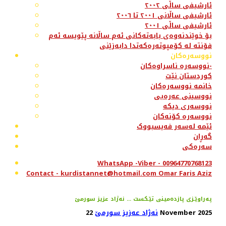
ئارشیفی ساڵی ٢٠٠٢
ئارشیفی ساڵانی ٢٠٠١ تا ٢٠٠٦
ئارشیفی ساڵی ٢٠٠١
بۆ خوێندنەوەی بابەتەکانی ئەم ساڵانە پێویسە ئەم
فۆنتە لە کۆمپوتەرەکەتدا دابەزێنی
نووسەرەکان
نووسەرە ناسراوەکان-
کوردستان نێت
خانمە نووسەرەکان
نووسینی عەرەبی
نووسەری دیکە
نووسەرە کۆنەکان
ئێمە لەسەر فەیسبووک
گەڕان
سەرەکی
WhatsApp -Viber - 00964770768123
Contact - kurdistannet@hotmail.com Omar Faris Aziz
په‌راوێـزی پازده‌مینی تێـكست ... نه‌ژاد عزیز سورمێ
22 November 2025
نەژاد عەزیز سورمێ