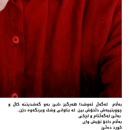
به‌ڵام له‌گه‌ڵ ئه‌وشدا هه‌رگیز نابێ به‌و گه‌شدیتـنه‌ كاڵ و
چوویتییه‌ش دڵخۆش بین ‌ له‌ بناوانی وشك وبرنگه‌وه‌ دێن..
‬ به‌ڵێ له‌گه‌ڵتام و لچكی
‬به‌ڵام داخۆ تۆیش وای
كورد ده‌ڵێ