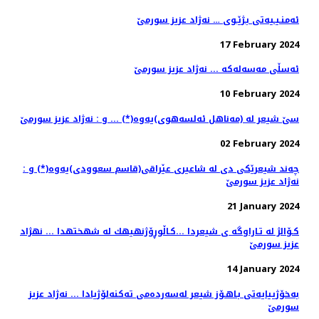
ئه‌منـیـیه‌تی بـژێـوی … نه‌ژاد عزیز سورمێ
17 February 2024
ئه‌سڵی مه‌سه‌له‌كه‌ ... نه‌ژاد عزیز سورمێ
10 February 2024
سێ شیعر له‌ (مەناهل ئەلسەهوی)یه‌وه‌(*) ... و : نه‌ژاد عزیز سورمێ
02 February 2024
چه‌ند شیعرێكی دی له‌ شاعیری عێراقی(قاسم سعوودی)یه‌وه‌(*) و :
نه‌ژاد عزیز سورمێ
21 January 2024
كـۆالژ له تـاراوگه ی شیعردا ...كـاڵوڕۆژنهیهك له شهختهدا ... نهژاد
عزیز سورمێ
14 January 2024
به‌خۆژییایه‌تی بـاهـۆز شیعر له‌سه‌رده‌می ته‌كنه‌لۆژیادا ... نه‌ژاد عزیز
سورمێ