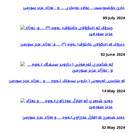
جارێ خۆشیویست .. عەلا‌ء عەببادی ... و : نه‌ژاد عزیز سورمێ
09 July 2024
چیرۆك له‌ (نیكۆلای خایتۆڤ) ـه‌وه‌ (*) ... و: نه‌ژاد عزیز سورمێ
02 June 2024
له‌ شاعیری ئه‌رمه‌نی ( بـارویـر سیـفـاك )ـه‌وه‌ ... و : نه‌ژاد عزیز سورمێ
14 May 2024
چه‌ند شیعرێ له‌ (فازڵ عه‌ززاوی)ـه‌وه‌ ... و نه‌ژاد عزیز سورمێ
02 May 2024