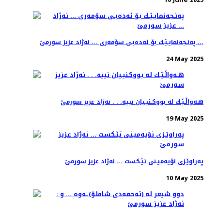
په‌نـجه‌نمایـێـك بۆ ئه‌ده‌بـی سۆمه‌ری ... نه‌ژاد عزیز سورمێ ...
24 May 2025
هـه‌واڵـێـك له‌ بووكـنیـیان نییه‌. . . نه‌ژاد عزیز سورمێ
19 May 2025
په‌راوێـزی نۆیه‌میـنی تێـكست ... نه‌ژاد عزیز سورمێ
10 May 2025