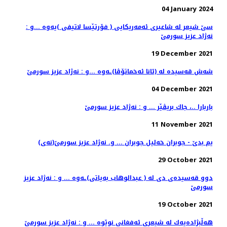
04 January 2024
سێ شیعر له‌ شاعیری ئه‌مه‌ریكایی ( فۆرتێسا لاتیفی )یه‌وه‌ ...و :
نه‌ژاد عزیز سورمێ
19 December 2021
شه‌ش قه‌سیده‌ له‌ (ئانا ئه‌خماتۆڤا)ـه‌وه‌ ...و : نه‌ژاد عزیز سورمێ
04 December 2021
باربارا ..، جاك بریڤێر ... و : نه‌ژاد عزیز سورمێ
11 November 2021
(نه‌ی)یم بدێ - جوبران خه‌لیل جوبران ... و. نه‌ژاد عزیز سورمێ
29 October 2021
دوو قه‌سیده‌ی دی له‌ ( عبدالوهاب به‌یاتی)ـه‌وه ... و : نه‌ژاد عزیز
سورمێ
19 October 2021
هه‌ڵبژاده‌یه‌ك له‌ شیعری ئه‌فغانی نوێوه‌ ... و : نه‌ژاد عزیز سورمێ