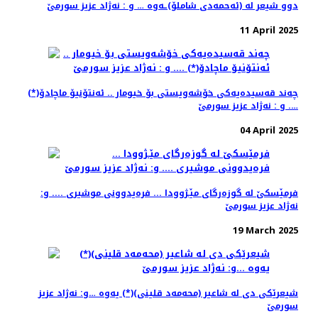
دوو شیعر له‌ (ئه‌حمه‌دی شاملۆ)ـه‌وه‌ … و : نه‌ژاد عزیز سورمێ
11 April 2025
چه‌ند قه‌سیده‌یه‌كی خۆشه‌ویستی بۆ خیومار .. ئه‌نتۆنیۆ ماچادۆ(*)
…. و : نه‌ژاد عزیز سورمێ
04 April 2025
فرمێسكێ له‌ گوزه‌رگای مێـژوودا ... فره‌یدوونی موشیری .... و:
نه‌ژاد عزیز سورمێ
19 March 2025
شیعرێكی دی له ‌شاعیر (محه‌مه‌د قلینی)(*) یه‌وه‌ …و: نه‌ژاد عزیز
سورمێ