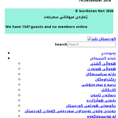
14 December 2016
© kurdistan Net 2026
ژمارەی میوانانی سەرخەت
We have 1347 guests and no members online
Search
پەیوەندی
بابەتە گشتییەکان
هەواڵی گشتی
هەواڵی هونەری
پارتە سیاسییەکان
ڕێکخراوەکان
پرسە و سەرەخۆشی
کاریکاتێر
دیمانەی تایبەت
بابەتی هەڵبژاردە
حکومەتی هەرێمی کوردستان
چەندین وێنەی نەبینراوی سەردەمی کۆماری کوردستان
لە فەیسبووکەوە