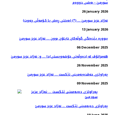
سورمێ - به‌شی دووه‌م
26 January 2026
(به‌ختی ڕه‌ش یـا كـۆمه‌ڵی چه‌وت) (*) ... نه‌ژاد عزیز سورمێ
13 January 2026
ببووره‌ بـێده‌نگی گوڵه‌كان نـایـلۆن بوون ... نه‌ژاد عزیز سورمێ
06 December 2025
هه‌مزاتۆڤ له‌ (ده‌وڵه‌تی خۆشه‌ویستی)دا ... و: نه‌ژاد عزیز سورمێ
26 November 2025
په‌راوێـزی حه‌ڤده‌یه‌میـنی تێـكست ... نه‌ژاد عزیز سورمێ
09 November 2025
په‌راوێزی ده‌یه‌مینی تێـكست‌ … نه‌ژاد عزیز سورمێ
10 June 2025