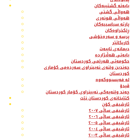
بابەتە گشتییەکان
هەواڵی گشتی
هەواڵی هونەری
پارتە سیاسییەکان
ڕێکخراوەکان
پرسە و سەرەخۆشی
کاریکاتێر
دیمانەی تایبەت
بابەتی هەڵبژاردە
حکومەتی هەرێمی کوردستان
چەندین وێنەی نەبینراوی سەردەمی کۆماری
کوردستان
لە فەیسبووکەوە
ڤیدۆ
چەند وێنەیەکی نەبینراوی کۆمار کوردستان
کتێبخانەی کوردستان نێت
ئارشیفی کۆن
ئارشیفی ساڵی ٢٠٠٧
ئارشیفی ساڵی ٢٠٠٦
ئارشیفی ساڵی ٢٠٠٥
ئارشیفی ساڵی ٢٠٠٤
ئارشیفی ساڵی ٢٠٠٣