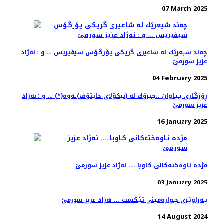
07 March 2025
چه‌ند شیعرێك له‌ شاعیری گریـكی یـۆرگـۆس سیفیریس … و : نه‌ژاد
عزیز سورمێ
04 February 2025
ڕۆژگـاری پـیـاوان ..چیرۆك له‌ (نیكۆلای خایتۆڤ)ـه‌وه‌(*) … و ‌: نه‌ژاد
عزیز سورمێ
16 January 2025
مژده‌ نـاوه‌خته‌كانی كـاوبا …. نه‌ژاد عزیز سورمێ
03 January 2025
پـه‌راوێـزی چـواره‌مینی تێـكست ... نه‌ژاد عزیز سورمێ
14 August 2024