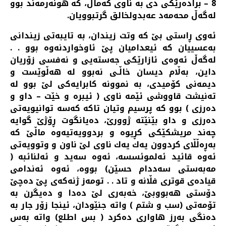
8 – براده‌رێكی دی به‌ ناوی كه‌مال، كه‌ هونه‌رمه‌ند بوو
له‌گه‌ڵ محه‌مه‌د عه‌بدولخالق گرتبوویان.
ئه‌وی ڕاستی بێ كه‌ وتت زیندان، به‌ تایبه‌تی زیندانی
به‌عسییان كه‌ ئیعدامیان پێ ئاوخواردنه‌وه‌ بوو . .
له‌گه‌ڵ ئه‌وه‌ی ئازارێكی جه‌سته‌یی و نه‌فسی زۆریان
داین، به‌ڵام دیسان خاڵـی نه‌بوو له‌ هه‌ڵوێست و
دیمه‌نی كۆمیدی، به‌ نموونه‌ كابرایه‌كی لێ بوو له‌
ته‌نیشت قاووشی ئێمه‌ ناوی ( ئیبره‌ و خێت – داو و
ده‌رزی ) بوو كه‌ پرسیم وتیان تاكه‌ كه‌سه‌ توانیویه‌تی
ده‌رزی و داو بێنێته‌ ژوورێ، ده‌یانگوت ڕۆژێ گوایه‌
چه‌ند مریشكێكی كڕیوه‌ و بردوویه‌تیه‌وه‌ ماڵێ كه‌
به‌ڕه‌ڵڵای كردوون یه‌ك یه‌ك ناوی لێ ناون و وتوویه‌تی
ئه‌وه‌ قائید ئه‌لموئسسه‌، ئه‌وه‌ سه‌ید و ئه‌لنائبه‌ (
مه‌به‌ستی سه‌ددام حسێن) بووه‌، ئه‌وه‌ ئه‌ندامی
قیاده‌ی قوتری فڵانه‌ و تاد . . تومه‌ز ژنه‌كه‌ی پێ ده‌چێ
دۆستی هه‌بووبێ، خه‌به‌ری لێ ده‌دا و ده‌یگرن به‌
تۆمه‌تی (سب و شتم ) واته‌ جنێودان، ئینجا زۆر جار به‌
ده‌نگی به‌رز هاواری ده‌كرد ( بس اطلع) واته‌ به‌س