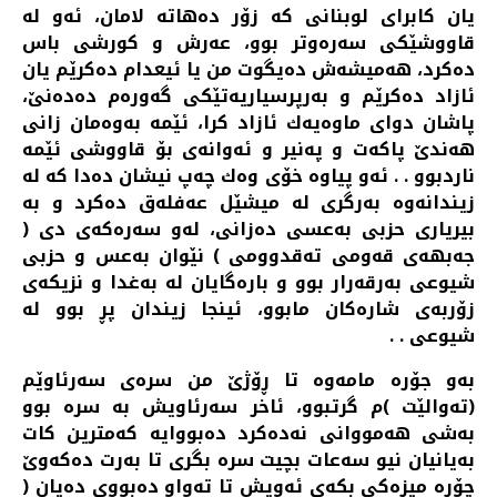
یان كابرای لوبنانی كه‌ زۆر ده‌هاته‌ لامان، ئه‌و له‌
قاووشێكی سه‌ره‌و‌تر بوو، عه‌رش و كورشی باس
ده‌كرد، هه‌میشه‌ش ده‌یگوت من یا ئیعدام ده‌كرێم یان
ئازاد ده‌كرێم و به‌رپرسیاریه‌تێكی گه‌وره‌م ده‌ده‌نێ،
پاشان دوای ماوه‌یه‌ك ئازاد كرا، ئێمه‌ به‌وه‌مان زانی
هه‌ندێ پاكه‌ت و په‌نیر و ئه‌وانه‌ی بۆ قاووشی ئێمه‌
ناردبوو . . ئه‌و پیاوه‌ خۆی وه‌ك چه‌پ نیشان ده‌دا كه‌ له‌
زیندانه‌وه‌ به‌رگری له‌ میشێل عه‌فله‌ق ده‌كرد و به‌
بیریاری حزبی به‌عسی ده‌زانی، له‌و سه‌ره‌كه‌ی دی (
جه‌بهه‌ی قه‌ومی ته‌قدوومی ) نێوان به‌عس و حزبی
شیوعی به‌رقه‌رار بوو و باره‌گایان له‌ به‌غدا و نزیكه‌ی
زۆربه‌ی شاره‌كان مابوو، ئینجا زیندان پڕ بوو له‌
شیوعی . .
به‌و جۆره‌ مامه‌وه‌ تا ڕۆژێ من سره‌ی سه‌رئاوێم
(ته‌والێت )م گرتبوو، ئاخر سه‌رئاویش به‌ سره‌ بوو
به‌شی هه‌مووانی نه‌ده‌كرد ده‌بووایه‌ كه‌مترین كات
به‌یانیان نیو سه‌عات بچیت سره‌ بگری تا به‌رت ده‌كه‌وێ
چۆڕه‌ میزه‌كی بكه‌ی ئه‌ویش تا ته‌واو ده‌بووی ده‌یان (