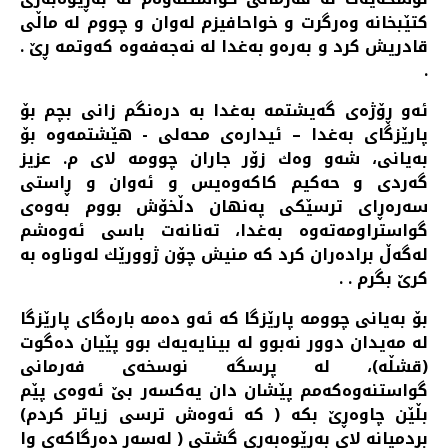
كتێبخانه‌ وه‌رگرت و خواحافیزم له‌وان و چووم له‌ ماڵی
قادریش كرد و به‌ره‌و به‌غدا له‌ نه‌جه‌فه‌وه‌ كه‌وتمه‌ ڕێ .
.
ئه‌و ڕۆژه‌ی گه‌یشتمه‌ به‌غدا به‌ دره‌نگم زانی بچم بۆ
پارێزگای به‌غدا – ئیداره‌ی محه‌لی - هێشتمه‌وه‌ بۆ
به‌یانی، شه‌و وه‌ك زۆر جاران چوومه‌ لای م. عزیز
گه‌ردی و حه‌كیم كاكه‌وه‌یس و ئه‌وان و ڕاستی
سه‌ره‌ڕای ترسێكی په‌نهان دڵخۆش بووم به‌وه‌ی
گواستراومه‌ته‌وه‌ به‌غدا، ته‌نانه‌ت باسی ئه‌وه‌شم
له‌گه‌ڵ براده‌ران كرد كه‌ منیش چۆن ژوورێك له‌وناوه‌ به‌
كرێ بگرم . .
بۆ به‌یانی چوومه‌ پارێزگا كه‌ ئه‌و ده‌مه‌ باره‌گای پارێزگا
له‌ مه‌یدان دوور نه‌بوو له‌ بینایه‌یه‌ك بوو پێیان ده‌گوت
(قشڵه‌)، له‌ پرسگه‌ نوسخه‌ی فه‌رمانی
گواستنه‌وه‌كه‌مم پێشان دان یه‌كسه‌ر بێ ئه‌وه‌ی پێم
بڵێن چاوه‌ڕێ بكه‌ ( كه‌ ئه‌وه‌ش ترسی زیاتر كردم)
بردمیانه‌ لای به‌ڕێوه‌به‌ری گشتی ( له‌سه‌ر ده‌رگاكه‌ی وا