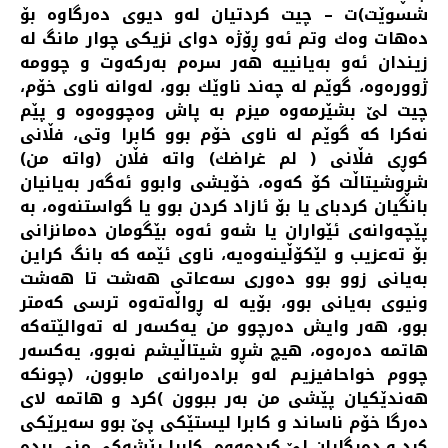
شسوێت)ت – چیت كردتیان له‌و دیوی ده‌رگاوه‌ بۆ
ده‌هات وه‌ك وتم ئه‌و ڕۆژه‌ دوای نزیكی چوار مانگ له‌
زیندان ئه‌و به‌یانییه‌ هه‌ر سره‌م به‌ركه‌وت و چوومه‌
ژووره‌وه‌، گوێم له‌ چه‌ند ناوێك بوو، له‌وانه‌ ناوی خۆم،
چیت لێ بشێرمه‌وه‌ میزم به‌ پاش‌ وه‌چووه‌وه‌ و پێم
نه‌كرا كه‌ گوێم له‌ ناوی خۆم بوو كابرا وتی، فڵانی
كوڕی فڵانی ( لم غراضك) واته‌ فڵان (واته‌ من)
شڕوشیتاڵت كۆ كه‌وه‌، خۆیشی وابوو ئه‌گه‌ر به‌یانیان
بانگیان كردبای یا بۆ ئازاد كردن بوو یا گواستنه‌وه‌، به‌
پێچه‌وانه‌ی ئێواران یا شه‌و ئه‌وه‌ بێگومان ده‌مانزانی
بۆ ته‌عزیب و لێكۆڵینه‌وه‌یه‌، ناوی ئێمه‌ كه‌ بانگ كراین
به‌یانی زوو بوو ده‌وری سه‌عاتی هه‌شت تا هه‌شت
ونیوی به‌یانی بوو، بۆیه‌ له‌ ڕواڵه‌ته‌وه‌ ترسی كه‌متر
بوو، هه‌ر وایش ده‌رچوو من یه‌كسه‌ر له‌ ته‌والێته‌كه‌
هاتمه‌ ده‌ره‌وه‌، هیچ شڕو شیتاڵیشم نه‌بوو، یه‌كسه‌ر
چووم خواحافیزیم له‌و براده‌رانه‌ی مابوون، (چونكه‌
هه‌ندێكیان پێشی من به‌ر ببوون )كرد و هاتمه‌ لای
ده‌رگا خۆم ناساند و كابرا لیستێكی پێ بوو سه‌یرێكی
كرد و ده‌رگایان لێ كردمه‌وه‌، كابرا پێشه‌كی منی برده‌