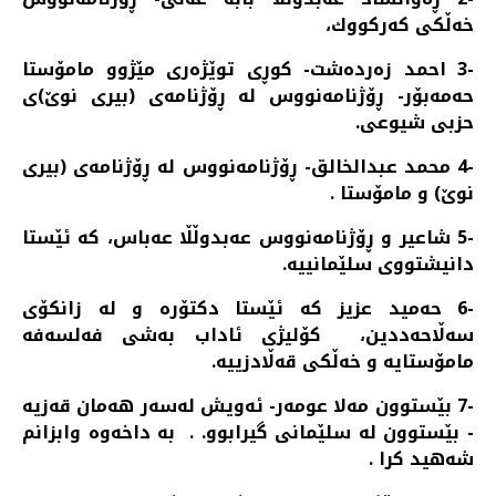
خه‌ڵكی كه‌ركووك،
-3 احمد زه‌رده‌شت- كوڕی توێژه‌ری مێژوو مامۆستا
حه‌مه‌بۆر- ڕۆژنامه‌نووس له‌ ڕۆژنامه‌ی (بیری نوێ)ی
حزبی شیوعی.
-4 محمد عبدالخالق- ڕۆژنامه‌نووس له‌ ڕۆژنامه‌ی (بیری
نوێ) و مامۆستا .
-5 شاعیر و ڕۆژنامه‌نووس عه‌بدوڵڵا عه‌باس، كه‌ ئێستا
دانیشتووی سلێمانییه‌.
-6 حه‌مید عزیز كه‌ ئێستا دكتۆره‌ و له‌ زانكۆی
سه‌ڵاحه‌ددین، كۆلیژی ئاداب به‌شی فه‌لسه‌فه‌
مامۆستایه ‌و خه‌ڵكی قه‌ڵادزییه‌.
-7 بێستوون مه‌لا عومه‌ر- ئه‌ویش له‌سه‌ر هه‌مان قه‌زیه‌
- بێستوون له‌ سلێمانی گیرابوو. . به‌ داخه‌وه‌ وابزانم
شه‌هید كرا .