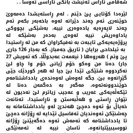
شه‌قامی ئاراس ته‌نیشت بانكی ئاراسی ئه‌وسا . .
لێره‌دا كۆتایی پێ دێنم . له‌م ڕاسته‌یشدا ده‌مه‌وێ
خوێنه‌ری ئه‌م چه‌ند دێرانه‌ له‌وه‌ باخه‌به‌ر بكه‌م ئه‌م
چه‌ند لاپه‌ڕه‌یه‌ یاده‌وه‌ری نییه‌، به‌شێكی بچووكی
یاداوه‌ریش نییه‌ له‌وه‌ی به‌ده‌ر به‌شێكه‌ له‌
پرۆژه‌یه‌یه‌كی تایبه‌ت به‌ نه‌فیكراوان كه‌ من له‌ ڕاستیدا
به‌ ئیلحاحی برایان ( تاریق جه‌مباز، كه‌ به‌جار 126 جاری
پێ وتم ) هه‌روه‌ها ( نیعمه‌ت عه‌بدوڵڵا، كه‌ ئه‌ویش 27
جار) ده‌نا من وه‌كو خۆم ژیانی خۆم وا چاو لێ
نه‌كردووه‌ شتێكی تێدا بێ جیا له‌ هه‌ر كوردێك جێی
گێڕانه‌وه‌ بێ، جگه‌ له‌وه‌ش له‌وه‌نده‌ی یادداشتنامه‌م
خوێندوونه‌ته‌وه‌، مه‌گه‌ر به‌ ده‌گمه‌ن ده‌نا له‌
تێكه‌ڵه‌یه‌كی غه‌ریب و عه‌جیب زیاترم لێ نه‌دیون له‌
نێوان ڕاستی و هه‌ڵبه‌ستن و ناڕاستیدا، ته‌نانه‌ت
خه‌یاڵ بۆ ئه‌وه‌ ده‌چێ هه‌ندێ له‌و یادداشتنامانه به‌
چه‌شنێكن ئه‌وه‌ندیان ته‌فاسیل تێدایه‌ له‌ ڕۆژانه‌ ده‌چێ
تا یادداشتنامه‌ كه‌ ئه‌مه‌ش ئه‌وه‌ ده‌گه‌یێنێ ڕۆژانه‌
نووسیبیێتیانه‌وه‌، ئاسان نییه‌ له‌ ته‌مه‌نێكی