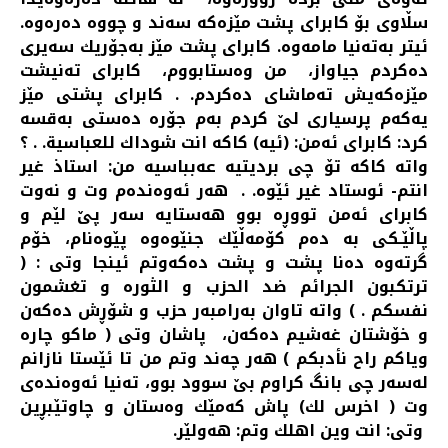
سڵاوی بۆ كابرای پشت مێزه‌كه‌ سه‌ند و چووه‌ ده‌ره‌وه‌.
ئیتر به‌ته‌نیا مامه‌وه‌. كابرای پشت مێز به‌جۆریك سه‌یری
ده‌كردم جیاواز، من وه‌ستابووم، كابرای ته‌نیشت
مێزه‌كه‌یش ته‌ماشای ده‌كردم. . كابرای پشتی مێز
یه‌كه‌م پرسیاری لێ كردم به‌م جۆره‌ ده‌ستی به‌قسه‌
كرد: كابرای ئه‌من: (ئیه) كاكه‌ انت شوداك للعباسیة‌. . ؟
واته‌ كاكه‌ تۆ چی بردیتیه‌ عه‌بباسیه‌ من: استاذ غیر
انتم- ئوستاد غیر ئێوه‌. . هه‌ر ئه‌وه‌نده‌م وت و نه‌وت
كابرای ئه‌من تووڕه‌ بوو هه‌ستایه‌ سه‌ر پێ لێم و
پاڵێـكی به‌ ده‌م كۆمه‌ڵێك جنێوه‌وه‌ پێوه‌نام، خۆم
گرته‌وه‌ ده‌نا پشت و پشت ده‌كه‌وتم ئینجا وتی : (
ترتكبون الجرائم ضد الحزب و الثوره‌ و تغشمون
نفسكم . ) واته‌ تاوان به‌رامبه‌ر حزب و شۆڕش ده‌كه‌ن
و خۆشتان غه‌شیم ده‌كه‌ن، پاشان وتی ( ماكو چاره‌
ویاكم راح نأدبكم ) هه‌ر چه‌ند وتم من تا ئێستا نازانم
له‌سه‌ر چی بانگ كراوم بێ سوود بوو، ته‌نیا ئه‌وه‌نده‌ی
وت ( اخرس لك) پاش كه‌مێك وه‌ستان و چاوتێبڕین
وتی: انت وین اهلك وتم: هه‌ولێر.