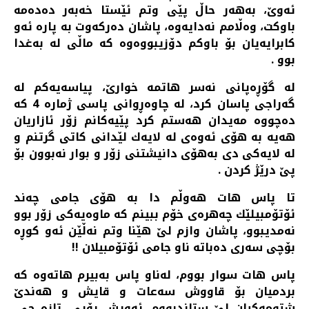
ئه‌وێ، به‌هه‌ر حاڵ پێی وتم ئێستا خه‌به‌ر ده‌ده‌مه‌
باوكت، وه‌ڵامم نه‌دایه‌وه‌، پاشان ده‌ركه‌وت به‌ پاره‌ ئه‌و
كابرایه‌یان بۆ باوكم دۆزیبووه‌وه‌ كه‌ ماڵی له‌ به‌غدا
بوو .
له‌ گۆڕه‌پانی نه‌سر هاتمه‌ خوارێ، پیاسه‌یه‌كم له‌
گه‌راجی پاسان كرد، له‌ چاوه‌ڕوانی پاسی ژماره‌ 4 كه‌
ده‌چووه‌ مه‌یدان هه‌ستم كرد پێیه‌كانم زۆر ئازاریان
هه‌یه‌ به‌ هۆی ئه‌وه‌ی له‌ لایه‌ك لێدانی كاتی گرتنم و
له‌ لایه‌كی دی به‌هۆی دانیشتنی زۆر و بوار نه‌بوون بۆ
پێ درێژ كردن .
تا پاس هات هه‌وڵم دا به‌ هۆی جامی چه‌ند
ئۆتۆمبیلێك چه‌هره‌ی خۆم ببینم كه‌ ماوه‌یه‌كی زۆر بوو
نه‌مدیبوو، پاشان وازم لێ هێنا وتم نه‌ڵێن ئه‌و كوڕه‌
بۆچی سه‌ری ده‌باته‌ ناو‌ جامی ئۆتۆمبیلان !!
پاس هات سوار بووم، له‌ناو پاس به‌بیرم هاته‌وه‌ كه‌
بردمیان بۆ قاووش سه‌عات و قایش و هه‌ندێ
شتومه‌كیان لێ ستاندبووم، ئه‌ویش ڕۆیی، تازه‌ چی،