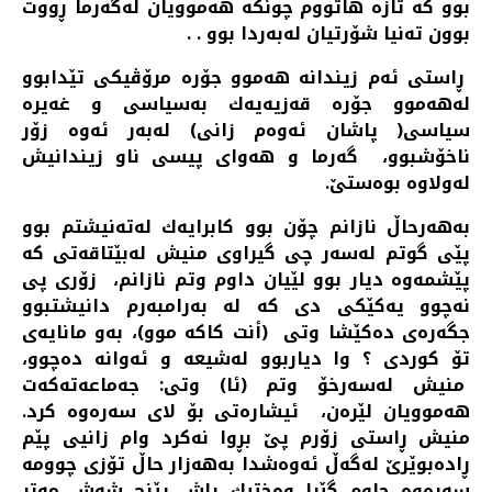
بوو كه‌ تازه‌ هاتووم چونكه‌ هه‌موویان له‌گه‌رما ڕووت
بوون ته‌نیا شۆرتیان له‌به‌ردا بوو . .
ڕاستی ئه‌م زیندانه‌ هه‌موو جۆره‌ مرۆڤیكی تێدابوو
له‌هه‌موو جۆره‌ قه‌زیه‌یه‌ك به‌سیاسی و غه‌یره‌
سیاسی( پاشان ئه‌وه‌م زانی) له‌به‌ر ئه‌وه‌ زۆر
ناخۆشبوو، گه‌رما و هه‌وای پیسی ناو زیندانیش
له‌ولاوه‌ بوه‌ستێ.
به‌هه‌رحاڵ نازانم چۆن بوو كابرایه‌ك له‌ته‌نیشتم بوو
پێی گوتم له‌سه‌ر چی گیراوی منیش له‌بێتاقه‌تی كه‌
پێشمه‌وه‌ دیار بوو لێیان داوم وتم نازانم، زۆری پی
نه‌چوو یه‌كێكی دی كه‌ له‌ به‌رامبه‌رم دانیشتبوو
جگه‌ره‌ی ده‌كێشا وتی (أنت كاكه‌ موو)، به‌و مانایه‌ی
تۆ كوردی ؟ وا دیاربوو له‌شیعه‌ و ئه‌وانه‌ ده‌چوو،
منیش له‌سه‌رخۆ وتم (ئا) وتی: جه‌ماعه‌ته‌كه‌ت
هه‌موویان لێره‌ن، ئیشاره‌تی بۆ لای سه‌ره‌وه‌ كرد.
منیش ڕاستی زۆرم پێ بڕوا نه‌كرد وام زانیی پێم
ڕاده‌بوێرێ له‌گه‌ڵ ئه‌وه‌شدا به‌هه‌زار حاڵ تۆزی چوومه‌
سه‌ره‌وه‌ چاوم گێڕا وه‌ختیك پاش پێنج شه‌ش مه‌تر