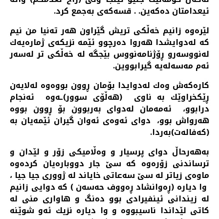
ئیعدامتان ده‌كه‌ین. . قسه‌كه‌ی به‌جمع كرد.
لێره‌وه‌ زانیم خه‌ڵكی تریش گێراون هه‌ر ته‌نیا من نیم
كه‌ له‌دوایشدا هه‌روا ده‌رچوو ئێمه‌ نزیكه‌ی ژماره‌یه‌ك
له‌نووسه‌رو ڕۆژنامه‌نووس بێجگه‌ له‌ خه‌ڵكی تر له‌سه‌ر
ئه‌م مه‌سه‌له‌یه‌ گیرابووین.
كاره‌كه‌ش وه‌ك له‌دوایدا بۆمان ڕوون بووه‌وه‌ له‌لایه‌ن
ڕێكخراوێك به‌ ناوی (هه‌ڵۆی سوور)ـه‌وه‌ ئه‌نجام
درابوو، ئه‌مه‌مان له‌دوای به‌ربوون بۆ ڕوون بووه‌
هه‌رواش بوو، دوای ئه‌وه‌ی ئه‌وان گیران ئێمه‌یان به‌
(كه‌فاله‌ت)به‌ردا.
به‌هه‌رحاڵ دوای پرسیار و وه‌ڵامیكی زۆر و لێدان و
ترساندنی زۆره‌وه‌ كه‌ سێ جار دووباره‌یان كرده‌وه‌
ماوه‌ی زیاتر له‌ سێ سه‌عاتی خایاند له‌ ژووری جیا جیا ،
وا دیاره‌ (ڕه‌وانشاد ڕه‌ووف حه‌سه‌ن ) كه‌ دوایی زانیم
له‌ زیندانی ئینفیرادی بوو ده‌نگ و هاواری منی له‌
كاتی لێداندا ناسیبووه‌ و وا دیاره‌ نزیك ئه‌و شوێنه‌