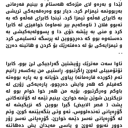
لێدا و به‌ره‌و لای مێزه‌كه‌ هه‌ستام و بینیم فه‌رمانی
به‌ربوونمه‌ ئیمزام كرد، دیار بوو وه‌ره‌قه‌یه‌كی تریشی
به‌ كابرای قه‌ڵه‌و ئیمزا كرد، ئینجا كابرای قه‌ڵه‌و كه‌ به‌
ئه‌بوو فلان ( ناوه‌كه‌یم بیر نه‌ماوه‌) خوافیزی له‌ كابرا
كرد و منی به‌ پێشه‌ خۆی دا و پسووله‌یه‌كیشی به‌
ده‌سته‌وه‌ بوو كه‌ ده‌رچووین له‌ پرسگه‌ ته‌سلیمی كرد
و ئیمزایه‌كی بۆ له‌ ده‌فته‌رێك بۆ كردن و هاتینه‌ ده‌رێ
. .
ئاوا سه‌ت مه‌ترێك ڕۆیشتین گه‌راجیكی لێ بوو، كابرا
ئۆتۆمبیلی له‌وێ ڕاگرتبوو، ڕاستیی من یه‌كسه‌ر زانیم
ئه‌م (كورده‌ قاره‌مانه‌) پیاوی خۆیانه‌ و به‌ پاره‌ بووه‌ته‌
كه‌فیلم كه‌ هه‌ر وایش ده‌رچوو، پاره‌یه‌كی زۆری له‌
باوكم وه‌رگرتبوو، بۆیه‌ من هه‌ر خوا خوام بوو له‌
نزیكترین شوێن بێمه‌ خوارێ، بینیم ئێمه‌ له‌ كۆڵانه‌كانی
پشت ( قصر الابیض) گیرا بووین كه‌ نزیكیشه‌ له‌
گۆڕه‌پانی ئه‌نده‌لووس، ئه‌و وتی بتگه‌یێنمه‌ كوێ، وتم
له‌ گۆڕه‌پانی نه‌سر دێمه‌ خوارێ، گۆڕه‌پانی نه‌سر زۆر
دوور نه‌بوو له‌وێ و‌ پاسی مه‌یدان یش ده‌هاتنه‌