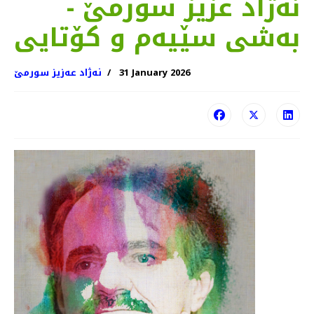
نه‌ژاد عزیز سورمێ -
به‌شی سێیه‌م و كۆتایی
31 January 2026
نەژاد عەزیز سورمێ