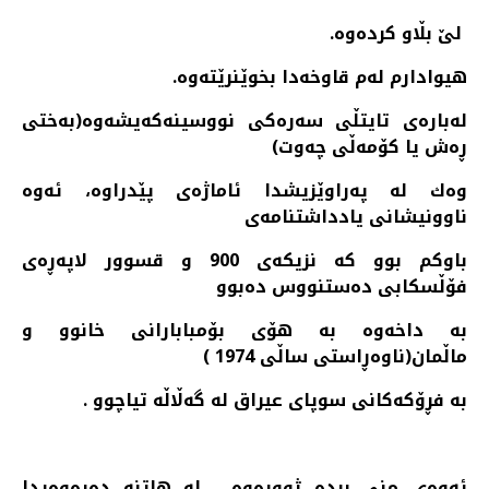
لێ بڵاو كرده‌وه‌.
هیوادارم له‌م قاوخه‌دا بخوێنرێته‌وه‌.
له‌باره‌ی تایتڵی سه‌ره‌كی نووسینه‌كه‌یشه‌وه‌(به‌ختی
ڕه‌ش یا كۆمه‌ڵی چه‌وت)
وه‌ك له‌ په‌راوێزیشدا ئاماژه‌ی پێدراوه‌، ئه‌وه‌
ناوونیشانی یادداشتنامه‌ی
باوكم بوو كه‌ نزیكه‌ی 900 و قسوور لاپه‌ڕه‌ی
فۆڵسكابی ده‌ستنووس ده‌بوو
به‌ داخه‌وه‌ به‌ هۆی بۆمبابارانی خانوو و
ماڵمان(ناوه‌ڕاستی ساڵی 1974 )
به‌ فڕۆكه‌كانی سوپای عیراق له‌ گه‌ڵاڵه‌ تیاچوو .
ئه‌وه‌ی منی برده‌ ژووره‌وه‌، له‌ هاتنه‌ ده‌ره‌وه‌یدا