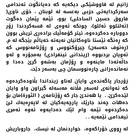
زانیم له‌ قاووشێكی دیكه‌یه‌ كه‌ ده‌یانگوت ئه‌ندامی
سه‌ركردایه‌تی حزبی به‌عسه‌ له‌ لوبنان ، خۆی ناوی(
فاروق حسین الساحلی) بوو، ئێمه‌ پێمان ده‌گوت
(ئه‌لتلوو ئه‌للو)، چونكه‌ ئه‌وه‌ی له‌ قسه‌كردندا زۆر
دووباره‌ ده‌كرده‌وه‌، ئیتر كۆمه‌ڵیك براده‌ری تریش بوون
كه‌ ڕه‌نگه‌ ئێستا ناوه‌كانیان نه‌یه‌ته‌ خه‌یاڵم بێجگه‌ له‌ م.
(ڕه‌ئوف حه‌سه‌ن) چیرۆكنووس و ڕۆژنامه‌نووس كه‌
ئه‌ویان بردبووه‌ (زیندانی ئینفرادی) به‌مجۆره ‌و له‌و
حاڵه‌ته‌دا ماینه‌وه‌ و ڕۆژمان به‌شه‌و گرێ ده‌دا و
نه‌مانده‌زانی چاره‌نووسمان چی به‌سه‌ر دێت.
زۆرجار پاگه‌نده‌ی وایان له‌ناو زینداندا بڵاوده‌كرده‌وه‌
كه‌ ئه‌وانه‌ی له‌سه‌ر فڵانه‌ مه‌سه‌له‌ گیراون واو وایان
لێده‌كرێ. . یا هه‌ندێ جار كه‌ ڕۆژنامه‌ی ( الثورة)مان بۆ
ده‌هات چه‌ند جارێك پارچه‌یه‌كیان له‌ لاپه‌ڕه‌یه‌ك لێ
ده‌كرده‌وه‌ ئێمه‌ وام لێك ده‌دایه‌وه‌ ئه‌وه‌ ئه‌مری
ئیعدامی ئێمه‌یه‌ . .
له‌ ڕووی خۆراكه‌وه‌، خواردنمان له‌ نیسك، جاروباریش