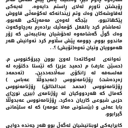
ڕۆیشتن ئاوڕم له‌لای ڕاستم دایه‌وه‌، له‌یه‌كی
له‌قاوشه‌كان وه‌ك وتم زیندانه‌كه‌ له‌كۆمه‌ڵی قاووش
پێكهاتبوو، بێجگه‌ له‌وه‌ی مه‌مه‌ڕێكی هه‌بوو،
ته‌ماشام كرد بالفعل كۆمه‌ڵیك براده‌رم به‌رچاوكه‌وت
وه‌ك گوڵ گه‌شامه‌وه‌ له‌خۆشیان به‌تایبه‌تی كه‌ زۆر
ماندوو بووم. چوومه‌ پێش سڵاوم كرد ئه‌وانیش هه‌ر
هه‌موویان وتیان ئه‌وه‌(تۆیش) ؟. .
ئه‌وانه‌ی ‌ له‌وكاته‌دا له‌وێ بوون چیرۆكنووس م.
(حسێن عارف) م (حمید عزیز) كه‌ ئێستا دكتۆره‌ له‌
فه‌لسه‌فه‌ له‌ زانكۆی سه‌ڵاحه‌ددین، (ئه‌حمه‌د
زه‌رده‌شت) ڕۆژنامه‌نووس (عه‌بدوڵڵا عه‌باس )
ڕۆژنامه‌نووس (محمد عبدالخالق) ڕۆژنامه‌نووس
كه‌مال كه‌ هه‌ردووكیان له‌ ڕۆژنامه‌ی (بیری نوێ)ی
حزبی شیوعی كاریان ده‌كرد، ڕۆژنامه‌نووس عه‌بدوڵڵا
بابا عه‌لی و (بێستونی مه‌لا عومه‌ر) كه‌ له‌ سلێمانی
گیرابوو.
كابرایه‌كی لوبنانیشیان له‌گه‌ڵ بوو هه‌ر چه‌نده‌ دوایی