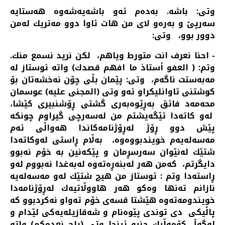
وتی: باشه‌. به‌ده‌م ئه‌و باشه‌یه‌شه‌وه‌ هه‌ستایه‌
سه‌رپێ و به‌ره‌و لای من هات ئاوا دوو مه‌تریك له‌من
دوور بوو، وتی:
- احنا نعرف انت متورط ویاهم، لكن نرید نسمع منك.
وتم: ( العفو أستاذ ما افهم قصدك) واته‌ ئوستاز له‌
مه‌به‌ستت ناگه‌م، وتی: پێمان بڵی چۆن نه‌خشه‌تان بۆ
كوشتنی تاوانلیكراو ئه‌و وتی (المجنی علیه‌) عوسمان
محه‌مه‌د فائق به‌ڕێوه‌به‌ری گشتی ڕۆشنبیری كێشا،
له‌و كاته‌دا تێگه‌یشتم من له‌سه‌رچی گیراوم چونكه
پێش دوو ڕۆژ له‌ڕۆژنامه‌كاندا هه‌واڵی ئه‌م
مه‌سه‌له‌یه‌م خویندبووه‌وه، به‌ڵام ڕاستی له‌وكاته‌دا
شتێك له‌نێوان سه‌رسڕمان و پێكه‌نین به‌ خۆم نه‌بوو
دایگرتم، كه‌من هه‌ر له‌بنه‌ڕه‌ته‌وه‌ له‌به‌غدا نه‌بووم له‌و
ڕاسته‌دا وتم : ئوستاز من هیچ شتێك له‌و مه‌سه‌له‌یه‌
نازانم ته‌نها وه‌كو هه‌ر هاووڵاتیه‌ك له‌ڕۆژنامه‌دا
خویندومه‌ته‌وه‌ هێشتا قسه‌ی خۆم ته‌واو نه‌كردبوو كه‌
پاڵیكی دی توندی پێوه‌نام و شه‌قازیله‌یه‌كی لێدام و
له‌گه‌ڵ كۆمه‌ڵیك جنیو ئینجا وتی (راح نعدمكم) واته‌