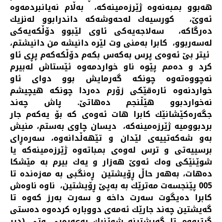
هه‌بوو بمبه‌نه‌وه‌ ژێرزه‌مینه‌كه‌، به‌ڵام نه‌یانبردمه‌وه‌
ئه‌وێ، كورسیه‌ك له‌حه‌وشه‌كه‌ داندرابوو له‌نزیك
ده‌رگاكه، سه‌لاجه‌یه‌كی ئاوی لێبوو دۆڵكه‌یه‌كی
له‌سه‌ربوو، كابرا به‌منی وت لێره‌ دانیشه‌ من دانیشتم،
ئیتر بێ ئه‌وه‌ی پرس به‌كه‌س بكه‌م دۆڵكه‌كه‌م پڕی ئاو
كرد و ده‌مم پێوه‌ ناو خواردمه‌وه‌ ئێستاش له‌بیرم
نه‌چووه‌ته‌وه‌ چونكه‌ گه‌رمایش بوو دوای ئاو
خواردنه‌وه‌‌ ئاره‌قێكی زۆرم ده‌ردا چونكه‌ هیچیشم
نه‌خواردبوو هێڵنجم ده‌هاتێ. پاش چه‌ند
جگه‌ره‌كێشانێك كابرا هات ئه‌وه‌ی كه‌ بۆ یه‌كه‌م جار
بردبوومیه‌ ژێرزه‌مینه‌كه، دیسان چاوی به‌ستم، منیش
به‌و شه‌كه‌تییه‌ی لێدان و تێهه‌ڵدانه‌وه، سه‌ره‌ڕای
برسییه‌تی و ترس له‌وه‌ی بمباته‌وه‌ ژێرزه‌مینه‌كه‌ یا
شوێنێكی وه‌ك ئه‌وێ هه‌زار و یه‌ك بیرم به‌ مێشكا
ده‌هات، به‌هه‌ر حاڵ ڕۆیشتین ڕه‌نگبی به‌ مه‌زه‌نده‌ تا
005 پێنجسه‌ت مه‌ترێك به‌ به‌پێ ڕۆیشتین، ناوه‌ ناوه‌ش
كابرا ده‌یگوت سه‌رت داخه ‌و سه‌رت به‌رز كه‌وه‌ تا
گه‌یشتین چه‌ند جارێك ئه‌مه‌ی دووباره‌ كرده‌وه‌ ده‌ستی
گرتبووم تا گه‌یشتینه‌ شوێنیك به‌عه‌ره‌بی وتی (دیر