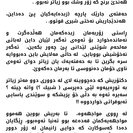
هه‌ندێ برنج كه‌ زۆر وشك بوو زیاتر نه‌بوو. .
حه‌فته‌ی جارێك پارچه‌ (زبده‌)یه‌كیان پێ ده‌داین،
هه‌ندێجاریش نه‌ختی شیری قوتوو. .
ڕاستی زۆربه‌مان زبده‌كه‌مان هه‌ڵده‌گرت و
نه‌مانده‌خوارد بۆ ئه‌وه‌ی ئه‌گه‌ر لێیان داین له‌باتی
مه‌لحه‌م شوێنی لێدانی پێ چه‌ور بكه‌ین، ئه‌گه‌ر
نه‌خۆشیش بووباین، له‌ حاڵی مه‌لایش باین ده‌بووایه‌
سره‌ بگرین تا به‌ حه‌فته‌یه‌ك یان زیاتر دوای ئه‌وه‌ی
ناوی خۆمان ده‌نووسی تا به‌رمان ده‌كه‌وێ.
دكتۆریش كه‌ ده‌چووینه‌ لای له‌ دووری دوو مه‌تر زیاتر
به‌ توڕه‌ییه‌وه‌ لێی ده‌پرسی ( شبیك ؟) واته‌ چیته‌ ؟
سه‌یره‌ ئه‌وه‌ به‌ دڵی خۆ پزیشكه‌ و سوێندی یاسایی
ئه‌بوقراتی خواردووه‌ !!
له‌ ڕووی مواجهه‌وه، تا به‌ریش بووین هه‌موو
مواجهه‌یه‌كمان قه‌ده‌غه‌ بوو ته‌نیا ئه‌وه‌بوو، ڕێگایان
ده‌دا كه‌سوكارت كه‌ دوایی زانیمان له‌ زۆر دوور‌