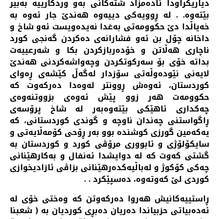
دیاریكراودا ئاده‌مزاد شته‌كانی به‌و وردكارییه‌ به‌بیر
بێته‌وه‌. . له‌ ڕوویه‌كی دییه‌وه‌ هه‌ندێ جار ئه‌وه‌ به‌
خه‌یاڵدا دێ حكوومه‌تی به‌غدا نه‌یده‌ویست ئه‌و شاخ و
داخانه‌ چۆل بن ئه‌و فشارانه‌ی ده‌كردن گه‌نجی كورد
ناچاری هه‌ڵاتن و خۆده‌ربازكردن بكا و‌ شه‌رعییه‌ت
بداته‌ خۆی بۆ سه‌ركوتكردن وچه‌واشه‌كردنی هه‌ندێ
لایه‌نی نێوده‌وڵه‌تی سۆزدار له‌گه‌ڵ كێشه‌ی ڕه‌وای
كوردستان، ئه‌وه‌ش ڕوونتر له‌وه‌دا ده‌ركه‌وت كه‌
حكوومه‌ت هه‌ر زوو پێش ئه‌وه‌ی بزووتنه‌وه‌ی
چه‌كداری ئاهێكی بێته‌وه‌به‌ر له‌ شاخ پرۆسه‌ی
ڕاگواستنی چه‌ندان ناوچه‌ و گوندی كوردستانی، كه‌
یه‌كه‌مین گورزی كوشنده‌ بوو به‌ر ڕۆحی كۆمه‌ڵایه‌تی و
سایكۆلۆژی و ئابووری مرۆڤی كورد و كوردستان به‌
گشتی كه‌وت كه‌ له‌ دوایشدا ئه‌نفال و به‌كارهێنانی
چه‌كی كۆكوژ و له‌باڵیه‌كده‌رهێنانی بزاڤی ئازادیخوازی
كوردی لێ كه‌وته‌وه‌، ده‌سپێكرد . .
ڕاستییه‌كانیش هه‌روا ده‌ركه‌وتن كه‌ وه‌ختی خۆی له‌
ئه‌ده‌بیاتی حزبیاندا ده‌ریان ده‌بڕی كوردیان به‌ ( شعبنا