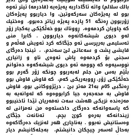
بالك سلالم) واته‌ ئاگاداربه‌ په‌یژه‌یه‌ (قادرمه‌) ئیتر ئه‌وه‌
بوو له ‌په‌یژه‌كان سه‌ركه‌وتین، وا دیاربوو په‌یژه‌كان
زۆربوون ڕه‌نگه‌ 51 پازده‌ په‌یژه‌ زیاتر ده‌بوو، وه‌ختیك
كه‌ چاویان كردمه‌وه، ڕووناك بوو خه‌ڵكێكی یه‌كجار زۆر
له‌و دیوی شیشه‌كانه‌وه‌ دیاربوون . كابرا منی
ته‌سلیمی به‌رپرسی ئه‌و جێگاكه‌‌ كرد ئه‌ویش قه‌ڵه‌م و
قایشی پشت و سه‌عاتی لێ سه‌ندم، ، ئینجا ده‌رگای
سجنی بۆ كردمه‌وه‌ پاش ئه‌وه‌ی ناو و زانیاری
نووسیه‌وه‌ كه‌ چوومه‌ ئه‌و دیوی شیشه‌كه‌وه‌ ده‌توانم
بڵێم به‌س من جلم له‌به‌ربوو چونكه‌ زۆر گه‌رم بوو
خه‌ڵكێكی زۆر، ڕووبه‌ریكی كه‌م، كه‌ قاوش قاوش بوو
ڕه‌نگبی 05م به21 مه‌تر بێ ، درێژووكانی بوو، قاوش
قاوش به‌ محه‌جه‌ره‌ جیا كرابووه‌وه‌ كه‌ له‌وانه‌یه‌ به‌
مه‌زه‌نده‌ نزیكی هه‌شت سه‌ت نه‌فه‌ریان تێدا ئاخنیبوو
‌كه‌ پاسه‌وانه‌كه‌ ده‌رگای داخسته‌وه‌ من نه‌مزانی له‌
زیندانه‌كه‌ به‌ره‌و كوێ بچم، ته‌نانه‌ت جێگای
وه‌ستانیش نه‌بوو . به‌ناچاری هه‌ر له‌نزیك ده‌رگاكه‌وه‌
به‌حاڵ له‌سه‌ر چیچكان دانیشتم، به‌جله‌كانیشم دیار