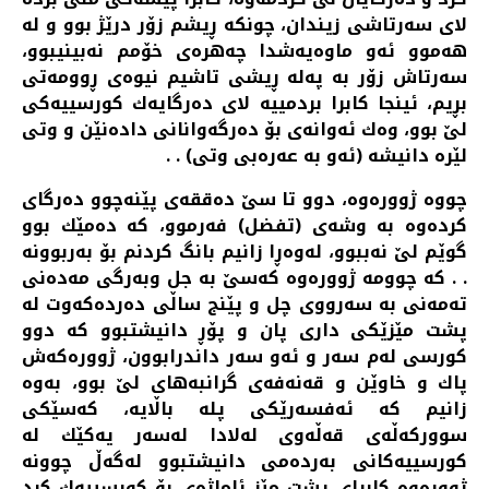
لای سه‌رتاشی زیندان، چونكه‌ ڕیشم زۆر درێژ بوو و له‌
هه‌موو ئه‌و ماوه‌یه‌شدا چه‌هره‌ی خۆمم نه‌بینیبوو،
سه‌رتاش زۆر به‌ په‌له‌ ڕیشی تاشیم نیوه‌ی ڕوومه‌تی
بڕیم، ئینجا كابرا بردمییه‌ لای ده‌رگایه‌ك كورسییه‌كی
لێ بوو، وه‌ك ئه‌وانه‌ی بۆ ده‌رگه‌وانانی داده‌نێن و وتی
لێره‌ دانیشه‌ (ئه‌و به‌ عه‌ره‌بی وتی) . .
چووه‌ ژووره‌وه‌، دوو تا سێ ده‌ققه‌ی پێنه‌چوو ده‌رگای
كرده‌وه‌ به‌ وشه‌ی (تفضل) فه‌رموو، كه‌ ده‌مێك بوو
گوێم لێ نه‌ببوو، له‌وه‌ڕا زانیم بانگ كردنم بۆ به‌ربوونه‌
. . كه‌ چوومه‌ ژووره‌وه‌ كه‌سێ به‌ جل وبه‌رگی مه‌ده‌نی
ته‌مه‌نی به‌ سه‌رووی چل و پێنج ساڵی ده‌رده‌كه‌وت له‌
پشت مێزێكی داری پان و پۆڕ دانیشتبوو كه‌ دوو
كورسی له‌م سه‌ر و ئه‌و سه‌ر داندرابوون، ژووره‌كه‌ش
پاك و خاوێن و قه‌نه‌فه‌ی گرانبه‌های لێ بوو، به‌وه‌
زانیم كه‌ ئه‌فسه‌رێكی پله‌ باڵایه‌، كه‌سێكی
سووركه‌ڵه‌ی قه‌ڵه‌وی له‌لادا له‌سه‌ر یه‌كێك له‌
كورسییه‌كانی به‌رده‌می دانیشتبوو له‌گه‌ڵ چوونه‌
ژووره‌وه‌ كابرای پشت مێز ئاماژه‌ی بۆ كورسییه‌ك كرد