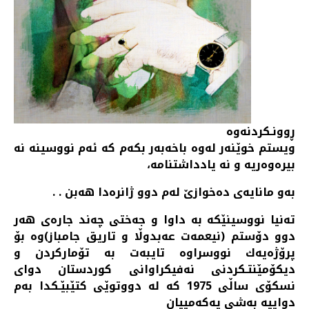
ڕوونـكردنه‌وه‌
ویستم خوێنه‌ر له‌وه‌ باخه‌به‌ر بكه‌م كه‌ ئه‌م نووسینه‌ نه‌
بیره‌وه‌ریه‌ و نه‌ یادداشتنامه‌،
به‌و مانایه‌ی‌ ده‌خوازێ له‌م دوو ژانره‌دا هه‌بن . .
ته‌نیا نووسینێكه‌ به‌ داوا و جه‌ختی چه‌ند جاره‌ی هه‌ر
دوو دۆستم (نیعمه‌ت عه‌بدوڵا و تاریق جامباز)وه‌ بۆ
پرۆژه‌یه‌ك نووسراوه تایبه‌ت به‌‌ تۆماركردن و
دیكۆمێنتـكردنی نه‌فیكراوانی كوردستان دوای
نسكۆی ساڵی 1975 كه‌ له‌ دووتوێی كتێبێـكدا به‌م
دواییه‌ به‌شی یه‌كه‌مییان