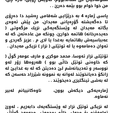
من خوا خوام بوو بێمه‌ ده‌رێ . .
پاسی ژماره‌ 4 به‌ درێژایی شه‌قامی ڕه‌شید دا ده‌ڕۆی
تا ده‌گه‌یشته‌ گۆڕه‌پانی مه‌یدان، من پێش ئه‌وه‌ی
بگاته‌ مه‌یدان له‌ وێستگه‌یه‌كی نزیك مزگه‌وتی (
حه‌یده‌رخانه‌) هاتمه‌ خوارێ، چونكه‌ من عاده‌ته‌ن كه‌ له‌
عه‌بباسیه‌ش بهاتمایه‌ به‌غدا یا لای م . عزیز گه‌ردی و
ئه‌وان ده‌مامه‌وه‌ یا له‌ ئوتێلی ( نزار ) نزیكی مه‌یدان .
ئۆتێلی نزار ئه‌وسا، محمد موكری و مارف عومه‌ر گوڵ (
كه‌ خاوه‌نی ئوتێل خاڵی بوو ) هه‌روه‌ها زۆر له‌و
نووسه‌ر و ئه‌دیبانه‌شم لێ ده‌دیتن كه‌ له‌ به‌ غدایێ له‌
زانكۆ ده‌یانخوێند له‌وانه‌ به‌ نموونه‌ شێرزاد حه‌سه‌ن كه‌
له‌ به‌شی ئینگلیزی ده‌یخوێند . .
ژماره‌یه‌كی دیكه‌ش بوون، ناوه‌كانییانم له‌بیر
نه‌ماوه‌.
له‌ نزیكی ئوتێل نزار له‌ وێستگه‌یه‌ك دابه‌زیم ، له‌وێ
ته‌له‌فۆنم بۆ محه‌لی خاڵم ڕه‌حمه‌تی محه‌مه‌د گه‌ڵاڵی