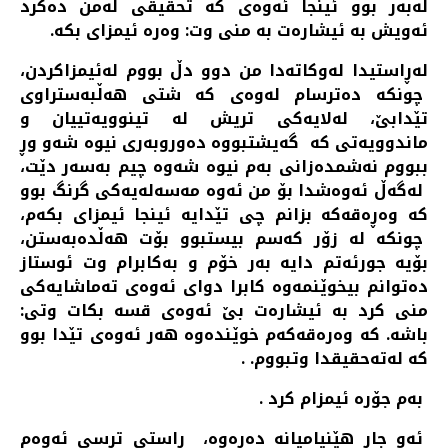
له‌به‌ر بوو ئینجا ئه‌وه‌ی كه‌ تحقیقی له‌من ده‌كرد
ئه‌ویش به‌ ئیشاره‌ت به‌ منی وت: وه‌ره‌ ئیمزای بكه‌.
له‌ڕاستیدا له‌وكاته‌دا من دوو دڵ بووم له‌ئیمزاكردن،
چونكه‌ ده‌ترسام له‌وه‌ی كه‌ شتی هه‌ڵبه‌ستراوی
تێدابێ، له‌لایه‌كی تریش له‌ تینوویه‌تییان و
ماندوویه‌تی كه‌ گه‌یشتبووه‌ ده‌وروبه‌ری نیوه‌ شه‌و‌ وڕ
ببووم نه‌شمده‌زانی به‌م نیوه‌ شه‌وه‌ چیم به‌سه‌ر دێت،
له‌گه‌ڵ ئه‌وه‌شدا بۆ من ئه‌وه‌ مه‌سه‌له‌یه‌كی گرنگ بوو
كه‌ وه‌ڕه‌قه‌كه‌ بزانم چی تێدایه‌ ئینجا ئیمزای بكه‌م،
چونكه‌‌ له‌ زۆر كه‌سم بیستبوو بۆت هه‌ڵده‌به‌ستن،
بۆیه‌ جورئه‌تم دایه‌ به‌ر خۆم و به‌كابرام وت ئوستاز
ده‌توانم بیخوێنمه‌وه‌ كابرا دوای ئه‌وه‌ی ته‌ماشایه‌كی
منی كرد به‌ ئیشاره‌ت بێ ئه‌وه‌ی قسه‌ بكات وتی:
باشه‌. كه‌ وه‌ره‌قه‌كه‌م خوێنده‌وه‌ هه‌ر ئه‌وه‌ی تێدا بوو
كه‌ له‌ته‌حقیقدا وتبووم. .
به‌م جۆره‌ ئیمزام كرد .
ئه‌و جار هێنیامیانه‌ ده‌ره‌وه، ڕاستی ترسی ئه‌وه‌م