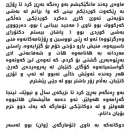
ماوه‌ی چه‌ند مانگێكیشم به‌و ڕه‌نگه‌ به‌ڕێ كرد تا ڕۆژێ
به‌ ڕێكه‌وت كوردێكم بینی كه‌ وا بزانم له‌ به‌شی
خۆیه‌تی ئه‌وێ كاری ده‌كرد كوردێكی خه‌ڵكی
كه‌ركووك بوو ناوی ( مه‌جید بیبانی ) بوو، ده‌رچووی
به‌شی كوردی بوو ( پاشان بیستم دكتۆرای
وه‌رگرتووه‌) ئه‌و له‌ ڕێی نووسین و ڕۆژنامه‌كانه‌وه‌ منی
ناسییه‌وه‌، منیش بارو دۆخی خۆم بۆ گێڕایه‌وه‌، ڕاستی
مه‌ردانه‌ به‌ هانامه‌وه‌ هات و شه‌فاعه‌تی لای
به‌ڕێوه‌به‌ری گشتی بۆ كردم، كه‌ ئه‌وه‌ی لێ كه‌وته‌وه‌
گواستمیانه‌وه‌ كۆگای كتێبان له‌ په‌روه‌رده‌ی كه‌رخ،
هه‌ر چه‌نده‌ ئه‌وێش خاڵی نه‌بوو له‌ ته‌پ و تۆزی
كتێبان، به‌ڵام زۆر باشتر بوو له‌ جێی پێشترم.
به‌و ڕه‌نگه‌م به‌ڕێ كرد تا نزیكه‌ی ساڵ و نیوێك، ئینجا
گه‌ڕامه‌وه‌ هه‌ولێر، ئه‌و ده‌مه‌ ماڵیشمان هاتبووه‌
هه‌ولێر و له‌ دوكانێـكی تۆمارگه‌ كه‌ یه‌ك دوو خزم
بۆیان دانام،
دوكانه‌كه‌ به‌ ناوی (تۆمارگه‌ی ژوان) بوو له‌سه‌ر