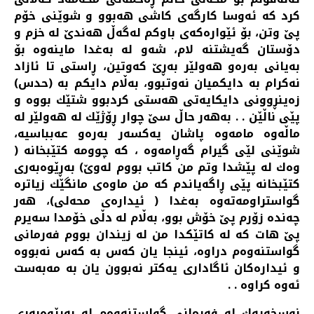
كرد كه‌ ئه‌وسا كارگه‌ی كاشی هه‌بوو و شوێنی خۆم
پێ وتن، بۆ ئێواره‌كه‌ی باوكم له‌گه‌ڵ هه‌ندێ له‌ خزم و
دۆستان گه‌یشتنه‌ لام، شه‌و له‌ به‌غدا ماینه‌وه‌ بۆ
به‌یانی به‌ره‌و هه‌ولێر به‌ڕێ كه‌وتین، ڕاستی تا ئازاد
نه‌كرام به‌ دایكمیان نه‌وتبوو، به‌ڵام دایكم به‌ (حدس)
زه‌ینڕوونی دایكایه‌تی هه‌ستی كردبوو شتێك بووه‌ و
پێی ناڵێن . . به‌هه‌ر حاڵ سێ چوار ڕۆژێك له‌ هه‌ولێر له‌
ماڵه‌وه‌ مامه‌وه‌ پاشان یه‌كسه‌ر به‌ره‌و عه‌بباسیه‌،
شوێنی لێی گیرام گه‌ڕامه‌وه‌ ، كه‌ چوومه‌ كتێبخانه‌ (
وه‌ك له‌ پێشدا وتم من كاتب بووم له‌وێ) به‌ڕێوه‌به‌ری
كتێبخانه‌ پێی ڕاگه‌یاندم كه‌ من ماوه‌ی مانگێك زیاتره‌
گواستراومه‌ته‌وه‌ به‌غدا ( ئیداره‌ی محه‌لی)، هه‌ر
چه‌نده‌ زۆرم پێ خۆش بوو، به‌ڵام له‌ دڵی خۆمدا سه‌یرم
پێ هات كه‌ له‌ كاتێكدا من له‌ زیندان بووم فه‌رمانی
گواستنه‌وه‌م دراوه‌، ئینجا یان كه‌س به‌ كه‌س نه‌بووه‌
و ئیداره‌كان ئاگاداری یه‌كتر نه‌بوون یان به‌ مه‌به‌ست
ئه‌وه‌ كراوه‌ . .
نوسخه‌یه‌ك له‌ فه‌رمانی گواستنه‌وه‌م له‌ به‌ڕێوه‌به‌ری