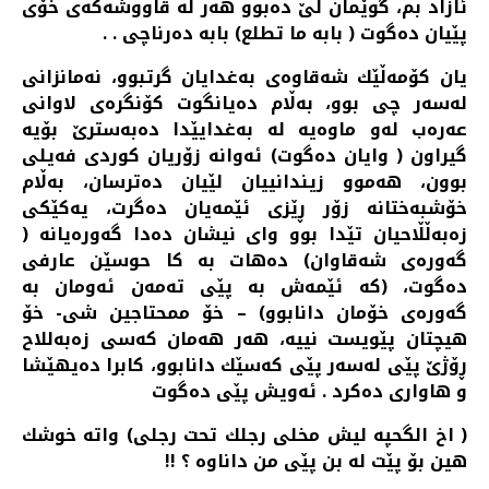
ئازاد بم، گوێمان لێ ده‌بوو هه‌ر له‌ قاووشه‌كه‌ی خۆی
پێیان ده‌گوت ( بابه‌ ما تطلع) بابه‌‌ ده‌رناچی . .
یان كۆمه‌ڵێك شه‌قاوه‌ی به‌غدایان گرتبوو، نه‌مانزانی
له‌سه‌ر چی بوو‌، به‌ڵام ده‌یانگوت كۆنگره‌ی لاوانی
عه‌ره‌ب له‌و ماوه‌یه‌ له‌ به‌غدایێدا ده‌به‌سترێ بۆیه‌
گیراون ( وایان ده‌گوت) ئه‌وانه‌ زۆریان كوردی فه‌یلی
بوون، هه‌موو زیندانییان لێیان ده‌ترسان، به‌ڵام
خۆشبه‌ختانه‌ زۆر ڕێزی ئێمه‌یان ده‌گرت، یه‌كێكی
زه‌به‌ڵڵاحیان تێدا بوو وای نیشان ده‌دا گه‌وره‌یانه‌ (
گه‌وره‌ی شه‌قاوان) ده‌هات به‌ كا حوسێن عارفی
ده‌گوت، (كه‌ ئێمه‌ش به‌ پێی ته‌مه‌ن ئه‌ومان به‌
گه‌وره‌ی خۆمان دانابوو) – خۆ ممحتاجین شی- خۆ
هیچتان پێویست نییه‌، هه‌ر هه‌مان كه‌سی زه‌به‌للاح
ڕۆژێ پێی له‌سه‌ر پێی كه‌سێك دانابوو، كابرا ده‌یهێشا
و هاواری ده‌كرد . ئه‌ویش پێی ده‌گوت
( اخ الگحپه‌ لیش مخلی رجلك تحت رجلی) واته‌ خوشك
هین بۆ پێت له‌ بن پێی من داناوه‌ ؟ !!