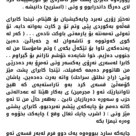
لای ده‌رگا داندرابوو و وتی : (استریح) دانیشه‌ .
نه‌خێر زۆری نه‌برد چایه‌كیشیان بۆ هێنام، ئینجا كابرای
قه‌ڵه‌و به‌كوردی پێی وتم تۆ چ كارت به‌وانه‌ دایه‌، تۆ
ئه‌ولی ته‌مه‌نته‌ بۆ یارمه‌تی باوكت ناده‌ی . . . ( كه‌ر له‌
كوی كه‌وتووه‌ و ئاشه‌وان له‌ چ خه‌یاڵێ، ده‌بێ
په‌نده‌كه‌ی ئاوا بۆ تێكه‌ڵ بكه‌ی ) وتم مامۆستا من له‌
جنووب ده‌ژیم، خوا شایه‌ده‌ خۆشم نازانم بۆ گیراوم . .
كابرا له‌سه‌ری نه‌ڕۆی یه‌كسه‌ر وتی ئه‌مڕۆ به‌ر ده‌درێی
من هاتووم ده‌بمه‌ كه‌فیلت، ئێنجا كابرای پشت مێز
وتی: (راح نطلق سراحك) واته‌ به‌رت ده‌ده‌ین، پاشان
كۆمه‌ڵێ قسه‌ی كرد به‌و ئاراسته‌یه‌ی كه‌ هیچ
تاوانبارێك ئه‌و ( مجرمین) ی به‌كار هێنا له‌ عه‌داله‌تی
حزب و سه‌وره‌ ده‌ربازیان نابێ. . به‌هه‌ر حاڵ من تا ئه‌و
كاته‌ ده‌مم بۆ چایه‌كه‌ی پێشم نه‌بردبوو، كابرای پشتی
مێز وتی : ( اشرب چایك تعال وقع ) چایه‌كت بخۆوه‌ و
وه‌ره‌ ئیمزا بكه‌
چایه‌كه‌ سارد ببووه‌وه‌ یه‌ك دوو فڕم له‌به‌ر قسه‌ی ئه‌و