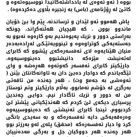
بووه‌ ( ئه‌و ئه‌وه‌ی له‌ یادداشته‌كانیدا نووسیوه‌ته‌وه‌ و
كاتێ له‌ ڕۆژنامه‌ی (باس) به‌ زنجیره‌ بڵاوی ده‌كرده‌وه‌) .
پاش هه‌موو ئه‌و لێدان و ترساندنه‌، پێم وا بێ خۆیان
ماندوو بوون . كه‌ هیچیان هه‌ڵنه‌كڕاند، چونكه‌
به‌ڕاستی دوور و نزیك په‌یوه‌ندیم به‌و كاره‌وه‌ نه‌بوو به‌
جه‌سته‌یه‌كی كوتراوه‌وه‌ و تینوویه‌تێـكی له‌ڕاده‌به‌ده‌ر
منیان هێنایه‌وه‌ لای ئه‌فسه‌ره‌كه‌ی پێشوو كه‌ كابرای
له‌ته‌نیشت مێزه‌كه‌ دانیشتبوو ده‌ینووسیه‌وه‌،
جارێكیتر كابرای ئه‌فسه‌ر كه‌وته‌وه‌ هه‌ڕه‌شه‌ و وای
تێگه‌یاندم كه‌ دواجار ده‌بێ دان به‌ تاوانه‌كانتان بێنن (
ئه‌وه‌شی به‌ جه‌مع وت) ، هه‌ر چه‌نده‌ من تاقه‌تی
به‌رگری له‌ خۆشم نه‌مابوو، به‌ڵام جارێكیتر وتم ئوستاز
من له‌ دوور و نزیك ئاگادار نیم، دوایی چه‌ندین
پرسیاری دیكه‌ی لێ كردم كه‌ هه‌ندێكیانی پێشتر لێ
كردبووم، ئینجا كابرای ته‌نیشتی كه‌ ده‌ینووسییه‌وه‌
وه‌ره‌قه‌یه‌كی دایه‌ ئه‌فسه‌ره‌كه‌ و به‌ سه‌یدی بانگی
كرد وا دیار ئه‌فسه‌ره‌كه‌ (محقق) پله‌ی له‌و به‌رزتر بوو
هه‌ر چه‌نده‌ هه‌ر دووكیان جل و به‌رگی مه‌ده‌نییان