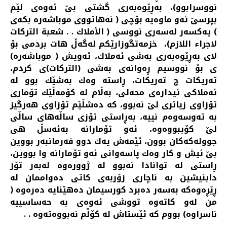
نووسرابوو)، به‌ڕێوه‌به‌ری گشتی بێ ئه‌وه‌ی لێم
بپرسێ ئه‌و ماوه‌یه‌ بۆچی ( نه‌هاتووی موباشه‌ره‌ بكه‌ی
) یه‌كسه‌ر له‌سه‌ری نووسی ( الأملاك . . شعبة التركات
لاجراء اللازم)، خزمه‌تگوزارێكم له‌گه‌ڵ هات بردمی بۆ
لای به‌ڕێوه‌به‌ری به‌شی ئه‌ملاك، ئه‌ویش ( موباشه‌ره‌)
ی بۆ نووسیم ڕه‌وانه‌ی به‌شی (التركات)ی كردم،
ته‌ریكات چ ته‌ریكات، ڕاسته‌ وه‌ك به‌شێك بوو له‌
ئه‌ملاكی ئیداره‌ی محه‌لی، به‌ڵام له‌ كۆمه‌ڵێك تۆماری
تۆزاوی زیاتری لێ نه‌بوو، كه‌ ده‌شڵێم تۆزاوی هه‌رگیز
به‌ ته‌وسه‌وه‌م نییه‌، به‌ڕاستی تۆزی ساڵه‌های ساڵی
لێ كۆببووه‌وه‌، ئه‌و تۆمارانه‌ به‌ئه‌سڵ هی
جووله‌كه‌كان بوون، ئێمه‌ش یه‌ك دوو فه‌رمانبه‌ر بووین
بێ ئیش و كار وه‌ك پاسه‌وانی ئه‌و تۆمارانه‌ وا بووین،
ڕاستی له‌ توانادا نه‌بوو له‌ ژووره‌وه‌ له‌به‌ر تۆز
دابنیشین به‌ ناچاری زۆربه‌ی كاتی ده‌واممان له‌
ڕێڕه‌وه‌كه‌ به‌سه‌ر ده‌برد كورسیمان ده‌هێنایه‌ ده‌ره‌وه‌ (
من له‌و كاته‌وه‌ تووشی ئه‌وه‌ی به‌ حه‌ساسییه‌
ناسراوه‌) بووم كه‌ ئێستاش له‌ كۆڵم نه‌بووه‌ته‌وه‌ . .