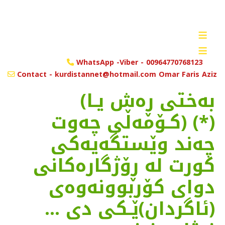
≡
≡
WhatsApp -Viber - 00964770768123
Contact - kurdistannet@hotmail.com Omar Faris Aziz
(به‌ختی ڕه‌ش یـا
كـۆمه‌ڵی چه‌وت) (*)
چه‌ند وێستگه‌یه‌كی
كورت له‌ ڕۆژگاره‌كانی
دوای كۆربوونه‌وه‌ی
(ئاگردان)ێـكی دی ...