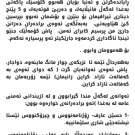
ڕایانده‌گرتن و ته‌نیا بۆیان هه‌بوو گلۆسێك پاكه‌تی
به‌غدا له‌گه‌ڵ فانیڵایه‌ك و ده‌رپێ قوته‌یه‌ك و 5 پێنج
دیناری ئیراقیمان بۆ بنێرن و بۆشمان نه‌بوو بپرسین
كێ هێاویه‌تی، به‌به‌ڵگه‌ی ئه‌وه‌ی براده‌ران ده‌زانن
جارێ من پرسیم كابرای ئه‌من، پاش كۆمه‌ڵێك جنێو
ئینجا ئاگاداری كردمه‌وه‌ جارێكیتر ئه‌و پرسیاره‌ نه‌كه‌م.
بۆ هه‌موومان وابوو. .
به‌هه‌رحاڵ ئێمه‌ تا نزیكه‌ی چوار مانگ ماینه‌وه‌. دواجار،
پاش ئه‌وه‌ی ئه‌وانه‌یان گرت ( كه‌ دوای ئه‌وه‌ی به‌
كه‌فاله‌ت ئازاد كراین زانیمان) ئێمه‌ زۆربه‌مان به‌
كه‌فاله‌ت ئازاد كراین.
ئه‌وانه‌ی له‌گه‌ڵ مندا گیرابوون و له‌ (زیندانی ئه‌منی
عامه‌ له‌ به‌غدا )ئه‌و براده‌رانه‌ی خواره‌وه‌ بوون:
-1 حسێن عارف- ڕۆژنامه‌نووس و چیرۆكنووس ئێستا
نیشته‌جێی شاری سلێمانییه‌.
-2 ڕه‌وانشاد عه‌بدوڵڵا بابه‌ عه‌لی- ڕۆژنامه‌نووس