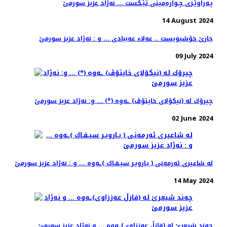
پـه‌راوێـزی چـواره‌مینی تێـكست ... نه‌ژاد عزیز سورمێ
14 August 2024
جارێ خۆشیویست .. عەلا‌ء عەببادی ... و : نه‌ژاد عزیز سورمێ
09 July 2024
چیرۆك له‌ (نیكۆلای خایتۆڤ) ـه‌وه‌ (*) ... و: نه‌ژاد عزیز سورمێ
02 June 2024
له‌ شاعیری ئه‌رمه‌نی ( بـارویـر سیـفـاك )ـه‌وه‌ ... و : نه‌ژاد عزیز سورمێ
14 May 2024
چه‌ند شیعرێ له‌ (فازڵ عه‌ززاوی)ـه‌وه‌ ... و نه‌ژاد عزیز سورمێ