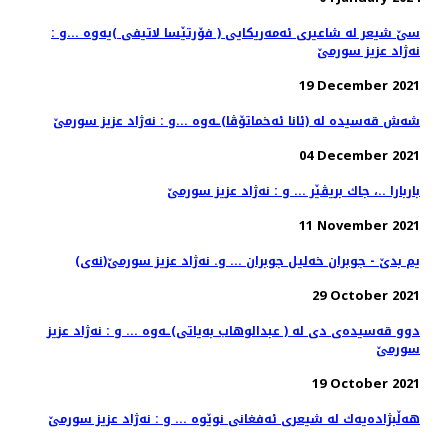
سێ شیعر له‌ شاعیری ئه‌مه‌ریكایی ( فۆرتێسا لاتیفی )یه‌وه‌ ...و :
نه‌ژاد عزیز سورمێ
19 December 2021
شه‌ش قه‌سیده‌ له‌ (ئانا ئه‌خماتۆڤا)ـه‌وه‌ ...و : نه‌ژاد عزیز سورمێ
04 December 2021
باربارا ..، جاك بریڤێر ... و : نه‌ژاد عزیز سورمێ
11 November 2021
(نه‌ی)یم بدێ - جوبران خه‌لیل جوبران ... و. نه‌ژاد عزیز سورمێ
29 October 2021
دوو قه‌سیده‌ی دی له‌ ( عبدالوهاب به‌یاتی)ـه‌وه ... و : نه‌ژاد عزیز
سورمێ
19 October 2021
هه‌ڵبژاده‌یه‌ك له‌ شیعری ئه‌فغانی نوێوه‌ ... و : نه‌ژاد عزیز سورمێ