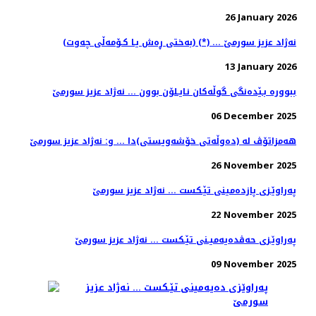
26 January 2026
(به‌ختی ڕه‌ش یـا كـۆمه‌ڵی چه‌وت) (*) ... نه‌ژاد عزیز سورمێ
13 January 2026
ببووره‌ بـێده‌نگی گوڵه‌كان نـایـلۆن بوون ... نه‌ژاد عزیز سورمێ
06 December 2025
هه‌مزاتۆڤ له‌ (ده‌وڵه‌تی خۆشه‌ویستی)دا ... و: نه‌ژاد عزیز سورمێ
26 November 2025
په‌راوێـزی پازده‌مینی تێـكست ... نه‌ژاد عزیز سورمێ
22 November 2025
په‌راوێـزی حه‌ڤده‌یه‌میـنی تێـكست ... نه‌ژاد عزیز سورمێ
09 November 2025