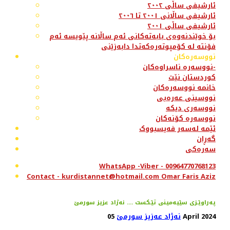
ئارشیفی ساڵی ٢٠٠٢
ئارشیفی ساڵانی ٢٠٠١ تا ٢٠٠٦
ئارشیفی ساڵی ٢٠٠١
بۆ خوێندنەوەی بابەتەکانی ئەم ساڵانە پێویسە ئەم
فۆنتە لە کۆمپوتەرەکەتدا دابەزێنی
نووسەرەکان
نووسەرە ناسراوەکان-
کوردستان نێت
خانمە نووسەرەکان
نووسینی عەرەبی
نووسەری دیکە
نووسەرە کۆنەکان
ئێمە لەسەر فەیسبووک
گەڕان
سەرەکی
WhatsApp -Viber - 00964770768123
Contact - kurdistannet@hotmail.com Omar Faris Aziz
په‌راوێـزی سێیه‌مینی تێـكست .... نه‌ژاد عزیز سورمێ
05 April 2024
نەژاد عەزیز سورمێ