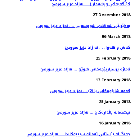
27 December 2018
به‌خێربێی شه‌هلای شووشه‌یی .... نه‌ژاد عزیز سورمی
06 March 2018
كه‌ش و هه‌وا. . . نه ژاد عزیز سورمێ
25 February 2018
13 February 2018
گه‌مه‌ شاراوه‌كانی با (2) ... نه‌ژاد عزیز سورمی
25 January 2018
نیشتمانه‌ باڵداره‌كان ... نه‌ژاد عزیز سورمێ
16 January 2018
جه‌نگ له‌ بێستانی ته‌ماته‌ سپییه‌كاندا ... نه‌ژاد عزیز سورمی