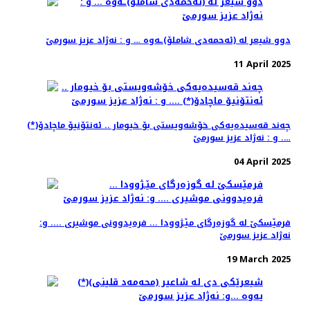
دوو شیعر له‌ (ئه‌حمه‌دی شاملۆ)ـه‌وه‌ … و : نه‌ژاد عزیز سورمێ
11 April 2025
چه‌ند قه‌سیده‌یه‌كی خۆشه‌ویستی بۆ خیومار .. ئه‌نتۆنیۆ ماچادۆ(*)
…. و : نه‌ژاد عزیز سورمێ
04 April 2025
فرمێسكێ له‌ گوزه‌رگای مێـژوودا ... فره‌یدوونی موشیری .... و:
نه‌ژاد عزیز سورمێ
19 March 2025