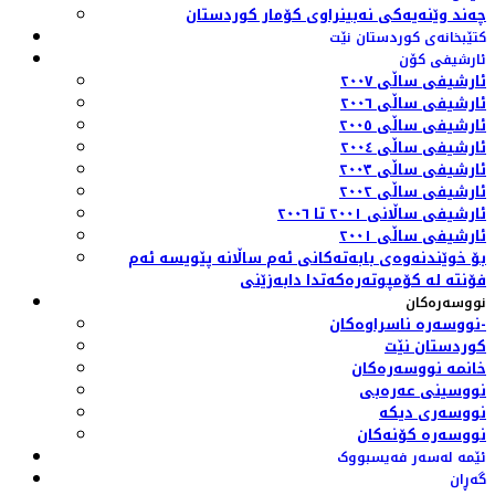
چەند وێنەیەکی نەبینراوی کۆمار کوردستان
کتێبخانەی کوردستان نێت
ئارشیفی کۆن
ئارشیفی ساڵی ٢٠٠٧
ئارشیفی ساڵی ٢٠٠٦
ئارشیفی ساڵی ٢٠٠٥
ئارشیفی ساڵی ٢٠٠٤
ئارشیفی ساڵی ٢٠٠٣
ئارشیفی ساڵی ٢٠٠٢
ئارشیفی ساڵانی ٢٠٠١ تا ٢٠٠٦
ئارشیفی ساڵی ٢٠٠١
بۆ خوێندنەوەی بابەتەکانی ئەم ساڵانە پێویسە ئەم
فۆنتە لە کۆمپوتەرەکەتدا دابەزێنی
نووسەرەکان
نووسەرە ناسراوەکان-
کوردستان نێت
خانمە نووسەرەکان
نووسینی عەرەبی
نووسەری دیکە
نووسەرە کۆنەکان
ئێمە لەسەر فەیسبووک
گەڕان