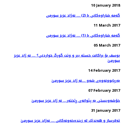
10 January 2018
گه‌مه‌ شاراوه‌كانی با (2) ... نه‌ژاد عزیز سورمی
11 March 2017
گه‌مه‌ شاراوه‌كانی با (1) ... نه‌ژاد عزیز سورمی
05 March 2017
یوسف بۆ براكانت خسته‌ بیر و وتت گورگ خواردنی؟ ... نه ژاد عزیز
سورمێ
14 February 2017
به‌رپابوونه‌وه‌ی شه‌و ...نه ژاد عزيز سورمێ
07 February 2017
خۆشه‌ویستی به‌ پێوانه‌ی ڕێخته‌ر... نه ژاد عزیز سورمێ
31 January 2017
ته‌لارساز و هه‌ندێك له‌ زینده‌خه‌ونه‌كانی ... نەژاد عزیز سورمێ