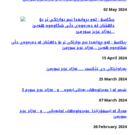
02 May 2024
پیكاسۆ : له‌و بڕوایه‌دا نیم بوارێكی تر بۆ داهێنان له‌ ده‌ره‌وه‌ی دڵی
شكاوه‌وه‌ هه‌بێ ...نه‌ژاد عزیز سورمێ
15 April 2024
په‌راوێـزێكی دی تێـكست .... نه‌ژاد عزیز سورمێ
25 March 2024
3 شیعر له‌ ( عه‌بدلوه‌هاب به‌یاتی)یه‌وه‌... و : نه‌ژاد عزیز سورم
07 March 2024
مه‌رگ له‌ (بسفۆر)ێدا .عەبدولوەهاب ئەلبەیاتی .. و : نه‌ژاد عزیز
سورمێ
26 February 2024