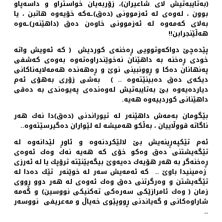
(به‌تایبه‌تیش لای شاعیران)، زۆربه‌یان خواستراو و داسه‌پاو
بوون ، له‌وه‌ی له‌ ئه‌زموونی (ده‌ق)ـه‌كه‌ خۆیه‌وه‌ هاتبن ، یا
به‌لای كه‌مه‌وه‌ له‌ ئه‌زموونی خاوه‌ن ده‌ق (داهێنه‌ر)ـه‌‌وه‌
هه‌ڵێنجرابن!!
پێده‌چێ دواكه‌وتوویی ڕه‌خنه‌ی كوردیش ( كه‌ ئه‌ویش واته‌
خودی ڕه‌خنه‌ به‌ داهێنان نه‌خوێندراوه‌ته‌وه‌ به‌وه‌ی كه‌شفی
په‌نهانان ده‌كا و ڕوونبینی نوێ و ڕه‌هه‌نده‌ هه‌مه‌لایه‌ناكانی
دیكه‌ی ده‌ق ده‌بینێته‌وه‌ .. ) به‌شی زۆری به‌هۆی ئه‌م
دیارده‌یه‌وه بێ‌ به‌تایبه‌تیش له‌وه‌نده‌ی په‌یوه‌ندی به‌ ده‌قی
داهێنانی كوردییه‌وه‌ هه‌یه‌.
بێگومان به‌مه‌ش داهێنه‌ر له‌ تیوراندنی (ده‌ق)دا نه‌ك هه‌ر
ناگاته‌ قووڵاییان ، به‌ڵكو هه‌میشه‌ له‌ لێواران‌ ده‌گیرسێته‌وه‌..
ئه‌م تێكپه‌ڕینه‌یش بێ لالێكردنه‌وه‌ و ئاوڕ لێدانه‌وه‌‌ له‌
تێگه‌یشتنی ده‌ق وه‌كو خۆی كه‌ هه‌یه‌ نه‌ك وه‌ك ئه‌وه‌ی
ڕه‌خنه‌گر به‌ هه‌ر هۆیه‌ك ده‌یه‌وێ بیگه‌یێنێته‌ ترۆپك یا له‌ ئه‌رزی
زه‌مینیدا باوێ .. كه‌ ئه‌مه‌یش سه‌ر له‌ خوێنه‌ر تێك ده‌دا له‌
تێگه‌یشتن و وه‌رگرتنی ده‌ق وه‌ك ئه‌وه‌ی له‌ هه‌ر دوو ڕووی
زمان ( وه‌ك ئامرازێكی سه‌ره‌كی ته‌كنیكی نووسین) و گه‌مه‌
شاراوه‌كانی و گه‌یاندنی ڕووپێوی خه‌یاڵ و مه‌عریفی نووسه‌ر
..