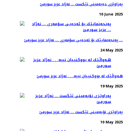
په‌راوێزی ده‌یه‌مینی تێـكست‌ … نه‌ژاد عزیز سورمێ
10 June 2025
په‌نـجه‌نمایـێـك بۆ ئه‌ده‌بـی سۆمه‌ری ... نه‌ژاد عزیز سورمێ ...
24 May 2025
هـه‌واڵـێـك له‌ بووكـنیـیان نییه‌. . . نه‌ژاد عزیز سورمێ
19 May 2025
په‌راوێـزی نۆیه‌میـنی تێـكست ... نه‌ژاد عزیز سورمێ
10 May 2025