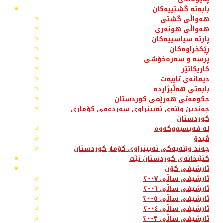
بابەتە گشتییەکان
هەواڵی گشتی
هەواڵی هونەری
پارتە سیاسییەکان
ڕێکخراوەکان
پرسە و سەرەخۆشی
کاریکاتێر
دیمانەی تایبەت
بابەتی هەڵبژاردە
حکومەتی هەرێمی کوردستان
چەندین وێنەی نەبینراوی سەردەمی کۆماری
کوردستان
لە فەیسبووکەوە
ڤیدۆ
چەند وێنەیەکی نەبینراوی کۆمار کوردستان
کتێبخانەی کوردستان نێت
ئارشیفی کۆن
ئارشیفی ساڵی ٢٠٠٧
ئارشیفی ساڵی ٢٠٠٦
ئارشیفی ساڵی ٢٠٠٥
ئارشیفی ساڵی ٢٠٠٤
ئارشیفی ساڵی ٢٠٠٣