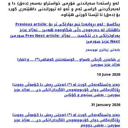
له‌و ڕاسته‌دا سه‌پاندنی فۆڕمی خواستراو به‌سه‌ر (ده‌ق) دا و
له‌به‌ركردنی كراسی ئه‌م و ئه‌و له‌ تیوراندنی داهێنه‌ری كورد
بۆ (ده‌ق) تا ئێستا كورتی هێناوه‌.
Previous article: پیكاسۆ : له‌و بڕوایه‌دا نیم بوارێكی تر بۆ
داهێنان له‌ ده‌ره‌وه‌ی دڵی شكاوه‌وه‌ هه‌بێ ...نه‌ژاد عزیز
Next article: په‌راوێـزێكی دی تێـكست .... نه‌ژاد
Prev
سورمێ
Next
عزیز سورمێ
بابەتی زیاتری نووسەر
(شار)ی شاعیری گریكی ناسراو .. كوسته‌نـتین كه‌فـافی(*) ... و:
نه‌ژاد عزیز سورمێ
10 June 2026
(به‌ختی ڕه‌ش یـا كـۆمه‌ڵی چه‌وت) (*) چه‌ند وێستگه‌یه‌كی كورت له‌
ڕۆژگاره‌كانی دوای كۆربوونه‌وه‌ی (ئاگردان)ێـكی دی ... نه‌ژاد عزیز
سورمێ - به‌شی سێیه‌م و كۆتایی
31 January 2026
(به‌ختی ڕه‌ش یـا كـۆمه‌ڵی چه‌وت) (*) چه‌ند وێستگه‌یه‌كی كورت له‌
ڕۆژگاره‌كانی دوای كۆربوونه‌وه‌ی (ئاگردان)ێـكی دی ... نه‌ژاد عزیز
سورمێ - به‌شی دووه‌م