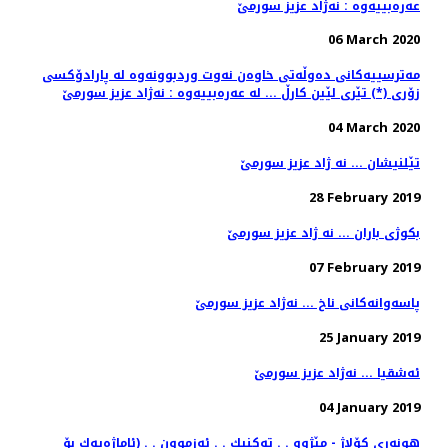
عه‌ره‌بییه‌وه‌ : نه‌ژاد عزیز سورمێ
06 March 2020
مه‌ترسییه‌كانی ده‌وڵه‌تی خاوه‌ن نه‌وت وردبوونه‌وه‌ له‌ پارادۆكسی
زۆری (*) تێری لێین كارڵ ... له‌ عه‌ره‌بییه‌وه‌ : نه‌ژاد عزیز سورمێ
04 March 2020
تێلنیشان ... نه ژاد عزیز سورمێ
28 February 2019
بكوژی باران ... نه ژاد عزیز سورمێ
07 February 2019
25 January 2019
ئه‌شقیا ... نه‌ژاد عزیز سورمێ
04 January 2019
هونەری كۆلاژ - مێژوو . . تەكنیك . . ئەزموون . . (ئاماژەیەك بۆ