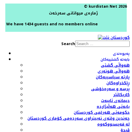
© kurdistan Net 2026
ژمارەی میوانانی سەرخەت
We have 1434 guests and no members online
Search
پەیوەندی
بابەتە گشتییەکان
هەواڵی گشتی
هەواڵی هونەری
پارتە سیاسییەکان
ڕێکخراوەکان
پرسە و سەرەخۆشی
کاریکاتێر
دیمانەی تایبەت
بابەتی هەڵبژاردە
حکومەتی هەرێمی کوردستان
چەندین وێنەی نەبینراوی سەردەمی کۆماری کوردستان
لە فەیسبووکەوە
ڤیدۆ