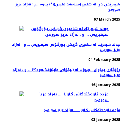
شیعرێكی دی له ‌شاعیر (محه‌مه‌د قلینی)(*) یه‌وه‌ …و: نه‌ژاد عزیز
سورمێ
07 March 2025
چه‌ند شیعرێك له‌ شاعیری گریـكی یـۆرگـۆس سیفیریس … و : نه‌ژاد
عزیز سورمێ
04 February 2025
ڕۆژگـاری پـیـاوان ..چیرۆك له‌ (نیكۆلای خایتۆڤ)ـه‌وه‌(*) … و ‌: نه‌ژاد
عزیز سورمێ
16 January 2025
مژده‌ نـاوه‌خته‌كانی كـاوبا …. نه‌ژاد عزیز سورمێ
03 January 2025