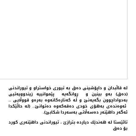
له‌ قاڵبدان و داپۆشینی ده‌ق به‌ تیوری خواستراو و تیوراندنی
(ده‌ق) به‌و بینین‌ و ڕوانگه‌یه‌ پێموانییه‌ زیندوویه‌تیی
به‌دواداچوون بگه‌یه‌نێ و له‌ كه‌ناره‌كانه‌وه‌ به‌ره‌و قووڵایی ..
ئه‌وه‌نده‌ی به‌هۆی خودی ده‌قه‌كه‌وه‌ ده‌توانێ.. (له‌ حاڵێكدا
ئه‌گه‌ر داهێنه‌ر ده‌سه‌ڵاتی به‌سه‌ردا شكابێ).
تائێستا له‌ هه‌ندێك دیارده‌ بترازێ ، تیوراندنی داهێنه‌ری كورد
بۆ ده‌ق