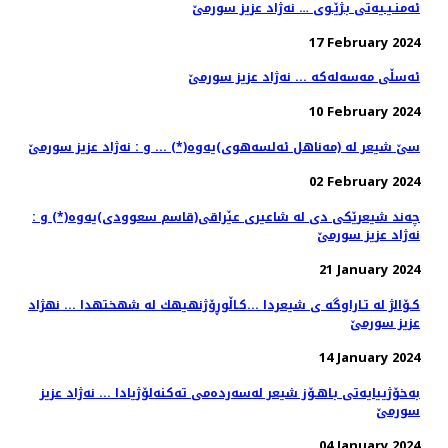
ئه‌منـیـیه‌تی بـژێـوی … نه‌ژاد عزیز سورمێ
17 February 2024
ئه‌سڵی مه‌سه‌له‌كه‌ ... نه‌ژاد عزیز سورمێ
10 February 2024
سێ شیعر له‌ (مەناهل ئەلسەهوی)یه‌وه‌(*) ... و : نه‌ژاد عزیز سورمێ
02 February 2024
چه‌ند شیعرێكی دی له‌ شاعیری عێراقی(قاسم سعوودی)یه‌وه‌(*) و :
نه‌ژاد عزیز سورمێ
21 January 2024
كـۆالژ له تـاراوگه ی شیعردا ...كـاڵوڕۆژنهیهك له شهختهدا ... نهژاد
عزیز سورمێ
14 January 2024
به‌خۆژییایه‌تی بـاهـۆز شیعر له‌سه‌رده‌می ته‌كنه‌لۆژیادا ... نه‌ژاد عزیز
سورمێ
04 January 2024