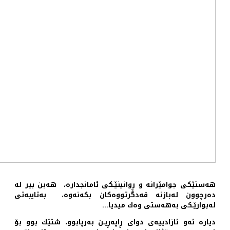
هه‌ستێكی جوامێرانه‌ و ڕوانینێـكی ئامانجداره‌، هه‌بن بیر له‌
ده‌رچوون له‌بازنه‌ قه‌دگرتووه‌كان بكه‌نه‌وه‌، به‌تایبه‌تی
له‌بوارێـكی به‌هه‌ستی وه‌ك میدیا…
دیاره‌ ئه‌و ئازادییه‌ی دوای ڕاپه‌ڕیـن به‌رپابوو، شتێك بوو بۆ