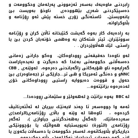
ڕابردنی ماوه‌یه‌ك به‌سه‌ر ئه‌زموونی په‌رله‌مان وحكوومه‌ت و
ده‌سپێكردنی شه‌ڕی بێهووده‌ی ناوخۆ به‌ویست بێ
یانه‌ویستن، ئاسته‌نگی زۆری خسته ‌پێش ئه‌و ڕۆژنامه‌ و
بڵاوكراوانه‌،
به ‌ڕاده‌یه‌ك كار به‌وه‌ گه‌یشت كتێبخانه‌ تاڵان كران و ڕۆژنامه‌
سووتێنران، ئیتر شته‌كان به‌ وه‌همی خۆنه‌بان كردن بێ یا
ڕاستی، لێك هه‌ڵاوێردران . .
له‌و ناوه‌دا حه‌قیقه‌تی ڕووداوه‌كان، وه‌كو جارانی زه‌مانی
ده‌سه‌ڵاتی حكوومه‌تی به‌غدا كه‌ ده‌یگرت و نه‌یده‌پاراست
گه‌ڕایه‌وه‌ ناو هۆیه‌كانی ڕاگه‌یاندنی ده‌ره‌وه‌، له‌وێنه‌ی CBB ,
NNCو و ده‌نگی ئه‌مریكا و هی تر…جارێكی تر (جه‌ماوه‌ر)ی بێ
حه‌ول و قووه‌ت ده‌بووایه‌ ڕاستیی ڕووداوه‌كانی خۆی
له‌ده‌ره‌وه‌ بزانێته‌وه‌…
له‌ BBC یه‌وه‌ بزانێت چ له‌هه‌ولێر و سلێمانی ڕووده‌دا…
ئه‌مه‌ وا چووه‌سه‌ر تا چه‌ند لایه‌نێـك بیریان له‌ ئه‌ڵته‌رناتیڤ
كرده‌وه‌ ، ئاوه‌ها له ‌وێنه‌ و باڵای ڕۆژنامه‌ی(الراصد)ی
سه‌رده‌مانێك، (له‌گه‌ڵ به‌هه‌ندگرتنی جیاوازی )، ئه‌گه‌ر
ڕۆژنامه‌ی (الثورة‌) نه‌یویستبایه‌ هه‌واڵێك یا بۆچوونێكی
دیاریكراو بڵاوبكاته‌وه‌، له‌سه‌ر حكوومه‌ت یا ده‌سه‌ڵات بكه‌وێ یا
لانی كه‌م دووچاری ئیحراجیان نه‌كا له‌وێی بڵاو ده‌كرده‌وه‌. .