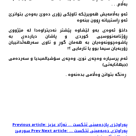
به‌ڵام. . .
ئه‌و به‌ڵامه‌یش هه‌ویرێـكه‌ ئاوێكی زۆری ده‌وێ به‌وه‌ی بتوانرێ
ئه‌و ڕاستییانه‌‌ ڕوون ببنه‌وه‌
داخۆ ئه‌وه‌ی به‌و لێشاوه‌ پێشتر نه‌دیتراوه‌دا له‌ مێژووی
ڕۆژنامه‌نووسیی كوردی و پاشان دیارده‌ی به‌
پاشوه‌چوونه‌وه‌یان به‌ هه‌مان گوڕ و تاوی سه‌رهه‌ڵدانییان
زۆربه‌یان سیما بوو یا تارمایی ؟!
ئه‌م پرسیاره‌ وه‌چه‌ی نوێ، وه‌چه‌ی سۆشیالمیدیا و سه‌رده‌می
(جیهانایه‌تی)
ڕه‌نگه‌ بتوانن وه‌ڵامی بده‌نه‌وه‌ .
Previous article: په‌راوێـزی پازده‌مینی تێـكست ... نه‌ژاد عزیز
Next article: په‌راوێزی ده‌یه‌مینی تێـكست‌ …
Prev
سورمێ