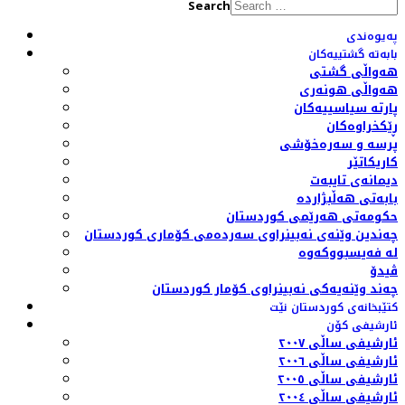
Search
پەیوەندی
بابەتە گشتییەکان
هەواڵی گشتی
هەواڵی هونەری
پارتە سیاسییەکان
ڕێکخراوەکان
پرسە و سەرەخۆشی
کاریکاتێر
دیمانەی تایبەت
بابەتی هەڵبژاردە
حکومەتی هەرێمی کوردستان
چەندین وێنەی نەبینراوی سەردەمی کۆماری کوردستان
لە فەیسبووکەوە
ڤیدۆ
چەند وێنەیەکی نەبینراوی کۆمار کوردستان
کتێبخانەی کوردستان نێت
ئارشیفی کۆن
ئارشیفی ساڵی ٢٠٠٧
ئارشیفی ساڵی ٢٠٠٦
ئارشیفی ساڵی ٢٠٠٥
ئارشیفی ساڵی ٢٠٠٤