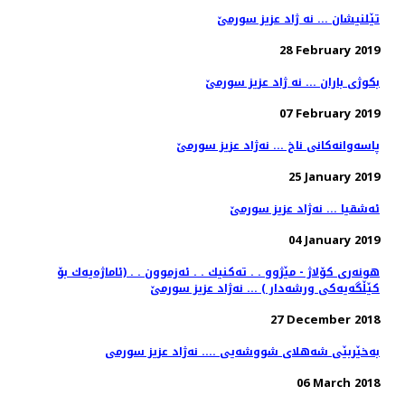
تێلنیشان ... نه ژاد عزیز سورمێ
28 February 2019
بكوژی باران ... نه ژاد عزیز سورمێ
07 February 2019
25 January 2019
ئه‌شقیا ... نه‌ژاد عزیز سورمێ
04 January 2019
هونەری كۆلاژ - مێژوو . . تەكنیك . . ئەزموون . . (ئاماژەیەك بۆ
27 December 2018
به‌خێربێی شه‌هلای شووشه‌یی .... نه‌ژاد عزیز سورمی
06 March 2018