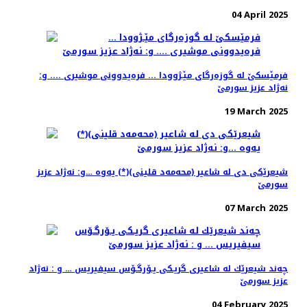
04 April 2025
فرمێسكێ له‌ گوزه‌رگای مێـژوودا ... فره‌یدوونی موشیری .... و:
نه‌ژاد عزیز سورمێ
19 March 2025
شیعرێكی دی له ‌شاعیر (محه‌مه‌د قلینی)(*) یه‌وه‌ …و: نه‌ژاد عزیز
سورمێ
07 March 2025
چه‌ند شیعرێك له‌ شاعیری گریـكی یـۆرگـۆس سیفیریس … و : نه‌ژاد
عزیز سورمێ
04 February 2025