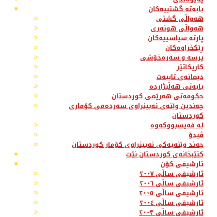
بابەتە گشتییەکان
هەواڵی گشتی
هەواڵی هونەری
پارتە سیاسییەکان
ڕێکخراوەکان
پرسە و سەرەخۆشی
کاریکاتێر
دیمانەی تایبەت
بابەتی هەڵبژاردە
حکومەتی هەرێمی کوردستان
چەندین وێنەی نەبینراوی سەردەمی کۆماری
کوردستان
لە فەیسبووکەوە
ڤیدۆ
چەند وێنەیەکی نەبینراوی کۆمار کوردستان
کتێبخانەی کوردستان نێت
ئارشیفی کۆن
ئارشیفی ساڵی ٢٠٠٧
ئارشیفی ساڵی ٢٠٠٦
ئارشیفی ساڵی ٢٠٠٥
ئارشیفی ساڵی ٢٠٠٤
ئارشیفی ساڵی ٢٠٠٣