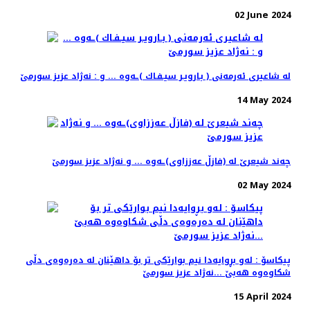
02 June 2024
له‌ شاعیری ئه‌رمه‌نی ( بـارویـر سیـفـاك )ـه‌وه‌ ... و : نه‌ژاد عزیز سورمێ
14 May 2024
چه‌ند شیعرێ له‌ (فازڵ عه‌ززاوی)ـه‌وه‌ ... و نه‌ژاد عزیز سورمێ
02 May 2024
پیكاسۆ : له‌و بڕوایه‌دا نیم بوارێكی تر بۆ داهێنان له‌ ده‌ره‌وه‌ی دڵی
شكاوه‌وه‌ هه‌بێ ...نه‌ژاد عزیز سورمێ
15 April 2024