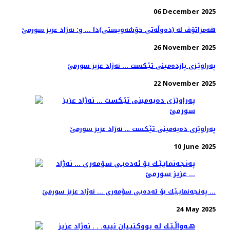
06 December 2025
هه‌مزاتۆڤ له‌ (ده‌وڵه‌تی خۆشه‌ویستی)دا ... و: نه‌ژاد عزیز سورمێ
26 November 2025
په‌راوێـزی پازده‌مینی تێـكست ... نه‌ژاد عزیز سورمێ
22 November 2025
په‌راوێزی ده‌یه‌مینی تێـكست‌ … نه‌ژاد عزیز سورمێ
10 June 2025
په‌نـجه‌نمایـێـك بۆ ئه‌ده‌بـی سۆمه‌ری ... نه‌ژاد عزیز سورمێ ...
24 May 2025