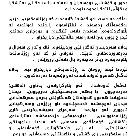
ده‌ور و كۆششی نووسه‌ران و لایه‌نه‌ سیاسییه‌كانی به‌ئاشكرا
و نكۆڵی لێنه‌كراوه‌وه‌ پێوه ‌دیاره‌. .
به‌ڵكو مه‌به‌ست له‌و گۆشه‌نیگایه‌وه‌یه‌ كه‌ ڕۆژنامه‌گه‌ریی حزبی
به‌كۆمه‌ڵێك ڕه‌هه‌ند و ئیلتزامه‌وه‌ پابه‌نده‌ له‌وانه‌یه‌ له
‌بڵاوكردنه‌وه‌ی هه‌ندێ بابه‌ت تێبگیرێ و دووچاری هه‌ندێ
ئیحراج بوون ببێ له‌به‌رامبه‌ر حاڵه‌تێكی دیاریكراو. .
به‌ڵام هه‌ردیسان ئه‌گه‌ر لێی وردبینه‌وه‌، تاك و ته‌رای هه‌واڵ و
ده‌رهاورده‌كانی نه‌بێت، ئه‌وانی تر كه‌ له‌و ڕۆژنامانه‌دا
بڵاوده‌بنه‌وه‌ زیاتر ده‌چنه‌وه‌ پاڵ بابه‌تی وروژێنه‌ر. .
لێره‌دا ئێمه‌ ڕوومان له‌ ڕۆژنامه‌یه‌كی دیاریكراو نیه‌، به‌ڵام
له‌گه‌ڵ هه‌موو ئه‌وانه‌شمانه‌ له‌و وێنه‌یه‌دا ده‌رده‌كه‌ون. .
له‌گه‌ڵ ئه‌وه‌شدا، ئه‌و بڵاوكراوانه‌ی به‌ناوی (ئه‌هلی)
ده‌رده‌چوون، با به‌هه‌ر مه‌به‌ستێكیش ده‌رچووبن، دیسان
له‌خۆیاندا هه‌موو هه‌وڵه‌كان هه‌نگاوێكن به‌ره‌و سه‌رهه‌ڵدانی
میدیای له‌وچه‌شنه‌ كه‌ده‌چێته‌وه‌ ناو پرۆژه‌ی وه‌به‌رهێنانی
ئابووری له‌و ‌بواره‌دا سه‌ره‌ڕای به‌پیشه‌ییكردنی كاری
ڕۆژنامه‌نووسیی، دیارده‌یه‌كی مژده‌به‌خشه‌ به‌ئاراسته‌ی
پێكهاتنی كۆمه‌ڵگه‌ی مه‌ده‌نی كه ‌میدیا ستوونێكی
به‌هێزیه‌تی، له‌ ڕێی خزمه‌تگوزاری كۆمه‌ڵایه‌تی و
ئاراسته‌كردنی ڕای گشتی و پێكهێنانی ده‌سه‌ڵاتی چواره‌م. .