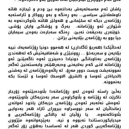
پاشان ئه‌م مه‌سه‌له‌یه‌ش به‌داخه‌وه‌ بێ ودم و ئیجازه‌ هاته‌
ناوململانێی سیاسی… به‌و ڕه‌نگه ‌و به‌و ڕووكار و ئاراسته‌یه‌
ڕۆژنامه‌ی دیكه‌ له‌ سلێمانی و هه‌ولێر هاتنه‌ بڵاوكردنه‌وه‌ به‌
شێوازی ئه‌و ڕۆژنامانه‌، به‌رگ و پۆشاكی وایان پۆشی‌،
خوێنه‌ری به‌دیقه‌ت نه‌بێ، ڕه‌نگه‌ سه‌باره‌ت به‌وه‌ی سیمایان
جیا بوو به‌ ڕۆژنامه‌ی بێلایه‌نی بزانن. .
له‌حاڵێكدا (هه‌ربۆ ئاگاداری) له‌ هه‌موو دونیا ڕۆژنامه‌یه‌ك نییه‌
بێلایه‌ن و سه‌ربه‌خۆ . . ڕوونبێژی و شه‌فافیه‌تیش كه‌ له‌هه‌ندێ
ڕۆژنامه‌ی به‌ناوبانگی دونیادا ده‌بینرێ ئه‌وه‌ ناگه‌یێنێ ئه‌و
ڕۆژنامانه‌ لانی كه‌م به‌لایه‌نی وه‌به‌رهێنه‌ر وابه‌سته‌نین ئه‌گه‌ر
نموونه‌یشت ویست دوور مه‌ڕۆ، له‌ پاڵه‌وه‌ڕۆژنامه‌ی له‌ چه‌شنی
(الحیاة‌)ی ئه‌وسا و (الشرق الاوسط) ئه‌وسا و ئێستا بكه‌
به‌نموونه‌.
به‌ڵێ ڕاسته‌ ئه‌وه‌ی له‌و ڕۆژنامانه‌دا بڵاوده‌بێته‌وه‌ زۆرجار
ناكرێت له‌ ڕۆژنامه ‌و بڵاوكراوه‌ی سه‌ر به‌حزبه‌كان بڵاوبێته‌وه‌،
ئه‌وه‌ش نه‌له‌به‌ر ئه‌وه‌ی ڕۆژنامه‌ی حزبه‌كان یاخود ئه‌وانه‌ی
زمانحاڵیان له‌ سه‌ر نووسراوه‌ بیروڕای ئازاد هه‌ر به‌دوایی
بڵاوناكه‌نه‌وه‌، یا ڕۆڵیان له‌ چالاكی ڕۆژنامه‌گه‌ریی و
میدیایكوردستاندا نه‌بووه‌ و نیه‌، به‌پێچه‌وانه‌وه‌ مێژووی
ڕۆژنامه‌گه‌ریی كوردی هه‌ر له ‌ئه‌ساسدا به‌هۆی زۆر ئه‌گه‌ر