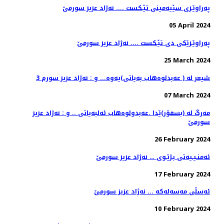
په‌راوێـزی سێیه‌مینی تێـكست .... نه‌ژاد عزیز سورمێ
05 April 2024
په‌راوێـزێكی دی تێـكست .... نه‌ژاد عزیز سورمێ
25 March 2024
3 شیعر له‌ ( عه‌بدلوه‌هاب به‌یاتی)یه‌وه‌... و : نه‌ژاد عزیز سورم
07 March 2024
مه‌رگ له‌ (بسفۆر)ێدا .عەبدولوەهاب ئەلبەیاتی .. و : نه‌ژاد عزیز
سورمێ
26 February 2024
ئه‌منـیـیه‌تی بـژێـوی … نه‌ژاد عزیز سورمێ
17 February 2024
ئه‌سڵی مه‌سه‌له‌كه‌ ... نه‌ژاد عزیز سورمێ
10 February 2024