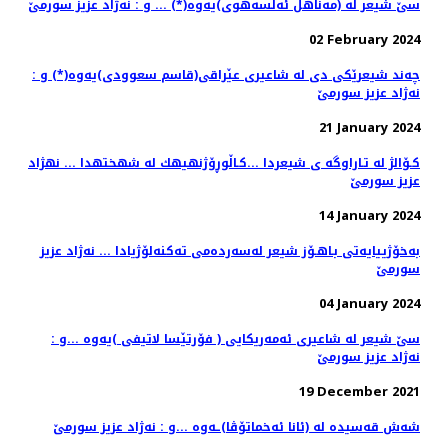
سێ شیعر له‌ (مەناهل ئەلسەهوی)یه‌وه‌(*) ... و : نه‌ژاد عزیز سورمێ
02 February 2024
چه‌ند شیعرێكی دی له‌ شاعیری عێراقی(قاسم سعوودی)یه‌وه‌(*) و :
نه‌ژاد عزیز سورمێ
21 January 2024
كـۆالژ له تـاراوگه ی شیعردا ...كـاڵوڕۆژنهیهك له شهختهدا ... نهژاد
عزیز سورمێ
14 January 2024
به‌خۆژییایه‌تی بـاهـۆز شیعر له‌سه‌رده‌می ته‌كنه‌لۆژیادا ... نه‌ژاد عزیز
سورمێ
04 January 2024
سێ شیعر له‌ شاعیری ئه‌مه‌ریكایی ( فۆرتێسا لاتیفی )یه‌وه‌ ...و :
نه‌ژاد عزیز سورمێ
19 December 2021
شه‌ش قه‌سیده‌ له‌ (ئانا ئه‌خماتۆڤا)ـه‌وه‌ ...و : نه‌ژاد عزیز سورمێ