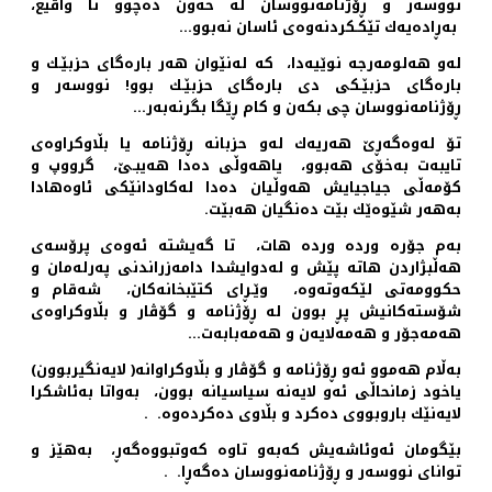
نووسه‌ر و ڕۆژنامه‌نووسان له‌ خه‌ون ده‌چوو تا واقیع،
به‌ڕاده‌یه‌ك تێكـكردنه‌وه‌ی ئاسان نه‌بوو…
له‌و هه‌لومه‌رجه‌ نوێیه‌دا، كه ‌له‌نێوان هه‌ر باره‌گای حزبێـك و
باره‌گای حزبێـكی دی باره‌گای حزبێـك بوو! نووسه‌ر و
ڕۆژنامه‌نووسان چی بكه‌ن و كام ڕێگا بگرنه‌به‌ر…
تۆ له‌وه‌گه‌ڕێ هه‌ریه‌ك له‌و حزبانه‌ ڕۆژنامه‌ یا بڵاوكراوه‌ی
تایبه‌ت به‌خۆی هه‌بوو، یاهه‌وڵی ده‌دا هه‌یبـێ، گرووپ و
كۆمه‌ڵی جیاجیایش هه‌وڵیان ده‌دا له‌كاودانێكی ئاوه‌هادا
به‌هه‌ر شێوه‌ێك بێت ده‌نگیان هه‌بێت.
به‌م جۆره‌ ورده‌ ورده‌ هات، تا گه‌یشته‌ ئه‌وه‌ی پرۆسه‌ی
هه‌ڵبژاردن هاته‌ پێش و له‌دوایشدا دامه‌زراندنی په‌رله‌مان و
حكوومه‌تی لێكه‌وته‌وه‌، وێـڕای كتێبخانه‌كان، شه‌قام و
شۆسته‌كانیش پڕ بوون له‌ ڕۆژنامه ‌و گۆڤار و بڵاوكراوه‌ی
هه‌مه‌جۆر و هه‌مه‌لایه‌ن و هه‌مه‌بابه‌ت…
به‌ڵام هه‌موو ئه‌و ڕۆژنامه‌ و گۆڤار و بڵاوكراوانه‌( لایه‌نگیربوون)
یاخود زمانحاڵی ئه‌و لایه‌نه‌ سیاسیانه‌ بوون، به‌واتا به‌ئاشكرا
لایه‌نێك باروبووی ده‌كرد و بڵاوی ده‌كرده‌‌وه‌. .
بێگومان ئه‌وئاشه‌یش كه‌به‌و تاوه‌ كه‌وتبووه‌گه‌ڕ، به‌هێز و
توانای نووسه‌ر و ڕۆژنامه‌نووسان ده‌گه‌ڕا. .