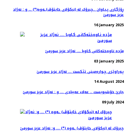
ڕۆژگـاری پـیـاوان ..چیرۆك له‌ (نیكۆلای خایتۆڤ)ـه‌وه‌(*) … و ‌: نه‌ژاد
عزیز سورمێ
16 January 2025
مژده‌ نـاوه‌خته‌كانی كـاوبا …. نه‌ژاد عزیز سورمێ
03 January 2025
پـه‌راوێـزی چـواره‌مینی تێـكست ... نه‌ژاد عزیز سورمێ
14 August 2024
جارێ خۆشیویست .. عەلا‌ء عەببادی ... و : نه‌ژاد عزیز سورمێ
09 July 2024
چیرۆك له‌ (نیكۆلای خایتۆڤ) ـه‌وه‌ (*) ... و: نه‌ژاد عزیز سورمێ