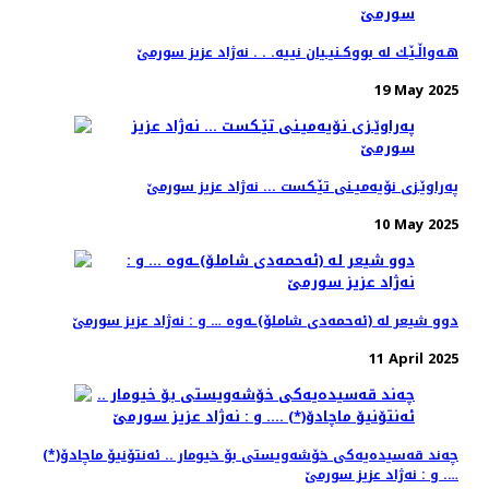
هـه‌واڵـێـك له‌ بووكـنیـیان نییه‌. . . نه‌ژاد عزیز سورمێ
19 May 2025
په‌راوێـزی نۆیه‌میـنی تێـكست ... نه‌ژاد عزیز سورمێ
10 May 2025
دوو شیعر له‌ (ئه‌حمه‌دی شاملۆ)ـه‌وه‌ … و : نه‌ژاد عزیز سورمێ
11 April 2025
چه‌ند قه‌سیده‌یه‌كی خۆشه‌ویستی بۆ خیومار .. ئه‌نتۆنیۆ ماچادۆ(*)
…. و : نه‌ژاد عزیز سورمێ