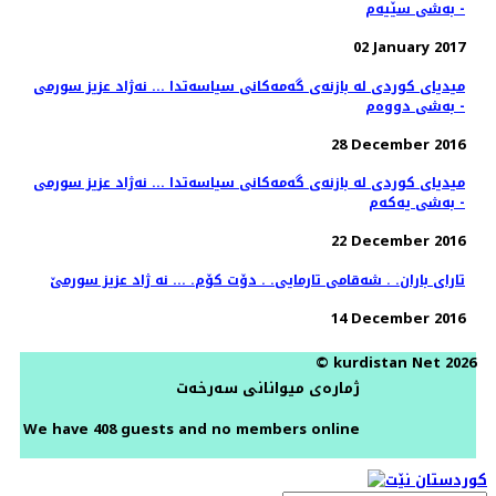
- به‌شی سێیه‌م
02 January 2017
میدیای كوردی له‌ بازنه‌ی گه‌مه‌كانی سیاسه‌تدا ... نه‌ژاد عزیز سورمی
- به‌شی دووه‌م
28 December 2016
میدیای كوردی له‌ بازنه‌ی گه‌مه‌كانی سیاسه‌تدا ... نه‌ژاد عزیز سورمی
- به‌شی یه‌كه‌م
22 December 2016
تارای باران. . شه‌قامی تارمایی. . دۆت كۆم. ... نه ژاد عزیز سورمێ
14 December 2016
© kurdistan Net 2026
ژمارەی میوانانی سەرخەت
We have 408 guests and no members online