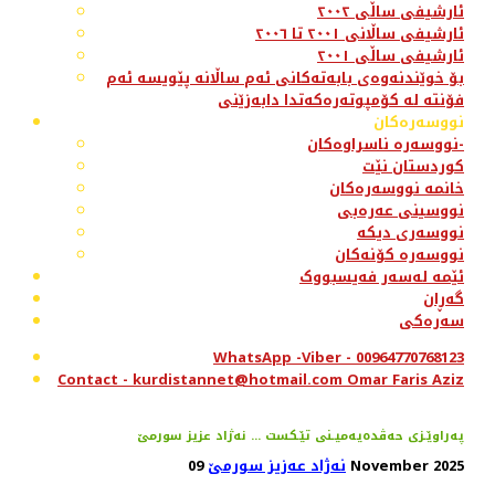
ئارشیفی ساڵی ٢٠٠٢
ئارشیفی ساڵانی ٢٠٠١ تا ٢٠٠٦
ئارشیفی ساڵی ٢٠٠١
بۆ خوێندنەوەی بابەتەکانی ئەم ساڵانە پێویسە ئەم
فۆنتە لە کۆمپوتەرەکەتدا دابەزێنی
نووسەرەکان
نووسەرە ناسراوەکان-
کوردستان نێت
خانمە نووسەرەکان
نووسینی عەرەبی
نووسەری دیکە
نووسەرە کۆنەکان
ئێمە لەسەر فەیسبووک
گەڕان
سەرەکی
WhatsApp -Viber - 00964770768123
Contact - kurdistannet@hotmail.com Omar Faris Aziz
په‌راوێـزی حه‌ڤده‌یه‌میـنی تێـكست ... نه‌ژاد عزیز سورمێ
09 November 2025
نەژاد عەزیز سورمێ