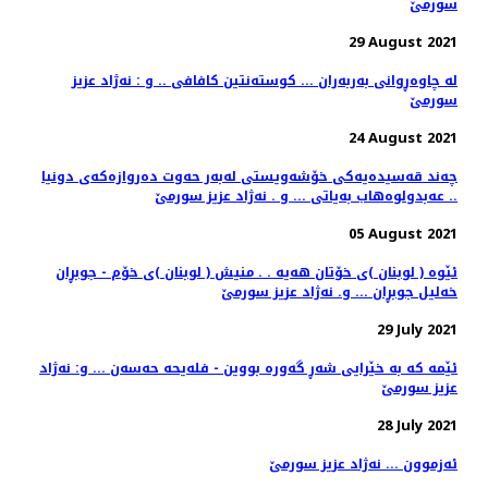
سورمێ
29 August 2021
له‌ چاوه‌ڕوانی به‌ربه‌ران ... كوسته‌نتین كافافی .. و : نه‌ژاد عزیز
سورمێ
24 August 2021
چه‌ند قه‌سیده‌یه‌كی خۆشه‌ویستی له‌به‌ر حه‌وت ده‌روازه‌كه‌ی دونیا
.. عه‌بدولوه‌هاب به‌یاتی ... و . نه‌ژاد عزیز سورمێ
05 August 2021
ئێوه ‌( لوبنان )ی خۆتان هه‌یه‌ . . منیش ( لوبنان )ی خۆم - جوبڕان
خه‌لیل جوبڕان ... و. نه‌ژاد عزیز سورمێ
29 July 2021
ئێمه‌ كه‌ به‌ خێرایی شه‌ڕ گه‌وره‌ بووین - فله‌یحه حه‌سه‌ن‌ ... و: نه‌ژاد
عزیز سورمێ
28 July 2021
ئەزموون ... نەژاد عزیز سورمێ