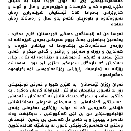
خانه‌گه‌ردانییه‌كی وای به‌ دوای خۆیدا هێنا به‌ كتێبان
بگێڕدرێته‌وه‌‌ كه‌ چ كاره‌سات و كوێره‌وه‌ری و ماڵ و گوند و
شاروێرانی به‌دوادا هات ئێستایش شوێنه‌واری ڕه‌ش
نه‌بووه‌ته‌وه‌ و باوه‌ڕیش ناكه‌م به‌و ساڵ و زه‌مانانه‌ ڕه‌ش
ببنه‌وه‌ .
ئه‌وسا من له‌ (ئیستگه‌ی ده‌نگی كوردستان) كارم ده‌كرد ،
یه‌كه‌مین په‌یامنێری جه‌نگ بووم سه‌ردانی به‌ره‌ی هێزه‌كانم له‌
زۆربه‌ی سه‌نگه‌ره‌كانی پێشه‌وه‌دا له‌ چیاكانی كۆڕه‌ك و
هه‌ندرێن و زۆزك و سه‌رتیز و ڕواندز و گه‌لی‌ مێـگر و گه‌لی
شێخ سه‌ید و كه‌پكی ئارمووشین و (چنێراوه‌) له‌‌ بناری چیای
هه‌ندرێن كه‌ باره‌گای سه‌ره‌كی هێزی لێ بوو هه‌میشه‌
ڕۆژانه‌ به‌ ژماره‌یه‌ك ڕاپۆرتی ڕۆژنامه‌نووسی تۆماركراوه‌وه‌
ده‌گه‌ڕامه‌وه‌ ..
ئه‌وان ڕۆژان ئێمه‌مانان به‌ هێزی هیوا و خه‌ونی ئومێدێـكی
زۆر له‌ ئاسۆی بیناییمان فراوانتر ،‌ لێبڕاوانه‌ كارمان ده‌كرد ، به‌
دڵێكی ساف و سه‌رگه‌رمییه‌ك قابیل به‌ ته‌مه‌نمان ، ته‌مه‌نی
ده‌سپێكی گه‌نجایه‌تی و سه‌ره‌تای هه‌ڕه‌تی به‌جێهێشتنی
قۆناخی هه‌رزه‌یی كه‌ له‌ دوایدا ڕۆژگاری نه‌فره‌تی وێنه‌ی
ئۆقیانووسێكی‌ بێ بن لێی هه‌ڵلووشین ، نه‌یهێشت وه‌ك
ئاده‌مزاد بیبینین و به‌ كامی دڵ هه‌ستی پێ بكه‌ین ، ئێستاش
وه‌ختێ له‌ هه‌ڵسووكه‌وتێكی نامۆی له‌ چه‌شنێك‌ هه‌ڵده‌نگوین