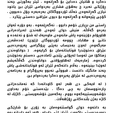
ده‌كرد و هانیان ده‌داین بۆ گه‌ڕانه‌وه ‌، ئیتر به‌كورتی چه‌ند
ڕۆژێكی نه‌برد چ به‌هۆی فشاری به‌ردوامی ئێران بێ یاخود
نیازی گه‌ڕانه‌وه‌ی خه‌ڵك ئۆردووگاكان به‌ره‌به‌ره‌ چۆل ده‌بوون ،
كۆچی پێچه‌وانه‌ و گه‌ڕانه‌وه‌ بۆ دیوی عێراقێ ده‌ستی پێكرد ..
ڕاستی من بڕیاری خۆمم دابوو ، ‌ نه‌گه‌ڕێمه‌وه ‌، به‌و جۆره‌ ئه‌وان
به‌ره‌و گه‌ڵاڵه‌، منیش دوای ئه‌وه‌ی هه‌ندێ له‌براده‌رانی
هاوپۆلم دۆزینه‌وه‌ پاش مانه‌وه‌ی ماوه‌یه‌ك له‌ شنۆ و نه‌غه‌ده‌ و
خانێ و مهاباد، چوومه‌ ئۆردووگای (زێوێ) له‌ده‌ڤه‌ری
مه‌رگه‌وه‌ڕ، له‌وێ به‌حیساب به‌پێی پرۆگرامی په‌روه‌رده‌یی
عێراق ده‌خوێندرا قوتابخانه‌مان بۆ كرایه‌وه‌، ( دواناوه‌ندی
زمناكۆ) من ئه‌وسا له‌پۆلی پێنجی ئاماده‌یی ده‌ستم به‌خوێندن
كرده‌وه‌، ژماره‌یه‌ك له‌هاوپۆلانی دواناوه‌ندی گه‌ڵاڵه‌یشم
له‌وێدا بینینه‌وه ‌، به‌ڵام داخه‌كه‌م ئێران ئه‌و قوتابخانه‌شی پاش
چه‌ند مانگێك داخست ، قبووڵی نه‌بوو به‌پرۆگرام و به‌رنامه‌ی
په‌روه‌رده‌یی له ‌عێراق په‌یڕه‌و ده‌كرا به‌رده‌وام بێ.
( له‌ لایه‌كی دی هه‌ر له‌و كاودانه‌دا كه‌ نه‌مانده‌زانی
چاره‌نووسمان به‌ چی ده‌گا ، بێده‌ستی خۆم به‌داوی
خۆشه‌ویستییه‌كه‌وه‌ بووم ، یه‌كه‌مین خۆشه‌ویستی .. كاژێك له‌
كاژه‌ به‌ژن بڵنده‌كانی ڕۆژهه‌ڵات..
به‌ داخه‌وه‌ دوای گواستنه‌وه‌مان به‌ زۆری بۆ شارێـكی
دووره‌ده‌ستی باكووری ئێران لێی دابڕام ، هه‌ر ئه‌و دابڕانه‌ بوو