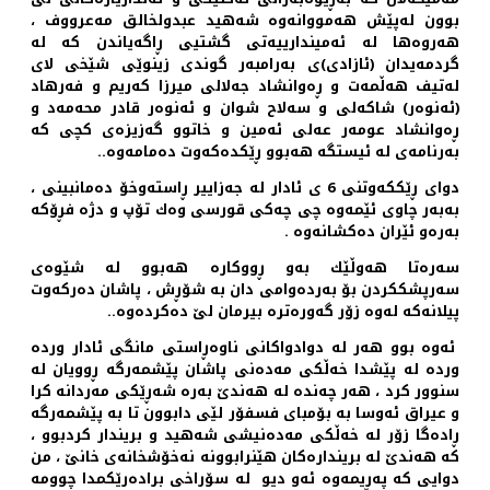
بوون له‌پێش هه‌مووانه‌وه‌ شه‌هید عبدولخالق مه‌عرووف ،
هه‌روه‌ها له‌ ئه‌میندارییه‌تی گشتیی ڕاگه‌یاندن كه‌ له‌
گردمه‌یدان (ئازادی)ی به‌رامبه‌ر گوندی زینوێی شێخی لای
له‌تیف هه‌ڵمه‌ت و ڕه‌وانشاد جه‌لالی میرزا كه‌ریم و فه‌رهاد
(ئه‌نوه‌ر) شاكه‌لی و سه‌لاح شوان و ئه‌نوه‌ر قادر محه‌مه‌د و
ڕه‌وانشاد عومه‌ر عه‌لی ئه‌مین و خاتوو گه‌زیزه‌ی كچی كه‌
به‌رنامه‌ی له‌ ئیستگه‌ هه‌بوو ڕێكده‌كه‌وت ده‌مامه‌وه‌..
دوای ڕێككه‌وتنی 6 ی ئادار له‌ جه‌زاییر ڕاسته‌وخۆ ده‌مانبینی ،
به‌به‌ر چاوی ئێمه‌وه‌ چی چه‌كی قورسی وه‌ك تۆپ و دژه‌ فڕۆكه‌
به‌ره‌و ئێران ده‌كشانه‌وه‌ .
سه‌ره‌تا هه‌وڵێك به‌و ڕووكاره‌ هه‌بوو له‌ شێوه‌ی
سه‌رپشككردن بۆ به‌رده‌وامی دان به‌ شۆڕش ، پاشان ده‌ركه‌وت
پیلانه‌كه‌ له‌وه‌ زۆر گه‌وره‌تره‌ بیرمان لێ ده‌كرده‌وه..
‌ئه‌وه‌ بوو هه‌ر له‌ دوادواكانی ناوه‌ڕاستی مانگی ئادار ورده‌
ورده‌ له‌ پێشدا خه‌ڵكی مه‌ده‌نی پاشان پێشمه‌رگه‌ ڕوویان له‌
سنوور كرد ، هه‌ر چه‌نده‌ له‌ هه‌ندێ به‌ره‌ شه‌ڕێكی مه‌ردانه‌ كرا
و عیراق ئه‌وسا به‌ بۆمبای فسفۆر لێی دابوون تا به‌ پێشمه‌رگه‌
ڕاده‌گا زۆر له‌ خه‌ڵكی مه‌ده‌نیشی شه‌هید و بریندار كردبوو ،
كه‌ هه‌ندێ له‌ برینداره‌كان هێنرابوونه‌ نه‌خۆشخانه‌ی خانێ ، من
دوایی كه‌ په‌ڕیمه‌وه‌ ئه‌و دیو له‌ سۆراخی براده‌رێكمدا چوومه‌