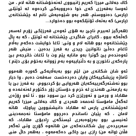
كاك جه‌لالی میرزا كه‌ریم زانیبووی له‌نه‌خۆشخانه‌ هاته‌ لام ، من
ئه‌وسا به‌قه‌رزی كه‌ی خوا ده‌روویه‌كی كرده‌وه‌ له‌ ئوتێلی
(پارس) ده‌نووستم، هه‌ر به‌و شێوه‌یه‌ش نانم له‌ چێشتخانه‌ی
(پارس) كه‌ به‌ته‌ك ئۆتێلكه‌وه‌ بوو ده‌خوارد...
(هه‌رگیز له‌بیرم ناچێ به‌ هۆی ئه‌وه‌ی قه‌رزێكی زۆرم له‌سه‌ر
كه‌ڵه‌كه‌ ببوو ، كابرای شاگردی چێشتخانه‌ له‌ ئوتێل ، كه به‌‌ پاڵ
چێشتخانه‌وه‌ بوو هاته‌ لام و وتی: ئاغا خوایشت ده‌كه‌م به‌ڵام
ئاغام ده‌ڵێ ناتوانین چیدی به‌ قه‌رز بده‌ین ، منیش هه‌ر
ئه‌وه‌نده‌م پێ گوترا به‌و مانایه‌ پێم وت با ئاغات خاترجه‌م بێ
پاره‌كه‌ی ناخورێ و به‌ دڵنیاییه‌وه‌ به‌م زووانه‌ به‌خۆم بۆی دێنم )
ئه‌و شان شكانه‌ی من لێم بوو به‌به‌ڵایه‌كی گه‌وره‌ هه‌موو
ئاماژه‌ پزیشكییه‌كان وایان ده‌رده‌خست سه‌قه‌ت ده‌بم ، وا دیار
بوو نه‌شته‌رگه‌رییه‌كه‌یان هه‌روایی بۆ كردبووم، به‌ قه‌رز بێ یا
به‌ یارمه‌تی هه‌ندێ له‌ خزم و دۆستان زۆر دكتۆرم له‌نه‌غه‌ده‌ و
مهاباد و ورمێ و ته‌ورێزێ كرد بێ سوود بوو ، تا ئه‌و ڕۆژه‌ی
له‌گه‌ڵ مامۆستا ئه‌حمه‌د هه‌ردی و كاك جه‌لالی میزرا كه‌ریم
له‌چێشتخانه‌ی پارس له‌ مهاباد دانیشتبووین پیاوێك هاته‌
لامان ، كه‌ پێیان ناساندم ده‌رچوو مامۆستا نه‌جمه‌دینی
ئه‌نیسی بوو به‌ڕێوه‌به‌ری ئیستگه‌ی ڕادیۆی مهاباد، كه‌
سه‌ربرده‌ی پیل شكاندنه‌كه‌ی من هاته‌وه‌ گۆڕێ وتی ئه‌گه‌ر
فڵان (واته‌ من) ڕازی بێ چاكی ده‌كه‌مه‌وه ‌، به‌هه‌ر حاڵ منی