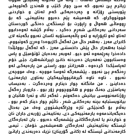
زیاترم پێ نه‌بوو، كه‌ سێ چوار كتێب و هه‌ندێ گه‌لوپه‌لی
پێویستی ڕۆژانه‌ و چه‌رده‌یه‌كی كه‌م له‌نان و خواردنی
قووتووكراو، كه‌ هه‌میشه‌ پێم ده‌بوو به‌تایبه‌تی، كه‌ بۆ
ڕووماڵی هه‌واڵ و ڕاپۆرت بۆ ئیستگه‌ی ده‌نگی كوردستان
سه‌ردانی به‌ره‌كانی شه‌ڕم ده‌كرد ، به‌ڵام كێشه‌ له‌وه‌دابوو
له‌ناو ئه‌و ئاپۆڕایه‌ و ئه‌و پاڵه‌په‌ستۆیه‌ ئاسان نه‌بوو بگه‌یته‌ لای
كابرای مه‌رز ، به‌هه‌ر حاڵ من له‌گه‌ڵ كازیوه‌دا وه‌ڕێ كه‌وتبووم،
ئینجا به‌هه‌زار حاڵ پێش داخستنی مه‌رز ، كه‌ له‌گه‌ڵ بوولێڵدا
داده‌خرا په‌ڕێمه‌وه‌ ئه‌و دیو.. له‌وبه‌ر به‌ده‌یان ئۆتۆمبێل و پاس
وه‌ستابوون نه‌فه‌ریان ده‌بردنه‌ خانێ (پیرانشه‌هر)، جێی خۆم
له‌پاسێكدا كرده‌وه ‌، هه‌رزانتر بوو، ڕاستی من پاره‌یه‌كی له‌و
ڕه‌نگه‌م پێ نه‌بوو ، پێشمه‌رگه‌ ئه‌وسا مووچه‌ ، وه‌ك مووچه‌ی
نه‌بوو ، ناوه‌ ناوه‌ گیرفانپووڵییه‌كیان به‌ناوی (یارمه‌تی)
ده‌داینێ ، من مانگانه‌ چوار دینارم وه‌رده‌گرت ، به‌حیساب
په‌یامنێری جه‌نگ بووم و هاتووچووم زۆر بوو ، جاروبار ڕه‌گه‌ڵ
ڕۆژنامه‌نووسی بیانیش ده‌كه‌وتم ، ئه‌گه‌ر تاك و ته‌را هاتبان و
بیانویستبایه‌ بچنه‌ به‌ره‌كانی شه‌ڕ ، ناڵێم چوار دینار كه‌م بوو ،
به‌ڵام بۆ گه‌نجێكی تازه‌ وێڕاگه‌یشتووی وه‌ك من به‌حاڵ
ده‌یگه‌یاندمه‌وه‌ یارمه‌تییه‌كی دی، به‌تایبه‌تی زۆربه‌ی جاران نان
و خواردنم یا له‌باره‌گاكانی پێشمه‌رگه‌ ده‌بوو ، یان له‌باره‌گای
ئیستگه‌ به‌تایبه‌تیش له‌باره‌گای هه‌میشه‌یی خۆمان ، تیمی
كارمه‌ندانی ئیستگه‌ له‌ (كانی گۆڕینان) نزیك ده‌ربه‌ندی ڕایاتێ