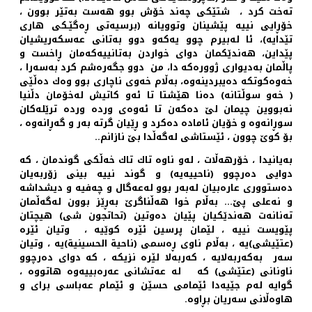
ته‌خت كرد ، شتێكی چه‌ند خۆش بوو هه‌ست به‌تێر بوون ،
خۆڕایی نییه‌ پێشینان وتوویانه‌ (برسیه‌تی ڕه‌گێـكی هاری
تێدایه‌)، ئا له‌بیرم چوو یه‌كه‌و دوو به‌تانی عه‌سكه‌ریشیان
پێداین، هه‌ندێكمان دوای خواردن به‌تانییه‌كه‌مان ڕاخست و
پاڵمان به‌دیواری ژووره‌كه‌ دا، من دوو جگه‌ره‌شم كرد به‌سه‌را ،
خه‌وه‌كوتكه‌ ده‌یبردینه‌وه‌، به‌ڵام خه‌وی ناچاری بوو وه‌ك ده‌ڵێی
( خه‌و سوڵتانه‌) ده‌نا هێشتا تا ئه‌و كاتیش له‌خۆمان دڵنیا
نه‌بووین چیمان لێ ده‌كه‌ن تا ئه‌وه‌ی ورده‌ ورده‌ ترێله‌كان
‌سوڕانه‌وه‌ و خۆیان ئاماده‌ ده‌كرد و ڕێیان گرته‌ به‌ر و گه‌ڕانه‌وه ‌،
بۆ كوێ چوون ، ئێستاشی له‌گه‌ڵدا بێ نازانم..
به‌یانیدا ، خۆرهه‌ڵات ، له‌و ناوه‌ تاك تاك خه‌ڵكی گوندمان ، كه‌
دوایی ده‌رچوو (ناحییه‌یه‌) و گوند نییه‌ بینی زۆربه‌یان
ده‌ستووری عاره‌بیان له‌به‌ر بوو له‌عه‌گال و چه‌فیه‌ و دیشداشه‌
و نه‌علی پێ... به‌ڵام خوا هه‌ڵناگرێ به‌ڕێز بوون له‌گه‌ڵمان
ته‌نانه‌ت هه‌ندێكیان پێیان ده‌وتین (تحاتجون شی) هیچتان
پێویست نییه ‌، لێمان پرسین ئێره‌ كوێیه‌ ، وتیان ئێره‌
(عتێیشی)یه ‌، به‌ڵام ناوی ڕه‌سمی (ناحیة‌ الحسینیة‌)یه‌ ، وتیان
سه‌ر به‌كه‌ربه‌لایه ‌، كه‌ربه‌لا لێره‌ نزیكه‌ ، كه‌ دوای ده‌رچوو
ناونانی (عتێشی) كه‌ ‌ له‌ عه‌تشانی عه‌ره‌بییه‌وه‌ هاتووه‌ ،
گوایه‌ له‌م جێیه‌دا ئێمامی حسێن و ئێمام عه‌باسی برای و
هاوه‌ڵانی سه‌ریان بڕاوه‌.