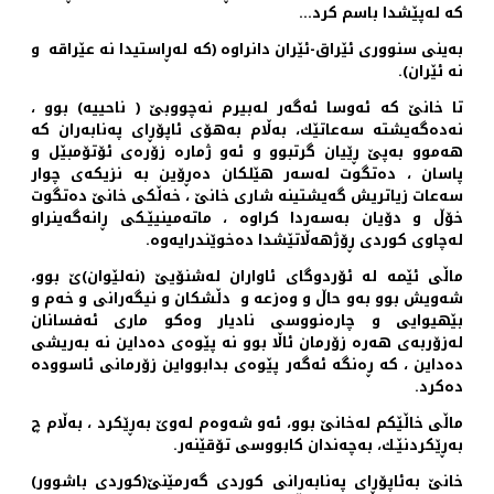
كه‌ له‌پێشدا باسم كرد...
به‌ینی سنووری ئێراق-ئێران دانراوه‌ (كه‌ له‌ڕاستیدا نه‌ عێراقه‌ و
نه‌ ئێران).
تا خانێ كه‌ ئه‌وسا ئه‌گه‌ر له‌بیرم نه‌چووبێ ( ناحییه‌) بوو ،
نه‌ده‌گه‌یشته‌ سه‌عاتێك، به‌ڵام به‌هۆی ئاپۆڕای په‌نابه‌ران كه‌
هه‌موو به‌پێ ڕێیان گرتبوو و ئه‌و ژماره‌ زۆره‌ی ئۆتۆمبێل و
پاسان ، ده‌تگوت له‌سه‌ر هێلكان ده‌ڕۆین به نزیكه‌ی ‌چوار
سه‌عات زیاتریش گه‌یشتینه‌ شاری خانێ ، خه‌ڵكی خانێ ده‌تگوت
خۆڵ و دۆیان به‌سه‌ردا كراوه‌ ، ماته‌مینیێـكی ڕانه‌گه‌ینراو
له‌چاوی كوردی ڕۆژهه‌ڵاتێشدا ده‌خوێندرایه‌وه‌.
ماڵی ئێمه‌ له ئۆردوگای ئاواران له‌شنۆیێ (نه‌لێوان)ێ بوو،
شه‌ویش بوو به‌و حاڵ و وه‌زعه و دڵشكان‌ و نیگه‌رانی و خه‌م و
بێهیوایی و چاره‌نووسی نادیار وه‌كو ماری ئه‌فسانان
له‌زۆربه‌ی هه‌ره‌ زۆرمان ئاڵا بوو نه‌ پێوه‌ی ده‌داین نه‌ به‌ریشی
ده‌داین ، كه‌ ڕه‌نگه‌ ئه‌گه‌ر پێوه‌ی بدابوواین زۆرمانی ئاسووده‌
ده‌كرد.
ماڵی خاڵێكم له‌خانێ بوو، ئه‌و شه‌وه‌م له‌وێ به‌ڕێكرد ، به‌ڵام چ
به‌ڕێكردنێـك، به‌چه‌ندان كابووسی تۆقێنه‌ر.
خانێ به‌ئاپۆڕای په‌نابه‌رانی كوردی گه‌رمێنێ(كوردی باشوور)