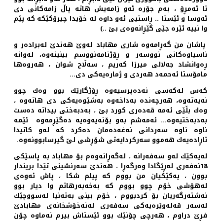
تا ئه‌مڕۆ ، به‌م جۆره‌ ئه‌و زامه‌یش هاته‌ پاڵ زامه‌كانی دی
ئه‌وسا و ئێستا .. ڕاستیی ئه‌و داوه‌‌ له‌ خۆیدا چیرۆكێكه‌ كه‌ پێم
وا نییه‌ ئێره‌ جێی گێڕانه‌وه‌ی بێ ..)
پاشان من گه‌ڕامه‌وه‌ شاری مهاباد له‌وێ هه‌ندێ له‌براده‌ر و
ناسیاوه‌كانی نووسه‌ر و ڕۆژنامه‌نووسم بینینه‌وه‌، له‌وانه‌
ڕه‌وانشاد جه‌لالی میرزا كه‌ریم ، سه‌ڵاح شوان ، هه‌روه‌ها
مامۆستا ئه‌حمه‌د هه‌ردی و ژماره‌یه‌كی دی...
كه‌س له‌كه‌سی نه‌ده‌پرسیه‌وه‌ ڕۆژگارێك بوو وه‌ك چوو
نه‌یه‌ته‌وه‌، هه‌رچه‌نده‌ به‌داخه‌وه‌ به‌شێوه‌یه‌كی دی هاته‌وه ‌،
وه‌ك بڵێی ئه‌مه‌ قه‌ده‌ری كورد بێ ، به‌دبه‌ختی بیداته‌ ده‌ست
به‌دبه‌ختیه‌وه‌... ئه‌مه‌شم به‌و بۆنه‌یه‌وه‌یه‌ ده‌گێڕمه‌وه‌ ئێمه‌
ناوه‌ ناوه‌ سه‌ردانی نه‌غه‌ده‌مان ده‌كرد كه‌ له‌و كاتیدا
تاڕاده‌یه‌ك هه‌موو سه‌ركردایه‌تی شۆڕشی لێ گیرسابوونه‌وه‌.
له‌یه‌كێك له‌و سه‌فه‌رانه ‌، له‌گه‌ڕانه‌وه‌م بۆ مهاباد به‌ پاسێكی
18نه‌فه‌ری له‌ڕێگادا وه‌رگه‌ڕا ، هه‌ندێ سه‌رنشینی تێدا بریندار
بوون ، یه‌كێكیان من بووم كه‌ پیلم شكا ، پاش ئه‌وه‌ی
له‌هۆشی خۆم چوو بووم كه‌ به‌خه‌به‌رهاتم وا دیار بوو
نه‌شته‌رگه‌ریان بۆ كردبووم ، خۆم بینی به‌ته‌نیا له‌سووچێك
له‌سه‌ر قه‌له‌وێره‌یه‌كی سه‌فه‌ری له‌نه‌خۆشخانه‌ی مهابادێ
فڕێ دراوم ، هه‌رچی چۆنێك بوو ئێستاش بیرم نه‌ماوه‌ چۆن