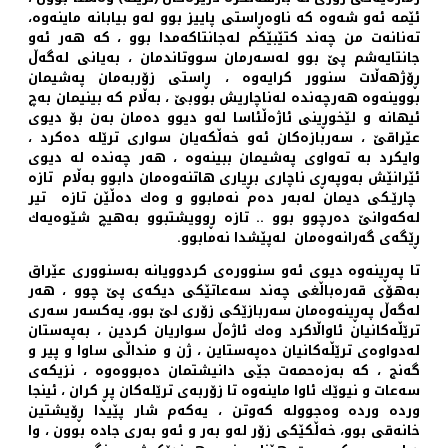
ئێمه‌ ئه‌و شه‌وه‌ كه‌ ناوه‌ڕاستی پاییز بوو له‌و بیابانه‌ ماینه‌وه‌،
ته‌نانه‌ت من چه‌ند كتێبێكم له‌جانتاكه‌مدا بوو ، كه‌ هه‌ر ئه‌و
جانتایه‌شم پێ بوو له‌سه‌رمان سووتاندمان ، به‌یانی له‌گه‌ڵ
ڕۆژهه‌ڵات سنوور كرایه‌وه‌ ، ڕاستی زۆربه‌مان په‌شیمان
بووینه‌وه هه‌رچه‌نده‌ له‌ناچاریش بووبێ ، به‌ڵام كه‌ بینیمان به‌چ
ئیهانه‌ و لێخوڕینی ئاژه‌ڵئاسا له‌و دیوو ده‌مان به‌ن بۆ دیوی
عێراقێ ، سه‌ربازه‌كان ئه‌و خه‌ڵكه‌یان سواری ترێله‌ ده‌كرد ،
وایكرد به‌ ته‌واوی په‌شیمان ببینه‌وه‌ ، هه‌ر چه‌نده‌ له‌ دیوی
ئێرانێش به‌وپه‌ڕی ناچاری بڕیاری هاتنه‌وه‌مان دابوو به‌ڵام تازه‌
چارێـكی دیمان له‌به‌ر ده‌م نه‌مابوو و وه‌ك ده‌ڵێن تازه‌ تیر
له‌كه‌وانێ ده‌رچوو بوو .. تازه‌ ڕوویشتبوو به‌هیچ شێوه‌یه‌ك
ڕێگه‌ی گه‌رانه‌وه‌مان له‌پێشدا نه‌مابوو.
تا په‌ڕینه‌وه‌ دیوی ئه‌و سنووره‌ی كردوویانه‌ به‌سنووری عێراق
به‌هۆی قه‌ره‌باڵغی چه‌ند سه‌عاتێكی دیكه‌ی پێ چوو ، هه‌ر
له‌گه‌ڵ په‌ڕینه‌وه‌مان سه‌ربازێكی زۆری لێ بوو، یه‌كسه‌ر سه‌ری
ترێڵه‌كانیان ئاواڵاكرد وه‌ك ئاژه‌ڵ سواریان كردین ، به‌په‌ستان
له‌دواوه‌ی ترێڵه‌كانیان ده‌په‌ستاین ، ژن و منداڵی ساوا و پیر و
گه‌نج ، كه‌ به‌زه‌حمه‌ت جێی دانیشتمان ده‌بووه‌وه‌ ‌، نزیكه‌ی
سه‌عات و نیوێك ئاوا ماینه‌وه‌ تا زۆربه‌ی ترێله‌كان پڕ كران ، ئینجا
ورده‌ ورده‌ وه‌جووله‌ كه‌وتن ، یه‌كه‌م شار پێیدا ڕۆیشتین
خانه‌قی بوو، خه‌ڵكێكی زۆر له‌و به‌ر و ئه‌و به‌ری جاده‌ بوون ، وا