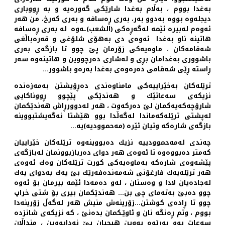
به‌غدا بووم ، به‌ڵام به‌غدا شارێكی گه‌وره‌یه‌ و به‌ ڕووباری
دیجله‌وه‌ بووه‌ به‌دوو به‌ر، به‌ری ڕه‌سافه‌ و به‌ری كه‌رخ، من هه‌ر
ئه‌وه‌م له‌بیره‌ ئێمه‌ له‌گه‌ڕه‌كی (الشعب)ـه‌وه‌ له‌ به‌ری ڕه‌سافه‌
هاتینه‌ ناو به‌غدا ئه‌وه‌ی دی به‌هۆی شلۆغی و قه‌ره‌باڵغی
شه‌قامه‌كان ، ماوه‌یه‌كی زۆرمان پێ چوو تا بازگه‌ی به‌ری
باشووری به‌غدامان بڕی و له‌شاری ده‌رچووین و هاتینه‌وه‌ سه‌ر
ڕاسته‌ ڕێی شه‌قامی ده‌ره‌وه‌ی به‌غدا به‌ره‌و باشوور...
ترێله‌كان به‌خێراییه‌كی مامناوه‌ندی ده‌ڕۆیشتن به‌مه‌زه‌نده‌
نزیكه‌ی سه‌عاتێك و هه‌ندێكی پێچوو ڕووناكایی
شارۆچه‌كه‌یه‌كمان لێ ده‌ركه‌وت ، هه‌ر له‌دوورڕاش هه‌ندێكمان
له‌پشتی ترێله‌كه‌ماندا له‌گه‌ڵدا بوو هێشتا نه‌گه‌یشتبووینه‌
بازگه‌ی شاره‌كه‌ وتیان ئێره‌ (مه‌حموودیه)یه‌...
چه‌ندی له‌مه‌حموودییه‌ نزیك ده‌بووینه‌وه‌ ترێله‌كان خێراییان
كه‌متر ده‌بووه‌وه‌ تا ئه‌وه‌ی هه‌ر دوای ده‌ربازبوونمان له‌بازگه‌ی
پێشه‌وه‌ی شاره‌كه‌ به‌ماوه‌یه‌كی كورت ترێله‌كان وه‌ك ئه‌وه‌ی
هه‌ر ترێله‌یه‌ك فارغۆنی شه‌مه‌نده‌فه‌رێك بێ یه‌ك به‌‌دوای یه‌ك
له‌جاده‌یان لادا و وه‌ستان ، له‌و ده‌مه‌دا ئێمه‌ بیرمان بۆ ئه‌وه‌
چوو ده‌بێ به‌ته‌مای چی بن... هه‌ندێكمان بیری بۆ شتی خراپ
چوو تا ڕاده‌ی كوشتن...زۆرینه‌ش منیش هه‌ر له‌گه‌ڵ زۆرینه‌دا
بووم ، وتم‌ ڕه‌نگه‌ نان و ئاوێـكمان بده‌نێ ، كه‌ نزیكه‌ی شانزده‌
سه‌عات بوو به‌ڕێوه‌ بووین هیچیان پێ نه‌دابووین ، منداڵان