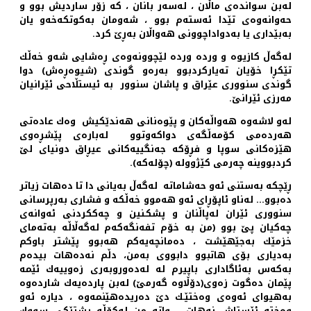
له‌بن سوانده‌ی ماڵان ، له‌سه‌ر بانان ، كه‌ زۆر ساردیش بوو و
حه‌وانه‌وه‌ی تێدا ئه‌سته‌م بوو ، شه‌ومان به‌كوتكه‌خه‌و یان
به‌بێداری یا به‌دواداچوونی هه‌واڵان به‌ڕێ كرد.
له‌گه‌ڵ كازیوه‌ و ورده‌ ورده‌ لێچوونه‌وه‌ی ڕه‌شایی شه‌و خه‌ڵك
تێكڕا خۆیان ته‌یاركردبوو به‌ره‌و گوندی (شیوه‌ڕه‌ش) دوا
گوندی سنووری عێراق و پاشان سنوور به‌ ئیستڵاحی ئێرانیان
مه‌رزی ئێرانێ.
له‌و لاشه‌وه‌ هه‌واڵه‌كان و پێوه‌نانی هه‌ندێكیش وه‌ك عاده‌تی
هه‌رده‌می كۆمه‌ڵگه‌ی دواكه‌وتوو ‌ له‌باره‌ی پێشڕه‌وی
هێزه‌كانی سوپا و فڕۆكه‌ جه‌نگییه‌كانی عیڕاق دونیای لێ
كردبووینه‌ چه‌رمی كێژووله‌ (چۆله‌كه‌).
ڕێچكه‌ به‌ستنی ئه‌و حه‌شاماته‌ ‌ له‌گه‌ڵ به‌یانی دا تا ده‌هات زیاتر
ده‌بوو... له‌ناو ئاپۆڕای ئه‌و هه‌موو خه‌ڵكه‌ و فشاری به‌رپرسانی
سنووری ئێران له‌پاڵنان و پشكـنین و چه‌ككردنی ئه‌وانه‌ی
چه‌كیان پێ بوو (من به‌ خۆم تفه‌نگه‌كه‌م له‌گه‌ڵاڵه‌ به‌ته‌مای
خزمێك به‌جێهێشت ، ده‌مانچه‌یه‌كم هه‌بوو پێشتر باوكم
به‌دیاری بۆی هاتبوو دابووی به‌من، دڵم نه‌ده‌هات بیده‌م
به‌كه‌س به‌ئاگاداری باپیرم له‌‌ له‌ده‌وروبه‌ری زه‌وییه‌ك ئێمه‌
پێمان ده‌گوت زه‌وی(دۆڵاوه‌ گه‌رمێ) له‌بن پارده‌یه‌ك شارده‌‌وه‌
به‌هیوای ئه‌وه‌ی وه‌ختێـك دێ ده‌ریده‌هێنمه‌وه ‌، دیاره‌ ئه‌و
وه‌خته‌ ئێستاش نه‌هات .. واته‌ من له‌كۆڵه‌ پشتێكی سووك