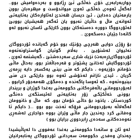
چواربه‌رابه‌ری خۆی خه‌ڵكی تێ ڕژابوو و به‌رده‌وامیش بوو..
له‌گه‌ڵ ئه‌وه‌ی خه‌ڵكی ئه‌وێ میواندۆست و میهره‌بان بوون
یارمه‌تیان ده‌داین ، ئێ دیسان هه‌ندێ له‌ئاواره‌كان به‌تایبه‌تی
ئه‌وانه‌ی ماڵ و حاڵیان نه‌بوو یان ئه‌گه‌ر هه‌یشیان بووبێ
له‌ئۆردووگا دووره‌ ده‌سته‌كان بوون كارێكی ئاسان نه‌بوو له‌و
كاته‌دا جێیان ده‌سكه‌وێ ..
بۆ ڕۆژی دوایی هه‌رچی چۆنێك بوو خۆم گه‌یانده‌ ئۆردووگای
نه‌لیوان له‌شنۆیێ ، به‌ڵام گوتیان گواستراونه‌ته‌وه‌
ئۆردووگای(ڕه‌به‌ت) نزیك شاری سه‌رده‌شتێ ، گه‌یشتمه‌ ئه‌وێ ،
ئۆردووگایش له‌خانێ پشێوتر و قه‌ره‌باڵغتر بوو، به‌حاڵ ماڵی
خۆمانم دۆزیه‌وه ‌، دایكم كه‌ منی بینی یه‌كسه‌ر دایه‌ پڕمه‌ی
گریان ، ئیدی نازانم له‌خۆشی ئه‌وه‌ بوو جارێكی دی منی
بینیوه‌ته‌وه ‌، كه‌ ئه‌وسا پاگه‌نده‌ و ده‌مگۆی هه‌مه‌جۆر كرابوو ،
له‌بۆردوومانی باڵه‌فڕه‌كانی حكوومه‌تی به‌غدا كوژران و بریندار
بوونی خه‌ڵكێكی زۆر به‌تایبه‌تی له‌ئیستگه‌ی ده‌نگی
كوردستان ، یاخود بۆ حاڵی خۆمان بوو، كه‌ ماڵ و خانوومان
له‌گه‌لاڵه‌ به‌بۆردوومانی فڕۆكه‌ ته‌خت بوو بوو ...( دایكم تا
وه‌فاتی كرد چه‌ندین جار ماڵی وێران بووه‌ دواجاری له‌شه‌ڕی
نه‌وه‌ده‌كانی سه‌ده‌ی ڕابردووی برایان بوو )
له‌و ئان و ساته‌دا حكوومه‌تی به‌غدا عه‌فووی دا له‌پاڵیشیدا
چه‌ندان وه‌فدی حكوومه‌ت سه‌ردانی ئۆردووگای په‌نابه‌رانیان