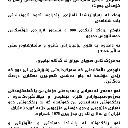
كۆمه‌ڵی چه‌وت)
وه‌ك له‌ په‌راوێزیشدا ئاماژه‌ی پێدراوه‌، ئه‌وه‌ ناوونیشانی
یادداشتنامه‌ی
باوكم بووكه‌ نزیكه‌ی 900 و قسوور لاپه‌ڕه‌ی فۆڵسكابی
ده‌ستنووس ده‌بوو
به‌ داخه‌وه‌ به‌ هۆی بۆمبابارانی خانوو و ماڵمان(ناوه‌ڕاستی
ساڵی 1974 )
به‌ فڕۆكه‌كانی سوپای عیراق له‌ گه‌ڵاڵه‌ تیاچوو .
ناوچه‌ی باڵه‌كایه‌تی ‌كه‌ سه‌ركردایه‌تی (شۆڕش)ی لێ بوو كه‌
زێدی خۆشمه‌ له‌ چاو ده‌شتی هه‌ولێرێ به‌هاری دره‌نگ
ده‌گاتێ .
ئه‌و ده‌مه‌ی له‌ نه‌زانی و به‌دبه‌ختی خۆمان بێ یا گه‌له‌كۆمه‌كی
به‌رژه‌وه‌ندیخوازانی هێزه‌ ئێقلیمی و جیهانگیره‌كانه‌وه‌ ،
ڕێككه‌وتنی (جه‌زاییر)ی لێ كه‌وته‌وه‌ كه‌ به‌ ڕێككه‌وتنی دوو
نه‌یاری مێژوویی و دوو دۆستی مێژوویی دژ به‌ كورد ( عێراق –
ئێران ) ی له‌ 6 ی ئاداری جه‌زاییری 1975 ناسراوه‌.
ئه‌و ڕێككه‌وتنه‌ له‌ پاشاندا مه‌ینه‌تی و ماڵوێرانی و