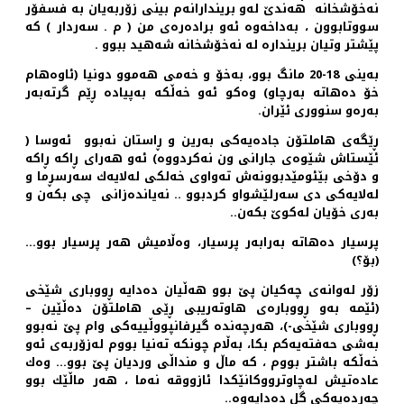
نه‌خۆشخانه‌ هه‌ندێ له‌و بریندارانه‌م بینی زۆربه‌یان به‌ فسفۆر
سووتابوون ، به‌داخه‌وه‌ ئه‌و براده‌ره‌ی من ( م . سه‌ردار ) كه‌
پێشتر وتیان برینداره‌ له‌ نه‌خۆشخانه‌ شه‌هید ببوو .
به‌ینی 18-20 مانگ بوو، به‌خۆ و خه‌می هه‌موو دونیا (ئاوه‌هام
خۆ ده‌هاته‌ به‌رچاو) وه‌كو ئه‌و خه‌ڵكه‌ به‌پیاده‌ ڕێم گرته‌به‌ر
به‌ره‌و سنووری ئێران.
ڕێگه‌ی هاملتۆن جاده‌یه‌كی به‌رین و ڕاستان نه‌بوو ئه‌وسا (
ئێستاش شێوه‌ی جارانی ون نه‌كردووه‌) ئه‌و هه‌رای ڕاكه‌ ڕاكه‌
و دۆخی بێئومێدبوونه‌ش ته‌واوی خه‌لكی له‌لایه‌ك سه‌رسڕما و
له‌لایه‌كی دی سه‌رلێشواو كردبوو .. نه‌یانده‌زانی چی بكه‌ن و
به‌ری خۆیان له‌كوێ بكه‌ن..
پرسیار ده‌هاته‌ به‌رابه‌ر پرسیار، وه‌ڵامیش هه‌ر پرسیار بوو...
(بۆ؟)
زۆر له‌وانه‌ی چه‌كیان پێ بوو هه‌ڵیان ده‌دایه‌ ڕووباری شێخی
(ئێمه‌ به‌و ڕووباره‌ی هاوته‌ریبی ڕێی هاملتۆن ده‌ڵێین –
ڕووباری شێخی-)، هه‌رچه‌نده‌ گیرفانپووڵییه‌كی وام پێ نه‌بوو
به‌شی حه‌فته‌یه‌كم بكا، به‌ڵام چونكه‌ ته‌نیا بووم له‌زۆربه‌ی ئه‌‌و
خه‌ڵكه‌ باشتر بووم ، كه‌ ماڵ و منداڵی وردیان پێ بوو... وه‌ك
عاده‌تیش له‌چاوترووكانێكدا ئازووقه‌ نه‌ما ، هه‌ر ماڵێك بوو
چه‌رده‌یه‌كی گل ده‌دایه‌وه‌..