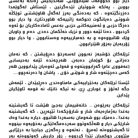
دیار بوو حكوومه‌ت هێنابوونی، هه‌ندێكیش ڕه‌نگه‌ به‌عسی
بووبن ، په‌لكه‌ شووتیان تێده‌گرتین ، ئێستاش له‌گوێمدا
ده‌زرنگێته‌وه ‌، كه‌ به‌ده‌نگی به‌رز له‌گه‌ڵ هاوێشتنی توێكڵه‌
شووتی ده‌یانگوت (حوكمه‌ زاتییه‌كه‌ هاوردتان)، وا دیار بوو
ده‌زگا حزبی و ئه‌منییه‌كانی حزبی به‌عس ئاماده‌كاریان بۆ ئه‌وه‌
كردبوو ، ده‌نا ئێمه‌ دوور و نزیك خه‌ڵكمان ده‌دی ده‌م و چاویان
وێك هاتبووه‌وه‌ و به‌ خه‌مبارییه‌وه‌ وه‌ستابوون ‌‌‌، وا دیار ‌بوو
زۆربه‌یان به‌زۆر هێنرابوون.
ترێله‌كان خۆشبه‌ز نه‌بوون له‌سه‌رخۆ ده‌ڕۆیشتن ، كه‌ نه‌مان
ده‌زانی بۆ كوێمان ده‌به‌ن، هه‌رچه‌نده‌ ئێمه‌ به‌حیسابی
(عه‌فووی عام) گه‌ڕابووینه‌وه‌ و قه‌ولی ئه‌وه‌یان پێدابووین هه‌ر
كه‌س ده‌چێته‌وه‌ شار و شوێنی خۆی ، ‌ پاشان وا ده‌رنه‌چوو....
ئێستا ترێله‌كان به‌خێراییه‌كی مامناوه‌ندی ده‌ڕێیێدان ، ئێمه‌ش
جگه‌ له‌تۆز و غوباری ڕێ، نه‌ تیكه‌ نانێك نه‌ قومه‌ ئاوێكیان
پێداین.
ترێله‌كان به‌رێوه‌ن .. خانه‌قییمان به‌جێ هێشت تا گه‌یشتینه‌
به‌غدا به‌ژماره‌یه‌ك شار و شارۆچكه‌دا تێپه‌ڕین ، كه‌ گه‌یشتینه‌
به‌غدا ، ده‌مێك بوو شه‌ومان به‌سه‌ردا هاتبوو، دیاره‌ به‌غدا وه‌ك
شارێكی دیار و هه‌ڵكه‌وتوو سه‌رده‌مگه‌لێكی به‌خۆیه‌وه‌ بینووه
تا گه‌یشتووه‌ته‌ ئه‌مڕۆ ‌، نه‌ته‌وه‌ و ڕه‌گه‌زی جیاجیا به‌ درێژایی
مێژووی حوكمیان تێدا كردووه‌ ، زۆر جاریش كه‌وتووه‌ته‌ به‌ر