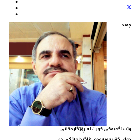
چه‌ند
وێستگه‌یه‌كی كورت له‌ ڕۆژگاره‌كانی
دوای كۆربوونه‌وه‌ی (ئاگردان)ێـكی دی