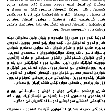
ده‌گوت (ڕه‌زاییه‌)، ئێمه‌ ده‌وری سه‌عات 10ی به‌یانی به‌ڕێ
كه‌وتین ، هه‌ر له‌ڕێگا شه‌ومان به‌سه‌رداهات، به ‌ته‌ورێز و
ئه‌رده‌بیل و چه‌ندان شار و شارۆچكه‌دا تێپه‌ڕێن تا دره‌نگانی
شه‌و گه‌یشتینه‌ شاری (ڕه‌شت) ،‌ دوایی زانیمان له‌شاری
(ڕه‌شت)ین ، ئێمه‌یان له‌نزیك كارگه‌یه‌ك دانا له‌شوێنێك نزیكی
ڕه‌شت ناوی (سوومعه‌ سه‌را) بوو.
له‌وێدا هه‌ر دوو سێ ڕۆژ ماینه‌وه‌ و پێیان وتین ده‌توانن بچنه‌
شار و له‌وێ له‌ ئوتێل بن ، ئێمه‌ چوار پێنج كه‌س بووین ، ئه‌وه‌ی
به‌بیرم مابێ خۆم و ملازم شوان ، كه‌ دوایی به‌ملازم شوانی
پاسۆك ناسرا ، هه‌روه‌ها خوالێخۆشبووان د.سه‌عه‌دی غه‌ریب، ‌
ڕاگری كۆلیژی كشتوكاڵی زانكۆی سلێمانی و مارف ژاژڵه‌یی
چووینه‌ ئوتێلێك ناوی (بین المللی) بوو ( ئوتێلێكی بێ پله‌ و
پایه‌ بوو ناوه‌كه‌ی لێ خه‌سار بوو) ، دیاره‌ كه‌ خه‌رجی ئوتێل و
خواردن له‌سه‌ر حسابی خۆمان بوو ، ئێمه‌ش ئه‌وانه‌ی كه‌ ناومان
هێنان پێكه‌وه‌ بووین ، به‌تایبه‌تی من پاره‌یه‌كی ئه‌وتۆم نه‌بوو ،
زۆر جار براده‌ران هه‌قی خواردنێكی هاكه‌زاییان بۆ ده‌دام .
شاری (ڕه‌شت) شارێكی جوان و خۆش و شارستانی بوو و
له‌به‌نده‌ری په‌هله‌وی ئه‌وسا (ئه‌نزه‌لی ئێستا)نزیك بوو ، كه‌
به‌تایبه‌تی كه‌شتی سۆڤیه‌تی ئه‌وسا له‌نگه‌ریان لێ ده‌گرت.
برنجێكی ده‌رجه‌ یه‌كیان له‌ته‌واوی ئێرانێدا هه‌بوو ، ده‌ڤه‌رێك