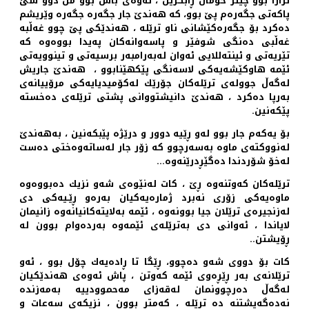
ترازا بوو چیتر خۆمان ڕابگرین ، ئه‌وه‌ی باش بوو من دوو سێ
پاكه‌تی جگه‌ره‌م پێ بوو، كه‌ هه‌ندێ جار جگه‌ره‌ ‌جگه‌ره‌ وێریشم
ده‌كرد بۆ جگه‌ره‌كێشانی ناو ترێله ‌، هه‌ندێكی پێ چوو غه‌ڵبه‌
غه‌ڵبی ده‌نگی شوفێر و پاسه‌وانه‌كان په‌یدا بووه‌وه‌ كه‌
تێریه‌تی و ئینته‌للایی ئه‌وان له‌به‌رامبه‌ر برسیه‌تی و تینوویه‌تی
ئێمه‌ هاوكێشه‌یه‌كی لاسه‌نگی پێكهێنابوو ، ‌ هه‌ندێ جاریش
له‌گه‌ڵ جووله‌ی ترێله‌كان جۆرێك له‌كۆمیدیایه‌كی مرۆییانه‌ی
به‌رپا ده‌كرد ، هه‌ندێ دانیشتووانی پشتی ترێله‌ی‌ ده‌خسته‌
پێكه‌نین.
بۆ یه‌كه‌م جار بوو له‌و ڕێیه‌ دوور و درێژه‌ پێبكه‌نین ، به‌هه‌ندێ
له‌نووكته‌ی ماوه‌ به‌سه‌رچوو كه‌ زۆر جار له‌ساته‌وه‌ختی ده‌ست
له‌خۆ شۆردندا ده‌گێڕدرێنه‌وه‌...
ترێله‌كان كه‌وتنه‌وه‌ ڕێ ، كات له‌نێوه‌ی شه‌و نزیك ده‌بووه‌وه‌
ماوه‌یه‌كی زۆری نه‌برد ژماره‌یه‌كیان به‌ره‌و ڕێـیه‌كی دی
له‌زنجیره‌ی ترێلان‌ جیا بوونه‌وه‌ ، ئێمه‌ به‌لایته‌كانیانه‌وه‌ زانیمان
لایاندا ، ئه‌وانی دی به‌ترێله‌ی ئێمه‌وه‌ به‌رده‌وام بوون له‌
ڕۆیشتن..
كات بۆ دووی شه‌و ده‌چوو، ڕێگا تا ڕاده‌یه‌ك چۆل بوو ، ئه‌و
ترێلانه‌ی به‌ر ڕێڕه‌وی ئێمه‌ كه‌وتن ، پاش ئه‌وه‌ی هه‌ندێكیان
له‌گه‌ڵ ده‌رچوونمان له‌قه‌زای مه‌حموودییه‌ به‌مه‌زنده‌
نه‌ده‌گه‌یشتنه‌ ده‌ ترێله ‌، كه‌متر بوون ، نزیكه‌ی سه‌عات و