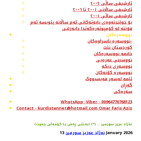
ئارشیفی ساڵی ٢٠٠٢
ئارشیفی ساڵانی ٢٠٠١ تا ٢٠٠٦
ئارشیفی ساڵی ٢٠٠١
بۆ خوێندنەوەی بابەتەکانی ئەم ساڵانە پێویسە ئەم
فۆنتە لە کۆمپوتەرەکەتدا دابەزێنی
نووسەرەکان
نووسەرە ناسراوەکان-
کوردستان نێت
خانمە نووسەرەکان
نووسینی عەرەبی
نووسەری دیکە
نووسەرە کۆنەکان
ئێمە لەسەر فەیسبووک
گەڕان
سەرەکی
WhatsApp -Viber - 00964770768123
Contact - kurdistannet@hotmail.com Omar Faris Aziz
(به‌ختی ڕه‌ش یـا كـۆمه‌ڵی چه‌وت) (*) ... نه‌ژاد عزیز سورمێ
13 January 2026
نەژاد عەزیز سورمێ