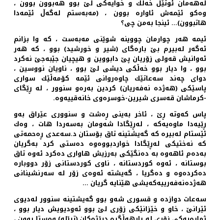
له‌هه‌مان ئوتێل خه‌ڵك و خوایه‌كی لێ بوو هه‌بوون بوون ،
وه‌كو ئێمه‌ش ئاواره‌ بوون ، (مه‌به‌ستم له‌گه‌ڵ ئێمه‌دا
هاتبوون)... ئینجا به‌من چی؟
ئیمه‌ هه‌ر چوارمان چووینه‌ شوێنی مه‌به‌ست ، كه‌ وا بزانم
ئه‌گه‌ر له‌بیرم بێ باره‌گای (شیر و خورشید) بوو ، كه‌ هه‌ر
ئه‌وانیش قه‌ولی زۆریان پێ دابووین و هیچیان جێبه‌جێ نه‌كرد
بوو ، وا دیار بوو خه‌ڵكی دیشی لێ بوو ، ناویان نووسین ،
دوای چه‌ند سه‌عاتێك چاوه‌روانی ئێمه‌ كۆمه‌ڵێك سواری
پاسێكی (هه‌ژده‌ نه‌فه‌ریان) كردین به‌ره‌و سنوور ، له‌ ڕێگای
-كرماشان قه‌سری شیرین-خوسره‌وی خانه‌قییه‌وه‌.
پاس كه‌وته‌ ڕێ ، ئاخر به‌ینی ڕه‌شت و سنووری عێراق به‌و
ڕێیه‌دا ماوه‌یه‌كه ‌، له‌ڕێگادا شه‌ومان به‌سه‌ردا هات ، وه‌ك
ئێستام له‌بیره‌ كه‌ گه‌یشتینه‌ تاق بۆستان د.سه‌عدی ڕه‌حمه‌تی
كه‌ نه‌ختیكی له‌ڕێگادا خواردبووه‌وه‌ ده‌ستی كرد به‌گریان
به‌ده‌م ئا‌هه‌وه‌ به‌ ده‌نگێكی به‌رزیش هاواری ده‌كرد ئه‌وه‌ تاق
بوستانه‌ ، ئه‌وه‌ كوردستانه ‌، ناوی كوردستانی زۆر دووباره‌
ده‌كرده‌وه‌ و ده‌گریا ، گه‌یشته‌ ئه‌وه‌ی زۆر له‌ سه‌رنشینانی
هه‌ژده‌نه‌فه‌رییه‌كه‌یشی هێنایه‌ گریان ...
سه‌عات دوازده‌ و قسوری شه‌و بوو گه‌یشتینه‌ سنوور له‌دیوی
ئێرانێ ، خاو و خێزانێكی زۆری لێ بوو ئه‌ودیویش دیار بوو ،
ژماره‌یه‌كی زۆری له‌ بارهه‌ڵگره‌ درێژه‌كان (ترێله‌) وه‌ستا بوون ،