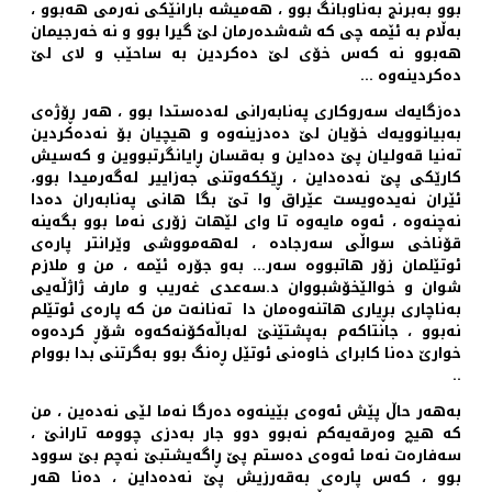
بوو‌ به‌برنج به‌ناوبانگ بوو ، هه‌میشه‌ بارانێكی نه‌رمی هه‌بوو ،
به‌ڵام به‌ ئێمه‌ چی كه‌ شه‌شده‌رمان لێ گیرا بوو و نه‌ خه‌رجیمان
هه‌بوو نه‌ كه‌س خۆی لێ ده‌كردین به‌ ساحێب و لای لێ
ده‌كردینه‌وه‌ ...
ده‌زگایه‌ك سه‌روكاری په‌نابه‌رانی له‌ده‌ستدا بوو ، هه‌ر ڕۆژه‌ی
به‌بیانوویه‌ك خۆیان لێ ده‌دزینه‌وه‌ و هیچیان بۆ نه‌ده‌كردین
ته‌نیا قه‌ولیان پێ ده‌داین و به‌قسان ڕایانگرتبووین و كه‌سیش
كارێكی پێ نه‌ده‌داین ، ڕێككه‌وتنی جه‌زاییر له‌گه‌رمیدا بوو،
ئێران نه‌یده‌ویست عێراق وا تێ بگا هانی په‌نابه‌ران ده‌دا
نه‌چنه‌وه ‌، ئه‌وه‌ مایه‌وه‌ تا وای لێهات زۆری نه‌ما بوو بگه‌ینه‌
قۆناخی سواڵی سه‌رجاده ‌، له‌هه‌مووشی وێرانتر پاره‌ی
ئوتێلمان زۆر هاتبووه‌ سه‌ر... به‌و جۆره‌ ئێمه ‌، من و ملازم
شوان و خوالێخۆشبووان د.سه‌عدی غه‌ریب و مارف ژاژڵه‌یی
به‌ناچاری بڕیاری هاتنه‌وه‌مان دا ته‌نانه‌ت من كه‌ پاره‌ی ئوتێلم
نه‌بوو ، جانتاكه‌م به‌پشتێنێ له‌باڵه‌كۆنه‌كه‌وه‌ شۆڕ كرده‌وه‌
خوارێ ده‌نا كابرای خاوه‌نی ئوتێل ڕه‌نگ بوو به‌گرتنی بدا بووام
..
به‌هه‌ر حاڵ پێش ئه‌وه‌ی بێینه‌وه‌ ده‌رگا نه‌ما لێی نه‌ده‌ین ، من
كه‌ هیچ وه‌رقه‌یه‌كم نه‌بوو دوو جار به‌دزی چوومه‌ تارانێ ،
سه‌فاره‌ت نه‌ما ئه‌وه‌ی ده‌ستم پێ ڕاگه‌یشتبێ نه‌چم بێ سوود
بوو ، كه‌س پاره‌ی به‌قه‌رزیش پێ نه‌ده‌داین ، ده‌نا هه‌ر