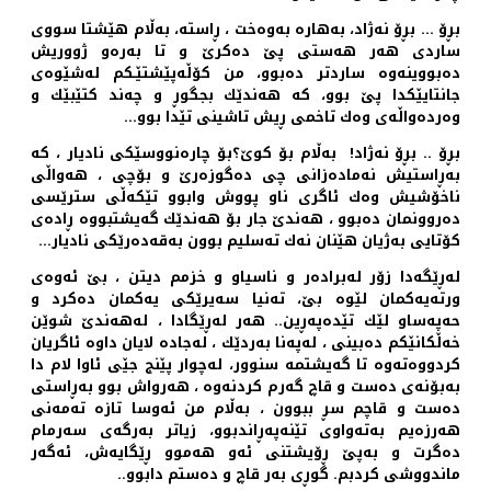
بڕۆ ... بڕۆ نه‌ژاد، به‌هاره‌ به‌وه‌خت ، ڕاسته‌، به‌ڵام هێشتا سووی
ساردی هه‌ر هه‌ستی پێ ده‌كرێ و تا به‌ره‌و ژووریش
ده‌بووینه‌وه‌ ساردتر ده‌بوو، من كۆڵه‌پێشتێـكم له‌شێوه‌ی
جانتایێكدا پێ بوو، كه‌ هه‌ندێك بجگوڕ و چه‌ند كتێبێك و
وه‌رده‌واڵه‌ی وه‌ك تاخمی ڕیش تاشینی تێدا بوو...
بڕۆ .. بڕۆ نه‌ژاد! به‌ڵام بۆ كوێ؟بۆ چاره‌نووسێكی نادیار ، كه‌
به‌ڕاستیش نه‌ماده‌زانی چی ده‌گوزه‌رێ و بۆچی ، هه‌واڵی
ناخۆشیش وه‌ك ئاگری ناو پووش وابوو تێكه‌ڵی سترێسی
ده‌روونمان ده‌بوو ، هه‌ندێ جار بۆ هه‌ندێك گه‌یشتبووه‌ ڕاده‌ی
كۆتایی به‌ژیان هێنان نه‌ك ته‌سلیم بوون به‌قه‌ده‌رێكی نادیار...
له‌ڕێگه‌دا زۆر له‌براده‌ر و ناسیاو و خزمم دیتن ، بێ ئه‌وه‌ی
ورته‌یه‌كمان لێوه‌ بێ، ته‌نیا سه‌یرێكی یه‌كمان ده‌كرد و
حه‌په‌ساو لێك تێده‌په‌ڕین.. هه‌ر له‌ڕێگادا ، له‌هه‌ندێ شوێن
خه‌ڵكانێكم ده‌بینی ، له‌په‌نا به‌ردێك ، له‌جاده‌ لایان داوه‌ ئاگریان
كردووه‌ته‌وه‌ تا گه‌یشتمه‌ سنوور، له‌چوار پێنج جێی ئاوا لام دا
به‌بۆنه‌ی ده‌ست و قاچ گه‌رم كردنه‌وه‌ ، هه‌رواش بوو به‌ڕاستی
ده‌ست و قاچم سڕ ببوون ، به‌ڵام من ئه‌وسا تازه‌ ته‌مه‌نی
هه‌رزه‌یم به‌ته‌واوی تێنه‌په‌ڕاندبوو، زیاتر به‌رگه‌ی سه‌رمام
ده‌گرت و به‌پێ ڕۆیشتنی ئه‌و هه‌موو ڕێگایه‌ش، ئه‌گه‌ر
ماندووشی كردبم. گوڕی به‌ر قاچ و ده‌ستم دابوو‌..