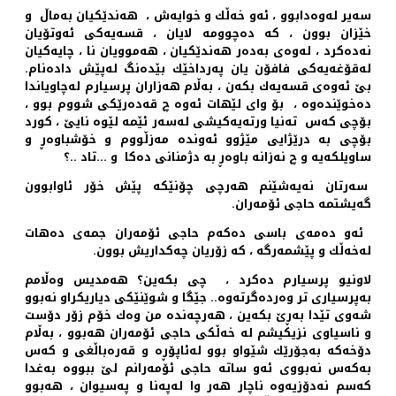
سه‌یر له‌وه‌دابوو ، ئه‌و خه‌ڵك‌ و خوایه‌ش ، هه‌ندێكیان به‌ماڵ و
خێزان بوون ، كه‌ ده‌‌چوومه‌ لایان ، قسه‌یه‌كی ئه‌وتۆیان
نه‌ده‌كرد ، له‌وه‌ی به‌ده‌ر هه‌ندێكیان ، هه‌موویان نا ، چایه‌كیان
له‌قۆغه‌یه‌كی فافۆن یان په‌رداخێك بێده‌نگ له‌پێش داده‌نام.
بێ ئه‌وه‌ی قسه‌یه‌ك بكه‌ن ، به‌ڵام هه‌زاران پرسیارم له‌چاویاندا
ده‌خوێنده‌وه ‌، بۆ وای لێهات ئه‌وه‌ چ قه‌ده‌رێكی شووم بوو ،
بۆچی كه‌س ته‌نیا ورته‌یه‌كیشی له‌سه‌ر ئێمه‌ لێوه‌ نایێ ، كورد
بۆچی به‌ درێژایی مێژوو ئه‌ونده‌ مه‌زڵووم و خۆشباوه‌ڕ و
ساویلكه‌یه‌ و چ نه‌زانه‌ باوه‌ڕ به‌ دژمنانی ده‌كا و ...تاد ..؟
سه‌رتان نه‌یه‌شێنم هه‌رچی چۆنێكه‌ پێش خۆر ئاوابوون
گه‌یشتمه‌ حاجی ئۆمه‌ران.
‌ ئه‌و ده‌مه‌ی باسی ده‌كه‌م حاجی ئۆمه‌ران جمه‌ی ده‌هات
له‌خه‌ڵك و پێشمه‌رگه ‌، كه‌ زۆریان چه‌كداریش بوون.
لاونیو پرسیارم ده‌كرد ، چی بكه‌ین؟ هه‌مدیس وه‌ڵامم
به‌پرسیاری تر وه‌رده‌گرته‌وه‌.. جێگا و شوێنێكی دیاریكراو نه‌بوو
شه‌وی تێدا به‌ڕێ بكه‌ین ، هه‌رچه‌نده‌ من وه‌ك خۆم زۆر دۆست
و ناسیاوی نزیكیشم له خه‌ڵكی ‌حاجی ئۆمه‌ران هه‌بوو ، به‌ڵام
دۆخه‌كه‌ به‌جۆرێك شێواو بوو له‌ئاپۆڕه‌ و قه‌ره‌باڵغی و كه‌س
به‌كه‌س نه‌بووی ئه‌و ساته‌ حاجی ئۆمه‌رانم لێ ببووه‌ به‌غدا
كه‌سم نه‌دۆزیه‌وه‌ ناچار هه‌ر وا له‌په‌نا و په‌سیوان ، هه‌بوو