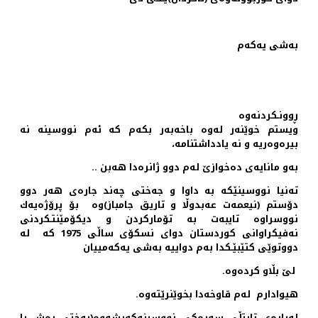
به‌شی یه‌كه‌م
ڕوونـكردنه‌وه‌
ویستم خوێنه‌ر له‌وه‌ باخه‌به‌ر بكه‌م كه‌ ئه‌م نووسینه‌ نه‌
بیره‌وه‌ریه‌ و نه‌ یادداشتنامه‌،
به‌و مانایه‌ی‌ ده‌خوازێ له‌م دوو ژانره‌دا هه‌بن ..
ته‌نیا نووسینێكه‌ به‌ داوا و جه‌ختی چه‌ند جاره‌ی هه‌ر دوو
دۆستم (نیعمه‌ت عه‌بدوڵا و تاریق جامباز)وه‌ ‌ بۆ پرۆژه‌یه‌ك
نووسراوه تایبه‌ت به‌‌ تۆماركردن و دیكۆمێنتـكردنی
نه‌فیكراوانی كوردستان دوای نسكۆی ساڵی 1975 كه‌ له‌
دووتوێی كتێبێـكدا به‌م دواییه‌ به‌شی یه‌كه‌مییان
لێ بڵاو كرده‌وه‌.
هیوادارم له‌م قاوخه‌دا بخوێنرێته‌وه‌.
له‌باره‌ی تایتڵی سه‌ره‌كی نووسینه‌كه‌یشه‌وه‌(به‌ختی ڕه‌ش یا