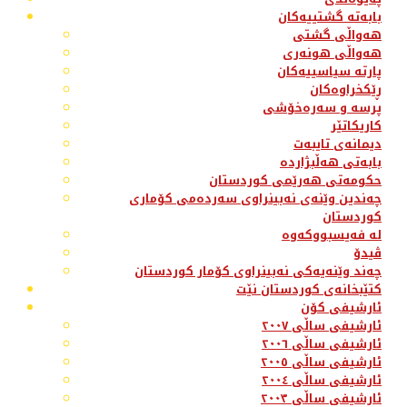
بابەتە گشتییەکان
هەواڵی گشتی
هەواڵی هونەری
پارتە سیاسییەکان
ڕێکخراوەکان
پرسە و سەرەخۆشی
کاریکاتێر
دیمانەی تایبەت
بابەتی هەڵبژاردە
حکومەتی هەرێمی کوردستان
چەندین وێنەی نەبینراوی سەردەمی کۆماری
کوردستان
لە فەیسبووکەوە
ڤیدۆ
چەند وێنەیەکی نەبینراوی کۆمار کوردستان
کتێبخانەی کوردستان نێت
ئارشیفی کۆن
ئارشیفی ساڵی ٢٠٠٧
ئارشیفی ساڵی ٢٠٠٦
ئارشیفی ساڵی ٢٠٠٥
ئارشیفی ساڵی ٢٠٠٤
ئارشیفی ساڵی ٢٠٠٣