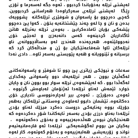
له‌پشتی ترێله‌ به‌خۆیاندا كردبوو ، ئه‌وه‌ جگه‌ له‌سه‌رما و تۆزی
ڕێـگا له‌پشتی ترێله‌ی سه‌ركراوه‌دا هه‌راسانی كردبووین،
كه‌چی ده‌رچوو بۆ پاسه‌وان و شوفێری ترێله‌كانه‌ ‌ پشوویه‌ك
بده‌ن و نان و چا له‌و چه‌ند چێشتخانه‌یه‌ بخۆن ، كه‌وا پێ ده‌چوو
پێشه‌كی بۆیان ئاماده‌كرابێ ، به‌وه‌ی ترێله‌ به‌ترێله‌ هاتن
ئاگاداریان كردینه‌وه‌ كه‌س دانه‌به‌زێ و له‌جێی خۆی
نه‌جوولێته‌وه‌، هه‌رچه‌نده‌ هه‌ندێ له‌و به‌ساڵاچووانه‌ی ناو
ترێله‌كان ئاوا شه‌فاعه‌تێـكیان بۆ ژن و منداڵه‌كان كرد كه‌
برسیانه‌ و تێنوویانه‌ و هه‌یه‌ پێویستی به‌سه‌ر ئاوه‌... دادی نه‌دا
.
سه‌عات و نیوێـكی زیاتری پێ چوو تا شوفێر و پاسه‌وانه‌كانی
له‌گه‌ڵیان بوون ، هه‌ر ترێله‌یه‌ك دوو پاسه‌وانی چه‌كداری
له‌گه‌ڵدا بوو ، كه‌ له‌پێشه‌وه‌ی ترێله‌ سوار بوو بوون نان و چایان
خوارد ئێمه‌ش له‌ناو ترێله‌دا ئه‌ژنۆمان له‌باوه‌ش گرتووه ‌،
ئه‌وه‌ی ده‌بۆرژێ ، ئه‌وه‌ی بیر له‌چاره‌نووسی نادیاری خۆی
ده‌كاته‌وه‌، تێشمان دابوو له‌ماوه‌ی وه‌ستانی ترێله‌كان به‌هه‌ر
جۆرێك بووه‌ په‌نایه‌كی دروست ده‌كرد میزێك له‌ناو بۆدی
ترێله‌دا به‌ناو درزی بۆدی به‌سه‌ر تایه‌كاندا شۆڕ ده‌كرده‌وه‌ كه‌
هه‌ندێـكیان نیوه‌ی هه‌ڵده‌به‌زییه‌وه‌ و به‌خۆی ده‌كه‌وته‌وه‌ ، ‌
یه‌كیان من بووم له‌گۆشه‌یه‌كی ترێـله‌دا ئه‌و قاره‌مانیه‌تیه‌م
نواند و ‌ زۆربه‌یشی هه‌لبه‌زییه‌وه‌ و به‌خۆم ‌كه‌وته‌وه‌، كار له‌وه‌