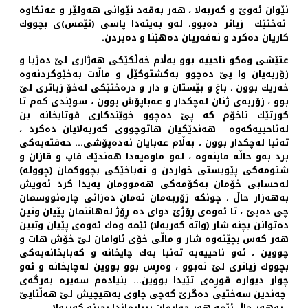
نێوان ئه‌وێ و كه‌ربه‌لا ، هه‌ر به‌قه‌د نێوانی هه‌ولێر و عه‌نكاوه‌
نه‌ختێك زیاتر ده‌بوو، له‌و به‌ینه‌دا پاسی (تێمس)ی بچووك
كاریان ده‌كرد و نه‌فه‌ریان ده‌هێنا و ده‌بردن.
عتێشی وه‌كو ناحییه‌ بوو به‌ڵام خه‌ڵكێكی هه‌ژاری لێ ده‌ژیا و
زۆربه‌یان وا پێ ده‌چوو به‌كشتوكێڵ و ماڵات به‌خێوكردنه‌وه‌
خه‌ریك بوون ، باغ و بێستان و دار و دره‌ختێكی له‌خۆ زیاتری لێ
بوو ، زۆربه‌ی ژنان له‌چكدار و عه‌باپۆش بوون ، سوێندی كه‌م تا
كورتێك ناخۆم كه‌ پێ ده‌چوو خوێندكاری قوتابخانه‌ بن
له‌ناحییه‌كه‌وه‌ هه‌ندێكیان هاتوچووی كه‌ربه‌لایان ده‌كرد ،
ته‌نیا له‌چكدار بوون ، به‌ڵام عه‌بایان نه‌ده‌پۆشی... حه‌فته‌یه‌كی
برد به‌و حاڵه‌ ماینه‌وه‌ ، له‌و ماوه‌یه‌دا هه‌ندێك قاپ و قازان و
شتومه‌كی پێویستی خواردن و ته‌باخێكی بچووكمان (چووله‌)
له‌حسابی خۆمان به‌كۆمه‌كی هه‌موومان په‌یدا كرد ئه‌ویش
به‌هه‌زار حاڵ ، چونكه‌ زۆربه‌مان نه‌مان ده‌زانی چاره‌نووسمان
چی ده‌بێ ، تا ئه‌وه‌ی ڕۆژێ دوای ده‌ ڕۆژ له‌هاتنمان پێیان وتین
ده‌توانن بچنه‌ شار (واته‌ كه‌ربه‌لا) ئێمه‌ وه‌ك ئه‌وه‌ی پێیان وتبین
هه‌ر كه‌س بچێته‌وه‌ شار و ماڵی خۆی ئاوامان لێ خۆش هات و
چووین ، ئه‌و ناحییه‌یه‌ ته‌نیا یه‌ك چایخانه‌ و كه‌بابخانه‌یه‌كی
بچووك زیاتری لێ نه‌بوو ، وه‌ڕس بوو بووین له‌چایخانه‌ و ئه‌و
چوار دیواره‌ قوڕه‌ی تێیدا بووین... بنیاده‌م سه‌یره‌ به‌رگه‌ی
چه‌ندین سه‌ختیی ده‌گرێ كه‌چی چاوی به‌هیچیش لێ هه‌ڵنایێ
، به‌هه‌ر حاڵ ئێمه‌ هه‌ر چوارمان بڕیارماندا بچینه‌ كه‌ربه‌لا.