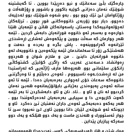
چاره‌گێك بڵێ سه‌عاتێك و نیو ده‌ڕیێدا بووین ، تا گه‌یشتینه‌
شوێنێك نه‌مان ده‌زانی كوێیه‌ باكوور و باشوور و ڕۆژهه‌ڵات و
ڕۆژئاوامان لێ تێك چوو بوو ، به‌و شه‌وه‌ شوێنێك بوو له‌دێیه‌ك
ده‌چوو، دیار بوو زۆربه‌ی خانووه‌كانی قوڕ بوون ، ترێله‌كان
له‌چۆله‌وانییه‌كدا وه‌ستان، پاسه‌وانه‌كان هاتن و ئێمه‌یان هێنا
خواره‌وه‌ و به‌سه‌ر ئه‌و خانووه‌ قوڕانه‌یان دابه‌ش كردین ، ئێمه‌
هه‌ر چوارمان كه‌ سه‌ڵت بووین و پێكه‌وه‌ش له‌شاری (ڕه‌شت)ی
ئێرانه‌وه‌ گه‌ڕابووینه‌وه‌ ، پاش بگره‌ و به‌رده‌ و حه‌فت و
هه‌شتێـكی زۆر تا سه‌لماندمان ئێمه‌ پێكه‌وه‌ین و خانوویه‌ك له‌و
خانووه‌ قوڕانه‌یان داینێ ، من و ملازم شوان و هه‌ردوو
ڕه‌وانشاد د.سه‌عدی غه‌ریب كه‌ ڕاگری كۆلیژی كشتوكاڵی
زانكۆی سلێمانی بوو. هه‌روه‌ها مارف ژاژڵه‌یی كه‌ له‌ڕاستیدا
من له‌ (ڕه‌شت)ـه‌وه‌ ناسیبووم ، ئه‌وه‌ی ده‌یڵێم و تا وه‌رگرتنی
خانووه‌كه‌ سه‌عات خۆی له‌چواری به‌ره‌به‌یان ده‌دا ، ئێمه‌ تا ئه‌و
ساته‌ ئه‌وه‌ی په‌یوه‌ندی به‌ژیانی بایۆلۆژیمانه‌وه‌ هه‌بێ نه‌مان
كردبوو له‌ نان و ئاو و ...تاد. نان و ئاو دابه‌شكردن تا به‌ر ئێمه‌
كه‌وت كازیوه‌ی دا و سپیایی به‌ره‌به‌یان له‌ده‌ركه‌وتندا بوو ،
هه‌ر یه‌كه‌و ده‌به‌یه‌كی ئه‌وه‌ی جاران نه‌فتیان تێ ده‌كرد ئاو و
(چونكه‌ ئه‌و شوێنه‌ی لێیان دانا بووین ئاوی لێ نه‌بوو) سێ تا
چوار ئه‌ستوورك و هه‌ندێ ماست و یه‌ك دوو هێلكه‌ و یه‌ك دوو
سه‌ركه‌ پیازیان پێداین .
وه‌ك شێت و هار (له‌پرۆسه‌یه‌كی كه‌س نه‌دیده‌دا) هه‌موویمانم