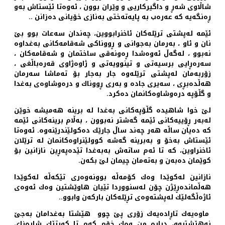
شاڵاوی شه‌ڕ و داگیركاریی و وێران بوون ، ئه‌وه‌تا ئێستاش به‌و
ڕه‌نگه‌یه‌ كه‌ عه‌ره‌ب به‌ پایه‌ته‌ختی به‌نازی خۆیانی ده‌زانن ..‌
ئێمه‌ له‌پشتی ترێله‌كان ئاخنرابووین، چه‌ندان سه‌عات بوو بێ
نان و ئاو ، به‌رمان به‌جوانی و ڕووناكی شه‌قامه‌كانی به‌غداوه‌
نه‌بوو ، له‌گه‌ڵ ئه‌وه‌شدا ڕه‌ونه‌قی ساختمان و شه‌قامه‌كان ،
سه‌ره‌ڕایی برسیه‌تی و تینوویه‌تی و ژاوه‌ژاوی قه‌ره‌باڵغی ،
زۆربه‌مان له‌پشتی ترێله‌وه‌ جار به‌جار بۆ ته‌ماشا سه‌رمان
هه‌ڵده‌بڕی ، سه‌یری جاده‌ و به‌ری ڕووناك و دره‌وشاوه‌ی به‌غدا
و گڵۆپه‌ دره‌وشاوه‌كانمان ده‌كرد.
لێ خوا شاهیده‌ گڵۆپه‌كانی به‌غدا له‌ برینه‌ هه‌میشه‌ خوێن
له‌به‌ر ڕۆییه‌كانی ئێمه‌ گه‌شتر نه‌بوون ، به‌ڵام برینه‌كانی ئێمه
كه‌ ده‌یان ساڵه‌ هه‌ر چه‌ند ساڵ جارێك ده‌كولێندرێنه‌وه‌. ئه‌وه‌تا
ئێستاش به‌خۆ و به‌برینه‌ گه‌شه‌ كوولێنراوه‌كانمان له ترێلان
ئاخنراوین، كه‌ تا ئه‌م ساته‌ش به‌به‌غدا تێده‌په‌ڕین نازانین بۆ
كوێمان ده‌به‌ن و به‌ته‌مان چیمان لێ بكه‌ن.
نازانین له‌كوێدا وه‌ك كۆمه‌ڵه‌ بوونه‌وه‌ری تێكه‌ڵه‌ له‌كوێدا
هه‌ڵمانده‌ڕێژن چۆن له‌سنووردا تێیان هاوێشتین وه‌ك ئه‌وه‌ی
ئاژه‌ڵگه‌لێك له‌پشته‌وه‌ی تڕێله‌كان باركه‌ن وابوو..
ماوه‌یه‌ك تاڕاده‌یه‌ك زۆری پێ چوو ‌ هێشتا به‌غدامان به‌جێ
نه‌هێشتبوو، دیاره‌ من وه‌ك خۆم كه‌م تا كورتێك شاره‌زای