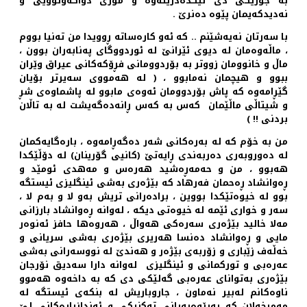
به‌ جۆرێكی دی لێكده‌درێته‌وه‌ و مۆری دواكه‌وتوویی و
نه‌دیدكه‌یمان پێوه‌ ده‌نرێ .
با سه‌رتان نه‌یه‌شێنم .. كه‌ ئه‌و كاره‌ساته‌ ڕوویدا من ته‌نیا بووم
، ماڵه‌وه‌مان له‌ دیوی ئێرانێ له‌ ئوردووگای په‌نابه‌ران بوون ،
ماڵ و خانوومان زووتر به‌ بۆردوومانی فڕۆكه‌كانی عیراق وێران
ببوو و هیچمان نه‌مابوو ، ( له‌ هه‌مووی سه‌یرتر بۆیان
گێڕامه‌وه‌ كه‌ پاش بۆردوومان ئه‌وه‌ی مابوو له‌ پاشماوه‌ی شڕ
و شیتاڵی ماڵێمان كه‌س به‌ كه‌س ڕانه‌ده‌گه‌یشت له به‌ تاڵان‌
بردنی !! )
من به‌ خۆم كه‌ له‌ به‌ره‌كانی شه‌ر ده‌گه‌ڕامه‌وه‌ ، باره‌گایه‌كمان
له‌ ده‌وروبه‌ری ده‌ربه‌ندی ڕایه‌تێ (كانیی گۆرینان) له‌ دۆڵێكدا
هه‌بوو ، من و حه‌مه‌ڕه‌شید هه‌ره‌س و مه‌هدی ئومێد و
ڕه‌وانشاد ڕه‌حمان فه‌رهاد كه‌ بێژه‌ری به‌شی ئینگلیزی ئیستگه‌
بوو له‌ خیوه‌تێكدا بووین ، براده‌رانی تریش به‌و لا و به‌م لا ،
سه‌ر و خواری ئێمه‌ له‌ خیوه‌تی دیكه‌ ، له‌وانه‌ ڕه‌وانشاد بارزانی
مه‌لا خالید بێژه‌ری سه‌ره‌كی هه‌واڵ ، هه‌روه‌ها حافز ئه‌نوه‌ر
مایی و ڕه‌وانشاد ده‌نسا هه‌ریری بێژه‌ری به‌شی سریانی و
خه‌ڵه‌ف زێباری و زۆربه‌ی بێژه‌ر و هه‌ندێ له‌ نووسه‌رانی به‌شی
عه‌ره‌بی و توركمانی و ئینگلیزی له‌وانه‌ دارا سه‌دیق نۆرجان
بێژه‌ری به‌توانای عه‌ره‌بی گه‌لێكی دی كه‌ به‌ داخه‌وه‌ هه‌موو
ناوه‌كانم له‌بیر نه‌ماون‌ ، جاروباریش له‌ بنكه‌ی ئیستگه‌ له‌
مه‌میخه‌لان كه‌ به‌ڕێوه‌به‌رانی ته‌كنیكی و ئه‌ندازیاره‌كانی لێ