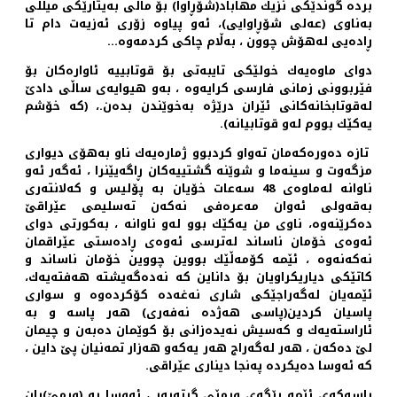
برده‌ گوندێكی نزیك مهاباد(شۆڕاوا) بۆ ماڵی به‌یتارێكی میللی
به‌ناوی (عه‌لی شۆڕاوایی)، ئه‌و پیاوه‌ زۆری ئه‌زیه‌ت دام تا
ڕاده‌یی له‌هۆش چوون ، به‌ڵام چاكی كردمه‌وه‌...
دوای ماوه‌یه‌ك خولێكی تایبه‌تی بۆ قوتابییه‌ ئاواره‌كان بۆ
فێربوونی زمانی فارسی كرایه‌وه‌ ، به‌و هیوایه‌ی ساڵی دادێ
له‌قوتابخانه‌كانی ئێران درێژه‌ به‌خوێندن بده‌ن.، (كه‌ خۆشم
یه‌كێك بووم له‌و قوتابیانه‌).
تازه‌ ده‌وره‌كه‌مان ته‌واو كردبوو ژماره‌یه‌ك ناو به‌هۆی دیواری
مزگه‌وت و سینه‌ما و شوێنه‌ گشتییه‌كان ڕاگه‌یێنرا ، ئه‌گه‌ر ئه‌و
ناوانه‌ له‌ماوه‌ی 48 سه‌عات خۆیان به‌ پۆلیس و كه‌لانته‌ری
به‌قه‌ولی ئه‌وان مه‌عره‌فی نه‌كه‌ن ته‌سلیمی عێراقێ
ده‌كرێنه‌وه‌، ناوی من یه‌كێك بوو له‌و ناوانه ‌، به‌كورتی دوای
ئه‌وه‌ی خۆمان ناساند له‌ترسی ئه‌وه‌ی ڕاده‌ستی عێراقمان
نه‌كه‌نه‌وه ‌، ئێمه‌ كۆمه‌ڵێك بووین چووین خۆمان ناساند و
كاتێكی دیاریكراویان بۆ داناین كه‌ نه‌ده‌گه‌یشته‌‌ هه‌فته‌یه‌ك،
ئێمه‌یان له‌گه‌راجێكی شاری نه‌غه‌ده‌ كۆكرده‌وه‌ و سواری
پاسیان كردین(پاسی هه‌ژده‌ نه‌فه‌ری) هه‌ر پاسه‌ و به‌
ئاراسته‌یه‌ك و كه‌سیش نه‌یده‌زانی بۆ كوێمان ده‌به‌ن و چیمان
لێ ده‌كه‌ن ، هه‌ر له‌گه‌راج هه‌ر یه‌كه‌و هه‌زار تمه‌نیان پێ داین ،
كه‌ ئه‌وسا ده‌یكرده‌ په‌نجا دیناری عێراقی.
پاسه‌كه‌ی ئێمه‌ ڕێگه‌ی ورمێی گرته‌به‌ر ، ئه‌وسا به‌ (ورمێ)یان