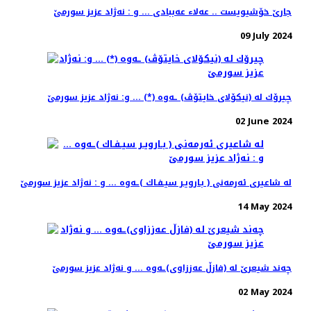
جارێ خۆشیویست .. عەلا‌ء عەببادی ... و : نه‌ژاد عزیز سورمێ
09 July 2024
چیرۆك له‌ (نیكۆلای خایتۆڤ) ـه‌وه‌ (*) ... و: نه‌ژاد عزیز سورمێ
02 June 2024
له‌ شاعیری ئه‌رمه‌نی ( بـارویـر سیـفـاك )ـه‌وه‌ ... و : نه‌ژاد عزیز سورمێ
14 May 2024
چه‌ند شیعرێ له‌ (فازڵ عه‌ززاوی)ـه‌وه‌ ... و نه‌ژاد عزیز سورمێ
02 May 2024