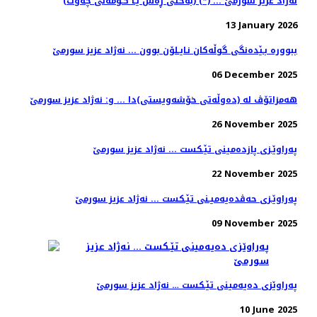
(به‌ختی ڕه‌ش یـا كـۆمه‌ڵی چه‌وت) (*) ... نه‌ژاد عزیز سورمێ
13 January 2026
ببووره‌ بـێده‌نگی گوڵه‌كان نـایـلۆن بوون ... نه‌ژاد عزیز سورمێ
06 December 2025
هه‌مزاتۆڤ له‌ (ده‌وڵه‌تی خۆشه‌ویستی)دا ... و: نه‌ژاد عزیز سورمێ
26 November 2025
په‌راوێـزی پازده‌مینی تێـكست ... نه‌ژاد عزیز سورمێ
22 November 2025
په‌راوێـزی حه‌ڤده‌یه‌میـنی تێـكست ... نه‌ژاد عزیز سورمێ
09 November 2025
په‌راوێزی ده‌یه‌مینی تێـكست‌ … نه‌ژاد عزیز سورمێ
10 June 2025