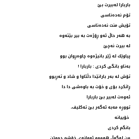
باربارا له‌بیرت بێ
تۆم نه‌ده‌ناسی
تۆیش منت نه‌ده‌ناسی
به‌ هه‌ر حاڵ ئه‌و ڕۆژه‌ت به‌ بیر بێته‌‌وه
له‌ بیرت نه‌چێ‌
پیاوێك له‌ ژێر بانیژه‌وه‌ چاوه‌ڕوان بوو
به‌ناو بانگی كردی : باربارا !
تۆش له‌ به‌ر بارانێدا دڵئاوا و شاد و ته‌ڕبوو
ڕاتكرد بۆی و خۆت به‌ باوه‌شی دا دا
ئه‌وه‌ت له‌بیر بێ باربارا
تووڕه‌ مه‌به‌ ئه‌گه‌ر بێ ته‌كلیف،
خۆییانه‌
بانگم كردی
من له‌گه‌ڵ هه‌موو ئه‌وانه‌ی خۆشم ده‌وێن