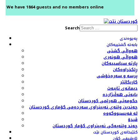
We have 1864 guests and no members online
Search
پەیوەندی
بابەتە گشتییەکان
هەواڵی گشتی
هەواڵی هونەری
پارتە سیاسییەکان
ڕێکخراوەکان
پرسە و سەرەخۆشی
کاریکاتێر
دیمانەی تایبەت
بابەتی هەڵبژاردە
حکومەتی هەرێمی کوردستان
چەندین وێنەی نەبینراوی سەردەمی کۆماری کوردستان
لە فەیسبووکەوە
ڤیدۆ
چەند وێنەیەکی نەبینراوی کۆمار کوردستان
کتێبخانەی کوردستان نێت
ئارشیفی کۆن