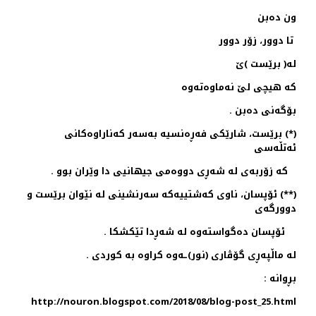
ون ده‌بن
تا دوور، زۆر دوور
له‌( برێست )ێ
كه‌ هیچی لێ نه‌ماوه‌ته‌وه‌
بۆگه‌نی ده‌بن .
‌(*) برێست، شارێكی فه‌ڕه‌نسیه‌ به‌سه‌ر كه‌ناراوه‌كانی
ئه‌تڵه‌سی
كه‌ زۆربه‌ی له‌ شه‌ڕی دووه‌می جیهانیی دا وێران بوو .
(**) ئۆپسان، ناوی كه‌شتییه‌كه‌ سه‌رنشینی له‌ نێوان برێست و
دوورگه‌ی
ئۆپسان ده‌گواسته‌وه‌ له‌ شه‌ڕدا تێكشكا .
له‌ ماڵپه‌ڕی گۆڤاری (نور)ـه‌وه‌ كراوه‌ به‌ كوردی .
بڕوانه‌ :
http://nouron.blogspot.com/2018/08/blog-post_25.html