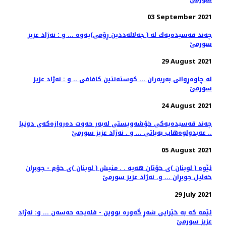
03 September 2021
چه‌ند قه‌سیده‌یه‌ك له‌ ( جه‌لاله‌ددین ڕۆمی)یه‌وه‌ ... و : نه‌ژاد عزیز
سورمێ
29 August 2021
له‌ چاوه‌ڕوانی به‌ربه‌ران ... كوسته‌نتین كافافی .. و : نه‌ژاد عزیز
سورمێ
24 August 2021
چه‌ند قه‌سیده‌یه‌كی خۆشه‌ویستی له‌به‌ر حه‌وت ده‌روازه‌كه‌ی دونیا
.. عه‌بدولوه‌هاب به‌یاتی ... و . نه‌ژاد عزیز سورمێ
05 August 2021
ئێوه ‌( لوبنان )ی خۆتان هه‌یه‌ . . منیش ( لوبنان )ی خۆم - جوبڕان
خه‌لیل جوبڕان ... و. نه‌ژاد عزیز سورمێ
29 July 2021
ئێمه‌ كه‌ به‌ خێرایی شه‌ڕ گه‌وره‌ بووین - فله‌یحه حه‌سه‌ن‌ ... و: نه‌ژاد
عزیز سورمێ