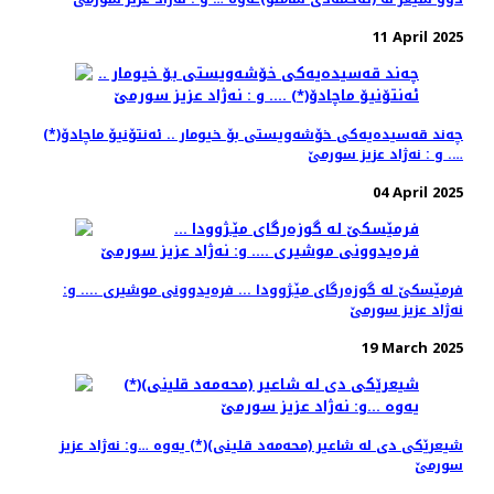
11 April 2025
چه‌ند قه‌سیده‌یه‌كی خۆشه‌ویستی بۆ خیومار .. ئه‌نتۆنیۆ ماچادۆ(*)
…. و : نه‌ژاد عزیز سورمێ
04 April 2025
فرمێسكێ له‌ گوزه‌رگای مێـژوودا ... فره‌یدوونی موشیری .... و:
نه‌ژاد عزیز سورمێ
19 March 2025
شیعرێكی دی له ‌شاعیر (محه‌مه‌د قلینی)(*) یه‌وه‌ …و: نه‌ژاد عزیز
سورمێ