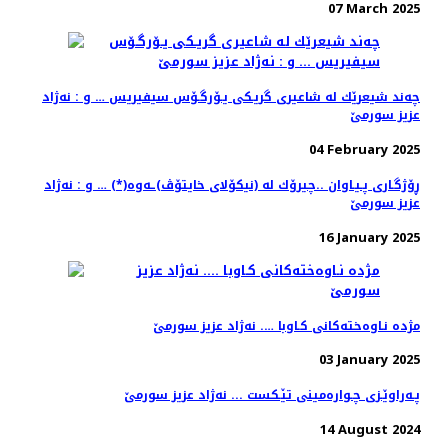
07 March 2025
چه‌ند شیعرێك له‌ شاعیری گریـكی یـۆرگـۆس سیفیریس … و : نه‌ژاد
عزیز سورمێ
04 February 2025
ڕۆژگـاری پـیـاوان ..چیرۆك له‌ (نیكۆلای خایتۆڤ)ـه‌وه‌(*) … و ‌: نه‌ژاد
عزیز سورمێ
16 January 2025
مژده‌ نـاوه‌خته‌كانی كـاوبا …. نه‌ژاد عزیز سورمێ
03 January 2025
پـه‌راوێـزی چـواره‌مینی تێـكست ... نه‌ژاد عزیز سورمێ
14 August 2024