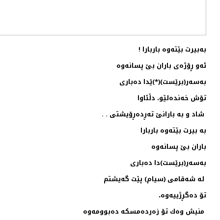
به‌بیرت بێته‌وه‌ باربارا !
ئه‌و ڕۆژه‌ی باران بێ پسانه‌وه‌
به‌سه‌ر(برێست)(*)ێدا ده‌باری
تۆش خه‌نده‌لێو، دڵئاوا
شاد و به‌ بارانێ ته‌ڕده‌ڕۆیشتی . .
به‌ بیرت بێته‌وه‌ باربارا
باران بێ پسانه‌وه‌
به‌سه‌ر(برێست)دا ده‌باری
‌ له‌ شه‌قامی (سیام) پێت گه‌یشتم
تۆ ده‌گڕژییه‌وه‌،
منیش وه‌ك تۆ زه‌رده‌مسكه‌ ده‌بوومه‌وه‌