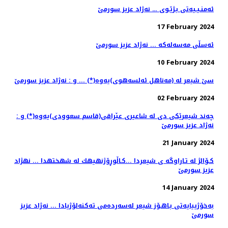
ئه‌منـیـیه‌تی بـژێـوی … نه‌ژاد عزیز سورمێ
17 February 2024
ئه‌سڵی مه‌سه‌له‌كه‌ ... نه‌ژاد عزیز سورمێ
10 February 2024
سێ شیعر له‌ (مەناهل ئەلسەهوی)یه‌وه‌(*) ... و : نه‌ژاد عزیز سورمێ
02 February 2024
چه‌ند شیعرێكی دی له‌ شاعیری عێراقی(قاسم سعوودی)یه‌وه‌(*) و :
نه‌ژاد عزیز سورمێ
21 January 2024
كـۆالژ له تـاراوگه ی شیعردا ...كـاڵوڕۆژنهیهك له شهختهدا ... نهژاد
عزیز سورمێ
14 January 2024
به‌خۆژییایه‌تی بـاهـۆز شیعر له‌سه‌رده‌می ته‌كنه‌لۆژیادا ... نه‌ژاد عزیز
سورمێ