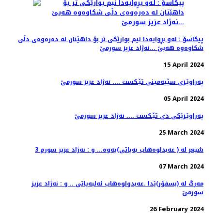
پیكاسۆ : له‌و بڕوایه‌دا نیم بوارێكی تر بۆ داهێنان له‌ ده‌ره‌وه‌ی دڵی
شكاوه‌وه‌ هه‌بێ ...نه‌ژاد عزیز سورمێ
15 April 2024
په‌راوێـزی سێیه‌مینی تێـكست .... نه‌ژاد عزیز سورمێ
05 April 2024
په‌راوێـزێكی دی تێـكست .... نه‌ژاد عزیز سورمێ
25 March 2024
3 شیعر له‌ ( عه‌بدلوه‌هاب به‌یاتی)یه‌وه‌... و : نه‌ژاد عزیز سورم
07 March 2024
مه‌رگ له‌ (بسفۆر)ێدا .عەبدولوەهاب ئەلبەیاتی .. و : نه‌ژاد عزیز
سورمێ
26 February 2024