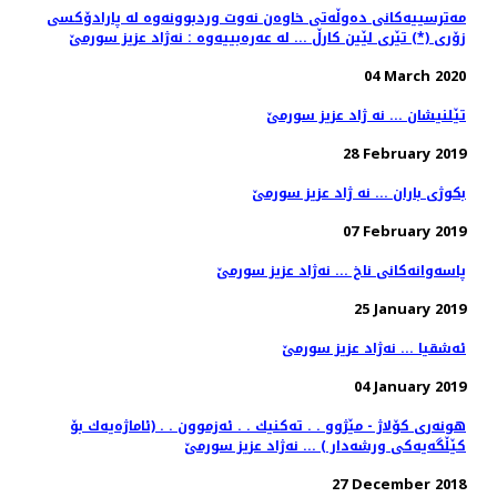
مه‌ترسییه‌كانی ده‌وڵه‌تی خاوه‌ن نه‌وت وردبوونه‌وه‌ له‌ پارادۆكسی
زۆری (*) تێری لێین كارڵ ... له‌ عه‌ره‌بییه‌وه‌ : نه‌ژاد عزیز سورمێ
04 March 2020
تێلنیشان ... نه ژاد عزیز سورمێ
28 February 2019
بكوژی باران ... نه ژاد عزیز سورمێ
07 February 2019
25 January 2019
ئه‌شقیا ... نه‌ژاد عزیز سورمێ
04 January 2019
هونەری كۆلاژ - مێژوو . . تەكنیك . . ئەزموون . . (ئاماژەیەك بۆ
27 December 2018