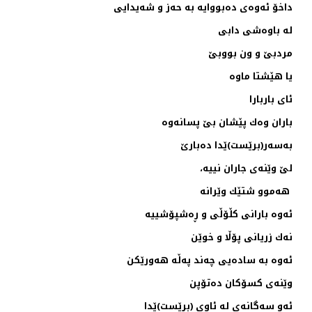
داخۆ ئه‌وه‌ی ده‌بووایه‌ به‌ حه‌ز و شه‌یدایی
له‌ باوه‌شی دابی
مردبێ و ون بووبێ
یا هێشتا ماوه‌
ئای باربارا
باران وه‌ك پێشان بێ پسانه‌وه‌
به‌سه‌ر(برێست)ێدا ده‌بارێ
لێ وێنه‌ی جاران نییه‌،
هه‌موو شتێك وێرانه‌
ئه‌وه‌ بارانی كڵۆڵی و ڕه‌شپۆشییه‌ ‌
نه‌ك زریانی پۆڵا و خوێن
ئه‌وه‌ به‌ ساده‌یی چه‌ند په‌ڵه‌ هه‌ورێكن
وێنه‌ی كسۆكان ده‌تۆپن
ئه‌و سه‌گانه‌ی له‌ ئاوی (برێست)ێدا