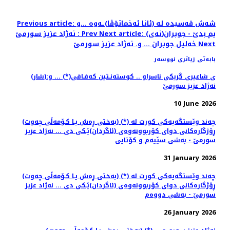
Previous article: شه‌ش قه‌سیده‌ له‌ (ئانا ئه‌خماتۆڤا)ـه‌وه‌ ...و
Next article: (نه‌ی)یم بدێ - جوبران
Prev
: نه‌ژاد عزیز سورمێ
Next
خه‌لیل جوبران ... و. نه‌ژاد عزیز سورمێ
بابەتی زیاتری نووسەر
(شار)ی شاعیری گریكی ناسراو .. كوسته‌نـتین كه‌فـافی(*) ... و:
نه‌ژاد عزیز سورمێ
10 June 2026
(به‌ختی ڕه‌ش یـا كـۆمه‌ڵی چه‌وت) (*) چه‌ند وێستگه‌یه‌كی كورت له‌
ڕۆژگاره‌كانی دوای كۆربوونه‌وه‌ی (ئاگردان)ێـكی دی ... نه‌ژاد عزیز
سورمێ - به‌شی سێیه‌م و كۆتایی
31 January 2026
(به‌ختی ڕه‌ش یـا كـۆمه‌ڵی چه‌وت) (*) چه‌ند وێستگه‌یه‌كی كورت له‌
ڕۆژگاره‌كانی دوای كۆربوونه‌وه‌ی (ئاگردان)ێـكی دی ... نه‌ژاد عزیز
سورمێ - به‌شی دووه‌م
26 January 2026