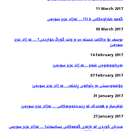
11 March 2017
گه‌مه‌ شاراوه‌كانی با (1) ... نه‌ژاد عزیز سورمی
05 March 2017
یوسف بۆ براكانت خسته‌ بیر و وتت گورگ خواردنی؟ ... نه ژاد عزیز
سورمێ
14 February 2017
به‌رپابوونه‌وه‌ی شه‌و ...نه ژاد عزيز سورمێ
07 February 2017
خۆشه‌ویستی به‌ پێوانه‌ی ڕێخته‌ر... نه ژاد عزیز سورمێ
31 January 2017
ته‌لارساز و هه‌ندێك له‌ زینده‌خه‌ونه‌كانی ... نەژاد عزیز سورمێ
27 January 2017
میدیای كوردی له‌ بازنه‌ی گه‌مه‌كانی سیاسه‌تدا ... نه‌ژاد عزیز سورمی