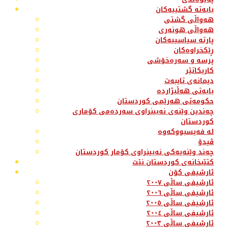
بابەتە گشتییەکان
هەواڵی گشتی
هەواڵی هونەری
پارتە سیاسییەکان
ڕێکخراوەکان
پرسە و سەرەخۆشی
کاریکاتێر
دیمانەی تایبەت
بابەتی هەڵبژاردە
حکومەتی هەرێمی کوردستان
چەندین وێنەی نەبینراوی سەردەمی کۆماری
کوردستان
لە فەیسبووکەوە
ڤیدۆ
چەند وێنەیەکی نەبینراوی کۆمار کوردستان
کتێبخانەی کوردستان نێت
ئارشیفی کۆن
ئارشیفی ساڵی ٢٠٠٧
ئارشیفی ساڵی ٢٠٠٦
ئارشیفی ساڵی ٢٠٠٥
ئارشیفی ساڵی ٢٠٠٤
ئارشیفی ساڵی ٢٠٠٣