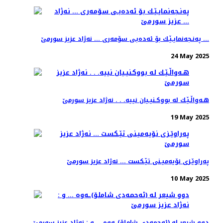
په‌نـجه‌نمایـێـك بۆ ئه‌ده‌بـی سۆمه‌ری ... نه‌ژاد عزیز سورمێ ...
24 May 2025
هـه‌واڵـێـك له‌ بووكـنیـیان نییه‌. . . نه‌ژاد عزیز سورمێ
19 May 2025
په‌راوێـزی نۆیه‌میـنی تێـكست ... نه‌ژاد عزیز سورمێ
10 May 2025
دوو شیعر له‌ (ئه‌حمه‌دی شاملۆ)ـه‌وه‌ … و : نه‌ژاد عزیز سورمێ