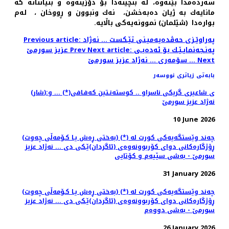
سه‌رده‌مدا بێته‌وه‌، له‌ بنچینه‌دا بۆ دۆزینه‌وه‌ و بنیاتنانه كه‌
مانایه‌ك به‌ ژیان ده‌به‌خشن، نه‌ك ونبوون و ڕووخان ، له‌م
بواره‌دا (شێلمان) نموونه‌یه‌كی باڵایه‌.
Previous article: په‌راوێـزی حه‌ڤده‌یه‌میـنی تێـكست ... نه‌ژاد
Next article: په‌نـجه‌نمایـێـك بۆ ئه‌ده‌بـی
Prev
عزیز سورمێ
Next
سۆمه‌ری ... نه‌ژاد عزیز سورمێ ...
بابەتی زیاتری نووسەر
(شار)ی شاعیری گریكی ناسراو .. كوسته‌نـتین كه‌فـافی(*) ... و:
نه‌ژاد عزیز سورمێ
10 June 2026
(به‌ختی ڕه‌ش یـا كـۆمه‌ڵی چه‌وت) (*) چه‌ند وێستگه‌یه‌كی كورت له‌
ڕۆژگاره‌كانی دوای كۆربوونه‌وه‌ی (ئاگردان)ێـكی دی ... نه‌ژاد عزیز
سورمێ - به‌شی سێیه‌م و كۆتایی
31 January 2026
(به‌ختی ڕه‌ش یـا كـۆمه‌ڵی چه‌وت) (*) چه‌ند وێستگه‌یه‌كی كورت له‌
ڕۆژگاره‌كانی دوای كۆربوونه‌وه‌ی (ئاگردان)ێـكی دی ... نه‌ژاد عزیز
سورمێ - به‌شی دووه‌م
26 January 2026