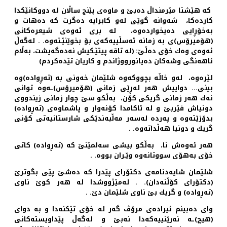
كه‌ هێشتا مێرمنداڵ ده‌بێ و ماوه‌ی پێنج ساڵان له‌ دووكانێكدا
كارده‌كا، شه‌وانه‌ گوێی له‌و كابرایه‌ ده‌گرت كه‌ ده‌هات و
به‌خۆڕایی ده‌یخوارده‌وه‌، له‌ بری ئه‌وه‌ی شیعره‌كانی
(هۆمیرۆس)ی به‌ زمانه‌ ئه‌سڵییه‌كه‌ی بۆ بخوێنێـته‌وه‌. . له‌گه‌ڵ
ئه‌وه‌ی وه‌ك خۆی ده‌ڵێ: (له‌ تاقه‌ پیتێـكیش نه‌ده‌گه‌یشت، به‌ڵام
ئاهه‌نگی وشه‌كان ده‌یانورووژاندم و كاریان تێده‌كردم)
لێره‌وه‌، له‌و خاڵه‌ بچووكه‌وه‌ شلێمان خه‌ونی به‌ (ته‌ڕواده‌)وه‌
بینی… دواییش هه‌ر له‌ڕێی زمانی (هۆمیرۆس)ـه‌وه‌ توانی
نه‌ك هه‌ر زمانی گریكی كۆن، به‌ڵكو سێ چوار زمانی زیندووی
دونیاش فێربێ و له‌ ئاكامدا كۆنه‌وار و پاشماوه‌ی (ته‌ڕواده‌)
بدۆزێته‌وه‌ و په‌رده‌ له‌سه‌ر مه‌ڵبه‌ندێكی شارستانیه‌تی كۆنی
گریك و دونیا هه‌ڵداته‌وه‌. .
هه‌ر ئه‌وه‌ش نا، به‌ڵكو بیشی سه‌لمێنێ كه‌ (ته‌ڕواده‌) كاتی
خۆی به‌هۆی سووتانه‌وه‌ وێـران بووه‌. .
شلێمان شایه‌دنامه‌ی دكتۆرای پێدرا كه‌ ده‌شێ پێی بگوترێ
(دكتۆرای كۆڵنه‌دان). . له‌مێژووشدا له‌ هه‌ر كوێ ناوی
(ته‌ڕواده‌) و گریك بێ ناوی شلێمان دێ. .
وای ده‌بینم ئیراده‌ی مرۆڤ گه‌ر له‌ خۆی تێكنه‌دا و به‌ دوای
(هیچ)ـه‌ نه‌رێنییه‌كه‌دا نه‌بێ و له‌گه‌ڵ پێداویسته‌كانی