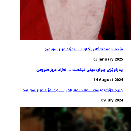
مژده‌ نـاوه‌خته‌كانی كـاوبا …. نه‌ژاد عزیز سورمێ
03 January 2025
پـه‌راوێـزی چـواره‌مینی تێـكست ... نه‌ژاد عزیز سورمێ
14 August 2024
جارێ خۆشیویست .. عەلا‌ء عەببادی ... و : نه‌ژاد عزیز سورمێ
09 July 2024