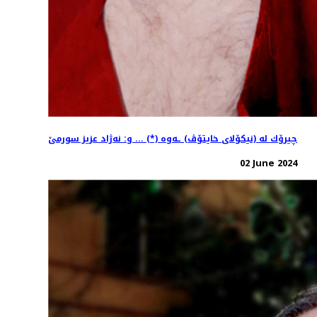
چیرۆك له‌ (نیكۆلای خایتۆڤ) ـه‌وه‌ (*) ... و: نه‌ژاد عزیز سورمێ
02 June 2024