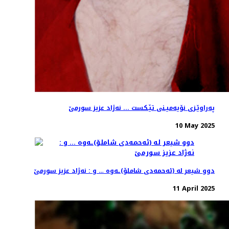
په‌راوێـزی نۆیه‌میـنی تێـكست ... نه‌ژاد عزیز سورمێ
10 May 2025
دوو شیعر له‌ (ئه‌حمه‌دی شاملۆ)ـه‌وه‌ … و : نه‌ژاد عزیز سورمێ
11 April 2025