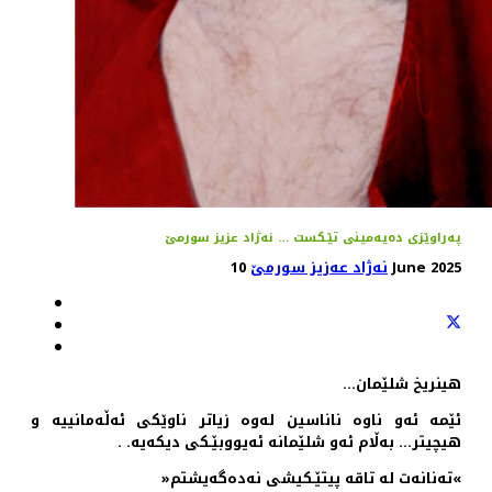
په‌راوێزی ده‌یه‌مینی تێـكست‌ … نه‌ژاد عزیز سورمێ
10 June 2025
نەژاد عەزیز سورمێ
هینریخ شلێمان…
ئێمه‌ ئه‌و ناوه‌ ناناسین له‌وه‌ زیاتر ناوێكی ئه‌ڵه‌مانییه‌ و
هیچیتر… به‌ڵام ئه‌و شلێمانه‌ ئه‌یووبێـكی دیكه‌یه‌. .
»ته‌نانه‌ت له‌ تاقه‌ پیتێـكیشی نه‌ده‌گه‌یشتم«