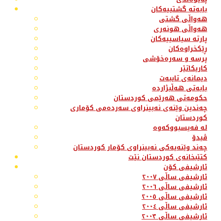
بابەتە گشتییەکان
هەواڵی گشتی
هەواڵی هونەری
پارتە سیاسییەکان
ڕێکخراوەکان
پرسە و سەرەخۆشی
کاریکاتێر
دیمانەی تایبەت
بابەتی هەڵبژاردە
حکومەتی هەرێمی کوردستان
چەندین وێنەی نەبینراوی سەردەمی کۆماری
کوردستان
لە فەیسبووکەوە
ڤیدۆ
چەند وێنەیەکی نەبینراوی کۆمار کوردستان
کتێبخانەی کوردستان نێت
ئارشیفی کۆن
ئارشیفی ساڵی ٢٠٠٧
ئارشیفی ساڵی ٢٠٠٦
ئارشیفی ساڵی ٢٠٠٥
ئارشیفی ساڵی ٢٠٠٤
ئارشیفی ساڵی ٢٠٠٣