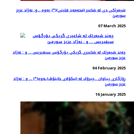
شیعرێكی دی له ‌شاعیر (محه‌مه‌د قلینی)(*) یه‌وه‌ …و: نه‌ژاد عزیز
سورمێ
07 March 2025
چه‌ند شیعرێك له‌ شاعیری گریـكی یـۆرگـۆس سیفیریس … و : نه‌ژاد
عزیز سورمێ
04 February 2025
ڕۆژگـاری پـیـاوان ..چیرۆك له‌ (نیكۆلای خایتۆڤ)ـه‌وه‌(*) … و ‌: نه‌ژاد
عزیز سورمێ
16 January 2025