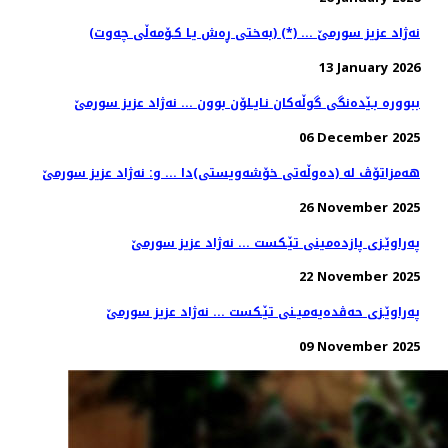
(به‌ختی ڕه‌ش یـا كـۆمه‌ڵی چه‌وت) (*) ... نه‌ژاد عزیز سورمێ
13 January 2026
ببووره‌ بـێده‌نگی گوڵه‌كان نـایـلۆن بوون ... نه‌ژاد عزیز سورمێ
06 December 2025
هه‌مزاتۆڤ له‌ (ده‌وڵه‌تی خۆشه‌ویستی)دا ... و: نه‌ژاد عزیز سورمێ
26 November 2025
په‌راوێـزی پازده‌مینی تێـكست ... نه‌ژاد عزیز سورمێ
22 November 2025
په‌راوێـزی حه‌ڤده‌یه‌میـنی تێـكست ... نه‌ژاد عزیز سورمێ
09 November 2025