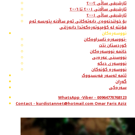
ئارشیفی ساڵی ٢٠٠٢
ئارشیفی ساڵانی ٢٠٠١ تا ٢٠٠٦
ئارشیفی ساڵی ٢٠٠١
بۆ خوێندنەوەی بابەتەکانی ئەم ساڵانە پێویسە ئەم
فۆنتە لە کۆمپوتەرەکەتدا دابەزێنی
نووسەرەکان
نووسەرە ناسراوەکان-
کوردستان نێت
خانمە نووسەرەکان
نووسینی عەرەبی
نووسەری دیکە
نووسەرە کۆنەکان
ئێمە لەسەر فەیسبووک
گەڕان
سەرەکی
WhatsApp -Viber - 00964770768123
Contact - kurdistannet@hotmail.com Omar Faris Aziz