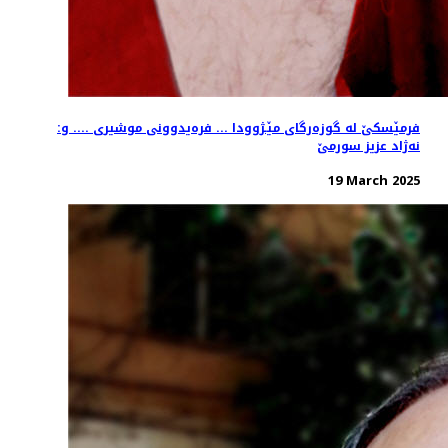
فرمێسكێ له‌ گوزه‌رگای مێـژوودا ... فره‌یدوونی موشیری .... و:
نه‌ژاد عزیز سورمێ
19 March 2025