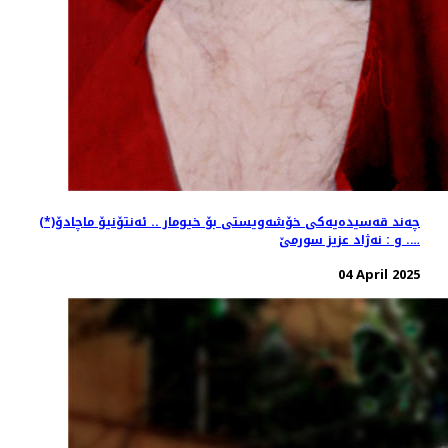
چه‌ند قه‌سیده‌یه‌كی خۆشه‌ویستی بۆ خیومار .. ئه‌نتۆنیۆ ماچادۆ(*)
…. و : نه‌ژاد عزیز سورمێ
04 April 2025