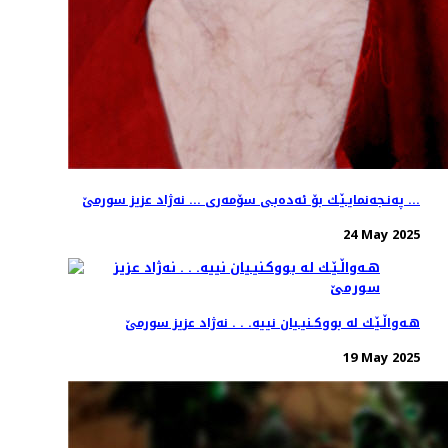
په‌نـجه‌نمایـێـك بۆ ئه‌ده‌بـی سۆمه‌ری ... نه‌ژاد عزیز سورمێ ...
24 May 2025
هـه‌واڵـێـك له‌ بووكـنیـیان نییه‌. . . نه‌ژاد عزیز سورمێ
19 May 2025