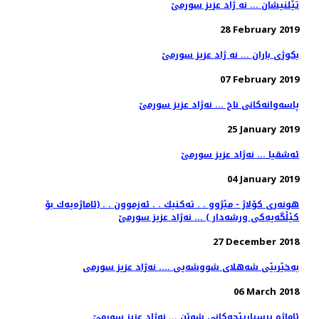
تێلنیشان ... نه ژاد عزیز سورمێ
28 February 2019
بكوژی باران ... نه ژاد عزیز سورمێ
07 February 2019
25 January 2019
ئه‌شقیا ... نه‌ژاد عزیز سورمێ
04 January 2019
هونەری كۆلاژ - مێژوو . . تەكنیك . . ئەزموون . . (ئاماژەیەك بۆ
27 December 2018
به‌خێربێی شه‌هلای شووشه‌یی .... نه‌ژاد عزیز سورمی
06 March 2018