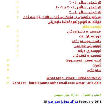
ئارشیفی ساڵی ٢٠٠٢
ئارشیفی ساڵانی ٢٠٠١ تا ٢٠٠٦
ئارشیفی ساڵی ٢٠٠١
بۆ خوێندنەوەی بابەتەکانی ئەم ساڵانە پێویسە ئەم
فۆنتە لە کۆمپوتەرەکەتدا دابەزێنی
نووسەرەکان
نووسەرە ناسراوەکان-
کوردستان نێت
خانمە نووسەرەکان
نووسینی عەرەبی
نووسەری دیکە
نووسەرە کۆنەکان
ئێمە لەسەر فەیسبووک
گەڕان
سەرەکی
WhatsApp -Viber - 00964770768123
Contact - kurdistannet@hotmail.com Omar Faris Aziz
كه‌ش و هه‌وا. . . نه ژاد عزیز سورمێ
25 February 2018
نەژاد عەزیز سورمێ