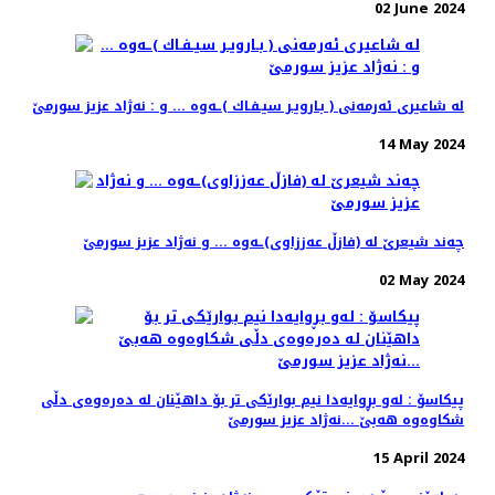
02 June 2024
له‌ شاعیری ئه‌رمه‌نی ( بـارویـر سیـفـاك )ـه‌وه‌ ... و : نه‌ژاد عزیز سورمێ
14 May 2024
چه‌ند شیعرێ له‌ (فازڵ عه‌ززاوی)ـه‌وه‌ ... و نه‌ژاد عزیز سورمێ
02 May 2024
پیكاسۆ : له‌و بڕوایه‌دا نیم بوارێكی تر بۆ داهێنان له‌ ده‌ره‌وه‌ی دڵی
شكاوه‌وه‌ هه‌بێ ...نه‌ژاد عزیز سورمێ
15 April 2024