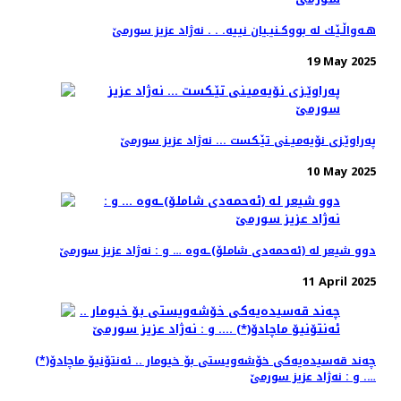
هـه‌واڵـێـك له‌ بووكـنیـیان نییه‌. . . نه‌ژاد عزیز سورمێ
19 May 2025
په‌راوێـزی نۆیه‌میـنی تێـكست ... نه‌ژاد عزیز سورمێ
10 May 2025
دوو شیعر له‌ (ئه‌حمه‌دی شاملۆ)ـه‌وه‌ … و : نه‌ژاد عزیز سورمێ
11 April 2025
چه‌ند قه‌سیده‌یه‌كی خۆشه‌ویستی بۆ خیومار .. ئه‌نتۆنیۆ ماچادۆ(*)
…. و : نه‌ژاد عزیز سورمێ