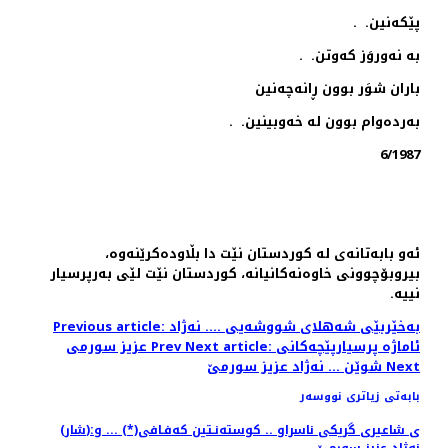
پێكه‌نین. .
به‌ نه‌وروَز كه‌وتن. .
باران شوَر بوون ڕانه‌چه‌نین
به‌رده‌وام بوون له‌ خه‌وبینین. .
6/1987
ئه‌و بابه‌تانه‌ی له‌ کوردستان نێت دا بڵاوده‌کرێنه‌وه‌،
بیروبۆچوونی خاوه‌نه‌کانیانه‌، کوردستان نێت لێی به‌رپرسیار
نییه‌.
Previous article: به‌خێربێی شه‌هلای شووشه‌یی .... نه‌ژاد
Next article: ئاماژە پرسیارپێچەكانی
Prev
عزیز سورمی
Next
شوێن ... نەژاد عزیز سورمێ‌
بابەتی زیاتری نووسەر
(شار)ی شاعیری گریكی ناسراو .. كوسته‌نـتین كه‌فـافی(*) ... و: