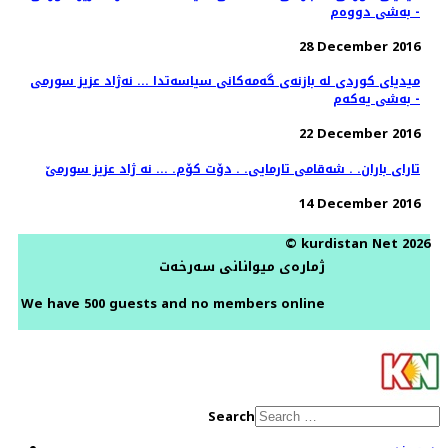
- به‌شی دووه‌م
28 December 2016
میدیای كوردی له‌ بازنه‌ی گه‌مه‌كانی سیاسه‌تدا ... نه‌ژاد عزیز سورمی
- به‌شی یه‌كه‌م
22 December 2016
تارای باران. . شه‌قامی تارمایی. . دۆت كۆم. ... نه ژاد عزیز سورمێ
14 December 2016
© kurdistan Net 2026
ژمارەی میوانانی سەرخەت
We have 500 guests and no members online
Search