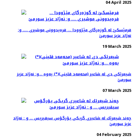
04 April 2025
فرمێسكێ له‌ گوزه‌رگای مێـژوودا ... فره‌یدوونی موشیری .... و:
نه‌ژاد عزیز سورمێ
19 March 2025
شیعرێكی دی له ‌شاعیر (محه‌مه‌د قلینی)(*) یه‌وه‌ …و: نه‌ژاد عزیز
سورمێ
07 March 2025
چه‌ند شیعرێك له‌ شاعیری گریـكی یـۆرگـۆس سیفیریس … و : نه‌ژاد
عزیز سورمێ
04 February 2025