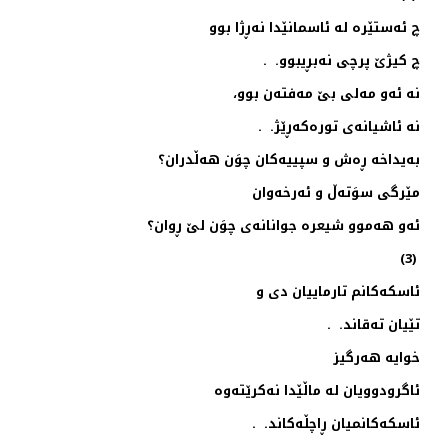
چ ئه‌ستێره‌ له‌ ئاسمانێدا نه‌ڕژا بوو
چ كیژێ پرچی نه‌بڕیبوو. .
نه‌ ئه‌و مه‌لی بێ مه‌فته‌ن بوو،
نه‌ ئاشیانه‌ی توره‌كه‌ڕێژ. .
به‌یداخه‌ ڕه‌ش و سپییه‌كان چوَن هه‌ڵدران؟
مێرگی سوَته‌ڵ و ئه‌رخه‌وان
ئه‌و هه‌موو شیعره‌ جوانانه‌ی چوَن لێ ڕوان؟
(3)
ئاسكه‌كانم تارماییان دی و
تێیان ته‌قاند. .
خوایه‌ هه‌رگیز
ئاگرودوویان له‌ ماڵێدا نه‌كرێته‌وه‌
ئاسكه‌كانمیان ڕاچڵه‌كاند. .