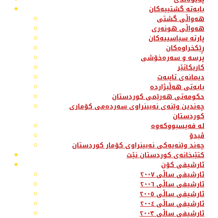
بابەتە گشتییەکان
هەواڵی گشتی
هەواڵی هونەری
پارتە سیاسییەکان
ڕێکخراوەکان
پرسە و سەرەخۆشی
کاریکاتێر
دیمانەی تایبەت
بابەتی هەڵبژاردە
حکومەتی هەرێمی کوردستان
چەندین وێنەی نەبینراوی سەردەمی کۆماری
کوردستان
لە فەیسبووکەوە
ڤیدۆ
چەند وێنەیەکی نەبینراوی کۆمار کوردستان
کتێبخانەی کوردستان نێت
ئارشیفی کۆن
ئارشیفی ساڵی ٢٠٠٧
ئارشیفی ساڵی ٢٠٠٦
ئارشیفی ساڵی ٢٠٠٥
ئارشیفی ساڵی ٢٠٠٤
ئارشیفی ساڵی ٢٠٠٣