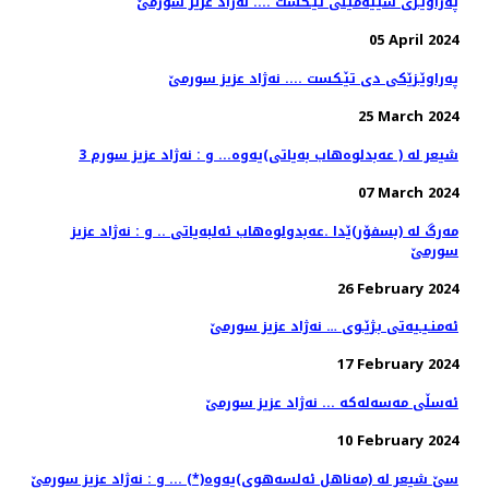
په‌راوێـزی سێیه‌مینی تێـكست .... نه‌ژاد عزیز سورمێ
05 April 2024
په‌راوێـزێكی دی تێـكست .... نه‌ژاد عزیز سورمێ
25 March 2024
3 شیعر له‌ ( عه‌بدلوه‌هاب به‌یاتی)یه‌وه‌... و : نه‌ژاد عزیز سورم
07 March 2024
مه‌رگ له‌ (بسفۆر)ێدا .عەبدولوەهاب ئەلبەیاتی .. و : نه‌ژاد عزیز
سورمێ
26 February 2024
ئه‌منـیـیه‌تی بـژێـوی … نه‌ژاد عزیز سورمێ
17 February 2024
ئه‌سڵی مه‌سه‌له‌كه‌ ... نه‌ژاد عزیز سورمێ
10 February 2024
سێ شیعر له‌ (مەناهل ئەلسەهوی)یه‌وه‌(*) ... و : نه‌ژاد عزیز سورمێ