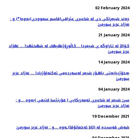
02 February 2024
چه‌ند شیعرێكی دی له‌ شاعیری عێراقی(قاسم سعوودی)یه‌وه‌(*) و :
نه‌ژاد عزیز سورمێ
21 January 2024
كـۆالژ له تـاراوگه ی شیعردا ...كـاڵوڕۆژنهیهك له شهختهدا ... نهژاد
عزیز سورمێ
14 January 2024
به‌خۆژییایه‌تی بـاهـۆز شیعر له‌سه‌رده‌می ته‌كنه‌لۆژیادا ... نه‌ژاد عزیز
سورمێ
04 January 2024
سێ شیعر له‌ شاعیری ئه‌مه‌ریكایی ( فۆرتێسا لاتیفی )یه‌وه‌ ...و :
نه‌ژاد عزیز سورمێ
19 December 2021
شه‌ش قه‌سیده‌ له‌ (ئانا ئه‌خماتۆڤا)ـه‌وه‌ ...و : نه‌ژاد عزیز سورمێ
04 December 2021