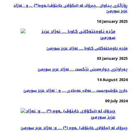
ڕۆژگـاری پـیـاوان ..چیرۆك له‌ (نیكۆلای خایتۆڤ)ـه‌وه‌(*) … و ‌: نه‌ژاد
عزیز سورمێ
16 January 2025
مژده‌ نـاوه‌خته‌كانی كـاوبا …. نه‌ژاد عزیز سورمێ
03 January 2025
پـه‌راوێـزی چـواره‌مینی تێـكست ... نه‌ژاد عزیز سورمێ
14 August 2024
جارێ خۆشیویست .. عەلا‌ء عەببادی ... و : نه‌ژاد عزیز سورمێ
09 July 2024
چیرۆك له‌ (نیكۆلای خایتۆڤ) ـه‌وه‌ (*) ... و: نه‌ژاد عزیز سورمێ