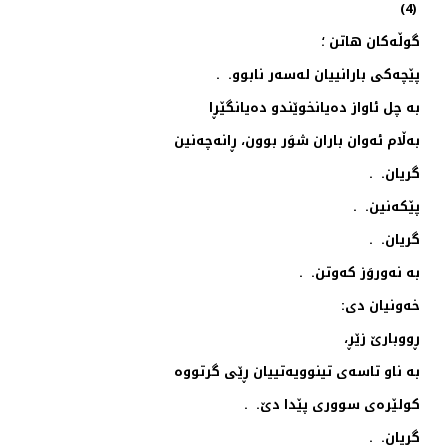
(4)
گوڵه‌كان هاتن ؛
پێچه‌كی بارانییان له‌سه‌ر نابوو. .
به‌ چل ئاواز ده‌یانخوێندو ده‌یانگێڕا
به‌ڵام ئه‌وان باران شوَر بوون، ڕانه‌چه‌نین
گریان. .
پێكه‌نین. .
گریان. .
به‌ نه‌وروَز كه‌وتن. .
خه‌ونیان دی:
ڕووبارێ زێڕ،
به‌ ناو تاسه‌ی تینوویه‌تییان ڕێی گرتووه‌
كولێره‌ی سووری پێدا دێ. .
گریان. .