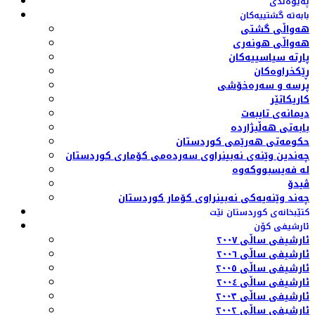
پەیوەندی
بابەتە گشتییەکان
هەواڵی گشتی
هەواڵی هونەری
پارتە سیاسییەکان
ڕێکخراوەکان
پرسە و سەرەخۆشی
کاریکاتێر
دیمانەی تایبەت
بابەتی هەڵبژاردە
حکومەتی هەرێمی کوردستان
چەندین وێنەی نەبینراوی سەردەمی کۆماری کوردستان
لە فەیسبووکەوە
ڤیدۆ
چەند وێنەیەکی نەبینراوی کۆمار کوردستان
کتێبخانەی کوردستان نێت
ئارشیفی کۆن
ئارشیفی ساڵی ٢٠٠٧
ئارشیفی ساڵی ٢٠٠٦
ئارشیفی ساڵی ٢٠٠٥
ئارشیفی ساڵی ٢٠٠٤
ئارشیفی ساڵی ٢٠٠٣
ئارشیفی ساڵی ٢٠٠٢