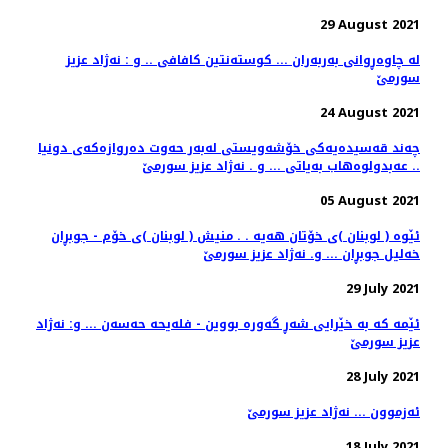
29 August 2021
له‌ چاوه‌ڕوانی به‌ربه‌ران ... كوسته‌نتین كافافی .. و : نه‌ژاد عزیز
سورمێ
24 August 2021
چه‌ند قه‌سیده‌یه‌كی خۆشه‌ویستی له‌به‌ر حه‌وت ده‌روازه‌كه‌ی دونیا
.. عه‌بدولوه‌هاب به‌یاتی ... و . نه‌ژاد عزیز سورمێ
05 August 2021
ئێوه ‌( لوبنان )ی خۆتان هه‌یه‌ . . منیش ( لوبنان )ی خۆم - جوبڕان
خه‌لیل جوبڕان ... و. نه‌ژاد عزیز سورمێ
29 July 2021
ئێمه‌ كه‌ به‌ خێرایی شه‌ڕ گه‌وره‌ بووین - فله‌یحه حه‌سه‌ن‌ ... و: نه‌ژاد
عزیز سورمێ
28 July 2021
ئەزموون ... نەژاد عزیز سورمێ
18 July 2021