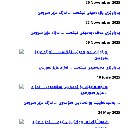
26 November 2025
په‌راوێـزی پازده‌مینی تێـكست ... نه‌ژاد عزیز سورمێ
22 November 2025
په‌راوێـزی حه‌ڤده‌یه‌میـنی تێـكست ... نه‌ژاد عزیز سورمێ
09 November 2025
په‌راوێزی ده‌یه‌مینی تێـكست‌ … نه‌ژاد عزیز سورمێ
10 June 2025
په‌نـجه‌نمایـێـك بۆ ئه‌ده‌بـی سۆمه‌ری ... نه‌ژاد عزیز سورمێ ...
24 May 2025