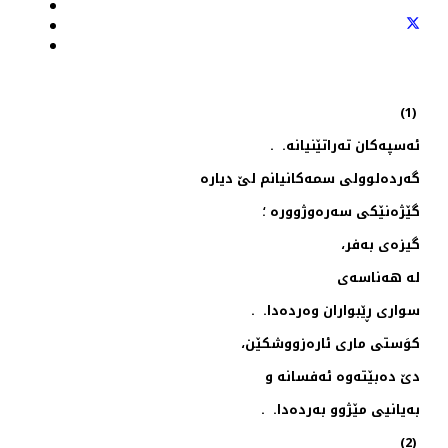
(1)
ئه‌سپه‌كان ته‌راتێنیانه‌. .
گه‌رده‌لوولی سمه‌كانیانم لێ دیاره‌
گێژه‌نێكی سه‌ره‌وژووره‌ ؛
گیزه‌ی به‌فر،
له‌ هه‌ناسه‌ی
سواری ڕێبواران وه‌رده‌دا. .
كوَستی ماری ئاره‌زووشكێن،
دێ ده‌بێته‌وه‌ ئه‌فسانه‌ و
به‌یانیی مێژوو به‌رده‌دا. .
(2)