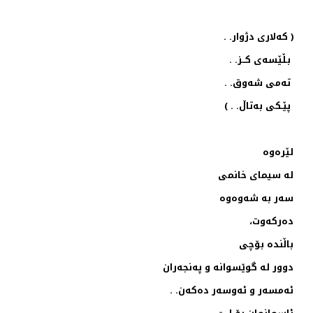
( كه‌لاری دژوار. .
بـڵێسه‌ی كــز. .
ته‌می شه‌وق. .
پێـكی به‌تاڵ. . )
لێره‌وه‌
له سیمای‌ خانمی
سه‌ر به‌ شه‌وه‌وه‌
ده‌ركه‌وت،
باڵنده‌ بۆچی
دوور له‌ گوێسوانه‌ و په‌نجه‌ران‌
ئه‌مسه‌ر و ئه‌وسه‌ر ده‌كه‌ن. .