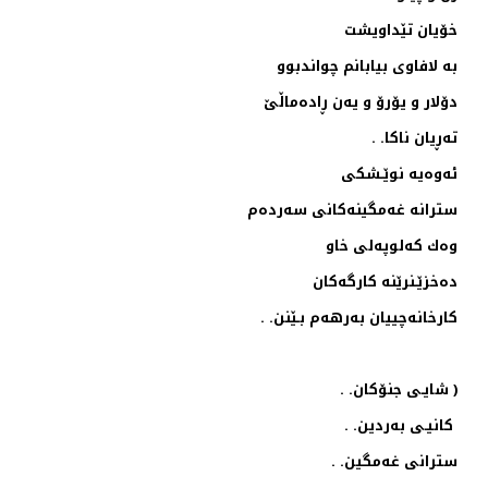
خۆیان تێداویشت
به‌ لافاوی بیابانم چواندبوو
دۆلار و یۆرۆ و یه‌ن ڕاده‌ماڵێ
ته‌ڕیان ناكا. .
ئه‌وه‌یه‌ نوێـشكی
سترانه‌ غه‌مگینه‌كانی سه‌رده‌م
وه‌ك كه‌لوپه‌لی خاو
ده‌خزێـنرێنه‌ كارگه‌كان
كارخانه‌چییان به‌رهه‌م بـێنن. .
( شایـی جنۆكان. .
كانیـی به‌ردین. .
سترانی غه‌مگین. .