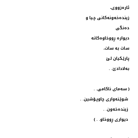
ئاره‌زووی،
زینده‌خه‌ونه‌كانی چـیا و
ده‌نگی
دیواره‌ ڕووخاوه‌كانه‌
سات به‌ سات،
پارێـكیان لێ
به‌لادادێ. .
( سه‌مای ناكامی. .
شوێـنه‌واری چاوپـۆشین. .
زینده‌خه‌ون. .
دیواری ڕووخاو. . )