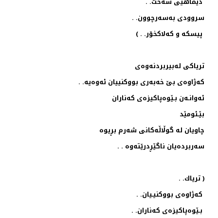
دیماهیی سه‌خت. .
سروودی به‌سه‌رچوون. .
پیسكه ‌و كه‌لاكخۆر. . )
تریاكی له‌بیربردنه‌وه‌ی
كه‌ژاوه‌ی بێ خه‌به‌ری بووكنییان ئه‌وه‌یه‌. .
ئه‌وانـه‌ن بـێوه‌پاكیزه‌ی كه‌ناران
بێـئومێد
چاویان له‌ گوڵاڵه‌كانی شه‌رم بڕیوه‌
سه‌ربرده‌یان ناگێڕدرێته‌وه‌ . .
( تریاك. .
كه‌ژاوه‌ی بووكنیـیان. .
بـێوه‌پاكیزه‌ی كه‌ناران. .