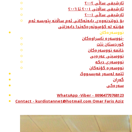
ئارشیفی ساڵی ٢٠٠٢
ئارشیفی ساڵانی ٢٠٠١ تا ٢٠٠٦
ئارشیفی ساڵی ٢٠٠١
بۆ خوێندنەوەی بابەتەکانی ئەم ساڵانە پێویسە ئەم
فۆنتە لە کۆمپوتەرەکەتدا دابەزێنی
نووسەرەکان
نووسەرە ناسراوەکان-
کوردستان نێت
خانمە نووسەرەکان
نووسینی عەرەبی
نووسەری دیکە
نووسەرە کۆنەکان
ئێمە لەسەر فەیسبووک
گەڕان
سەرەکی
WhatsApp -Viber - 00964770768123
Contact - kurdistannet@hotmail.com Omar Faris Aziz