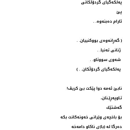
په‌لكه‌گیای گردۆڵكانی
پێ
ئارام ده‌بنه‌وه‌. .
( گه‌ڕانه‌وه‌ی بووكنییان. .
ژنانی ته‌نیا. .
شه‌وی سووتاو. .
په‌لكه‌گیای گردۆڵكان. . )
نابێ ئه‌مه‌‌ دوا پێكت بێ كریڤ!
تـاوپه‌ڕێــنان،
گه‌شتێك
بۆ باخچه‌ی وێرانی خه‌ونه‌كانت بكه‌
ده‌رگا له‌ (با)ی ناكاو دامه‌خه