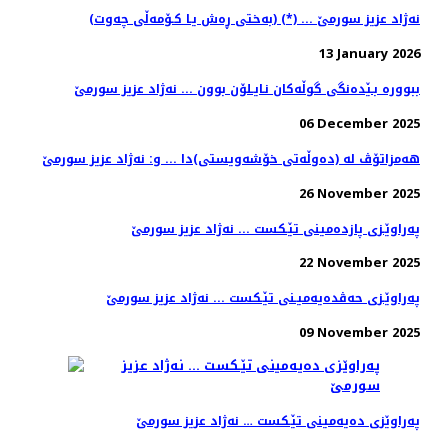
(به‌ختی ڕه‌ش یـا كـۆمه‌ڵی چه‌وت) (*) ... نه‌ژاد عزیز سورمێ
13 January 2026
ببووره‌ بـێده‌نگی گوڵه‌كان نـایـلۆن بوون ... نه‌ژاد عزیز سورمێ
06 December 2025
هه‌مزاتۆڤ له‌ (ده‌وڵه‌تی خۆشه‌ویستی)دا ... و: نه‌ژاد عزیز سورمێ
26 November 2025
په‌راوێـزی پازده‌مینی تێـكست ... نه‌ژاد عزیز سورمێ
22 November 2025
په‌راوێـزی حه‌ڤده‌یه‌میـنی تێـكست ... نه‌ژاد عزیز سورمێ
09 November 2025
په‌راوێزی ده‌یه‌مینی تێـكست‌ … نه‌ژاد عزیز سورمێ