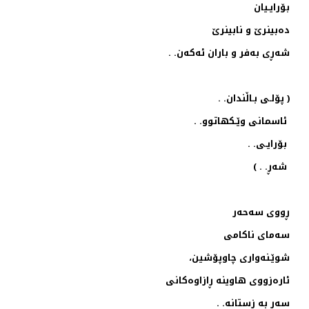
بۆرایـیان
ده‌بینرێ و نابینرێ
شه‌ڕی به‌فر و باران ئه‌كه‌ن. .
( پۆلـی بـاڵندان. .
ئاسمانی وێـكهاتوو. .
بۆرایـی. .
شه‌ڕ. . )
ڕووی سه‌حه‌ر
سه‌مای ناكامی
شوێـنه‌واری چاوپۆشین،
ئاره‌زووی هاوینه‌ ڕازاوه‌كانی
سه‌ر به‌ زستانه‌. .