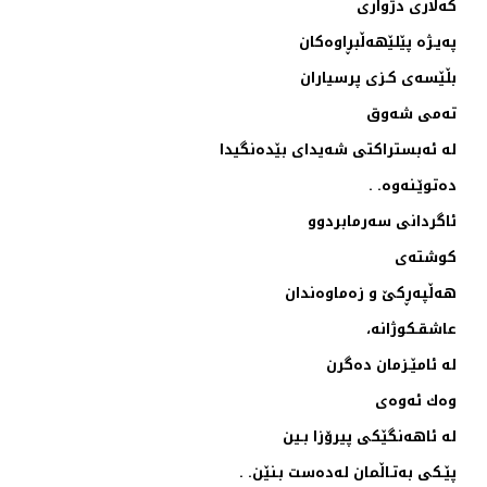
كه‌لاری دژواری
په‌یـژه‌ پێلێهه‌ڵبڕاوه‌كان
بڵێسه‌ی كـزی پرسیاران
ته‌می شه‌وق
له‌ ئه‌بستراكتی شه‌یدای بێده‌نگیدا
ده‌توێـنه‌وه‌. .
ئاگردانی‌ سه‌رمابردوو
كوشته‌ی
هه‌ڵپه‌ڕكێ و زه‌ماوه‌ندان
عاشقـكوژانه‌،
له‌ ئامێـزمان ده‌گرن
وه‌ك ئه‌وه‌ی
له‌ ئاهه‌نگێكی پیرۆزا بـین
پێـكی به‌تـاڵمان له‌ده‌ست بـنێن. .