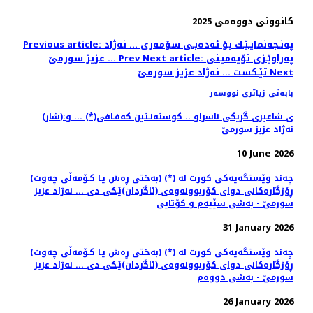
كانوونی دووه‌می 2025
Previous article: په‌نـجه‌نمایـێـك بۆ ئه‌ده‌بـی سۆمه‌ری ... نه‌ژاد
Next article: په‌راوێـزی نۆیه‌میـنی
Prev
عزیز سورمێ ...
Next
تێـكست ... نه‌ژاد عزیز سورمێ
بابەتی زیاتری نووسەر
(شار)ی شاعیری گریكی ناسراو .. كوسته‌نـتین كه‌فـافی(*) ... و:
نه‌ژاد عزیز سورمێ
10 June 2026
(به‌ختی ڕه‌ش یـا كـۆمه‌ڵی چه‌وت) (*) چه‌ند وێستگه‌یه‌كی كورت له‌
ڕۆژگاره‌كانی دوای كۆربوونه‌وه‌ی (ئاگردان)ێـكی دی ... نه‌ژاد عزیز
سورمێ - به‌شی سێیه‌م و كۆتایی
31 January 2026
(به‌ختی ڕه‌ش یـا كـۆمه‌ڵی چه‌وت) (*) چه‌ند وێستگه‌یه‌كی كورت له‌
ڕۆژگاره‌كانی دوای كۆربوونه‌وه‌ی (ئاگردان)ێـكی دی ... نه‌ژاد عزیز
سورمێ - به‌شی دووه‌م
26 January 2026