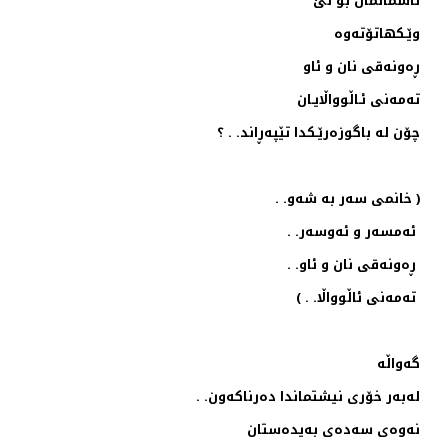
ئاسمانمان بۆ لێ
وێـكهاتۆ‌ته‌وه‌
ڕه‌ونه‌قی نان و ئاو
ته‌مه‌نی ئـاڵوواڵایـان
چۆن له‌ باگوزه‌رێـكدا تێپه‌ڕاند. . ؟
( خانمی سه‌ر به‌ شه‌و. .
ئه‌مسه‌ر و ئه‌وسه‌ر. .
ڕه‌ونه‌قی نان و ئاو. .
ته‌مه‌نی ئاڵوواڵا. . )
گه‌واڵه‌
له‌به‌ر خۆری نیشتماندا ده‌رناكه‌ون. .
نه‌وه‌ی سه‌ده‌ی به‌یده‌ستان