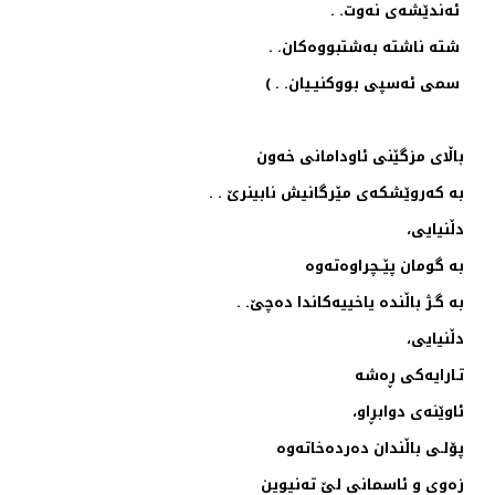
ئه‌ندێشه‌ی نه‌وت. .
شته‌ ناشته‌ به‌شتبووه‌كان. .
سمی ئه‌سپی بووكنیـیان. . )
باڵای مزگێنی ئاودامانی خه‌ون
به‌ كه‌روێشكه‌ی مێرگانیش نابینرێ . .
دڵنیایی،
به‌ گومان پێــچراوه‌ته‌وه‌
به‌ گـژ باڵنده‌ یاخییه‌كاندا ده‌چێ. .
دڵنیایی،
تـارایه‌كی ڕه‌شه‌
ئاوێنه‌ی دوابڕاو،
پۆلـی باڵندان ده‌رده‌خاته‌وه‌
زه‌وی و ئاسمانی لێ ته‌نیوین