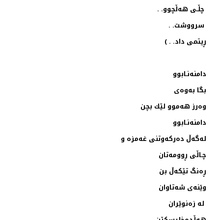
چڵـی هه‌ڵچوو. .
سرووشت. .
ڕیتمی داد. . )
دامنه‌نـابوو
بگا به‌وه‌ی
وه‌رز هه‌موو لێك بچن
دامنه‌نـابوو
له‌گه‌ڵ ده‌ركه‌وتنی غه‌مزه‌ و
چـاڵی ڕوومه‌تان
ڕه‌نگ تێكه‌ڵ بن
وێنه‌ی شه‌تاوان
له‌ زه‌نوێران
هه‌ڵده‌خلیسكێن