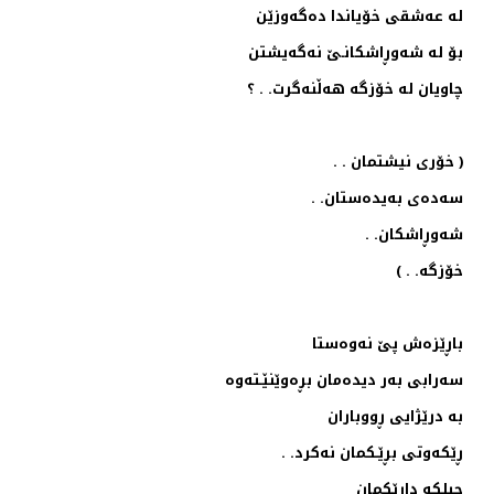
‌له‌ عه‌شقی خۆیاندا ده‌گه‌وزێن
بۆ له‌ شه‌وڕاشكانـێ نه‌گه‌یشتن
چاویان له‌ خۆزگه‌ هه‌ڵنه‌گرت. . ؟
( خۆری نیشتمان . .
سه‌ده‌ی به‌یده‌ستان. .
شه‌وڕاشكان. .
خۆزگه‌. . )
باڕێزه‌ش پێ نه‌وه‌ستا
سه‌رابی به‌ر دیده‌مان بڕه‌وێنێـته‌وه‌
به‌ درێژایی ڕووباران
ڕێكه‌وتی بڕێـكمان نه‌كرد. .
چیلكه‌ دارێكمان