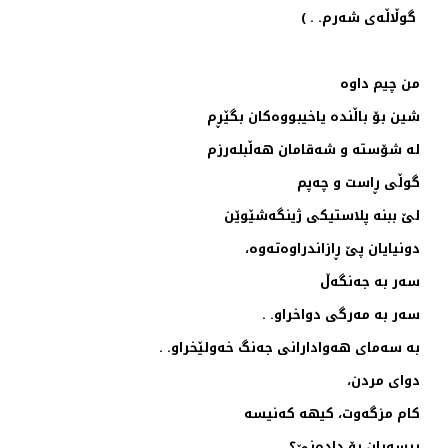
گوڵاڵه‌ی شه‌رم. . )
من چیم داوه‌
شین بۆ باڵنده‌ یاخیبووه‌كان بگێڕم
له‌ شۆسته‌ و شه‌قامان هه‌ڵبله‌رزم
گوڵی ڕاست و چه‌پم
لێ ببنه‌ پلاستیكی ژینگه‌شێوێن
دونیایان پێ ڕازاندراوه‌ته‌وه،
سه‌ر به‌ جه‌نگه‌ڵ
سه‌ر به‌ مه‌رگی دواخراو. .
به‌ سه‌مای هه‌وادارانی جه‌نگ خه‌ولێخراو. .
دوای مردن،
كام مزگه‌وت، كیهه‌ كه‌نیسه‌
پرسه‌یان بۆ داده‌نێ؟