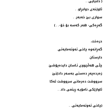
( دڵنیایی. .
ئاوێـنه‌ی دوابڕاو. .
سواری بێ خه‌به‌ر. .
گه‌ڕه‌كی- هه‌ر كه‌سه‌ بۆ خۆ-. . )
دره‌خت،
گه‌ڕانه‌وه‌ چاخی ته‌وته‌مایه‌تی
دارستان
چڵـی ‌هه‌ڵچووی تـاسان دایده‌پۆشێ
زه‌رده‌په‌ڕ ده‌ستی به‌سه‌ر دادێنێ
سرووشت ده‌رمانی سرووشت ئه‌كا
ئاوازێكی نامۆیـه‌ ڕیتمی داد. .
(چاخی ته‌وته‌مایه‌تی. .