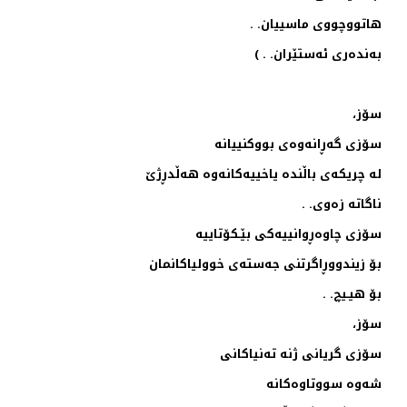
هاتووچووی ماسییان. .
به‌نده‌ری ئه‌ستێران. . )
سۆز،
سۆزی گه‌ڕانه‌وه‌ی بووكنییانه‌
له‌ چریكه‌ی باڵنده‌ یاخییه‌كانه‌وه‌ هه‌ڵدڕژێ
ناگاته‌ زه‌وی. .
سۆزی چاوه‌ڕوانییه‌كی بێـكۆتاییه‌
بۆ زیندووڕاگرتنی جه‌سته‌ی خوولیاكانمان
بۆ هیـیچ. .
سۆز،
سۆزی گریانی ژنه‌ ته‌نیاكانی
شه‌وه‌ سووتاوه‌كانه‌