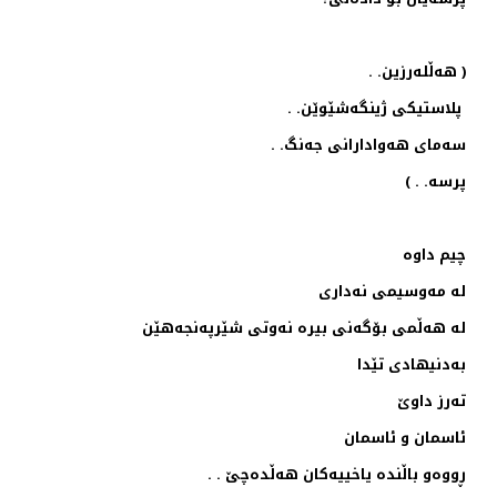
( هه‌ڵله‌رزین. .
پلاستیكی ژینگه‌شێوێن. .
سه‌مای هه‌وادارانی جه‌نگ‌. .
پرسه‌. . )
چیم داوه‌
له‌ مه‌وسیمی نه‌داری
له‌ هه‌ڵمی بۆگه‌نی بیره‌ نه‌وتی شێرپه‌نجه‌هێن
به‌دنیهادی تێدا
ته‌رز داوێ
ئاسمان و ئاسمان
ڕووه‌و باڵنده‌ یاخییه‌كان هه‌ڵده‌چێ . .