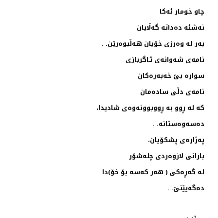
چاو خومار ئه‌كا
نه‌شئه‌ ده‌داته‌ گه‌ڵایان
به‌ر له‌ وه‌رزی خۆیان هه‌ڵبوه‌رێن. .
نامه‌ی شه‌وانه‌ی ئـاگربازی
سواره‌ بێ خه‌به‌ره‌كان
نامه‌ی دڵی ساده‌مان
‌كه‌ له‌ ڕوو به‌ ڕووبوونه‌وه‌ی شادیدا،
ده‌سه‌وه‌ستانه‌. .
په‌ژاره‌ی پشكۆیان،
بارانی لازوه‌ردی چله‌شۆر
له‌ گه‌ڕه‌كی ( هه‌ر كه‌سه‌ بۆ خۆ)دا
ده‌گه‌یێنێ. .