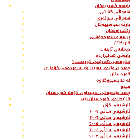
بابەتە گشتییەکان
هەواڵی گشتی
هەواڵی هونەری
پارتە سیاسییەکان
ڕێکخراوەکان
پرسە و سەرەخۆشی
کاریکاتێر
دیمانەی تایبەت
بابەتی هەڵبژاردە
حکومەتی هەرێمی کوردستان
چەندین وێنەی نەبینراوی سەردەمی کۆماری
کوردستان
لە فەیسبووکەوە
ڤیدۆ
چەند وێنەیەکی نەبینراوی کۆمار کوردستان
کتێبخانەی کوردستان نێت
ئارشیفی کۆن
ئارشیفی ساڵی ٢٠٠٧
ئارشیفی ساڵی ٢٠٠٦
ئارشیفی ساڵی ٢٠٠٥
ئارشیفی ساڵی ٢٠٠٤
ئارشیفی ساڵی ٢٠٠٣