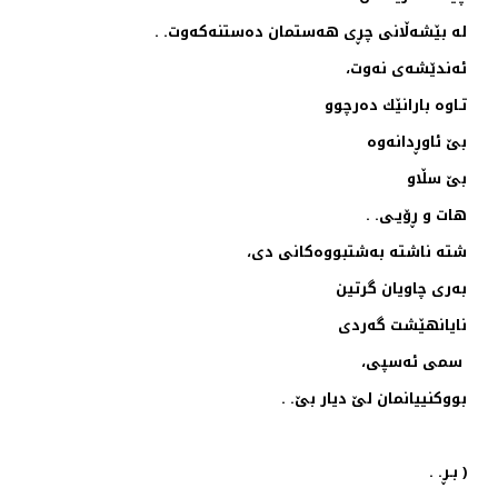
له بێشه‌ڵانی چڕی هه‌ستمان ده‌ستنه‌كه‌وت. .
ئه‌ندێشه‌ی نه‌وت،
تـاوه‌ بارانێك ده‌رچوو
بێ ئاوڕدانه‌وه‌
بێ سڵاو
هات و ڕۆیـی. .
شته‌ ناشته‌ به‌شتبووه‌كانی دی،
به‌ری چاویان گرتین
نایانهێشت گه‌ردی
سمی ئه‌سپی،
بووكنییانمان لێ دیار بێ. .
( بـڕ. .