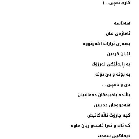
كارخانه‌چی. . )
هه‌ناسه‌
ئاماژه‌ی مـان
به‌به‌ری ترازاندا كه‌وتووه‌
لێیان كردین
به‌ ڕایه‌ڵێكی له‌رزۆك
به‌ بۆنه‌ و بێ بۆنه‌
دێ و ده‌چێ . .
باڵنده‌ یاخییه‌كان ده‌مانبینن
هه‌موومان ده‌بینن
كچه‌ چارۆگ ئاڵه‌كانیش
كه‌ تاك و ته‌را ئـاسه‌واریان ماوه‌
دیماهیی‌ سه‌خت