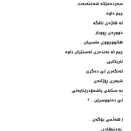
سه‌رده‌مێكه‌‌ شه‌خته‌به‌ند،
چیم داوه‌
له‌ هاژه‌ی تاڤگه‌
خووڕه‌ی ڕووبار
هاتووچووی ماسییان. .
چیم له‌ به‌نده‌ری ئه‌ستێران داوه‌
تاریكایی،
له‌نگه‌ری لێ ده‌گرێ
شیعری ڕۆژانه‌ی
به‌ ستایلی پاشمۆدرێـنایه‌تی
لێ ده‌نووسرێن. . ؟
( هه‌ڵـمی بۆگه‌ن. .
به‌دنیهادی. .