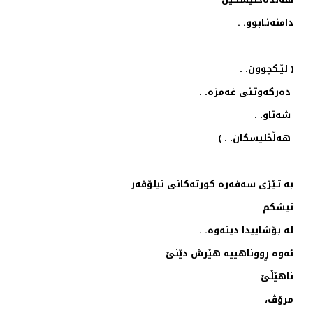
دامنه‌نـابوو. .
( لێـكچوون. .
ده‌ركه‌وتـنی غه‌مزه‌. .
شه‌تاو. .
هه‌ڵخلیسكان. . )
به ‌تـێزی سه‌فه‌ره‌ كورته‌كانی نیلۆفه‌ر
تیشكم
له‌ بۆشاییدا دیته‌وه‌. .
ئه‌وه‌ ڕووناهییه‌ هێرش دێنێ
ناهێڵێ
مرۆڤ،