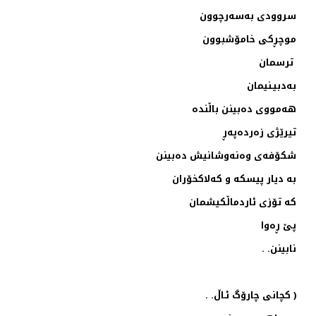
سروودی به‌سه‌رچوون
موچڕكی خامۆشبوون
ترسمان
به‌دبیـنیمان
هه‌مووی ده‌بینن باڵنده‌
تیرێژی زه‌رده‌په‌ڕ
شكۆفه‌ی وه‌نه‌وشانیش ده‌بینن
به‌ دیار پیسكه‌ و كه‌لاكخۆران
كه‌ تۆزی ئاردماڵكیشمان
پێ ڕه‌وا
نابینن. .
( كچانی چارۆگ ئـاڵ. .