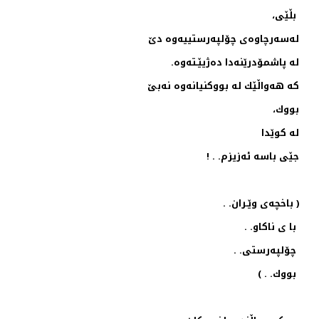
بڵێی،
له‌سه‌رچاوه‌ی چۆلپه‌رستییه‌وه‌‌ دێ
له‌ پاشمۆدرێنه‌دا ده‌ژیێـته‌وه‌.
كه‌ هه‌واڵێك له‌ بووكنیانه‌وه‌ نه‌بێ
بووك،
له‌ كوێدا
جێی باسه‌ ئه‌زیزم. . !
( باخچه‌ی وێـران. .
با ی ناكاو. .
چۆلپه‌رستی. .
بووك. . )