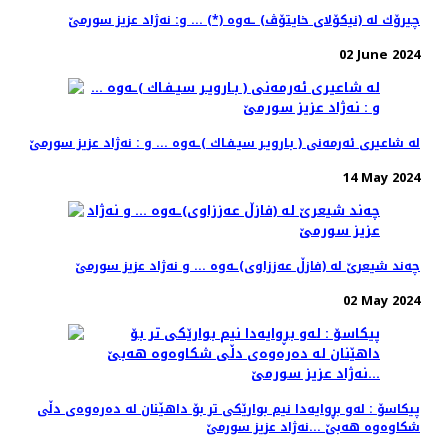
چیرۆك له‌ (نیكۆلای خایتۆڤ) ـه‌وه‌ (*) ... و: نه‌ژاد عزیز سورمێ
02 June 2024
له‌ شاعیری ئه‌رمه‌نی ( بـارویـر سیـفـاك )ـه‌وه‌ ... و : نه‌ژاد عزیز سورمێ
14 May 2024
چه‌ند شیعرێ له‌ (فازڵ عه‌ززاوی)ـه‌وه‌ ... و نه‌ژاد عزیز سورمێ
02 May 2024
پیكاسۆ : له‌و بڕوایه‌دا نیم بوارێكی تر بۆ داهێنان له‌ ده‌ره‌وه‌ی دڵی
شكاوه‌وه‌ هه‌بێ ...نه‌ژاد عزیز سورمێ