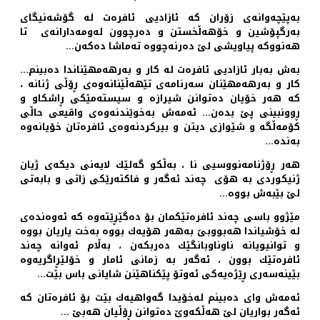
به‌پێچه‌وانه‌ی زۆران كه‌ ئازادیی ئافره‌ت له‌ گۆشه‌نیگای
به‌رگپۆشین و خۆهه‌ڵخستن و ده‌رچوون له‌ومه‌دارانه‌ی تا
هه‌نووكه‌ پیاویشی لێ ده‌رنه‌چووه‌ ته‌ماشا ده‌كه‌ن…
به‌ش به‌بار ئازادیی ئافره‌ت له‌ كار و به‌رهه‌مهێناندا ده‌بینم…
كار و به‌رهه‌مهێنان سه‌رنامه‌ی تێهه‌ڵێنانه‌وه‌ی ڕۆڵی ژنانه‌ ‌،
كه‌ هه‌ر خۆیان ده‌توانن شیرازه ‌و سیسته‌مێكی ڕاشكاو و
ڕوونبینی پێ بده‌ن… ئه‌مه‌ش به‌خوێندنه‌وه‌ی واقیعی حاڵی
كۆمه‌ڵگه ‌و شێوازی دیتن و بیركردنه‌وه‌ی ئافره‌تان خۆیانه‌وه‌
به‌نده‌…
هه‌ر ڕۆژنامه‌نووسیی نا ، به‌ڵكو گه‌لێك لایه‌نی دیكه‌ی ژیان
ژنیكوردی به‌ هۆی چه‌ند ئه‌گه‌ر و فاكته‌رێكی زاتی و بابه‌تی
لێ بێبه‌ش بووه‌…
مێژوو باسی چه‌ند ئافره‌تێكمان بۆ ده‌گێڕێته‌وه‌ كه‌ ئه‌وه‌نده‌ی
له‌ خۆشیاندا هه‌بووبێ به‌هه‌ر هۆیه‌ك بووه‌ به‌خت یاریان بووه
‌و توانیویانه‌ ناوناوبانگێك ده‌ربكه‌ن ، به‌ڵام ئه‌وانه‌ چه‌ند
ئافره‌تێك بوون ، ئه‌گه‌ر به‌ زمانی ئامار و خۆلێڕاگریه‌وه‌
بێینه‌سه‌ری ڕێژه‌یه‌كی ئه‌وتۆ پێكناهێنن شایانی باس بێت…
ئه‌مه‌ش وای ده‌بینم له‌خۆیدا گه‌واهیه‌ك بێت بۆ ئافره‌تان كه‌
ئه‌گه‌ر بواریان لێ هه‌ڵكه‌وێ ده‌توانن ڕۆڵیان هه‌بێ …