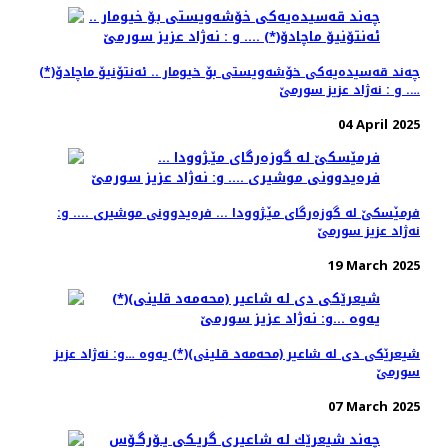
چه‌ند قه‌سیده‌یه‌كی خۆشه‌ویستی بۆ خیومار .. ئه‌نتۆنیۆ ماچادۆ(*)
…. و : نه‌ژاد عزیز سورمێ
04 April 2025
فرمێسكێ له‌ گوزه‌رگای مێـژوودا ... فره‌یدوونی موشیری .... و:
نه‌ژاد عزیز سورمێ
19 March 2025
شیعرێكی دی له ‌شاعیر (محه‌مه‌د قلینی)(*) یه‌وه‌ …و: نه‌ژاد عزیز
سورمێ
07 March 2025