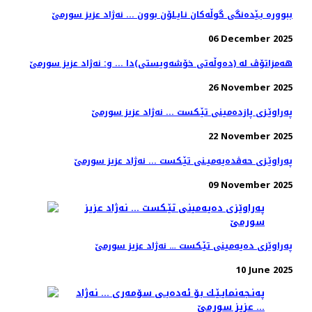
ببووره‌ بـێده‌نگی گوڵه‌كان نـایـلۆن بوون ... نه‌ژاد عزیز سورمێ
06 December 2025
هه‌مزاتۆڤ له‌ (ده‌وڵه‌تی خۆشه‌ویستی)دا ... و: نه‌ژاد عزیز سورمێ
26 November 2025
په‌راوێـزی پازده‌مینی تێـكست ... نه‌ژاد عزیز سورمێ
22 November 2025
په‌راوێـزی حه‌ڤده‌یه‌میـنی تێـكست ... نه‌ژاد عزیز سورمێ
09 November 2025
په‌راوێزی ده‌یه‌مینی تێـكست‌ … نه‌ژاد عزیز سورمێ
10 June 2025