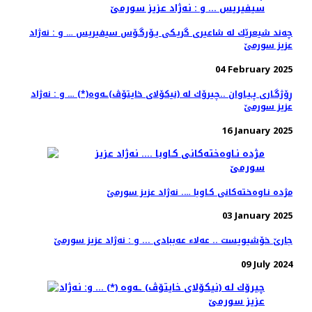
چه‌ند شیعرێك له‌ شاعیری گریـكی یـۆرگـۆس سیفیریس … و : نه‌ژاد
عزیز سورمێ
04 February 2025
ڕۆژگـاری پـیـاوان ..چیرۆك له‌ (نیكۆلای خایتۆڤ)ـه‌وه‌(*) … و ‌: نه‌ژاد
عزیز سورمێ
16 January 2025
مژده‌ نـاوه‌خته‌كانی كـاوبا …. نه‌ژاد عزیز سورمێ
03 January 2025
جارێ خۆشیویست .. عەلا‌ء عەببادی ... و : نه‌ژاد عزیز سورمێ
09 July 2024