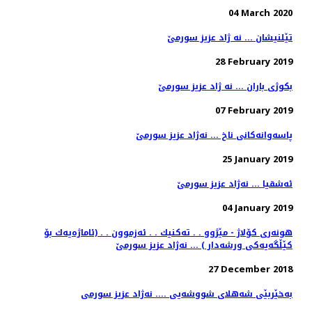
04 March 2020
تێلنیشان ... نه ژاد عزیز سورمێ
28 February 2019
بكوژی باران ... نه ژاد عزیز سورمێ
07 February 2019
25 January 2019
ئه‌شقیا ... نه‌ژاد عزیز سورمێ
04 January 2019
هونەری كۆلاژ - مێژوو . . تەكنیك . . ئەزموون . . (ئاماژەیەك بۆ
27 December 2018
به‌خێربێی شه‌هلای شووشه‌یی .... نه‌ژاد عزیز سورمی