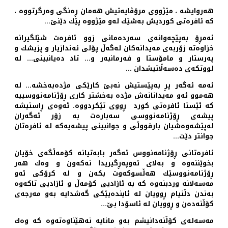
هه‌روایشه‌ ، مێژووی مرۆڤایه‌تیش هه‌مان ڕه‌نگی وه‌رگرتووه ‌،
كه‌ ئافره‌تی كوردیش به‌شێك له‌و مێژووه‌ پێك دێنێ…
ئه‌مڕۆ به‌پێچه‌وانه‌ی سه‌رده‌مانی زوو ئافره‌ت شێلگیرانه‌
خزاوه‌ته‌ زۆربه‌ی مه‌یدانه‌كان له‌گه‌ڵ پۆلی ئه‌ندازیار و پزیشك و
په‌رستار و مامۆستا و فه‌رمانبه‌ر و… تاد ده‌یانبینی… له‌
لووتكه‌ی ده‌سه‌ڵاتیشدان …
ئه‌مه‌ ئه‌گه‌ر پڕ به‌پێستیش نه‌بێ كارێكی مژده‌به‌خشه‌… له‌
هه‌موو ئه‌و مه‌یدانانه‌ش مژده‌ به‌خشتر كاری ڕۆژنامه‌نووسییه‌
كه‌ ئێستا ئافره‌تی كورد ڕووی تێكردووه‌. ئه‌وه‌ی ڕاستیشه‌
پیشه‌ی ڕۆژنامه‌نووسی سه‌باره‌ت به‌ زۆر ئه‌گه‌ران
له‌پێشه‌وه‌شیان بارقووڵی و جوانبینی پیشه‌یه‌كه‌ له‌ ئافره‌تان
جوانتر دێت…
ئافره‌تانی ڕۆژنامه‌نووس ئه‌گه‌ر بابه‌تیانه‌ كۆمه‌ڵگه‌ی خۆیان
بخوێننه‌وه ‌و به‌لای ئه‌وپه‌ڕگیریدا نه‌كه‌ون و وه‌ك هه‌ر
ڕۆژنامه‌نووسێك هه‌ڵسوكه‌وت بكه‌ن و له‌ كرۆكی ئه‌و
مه‌سه‌لانه‌ وردبنه‌وه‌ كه‌ به‌ ئازادیی كۆمه‌ڵ و ئازادیی تاكه‌وه‌
به‌ندن دڵنیام ڕوویان له‌ ئاینده‌یێكی گه‌شدایه‌ به‌و مه‌رجه‌ی
كۆڵنه‌ده‌ن و ڕوویان له‌ ئاسۆدا بێ…
مه‌سه‌له‌ی كۆڵنه‌دانیشم به‌و مانایه‌ نه‌هێناوه‌ته‌وه‌ كه‌ وه‌ك