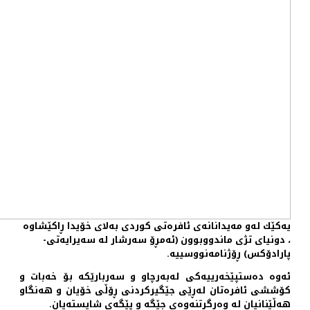
یه‌كێك له‌و مه‌یدانانه‌ی ئافره‌تی كوردی به‌لای خۆیدا ڕاكێشاوه‌
، دونیای تژی ماندووبوون (ئه‌مڕۆ سه‌رشار له‌ سه‌یرایه‌تی-
پارادۆكس) ڕۆژنامه‌نووسییه‌.
ئه‌وه‌ ده‌ستپێخه‌رییه‌كی له‌به‌رچاو و سه‌ربارێكه‌ بۆ خه‌بات و
كۆششی ئافره‌تان له‌ڕێی جێگیركردنی ڕۆڵی خۆیان و هه‌نگاو
هه‌ڵێنانیان له‌ وه‌رگرتنه‌وه‌ی جێگه‌ و پێگه‌ی شایسته‌یان.