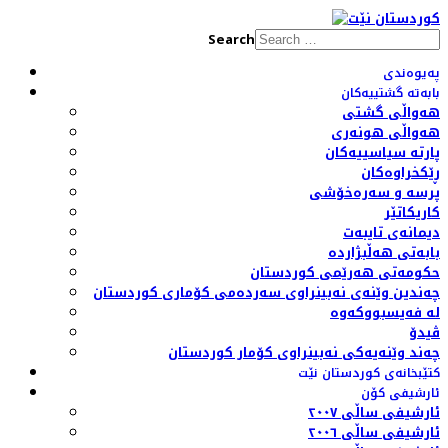
Search
پەیوەندی
بابەتە گشتییەکان
هەواڵی گشتی
هەواڵی هونەری
پارتە سیاسییەکان
ڕێکخراوەکان
پرسە و سەرەخۆشی
کاریکاتێر
دیمانەی تایبەت
بابەتی هەڵبژاردە
حکومەتی هەرێمی کوردستان
چەندین وێنەی نەبینراوی سەردەمی کۆماری کوردستان
لە فەیسبووکەوە
ڤیدۆ
چەند وێنەیەکی نەبینراوی کۆمار کوردستان
کتێبخانەی کوردستان نێت
ئارشیفی کۆن
ئارشیفی ساڵی ٢٠٠٧
ئارشیفی ساڵی ٢٠٠٦