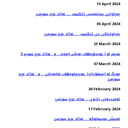
15 April 2024
په‌راوێـزی سێیه‌مینی تێـكست .... نه‌ژاد عزیز سورمێ
05 April 2024
په‌راوێـزێكی دی تێـكست .... نه‌ژاد عزیز سورمێ
25 March 2024
3 شیعر له‌ ( عه‌بدلوه‌هاب به‌یاتی)یه‌وه‌... و : نه‌ژاد عزیز سورم
07 March 2024
مه‌رگ له‌ (بسفۆر)ێدا .عەبدولوەهاب ئەلبەیاتی .. و : نه‌ژاد عزیز
سورمێ
26 February 2024
ئه‌منـیـیه‌تی بـژێـوی … نه‌ژاد عزیز سورمێ
17 February 2024
ئه‌سڵی مه‌سه‌له‌كه‌ ... نه‌ژاد عزیز سورمێ