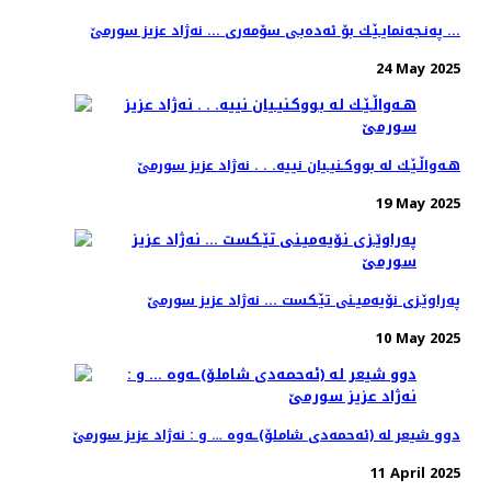
په‌نـجه‌نمایـێـك بۆ ئه‌ده‌بـی سۆمه‌ری ... نه‌ژاد عزیز سورمێ ...
24 May 2025
هـه‌واڵـێـك له‌ بووكـنیـیان نییه‌. . . نه‌ژاد عزیز سورمێ
19 May 2025
په‌راوێـزی نۆیه‌میـنی تێـكست ... نه‌ژاد عزیز سورمێ
10 May 2025
دوو شیعر له‌ (ئه‌حمه‌دی شاملۆ)ـه‌وه‌ … و : نه‌ژاد عزیز سورمێ
11 April 2025