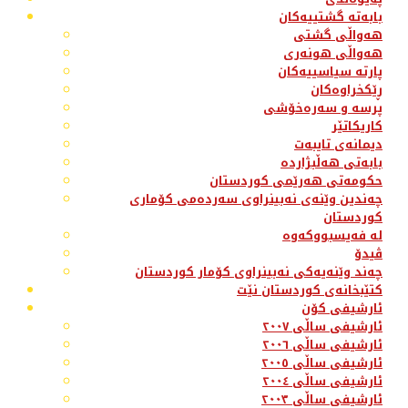
بابەتە گشتییەکان
هەواڵی گشتی
هەواڵی هونەری
پارتە سیاسییەکان
ڕێکخراوەکان
پرسە و سەرەخۆشی
کاریکاتێر
دیمانەی تایبەت
بابەتی هەڵبژاردە
حکومەتی هەرێمی کوردستان
چەندین وێنەی نەبینراوی سەردەمی کۆماری
کوردستان
لە فەیسبووکەوە
ڤیدۆ
چەند وێنەیەکی نەبینراوی کۆمار کوردستان
کتێبخانەی کوردستان نێت
ئارشیفی کۆن
ئارشیفی ساڵی ٢٠٠٧
ئارشیفی ساڵی ٢٠٠٦
ئارشیفی ساڵی ٢٠٠٥
ئارشیفی ساڵی ٢٠٠٤
ئارشیفی ساڵی ٢٠٠٣