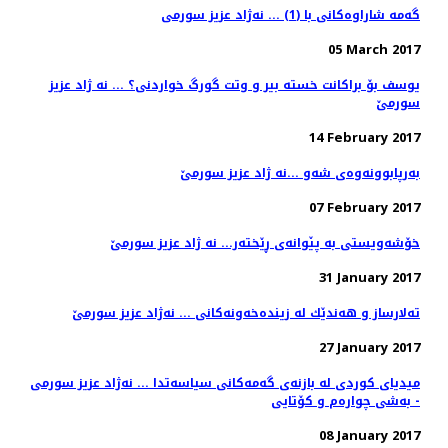
گه‌مه‌ شاراوه‌كانی با (1) ... نه‌ژاد عزیز سورمی
05 March 2017
یوسف بۆ براكانت خسته‌ بیر و وتت گورگ خواردنی؟ ... نه ژاد عزیز
سورمێ
14 February 2017
به‌رپابوونه‌وه‌ی شه‌و ...نه ژاد عزيز سورمێ
07 February 2017
خۆشه‌ویستی به‌ پێوانه‌ی ڕێخته‌ر... نه ژاد عزیز سورمێ
31 January 2017
ته‌لارساز و هه‌ندێك له‌ زینده‌خه‌ونه‌كانی ... نەژاد عزیز سورمێ
27 January 2017
میدیای كوردی له‌ بازنه‌ی گه‌مه‌كانی سیاسه‌تدا ... نه‌ژاد عزیز سورمی
- به‌شی چواره‌م و كۆتایی
08 January 2017