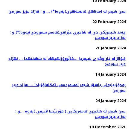
10 February 2024
سێ شیعر له‌ (مەناهل ئەلسەهوی)یه‌وه‌(*) ... و : نه‌ژاد عزیز سورمێ
02 February 2024
چه‌ند شیعرێكی دی له‌ شاعیری عێراقی(قاسم سعوودی)یه‌وه‌(*) و :
نه‌ژاد عزیز سورمێ
21 January 2024
كـۆالژ له تـاراوگه ی شیعردا ...كـاڵوڕۆژنهیهك له شهختهدا ... نهژاد
عزیز سورمێ
14 January 2024
به‌خۆژییایه‌تی بـاهـۆز شیعر له‌سه‌رده‌می ته‌كنه‌لۆژیادا ... نه‌ژاد عزیز
سورمێ
04 January 2024
سێ شیعر له‌ شاعیری ئه‌مه‌ریكایی ( فۆرتێسا لاتیفی )یه‌وه‌ ...و :
نه‌ژاد عزیز سورمێ
19 December 2021