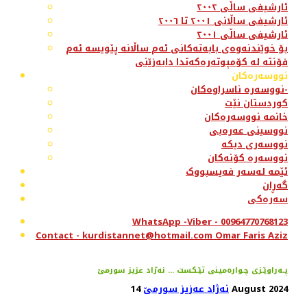
ئارشیفی ساڵی ٢٠٠٢
ئارشیفی ساڵانی ٢٠٠١ تا ٢٠٠٦
ئارشیفی ساڵی ٢٠٠١
بۆ خوێندنەوەی بابەتەکانی ئەم ساڵانە پێویسە ئەم
فۆنتە لە کۆمپوتەرەکەتدا دابەزێنی
نووسەرەکان
نووسەرە ناسراوەکان-
کوردستان نێت
خانمە نووسەرەکان
نووسینی عەرەبی
نووسەری دیکە
نووسەرە کۆنەکان
ئێمە لەسەر فەیسبووک
گەڕان
سەرەکی
WhatsApp -Viber - 00964770768123
Contact - kurdistannet@hotmail.com Omar Faris Aziz
پـه‌راوێـزی چـواره‌مینی تێـكست ... نه‌ژاد عزیز سورمێ
14 August 2024
نەژاد عەزیز سورمێ