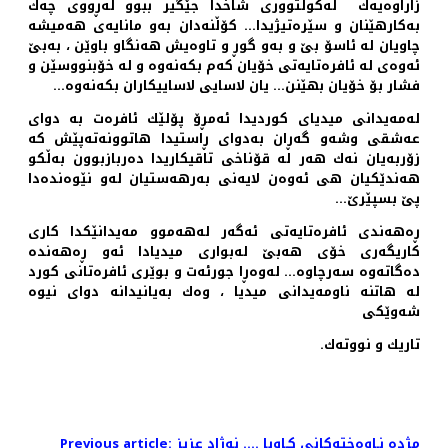
زاراوه‌یه‌ك له‌كو‌لتووری شاخدا جێگیر ببوو له‌ڕووی چه‌ك
به‌كارهێنان و سێره‌تیژیدا… كۆڵنه‌دان به‌و مانایه‌ی هه‌میشه‌
چاویان له‌ ئاسۆ بێ و به‌و گوڕ و تاوه‌یش هه‌نگاو باوێن ، به‌بێ
ئه‌وه‌ی له‌ ئافره‌تایه‌تی خۆیان كه‌م بكه‌نه‌وه‌ و له‌ خۆبنووسێن و
فشار بۆ خۆیان بهێنن… یان لاسایی لاساییكاران بكه‌نه‌وه‌…
له‌مه‌یدانی میدیای كوردیدا ئه‌مڕۆ پۆلێك ئافره‌ت به‌ دوای
عه‌شقی وشه‌و گه‌ڕان به‌دوای ڕاستیدا هاتوونه‌ته‌پێش كه‌
زۆربه‌یان نه‌ك هه‌ر له‌ قۆناخی تاقیكاریدا ده‌ربازبوون به‌ڵكو
هه‌ندێكیان هی ئه‌وه‌ن لایه‌نی به‌رهه‌ستیان له‌و نێوه‌نده‌دا
پێ بسپێرێ…
ڕه‌هه‌ندی ئافره‌تایه‌تی ئه‌گه‌ر له‌هه‌موو مه‌یدانێكدا كاری
كاریگه‌ری خۆی هه‌بێ له‌بواری میدیادا ئه‌و ڕه‌هه‌نده‌
ده‌گاته‌وه‌ سه‌رچاوه‌… له‌وه‌ڕا جورئه‌ت و بوێری ئافره‌تانی كورد
له‌ هاتنه‌ ناومه‌یدانی میدیا ، وه‌ك به‌یانیدانه‌ دوای نیوه‌
شه‌وێكی
تاریك و نووته‌ك.
Previous article: مژده‌ نـاوه‌خته‌كانی كـاوبا …. نه‌ژاد عزیز