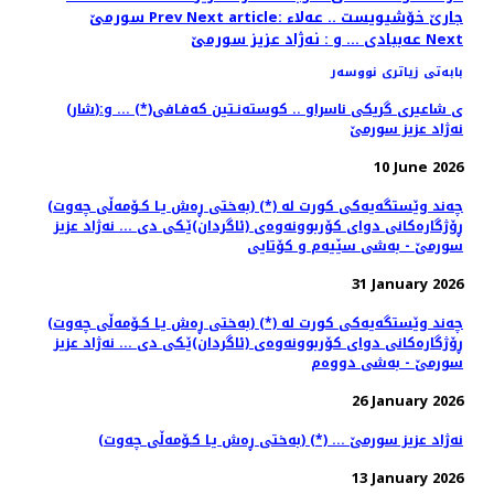
Next article: جارێ خۆشیویست .. عەلا‌ء
Prev
سورمێ
Next
عەببادی ... و : نه‌ژاد عزیز سورمێ
بابەتی زیاتری نووسەر
(شار)ی شاعیری گریكی ناسراو .. كوسته‌نـتین كه‌فـافی(*) ... و:
نه‌ژاد عزیز سورمێ
10 June 2026
(به‌ختی ڕه‌ش یـا كـۆمه‌ڵی چه‌وت) (*) چه‌ند وێستگه‌یه‌كی كورت له‌
ڕۆژگاره‌كانی دوای كۆربوونه‌وه‌ی (ئاگردان)ێـكی دی ... نه‌ژاد عزیز
سورمێ - به‌شی سێیه‌م و كۆتایی
31 January 2026
(به‌ختی ڕه‌ش یـا كـۆمه‌ڵی چه‌وت) (*) چه‌ند وێستگه‌یه‌كی كورت له‌
ڕۆژگاره‌كانی دوای كۆربوونه‌وه‌ی (ئاگردان)ێـكی دی ... نه‌ژاد عزیز
سورمێ - به‌شی دووه‌م
26 January 2026
(به‌ختی ڕه‌ش یـا كـۆمه‌ڵی چه‌وت) (*) ... نه‌ژاد عزیز سورمێ
13 January 2026