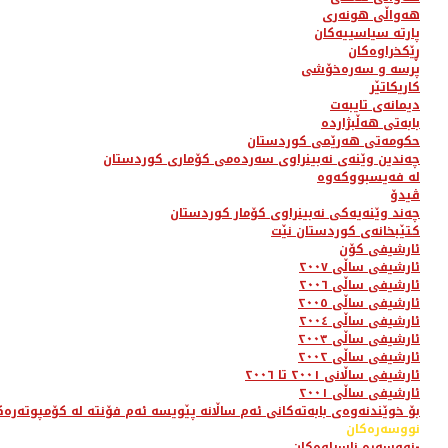
هەواڵی هونەری
پارتە سیاسییەکان
ڕێکخراوەکان
پرسە و سەرەخۆشی
کاریکاتێر
دیمانەی تایبەت
بابەتی هەڵبژاردە
حکومەتی هەرێمی کوردستان
چەندین وێنەی نەبینراوی سەردەمی کۆماری کوردستان
لە فەیسبووکەوە
ڤیدۆ
چەند وێنەیەکی نەبینراوی کۆمار کوردستان
کتێبخانەی کوردستان نێت
ئارشیفی کۆن
ئارشیفی ساڵی ٢٠٠٧
ئارشیفی ساڵی ٢٠٠٦
ئارشیفی ساڵی ٢٠٠٥
ئارشیفی ساڵی ٢٠٠٤
ئارشیفی ساڵی ٢٠٠٣
ئارشیفی ساڵی ٢٠٠٢
ئارشیفی ساڵانی ٢٠٠١ تا ٢٠٠٦
ئارشیفی ساڵی ٢٠٠١
بۆ خوێندنەوەی بابەتەکانی ئەم ساڵانە پێویسە ئەم فۆنتە لە کۆمپوتەرەک
نووسەرەکان
نووسەرە ناسراوەکان-