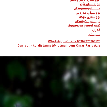
کوردستان نێت
خانمە نووسەرەکان
نووسینی عەرەبی
نووسەری دیکە
نووسەرە کۆنەکان
ئێمە لەسەر فەیسبووک
گەڕان
سەرەکی
WhatsApp -Viber - 00964770768123
Contact - kurdistannet@hotmail.com Omar Faris Aziz