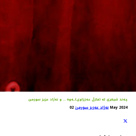
چه‌ند شیعرێ له‌ (فازڵ عه‌ززاوی)ـه‌وه‌ ... و نه‌ژاد عزیز سورمێ
02 May 2024
نەژاد عەزیز سورمێ