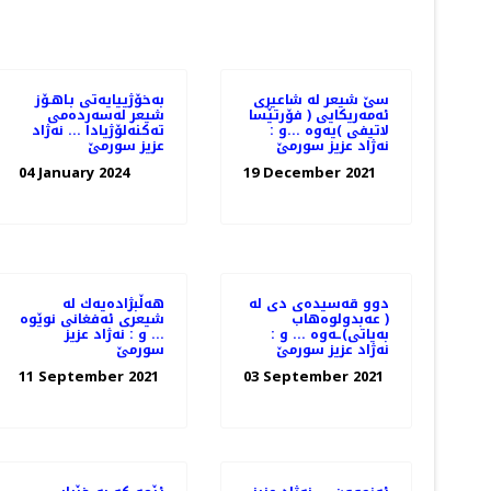
سێ شیعر له‌ شاعیری
به‌خۆژییایه‌تی بـاهـۆز
ئه‌مه‌ریكایی ( فۆرتێسا
شیعر له‌سه‌رده‌می
لاتیفی )یه‌وه‌ ...و :
ته‌كنه‌لۆژیادا ... نه‌ژاد
نه‌ژاد عزیز سورمێ
عزیز سورمێ
04 January 2024
19 December 2021
دوو قه‌سیده‌ی دی له‌
هه‌ڵبژاده‌یه‌ك له‌
( عه‌بدولوه‌هاب
شیعری ئه‌فغانی نوێوه‌
به‌یاتی)ـه‌وه ... و :
... و : نه‌ژاد عزیز
نه‌ژاد عزیز سورمێ
سورمێ
11 September 2021
03 September 2021