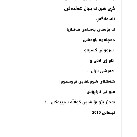
گڕی شین له‌ بنباڵ هه‌ڵده‌گرن
ئاسمانگه‌ڕ،
له‌ بۆسه‌ی به‌سامی فه‌نتازیا
ده‌چنه‌وه‌ باوه‌شی
سرووتی كسپه‌و
ئاوازی لاتی و
فه‌رشی باران. .
شه‌هلای شووشه‌یی نووستوو!
میوانی تاراپۆش
به‌خێر بێن بۆ شایی گوڵاڵه‌ سپییه‌كان. . !
نیسانی 2010