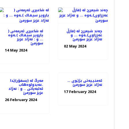
چه‌ند شیعرێ له‌ (فازڵ
له‌ شاعیری ئه‌رمه‌نی (
عه‌ززاوی)ـه‌وه‌ ... و
بـارویـر سیـفـاك )ـه‌وه‌
نه‌ژاد عزیز سورمێ
... و : نه‌ژاد عزیز
سورمێ
02 May 2024
14 May 2024
ئه‌منـیـیه‌تی بـژێـوی …
مه‌رگ له‌ (بسفۆر)ێدا
نه‌ژاد عزیز سورمێ
.عەبدولوەهاب
ئەلبەیاتی .. و : نه‌ژاد
17 February 2024
عزیز سورمێ
26 February 2024