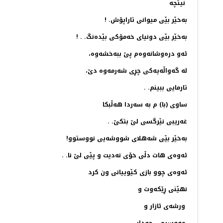
نیتچه‌
به‌خێر بێی میوانی تاراپۆش. !
به‌خێر بێی دونیای خه‌مۆكی بێده‌نگ. . !
ئه‌و دره‌وشانه‌وه‌م پێ ببه‌خشه‌وه‌،
له‌ گه‌واڵه‌یه‌كی چڕی شه‌رمه‌وه‌ دێ،
تارمایی ببینم. .
ساوی (با) م به‌ سه‌ردا هه‌ڵبكا
غه‌ریبی نێرگسی لێ بتكێ. .
به‌خێر بێی شه‌هلای شووشه‌یی نووستوو!
ئه‌وه‌ی هات دڵی خۆی نه‌دیت و پێی لێ نا. .
ئه‌وه‌ی چوو بازی كێوییانی ون كرد
نهێنی ڕێكه‌وت و
ورشه‌ی ئازار و