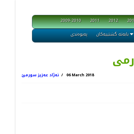
2009-2010
2011
2012
20
بابەتە گشتییەکان
پەیوەندی
رمی
06 March 2018
نەژاد عەزیز سورمێ