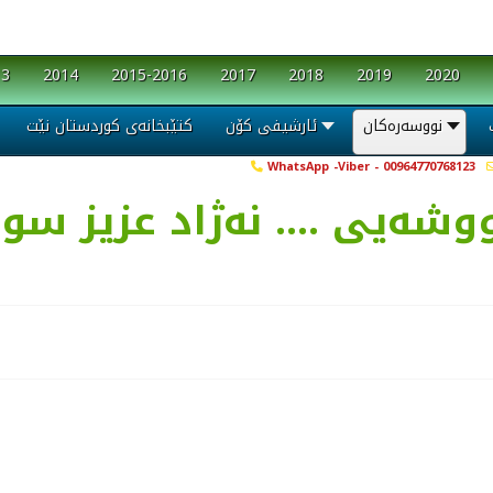
13
2014
2015-2016
2017
2018
2019
2020
نووسەرەکان
ئارشیفی کۆن
کتێبخانەی کوردستان نێت
WhatsApp -Viber - 00964770768123
شه‌یی .... نه‌ژاد عزیز سو