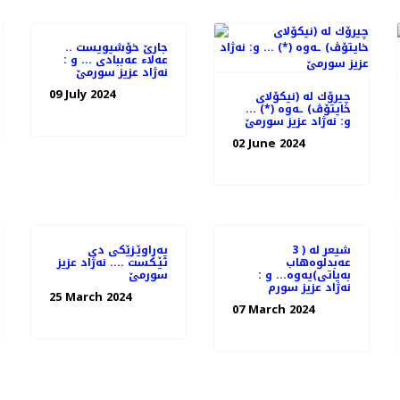
جارێ خۆشیویست ..
عەلا‌ء عەببادی ... و :
نه‌ژاد عزیز سورمێ
09 July 2024
چیرۆك له‌ (نیكۆلای
خایتۆڤ) ـه‌وه‌ (*) ...
و: نه‌ژاد عزیز سورمێ
02 June 2024
3 شیعر له‌ (
په‌راوێـزێكی دی
عه‌بدلوه‌هاب
تێـكست .... نه‌ژاد عزیز
به‌یاتی)یه‌وه‌... و :
سورمێ
نه‌ژاد عزیز سورم
25 March 2024
07 March 2024