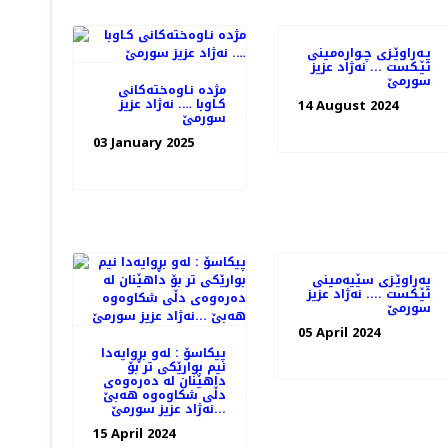
پـه‌راوێـزی چـواره‌مینی
تێـكست ... نه‌ژاد عزیز
سورمێ
مژده‌ نـاوه‌خته‌كانی
14 August 2024
كـاوبا …. نه‌ژاد عزیز
سورمێ
03 January 2025
په‌راوێـزی سێیه‌مینی
تێـكست .... نه‌ژاد عزیز
سورمێ
05 April 2024
پیكاسۆ : له‌و بڕوایه‌دا
نیم بوارێكی تر بۆ
داهێنان له‌ ده‌ره‌وه‌ی
دڵی شكاوه‌وه‌ هه‌بێ
...نه‌ژاد عزیز سورمێ
15 April 2024