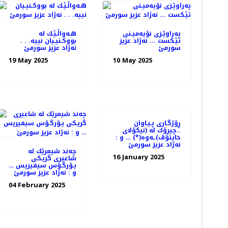
په‌راوێـزی نۆیه‌میـنی
هـه‌واڵـێـك له‌
تێـكست ... نه‌ژاد عزیز
بووكـنیـیان نییه‌. . .
سورمێ
نه‌ژاد عزیز سورمێ
19 May 2025
10 May 2025
ڕۆژگـاری پـیـاوان
..چیرۆك له‌ (نیكۆلای
خایتۆڤ)ـه‌وه‌(*) … و ‌:
نه‌ژاد عزیز سورمێ
چه‌ند شیعرێك له‌
16 January 2025
شاعیری گریـكی
یـۆرگـۆس سیفیریس …
و : نه‌ژاد عزیز سورمێ
04 February 2025