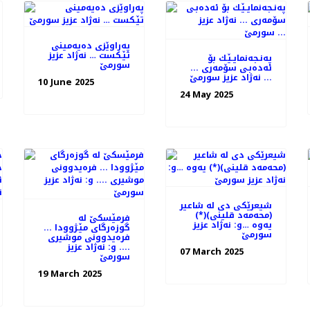
په‌راوێزی ده‌یه‌مینی
تێـكست‌ … نه‌ژاد عزیز
په‌نـجه‌نمایـێـك بۆ
سورمێ
ئه‌ده‌بـی سۆمه‌ری ...
نه‌ژاد عزیز سورمێ ...
10 June 2025
24 May 2025
شیعرێكی دی له ‌شاعیر
(محه‌مه‌د قلینی)(*)
فرمێسكێ له‌
یه‌وه‌ …و: نه‌ژاد عزیز
گوزه‌رگای مێـژوودا ...
سورمێ
فره‌یدوونی موشیری
.... و: نه‌ژاد عزیز
07 March 2025
سورمێ
19 March 2025