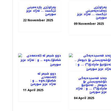
په‌راوێـزی
په‌راوێـزی پازده‌مینی
حه‌ڤده‌یه‌میـنی
تێـكست ... نه‌ژاد عزیز
تێـكست ... نه‌ژاد عزیز
سورمێ
سورمێ
22 November 2025
09 November 2025
دوو شیعر له‌
(ئه‌حمه‌دی
چه‌ند قه‌سیده‌یه‌كی
شاملۆ)ـه‌وه‌ … و :
خۆشه‌ویستی بۆ
نه‌ژاد عزیز سورمێ
خیومار .. ئه‌نتۆنیۆ
ماچادۆ(*) …. و : نه‌ژاد
11 April 2025
عزیز سورمێ
04 April 2025