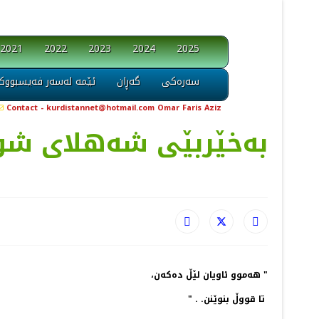
2021
2022
2023
2024
2025
سەرەکی
گەڕان
ئێمە لەسەر فەیسبووک
Contact - kurdistannet@hotmail.com Omar Faris Aziz
به‌خێربێی شه‌هلای شوو
" هه‌موو ئاویان لێڵ ده‌كه‌ن،
تا قووڵ بنوێنن. . "