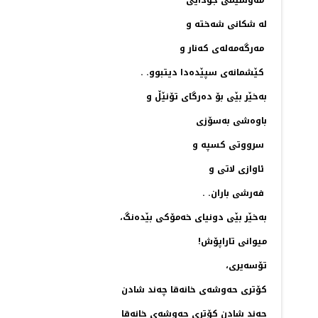
مه‌وسیمی جودایی
له‌ شكانی شه‌خته‌ و
مه‌رگه‌مه‌له‌ی كه‌نار و
كێشمانه‌ی سپێده‌دا دیتبوو. .
به‌خێر بێی بۆ ده‌رگای تۆنێڵ و
باوه‌شی به‌سۆزی
سرووتی كسپه‌ و
ئاوازی لاتی و
فه‌رشی باران. .
به‌خێر بێی دونیای خه‌مۆكی بێده‌نگ،
میوانی تاراپۆش!
تۆسه‌یری،
كۆتری حه‌وشه‌ی خانه‌قا چه‌ند شادن
چه‌ند شادن كۆتری حه‌وشه‌ی خانه‌قا