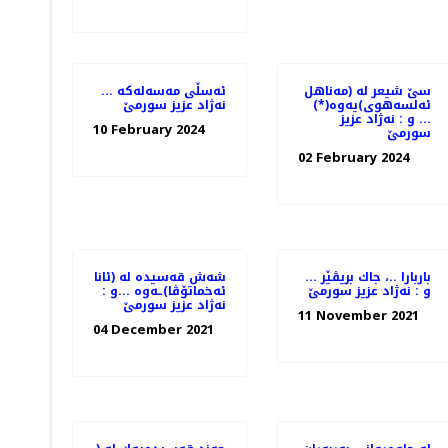
سێ شیعر له‌ (مەناهل
ئه‌سڵی مه‌سه‌له‌كه‌ ...
ئەلسەهوی)یه‌وه‌(*)
نه‌ژاد عزیز سورمێ
... و : نه‌ژاد عزیز
10 February 2024
سورمێ
02 February 2024
باربارا ..، جاك بریڤێر ...
شه‌ش قه‌سیده‌ له‌ (ئانا
و : نه‌ژاد عزیز سورمێ
ئه‌خماتۆڤا)ـه‌وه‌ ...و :
نه‌ژاد عزیز سورمێ
11 November 2021
04 December 2021