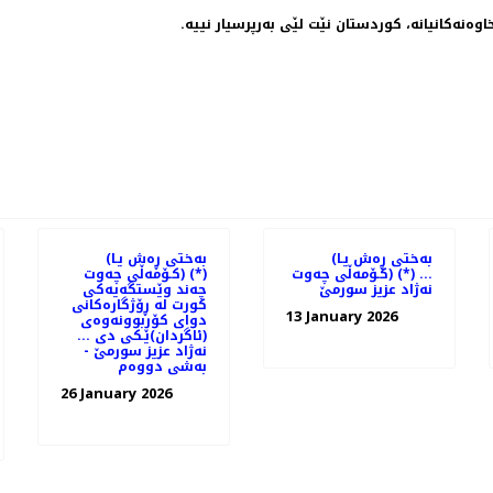
اوه‌نه‌کانیانه‌، کوردستان نێت لێی به‌رپرسیار نییه‌.
(به‌ختی ڕه‌ش یـا
(به‌ختی ڕه‌ش یـا
كـۆمه‌ڵی چه‌وت) (*) ...
كـۆمه‌ڵی چه‌وت) (*)
نه‌ژاد عزیز سورمێ
چه‌ند وێستگه‌یه‌كی
كورت له‌ ڕۆژگاره‌كانی
13 January 2026
دوای كۆربوونه‌وه‌ی
(ئاگردان)ێـكی دی ...
نه‌ژاد عزیز سورمێ -
به‌شی دووه‌م
26 January 2026