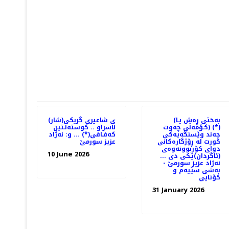
PREV
(به‌ختی ڕه‌ش یـا
(شار)ی شاعیری گریكی
كـۆمه‌ڵی چه‌وت) (*)
ناسراو .. كوسته‌نـتین
چه‌ند وێستگه‌یه‌كی
كه‌فـافی(*) ... و: نه‌ژاد
كورت له‌ ڕۆژگاره‌كانی
عزیز سورمێ
دوای كۆربوونه‌وه‌ی
10 June 2026
(ئاگردان)ێـكی دی ...
نه‌ژاد عزیز سورمێ -
به‌شی سێیه‌م و
كۆتایی
31 January 2026